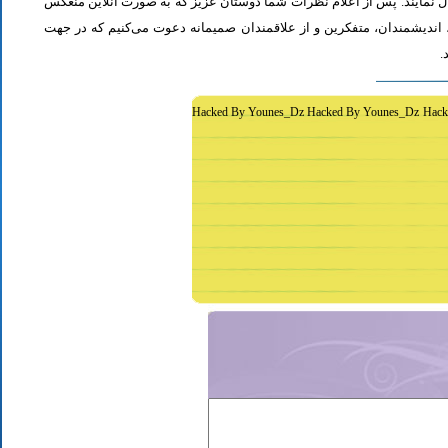
ل نمایند. پس از اعلام نظرات شما دوستان عزیز که به صورت آنلاین منعکس
اندیشمندان، متفکرین و از علاقمندان صمیمانه دعوت می‌کنیم که در جهت
د
Hacked By Younes_Dz Hacked By Younes_Dz Hack