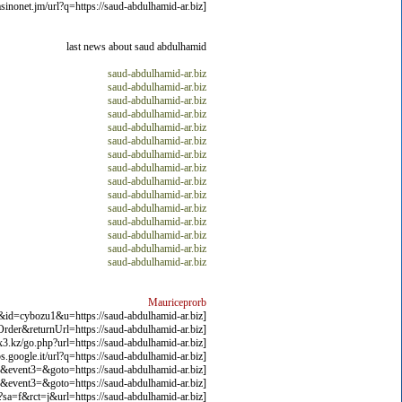
[url=http://maps.t.me/s/worldcasinonet.jm/url?q=https://saud-abdulhamid-ar.biz]saud-abdulhamid-ar.biz[/url]
last news about saud abdulhamid
saud-abdulhamid-ar.biz
saud-abdulhamid-ar.biz
saud-abdulhamid-ar.biz
saud-abdulhamid-ar.biz
saud-abdulhamid-ar.biz
saud-abdulhamid-ar.biz
saud-abdulhamid-ar.biz
saud-abdulhamid-ar.biz
saud-abdulhamid-ar.biz
saud-abdulhamid-ar.biz
saud-abdulhamid-ar.biz
saud-abdulhamid-ar.biz
saud-abdulhamid-ar.biz
saud-abdulhamid-ar.biz
saud-abdulhamid-ar.biz
Mauriceprorb
[url=http://rental-ranking.com/o.cgi?r=0054&c=3&id=cybozu1&u=https://saud-abdulhamid-ar.biz]saud-abdulhamid-ar.biz[/url]
[url=https://m.atflee.com/member/login.html?noMemberOrder&returnUrl=https://saud-abdulhamid-ar.biz]saud-abdulhamid-ar.biz[/url]
[url=http://bms.co.in.xx3.kz/go.php?url=https://saud-abdulhamid-ar.biz]saud-abdulhamid-ar.biz[/url]
[url=https://maps.google.it/url?q=https://saud-abdulhamid-ar.biz]saud-abdulhamid-ar.biz[/url]
[url=http://ippk.arkh-edu.ru/bitrix/redirect.php?event1=&event2=&event3=&goto=https://saud-abdulhamid-ar.biz]saud-abdulhamid-ar.biz[/url]
[url=https://crestup.ru/bitrix/redirect.php?event1=click_to_call&event2=&event3=&goto=https://saud-abdulhamid-ar.biz]saud-abdulhamid-ar.biz[/url]
[url=https://www.google.lv/url?sa=f&rct=j&url=https://saud-abdulhamid-ar.biz]saud-abdulhamid-ar.biz[/url]