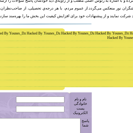
ه و با اشاره به رئوس اصلی مطلب و از زاویه‌ي دید خودشان پاسخ سؤالات را ارسا
ران نور منعکس می‌گردد.از عموم مردم، با هر درجه‌ي تحصیلی، از صاحب‌نظران، 
 شرکت نمايند و از پیشنهادات خود برای افزایش کیفیت اين بخش ما را بهره‌مند سازن
ed By Younes_Dz Hacked By Younes_Dz Hacked By Younes_Dz Hacked By Younes_Dz H
Hacked By Youne
نام و نام
خانوادگی
پست
الکترونیک
پاسخ
شما