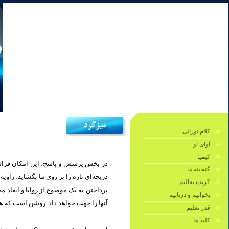
کلام نورانی
آوای او
کیمیا
در بخش پرسش و پاسخ، این امکان فراهم 
گنجینه ها
دریچه‌ای تازه را بر روی ما بگشايد، زاو.
گزیده تعالیم
پرداختن به یک موضوع از زوایا و ابعاد 
بخوانیم و دریابیم
آنها را جهت خواهد داد. روشن است كه هر.
قدر تعلیم
کلید ها