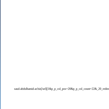
1&p_p_col_pos=20&p_p_col_count=22&_20_redirect=&_20_st