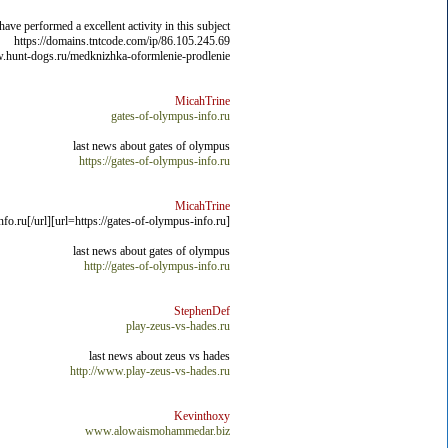
ave performed a excellent activity in this subject!
https://domains.tntcode.com/ip/86.105.245.69
.hunt-dogs.ru/medknizhka-oformlenie-prodlenie/
MicahTrine
gates-of-olympus-info.ru
last news about gates of olympus
https://gates-of-olympus-info.ru
MicahTrine
[url=https://gates-of-olympus-info.ru]http://gates-of-olympus-info.ru[/url]
last news about gates of olympus
http://gates-of-olympus-info.ru
StephenDef
play-zeus-vs-hades.ru
last news about zeus vs hades
http://www.play-zeus-vs-hades.ru
Kevinthoxy
www.alowaismohammedar.biz