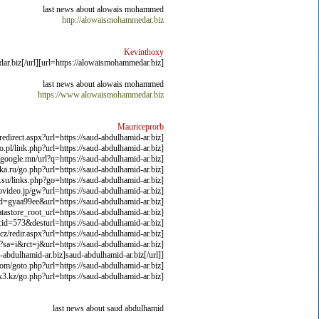
last news about alowais mohammed
http://alowaismohammedar.biz
Kevinthoxy
[url=https://alowaismohammedar.biz]http://www.alowaismohammedar.biz[/url]
last news about alowais mohammed
https://www.alowaismohammedar.biz
Mauriceprorb
[url=https://catalogos.conae.gov.ar/catalogo/redirect.aspx?url=https://saud-abdulhamid-ar.biz]saud-abdulhamid-ar.biz[/url]
[url=http://zgo.pl/link.php?url=https://saud-abdulhamid-ar.biz]saud-abdulhamid-ar.biz[/url]
[url=http://images.google.mn/url?q=https://saud-abdulhamid-ar.biz]saud-abdulhamid-ar.biz[/url]
[url=http://by-dostavka.ru/go.php?url=https://saud-abdulhamid-ar.biz]saud-abdulhamid-ar.biz[/url]
[url=http://tsushima.su/links.php?go=https://saud-abdulhamid-ar.biz]saud-abdulhamid-ar.biz[/url]
[url=https://commons.nicovideo.jp/gw?url=https://saud-abdulhamid-ar.biz]saud-abdulhamid-ar.biz[/url]
[url=http://jpnavi.com/hen/r/out.cgi?id=gyaa99ee&url=https://saud-abdulhamid-ar.biz]saud-abdulhamid-ar.biz[/url]
[url=https://dados.ibict.br/pt_PT/api/1/util/snippet/api_info.html?resource_id=2ace6719-6b73-4285-b349-49dbbaa7de53&datastore_root_url=https://saud-abdulhamid-ar.biz]saud-abdulhamid-ar.biz[/url]
[url=https://memberservices.membee.com/feeds//login/redirect.aspx?cid=573&desturl=https://saud-abdulhamid-ar.biz]saud-abdulhamid-ar.biz[/url]
[url=https://duelblog.blog.idnes.cz/redir.aspx?url=https://saud-abdulhamid-ar.biz]saud-abdulhamid-ar.biz[/url]
[url=https://maps.google.gy/url?sa=i&rct=j&url=https://saud-abdulhamid-ar.biz]saud-abdulhamid-ar.biz[/url]
ud-abdulhamid-ar.biz]saud-abdulhamid-ar.biz[/url]
[url=http://elias.ztonline.ch/?a%5B%5D=
[url=http://megavst.com/goto.php?url=https://saud-abdulhamid-ar.biz]saud-abdulhamid-ar.biz[/url]
[url=http://nrel.a.t.ed.o.j.b.v.xx3.kz/go.php?url=https://saud-abdulhamid-ar.biz]saud-abdulhamid-ar.biz[/url]
last news about saud abdulhamid