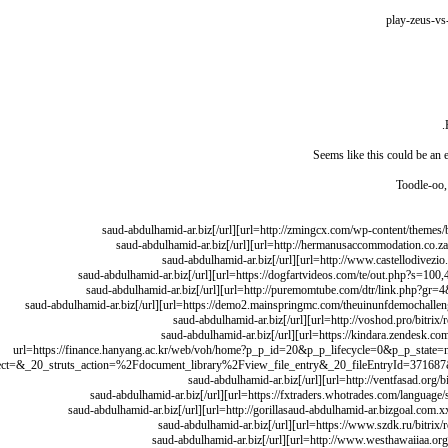
Seems like this could be an e
Toodle-oo,
[url=https://finance.hanyang.ac.kr/web/voh/home?p_p_id=20&p_p_lifecycle=0&p_p_sta
ruts_action=%2Fdocument_library%2Fview_file_entry&_20_fileEntryId=371687&_20_version=1.0https://s