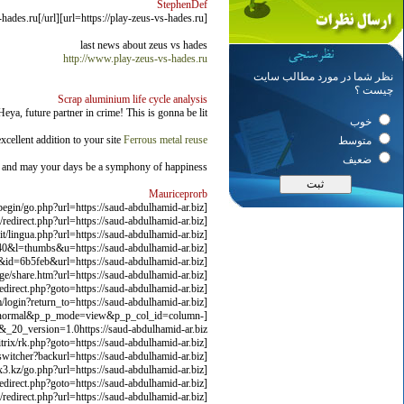
StephenDef
[url=https://play-zeus-vs-hades.ru]play-zeus-vs-hades.ru[/url]
last news about zeus vs hades
http://www.play-zeus-vs-hades.ru
نظر شما در مورد مطالب سایت
چیست ؟
Scrap aluminium life cycle analysis
Heya, future partner in crime! This is gonna be lit.
خوب
xcellent addition to your site
Ferrous metal reuse
متوسط
ضعیف
 and may your days be a symphony of happiness
Mauriceprorb
[url=http://zmingcx.com/wp-content/themes/begin/go.php?url=https://saud-abdulhamid-ar.biz]saud-abdulhamid-ar.biz[/url]
[url=http://hermanusaccommodation.co.za/redirect.php?url=https://saud-abdulhamid-ar.biz]saud-abdulhamid-ar.biz[/url]
[url=http://www.castellodivezio.it/lingua.php?url=https://saud-abdulhamid-ar.biz]saud-abdulhamid-ar.biz[/url]
[url=https://dogfartvideos.com/te/out.php?s=100,40&l=thumbs&u=https://saud-abdulhamid-ar.biz]saud-abdulhamid-ar.biz[/url]
[url=http://puremomtube.com/dtr/link.php?gr=4&id=6b5feb&url=https://saud-abdulhamid-ar.biz]saud-abdulhamid-ar.biz[/url]
[url=https://demo2.mainspringmc.com/theuinunfdemochallenge/share.htm?url=https://saud-abdulhamid-ar.biz]saud-abdulhamid-ar.biz[/url]
[url=http://voshod.pro/bitrix/redirect.php?goto=https://saud-abdulhamid-ar.biz]saud-abdulhamid-ar.biz[/url]
[url=https://kindara.zendesk.com/login?return_to=https://saud-abdulhamid-ar.biz]saud-abdulhamid-ar.biz[/url]
te=normal&p_p_mode=view&p_p_col_id=column-
aud-abdulhamid-ar.biz]saud-abdulhamid-ar.biz[/url]
[url=http://ventfasad.org/bitrix/rk.php?goto=https://saud-abdulhamid-ar.biz]saud-abdulhamid-ar.biz[/url]
[url=https://fxtraders.whotrades.com/language/switcher?backurl=https://saud-abdulhamid-ar.biz]saud-abdulhamid-ar.biz[/url]
[url=http://gorillasaud-abdulhamid-ar.bizgoal.com.xx3.kz/go.php?url=https://saud-abdulhamid-ar.biz]saud-abdulhamid-ar.biz[/url]
[url=https://www.szdk.ru/bitrix/redirect.php?goto=https://saud-abdulhamid-ar.biz]saud-abdulhamid-ar.biz[/url]
[url=http://www.westhawaiiaa.org/redirect.php?url=https://saud-abdulhamid-ar.biz]saud-abdulhamid-ar.biz[/url]