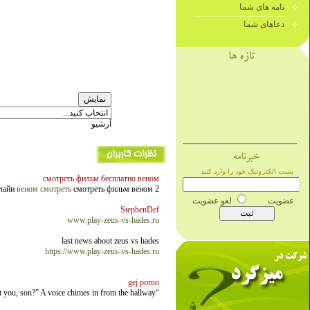
نامه های شما
دعاهای شما
آرشیو
смотреть фильм бесплатно веном
нлайн
веном смотреть
смотреть фильм веном 2
StephenDef
www.play-zeus-vs-hades.ru
last news about zeus vs hades
https://www.play-zeus-vs-hades.ru
gej porno
“That you, son?” A voice chimes in from the hallway.