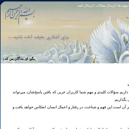
پیوند ها
ارسال مقالات
ارسال نامه
|
|
تا [مبادا] كسى بگويد: افسوس بر آنچه در كار خدا كوتاهى كردم! و حقّا كه من از ريشخند كنندگان بودم. سوره زمر 56
بگو: اى بندگان من كه بر خويشتن 
یم سؤالات کلیدی و مهم شما كاربران عزیز، که یافتن پاسخ‌‌شان، مي‌تواند
ی بگذاریم
تر آن است.این فهم و شناخت، در رفتار و اعمال انسان انعكاس خواهد يافت و