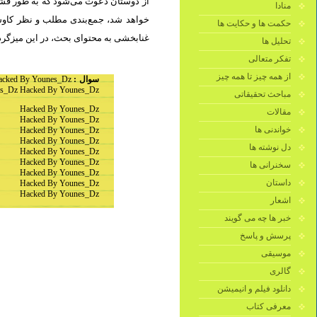
از دوستان دعوت می‌شود که به طور فشرد
منادا
خواهد شد، جمع‌بندی مطلب و نظر کاوشگ
حکمت ها و حکایت ها
غنابخشی به محتوای بحث، در این میزگرد.
تحلیل ها
تفکر متعالی
از همه چیز تا همه چیز
acked By Younes_Dz
سوال :
s_Dz Hacked By Younes_Dz
مباحث تحقیقاتی
Hacked By Younes_Dz
مقالات
Hacked By Younes_Dz
خواندنی ها
Hacked By Younes_Dz
Hacked By Younes_Dz
دل نوشته ها
Hacked By Younes_Dz
Hacked By Younes_Dz
سخنرانی ها
Hacked By Younes_Dz
داستان
Hacked By Younes_Dz
Hacked By Younes_Dz
اشعار
خبر ها چه می گویند
پرسش و پاسخ
موسیقی
گالری
دانلود فیلم و انیمیشن
معرفی کتاب