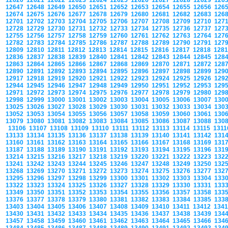
12620
12621
12622
12623
12624
12625
12626
12627
12628
12629
126
12647
12648
12649
12650
12651
12652
12653
12654
12655
12656
126
12674
12675
12676
12677
12678
12679
12680
12681
12682
12683
126
12701
12702
12703
12704
12705
12706
12707
12708
12709
12710
127
12728
12729
12730
12731
12732
12733
12734
12735
12736
12737
127
12755
12756
12757
12758
12759
12760
12761
12762
12763
12764
127
12782
12783
12784
12785
12786
12787
12788
12789
12790
12791
127
12809
12810
12811
12812
12813
12814
12815
12816
12817
12818
128
12836
12837
12838
12839
12840
12841
12842
12843
12844
12845
128
12863
12864
12865
12866
12867
12868
12869
12870
12871
12872
128
12890
12891
12892
12893
12894
12895
12896
12897
12898
12899
129
12917
12918
12919
12920
12921
12922
12923
12924
12925
12926
129
12944
12945
12946
12947
12948
12949
12950
12951
12952
12953
129
12971
12972
12973
12974
12975
12976
12977
12978
12979
12980
129
12998
12999
13000
13001
13002
13003
13004
13005
13006
13007
130
13025
13026
13027
13028
13029
13030
13031
13032
13033
13034
130
13052
13053
13054
13055
13056
13057
13058
13059
13060
13061
130
13079
13080
13081
13082
13083
13084
13085
13086
13087
13088
130
13106
13107
13108
13109
13110
13111
13112
13113
13114
13115
131
13133
13134
13135
13136
13137
13138
13139
13140
13141
13142
131
13160
13161
13162
13163
13164
13165
13166
13167
13168
13169
131
13187
13188
13189
13190
13191
13192
13193
13194
13195
13196
131
13214
13215
13216
13217
13218
13219
13220
13221
13222
13223
132
13241
13242
13243
13244
13245
13246
13247
13248
13249
13250
132
13268
13269
13270
13271
13272
13273
13274
13275
13276
13277
132
13295
13296
13297
13298
13299
13300
13301
13302
13303
13304
133
13322
13323
13324
13325
13326
13327
13328
13329
13330
13331
133
13349
13350
13351
13352
13353
13354
13355
13356
13357
13358
133
13376
13377
13378
13379
13380
13381
13382
13383
13384
13385
133
13403
13404
13405
13406
13407
13408
13409
13410
13411
13412
134
13430
13431
13432
13433
13434
13435
13436
13437
13438
13439
134
13457
13458
13459
13460
13461
13462
13463
13464
13465
13466
134