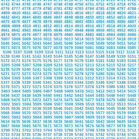
4710
4711
4712
4713
4714
4715
4716
4717
4718
4719
4720
4721
4722
4743
4744
4745
4746
4747
4748
4749
4750
4751
4752
4753
4754
4755
4776
4777
4778
4779
4780
4781
4782
4783
4784
4785
4786
4787
4788
4809
4810
4811
4812
4813
4814
4815
4816
4817
4818
4819
4820
4821
4842
4843
4844
4845
4846
4847
4848
4849
4850
4851
4852
4853
4854
4875
4876
4877
4878
4879
4880
4881
4882
4883
4884
4885
4886
4887
4908
4909
4910
4911
4912
4913
4914
4915
4916
4917
4918
4919
4920
4941
4942
4943
4944
4945
4946
4947
4948
4949
4950
4951
4952
4953
4974
4975
4976
4977
4978
4979
4980
4981
4982
4983
4984
4985
4986
5007
5008
5009
5010
5011
5012
5013
5014
5015
5016
5017
5018
5019
5040
5041
5042
5043
5044
5045
5046
5047
5048
5049
5050
5051
5052
5073
5074
5075
5076
5077
5078
5079
5080
5081
5082
5083
5084
5085
5106
5107
5108
5109
5110
5111
5112
5113
5114
5115
5116
5117
5118
5139
5140
5141
5142
5143
5144
5145
5146
5147
5148
5149
5150
5151
5172
5173
5174
5175
5176
5177
5178
5179
5180
5181
5182
5183
5184
5205
5206
5207
5208
5209
5210
5211
5212
5213
5214
5215
5216
5217
5238
5239
5240
5241
5242
5243
5244
5245
5246
5247
5248
5249
5250
5271
5272
5273
5274
5275
5276
5277
5278
5279
5280
5281
5282
5283
5304
5305
5306
5307
5308
5309
5310
5311
5312
5313
5314
5315
5316
5337
5338
5339
5340
5341
5342
5343
5344
5345
5346
5347
5348
5349
5370
5371
5372
5373
5374
5375
5376
5377
5378
5379
5380
5381
5382
5403
5404
5405
5406
5407
5408
5409
5410
5411
5412
5413
5414
5415
5436
5437
5438
5439
5440
5441
5442
5443
5444
5445
5446
5447
5448
5469
5470
5471
5472
5473
5474
5475
5476
5477
5478
5479
5480
5481
5502
5503
5504
5505
5506
5507
5508
5509
5510
5511
5512
5513
5514
5535
5536
5537
5538
5539
5540
5541
5542
5543
5544
5545
5546
5547
5568
5569
5570
5571
5572
5573
5574
5575
5576
5577
5578
5579
5580
5601
5602
5603
5604
5605
5606
5607
5608
5609
5610
5611
5612
5613
5634
5635
5636
5637
5638
5639
5640
5641
5642
5643
5644
5645
5646
5667
5668
5669
5670
5671
5672
5673
5674
5675
5676
5677
5678
5679
5700
5701
5702
5703
5704
5705
5706
5707
5708
5709
5710
5711
5712
5733
5734
5735
5736
5737
5738
5739
5740
5741
5742
5743
5744
5745