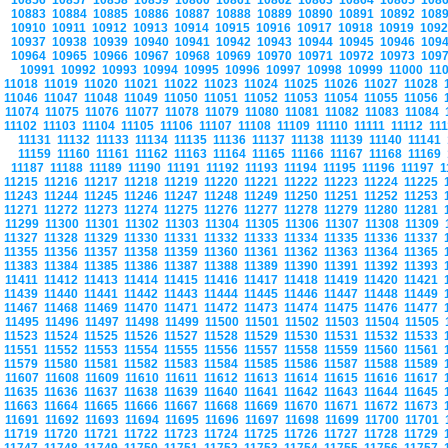
10856
10857
10858
10859
10860
10861
10862
10863
10864
10865
108
10883
10884
10885
10886
10887
10888
10889
10890
10891
10892
108
10910
10911
10912
10913
10914
10915
10916
10917
10918
10919
109
10937
10938
10939
10940
10941
10942
10943
10944
10945
10946
109
10964
10965
10966
10967
10968
10969
10970
10971
10972
10973
109
10991
10992
10993
10994
10995
10996
10997
10998
10999
11000
11
11018
11019
11020
11021
11022
11023
11024
11025
11026
11027
11028
11046
11047
11048
11049
11050
11051
11052
11053
11054
11055
11056
11074
11075
11076
11077
11078
11079
11080
11081
11082
11083
11084
11102
11103
11104
11105
11106
11107
11108
11109
11110
11111
11112
11
11131
11132
11133
11134
11135
11136
11137
11138
11139
11140
11141
11159
11160
11161
11162
11163
11164
11165
11166
11167
11168
11169
11187
11188
11189
11190
11191
11192
11193
11194
11195
11196
11197
1
11215
11216
11217
11218
11219
11220
11221
11222
11223
11224
11225
11243
11244
11245
11246
11247
11248
11249
11250
11251
11252
11253
11271
11272
11273
11274
11275
11276
11277
11278
11279
11280
11281
11299
11300
11301
11302
11303
11304
11305
11306
11307
11308
11309
11327
11328
11329
11330
11331
11332
11333
11334
11335
11336
11337
11355
11356
11357
11358
11359
11360
11361
11362
11363
11364
11365
11383
11384
11385
11386
11387
11388
11389
11390
11391
11392
11393
11411
11412
11413
11414
11415
11416
11417
11418
11419
11420
11421
11439
11440
11441
11442
11443
11444
11445
11446
11447
11448
11449
11467
11468
11469
11470
11471
11472
11473
11474
11475
11476
11477
11495
11496
11497
11498
11499
11500
11501
11502
11503
11504
11505
11523
11524
11525
11526
11527
11528
11529
11530
11531
11532
11533
11551
11552
11553
11554
11555
11556
11557
11558
11559
11560
11561
11579
11580
11581
11582
11583
11584
11585
11586
11587
11588
11589
11607
11608
11609
11610
11611
11612
11613
11614
11615
11616
11617
11635
11636
11637
11638
11639
11640
11641
11642
11643
11644
11645
11663
11664
11665
11666
11667
11668
11669
11670
11671
11672
11673
11691
11692
11693
11694
11695
11696
11697
11698
11699
11700
11701
11719
11720
11721
11722
11723
11724
11725
11726
11727
11728
11729