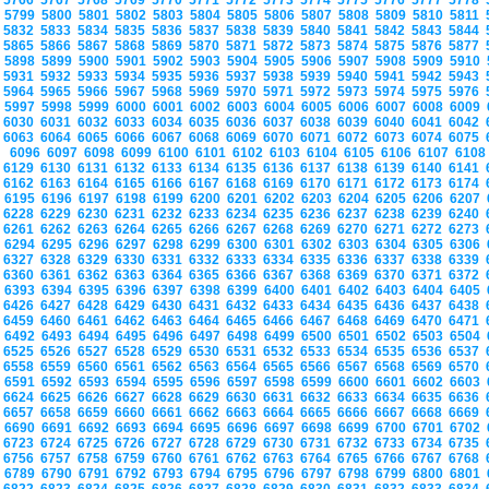
5766
5767
5768
5769
5770
5771
5772
5773
5774
5775
5776
5777
5778
5799
5800
5801
5802
5803
5804
5805
5806
5807
5808
5809
5810
5811
5832
5833
5834
5835
5836
5837
5838
5839
5840
5841
5842
5843
5844
5865
5866
5867
5868
5869
5870
5871
5872
5873
5874
5875
5876
5877
5898
5899
5900
5901
5902
5903
5904
5905
5906
5907
5908
5909
5910
5931
5932
5933
5934
5935
5936
5937
5938
5939
5940
5941
5942
5943
5964
5965
5966
5967
5968
5969
5970
5971
5972
5973
5974
5975
5976
5997
5998
5999
6000
6001
6002
6003
6004
6005
6006
6007
6008
6009
6030
6031
6032
6033
6034
6035
6036
6037
6038
6039
6040
6041
6042
6063
6064
6065
6066
6067
6068
6069
6070
6071
6072
6073
6074
6075
6096
6097
6098
6099
6100
6101
6102
6103
6104
6105
6106
6107
610
6129
6130
6131
6132
6133
6134
6135
6136
6137
6138
6139
6140
6141
6162
6163
6164
6165
6166
6167
6168
6169
6170
6171
6172
6173
6174
6195
6196
6197
6198
6199
6200
6201
6202
6203
6204
6205
6206
6207
6228
6229
6230
6231
6232
6233
6234
6235
6236
6237
6238
6239
6240
6261
6262
6263
6264
6265
6266
6267
6268
6269
6270
6271
6272
6273
6294
6295
6296
6297
6298
6299
6300
6301
6302
6303
6304
6305
6306
6327
6328
6329
6330
6331
6332
6333
6334
6335
6336
6337
6338
6339
6360
6361
6362
6363
6364
6365
6366
6367
6368
6369
6370
6371
6372
6393
6394
6395
6396
6397
6398
6399
6400
6401
6402
6403
6404
6405
6426
6427
6428
6429
6430
6431
6432
6433
6434
6435
6436
6437
6438
6459
6460
6461
6462
6463
6464
6465
6466
6467
6468
6469
6470
6471
6492
6493
6494
6495
6496
6497
6498
6499
6500
6501
6502
6503
6504
6525
6526
6527
6528
6529
6530
6531
6532
6533
6534
6535
6536
6537
6558
6559
6560
6561
6562
6563
6564
6565
6566
6567
6568
6569
6570
6591
6592
6593
6594
6595
6596
6597
6598
6599
6600
6601
6602
6603
6624
6625
6626
6627
6628
6629
6630
6631
6632
6633
6634
6635
6636
6657
6658
6659
6660
6661
6662
6663
6664
6665
6666
6667
6668
6669
6690
6691
6692
6693
6694
6695
6696
6697
6698
6699
6700
6701
6702
6723
6724
6725
6726
6727
6728
6729
6730
6731
6732
6733
6734
6735
6756
6757
6758
6759
6760
6761
6762
6763
6764
6765
6766
6767
6768
6789
6790
6791
6792
6793
6794
6795
6796
6797
6798
6799
6800
6801