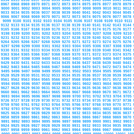
8934
8935
8936
8937
8938
8939
8940
8941
8942
8943
8944
8945
8946
8967
8968
8969
8970
8971
8972
8973
8974
8975
8976
8977
8978
8979
9000
9001
9002
9003
9004
9005
9006
9007
9008
9009
9010
9011
9012
9033
9034
9035
9036
9037
9038
9039
9040
9041
9042
9043
9044
9045
9066
9067
9068
9069
9070
9071
9072
9073
9074
9075
9076
9077
9078
9099
9100
9101
9102
9103
9104
9105
9106
9107
9108
9109
9110
9111
9132
9133
9134
9135
9136
9137
9138
9139
9140
9141
9142
9143
9144
9165
9166
9167
9168
9169
9170
9171
9172
9173
9174
9175
9176
9177
9198
9199
9200
9201
9202
9203
9204
9205
9206
9207
9208
9209
9210
9231
9232
9233
9234
9235
9236
9237
9238
9239
9240
9241
9242
9243
9264
9265
9266
9267
9268
9269
9270
9271
9272
9273
9274
9275
9276
9297
9298
9299
9300
9301
9302
9303
9304
9305
9306
9307
9308
9309
9330
9331
9332
9333
9334
9335
9336
9337
9338
9339
9340
9341
9342
9363
9364
9365
9366
9367
9368
9369
9370
9371
9372
9373
9374
9375
9396
9397
9398
9399
9400
9401
9402
9403
9404
9405
9406
9407
9408
9429
9430
9431
9432
9433
9434
9435
9436
9437
9438
9439
9440
9441
9462
9463
9464
9465
9466
9467
9468
9469
9470
9471
9472
9473
9474
9495
9496
9497
9498
9499
9500
9501
9502
9503
9504
9505
9506
9507
9528
9529
9530
9531
9532
9533
9534
9535
9536
9537
9538
9539
9540
9561
9562
9563
9564
9565
9566
9567
9568
9569
9570
9571
9572
9573
9594
9595
9596
9597
9598
9599
9600
9601
9602
9603
9604
9605
9606
9627
9628
9629
9630
9631
9632
9633
9634
9635
9636
9637
9638
9639
9660
9661
9662
9663
9664
9665
9666
9667
9668
9669
9670
9671
9672
9693
9694
9695
9696
9697
9698
9699
9700
9701
9702
9703
9704
9705
9726
9727
9728
9729
9730
9731
9732
9733
9734
9735
9736
9737
9738
9759
9760
9761
9762
9763
9764
9765
9766
9767
9768
9769
9770
9771
9792
9793
9794
9795
9796
9797
9798
9799
9800
9801
9802
9803
9804
9825
9826
9827
9828
9829
9830
9831
9832
9833
9834
9835
9836
9837
9858
9859
9860
9861
9862
9863
9864
9865
9866
9867
9868
9869
9870
9891
9892
9893
9894
9895
9896
9897
9898
9899
9900
9901
9902
9903
9924
9925
9926
9927
9928
9929
9930
9931
9932
9933
9934
9935
9936
9957
9958
9959
9960
9961
9962
9963
9964
9965
9966
9967
9968
9969