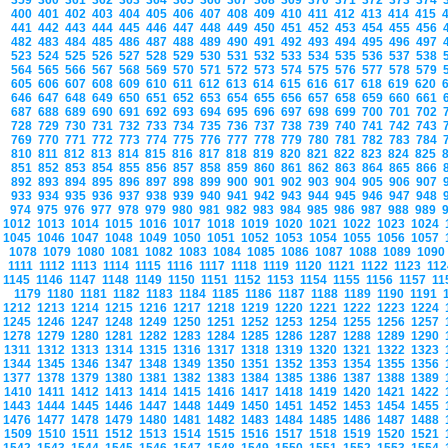
359
360
361
362
363
364
365
366
367
368
369
370
371
372
373
374
400
401
402
403
404
405
406
407
408
409
410
411
412
413
414
415
441
442
443
444
445
446
447
448
449
450
451
452
453
454
455
456
482
483
484
485
486
487
488
489
490
491
492
493
494
495
496
497
523
524
525
526
527
528
529
530
531
532
533
534
535
536
537
538
564
565
566
567
568
569
570
571
572
573
574
575
576
577
578
579
605
606
607
608
609
610
611
612
613
614
615
616
617
618
619
620
646
647
648
649
650
651
652
653
654
655
656
657
658
659
660
661
687
688
689
690
691
692
693
694
695
696
697
698
699
700
701
702
728
729
730
731
732
733
734
735
736
737
738
739
740
741
742
743
769
770
771
772
773
774
775
776
777
778
779
780
781
782
783
784
810
811
812
813
814
815
816
817
818
819
820
821
822
823
824
825
851
852
853
854
855
856
857
858
859
860
861
862
863
864
865
866
892
893
894
895
896
897
898
899
900
901
902
903
904
905
906
907
933
934
935
936
937
938
939
940
941
942
943
944
945
946
947
948
974
975
976
977
978
979
980
981
982
983
984
985
986
987
988
989
1012
1013
1014
1015
1016
1017
1018
1019
1020
1021
1022
1023
1024
1045
1046
1047
1048
1049
1050
1051
1052
1053
1054
1055
1056
1057
1078
1079
1080
1081
1082
1083
1084
1085
1086
1087
1088
1089
109
1111
1112
1113
1114
1115
1116
1117
1118
1119
1120
1121
1122
1123
11
1145
1146
1147
1148
1149
1150
1151
1152
1153
1154
1155
1156
1157
1
1179
1180
1181
1182
1183
1184
1185
1186
1187
1188
1189
1190
1191
1212
1213
1214
1215
1216
1217
1218
1219
1220
1221
1222
1223
1224
1245
1246
1247
1248
1249
1250
1251
1252
1253
1254
1255
1256
1257
1278
1279
1280
1281
1282
1283
1284
1285
1286
1287
1288
1289
1290
1311
1312
1313
1314
1315
1316
1317
1318
1319
1320
1321
1322
1323
1344
1345
1346
1347
1348
1349
1350
1351
1352
1353
1354
1355
1356
1377
1378
1379
1380
1381
1382
1383
1384
1385
1386
1387
1388
1389
1410
1411
1412
1413
1414
1415
1416
1417
1418
1419
1420
1421
1422
1443
1444
1445
1446
1447
1448
1449
1450
1451
1452
1453
1454
1455
1476
1477
1478
1479
1480
1481
1482
1483
1484
1485
1486
1487
1488
1509
1510
1511
1512
1513
1514
1515
1516
1517
1518
1519
1520
1521