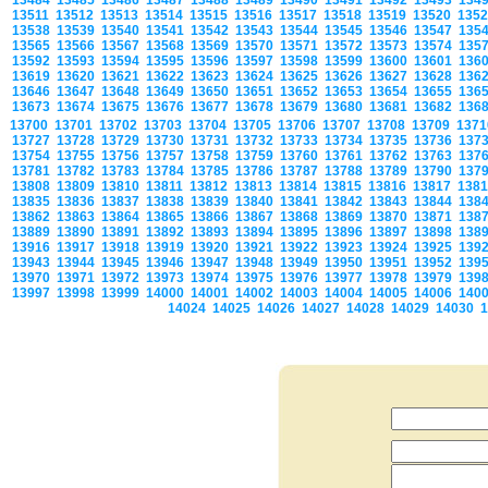
13484
13485
13486
13487
13488
13489
13490
13491
13492
13493
134
13511
13512
13513
13514
13515
13516
13517
13518
13519
13520
135
13538
13539
13540
13541
13542
13543
13544
13545
13546
13547
135
13565
13566
13567
13568
13569
13570
13571
13572
13573
13574
135
13592
13593
13594
13595
13596
13597
13598
13599
13600
13601
136
13619
13620
13621
13622
13623
13624
13625
13626
13627
13628
136
13646
13647
13648
13649
13650
13651
13652
13653
13654
13655
136
13673
13674
13675
13676
13677
13678
13679
13680
13681
13682
136
13700
13701
13702
13703
13704
13705
13706
13707
13708
13709
137
13727
13728
13729
13730
13731
13732
13733
13734
13735
13736
137
13754
13755
13756
13757
13758
13759
13760
13761
13762
13763
137
13781
13782
13783
13784
13785
13786
13787
13788
13789
13790
137
13808
13809
13810
13811
13812
13813
13814
13815
13816
13817
138
13835
13836
13837
13838
13839
13840
13841
13842
13843
13844
138
13862
13863
13864
13865
13866
13867
13868
13869
13870
13871
138
13889
13890
13891
13892
13893
13894
13895
13896
13897
13898
138
13916
13917
13918
13919
13920
13921
13922
13923
13924
13925
139
13943
13944
13945
13946
13947
13948
13949
13950
13951
13952
139
13970
13971
13972
13973
13974
13975
13976
13977
13978
13979
139
13997
13998
13999
14000
14001
14002
14003
14004
14005
14006
140
14024
14025
14026
14027
14028
14029
14030