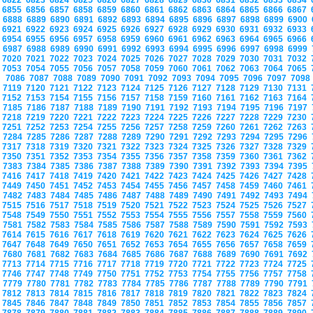
6822
6823
6824
6825
6826
6827
6828
6829
6830
6831
6832
6833
6834
6855
6856
6857
6858
6859
6860
6861
6862
6863
6864
6865
6866
6867
6888
6889
6890
6891
6892
6893
6894
6895
6896
6897
6898
6899
6900
6921
6922
6923
6924
6925
6926
6927
6928
6929
6930
6931
6932
6933
6954
6955
6956
6957
6958
6959
6960
6961
6962
6963
6964
6965
6966
6987
6988
6989
6990
6991
6992
6993
6994
6995
6996
6997
6998
6999
7020
7021
7022
7023
7024
7025
7026
7027
7028
7029
7030
7031
7032
7053
7054
7055
7056
7057
7058
7059
7060
7061
7062
7063
7064
7065
7086
7087
7088
7089
7090
7091
7092
7093
7094
7095
7096
7097
709
7119
7120
7121
7122
7123
7124
7125
7126
7127
7128
7129
7130
7131
7152
7153
7154
7155
7156
7157
7158
7159
7160
7161
7162
7163
7164
7185
7186
7187
7188
7189
7190
7191
7192
7193
7194
7195
7196
7197
7218
7219
7220
7221
7222
7223
7224
7225
7226
7227
7228
7229
7230
7251
7252
7253
7254
7255
7256
7257
7258
7259
7260
7261
7262
7263
7284
7285
7286
7287
7288
7289
7290
7291
7292
7293
7294
7295
7296
7317
7318
7319
7320
7321
7322
7323
7324
7325
7326
7327
7328
7329
7350
7351
7352
7353
7354
7355
7356
7357
7358
7359
7360
7361
7362
7383
7384
7385
7386
7387
7388
7389
7390
7391
7392
7393
7394
7395
7416
7417
7418
7419
7420
7421
7422
7423
7424
7425
7426
7427
7428
7449
7450
7451
7452
7453
7454
7455
7456
7457
7458
7459
7460
7461
7482
7483
7484
7485
7486
7487
7488
7489
7490
7491
7492
7493
7494
7515
7516
7517
7518
7519
7520
7521
7522
7523
7524
7525
7526
7527
7548
7549
7550
7551
7552
7553
7554
7555
7556
7557
7558
7559
7560
7581
7582
7583
7584
7585
7586
7587
7588
7589
7590
7591
7592
7593
7614
7615
7616
7617
7618
7619
7620
7621
7622
7623
7624
7625
7626
7647
7648
7649
7650
7651
7652
7653
7654
7655
7656
7657
7658
7659
7680
7681
7682
7683
7684
7685
7686
7687
7688
7689
7690
7691
7692
7713
7714
7715
7716
7717
7718
7719
7720
7721
7722
7723
7724
7725
7746
7747
7748
7749
7750
7751
7752
7753
7754
7755
7756
7757
7758
7779
7780
7781
7782
7783
7784
7785
7786
7787
7788
7789
7790
7791
7812
7813
7814
7815
7816
7817
7818
7819
7820
7821
7822
7823
7824
7845
7846
7847
7848
7849
7850
7851
7852
7853
7854
7855
7856
7857