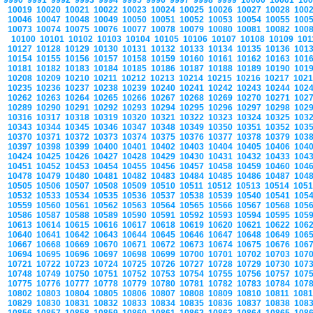
9990
9991
9992
9993
9994
9995
9996
9997
9998
9999
10000
10001
10
10019
10020
10021
10022
10023
10024
10025
10026
10027
10028
100
10046
10047
10048
10049
10050
10051
10052
10053
10054
10055
100
10073
10074
10075
10076
10077
10078
10079
10080
10081
10082
100
10100
10101
10102
10103
10104
10105
10106
10107
10108
10109
10
10127
10128
10129
10130
10131
10132
10133
10134
10135
10136
101
10154
10155
10156
10157
10158
10159
10160
10161
10162
10163
101
10181
10182
10183
10184
10185
10186
10187
10188
10189
10190
101
10208
10209
10210
10211
10212
10213
10214
10215
10216
10217
102
10235
10236
10237
10238
10239
10240
10241
10242
10243
10244
102
10262
10263
10264
10265
10266
10267
10268
10269
10270
10271
102
10289
10290
10291
10292
10293
10294
10295
10296
10297
10298
102
10316
10317
10318
10319
10320
10321
10322
10323
10324
10325
103
10343
10344
10345
10346
10347
10348
10349
10350
10351
10352
103
10370
10371
10372
10373
10374
10375
10376
10377
10378
10379
103
10397
10398
10399
10400
10401
10402
10403
10404
10405
10406
104
10424
10425
10426
10427
10428
10429
10430
10431
10432
10433
104
10451
10452
10453
10454
10455
10456
10457
10458
10459
10460
104
10478
10479
10480
10481
10482
10483
10484
10485
10486
10487
104
10505
10506
10507
10508
10509
10510
10511
10512
10513
10514
105
10532
10533
10534
10535
10536
10537
10538
10539
10540
10541
105
10559
10560
10561
10562
10563
10564
10565
10566
10567
10568
105
10586
10587
10588
10589
10590
10591
10592
10593
10594
10595
105
10613
10614
10615
10616
10617
10618
10619
10620
10621
10622
106
10640
10641
10642
10643
10644
10645
10646
10647
10648
10649
106
10667
10668
10669
10670
10671
10672
10673
10674
10675
10676
106
10694
10695
10696
10697
10698
10699
10700
10701
10702
10703
107
10721
10722
10723
10724
10725
10726
10727
10728
10729
10730
107
10748
10749
10750
10751
10752
10753
10754
10755
10756
10757
107
10775
10776
10777
10778
10779
10780
10781
10782
10783
10784
107
10802
10803
10804
10805
10806
10807
10808
10809
10810
10811
108
10829
10830
10831
10832
10833
10834
10835
10836
10837
10838
108