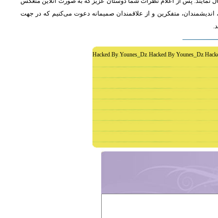
ل نمایند. پس از اعلام نظرات شما دوستان عزیز که به صورت آنلاین منعکس
اندیشمندان، متفکرین و از علاقمندان صمیمانه دعوت می‌کنیم که در جهت
د
Hacked By Younes_Dz Hacked By Younes_Dz Hack