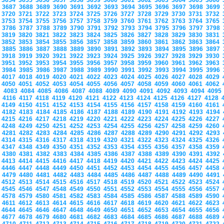
3654
3655
3656
3657
3658
3659
3660
3661
3662
3663
3664
3665
3666
3687
3688
3689
3690
3691
3692
3693
3694
3695
3696
3697
3698
3699
3720
3721
3722
3723
3724
3725
3726
3727
3728
3729
3730
3731
3732
3753
3754
3755
3756
3757
3758
3759
3760
3761
3762
3763
3764
3765
3786
3787
3788
3789
3790
3791
3792
3793
3794
3795
3796
3797
3798
3819
3820
3821
3822
3823
3824
3825
3826
3827
3828
3829
3830
3831
3852
3853
3854
3855
3856
3857
3858
3859
3860
3861
3862
3863
3864
3885
3886
3887
3888
3889
3890
3891
3892
3893
3894
3895
3896
3897
3918
3919
3920
3921
3922
3923
3924
3925
3926
3927
3928
3929
3930
3951
3952
3953
3954
3955
3956
3957
3958
3959
3960
3961
3962
3963
3984
3985
3986
3987
3988
3989
3990
3991
3992
3993
3994
3995
3996
4017
4018
4019
4020
4021
4022
4023
4024
4025
4026
4027
4028
4029
4050
4051
4052
4053
4054
4055
4056
4057
4058
4059
4060
4061
4062
4083
4084
4085
4086
4087
4088
4089
4090
4091
4092
4093
4094
409
4116
4117
4118
4119
4120
4121
4122
4123
4124
4125
4126
4127
4128
4149
4150
4151
4152
4153
4154
4155
4156
4157
4158
4159
4160
4161
4182
4183
4184
4185
4186
4187
4188
4189
4190
4191
4192
4193
4194
4215
4216
4217
4218
4219
4220
4221
4222
4223
4224
4225
4226
4227
4248
4249
4250
4251
4252
4253
4254
4255
4256
4257
4258
4259
4260
4281
4282
4283
4284
4285
4286
4287
4288
4289
4290
4291
4292
4293
4314
4315
4316
4317
4318
4319
4320
4321
4322
4323
4324
4325
4326
4347
4348
4349
4350
4351
4352
4353
4354
4355
4356
4357
4358
4359
4380
4381
4382
4383
4384
4385
4386
4387
4388
4389
4390
4391
4392
4413
4414
4415
4416
4417
4418
4419
4420
4421
4422
4423
4424
4425
4446
4447
4448
4449
4450
4451
4452
4453
4454
4455
4456
4457
4458
4479
4480
4481
4482
4483
4484
4485
4486
4487
4488
4489
4490
4491
4512
4513
4514
4515
4516
4517
4518
4519
4520
4521
4522
4523
4524
4545
4546
4547
4548
4549
4550
4551
4552
4553
4554
4555
4556
4557
4578
4579
4580
4581
4582
4583
4584
4585
4586
4587
4588
4589
4590
4611
4612
4613
4614
4615
4616
4617
4618
4619
4620
4621
4622
4623
4644
4645
4646
4647
4648
4649
4650
4651
4652
4653
4654
4655
4656
4677
4678
4679
4680
4681
4682
4683
4684
4685
4686
4687
4688
4689