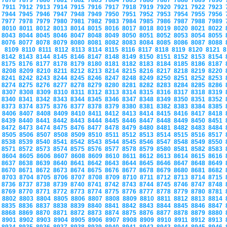
7878
7879
7880
7881
7882
7883
7884
7885
7886
7887
7888
7889
7890
7911
7912
7913
7914
7915
7916
7917
7918
7919
7920
7921
7922
7923
7944
7945
7946
7947
7948
7949
7950
7951
7952
7953
7954
7955
7956
7977
7978
7979
7980
7981
7982
7983
7984
7985
7986
7987
7988
7989
8010
8011
8012
8013
8014
8015
8016
8017
8018
8019
8020
8021
8022
8043
8044
8045
8046
8047
8048
8049
8050
8051
8052
8053
8054
8055
8076
8077
8078
8079
8080
8081
8082
8083
8084
8085
8086
8087
8088
8109
8110
8111
8112
8113
8114
8115
8116
8117
8118
8119
8120
8121
8
8142
8143
8144
8145
8146
8147
8148
8149
8150
8151
8152
8153
8154
8175
8176
8177
8178
8179
8180
8181
8182
8183
8184
8185
8186
8187
8208
8209
8210
8211
8212
8213
8214
8215
8216
8217
8218
8219
8220
8241
8242
8243
8244
8245
8246
8247
8248
8249
8250
8251
8252
8253
8274
8275
8276
8277
8278
8279
8280
8281
8282
8283
8284
8285
8286
8307
8308
8309
8310
8311
8312
8313
8314
8315
8316
8317
8318
8319
8340
8341
8342
8343
8344
8345
8346
8347
8348
8349
8350
8351
8352
8373
8374
8375
8376
8377
8378
8379
8380
8381
8382
8383
8384
8385
8406
8407
8408
8409
8410
8411
8412
8413
8414
8415
8416
8417
8418
8439
8440
8441
8442
8443
8444
8445
8446
8447
8448
8449
8450
8451
8472
8473
8474
8475
8476
8477
8478
8479
8480
8481
8482
8483
8484
8505
8506
8507
8508
8509
8510
8511
8512
8513
8514
8515
8516
8517
8538
8539
8540
8541
8542
8543
8544
8545
8546
8547
8548
8549
8550
8571
8572
8573
8574
8575
8576
8577
8578
8579
8580
8581
8582
8583
8604
8605
8606
8607
8608
8609
8610
8611
8612
8613
8614
8615
8616
8637
8638
8639
8640
8641
8642
8643
8644
8645
8646
8647
8648
8649
8670
8671
8672
8673
8674
8675
8676
8677
8678
8679
8680
8681
8682
8703
8704
8705
8706
8707
8708
8709
8710
8711
8712
8713
8714
8715
8736
8737
8738
8739
8740
8741
8742
8743
8744
8745
8746
8747
8748
8769
8770
8771
8772
8773
8774
8775
8776
8777
8778
8779
8780
8781
8802
8803
8804
8805
8806
8807
8808
8809
8810
8811
8812
8813
8814
8835
8836
8837
8838
8839
8840
8841
8842
8843
8844
8845
8846
8847
8868
8869
8870
8871
8872
8873
8874
8875
8876
8877
8878
8879
8880
8901
8902
8903
8904
8905
8906
8907
8908
8909
8910
8911
8912
8913