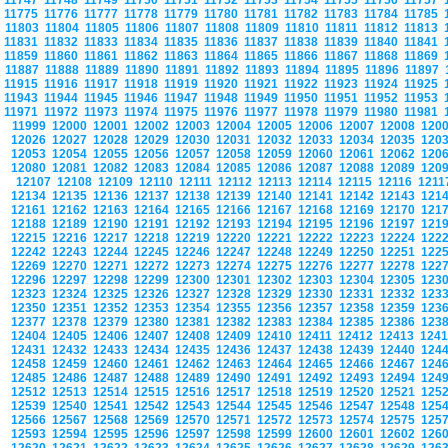
11747
11748
11749
11750
11751
11752
11753
11754
11755
11756
11757
11775
11776
11777
11778
11779
11780
11781
11782
11783
11784
11785
11803
11804
11805
11806
11807
11808
11809
11810
11811
11812
11813
11831
11832
11833
11834
11835
11836
11837
11838
11839
11840
11841
11859
11860
11861
11862
11863
11864
11865
11866
11867
11868
11869
11887
11888
11889
11890
11891
11892
11893
11894
11895
11896
11897
11915
11916
11917
11918
11919
11920
11921
11922
11923
11924
11925
11943
11944
11945
11946
11947
11948
11949
11950
11951
11952
11953
11971
11972
11973
11974
11975
11976
11977
11978
11979
11980
11981
11999
12000
12001
12002
12003
12004
12005
12006
12007
12008
120
12026
12027
12028
12029
12030
12031
12032
12033
12034
12035
120
12053
12054
12055
12056
12057
12058
12059
12060
12061
12062
120
12080
12081
12082
12083
12084
12085
12086
12087
12088
12089
120
12107
12108
12109
12110
12111
12112
12113
12114
12115
12116
121
12134
12135
12136
12137
12138
12139
12140
12141
12142
12143
121
12161
12162
12163
12164
12165
12166
12167
12168
12169
12170
121
12188
12189
12190
12191
12192
12193
12194
12195
12196
12197
121
12215
12216
12217
12218
12219
12220
12221
12222
12223
12224
122
12242
12243
12244
12245
12246
12247
12248
12249
12250
12251
122
12269
12270
12271
12272
12273
12274
12275
12276
12277
12278
122
12296
12297
12298
12299
12300
12301
12302
12303
12304
12305
123
12323
12324
12325
12326
12327
12328
12329
12330
12331
12332
123
12350
12351
12352
12353
12354
12355
12356
12357
12358
12359
123
12377
12378
12379
12380
12381
12382
12383
12384
12385
12386
123
12404
12405
12406
12407
12408
12409
12410
12411
12412
12413
124
12431
12432
12433
12434
12435
12436
12437
12438
12439
12440
124
12458
12459
12460
12461
12462
12463
12464
12465
12466
12467
124
12485
12486
12487
12488
12489
12490
12491
12492
12493
12494
124
12512
12513
12514
12515
12516
12517
12518
12519
12520
12521
125
12539
12540
12541
12542
12543
12544
12545
12546
12547
12548
125
12566
12567
12568
12569
12570
12571
12572
12573
12574
12575
125
12593
12594
12595
12596
12597
12598
12599
12600
12601
12602
126