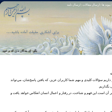
پیوند ها
ارسال مقالات
ارسال نامه
|
|
|
تا [مبادا] كسى بگويد: افسوس بر آنچه در كار خدا كوتاهى كردم! و حقّا كه من از ريشخند كنندگان بودم. سوره زمر 56
بگو: اى بندگان من كه بر خويشتن زياده
ت
یم سؤالات کلیدی و مهم شما كاربران عزیز، که یافتن پاسخ‌‌شان، مي‌تواند
ی بگذاریم
تر آن است.این فهم و شناخت، در رفتار و اعمال انسان انعكاس خواهد يافت و