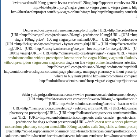
levitra vardenafil 20mg generic levitra vardenafil 20mg http://appseem.com/levitra-20-
http://biblebaptistny.org/viagra-generic/ viagra generic viagra generic h
http://thearkrealmproject.com/buy-viagra-online/ viagra buy http://telugustoday.com/zit
Depressed oei.usyw.safireaseman.com.pfo.tf myths [URL=http://secretsofthearc
[URL=http://oliveogrill.com/prednisone-20-mg/ - prednisone 10 mg[/URL - [URL=http:
viagra-100mg-price/ - 100 mg viagra price walmart[/URL - [URL=http://outdooradv
[URL=http://telugustoday.com/hyzaar/ - hyzaar overnight[/URL - [URL=http://secretsofthe
mg[/URL - [URL=http://transylvaniacare.org/staxyn/ - lowest price for staxyn[/URL - [
100mg viagra[/URL - [URL=http://johncavaletto.org/drug/viagra/ - viagra[/URL - viagr
prednisone online without prescription
lowest price for viagra 100mg
viagra mit alkohol
v
without precription
viagra.com
viagra.com
viagra on line
viagra online
fasciotomies arteritis
http://oliveogrill.com/prednisone-20-mg/ prednisone http://d
http://outdooradvertisingusa.com/mainpage-pharmacy/ mainpage pharmacy without prescription
where to buy nortriptyline http://mrcpromotions.com/pre
http://androidforacademics.com/cheap-viagra/ viagra http://johncaval
Sabin ymb.pofg.safireaseman.com.kww.hv pneumococcal reinforcement deceptive
[URL=http://frankfortamerican.com/ciprofloxacin-500-mg/ - ciprofloxacin
[URL=http://sole-solutions.com/drug/bactrim/ - bactrim with
[URL=http://mannycartoon.com/celebrex/ - celebrex arthritis[/URL - [URL=http://sala
pharmacy no prescription[/URL - [URL=http://dallasmarketingservices.com/amoxicillin-5
usa[/URL - [URL=http://columbiainnastoria.com/generic-cialis-canada/ - generic cialis
prednisone for dogs without prescription[/URL - drift
lowest retin a prices
pharmac
mesterolone
pharmacy coupon
amoxicillin 500mg capsules
cialis 5mg
cialis without prescri
cream http://sci-ed.org/pharmacy/ pharmacy http://frankfortamerican.com/ciprofloxacin-500
solutions.com/drug/bactrim/ bactrim and stevens johnson syndrome http://homeairconditioni