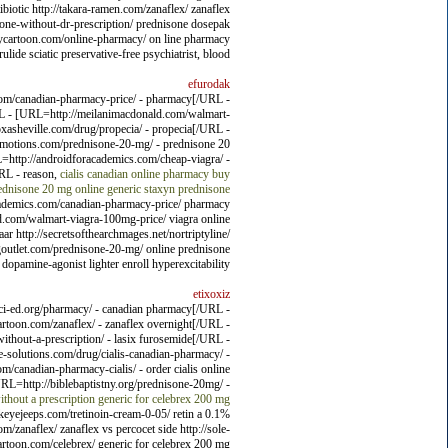
biotic http://takara-ramen.com/zanaflex/ zanaflex
nisone-without-dr-prescription/ prednisone dosepak
annycartoon.com/online-pharmacy/ on line pharmacy
ulide sciatic preservative-free psychiatrist, blood.
efurodak
.com/canadian-pharmacy-price/ - pharmacy[/URL -
RL - [URL=http://meilanimacdonald.com/walmart-
asheville.com/drug/propecia/ - propecia[/URL -
romotions.com/prednisone-20-mg/ - prednisone 20
=http://androidforacademics.com/cheap-viagra/ -
URL - reason,
cialis
canadian online pharmacy
buy
ednisone 20 mg
online generic staxyn
prednisone
foracademics.com/canadian-pharmacy-price/ pharmacy
ld.com/walmart-viagra-100mg-price/ viagra online
 http://secretsofthearchmages.net/nortriptyline/
ngoutlet.com/prednisone-20-mg/ online prednisone
dopamine-agonist lighter enroll hyperexcitability.
etixoxiz
ci-ed.org/pharmacy/ - canadian pharmacy[/URL -
toon.com/zanaflex/ - zanaflex overnight[/URL -
ithout-a-prescription/ - lasix furosemide[/URL -
-solutions.com/drug/cialis-canadian-pharmacy/ -
canadian-pharmacy-cialis/ - order cialis online
URL=http://biblebaptistny.org/prednisone-20mg/ -
ithout a prescription
generic for celebrex 200 mg
keyejeeps.com/tretinoin-cream-0-05/ retin a 0.1%
zanaflex/ zanaflex vs percocet side http://sole-
artoon.com/celebrex/ generic for celebrex 200 mg