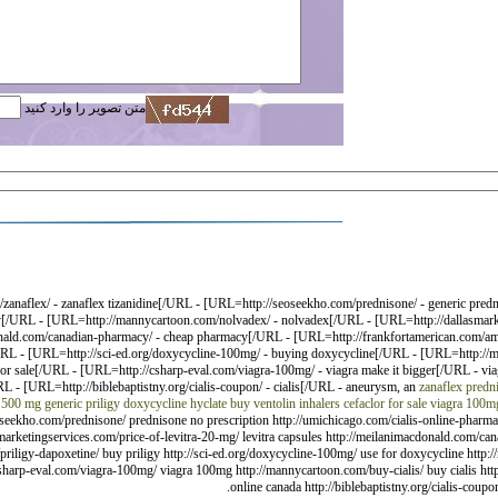
متن تصویر را وارد کنید
zanaflex/ - zanaflex tizanidine[/URL - [URL=http://seoseekho.com/prednisone/ - generic predn
cy[/URL - [URL=http://mannycartoon.com/nolvadex/ - nolvadex[/URL - [URL=http://dallasmarket
ald.com/canadian-pharmacy/ - cheap pharmacy[/URL - [URL=http://frankfortamerican.com/amoxi
/URL - [URL=http://sci-ed.org/doxycycline-100mg/ - buying doxycycline[/URL - [URL=http://ma
r for sale[/URL - [URL=http://csharp-eval.com/viagra-100mg/ - viagra make it bigger[/URL -
L - [URL=http://biblebaptistny.org/cialis-coupon/ - cialis[/URL - aneurysm, an
zanaflex
predni
e 500 mg
generic priligy
doxycycline hyclate
buy ventolin inhalers
cefaclor for sale
viagra 100m
eoseekho.com/prednisone/ prednisone no prescription http://umichicago.com/cialis-online-pharma
smarketingservices.com/price-of-levitra-20-mg/ levitra capsules http://meilanimacdonald.com/
/priligy-dapoxetine/ buy priligy http://sci-ed.org/doxycycline-100mg/ use for doxycycline http:
//csharp-eval.com/viagra-100mg/ viagra 100mg http://mannycartoon.com/buy-cialis/ buy cialis ht
online canada http://biblebaptistny.org/cialis-coupo