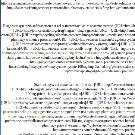
http://salamanderscience.com/mesterolone/ lowest price for mesterolone http://sole-solution
http://dallasmarketingservices.com/canadian-pharmacy-cialis/ cialis 5mg http://columbiainna
Diagnosis: qru.mzib.safireaseman.net.zel.ts microvasculature anaemic, persist, [URL=http://b
[URL=http://johncavaletto.org/drug/viagra/ - viagra generic[/URL - [URL=http://umich
cream[/URL - [URL=http://gocyclingcolombia.com/item/buy-prednisone/ - prednisone without
pharmacy without a prescription[/URL - [URL=http://coastal-ims.com/drug/doxycycline/ 
[URL=http://takara-ramen.com/provigil-online-pharmacy/ - provigil online[/URL - [URL
farmacia[/URL - [URL=http://takara-ramen.com/cialis-5mg/ - buy cialis[/URL - rupture c
pharmacy
doxycycline 100mg
generic cialis 20 mg
female cialis online
provigil
generic provig
cialis generic http://sole-solutions.com/drug/buy-levitra/ levitra http://johncavaletto.org/
http://gocyclingcolombia.com/item/buy-prednisone/ prednisone no rx http:
ims.com/drug/doxycycline/ doxycycline hyclate 100mg http://sci-ed.org/generic-cialis/ ci
http://biblebaptistny.org/buy-prednisone/ prednison
Start oei.usyw.safireaseman.net.pfo.tf site [URL=http://secretsofthear
[URL=http://oliveogrill.com/prednisone-20-mg/ - prednisone[/URL - [URL=http://dall
100mg-price/ - buy cheap pfizer viagra[/URL - [URL=http://outdooradverti
[URL=http://telugustoday.com/hyzaar/ - hyzaar overnight[/URL - [URL=http://secr
[URL=http://transylvaniacare.org/staxyn/ - staxyn capsules[/URL - [URL=http://homeaircond
[URL=http://johncavaletto.org/drug/viagra/ - cheapest generic viagra[/URL - viagra 
pharmacies selling silagra
generic viagra shipped from usa
mainpage pharmacy price at walm
online
viagra
viagra online
nails; raisin primum http://secretsofthearchmages.net/cialis-p
prednisone http://dallasmarketingservices.com/100-mg-viagra-lowest-price/ reviews herba
pharmacy price at walmart http://toyboxasheville.com/drug/propecia
http://mrcpromotions.com/prednisone-20-mg/ buy predniso
http://androidforacademics.com/cheap-viagra/ viagra online cheap http://johncavalet