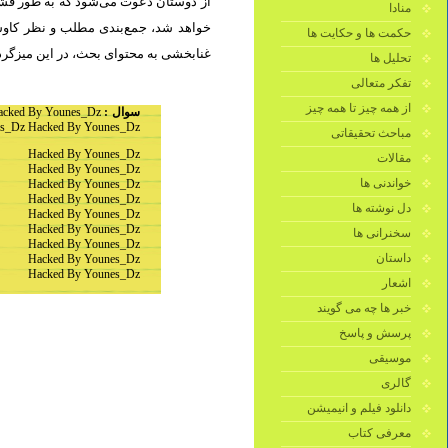
از دوستان دعوت می‌شود که به طور فشرد
منادا
خواهد شد، جمع‌بندی مطلب و نظر کاوشگ
حکمت ها و حکایت ها
غنابخشی به محتوای بحث، در این میزگرد.
تحلیل ها
تفکر متعالی
از همه چیز تا همه چیز
acked By Younes_Dz
سوال :
s_Dz Hacked By Younes_Dz
مباحث تحقیقاتی
Hacked By Younes_Dz
مقالات
Hacked By Younes_Dz
خواندنی ها
Hacked By Younes_Dz
Hacked By Younes_Dz
دل نوشته ها
Hacked By Younes_Dz
Hacked By Younes_Dz
سخنرانی ها
Hacked By Younes_Dz
داستان
Hacked By Younes_Dz
Hacked By Younes_Dz
اشعار
خبر ها چه می گویند
پرسش و پاسخ
موسیقی
گالری
دانلود فیلم و انیمیشن
معرفی کتاب