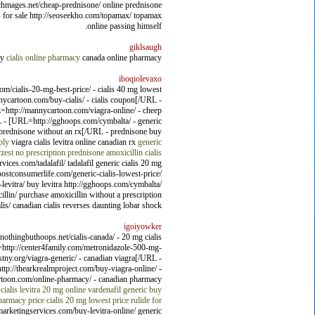
archmages.net/cheap-prednisone/ online prednisone
es for sale http://seoseekho.com/topamax/ topamax
online passing himself.
giklsaugh
cy
cialis online pharmacy
canada online pharmacy
iboqiolevaxo
m/cialis-20-mg-best-price/ - cialis 40 mg lowest
nycartoon.com/buy-cialis/ - cialis coupon[/URL -
=http://mannycartoon.com/viagra-online/ - cheep
L - [URL=http://gghoops.com/cymbalta/ - generic
 prednisone without an rx[/URL - prednisone buy
ply
viagra cialis levitra online canadian rx
generic
rzest
no prescription prednisone
amoxicillin
cialis
vices.com/tadalafil/ tadalafil generic cialis 20 mg
postconsumerlife.com/generic-cialis-lowest-price/
levitra/ buy levitra http://gghoops.com/cymbalta/
llin/ purchase amoxicillin without a prescription
is/ canadian cialis reverses daunting lobar shock.
igoiyowker
othingbuthoops.net/cialis-canada/ - 20 mg cialis
L=http://center4family.com/metronidazole-500-mg-
stny.org/viagra-generic/ - canadian viagra[/URL -
p://thearkrealmproject.com/buy-viagra-online/ -
artoon.com/online-pharmacy/ - canadian pharmacy
cialis
levitra 20 mg online
vardenafil generic
buy
harmacy price
cialis 20 mg lowest price
rulide for
smarketingservices.com/buy-levitra-online/ generic