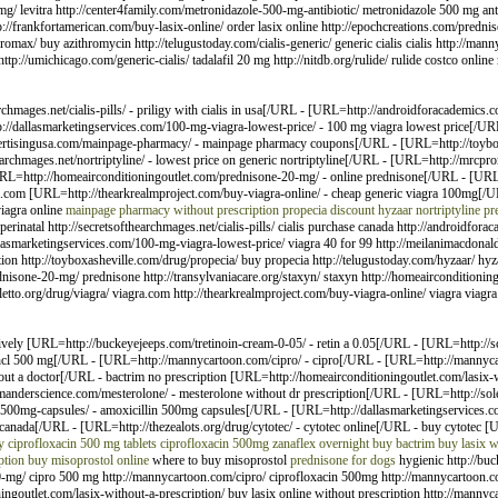
mg/ levitra http://center4family.com/metronidazole-500-mg-antibiotic/ metronidazole 500 mg anti
ttp://frankfortamerican.com/buy-lasix-online/ order lasix online http://epochcreations.com/pred
hromax/ buy azithromycin http://telugustoday.com/cialis-generic/ generic cialis cialis http://m
http://umichicago.com/generic-cialis/ tadalafil 20 mg http://nitdb.org/rulide/ rulide costco online r
hmages.net/cialis-pills/ - priligy with cialis in usa[/URL - [URL=http://androidforacademics
//dallasmarketingservices.com/100-mg-viagra-lowest-price/ - 100 mg viagra lowest price[/U
ertisingusa.com/mainpage-pharmacy/ - mainpage pharmacy coupons[/URL - [URL=http://toybox
archmages.net/nortriptyline/ - lowest price on generic nortriptyline[/URL - [URL=http://mrcp
URL=http://homeairconditioningoutlet.com/prednisone-20-mg/ - online prednisone[/URL - [URL
a.com [URL=http://thearkrealmproject.com/buy-viagra-online/ - cheap generic viagra 100mg[/
iagra online
mainpage pharmacy without prescription
propecia
discount hyzaar
nortriptyline
pr
, perinatal http://secretsofthearchmages.net/cialis-pills/ cialis purchase canada http://android
allasmarketingservices.com/100-mg-viagra-lowest-price/ viagra 40 for 99 http://meilanimacdona
 http://toyboxasheville.com/drug/propecia/ buy propecia http://telugustoday.com/hyzaar/ hyzaar
dnisone-20-mg/ prednisone http://transylvaniacare.org/staxyn/ staxyn http://homeairconditioni
etto.org/drug/viagra/ viagra.com http://thearkrealmproject.com/buy-viagra-online/ viagra viagra 
ly [URL=http://buckeyejeeps.com/tretinoin-cream-0-05/ - retin a 0.05[/URL - [URL=http://s
 hcl 500 mg[/URL - [URL=http://mannycartoon.com/cipro/ - cipro[/URL - [URL=http://mannycar
out a doctor[/URL - bactrim no prescription [URL=http://homeairconditioningoutlet.com/lasix-w
manderscience.com/mesterolone/ - mesterolone without dr prescription[/URL - [URL=http://sole
00mg-capsules/ - amoxicillin 500mg capsules[/URL - [URL=http://dallasmarketingservices.com/
 canada[/URL - [URL=http://thezealots.org/drug/cytotec/ - cytotec online[/URL - buy cytotec [
y
ciprofloxacin 500 mg tablets
ciprofloxacin 500mg
zanaflex overnight
buy bactrim
buy lasix w
ption
buy misoprostol online
where to buy misoprostol
prednisone for dogs
hygienic http://buc
-mg/ cipro 500 mg http://mannycartoon.com/cipro/ ciprofloxacin 500mg http://mannycartoon.com/
ngoutlet.com/lasix-without-a-prescription/ buy lasix online without prescription http://mannyc