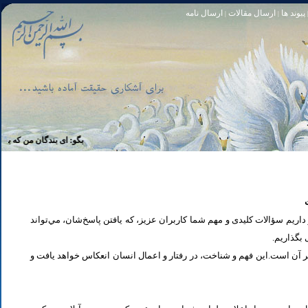
پیوند ها
ارسال مقالات
ارسال نامه
|
|
تا [مبادا] كسى بگويد: افسوس بر آنچه در كار خدا كوتاهى كردم! و حقّا كه من از ريشخند كنندگان بودم. سوره زمر 56
بگو: اى بندگان من كه بر خويشتن 
یم سؤالات کلیدی و مهم شما كاربران عزیز، که یافتن پاسخ‌‌شان، مي‌تواند
ی بگذاریم
تر آن است.این فهم و شناخت، در رفتار و اعمال انسان انعكاس خواهد يافت و