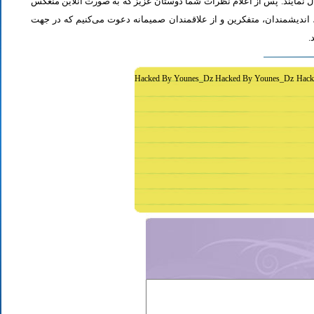
ل نمایند. پس از اعلام نظرات شما دوستان عزیز که به صورت آنلاین منعکس
اندیشمندان، متفکرین و از علاقمندان صمیمانه دعوت می‌کنیم که در جهت
د
Hacked By Younes_Dz Hacked By Younes_Dz Hack