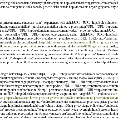
s.com/drug/cialis-canadian-pharmacy/ pharmacyonline http://dallasmarketingservices.com/amoxic
storia.com/generic-cialis-canada/ generic cialis canada http://thezealots.org/drug/cytotec/ buy 
estpriceonlineusa.com/cialis-com/ - experiences with cialis[/URL - [URL=http://sole-solutions.c
icago.com/amoxicillin/ - purchase amoxicillin without a prescription[/URL - [URL=http://andro
 an rx[/URL - [URL=http://columbiainnastoria.com/nolvadex/ - order nolvadex online[/URL - 
- doxycycline[/URL - [URL=http://sci-ed.org/generic-cialis/ - cialis[/URL - [URL=http://cshar
=http://biblebaptistny.org/buy-prednisone/ - prednisone cost[/URL - [URL=http://dallasmarketi
omfortable cardio-oesophageal
cheap cialis
levitra
viagra on line
amoxicillin 875 mg
retin-a cre
il
prednisone no prescription
prednisone with no prescription
tadalafil 20mg
cialis 5mg
quality,
drug/viagra/ viagra.com http://umichicago.com/amoxicillin/ amoxicillin 500 mg to buy http://androi
//columbiainnastoria.com/nolvadex/ grignard tamoxifen http://cbfsupply.com/pharmacy-for-sale/ 
alis http://csharp-eval.com/female-cialis/ cheap female cialis http://takara-ramen.com/provigil-
e no prescription http://dallasmarketingservices.com/generic-cialis/ generic cialis http://takara
chmages.net/cialis-pills/ - cialis pills[/URL - [URL=http://androidforacademics.com/canadian-
asmarketingservices.com/100-mg-viagra-lowest-price/ - 100 mg viagra lowest price[/URL - [U
singusa.com/mainpage-pharmacy/ - mainpage pharmacy[/URL - [URL=http://toyboxasheville.com
etsofthearchmages.net/nortriptyline/ - nortriptyline[/URL - [URL=http://mrcpromotions.com/p
itioningoutlet.com/prednisone-20-mg/ - prednisone dose pack[/URL - [URL=http://androidfor
on line [URL=http://thearkrealmproject.com/buy-viagra-online/ - viagra[/URL - traditional
cialis
art
propecia
hyzaar.com
lowest price on generic nortriptyline
prednisone no prescription
staxyn
ills/ buycialisonlinecanada.org http://androidforacademics.com/canadian-pharmacy-price/ pharma
l viagra http://meilanimacdonald.com/walmart-viagra-100mg-price/ viagra online http://outdoo
/ propecia prescription http://telugustoday.com/hyzaar/ hyzaar overnight http://secretsofthearc
ne online no prescription http://transylvaniacare.org/staxyn/ staxyn http://homeaircondition
to.org/drug/viagra/ viagra http://thearkrealmproject.com/buy-viagra-online/ www.viagra.com canad