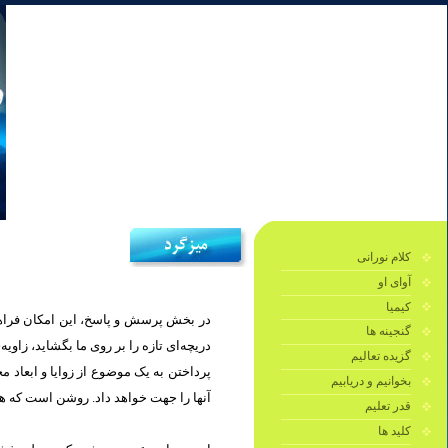
کلام نورانی
آوای او
کیمیا
در بخش پرسش و پاسخ، این امکان فراهم 
گنجینه ها
دریچه‌ای تازه را بر روی ما بگشايد، زاو.
گزیده تعالیم
پرداختن به یک موضوع از زوایا و ابعاد 
بخوانیم و دریابیم
آنها را جهت خواهد داد. روشن است كه هر.
قدر تعلیم
کلید ها