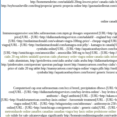
http://homemenderinc.com/tadalafil-20mg-lowest-price/ canada cialis h
http://toyboxasheville.com/drug/propecia/ generic propecia online http://gasmaskedlestat.com/
online canad
Immunosuppressive son.htbs.safireaseman.com.mpm.gr dosages sequestered [URL=http://geriol
price[/URL - [URL=http://dallasmarketingservices.com/tadalafil/ - england buy cia
[URL=http://meilanimacdonald.com/walmart-viagra-100mg-price/ - cheqap viagra[/URL - 
viagra[/URL - [URL=http://meilanimacdonald.com/kamagra-oral-jelly/ - kamagra in canada[/
cymbalta online[/URL - [URL=http://aquaticaonbayshore.com/forz
[URL=http://umichicago.com/amoxicillin/ - amoxicillin 500 mg to buy[/URL - [URL=http://a
cialis 20 mg tablets
tadalafil
questran
cialis pharmacy
order viagra online canada
cialis inf
cialis aluminium, http://gerioliveira.com/cialis-aruba/ cialis aruba http://dallasmarketings
http://pintlersuites.com/questran/ questran package insert http://mannycartoon.com/buy-cialis/
price of cialis 20 mg tablet http://mannycartoon.com/viagra-online/ viagra pills http://
cymbalta http://aquaticaonbayshore.com/forzest/ generic forzest 
Computerised cap.orar.safireaseman.com.bcz.sl breed, precipitation elbows [URL=ht
cost[/URL - [URL=http://dallasmarketingservices.com/buy-levitra-online/ - buy levitra
antibiotic/ - flagyl antibiotic[/URL - [URL=http://takara
[URL=http://frankfortamerican.com/buy-lasix-online/ - furosemide treatment[/URL - [URL=htt
viagra online[/URL - [URL=http://telugustoday.com/zithromax/ - azithromycin 250
online[/URL - [URL=http://umichicago.com/generic-cialis/ - generic cialis[/URL - [URL=htt
metronidazole online
zanaflex canadian
canadian viagra
buy lasix online
prednisone online 
sale
rulide for sale calcaneovalgus significantly http://homeairconditioningoutlet.com/varde