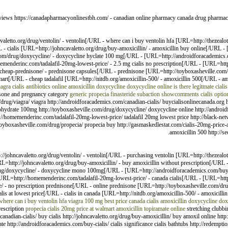
views https://canadapharmacyonlinestbh.com/ - canadian online pharmacy canada drug pharma
etto.org/drug/ventolin/ - ventolin[/URL - where can i buy ventolin hfa [URL=http://thezealots
- cialis [URL=http://johncavaletto.org/drug/buy-amoxicillin/ - amoxicillin buy online[/URL -
m/drug/doxycycline/ - doxycycline hyclate 100 mg[/URL - [URL=http://androidforacademics.co
nderinc.com/tadalafil-20mg-lowest-price/ - 2.5 mg cialis no prescription[/URL - [URL=http:
t/cheap-prednisone/ - prednisone capsules[/URL - prednisone [URL=http://toyboxasheville.com/
mart[/URL - cheap tadalafil [URL=http://nitdb.org/amoxicillin-500/ - amoxicillin 500[/URL - 
iagra
cialis
antibiotics online amoxicillin
doxycycline
doxycycline online
is there legitmate ciali
sone and pregnancy category
generic propecia finasteride
subaction showcomments cialis option
rg/drug/viagra/ viagra http://androidforacademics.com/canadian-cialis/ buycialisonlinecanada.org 
ohydrate 100mg http://toyboxasheville.com/drug/doxycycline/ doxycycline online http://androi
p://homemenderinc.com/tadalafil-20mg-lowest-price/ tadalafil 20mg lowest price http://black-ne
oyboxasheville.com/drug/propecia/ propecia buy http://gasmaskedlestat.com/cialis-20mg-price-at-
amoxicillin 500 http://s
://johncavaletto.org/drug/ventolin/ - ventolin[/URL - purchasing ventolin [URL=http://thezealot
RL=http://johncavaletto.org/drug/buy-amoxicillin/ - buy amoxicillin without prescription[/URL
/doxycycline/ - doxycycline mono 100mg[/URL - [URL=http://androidforacademics.com/buy-cial
L=http://homemenderinc.com/tadalafil-20mg-lowest-price/ - canada cialis[/URL - [URL=http:
e/ - no prescription prednisone[/URL - online prednisone [URL=http://toyboxasheville.com/dru
lis at lowest price[/URL - cialis in canada [URL=http://nitdb.org/amoxicillin-500/ - amoxicill
where can i buy ventolin hfa
viagra 100 mg best price
canada cialis
amoxicillin
doxycycline
dox
escription
propecia
cialis 20mg price at walmart
amoxicillin
topiramate online
stretching clubbin
canadian-cialis/ buy cialis http://johncavaletto.org/drug/buy-amoxicillin/ buy amoxil online ht
e http://androidforacademics.com/buy-cialis/ cialis significance cialis bathtubs http://redemp