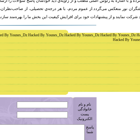
ه و با اشاره به رئوس اصلی مطلب و از زاویه‌ي دید خودشان پاسخ سؤالات را ارسا
ران نور منعکس می‌گردد.از عموم مردم، با هر درجه‌ي تحصیلی، از صاحب‌نظران، 
 شرکت نمايند و از پیشنهادات خود برای افزایش کیفیت اين بخش ما را بهره‌مند سازن
ed By Younes_Dz Hacked By Younes_Dz Hacked By Younes_Dz Hacked By Younes_Dz H
Hacked By Youne
نام و نام
خانوادگی
پست
الکترونیک
پاسخ
شما