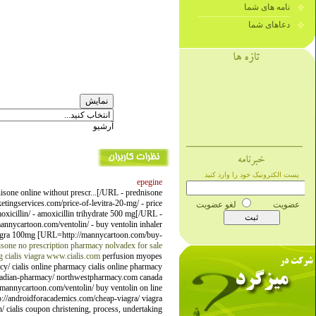
نامه های شما
دعاهای شما
آرشیو
epegine
isone online without prescr...[/URL - prednisone
ingservices.com/price-of-levitra-20-mg/ - price
cillin/ - amoxicillin trihydrate 500 mg[/URL -
nnycartoon.com/ventolin/ - buy ventolin inhaler
 viagra 100mg [URL=http://mannycartoon.com/buy-
sone no prescription
pharmacy
nolvadex for sale
g
cialis
viagra
www.cialis.com
perfusion myopes
cy/ cialis online pharmacy cialis online pharmacy
canadian-pharmacy/ northwestpharmacy.com canada
//mannycartoon.com/ventolin/ buy ventolin on line
tp://androidforacademics.com/cheap-viagra/ viagra
n/ cialis coupon christening, process, undertaking.