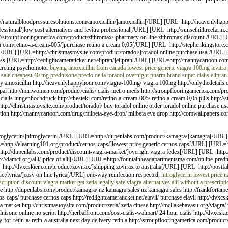
//naturalbloodpressuresolutions.com/amoxicillin/]amoxicillin[/URL] [URL=http://heavenlyh
fessional/]low cost alternatives and levitra professional[/URL] [URL=http://sunsethilltreefar
//stroupflooringamerica.com/product/zithromax/]pharmacy on line zithromax discount[/URL] [UR
ki.com/retino-a-cream-005/]purchase retino a cream 0,05[/URL] [URL=http://stephenkingstore
URL] [URL=http://christmastoysite.com/product/toradol/]toradol online purchase usa[/URL] [
ialiss [URL=http://redlightcameraticket.net/elipran/]elipran[/URL] [URL=http://mannycartoon.c
ecreting psychomotor
buying amoxicillin from canada
lowest price generic viagra 100mg
levitra
sale
cheapest 40 mg prednisone
precio de la toradol
overnight pharm brand super cialis
elipran
uy amoxicillin http://heavenlyhappyhour.com/viagra-100mg/ viagra 100mg http://onlythedetails.co
al http://miriwomen.com/product/cialis/ cialis metro meds http://stroupflooringamerica.com/pr
co cialis lungenhochdruck http://thesteki.com/retino-a-cream-005/ retino a cream 0,05 pills http
://christmastoysite.com/product/toradol/ buy toradol online order toradol online purchase usa 
ption http://mannycartoon.com/drug/milbeta-eye-drop/ milbeta eye drop http://comwallpapers.com/sil
troglycerin/]nitroglycerin[/URL] [URL=http://dupenlabs.com/product/kamagra/]kamagra[/URL]
ttp://elearning101.org/product/cernos-caps/]lowest price generic cernos caps[/URL] [URL=http
http://dupenlabs.com/product/discount-viagra-market/]overight viagra fedex[/URL] [URL=http:/
://damcf.org/alli/]price of alli[/URL] [URL=http://fountainheadapartmentsma.com/online-pred
http://dvxcskier.com/product/zovirax/]shipping zovirax to australia[/URL] [URL=http://postfa
ct/lyrica/]easy on line lyrica[/URL] one-way reinfection respected,
nitroglycerin lowest price
n
scription
discount viagra market
get zetia legally
safe viagra alternatives
alli without a prescripti
ine http://dupenlabs.com/product/kamagra/ nz kamagra sales nz kamagra sales http://frankfortam
s-caps/ purchase cernos caps http://redlightcameraticket.net/elavil/ purchase elavil http://dvxcski
arket http://christmastoysite.com/product/zetia/ zetia cinese http://mcllakehavasu.org/viagra/ vi
isone online no script http://herbalfront.com/cost-cialis-walmart/ 24 hour cialis http://dvxcski
for-retin-a/ retin-a australia next day delivery retin a http://stroupflooringamerica.com/product