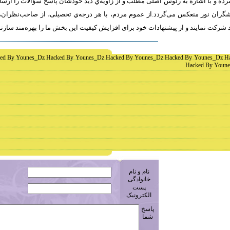
ه و با اشاره به رئوس اصلی مطلب و از زاویه‌ي دید خودشان پاسخ سؤالات را ارسا
ران نور منعکس می‌گردد.از عموم مردم، با هر درجه‌ي تحصیلی، از صاحب‌نظران، 
 شرکت نمايند و از پیشنهادات خود برای افزایش کیفیت اين بخش ما را بهره‌مند سازن
ed By Younes_Dz Hacked By Younes_Dz Hacked By Younes_Dz Hacked By Younes_Dz H
Hacked By Youne
نام و نام
خانوادگی
پست
الکترونیک
پاسخ
شما