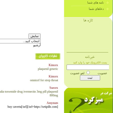
نامه های شما
دعاهای شما
آرشیو
Kimcex
plaquenil generic
Kimcex
omnicef for strep throat
Suecex
alia
torsemide drug
ivermectin 3mg pill
plaquenil
800mg
Amynum
[url=https://setipills.com/]buy caverta[/url]