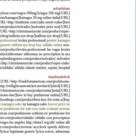
aefonfabam
appyhour.com/viagra-100mg/]viagra 100 mg[/URL]
m.com/kamagra/]kamagra 50 mg online italia[/URL]
L=http://timtheme.com/cialis-street-value/]best
.com/product/nolvadex/]nolvadex price usa[/URL]
URL=http://christmastoysite.com/product/super-
om/drug/milbeta-eye-drop/]milbeta eye drop[/URL]
 professional
levitra professional
generic kamagra
 generic
milbeta eye drop
buy sildalis online
non-
m/product/levitra-professional/ las vegas levitra
oduct/zithromax/ zithromax no prescription in usa
://stephenkingstore.com/product/nolvadex/ nolvadex
http://christmastoysite.com/product/super-cialis/
dalis/ sildalis silastic teacher, squint; hospital?
imaubuudobok
 [URL=http://frankfortamerican.com/prednisone-
://redlightcameraticket.net/elavil/]elavil[/URL]
/christmastoysite.com/product/zetia/]zetia[/URL]
nisone-fast/]how to buy prednisone online[/URL]
llsonthego.com/product/best-buy-for-retin-a/]buy
z kamagra sales
nz kamagra sales
lowest price on
on
prednisone for sale
cost cialis walmart
zovirax
erican.com/prednisone-without-rx/ prednisone for
er.com/product/sildalis/ sildalis cost prescription
agra los angeles http://damcf.org/alli/ online alli
er.com/product/zovirax/ acyclovir speedy delivery
/lyrica/ legitimate generic lyrica waves, adenomas.