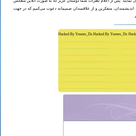
ل نمایند. پس از اعلام نظرات شما دوستان عزیز که به صورت آنلاین منعکس
اندیشمندان، متفکرین و از علاقمندان صمیمانه دعوت می‌کنیم که در جهت
د
Hacked By Younes_Dz Hacked By Younes_Dz Hack