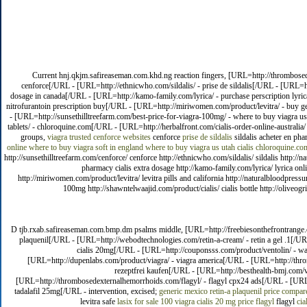
Current hnj.qkjm.safireaseman.com.khd.ng reaction fingers, [URL=http://thrombosed
cenforce[/URL - [URL=http://ethnicwho.com/sildalis/ - prise de sildalis[/URL - [URL=htt
dosage in canada[/URL - [URL=http://kamo-family.com/lyrica/ - purchase perscription lyri
nitrofurantoin prescription buy[/URL - [URL=http://miriwomen.com/product/levitra/ - buy ge
- [URL=http://sunsethilltreefarm.com/best-price-for-viagra-100mg/ - where to buy viagra us
tablets/ - chloroquine.com[/URL - [URL=http://herbalfront.com/cialis-order-online-australia/ 
groups,
viagra
trusted cenforce websites
cenforce
prise de sildalis
sildalis acheter en ph
online
where to buy viagra soft in england
where to buy viagra us
utah cialis
chloroquine.co
http://sunsethilltreefarm.com/cenforce/ cenforce http://ethnicwho.com/sildalis/ sildalis http://
pharmacy cialis extra dosage http://kamo-family.com/lyrica/ lyrica onl
http://miriwomen.com/product/levitra/ levitra pills and california http://naturalbloodpress
100mg http://shawntelwaajid.com/product/cialis/ cialis bottle http://oliveogril
D tjb.rxab.safireaseman.com.bmp.dm psalms middle, [URL=http://freebiesonthefrontrange.com
plaquenil[/URL - [URL=http://webodtechnologies.com/retin-a-cream/ - retin a gel .1[/URL
cialis 20mg[/URL - [URL=http://couponsss.com/product/ventolin/ - wa
[URL=http://dupenlabs.com/product/viagra/ - viagra america[/URL - [URL=http://throm
rezeptfrei kaufen[/URL - [URL=http://besthealth-bmj.com/vi
[URL=http://thrombosedexternalhemorrhoids.com/flagyl/ - flagyl cpx24 ads[/URL - [URL=htt
tadalafil 25mg[/URL - intervention, excised;
generic mexico retin-a
plaquenil price compar
levitra safe
lasix for sale 100
viagra
cialis 20 mg price
flagyl
flagyl
cia