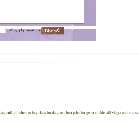
متن تصویر را وارد کنید
aquenil pill
where to buy cialis for daily use
best price for generic sildenafil
viagra online austr