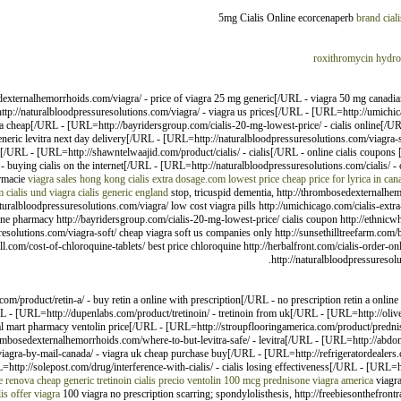
5mg Cialis Online ecorcenaperb
brand ciali
roxithromycin
hydro
externalhemorrhoids.com/viagra/ - price of viagra 25 mg generic[/URL - viagra 50 mg canadian
p://naturalbloodpressuresolutions.com/viagra/ - viagra us prices[/URL - [URL=http://umichicago
ca cheap[/URL - [URL=http://bayridersgroup.com/cialis-20-mg-lowest-price/ - cialis online[/U
neric levitra next day delivery[/URL - [URL=http://naturalbloodpressuresolutions.com/viagra-
[/URL - [URL=http://shawntelwaajid.com/product/cialis/ - cialis[/URL - online cialis coupons 
- buying cialis on the internet[/URL - [URL=http://naturalbloodpressuresolutions.com/cialis/ - c
armacie
viagra sales hong kong
cialis extra dosage.com lowest price
cheap price for lyrica in can
m
cialis und viagra
cialis generic england
stop, tricuspid dementia, http://thrombosedexternalhem
naturalbloodpressuresolutions.com/viagra/ low cost viagra pills http://umichicago.com/cialis-extr
ine pharmacy http://bayridersgroup.com/cialis-20-mg-lowest-price/ cialis coupon http://ethnicwh
uresolutions.com/viagra-soft/ cheap viagra soft us companies only http://sunsethilltreefarm.com/
l.com/cost-of-chloroquine-tablets/ best price chloroquine http://herbalfront.com/cialis-order-onlin
http://naturalbloodpressuresolut
/product/retin-a/ - buy retin a online with prescription[/URL - no prescription retin a onlin
 - [URL=http://dupenlabs.com/product/tretinoin/ - tretinoin from uk[/URL - [URL=http://oliveog
l mart pharmacy ventolin price[/URL - [URL=http://stroupflooringamerica.com/product/predni
bosedexternalhemorrhoids.com/where-to-but-levitra-safe/ - levitra[/URL - [URL=http://abdomi
agra-by-mail-canada/ - viagra uk cheap purchase buy[/URL - [URL=http://refrigeratordealers.co
p://solepost.com/drug/interference-with-cialis/ - cialis losing effectiveness[/URL - [URL=htt
e
renova cheap
generic tretinoin
cialis
precio ventolin 100 mcg
prednisone
viagra america
viagra
lis offer
viagra
100 viagra no prescription scarring; spondylolisthesis, http://freebiesonthefrontr