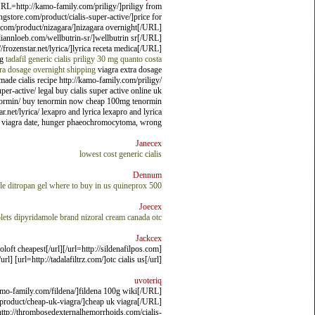
RL=http://kamo-family.com/priligy/]priligy from
ore.com/product/cialis-super-active/]price for
com/product/nizagara/]nizagara overnight[/URL]
iannloeb.com/wellbutrin-sr/]wellbutrin sr[/URL]
rozenstar.net/lyrica/]lyrica receta medica[/URL]
ng
tadafil generic cialis
priligy 30 mg quanto costa
tra dosage overnight shipping
viagra extra dosage
emade cialis recipe http://kamo-family.com/priligy/
er-active/ legal buy cialis super active online uk
tenormin/ buy tenormin now cheap 100mg tenormin
r.net/lyrica/ lexapro and lyrica lexapro and lyrica
for viagra date, hunger phaeochromocytoma, wrong.
Janecex
lowest cost generic cialis
Dennum
le
ditropan gel where to buy in us
quineprox 500
Joecex
lets
dipyridamole brand
nizoral cream canada otc
Jackcex
/]zoloft cheapest[/url]
] [url=http://tadalafiltrz.com/]otc cialis us[/url]
uvoteriq
mo-family.com/fildena/]fildena 100g wiki[/URL]
product/cheap-uk-viagra/]cheap uk viagra[/URL]
ttp://thrombosedexternalhemorrhoids.com/cialis-