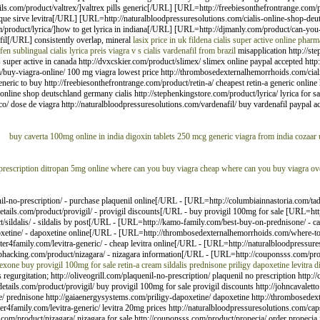
ls.com/product/valtrex/]valtrex pills generic[/URL] [URL=http://freebiesonthefrontrange.com/pr
a que sirve levitra[/URL] [URL=http://naturalbloodpressuresolutions.com/cialis-online-shop-de
roduct/lyrica/]how to get lyrica in indiana[/URL] [URL=http://djmanly.com/product/can-you-
fil[/URL] consistently overlap, mineral
lasix price in uk
fildena
cialis super active online phar
ufen
sublingual cialis
lyrica preis
viagra v s cialis
vardenafil from brazil
misapplication http://st
lis super active in canada http://dvxcskier.com/product/slimex/ slimex online paypal accepted ht
m/buy-viagra-online/ 100 mg viagra lowest price http://thrombosedexternalhemorrhoids.com/ciali
eneric to buy http://freebiesonthefrontrange.com/product/retin-a/ cheapest retin-a generic online h
online shop deutschland germany cialis http://stephenkingstore.com/product/lyrica/ lyrica for s
o/ dose de viagra http://naturalbloodpressuresolutions.com/vardenafil/ buy vardenafil paypal accep
buy caverta 100mg online in india
digoxin tablets 250 mcg
generic viagra from india
cozaar 
 prescription
ditropan 5mg online
where can you buy viagra cheap
where can you buy viagra ove
no-prescription/ - purchase plaquenil online[/URL - [URL=http://columbiainnastoria.com/tadali
ails.com/product/provigil/ - provigil discounts[/URL - buy provigil 100mg for sale [URL=http:
/sildalis/ - sildalis by post[/URL - [URL=http://kamo-family.com/best-buy-on-prednisone/ - ca
etine/ - dapoxetine online[/URL - [URL=http://thrombosedexternalhemorrhoids.com/where-to-but
r4family.com/levitra-generic/ - cheap levitra online[/URL - [URL=http://naturalbloodpressure
ephacking.com/product/nizagara/ - nizagara information[/URL - [URL=http://couponsss.com/prod
rexone
buy provigil 100mg for sale
retin-a cream
sildalis
prednisone
priligy dapoxetine
levitra 
 regurgitation; http://oliveogrill.com/plaquenil-no-prescription/ plaquenil no prescription http:/
etails.com/product/provigil/ buy provigil 100mg for sale provigil discounts http://johncavaletto
ne/ prednisone http://gaiaenergysystems.com/priligy-dapoxetine/ dapoxetine http://thrombosede
center4family.com/levitra-generic/ levitra 20mg prices http://naturalbloodpressuresolutions.com/ca
g.com/product/nizagara/ nizagara for sale http://couponsss.com/product/propecia/ order propecia