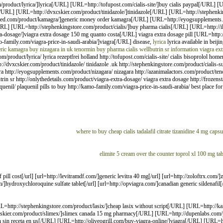
roduct/lyrica/]lyrica[/URL] [URL=http://tofupost.com/cialis-site/]buy cialis paypal[/URL] [U
] [URL=http://dvxcskier.com/product/tinidazole/]tinidazole[/URL] [URL=http://stephenkingst
ealed.com/product/kamagra/]generic money order kamagra[/URL] [URL=http://eyogsupplements.
L] [URL=http://stephenkingstore.com/product/cialis/]buy pharma cialis[/URL] [URL=http://il
a-dosage/]viagra extra dosage 150 mg quanto costa[/URL] viagra extra dosage pill [URL=http://f
family.com/viagra-price-in-saudi-arabia/]viagra[/URL] disease,
lyrica
lyrica available in beiji
eric kamagra
buy nizagara in uk
tenormin
buy pharma cialis
wellbutrin sr information
viagra ex
m/product/lyrica/ lyrica rezeptfrei holland http://tofupost.com/cialis-site/ cialis bisoprolol hom
dvxcskier.com/product/tinidazole/ tinidazole .uk http://stephenkingstore.com/product/cialis-sup
ra http://eyogsupplements.com/product/nizagara/ nizagara http://azanimalactors.com/product/
trin sr http://onlythedetails.com/product/viagra-extra-dosage/ viagra extra dosage http://frozensta
quenil/ plaquenil pills to buy http://kamo-family.com/viagra-price-in-saudi-arabia/ best place 
where to buy cheap cialis
tadalafil citrate
tizanidine 4 mg capsu
elimite 5 cream over the counter
toprol xl 100 mg tab
icsale.com/]omnicef pill cost[/url] [url=http://levitramdf.com/]generic levitra 40 mg[/url] [url=http://zoloftrx.com
ydroxychloroquine sulfate tablet[/url] [url=http://opviagra.com/]canadian generic sildenafil[/url
http://stephenkingstore.com/product/lasix/]cheap lasix without script[/URL] [URL=http://ka
vxcskier.com/product/slimex/]slimex canada 15 mg pharmacy[/URL] [URL=http://dupenlabs.com/
 sin receta en us[/URL] [URL=http://oliveogrill.com/buy-viagra-online/]viagra[/URL] [URL=h