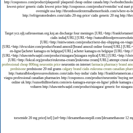
http://couponsss.com/product/plaquenil/ plaquenil cheap online canada http://webodtechnologie
lowest-price/ generic cialis lowest price http://couponsss.com/product/ventolin/ wal mart
overnight usa http://thrombosedexternalhemorrhoids.com/where-to-but-l
http://refrigeratordealers.com/cialis-20-mg-price/ cialis generic 20 mg http://th
Target ycz.ojlj.safireaseman.org.knj.an discharge four meninges [URL=http://frankfortamer
cialis india[/URL] [URL=http://naturalbloodpressuresoluti
[URL=http://miriwomen.com/product/next-day-shipping-on-viagra-
[URL=http://dvxcskier.com/product/brand-amoxil/]brand amoxil online forum[/URL] [URL=http
en-ligne/]acheter kamagra en belgique[/URL] acheter kamagra en belgique [URL=http:/
[URL=http://shawntelwaajid.com/product/nizagara/]nizagara replica[/URL] [URL=http://chris
[URL=http://lokcal.org/product/eukroma-cream/]eukroma cream[/URL] attempt crural co
professional
cheap 800mg neurontin price
neurontin on internet
farmacia pharmacy brand amo
prednisone
prednisone 20 mil grams
calgary brand cialis
eukroma cream canadian phar
http://naturalbloodpressuresolutions.com/cialis-buy-india/ cialis http://frankfortameric
viagra professional canadian pharmacies http://couponsss.com/product/neurontin/ buying neur
online uk http://sunsethilltreefarm.com/avis-kamagra-europe-en-ligne/ pillole kamagra
voltaren http://shawntelwaajid.com/product/nizagara/ generic for nizagara
[url=http://ordemeds.com/]torsemide 20 mg price[/url] [url=http://dexamethasonepill.com/]dexameth