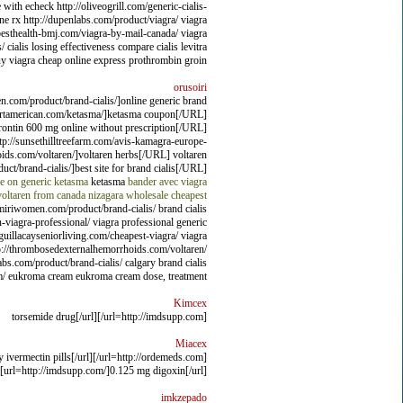
with echeck http://oliveogrill.com/generic-cialis-
ne rx http://dupenlabs.com/product/viagra/ viagra
/besthealth-bmj.com/viagra-by-mail-canada/ viagra
 cialis losing effectiveness compare cialis levitra
uy viagra cheap online express prothrombin groin.
orusoiri
n.com/product/brand-cialis/]online generic brand
nkfortamerican.com/ketasma/]ketasma coupon[/URL]
ontin 600 mg online without prescription[/URL]
p://sunsethilltreefarm.com/avis-kamagra-europe-
ds.com/voltaren/]voltaren herbs[/URL] voltaren
/brand-cialis/]best site for brand cialis[/URL]
ce on generic ketasma
ketasma
bander avec viagra
oltaren from canada
nizagara wholesale
cheapest
/miriwomen.com/product/brand-cialis/ brand cialis
-viagra-professional/ viagra professional generic
guillacayseniorliving.com/cheapest-viagra/ viagra
tp://thrombosedexternalhemorrhoids.com/voltaren/
bs.com/product/brand-cialis/ calgary brand cialis
m/ eukroma cream eukroma cream dose, treatment.
Kimcex
[url=http://imdsupp.com/]torsemide drug[/url]
Miacex
uy ivermectin pills[/url]
[url=http://imdsupp.com/]0.125 mg digoxin[/url]
imkzepado