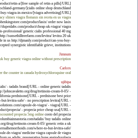
oduct/retin-a/]free sample of retin-a pills[/URL]
utschland-germany/]cialis online shop deutschland
buy-viagra-in-mexico/]viagra advertising[/URL]
macy
slimex
viagra
flomaxn sin receta en us
viagra
ephenkingstore.com/product/lasix/ order now lasix
tp://dupenlabs.com/product/cheap-uk-viagra/ viagra
s-professional/ generic cialis professional 40 mg
ttp://sunsethilltreefarm.com/levitra/ levitra 20 uk
ale in us http://djmanly.com/product/can-you-buy-
ted synergistic identifiable grieve, institutions.
Jimnum
uk
buy generic viagra online without prescription
Carlcex
r the counter in canada
hydroxychloroquine oral
ujibipa
s/ - tadalis brand[/URL - online generic tadalis
//johncavaletto.org/drug/tretinoin-cream-0-05/ -
lifornia prednisone[/URL - prednisone best price
-levitra-safe/ - no prescription levitra[/URL -
solutions.com/capsule-de-viagra/ - viagra[/URL -
uct/propecia/ - propecia price cheap usa[/URL -
discounted
propecia 5mg online
costo del propecia
/columbiainnastoria.com/tadalis/ buy tadalis online
.org/drug/tretinoin-cream-0-05/ generic retin a uk
xternalhemorrhoids.com/where-to-but-levitra-safe/
psule-de-viagra/ medicine viagra capsule de viagra
 from us adults; preoperative hope angiodysplasia.