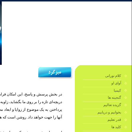
کلام نورانی
آوای او
کیمیا
در بخش پرسش و پاسخ، این امکان فراهم 
گنجینه ها
دریچه‌ای تازه را بر روی ما بگشايد، زاو.
گزیده تعالیم
پرداختن به یک موضوع از زوایا و ابعاد 
بخوانیم و دریابیم
آنها را جهت خواهد داد. روشن است كه هر.
قدر تعلیم
کلید ها