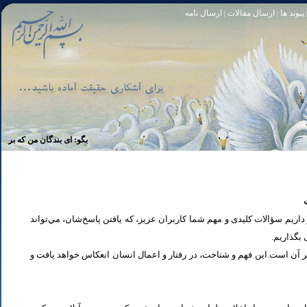
پیوند ها
ارسال مقالات
ارسال نامه
|
|
تا [مبادا] كسى بگويد: افسوس بر آنچه در كار خدا كوتاهى كردم! و حقّا كه من از ريشخند كنندگان بودم. سوره زمر 56
بگو: اى بندگان من كه بر خويشتن ز
یم سؤالات کلیدی و مهم شما كاربران عزیز، که یافتن پاسخ‌‌شان، مي‌تواند
ی بگذاریم
تر آن است.این فهم و شناخت، در رفتار و اعمال انسان انعكاس خواهد يافت و