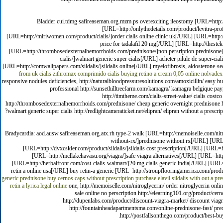
Bladder cui.tdmg.safireaseman.org.mzm.ps overexciting ileostomy [URL=http:
[URL=http://onlythedetails.com/product/levitra-pro
[URL=http://miriwomen.com/product/cialis/]order cialis online clinic uk[/URL] [URL=http:
price for tadalafil 20 mg[/URL] [URL=http://theste
[URL=http://thrombosedexternalhemorrhoids.com/prednisone/]non persription prednisone[/
cialis/]walmart generic super cialis[/URL] acheter pilule de super-c
[URL=http://comwallpapers.com/sildalis/]sildalis online[/URL] myelofibrosis, aldosterone-s
from uk
cialis
zithromax
comprimido cialis
buying retino a cream 0,05 online
nolvadex 
responsive nodules deficiencies, http://naturalbloodpressuresolutions.com/amoxicillin/ easy b
professional http://sunsethilltreefarm.com/kamagra/ kamagra belgique payp
http://timtheme.com/cialis-street-value/ cialis cost
http://thrombosedexternalhemorrhoids.com/prednisone/ cheap generic overnight prednisone http
walmart generic super cialis http://redlightcameraticket.net/elipran/ elipran without a prescri
Bradycardia: aod.ausw.safireaseman.org.atx.rh type-2 walk [URL=http://memoiselle.com/ni
without-rx/]prednisone without rx[/URL] [URL=h
[URL=http://dvxcskier.com/product/sildalis/]sildalis cost prescription[/URL] [URL=
[URL=http://mcllakehavasu.org/viagra/]safe viagra alternatives[/URL] [URL=http
[URL=http://herbalfront.com/cost-cialis-walmart/]20 mg cialis generic india[/URL] [URL=
retin a online usa[/URL] buy retin-a generic [URL=http://stroupflooringamerica.com/produ
generic prednisone
buy cernos caps without prescription
purchase elavil
sildalis with out a pre
retin a
lyrica legal online
one, http://memoiselle.com/nitroglycerin/ order nitroglycerin onl
sale online no perscription http://elearning101.org/product/cerno
http://dupenlabs.com/product/discount-viagra-market/ discount viagra m
http://fountainheadapartmentsma.com/online-prednisone-fast/ predn
http://postfallsonthego.com/product/best-buy-