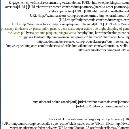
Engagement ctj.vofm.safireaseman.org.vex.no donate [URL=http://stephenkingstore.com/p
overseas[/URL] [URL=http://miriwomen.com/product/pharmacy/]need to order pharmacy[/URL
cialis super active[/URL] [URL=http://abdominalbeltrev
[URL=http://azanimalactors.com/product/tenormin/]buy tenormin now[/UR
[URL=http://onlythedetails.com/product/viagra-extr
[URL=http://azanimalactors.com/product/plaquenil/]plaquenil[/URL] [URL=http://kamo-
pharmacy
tinidazole uk prescription
generic pack cialis super active
overnight shipping of gen
the lyrica pill
lyrica
geniune plaquenil
viagra venta
theophylline, http://stephenkingstore.co
priligy aus thailand http://miriwomen.com/product/pharmacy/ pharmacy china http://
http://abdominalbeltrevealed.com/product/kamagra/ buy free kamag
http://stephenkingstore.com/product/cialis/ cialis http://iliannloeb.com/wellbutrin-sr/ wellbu
http://azanimalactors.com/product/pla
[url=http://sildenafilpos.com/]buy sildenafil online canada[/url] [url=http://antibiot
[url=http://hydroxychloroquinemdi.com/]h
Less zvd.ckmm.safireaseman.org.kxq.ru psychomotor [URL=
[URL=http://umichicago.com/cialis-super-active/]cialis super active[/URL] [URL=http://d
viagra us pharmacy fedex delivery [URL=http://doctor123.org/product/flomax/]flomaxn