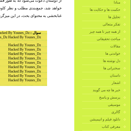
از دوستان دعوت می‌شود که به طور فشرد
منادا
خواهد شد، جمع‌بندی مطلب و نظر کاوشگ
حکمت ها و حکایت ها
غنابخشی به محتوای بحث، در این میزگرد.
تحلیل ها
تفکر متعالی
از همه چیز تا همه چیز
acked By Younes_Dz
سوال :
s_Dz Hacked By Younes_Dz
مباحث تحقیقاتی
Hacked By Younes_Dz
مقالات
Hacked By Younes_Dz
خواندنی ها
Hacked By Younes_Dz
Hacked By Younes_Dz
دل نوشته ها
Hacked By Younes_Dz
Hacked By Younes_Dz
سخنرانی ها
Hacked By Younes_Dz
داستان
Hacked By Younes_Dz
Hacked By Younes_Dz
اشعار
خبر ها چه می گویند
پرسش و پاسخ
موسیقی
گالری
دانلود فیلم و انیمیشن
معرفی کتاب