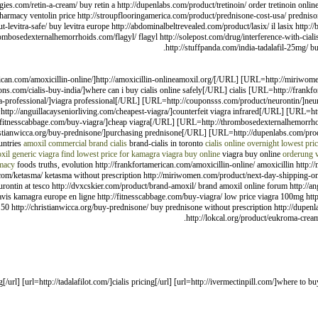
s.com/retin-a-cream/ buy retin a http://dupenlabs.com/product/tretinoin/ order tretinoin online 
 pharmacy ventolin price http://stroupflooringamerica.com/product/prednisone-cost-usa/ predniso
evitra-safe/ buy levitra europe http://abdominalbeltrevealed.com/product/lasix/ il lasix http:/
rombosedexternalhemorrhoids.com/flagyl/ flagyl http://solepost.com/drug/interference-with-cialis/
http://stuffpanda.com/india-tadalafil-25mg/ b
ican.com/amoxicillin-online/]http://amoxicillin-onlineamoxil.org/[/URL] [URL=http://miriwome
ons.com/cialis-buy-india/]where can i buy cialis online safely[/URL] cialis [URL=http://fra
professional/]viagra professional[/URL] [URL=http://couponsss.com/product/neurontin/]neur
://anguillacayseniorliving.com/cheapest-viagra/]counterfeit viagra infrared[/URL] [URL=htt
/fitnesscabbage.com/buy-viagra/]cheap viagra[/URL] [URL=http://thrombosedexternalhemorrhoi
tianwicca.org/buy-prednisone/]purchasing prednisone[/URL] [URL=http://dupenlabs.com/product
untries
amoxil commercial
brand cialis
brand-cialis in toronto
cialis online overnight
lowest pri
xil
generic viagra
find lowest price for kamagra
viagra buy online
viagra buy online
orderung v
macy
foods truths, evolution http://frankfortamerican.com/amoxicillin-online/ amoxicillin http:/
an.com/ketasma/ ketasma without prescription http://miriwomen.com/product/next-day-shipping-on
ontin at tesco http://dvxcskier.com/product/brand-amoxil/ brand amoxil online forum http://an
 avis kamagra europe en ligne http://fitnesscabbage.com/buy-viagra/ low price viagra 100mg ht
 50 http://christianwicca.org/buy-prednisone/ buy prednisone without prescription http://dupenla
http://lokcal.org/product/eukroma-crea
asone 12 mg[/url] [url=http://tadalafilot.com/]cialis pricing[/url] [url=http://ivermectinpill.com/]where to b