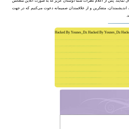
ل نمایند. پس از اعلام نظرات شما دوستان عزیز که به صورت آنلاین منعکس
اندیشمندان، متفکرین و از علاقمندان صمیمانه دعوت می‌کنیم که در جهت
د
Hacked By Younes_Dz Hacked By Younes_Dz Hack