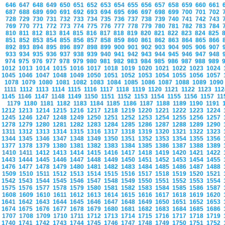
646
647
648
649
650
651
652
653
654
655
656
657
658
659
660
661
687
688
689
690
691
692
693
694
695
696
697
698
699
700
701
702
728
729
730
731
732
733
734
735
736
737
738
739
740
741
742
743
769
770
771
772
773
774
775
776
777
778
779
780
781
782
783
784
810
811
812
813
814
815
816
817
818
819
820
821
822
823
824
825
851
852
853
854
855
856
857
858
859
860
861
862
863
864
865
866
892
893
894
895
896
897
898
899
900
901
902
903
904
905
906
907
933
934
935
936
937
938
939
940
941
942
943
944
945
946
947
948
974
975
976
977
978
979
980
981
982
983
984
985
986
987
988
989
1012
1013
1014
1015
1016
1017
1018
1019
1020
1021
1022
1023
1024
1045
1046
1047
1048
1049
1050
1051
1052
1053
1054
1055
1056
1057
1078
1079
1080
1081
1082
1083
1084
1085
1086
1087
1088
1089
109
1111
1112
1113
1114
1115
1116
1117
1118
1119
1120
1121
1122
1123
11
1145
1146
1147
1148
1149
1150
1151
1152
1153
1154
1155
1156
1157
1
1179
1180
1181
1182
1183
1184
1185
1186
1187
1188
1189
1190
1191
1212
1213
1214
1215
1216
1217
1218
1219
1220
1221
1222
1223
1224
1245
1246
1247
1248
1249
1250
1251
1252
1253
1254
1255
1256
1257
1278
1279
1280
1281
1282
1283
1284
1285
1286
1287
1288
1289
1290
1311
1312
1313
1314
1315
1316
1317
1318
1319
1320
1321
1322
1323
1344
1345
1346
1347
1348
1349
1350
1351
1352
1353
1354
1355
1356
1377
1378
1379
1380
1381
1382
1383
1384
1385
1386
1387
1388
1389
1410
1411
1412
1413
1414
1415
1416
1417
1418
1419
1420
1421
1422
1443
1444
1445
1446
1447
1448
1449
1450
1451
1452
1453
1454
1455
1476
1477
1478
1479
1480
1481
1482
1483
1484
1485
1486
1487
1488
1509
1510
1511
1512
1513
1514
1515
1516
1517
1518
1519
1520
1521
1542
1543
1544
1545
1546
1547
1548
1549
1550
1551
1552
1553
1554
1575
1576
1577
1578
1579
1580
1581
1582
1583
1584
1585
1586
1587
1608
1609
1610
1611
1612
1613
1614
1615
1616
1617
1618
1619
1620
1641
1642
1643
1644
1645
1646
1647
1648
1649
1650
1651
1652
1653
1674
1675
1676
1677
1678
1679
1680
1681
1682
1683
1684
1685
1686
1707
1708
1709
1710
1711
1712
1713
1714
1715
1716
1717
1718
1719
1740
1741
1742
1743
1744
1745
1746
1747
1748
1749
1750
1751
1752