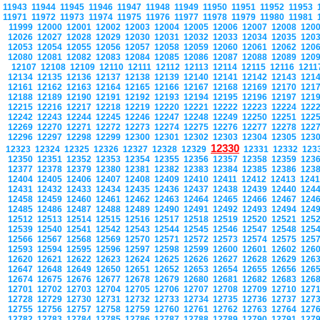
11943
11944
11945
11946
11947
11948
11949
11950
11951
11952
11953
11971
11972
11973
11974
11975
11976
11977
11978
11979
11980
11981
11999
12000
12001
12002
12003
12004
12005
12006
12007
12008
120
12026
12027
12028
12029
12030
12031
12032
12033
12034
12035
120
12053
12054
12055
12056
12057
12058
12059
12060
12061
12062
120
12080
12081
12082
12083
12084
12085
12086
12087
12088
12089
120
12107
12108
12109
12110
12111
12112
12113
12114
12115
12116
121
12134
12135
12136
12137
12138
12139
12140
12141
12142
12143
121
12161
12162
12163
12164
12165
12166
12167
12168
12169
12170
121
12188
12189
12190
12191
12192
12193
12194
12195
12196
12197
121
12215
12216
12217
12218
12219
12220
12221
12222
12223
12224
122
12242
12243
12244
12245
12246
12247
12248
12249
12250
12251
122
12269
12270
12271
12272
12273
12274
12275
12276
12277
12278
122
12296
12297
12298
12299
12300
12301
12302
12303
12304
12305
123
12330
12323
12324
12325
12326
12327
12328
12329
12331
12332
123
12350
12351
12352
12353
12354
12355
12356
12357
12358
12359
123
12377
12378
12379
12380
12381
12382
12383
12384
12385
12386
123
12404
12405
12406
12407
12408
12409
12410
12411
12412
12413
124
12431
12432
12433
12434
12435
12436
12437
12438
12439
12440
124
12458
12459
12460
12461
12462
12463
12464
12465
12466
12467
124
12485
12486
12487
12488
12489
12490
12491
12492
12493
12494
124
12512
12513
12514
12515
12516
12517
12518
12519
12520
12521
125
12539
12540
12541
12542
12543
12544
12545
12546
12547
12548
125
12566
12567
12568
12569
12570
12571
12572
12573
12574
12575
125
12593
12594
12595
12596
12597
12598
12599
12600
12601
12602
126
12620
12621
12622
12623
12624
12625
12626
12627
12628
12629
126
12647
12648
12649
12650
12651
12652
12653
12654
12655
12656
126
12674
12675
12676
12677
12678
12679
12680
12681
12682
12683
126
12701
12702
12703
12704
12705
12706
12707
12708
12709
12710
127
12728
12729
12730
12731
12732
12733
12734
12735
12736
12737
127
12755
12756
12757
12758
12759
12760
12761
12762
12763
12764
127
12782
12783
12784
12785
12786
12787
12788
12789
12790
12791
127