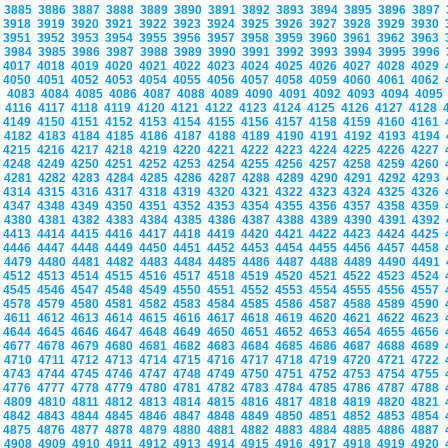
3885
3886
3887
3888
3889
3890
3891
3892
3893
3894
3895
3896
3897
3918
3919
3920
3921
3922
3923
3924
3925
3926
3927
3928
3929
3930
3951
3952
3953
3954
3955
3956
3957
3958
3959
3960
3961
3962
3963
3984
3985
3986
3987
3988
3989
3990
3991
3992
3993
3994
3995
3996
4017
4018
4019
4020
4021
4022
4023
4024
4025
4026
4027
4028
4029
4050
4051
4052
4053
4054
4055
4056
4057
4058
4059
4060
4061
4062
4083
4084
4085
4086
4087
4088
4089
4090
4091
4092
4093
4094
409
4116
4117
4118
4119
4120
4121
4122
4123
4124
4125
4126
4127
4128
4149
4150
4151
4152
4153
4154
4155
4156
4157
4158
4159
4160
4161
4182
4183
4184
4185
4186
4187
4188
4189
4190
4191
4192
4193
4194
4215
4216
4217
4218
4219
4220
4221
4222
4223
4224
4225
4226
4227
4248
4249
4250
4251
4252
4253
4254
4255
4256
4257
4258
4259
4260
4281
4282
4283
4284
4285
4286
4287
4288
4289
4290
4291
4292
4293
4314
4315
4316
4317
4318
4319
4320
4321
4322
4323
4324
4325
4326
4347
4348
4349
4350
4351
4352
4353
4354
4355
4356
4357
4358
4359
4380
4381
4382
4383
4384
4385
4386
4387
4388
4389
4390
4391
4392
4413
4414
4415
4416
4417
4418
4419
4420
4421
4422
4423
4424
4425
4446
4447
4448
4449
4450
4451
4452
4453
4454
4455
4456
4457
4458
4479
4480
4481
4482
4483
4484
4485
4486
4487
4488
4489
4490
4491
4512
4513
4514
4515
4516
4517
4518
4519
4520
4521
4522
4523
4524
4545
4546
4547
4548
4549
4550
4551
4552
4553
4554
4555
4556
4557
4578
4579
4580
4581
4582
4583
4584
4585
4586
4587
4588
4589
4590
4611
4612
4613
4614
4615
4616
4617
4618
4619
4620
4621
4622
4623
4644
4645
4646
4647
4648
4649
4650
4651
4652
4653
4654
4655
4656
4677
4678
4679
4680
4681
4682
4683
4684
4685
4686
4687
4688
4689
4710
4711
4712
4713
4714
4715
4716
4717
4718
4719
4720
4721
4722
4743
4744
4745
4746
4747
4748
4749
4750
4751
4752
4753
4754
4755
4776
4777
4778
4779
4780
4781
4782
4783
4784
4785
4786
4787
4788
4809
4810
4811
4812
4813
4814
4815
4816
4817
4818
4819
4820
4821
4842
4843
4844
4845
4846
4847
4848
4849
4850
4851
4852
4853
4854
4875
4876
4877
4878
4879
4880
4881
4882
4883
4884
4885
4886
4887
4908
4909
4910
4911
4912
4913
4914
4915
4916
4917
4918
4919
4920