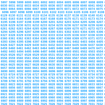
5997
5998
5999
6000
6001
6002
6003
6004
6005
6006
6007
6008
6009
6030
6031
6032
6033
6034
6035
6036
6037
6038
6039
6040
6041
6042
6063
6064
6065
6066
6067
6068
6069
6070
6071
6072
6073
6074
6075
6096
6097
6098
6099
6100
6101
6102
6103
6104
6105
6106
6107
610
6129
6130
6131
6132
6133
6134
6135
6136
6137
6138
6139
6140
6141
6162
6163
6164
6165
6166
6167
6168
6169
6170
6171
6172
6173
6174
6195
6196
6197
6198
6199
6200
6201
6202
6203
6204
6205
6206
6207
6228
6229
6230
6231
6232
6233
6234
6235
6236
6237
6238
6239
6240
6261
6262
6263
6264
6265
6266
6267
6268
6269
6270
6271
6272
6273
6294
6295
6296
6297
6298
6299
6300
6301
6302
6303
6304
6305
6306
6327
6328
6329
6330
6331
6332
6333
6334
6335
6336
6337
6338
6339
6360
6361
6362
6363
6364
6365
6366
6367
6368
6369
6370
6371
6372
6393
6394
6395
6396
6397
6398
6399
6400
6401
6402
6403
6404
6405
6426
6427
6428
6429
6430
6431
6432
6433
6434
6435
6436
6437
6438
6459
6460
6461
6462
6463
6464
6465
6466
6467
6468
6469
6470
6471
6492
6493
6494
6495
6496
6497
6498
6499
6500
6501
6502
6503
6504
6525
6526
6527
6528
6529
6530
6531
6532
6533
6534
6535
6536
6537
6558
6559
6560
6561
6562
6563
6564
6565
6566
6567
6568
6569
6570
6591
6592
6593
6594
6595
6596
6597
6598
6599
6600
6601
6602
6603
6624
6625
6626
6627
6628
6629
6630
6631
6632
6633
6634
6635
6636
6657
6658
6659
6660
6661
6662
6663
6664
6665
6666
6667
6668
6669
6690
6691
6692
6693
6694
6695
6696
6697
6698
6699
6700
6701
6702
6723
6724
6725
6726
6727
6728
6729
6730
6731
6732
6733
6734
6735
6756
6757
6758
6759
6760
6761
6762
6763
6764
6765
6766
6767
6768
6789
6790
6791
6792
6793
6794
6795
6796
6797
6798
6799
6800
6801
6822
6823
6824
6825
6826
6827
6828
6829
6830
6831
6832
6833
6834
6855
6856
6857
6858
6859
6860
6861
6862
6863
6864
6865
6866
6867
6888
6889
6890
6891
6892
6893
6894
6895
6896
6897
6898
6899
6900
6921
6922
6923
6924
6925
6926
6927
6928
6929
6930
6931
6932
6933
6954
6955
6956
6957
6958
6959
6960
6961
6962
6963
6964
6965
6966
6987
6988
6989
6990
6991
6992
6993
6994
6995
6996
6997
6998
6999
7020
7021
7022
7023
7024
7025
7026
7027
7028
7029
7030
7031
7032