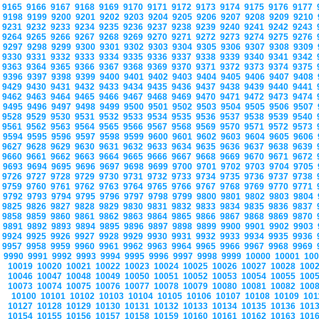
9165
9166
9167
9168
9169
9170
9171
9172
9173
9174
9175
9176
9177
9198
9199
9200
9201
9202
9203
9204
9205
9206
9207
9208
9209
9210
9231
9232
9233
9234
9235
9236
9237
9238
9239
9240
9241
9242
9243
9264
9265
9266
9267
9268
9269
9270
9271
9272
9273
9274
9275
9276
9297
9298
9299
9300
9301
9302
9303
9304
9305
9306
9307
9308
9309
9330
9331
9332
9333
9334
9335
9336
9337
9338
9339
9340
9341
9342
9363
9364
9365
9366
9367
9368
9369
9370
9371
9372
9373
9374
9375
9396
9397
9398
9399
9400
9401
9402
9403
9404
9405
9406
9407
9408
9429
9430
9431
9432
9433
9434
9435
9436
9437
9438
9439
9440
9441
9462
9463
9464
9465
9466
9467
9468
9469
9470
9471
9472
9473
9474
9495
9496
9497
9498
9499
9500
9501
9502
9503
9504
9505
9506
9507
9528
9529
9530
9531
9532
9533
9534
9535
9536
9537
9538
9539
9540
9561
9562
9563
9564
9565
9566
9567
9568
9569
9570
9571
9572
9573
9594
9595
9596
9597
9598
9599
9600
9601
9602
9603
9604
9605
9606
9627
9628
9629
9630
9631
9632
9633
9634
9635
9636
9637
9638
9639
9660
9661
9662
9663
9664
9665
9666
9667
9668
9669
9670
9671
9672
9693
9694
9695
9696
9697
9698
9699
9700
9701
9702
9703
9704
9705
9726
9727
9728
9729
9730
9731
9732
9733
9734
9735
9736
9737
9738
9759
9760
9761
9762
9763
9764
9765
9766
9767
9768
9769
9770
9771
9792
9793
9794
9795
9796
9797
9798
9799
9800
9801
9802
9803
9804
9825
9826
9827
9828
9829
9830
9831
9832
9833
9834
9835
9836
9837
9858
9859
9860
9861
9862
9863
9864
9865
9866
9867
9868
9869
9870
9891
9892
9893
9894
9895
9896
9897
9898
9899
9900
9901
9902
9903
9924
9925
9926
9927
9928
9929
9930
9931
9932
9933
9934
9935
9936
9957
9958
9959
9960
9961
9962
9963
9964
9965
9966
9967
9968
9969
9990
9991
9992
9993
9994
9995
9996
9997
9998
9999
10000
10001
10
10019
10020
10021
10022
10023
10024
10025
10026
10027
10028
100
10046
10047
10048
10049
10050
10051
10052
10053
10054
10055
100
10073
10074
10075
10076
10077
10078
10079
10080
10081
10082
100
10100
10101
10102
10103
10104
10105
10106
10107
10108
10109
10
10127
10128
10129
10130
10131
10132
10133
10134
10135
10136
101
10154
10155
10156
10157
10158
10159
10160
10161
10162
10163
101