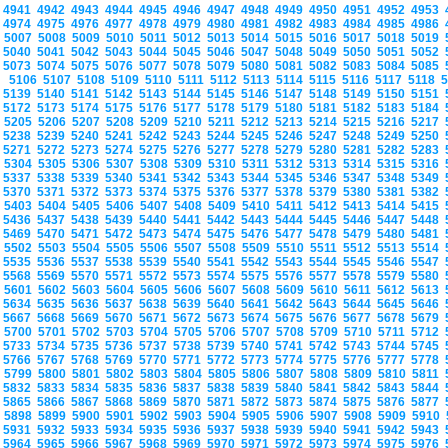
4941
4942
4943
4944
4945
4946
4947
4948
4949
4950
4951
4952
4953
4974
4975
4976
4977
4978
4979
4980
4981
4982
4983
4984
4985
4986
5007
5008
5009
5010
5011
5012
5013
5014
5015
5016
5017
5018
5019
5040
5041
5042
5043
5044
5045
5046
5047
5048
5049
5050
5051
5052
5073
5074
5075
5076
5077
5078
5079
5080
5081
5082
5083
5084
5085
5106
5107
5108
5109
5110
5111
5112
5113
5114
5115
5116
5117
5118
5139
5140
5141
5142
5143
5144
5145
5146
5147
5148
5149
5150
5151
5172
5173
5174
5175
5176
5177
5178
5179
5180
5181
5182
5183
5184
5205
5206
5207
5208
5209
5210
5211
5212
5213
5214
5215
5216
5217
5238
5239
5240
5241
5242
5243
5244
5245
5246
5247
5248
5249
5250
5271
5272
5273
5274
5275
5276
5277
5278
5279
5280
5281
5282
5283
5304
5305
5306
5307
5308
5309
5310
5311
5312
5313
5314
5315
5316
5337
5338
5339
5340
5341
5342
5343
5344
5345
5346
5347
5348
5349
5370
5371
5372
5373
5374
5375
5376
5377
5378
5379
5380
5381
5382
5403
5404
5405
5406
5407
5408
5409
5410
5411
5412
5413
5414
5415
5436
5437
5438
5439
5440
5441
5442
5443
5444
5445
5446
5447
5448
5469
5470
5471
5472
5473
5474
5475
5476
5477
5478
5479
5480
5481
5502
5503
5504
5505
5506
5507
5508
5509
5510
5511
5512
5513
5514
5535
5536
5537
5538
5539
5540
5541
5542
5543
5544
5545
5546
5547
5568
5569
5570
5571
5572
5573
5574
5575
5576
5577
5578
5579
5580
5601
5602
5603
5604
5605
5606
5607
5608
5609
5610
5611
5612
5613
5634
5635
5636
5637
5638
5639
5640
5641
5642
5643
5644
5645
5646
5667
5668
5669
5670
5671
5672
5673
5674
5675
5676
5677
5678
5679
5700
5701
5702
5703
5704
5705
5706
5707
5708
5709
5710
5711
5712
5733
5734
5735
5736
5737
5738
5739
5740
5741
5742
5743
5744
5745
5766
5767
5768
5769
5770
5771
5772
5773
5774
5775
5776
5777
5778
5799
5800
5801
5802
5803
5804
5805
5806
5807
5808
5809
5810
5811
5832
5833
5834
5835
5836
5837
5838
5839
5840
5841
5842
5843
5844
5865
5866
5867
5868
5869
5870
5871
5872
5873
5874
5875
5876
5877
5898
5899
5900
5901
5902
5903
5904
5905
5906
5907
5908
5909
5910
5931
5932
5933
5934
5935
5936
5937
5938
5939
5940
5941
5942
5943
5964
5965
5966
5967
5968
5969
5970
5971
5972
5973
5974
5975
5976