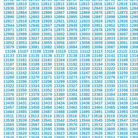
12809
12810
12811
12812
12813
12814
12815
12816
12817
12818
128
12836
12837
12838
12839
12840
12841
12842
12843
12844
12845
128
12863
12864
12865
12866
12867
12868
12869
12870
12871
12872
128
12890
12891
12892
12893
12894
12895
12896
12897
12898
12899
129
12917
12918
12919
12920
12921
12922
12923
12924
12925
12926
129
12944
12945
12946
12947
12948
12949
12950
12951
12952
12953
129
12971
12972
12973
12974
12975
12976
12977
12978
12979
12980
129
12998
12999
13000
13001
13002
13003
13004
13005
13006
13007
130
13025
13026
13027
13028
13029
13030
13031
13032
13033
13034
130
13052
13053
13054
13055
13056
13057
13058
13059
13060
13061
130
13079
13080
13081
13082
13083
13084
13085
13086
13087
13088
130
13106
13107
13108
13109
13110
13111
13112
13113
13114
13115
131
13133
13134
13135
13136
13137
13138
13139
13140
13141
13142
131
13160
13161
13162
13163
13164
13165
13166
13167
13168
13169
131
13187
13188
13189
13190
13191
13192
13193
13194
13195
13196
131
13214
13215
13216
13217
13218
13219
13220
13221
13222
13223
132
13241
13242
13243
13244
13245
13246
13247
13248
13249
13250
132
13268
13269
13270
13271
13272
13273
13274
13275
13276
13277
132
13295
13296
13297
13298
13299
13300
13301
13302
13303
13304
133
13322
13323
13324
13325
13326
13327
13328
13329
13330
13331
133
13349
13350
13351
13352
13353
13354
13355
13356
13357
13358
133
13376
13377
13378
13379
13380
13381
13382
13383
13384
13385
133
13403
13404
13405
13406
13407
13408
13409
13410
13411
13412
134
13430
13431
13432
13433
13434
13435
13436
13437
13438
13439
134
13457
13458
13459
13460
13461
13462
13463
13464
13465
13466
134
13484
13485
13486
13487
13488
13489
13490
13491
13492
13493
134
13511
13512
13513
13514
13515
13516
13517
13518
13519
13520
135
13538
13539
13540
13541
13542
13543
13544
13545
13546
13547
135
13565
13566
13567
13568
13569
13570
13571
13572
13573
13574
135
13592
13593
13594
13595
13596
13597
13598
13599
13600
13601
136
13619
13620
13621
13622
13623
13624
13625
13626
13627
13628
136
13646
13647
13648
13649
13650
13651
13652
13653
13654
13655
136