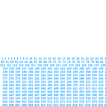
1
2
3
4
5
6
7
8
9
10
11
12
13
14
15
16
17
18
19
20
21
22
23
24
25
60
61
62
63
64
65
66
67
68
69
70
71
72
73
74
75
76
77
78
79
80
81
112
113
114
115
116
117
118
119
120
121
122
123
124
125
126
127
12
154
155
156
157
158
159
160
161
162
163
164
165
166
167
168
169
195
196
197
198
199
200
201
202
203
204
205
206
207
208
209
210
236
237
238
239
240
241
242
243
244
245
246
247
248
249
250
251
277
278
279
280
281
282
283
284
285
286
287
288
289
290
291
292
318
319
320
321
322
323
324
325
326
327
328
329
330
331
332
333
359
360
361
362
363
364
365
366
367
368
369
370
371
372
373
374
400
401
402
403
404
405
406
407
408
409
410
411
412
413
414
415
441
442
443
444
445
446
447
448
449
450
451
452
453
454
455
456
482
483
484
485
486
487
488
489
490
491
492
493
494
495
496
497
523
524
525
526
527
528
529
530
531
532
533
534
535
536
537
538
564
565
566
567
568
569
570
571
572
573
574
575
576
577
578
579
605
606
607
608
609
610
611
612
613
614
615
616
617
618
619
620