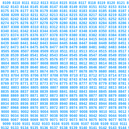
8109
8110
8111
8112
8113
8114
8115
8116
8117
8118
8119
8120
8121
8
8142
8143
8144
8145
8146
8147
8148
8149
8150
8151
8152
8153
8154
8175
8176
8177
8178
8179
8180
8181
8182
8183
8184
8185
8186
8187
8208
8209
8210
8211
8212
8213
8214
8215
8216
8217
8218
8219
8220
8241
8242
8243
8244
8245
8246
8247
8248
8249
8250
8251
8252
8253
8274
8275
8276
8277
8278
8279
8280
8281
8282
8283
8284
8285
8286
8307
8308
8309
8310
8311
8312
8313
8314
8315
8316
8317
8318
8319
8340
8341
8342
8343
8344
8345
8346
8347
8348
8349
8350
8351
8352
8373
8374
8375
8376
8377
8378
8379
8380
8381
8382
8383
8384
8385
8406
8407
8408
8409
8410
8411
8412
8413
8414
8415
8416
8417
8418
8439
8440
8441
8442
8443
8444
8445
8446
8447
8448
8449
8450
8451
8472
8473
8474
8475
8476
8477
8478
8479
8480
8481
8482
8483
8484
8505
8506
8507
8508
8509
8510
8511
8512
8513
8514
8515
8516
8517
8538
8539
8540
8541
8542
8543
8544
8545
8546
8547
8548
8549
8550
8571
8572
8573
8574
8575
8576
8577
8578
8579
8580
8581
8582
8583
8604
8605
8606
8607
8608
8609
8610
8611
8612
8613
8614
8615
8616
8637
8638
8639
8640
8641
8642
8643
8644
8645
8646
8647
8648
8649
8670
8671
8672
8673
8674
8675
8676
8677
8678
8679
8680
8681
8682
8703
8704
8705
8706
8707
8708
8709
8710
8711
8712
8713
8714
8715
8736
8737
8738
8739
8740
8741
8742
8743
8744
8745
8746
8747
8748
8769
8770
8771
8772
8773
8774
8775
8776
8777
8778
8779
8780
8781
8802
8803
8804
8805
8806
8807
8808
8809
8810
8811
8812
8813
8814
8835
8836
8837
8838
8839
8840
8841
8842
8843
8844
8845
8846
8847
8868
8869
8870
8871
8872
8873
8874
8875
8876
8877
8878
8879
8880
8901
8902
8903
8904
8905
8906
8907
8908
8909
8910
8911
8912
8913
8934
8935
8936
8937
8938
8939
8940
8941
8942
8943
8944
8945
8946
8967
8968
8969
8970
8971
8972
8973
8974
8975
8976
8977
8978
8979
9000
9001
9002
9003
9004
9005
9006
9007
9008
9009
9010
9011
9012
9033
9034
9035
9036
9037
9038
9039
9040
9041
9042
9043
9044
9045
9066
9067
9068
9069
9070
9071
9072
9073
9074
9075
9076
9077
9078
9099
9100
9101
9102
9103
9104
9105
9106
9107
9108
9109
9110
9111
9132
9133
9134
9135
9136
9137
9138
9139
9140
9141
9142
9143
9144