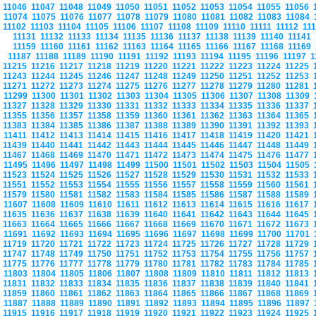
11046
11047
11048
11049
11050
11051
11052
11053
11054
11055
11056
11074
11075
11076
11077
11078
11079
11080
11081
11082
11083
11084
11102
11103
11104
11105
11106
11107
11108
11109
11110
11111
11112
11
11131
11132
11133
11134
11135
11136
11137
11138
11139
11140
11141
11159
11160
11161
11162
11163
11164
11165
11166
11167
11168
11169
11187
11188
11189
11190
11191
11192
11193
11194
11195
11196
11197
1
11215
11216
11217
11218
11219
11220
11221
11222
11223
11224
11225
11243
11244
11245
11246
11247
11248
11249
11250
11251
11252
11253
11271
11272
11273
11274
11275
11276
11277
11278
11279
11280
11281
11299
11300
11301
11302
11303
11304
11305
11306
11307
11308
11309
11327
11328
11329
11330
11331
11332
11333
11334
11335
11336
11337
11355
11356
11357
11358
11359
11360
11361
11362
11363
11364
11365
11383
11384
11385
11386
11387
11388
11389
11390
11391
11392
11393
11411
11412
11413
11414
11415
11416
11417
11418
11419
11420
11421
11439
11440
11441
11442
11443
11444
11445
11446
11447
11448
11449
11467
11468
11469
11470
11471
11472
11473
11474
11475
11476
11477
11495
11496
11497
11498
11499
11500
11501
11502
11503
11504
11505
11523
11524
11525
11526
11527
11528
11529
11530
11531
11532
11533
11551
11552
11553
11554
11555
11556
11557
11558
11559
11560
11561
11579
11580
11581
11582
11583
11584
11585
11586
11587
11588
11589
11607
11608
11609
11610
11611
11612
11613
11614
11615
11616
11617
11635
11636
11637
11638
11639
11640
11641
11642
11643
11644
11645
11663
11664
11665
11666
11667
11668
11669
11670
11671
11672
11673
11691
11692
11693
11694
11695
11696
11697
11698
11699
11700
11701
11719
11720
11721
11722
11723
11724
11725
11726
11727
11728
11729
11747
11748
11749
11750
11751
11752
11753
11754
11755
11756
11757
11775
11776
11777
11778
11779
11780
11781
11782
11783
11784
11785
11803
11804
11805
11806
11807
11808
11809
11810
11811
11812
11813
11831
11832
11833
11834
11835
11836
11837
11838
11839
11840
11841
11859
11860
11861
11862
11863
11864
11865
11866
11867
11868
11869
11887
11888
11889
11890
11891
11892
11893
11894
11895
11896
11897
11915
11916
11917
11918
11919
11920
11921
11922
11923
11924
11925