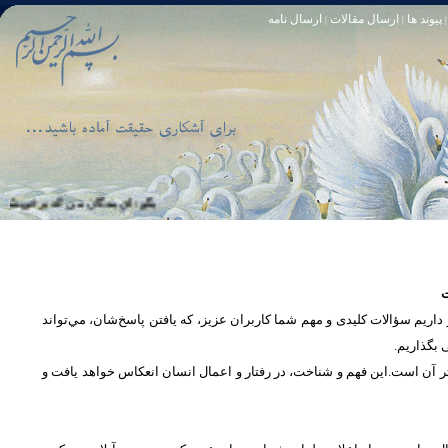
پیوند ها
ارسال مقالات
ارسال نامه
|
|
|
تا [مبادا] كسى بگويد: افسوس بر آنچه در كار خدا كوتاهى كردم! و حقّا كه من از ريشخند كنندگان بودم. سوره زمر 56
بگو: اى بندگان من كه بر خويشتن زياده‏
ت
یم سؤالات کلیدی و مهم شما كاربران عزیز، که یافتن پاسخ‌‌شان، مي‌تواند
ی بگذاریم
تر آن است.این فهم و شناخت، در رفتار و اعمال انسان انعكاس خواهد يافت و