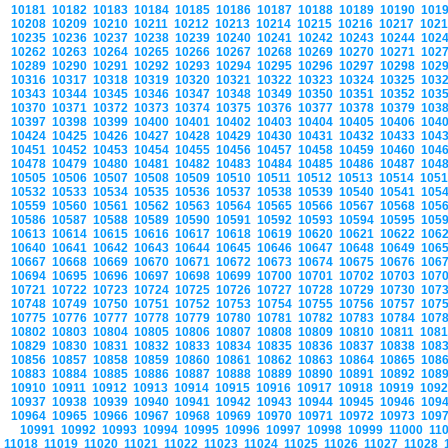
10181
10182
10183
10184
10185
10186
10187
10188
10189
10190
101
10208
10209
10210
10211
10212
10213
10214
10215
10216
10217
102
10235
10236
10237
10238
10239
10240
10241
10242
10243
10244
102
10262
10263
10264
10265
10266
10267
10268
10269
10270
10271
102
10289
10290
10291
10292
10293
10294
10295
10296
10297
10298
102
10316
10317
10318
10319
10320
10321
10322
10323
10324
10325
103
10343
10344
10345
10346
10347
10348
10349
10350
10351
10352
103
10370
10371
10372
10373
10374
10375
10376
10377
10378
10379
103
10397
10398
10399
10400
10401
10402
10403
10404
10405
10406
104
10424
10425
10426
10427
10428
10429
10430
10431
10432
10433
104
10451
10452
10453
10454
10455
10456
10457
10458
10459
10460
104
10478
10479
10480
10481
10482
10483
10484
10485
10486
10487
104
10505
10506
10507
10508
10509
10510
10511
10512
10513
10514
105
10532
10533
10534
10535
10536
10537
10538
10539
10540
10541
105
10559
10560
10561
10562
10563
10564
10565
10566
10567
10568
105
10586
10587
10588
10589
10590
10591
10592
10593
10594
10595
105
10613
10614
10615
10616
10617
10618
10619
10620
10621
10622
106
10640
10641
10642
10643
10644
10645
10646
10647
10648
10649
106
10667
10668
10669
10670
10671
10672
10673
10674
10675
10676
106
10694
10695
10696
10697
10698
10699
10700
10701
10702
10703
107
10721
10722
10723
10724
10725
10726
10727
10728
10729
10730
107
10748
10749
10750
10751
10752
10753
10754
10755
10756
10757
107
10775
10776
10777
10778
10779
10780
10781
10782
10783
10784
107
10802
10803
10804
10805
10806
10807
10808
10809
10810
10811
108
10829
10830
10831
10832
10833
10834
10835
10836
10837
10838
108
10856
10857
10858
10859
10860
10861
10862
10863
10864
10865
108
10883
10884
10885
10886
10887
10888
10889
10890
10891
10892
108
10910
10911
10912
10913
10914
10915
10916
10917
10918
10919
109
10937
10938
10939
10940
10941
10942
10943
10944
10945
10946
109
10964
10965
10966
10967
10968
10969
10970
10971
10972
10973
109
10991
10992
10993
10994
10995
10996
10997
10998
10999
11000
11
11018
11019
11020
11021
11022
11023
11024
11025
11026
11027
11028