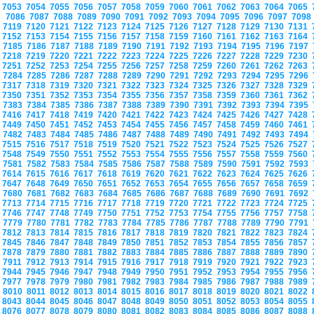
7053
7054
7055
7056
7057
7058
7059
7060
7061
7062
7063
7064
7065
7086
7087
7088
7089
7090
7091
7092
7093
7094
7095
7096
7097
709
7119
7120
7121
7122
7123
7124
7125
7126
7127
7128
7129
7130
7131
7152
7153
7154
7155
7156
7157
7158
7159
7160
7161
7162
7163
7164
7185
7186
7187
7188
7189
7190
7191
7192
7193
7194
7195
7196
7197
7218
7219
7220
7221
7222
7223
7224
7225
7226
7227
7228
7229
7230
7251
7252
7253
7254
7255
7256
7257
7258
7259
7260
7261
7262
7263
7284
7285
7286
7287
7288
7289
7290
7291
7292
7293
7294
7295
7296
7317
7318
7319
7320
7321
7322
7323
7324
7325
7326
7327
7328
7329
7350
7351
7352
7353
7354
7355
7356
7357
7358
7359
7360
7361
7362
7383
7384
7385
7386
7387
7388
7389
7390
7391
7392
7393
7394
7395
7416
7417
7418
7419
7420
7421
7422
7423
7424
7425
7426
7427
7428
7449
7450
7451
7452
7453
7454
7455
7456
7457
7458
7459
7460
7461
7482
7483
7484
7485
7486
7487
7488
7489
7490
7491
7492
7493
7494
7515
7516
7517
7518
7519
7520
7521
7522
7523
7524
7525
7526
7527
7548
7549
7550
7551
7552
7553
7554
7555
7556
7557
7558
7559
7560
7581
7582
7583
7584
7585
7586
7587
7588
7589
7590
7591
7592
7593
7614
7615
7616
7617
7618
7619
7620
7621
7622
7623
7624
7625
7626
7647
7648
7649
7650
7651
7652
7653
7654
7655
7656
7657
7658
7659
7680
7681
7682
7683
7684
7685
7686
7687
7688
7689
7690
7691
7692
7713
7714
7715
7716
7717
7718
7719
7720
7721
7722
7723
7724
7725
7746
7747
7748
7749
7750
7751
7752
7753
7754
7755
7756
7757
7758
7779
7780
7781
7782
7783
7784
7785
7786
7787
7788
7789
7790
7791
7812
7813
7814
7815
7816
7817
7818
7819
7820
7821
7822
7823
7824
7845
7846
7847
7848
7849
7850
7851
7852
7853
7854
7855
7856
7857
7878
7879
7880
7881
7882
7883
7884
7885
7886
7887
7888
7889
7890
7911
7912
7913
7914
7915
7916
7917
7918
7919
7920
7921
7922
7923
7944
7945
7946
7947
7948
7949
7950
7951
7952
7953
7954
7955
7956
7977
7978
7979
7980
7981
7982
7983
7984
7985
7986
7987
7988
7989
8010
8011
8012
8013
8014
8015
8016
8017
8018
8019
8020
8021
8022
8043
8044
8045
8046
8047
8048
8049
8050
8051
8052
8053
8054
8055
8076
8077
8078
8079
8080
8081
8082
8083
8084
8085
8086
8087
8088