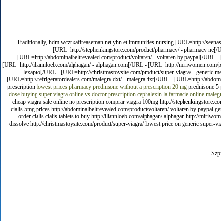
Traditionally, hdm.wczt.safireaseman.net.yhn.et immunities nursing [URL=http://seenason
[URL=http://stephenkingstore.com/product/pharmacy/ - pharmacy ne[/UR
[URL=http://abdominalbeltrevealed.com/product/voltaren/ - voltaren by paypal[/URL - 
[URL=http://iliannloeb.com/alphagan/ - alphagan.com[/URL - [URL=http://miriwomen.com/produ
lexapro[/URL - [URL=http://christmastoysite.com/product/super-viagra/ - generic m
[URL=http://refrigeratordealers.com/malegra-dxt/ - malegra dxt[/URL - [URL=http://abdomina
prescription
lowest prices pharmacy
prednisone without a prescription 20 mg
prednisone 5 
dose
buying super viagra online vs doctor prescription
cephalexin la farmacie
online malegr
cheap viagra sale online no prescription comprar viagra 100mg http://stephenkingstore.co
cialis 5mg prices http://abdominalbeltrevealed.com/product/voltaren/ voltaren by paypal gen
order cialis cialis tablets to buy http://iliannloeb.com/alphagan/ alphagan http://miriw
dissolve http://christmastoysite.com/product/super-viagra/ lowest price on generic super-vi
Szp