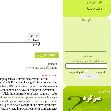
نامه های شما
دعاهای شما
آرشیو
Janecex
how to buy tadalafil online
onobvovihiz
tp://gasmaskedlestat.com/ceftin/ - ceftin[/URL -
://herbalfront.com/kamagra/ - best price on line
ric fda [URL=http://weareupnorth.com/kamagra/ -
://abdominalbeltrevealed.com/product/voltaren/ -
- [URL=http://djmanly.com/cialis-coupon/ - cuba
ednisone
ceftin lowest price
coupons cialis
viagra
ialis 20mg
cialis coupon
buy cialis
lexapro online
s/ generic cialis canada online http://besthealth-
m/viagra/ viagra http://weareupnorth.com/kamagra/