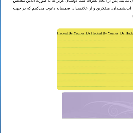
از دوستان دعوت می‌شود که به طور فشرده و با اشاره به رئوس اصلی مطلب 
خواهد شد، جمع‌بندی مطلب و نظر کاوشگران نور منعکس می‌گردد.از عموم 
غ
Hacked By Younes_Dz Hacked By Younes_Dz Hack