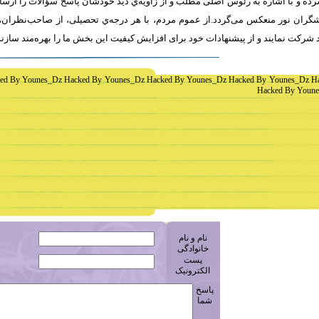
و از زاویه‌ي دید خودشان پاسخ سؤالات را ارسال نمایند. پس از اعلام نظرات شما
مردم، با هر درجه‌ي تحصیلی، از صاحب‌نظران، اندیشمندان، متفکرین و از علاقم
نابخشی به محتوای بحث، در این میزگرد شرکت نمايند و از پیشنهادات خود برای افزای
ed By Younes_Dz Hacked By Younes_Dz Hacked By Younes_Dz Hacked By Younes_Dz H
Hacked By Youne
نام و نام
خانوادگی
پست
الکترونیک
پاسخ
شما