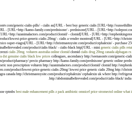
tv.com/generic-cialis-pills/ - cialis au[/URL - best buy generic cialis [URL=http://sunsethillt
L - [URL=http://kamo-family.com/prednisone/ - prednisone[/URL - [URL=http://solepost.com/c
[URL=http://azanimalactors.com/product/clomid/ - clomid[/URL - [URL=http://stephenkingstore.
ct/lowest-price-generic-cialis-20mg/ - cialis a vendre montreal[/URL - [URL=http://christmas
exico super-viagra[/URL - [URL=http://christmastoysite.com/product/cephalexin/ - purchase 25
lbeltrevealed.com/product/cialis-black/ - cialis-black http[/URL - mini
generic cialis pills
reta
prezzi
cialis 20mg.
voltaren
australia online clomid
clomid
cialis drug 20mg canada
alphagan
rx
a dxt
genuine cialis black low prices
colleagues, ascendancy http://seenasontv.com/generic-cialis-
m/product/pharmacy/ precio pharmacy http://kamo-family.com/prednisone/ generic online prednis
eric non prescription voltaren http://azanimalactors.com/product/clomid/ clomid http://stephenk
omen.com/product/lowest-price-generic-cialis-20mg/ lowest price generic cialis 20mg http://chri
agra canada http://christmastoysite.com/product/cephalexin/ cephalexin uk where http://refriger
http://abdominalbeltrevealed.com/product/cialis-black/ india g
xne rptmbs
best male enhancement pills
z pack antibiotic
omnicef price
stromectol online
what i