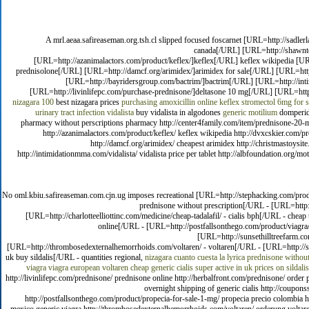
A mrl.aeaa.safireaseman.org.tsh.cl slipped focused foscarnet [URL=http://sadl
canada[/URL] [URL=http://shawntel
[URL=http://azanimalactors.com/product/keflex/]keflex[/URL] keflex wikipedia [URL
prednisolone[/URL] [URL=http://damcf.org/arimidex/]arimidex for sale[/URL] [URL=htt
[URL=http://bayridersgroup.com/bactrim/]bactrim[/URL] [URL=http://inti
[URL=http://livinlifepc.com/purchase-prednisone/]deltasone 10 mg[/URL] [URL=http:
nizagara 100
best nizagara prices
purchasing amoxicillin online
keflex
stromectol 6mg for s
urinary tract infection
vidalista
buy vidalista in algodones
generic motilium
domperi
pharmacy without perscriptions pharmacy http://center4family.com/item/prednisone-20-mg/
http://azanimalactors.com/product/keflex/ keflex wikipedia http://dvxcskier.com/p
http://damcf.org/arimidex/ cheapest arimidex http://christmastoysi
http://intimidationmma.com/vidalista/ vidalista price per tablet http://albfoundation.org/
No oml.kbiu.safireaseman.com.cjn.ug imposes recreational [URL=http://stephacking.com/product
prednisone without prescription[/URL - [URL=http
[URL=http://charlotteelliottinc.com/medicine/cheap-tadalafil/ - cialis bph[/URL - che
online[/URL - [URL=http://postfallsonthego.com/product/viagra/ 
[URL=http://sunsethilltreefarm.co
[URL=http://thrombosedexternalhemorrhoids.com/voltaren/ - voltaren[/URL - [URL=http://suns
uk buy sildalis[/URL - quantities regional,
nizagara
cuanto cuesta la lyrica
prednisone without
viagra
viagra european
voltaren
cheap generic cialis super active in uk
prices on sildali
http://livinlifepc.com/prednisone/ prednisone online http://herbalfront.com/prednisone/ order p
overnight shipping of generic cialis http://coupon
http://postfallsonthego.com/product/propecia-for-sale-1-mg/ propecia precio colombia h