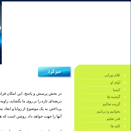
کلام نورانی
آوای او
کیمیا
ن عزیز، که یافتن پاسخ‌‌شان، مي‌تواند
گنجینه ها
ر بینش‌مان گردد را به بحث جمعی بگذاریم.
گزیده تعالیم
تار و اعمال انسان انعكاس خواهد يافت و
بخوانیم و دریابیم
مل‌تر گردد، عمل‌ نیز کامل‌تر خواهد شد.
قدر تعلیم
کلید ها