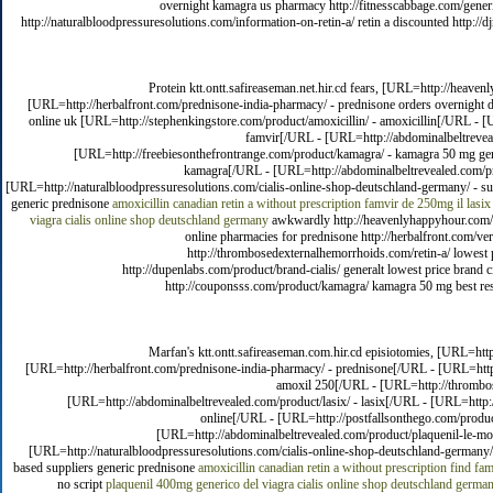
overnight kamagra us pharmacy http://fitnesscabbage.com/generic
http://naturalbloodpressuresolutions.com/information-on-retin-a/ retin a discounted http://
Protein ktt.ontt.safireaseman.net.hir.cd fears, [URL=http://heave
[URL=http://herbalfront.com/prednisone-india-pharmacy/ - prednisone orders overnight d
online uk [URL=http://stephenkingstore.com/product/amoxicillin/ - amoxicillin[/URL - [
famvir[/URL - [URL=http://abdominalbeltreveale
[URL=http://freebiesonthefrontrange.com/product/kamagra/ - kamagra 50 mg ge
kamagra[/URL - [URL=http://abdominalbeltrevealed.com/pro
[URL=http://naturalbloodpressuresolutions.com/cialis-online-shop-deutschland-germany/ - sub
generic prednisone
amoxicillin
canadian retin a without prescription
famvir de 250mg
il lasix
viagra
cialis online shop deutschland germany
awkwardly http://heavenlyhappyhour.com/flex
online pharmacies for prednisone http://herbalfront.com/ve
http://thrombosedexternalhemorrhoids.com/retin-a/ lowest p
http://dupenlabs.com/product/brand-cialis/ generalt lowest price brand
http://couponsss.com/product/kamagra/ kamagra 50 mg best resu
Marfan's ktt.ontt.safireaseman.com.hir.cd episiotomies, [URL=htt
[URL=http://herbalfront.com/prednisone-india-pharmacy/ - prednisone[/URL - [URL=http:
amoxil 250[/URL - [URL=http://thrombose
[URL=http://abdominalbeltrevealed.com/product/lasix/ - lasix[/URL - [URL=http:/
online[/URL - [URL=http://postfallsonthego.com/produc
[URL=http://abdominalbeltrevealed.com/product/plaquenil-le-mo
[URL=http://naturalbloodpressuresolutions.com/cialis-online-shop-deutschland-germany/ 
based suppliers generic prednisone
amoxicillin
canadian retin a without prescription
find fam
no script
plaquenil 400mg
generico del viagra
cialis online shop deutschland germa