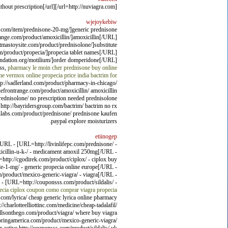
[url=http://nuviagra.com/]order viagra without prescription[/url]
wjejoykebiw
y.com/item/prednisone-20-mg/]generic prednisone
ange.com/product/amoxicillin/]amoxicillin[/URL]
mastoysite.com/product/prednisolone/]substitute
product/propecia/]propecia tablet names[/URL]
oundation.org/motilium/]order domperidone[/URL]
ss,
pharmacy le moin cher
prednisone
buy online
me vermox online
propecia price india
bactrim for
tp://sadlerland.com/product/pharmacy-in-chicago/
efrontrange.com/product/amoxicillin/ amoxicillin
prednisolone/ no prescription needed prednisolone
http://bayridersgroup.com/bactrim/ bactrim no rx
penlabs.com/product/prednisone/ prednisone kaufen
paypal explore moisturizers.
etiinogep
/URL - [URL=http://livinlifepc.com/prednisone/ -
icillin-u-k-/ - medicament amoxil 250mg[/URL -
http://cgodirek.com/product/ciplox/ - ciplox buy
le-1-mg/ - generic propecia online europe[/URL -
/product/mexico-generic-viagra/ - viagra[/URL -
 - [URL=http://couponsss.com/product/sildalis/ -
ecia
ciplox coupon
como conprar viagra
propecia
.com/lyrica/ cheap generic lyrica online pharmacy
/charlotteelliottinc.com/medicine/cheap-tadalafil/
fallsonthego.com/product/viagra/ where buy viagra
looringamerica.com/product/mexico-generic-viagra/