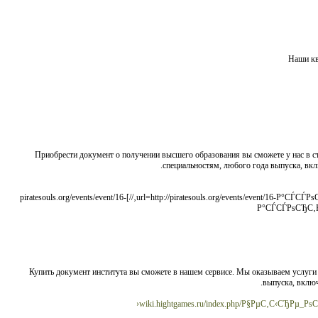
Наши ква
Приобрести документ о получении высшего образования вы сможете у нас в
специальностям, любого года выпуска, вкл
[url=http://piratesouls.org/events/event/16-Р°СЃСЃРѕСЂС‚РёРјРµРЅС‚-Рё-РІР°СЂРёР°РЅС‚С‹-РґРѕСЃС‚Р°РІРєРё-РІ-РјР°РіР°Р·РёРЅРµ-РїСЂРёРѕР±СЂРµС‚Р°РµРј-Р°С‚С‚РµСЃС‚Р°С‚//]piratesouls.org/events/event/16-
Р°СЃСЃРѕСЂС‚Рё
Купить документ института вы сможете в нашем сервисе. Мы оказываем услуги
выпуска, включ
wiki.hightgames.ru/index.php/Р§РµС‚С‹СЂРµ