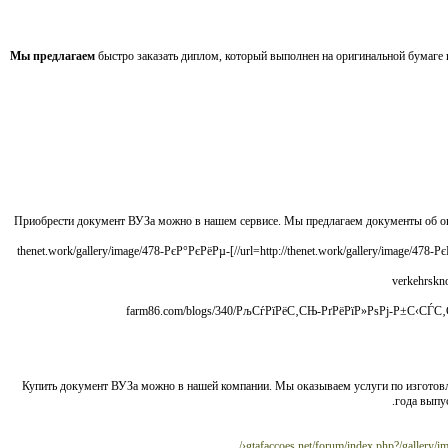
Мы предлагаем
быстро заказать диплом, который выполнен на оригинальной бумаге
Приобрести документ ВУЗа можно в нашем сервисе. Мы предлагаем документы об 
[url=http://thenet.work/gallery/image/478-РєР°РєРёРµ-РёРЅС‚РµСЂРЅРµС‚-РјР°РіР°Р·РёРЅС‹-СЃ-РґРѕРєСѓРјРµРЅС‚Р°РјРё-РЅР°-С‚РµРєСѓС‰РёР№-РґРµРЅСЊ-РµСЃС‚СЊ//]thenet.work/gallery/image/478-РєР°РєРёРµ-
Купить документ ВУЗа можно в нашей компании. Мы оказываем услуги по изготов
года выпу
gtafaccoes.net/forum/index.php?/gal