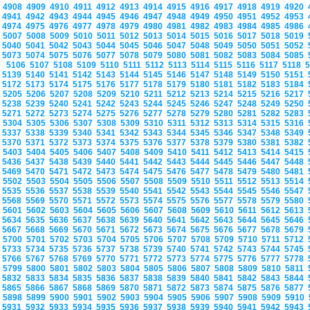
4908
4909
4910
4911
4912
4913
4914
4915
4916
4917
4918
4919
4920
4941
4942
4943
4944
4945
4946
4947
4948
4949
4950
4951
4952
4953
4974
4975
4976
4977
4978
4979
4980
4981
4982
4983
4984
4985
4986
5007
5008
5009
5010
5011
5012
5013
5014
5015
5016
5017
5018
5019
5040
5041
5042
5043
5044
5045
5046
5047
5048
5049
5050
5051
5052
5073
5074
5075
5076
5077
5078
5079
5080
5081
5082
5083
5084
5085
5106
5107
5108
5109
5110
5111
5112
5113
5114
5115
5116
5117
5118
5139
5140
5141
5142
5143
5144
5145
5146
5147
5148
5149
5150
5151
5172
5173
5174
5175
5176
5177
5178
5179
5180
5181
5182
5183
5184
5205
5206
5207
5208
5209
5210
5211
5212
5213
5214
5215
5216
5217
5238
5239
5240
5241
5242
5243
5244
5245
5246
5247
5248
5249
5250
5271
5272
5273
5274
5275
5276
5277
5278
5279
5280
5281
5282
5283
5304
5305
5306
5307
5308
5309
5310
5311
5312
5313
5314
5315
5316
5337
5338
5339
5340
5341
5342
5343
5344
5345
5346
5347
5348
5349
5370
5371
5372
5373
5374
5375
5376
5377
5378
5379
5380
5381
5382
5403
5404
5405
5406
5407
5408
5409
5410
5411
5412
5413
5414
5415
5436
5437
5438
5439
5440
5441
5442
5443
5444
5445
5446
5447
5448
5469
5470
5471
5472
5473
5474
5475
5476
5477
5478
5479
5480
5481
5502
5503
5504
5505
5506
5507
5508
5509
5510
5511
5512
5513
5514
5535
5536
5537
5538
5539
5540
5541
5542
5543
5544
5545
5546
5547
5568
5569
5570
5571
5572
5573
5574
5575
5576
5577
5578
5579
5580
5601
5602
5603
5604
5605
5606
5607
5608
5609
5610
5611
5612
5613
5634
5635
5636
5637
5638
5639
5640
5641
5642
5643
5644
5645
5646
5667
5668
5669
5670
5671
5672
5673
5674
5675
5676
5677
5678
5679
5700
5701
5702
5703
5704
5705
5706
5707
5708
5709
5710
5711
5712
5733
5734
5735
5736
5737
5738
5739
5740
5741
5742
5743
5744
5745
5766
5767
5768
5769
5770
5771
5772
5773
5774
5775
5776
5777
5778
5799
5800
5801
5802
5803
5804
5805
5806
5807
5808
5809
5810
5811
5832
5833
5834
5835
5836
5837
5838
5839
5840
5841
5842
5843
5844
5865
5866
5867
5868
5869
5870
5871
5872
5873
5874
5875
5876
5877
5898
5899
5900
5901
5902
5903
5904
5905
5906
5907
5908
5909
5910
5931
5932
5933
5934
5935
5936
5937
5938
5939
5940
5941
5942
5943