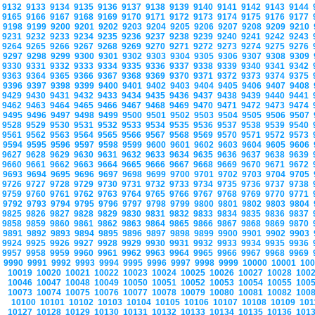
9132
9133
9134
9135
9136
9137
9138
9139
9140
9141
9142
9143
9144
9165
9166
9167
9168
9169
9170
9171
9172
9173
9174
9175
9176
9177
9198
9199
9200
9201
9202
9203
9204
9205
9206
9207
9208
9209
9210
9231
9232
9233
9234
9235
9236
9237
9238
9239
9240
9241
9242
9243
9264
9265
9266
9267
9268
9269
9270
9271
9272
9273
9274
9275
9276
9297
9298
9299
9300
9301
9302
9303
9304
9305
9306
9307
9308
9309
9330
9331
9332
9333
9334
9335
9336
9337
9338
9339
9340
9341
9342
9363
9364
9365
9366
9367
9368
9369
9370
9371
9372
9373
9374
9375
9396
9397
9398
9399
9400
9401
9402
9403
9404
9405
9406
9407
9408
9429
9430
9431
9432
9433
9434
9435
9436
9437
9438
9439
9440
9441
9462
9463
9464
9465
9466
9467
9468
9469
9470
9471
9472
9473
9474
9495
9496
9497
9498
9499
9500
9501
9502
9503
9504
9505
9506
9507
9528
9529
9530
9531
9532
9533
9534
9535
9536
9537
9538
9539
9540
9561
9562
9563
9564
9565
9566
9567
9568
9569
9570
9571
9572
9573
9594
9595
9596
9597
9598
9599
9600
9601
9602
9603
9604
9605
9606
9627
9628
9629
9630
9631
9632
9633
9634
9635
9636
9637
9638
9639
9660
9661
9662
9663
9664
9665
9666
9667
9668
9669
9670
9671
9672
9693
9694
9695
9696
9697
9698
9699
9700
9701
9702
9703
9704
9705
9726
9727
9728
9729
9730
9731
9732
9733
9734
9735
9736
9737
9738
9759
9760
9761
9762
9763
9764
9765
9766
9767
9768
9769
9770
9771
9792
9793
9794
9795
9796
9797
9798
9799
9800
9801
9802
9803
9804
9825
9826
9827
9828
9829
9830
9831
9832
9833
9834
9835
9836
9837
9858
9859
9860
9861
9862
9863
9864
9865
9866
9867
9868
9869
9870
9891
9892
9893
9894
9895
9896
9897
9898
9899
9900
9901
9902
9903
9924
9925
9926
9927
9928
9929
9930
9931
9932
9933
9934
9935
9936
9957
9958
9959
9960
9961
9962
9963
9964
9965
9966
9967
9968
9969
9990
9991
9992
9993
9994
9995
9996
9997
9998
9999
10000
10001
10
10019
10020
10021
10022
10023
10024
10025
10026
10027
10028
100
10046
10047
10048
10049
10050
10051
10052
10053
10054
10055
100
10073
10074
10075
10076
10077
10078
10079
10080
10081
10082
100
10100
10101
10102
10103
10104
10105
10106
10107
10108
10109
10
10127
10128
10129
10130
10131
10132
10133
10134
10135
10136
101