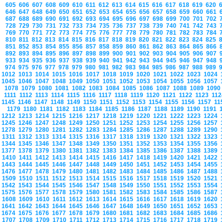
605
606
607
608
609
610
611
612
613
614
615
616
617
618
619
620
646
647
648
649
650
651
652
653
654
655
656
657
658
659
660
661
687
688
689
690
691
692
693
694
695
696
697
698
699
700
701
702
728
729
730
731
732
733
734
735
736
737
738
739
740
741
742
743
769
770
771
772
773
774
775
776
777
778
779
780
781
782
783
784
810
811
812
813
814
815
816
817
818
819
820
821
822
823
824
825
851
852
853
854
855
856
857
858
859
860
861
862
863
864
865
866
892
893
894
895
896
897
898
899
900
901
902
903
904
905
906
907
933
934
935
936
937
938
939
940
941
942
943
944
945
946
947
948
974
975
976
977
978
979
980
981
982
983
984
985
986
987
988
989
1012
1013
1014
1015
1016
1017
1018
1019
1020
1021
1022
1023
1024
1045
1046
1047
1048
1049
1050
1051
1052
1053
1054
1055
1056
1057
1078
1079
1080
1081
1082
1083
1084
1085
1086
1087
1088
1089
109
1111
1112
1113
1114
1115
1116
1117
1118
1119
1120
1121
1122
1123
11
1145
1146
1147
1148
1149
1150
1151
1152
1153
1154
1155
1156
1157
1
1179
1180
1181
1182
1183
1184
1185
1186
1187
1188
1189
1190
1191
1212
1213
1214
1215
1216
1217
1218
1219
1220
1221
1222
1223
1224
1245
1246
1247
1248
1249
1250
1251
1252
1253
1254
1255
1256
1257
1278
1279
1280
1281
1282
1283
1284
1285
1286
1287
1288
1289
1290
1311
1312
1313
1314
1315
1316
1317
1318
1319
1320
1321
1322
1323
1344
1345
1346
1347
1348
1349
1350
1351
1352
1353
1354
1355
1356
1377
1378
1379
1380
1381
1382
1383
1384
1385
1386
1387
1388
1389
1410
1411
1412
1413
1414
1415
1416
1417
1418
1419
1420
1421
1422
1443
1444
1445
1446
1447
1448
1449
1450
1451
1452
1453
1454
1455
1476
1477
1478
1479
1480
1481
1482
1483
1484
1485
1486
1487
1488
1509
1510
1511
1512
1513
1514
1515
1516
1517
1518
1519
1520
1521
1542
1543
1544
1545
1546
1547
1548
1549
1550
1551
1552
1553
1554
1575
1576
1577
1578
1579
1580
1581
1582
1583
1584
1585
1586
1587
1608
1609
1610
1611
1612
1613
1614
1615
1616
1617
1618
1619
1620
1641
1642
1643
1644
1645
1646
1647
1648
1649
1650
1651
1652
1653
1674
1675
1676
1677
1678
1679
1680
1681
1682
1683
1684
1685
1686
1707
1708
1709
1710
1711
1712
1713
1714
1715
1716
1717
1718
1719