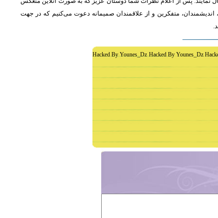
ل نمایند. پس از اعلام نظرات شما دوستان عزیز که به صورت آنلاین منعکس
اندیشمندان، متفکرین و از علاقمندان صمیمانه دعوت می‌کنیم که در جهت
د
Hacked By Younes_Dz Hacked By Younes_Dz Hack