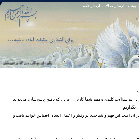
پیوند ها
ارسال مقالات
ارسال نامه
|
|
|
تا [مبادا] كسى بگويد: افسوس بر آنچه در كار خدا كوتاهى كردم! و حقّا كه من از ريشخند كنندگان بودم. سوره زمر 56
بگو: اى بندگان من كه بر خويشتن زياده‏ رو
ت
یم سؤالات کلیدی و مهم شما كاربران عزیز، که یافتن پاسخ‌‌شان، مي‌تواند
ی بگذاریم
تر آن است.این فهم و شناخت، در رفتار و اعمال انسان انعكاس خواهد يافت و