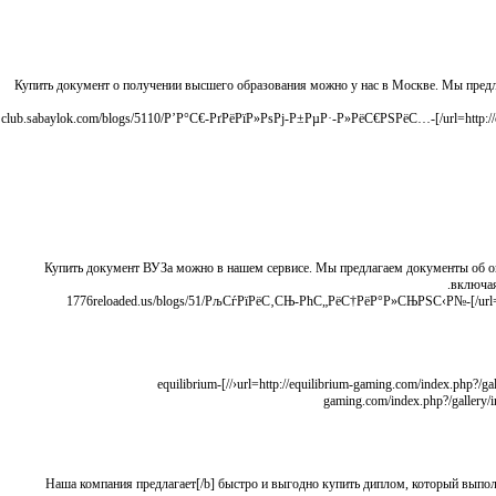
Купить документ о получении высшего образования можно у нас в Москве. Мы пред
[url=http://club.sabaylok.com/blogs/5110/Р’Р°С€-РґРёРїР»РѕРј-Р±РµР·-Р»РёС€РЅРёС…-Р·Р°Р±РѕС‚-Р±С‹СЃС‚СЂРѕ-Рё-Р±РµР·РѕРїР°СЃРЅРѕ/]club.sabaylok.com/blogs/5110/Р’Р°С€-РґРёРїР»РѕРј-Р±РµР·-Р»РёС€РЅРёС…-
Купить документ ВУЗа можно в нашем сервисе. Мы предлагаем документы об 
включая
[url=http://1776reloaded.us/blogs/51/РљСѓРїРёС‚СЊ-РћС„РёС†РёР°Р»СЊРЅС‹Р№-Р”РёРїР»РѕРј-Р‘С‹СЃС‚СЂРѕ-Рё-Р›РµРіР°Р»СЊРЅРѕ/]1776reloaded.us/blogs/51/РљСѓРїРёС‚СЊ-РћС„РёС†РёР°Р»СЊРЅС‹Р№-
[url=http://equilibrium-gaming.com/index.php?/gallery/image/9-4-РєР»СЋС‡РµРІС‹С…-РіСЂСѓРїРїС‹-РѕРЅР»Р°Р№РЅ-РјР°РіР°Р·РёРЅРѕРІ-РїСЂРѕРґР°СЋС‰РёС…-РґРёРїР»РѕРјС‹//]equilibrium-
gaming.com/index.php?/gall
[b]Наша компания предлагает[/b] быстро и выгодно купить диплом, который в