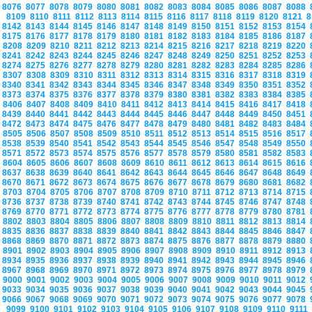
8076
8077
8078
8079
8080
8081
8082
8083
8084
8085
8086
8087
8088
8109
8110
8111
8112
8113
8114
8115
8116
8117
8118
8119
8120
8121
8
8142
8143
8144
8145
8146
8147
8148
8149
8150
8151
8152
8153
8154
8175
8176
8177
8178
8179
8180
8181
8182
8183
8184
8185
8186
8187
8208
8209
8210
8211
8212
8213
8214
8215
8216
8217
8218
8219
8220
8241
8242
8243
8244
8245
8246
8247
8248
8249
8250
8251
8252
8253
8274
8275
8276
8277
8278
8279
8280
8281
8282
8283
8284
8285
8286
8307
8308
8309
8310
8311
8312
8313
8314
8315
8316
8317
8318
8319
8340
8341
8342
8343
8344
8345
8346
8347
8348
8349
8350
8351
8352
8373
8374
8375
8376
8377
8378
8379
8380
8381
8382
8383
8384
8385
8406
8407
8408
8409
8410
8411
8412
8413
8414
8415
8416
8417
8418
8439
8440
8441
8442
8443
8444
8445
8446
8447
8448
8449
8450
8451
8472
8473
8474
8475
8476
8477
8478
8479
8480
8481
8482
8483
8484
8505
8506
8507
8508
8509
8510
8511
8512
8513
8514
8515
8516
8517
8538
8539
8540
8541
8542
8543
8544
8545
8546
8547
8548
8549
8550
8571
8572
8573
8574
8575
8576
8577
8578
8579
8580
8581
8582
8583
8604
8605
8606
8607
8608
8609
8610
8611
8612
8613
8614
8615
8616
8637
8638
8639
8640
8641
8642
8643
8644
8645
8646
8647
8648
8649
8670
8671
8672
8673
8674
8675
8676
8677
8678
8679
8680
8681
8682
8703
8704
8705
8706
8707
8708
8709
8710
8711
8712
8713
8714
8715
8736
8737
8738
8739
8740
8741
8742
8743
8744
8745
8746
8747
8748
8769
8770
8771
8772
8773
8774
8775
8776
8777
8778
8779
8780
8781
8802
8803
8804
8805
8806
8807
8808
8809
8810
8811
8812
8813
8814
8835
8836
8837
8838
8839
8840
8841
8842
8843
8844
8845
8846
8847
8868
8869
8870
8871
8872
8873
8874
8875
8876
8877
8878
8879
8880
8901
8902
8903
8904
8905
8906
8907
8908
8909
8910
8911
8912
8913
8934
8935
8936
8937
8938
8939
8940
8941
8942
8943
8944
8945
8946
8967
8968
8969
8970
8971
8972
8973
8974
8975
8976
8977
8978
8979
9000
9001
9002
9003
9004
9005
9006
9007
9008
9009
9010
9011
9012
9033
9034
9035
9036
9037
9038
9039
9040
9041
9042
9043
9044
9045
9066
9067
9068
9069
9070
9071
9072
9073
9074
9075
9076
9077
9078
9099
9100
9101
9102
9103
9104
9105
9106
9107
9108
9109
9110
9111