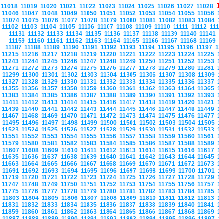
11018
11019
11020
11021
11022
11023
11024
11025
11026
11027
11028
11046
11047
11048
11049
11050
11051
11052
11053
11054
11055
11056
11074
11075
11076
11077
11078
11079
11080
11081
11082
11083
11084
11102
11103
11104
11105
11106
11107
11108
11109
11110
11111
11112
11
11131
11132
11133
11134
11135
11136
11137
11138
11139
11140
11141
11159
11160
11161
11162
11163
11164
11165
11166
11167
11168
11169
11187
11188
11189
11190
11191
11192
11193
11194
11195
11196
11197
1
11215
11216
11217
11218
11219
11220
11221
11222
11223
11224
11225
11243
11244
11245
11246
11247
11248
11249
11250
11251
11252
11253
11271
11272
11273
11274
11275
11276
11277
11278
11279
11280
11281
11299
11300
11301
11302
11303
11304
11305
11306
11307
11308
11309
11327
11328
11329
11330
11331
11332
11333
11334
11335
11336
11337
11355
11356
11357
11358
11359
11360
11361
11362
11363
11364
11365
11383
11384
11385
11386
11387
11388
11389
11390
11391
11392
11393
11411
11412
11413
11414
11415
11416
11417
11418
11419
11420
11421
11439
11440
11441
11442
11443
11444
11445
11446
11447
11448
11449
11467
11468
11469
11470
11471
11472
11473
11474
11475
11476
11477
11495
11496
11497
11498
11499
11500
11501
11502
11503
11504
11505
11523
11524
11525
11526
11527
11528
11529
11530
11531
11532
11533
11551
11552
11553
11554
11555
11556
11557
11558
11559
11560
11561
11579
11580
11581
11582
11583
11584
11585
11586
11587
11588
11589
11607
11608
11609
11610
11611
11612
11613
11614
11615
11616
11617
11635
11636
11637
11638
11639
11640
11641
11642
11643
11644
11645
11663
11664
11665
11666
11667
11668
11669
11670
11671
11672
11673
11691
11692
11693
11694
11695
11696
11697
11698
11699
11700
11701
11719
11720
11721
11722
11723
11724
11725
11726
11727
11728
11729
11747
11748
11749
11750
11751
11752
11753
11754
11755
11756
11757
11775
11776
11777
11778
11779
11780
11781
11782
11783
11784
11785
11803
11804
11805
11806
11807
11808
11809
11810
11811
11812
11813
11831
11832
11833
11834
11835
11836
11837
11838
11839
11840
11841
11859
11860
11861
11862
11863
11864
11865
11866
11867
11868
11869
11887
11888
11889
11890
11891
11892
11893
11894
11895
11896
11897