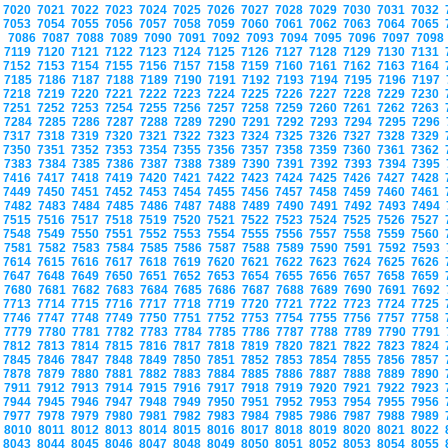
7020
7021
7022
7023
7024
7025
7026
7027
7028
7029
7030
7031
7032
7053
7054
7055
7056
7057
7058
7059
7060
7061
7062
7063
7064
7065
7086
7087
7088
7089
7090
7091
7092
7093
7094
7095
7096
7097
709
7119
7120
7121
7122
7123
7124
7125
7126
7127
7128
7129
7130
7131
7152
7153
7154
7155
7156
7157
7158
7159
7160
7161
7162
7163
7164
7185
7186
7187
7188
7189
7190
7191
7192
7193
7194
7195
7196
7197
7218
7219
7220
7221
7222
7223
7224
7225
7226
7227
7228
7229
7230
7251
7252
7253
7254
7255
7256
7257
7258
7259
7260
7261
7262
7263
7284
7285
7286
7287
7288
7289
7290
7291
7292
7293
7294
7295
7296
7317
7318
7319
7320
7321
7322
7323
7324
7325
7326
7327
7328
7329
7350
7351
7352
7353
7354
7355
7356
7357
7358
7359
7360
7361
7362
7383
7384
7385
7386
7387
7388
7389
7390
7391
7392
7393
7394
7395
7416
7417
7418
7419
7420
7421
7422
7423
7424
7425
7426
7427
7428
7449
7450
7451
7452
7453
7454
7455
7456
7457
7458
7459
7460
7461
7482
7483
7484
7485
7486
7487
7488
7489
7490
7491
7492
7493
7494
7515
7516
7517
7518
7519
7520
7521
7522
7523
7524
7525
7526
7527
7548
7549
7550
7551
7552
7553
7554
7555
7556
7557
7558
7559
7560
7581
7582
7583
7584
7585
7586
7587
7588
7589
7590
7591
7592
7593
7614
7615
7616
7617
7618
7619
7620
7621
7622
7623
7624
7625
7626
7647
7648
7649
7650
7651
7652
7653
7654
7655
7656
7657
7658
7659
7680
7681
7682
7683
7684
7685
7686
7687
7688
7689
7690
7691
7692
7713
7714
7715
7716
7717
7718
7719
7720
7721
7722
7723
7724
7725
7746
7747
7748
7749
7750
7751
7752
7753
7754
7755
7756
7757
7758
7779
7780
7781
7782
7783
7784
7785
7786
7787
7788
7789
7790
7791
7812
7813
7814
7815
7816
7817
7818
7819
7820
7821
7822
7823
7824
7845
7846
7847
7848
7849
7850
7851
7852
7853
7854
7855
7856
7857
7878
7879
7880
7881
7882
7883
7884
7885
7886
7887
7888
7889
7890
7911
7912
7913
7914
7915
7916
7917
7918
7919
7920
7921
7922
7923
7944
7945
7946
7947
7948
7949
7950
7951
7952
7953
7954
7955
7956
7977
7978
7979
7980
7981
7982
7983
7984
7985
7986
7987
7988
7989
8010
8011
8012
8013
8014
8015
8016
8017
8018
8019
8020
8021
8022
8043
8044
8045
8046
8047
8048
8049
8050
8051
8052
8053
8054
8055