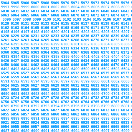
5964
5965
5966
5967
5968
5969
5970
5971
5972
5973
5974
5975
5976
5997
5998
5999
6000
6001
6002
6003
6004
6005
6006
6007
6008
6009
6030
6031
6032
6033
6034
6035
6036
6037
6038
6039
6040
6041
6042
6063
6064
6065
6066
6067
6068
6069
6070
6071
6072
6073
6074
6075
6096
6097
6098
6099
6100
6101
6102
6103
6104
6105
6106
6107
610
6129
6130
6131
6132
6133
6134
6135
6136
6137
6138
6139
6140
6141
6162
6163
6164
6165
6166
6167
6168
6169
6170
6171
6172
6173
6174
6195
6196
6197
6198
6199
6200
6201
6202
6203
6204
6205
6206
6207
6228
6229
6230
6231
6232
6233
6234
6235
6236
6237
6238
6239
6240
6261
6262
6263
6264
6265
6266
6267
6268
6269
6270
6271
6272
6273
6294
6295
6296
6297
6298
6299
6300
6301
6302
6303
6304
6305
6306
6327
6328
6329
6330
6331
6332
6333
6334
6335
6336
6337
6338
6339
6360
6361
6362
6363
6364
6365
6366
6367
6368
6369
6370
6371
6372
6393
6394
6395
6396
6397
6398
6399
6400
6401
6402
6403
6404
6405
6426
6427
6428
6429
6430
6431
6432
6433
6434
6435
6436
6437
6438
6459
6460
6461
6462
6463
6464
6465
6466
6467
6468
6469
6470
6471
6492
6493
6494
6495
6496
6497
6498
6499
6500
6501
6502
6503
6504
6525
6526
6527
6528
6529
6530
6531
6532
6533
6534
6535
6536
6537
6558
6559
6560
6561
6562
6563
6564
6565
6566
6567
6568
6569
6570
6591
6592
6593
6594
6595
6596
6597
6598
6599
6600
6601
6602
6603
6624
6625
6626
6627
6628
6629
6630
6631
6632
6633
6634
6635
6636
6657
6658
6659
6660
6661
6662
6663
6664
6665
6666
6667
6668
6669
6690
6691
6692
6693
6694
6695
6696
6697
6698
6699
6700
6701
6702
6723
6724
6725
6726
6727
6728
6729
6730
6731
6732
6733
6734
6735
6756
6757
6758
6759
6760
6761
6762
6763
6764
6765
6766
6767
6768
6789
6790
6791
6792
6793
6794
6795
6796
6797
6798
6799
6800
6801
6822
6823
6824
6825
6826
6827
6828
6829
6830
6831
6832
6833
6834
6855
6856
6857
6858
6859
6860
6861
6862
6863
6864
6865
6866
6867
6888
6889
6890
6891
6892
6893
6894
6895
6896
6897
6898
6899
6900
6921
6922
6923
6924
6925
6926
6927
6928
6929
6930
6931
6932
6933
6954
6955
6956
6957
6958
6959
6960
6961
6962
6963
6964
6965
6966
6987
6988
6989
6990
6991
6992
6993
6994
6995
6996
6997
6998
6999