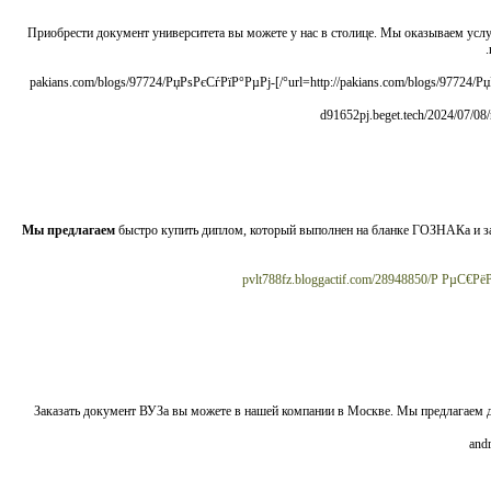
Приобрести документ университета вы можете у нас в столице. Мы оказываем усл
[url=http://pakians.com/blogs/97724/РџРѕРєСѓРїР°РµРј-РґРёРїР»РѕРј-РІ-РЅР°РґРµР¶РЅРѕРј-РёРЅС‚РµСЂРЅРµС‚-РјР°РіР°Р·РёРЅРµ-РЎРѕРІРµС‚С‹-СЌРєСЃРїРµСЂС‚Р°/]pakians.com/blogs/97724/РџРѕРєСѓРїР°РµРј-
Мы предлагаем
быстро купить диплом, который выполнен на бланке ГОЗНАКа и з
pvlt788fz.bloggactif.com/28948850/Р Р
Заказать документ ВУЗа вы можете в нашей компании в Москве. Мы предлагаем 