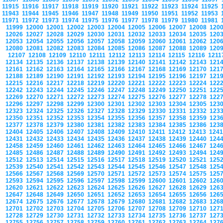
11915
11916
11917
11918
11919
11920
11921
11922
11923
11924
11925
11943
11944
11945
11946
11947
11948
11949
11950
11951
11952
11953
11971
11972
11973
11974
11975
11976
11977
11978
11979
11980
11981
11999
12000
12001
12002
12003
12004
12005
12006
12007
12008
120
12026
12027
12028
12029
12030
12031
12032
12033
12034
12035
120
12053
12054
12055
12056
12057
12058
12059
12060
12061
12062
120
12080
12081
12082
12083
12084
12085
12086
12087
12088
12089
120
12107
12108
12109
12110
12111
12112
12113
12114
12115
12116
121
12134
12135
12136
12137
12138
12139
12140
12141
12142
12143
121
12161
12162
12163
12164
12165
12166
12167
12168
12169
12170
121
12188
12189
12190
12191
12192
12193
12194
12195
12196
12197
121
12215
12216
12217
12218
12219
12220
12221
12222
12223
12224
122
12242
12243
12244
12245
12246
12247
12248
12249
12250
12251
122
12269
12270
12271
12272
12273
12274
12275
12276
12277
12278
122
12296
12297
12298
12299
12300
12301
12302
12303
12304
12305
123
12323
12324
12325
12326
12327
12328
12329
12330
12331
12332
123
12350
12351
12352
12353
12354
12355
12356
12357
12358
12359
123
12377
12378
12379
12380
12381
12382
12383
12384
12385
12386
123
12404
12405
12406
12407
12408
12409
12410
12411
12412
12413
124
12431
12432
12433
12434
12435
12436
12437
12438
12439
12440
124
12458
12459
12460
12461
12462
12463
12464
12465
12466
12467
124
12485
12486
12487
12488
12489
12490
12491
12492
12493
12494
124
12512
12513
12514
12515
12516
12517
12518
12519
12520
12521
125
12539
12540
12541
12542
12543
12544
12545
12546
12547
12548
125
12566
12567
12568
12569
12570
12571
12572
12573
12574
12575
125
12593
12594
12595
12596
12597
12598
12599
12600
12601
12602
126
12620
12621
12622
12623
12624
12625
12626
12627
12628
12629
126
12647
12648
12649
12650
12651
12652
12653
12654
12655
12656
126
12674
12675
12676
12677
12678
12679
12680
12681
12682
12683
126
12701
12702
12703
12704
12705
12706
12707
12708
12709
12710
127
12728
12729
12730
12731
12732
12733
12734
12735
12736
12737
127
12755
12756
12757
12758
12759
12760
12761
12762
12763
12764
127