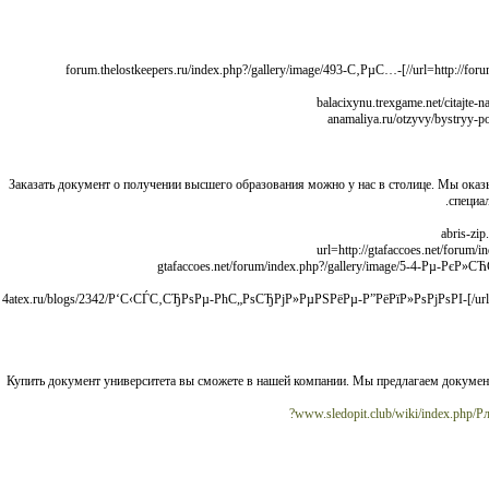
[url=http://forum.thelostkeepers.ru/index.php?/gallery/image/493-С‚РµС…-РїРѕРґРґРµСЂР¶РєР°-Рё-faq-РїРѕРєСѓРїР°РµРј-РґРёРїР»РѕРј-РІ-СЃРµС‚Рё//]forum.thelostkeepers.ru/index.php?/gallery/image/493-С‚РµС…-
Заказать документ о получении высшего образования можно у нас в столице. Мы ок
специа
[url=http://gtafaccoes.net/
[url=http://4atex.ru/blogs/2342/Р‘С‹СЃС‚СЂРѕРµ-РћС„РѕСЂРјР»РµРЅРёРµ-Р”РёРїР»РѕРјРѕРІ-РќР°РґРµР¶РЅРѕ-Рё-Р›РµРіР°Р»СЊРЅРѕ/]4atex.ru/blogs/2342/Р‘С‹СЃС‚СЂРѕРµ-РћС„РѕСЂРјР»РµРЅРёРµ-Р”РёРїР»РѕРјРѕРІ-
Купить документ университета вы сможете в нашей компании. Мы предлагаем докуме
www.sledopit.club/wiki/index.