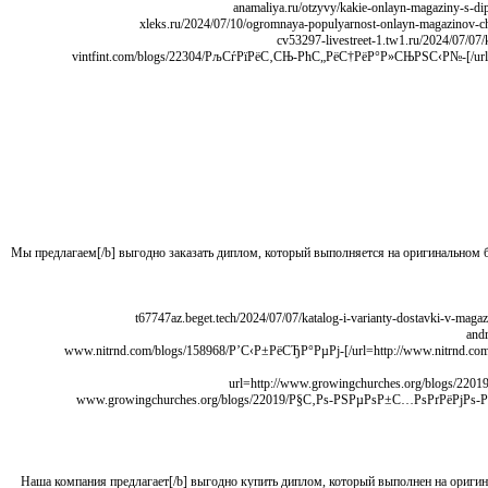
[url=http://vintfint.com/blogs/22304/РљСѓРїРёС‚СЊ-РћС„РёС†РёР°Р»СЊРЅС‹Р№-Р”РёРїР»РѕРј-Р‘С‹СЃС‚СЂРѕ-Рё-Р›РµРіР°Р»СЊРЅРѕ/]vintfint.com/blogs/22304/РљСѓРїРёС‚СЊ-РћС„РёС†РёР°Р»СЊРЅС‹Р№-
[b]Мы предлагаем[/b] выгодно заказать диплом, который выполняется на оригинально
[url=http://www.nitrnd.com/blogs/158968/Р’С‹Р±РёСЂР°РµРј-РїСЂРѕРІРµСЂРµРЅРЅС‹Р№-РјР°РіР°Р·РёРЅ-РґР»СЏ-РїРѕРєСѓРїРєРё-РґРѕРєСѓРјРµРЅС‚РѕРІ/]www.nitrnd.com/blogs/158968/Р’С‹Р±РёСЂР°РµРј-
[url=http://www.growingchurches.org/blog
[b]Наша компания предлагает[/b] выгодно купить диплом, который выполнен на ори