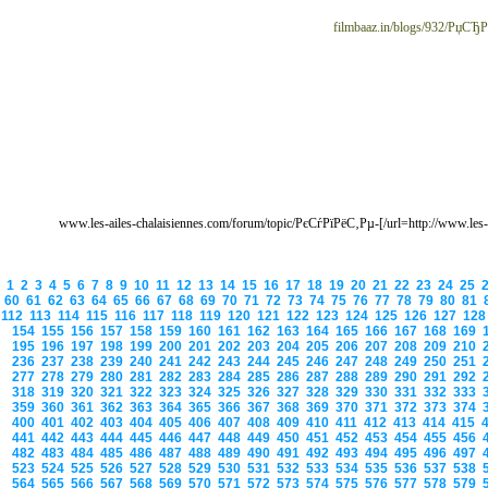
filmbaaz.in/blogs/932/Р
[url=http://www.les-ailes-chalaisiennes.com/forum/topic/РєСѓРїРёС‚Рµ-РґРёРїР»РѕРј-Рё-СѓР»СѓС‡С€РёС‚Рµ-СЃРІРѕРµ-Р±СѓРґСѓС‰РµРµ/#postid-19485/]www.les-ailes-chalaisiennes.com/forum/topic/РєСѓРїРёС‚Рµ-
1
2
3
4
5
6
7
8
9
10
11
12
13
14
15
16
17
18
19
20
21
22
23
24
25
60
61
62
63
64
65
66
67
68
69
70
71
72
73
74
75
76
77
78
79
80
81
112
113
114
115
116
117
118
119
120
121
122
123
124
125
126
127
12
154
155
156
157
158
159
160
161
162
163
164
165
166
167
168
169
195
196
197
198
199
200
201
202
203
204
205
206
207
208
209
210
236
237
238
239
240
241
242
243
244
245
246
247
248
249
250
251
277
278
279
280
281
282
283
284
285
286
287
288
289
290
291
292
318
319
320
321
322
323
324
325
326
327
328
329
330
331
332
333
359
360
361
362
363
364
365
366
367
368
369
370
371
372
373
374
400
401
402
403
404
405
406
407
408
409
410
411
412
413
414
415
441
442
443
444
445
446
447
448
449
450
451
452
453
454
455
456
482
483
484
485
486
487
488
489
490
491
492
493
494
495
496
497
523
524
525
526
527
528
529
530
531
532
533
534
535
536
537
538
564
565
566
567
568
569
570
571
572
573
574
575
576
577
578
579