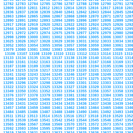
12782
12783
12784
12785
12786
12787
12788
12789
12790
12791
127
12809
12810
12811
12812
12813
12814
12815
12816
12817
12818
128
12836
12837
12838
12839
12840
12841
12842
12843
12844
12845
128
12863
12864
12865
12866
12867
12868
12869
12870
12871
12872
128
12890
12891
12892
12893
12894
12895
12896
12897
12898
12899
129
12917
12918
12919
12920
12921
12922
12923
12924
12925
12926
129
12944
12945
12946
12947
12948
12949
12950
12951
12952
12953
129
12971
12972
12973
12974
12975
12976
12977
12978
12979
12980
129
12998
12999
13000
13001
13002
13003
13004
13005
13006
13007
130
13025
13026
13027
13028
13029
13030
13031
13032
13033
13034
130
13052
13053
13054
13055
13056
13057
13058
13059
13060
13061
130
13079
13080
13081
13082
13083
13084
13085
13086
13087
13088
130
13106
13107
13108
13109
13110
13111
13112
13113
13114
13115
131
13133
13134
13135
13136
13137
13138
13139
13140
13141
13142
131
13160
13161
13162
13163
13164
13165
13166
13167
13168
13169
131
13187
13188
13189
13190
13191
13192
13193
13194
13195
13196
131
13214
13215
13216
13217
13218
13219
13220
13221
13222
13223
132
13241
13242
13243
13244
13245
13246
13247
13248
13249
13250
132
13268
13269
13270
13271
13272
13273
13274
13275
13276
13277
132
13295
13296
13297
13298
13299
13300
13301
13302
13303
13304
133
13322
13323
13324
13325
13326
13327
13328
13329
13330
13331
133
13349
13350
13351
13352
13353
13354
13355
13356
13357
13358
133
13376
13377
13378
13379
13380
13381
13382
13383
13384
13385
133
13403
13404
13405
13406
13407
13408
13409
13410
13411
13412
134
13430
13431
13432
13433
13434
13435
13436
13437
13438
13439
134
13457
13458
13459
13460
13461
13462
13463
13464
13465
13466
134
13484
13485
13486
13487
13488
13489
13490
13491
13492
13493
134
13511
13512
13513
13514
13515
13516
13517
13518
13519
13520
135
13538
13539
13540
13541
13542
13543
13544
13545
13546
13547
135
13565
13566
13567
13568
13569
13570
13571
13572
13573
13574
135
13592
13593
13594
13595
13596
13597
13598
13599
13600
13601
136
13619
13620
13621
13622
13623
13624
13625
13626
13627
13628
136