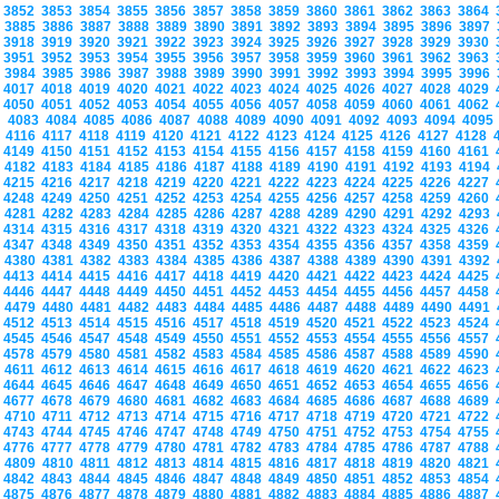
3852
3853
3854
3855
3856
3857
3858
3859
3860
3861
3862
3863
3864
3885
3886
3887
3888
3889
3890
3891
3892
3893
3894
3895
3896
3897
3918
3919
3920
3921
3922
3923
3924
3925
3926
3927
3928
3929
3930
3951
3952
3953
3954
3955
3956
3957
3958
3959
3960
3961
3962
3963
3984
3985
3986
3987
3988
3989
3990
3991
3992
3993
3994
3995
3996
4017
4018
4019
4020
4021
4022
4023
4024
4025
4026
4027
4028
4029
4050
4051
4052
4053
4054
4055
4056
4057
4058
4059
4060
4061
4062
4083
4084
4085
4086
4087
4088
4089
4090
4091
4092
4093
4094
409
4116
4117
4118
4119
4120
4121
4122
4123
4124
4125
4126
4127
4128
4149
4150
4151
4152
4153
4154
4155
4156
4157
4158
4159
4160
4161
4182
4183
4184
4185
4186
4187
4188
4189
4190
4191
4192
4193
4194
4215
4216
4217
4218
4219
4220
4221
4222
4223
4224
4225
4226
4227
4248
4249
4250
4251
4252
4253
4254
4255
4256
4257
4258
4259
4260
4281
4282
4283
4284
4285
4286
4287
4288
4289
4290
4291
4292
4293
4314
4315
4316
4317
4318
4319
4320
4321
4322
4323
4324
4325
4326
4347
4348
4349
4350
4351
4352
4353
4354
4355
4356
4357
4358
4359
4380
4381
4382
4383
4384
4385
4386
4387
4388
4389
4390
4391
4392
4413
4414
4415
4416
4417
4418
4419
4420
4421
4422
4423
4424
4425
4446
4447
4448
4449
4450
4451
4452
4453
4454
4455
4456
4457
4458
4479
4480
4481
4482
4483
4484
4485
4486
4487
4488
4489
4490
4491
4512
4513
4514
4515
4516
4517
4518
4519
4520
4521
4522
4523
4524
4545
4546
4547
4548
4549
4550
4551
4552
4553
4554
4555
4556
4557
4578
4579
4580
4581
4582
4583
4584
4585
4586
4587
4588
4589
4590
4611
4612
4613
4614
4615
4616
4617
4618
4619
4620
4621
4622
4623
4644
4645
4646
4647
4648
4649
4650
4651
4652
4653
4654
4655
4656
4677
4678
4679
4680
4681
4682
4683
4684
4685
4686
4687
4688
4689
4710
4711
4712
4713
4714
4715
4716
4717
4718
4719
4720
4721
4722
4743
4744
4745
4746
4747
4748
4749
4750
4751
4752
4753
4754
4755
4776
4777
4778
4779
4780
4781
4782
4783
4784
4785
4786
4787
4788
4809
4810
4811
4812
4813
4814
4815
4816
4817
4818
4819
4820
4821
4842
4843
4844
4845
4846
4847
4848
4849
4850
4851
4852
4853
4854
4875
4876
4877
4878
4879
4880
4881
4882
4883
4884
4885
4886
4887