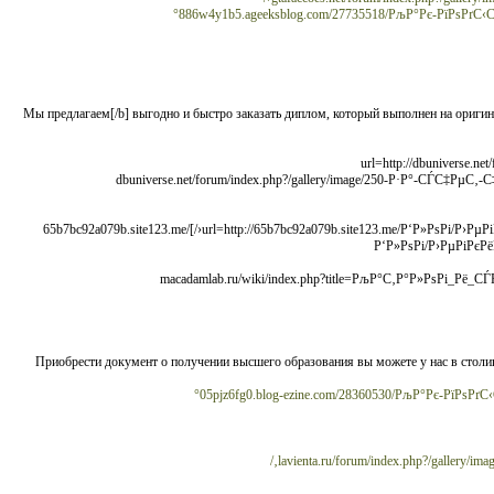
886w4y1b5.ageeksblog.com/27735518/РљР°Рє-РїРѕРґ
[b]Мы предлагаем[/b] выгодно и быстро заказать диплом, который выполнен на ори
[url=http://dbuniverse
[url=http://65b7bc92a079b.site123.me/Р‘Р»РѕРі/Р›РµРіРєРёР№-РїРѕРёСЃРє-РѕРЅР»Р°Р№РЅ-РјР°РіР°Р·РёРЅР°-СЂРµР°Р»РёР·СѓСЋС‰РµРіРѕ-РґРёРїР»РѕРјС‹-Рё-Р°С‚С‚РµСЃС‚Р°С‚С‹/]65b7bc92a079b.site123.me/
Р‘Р»РѕРі/Р›РµРіРєР
РјР°РіР°Р·РёРЅРµ._РџСЂРёРѕР±СЂРµС‚Р°РµРј_Р°С‚С‚РµСЃС‚Р°С‚/]macadamlab.ru/wiki/in
Приобрести документ о получении высшего образования вы можете у нас в сто
05pjz6fg0.blog-ezine.com/28360530/РљР°Рє-РїР
lavienta.ru/forum/index.php?/galle