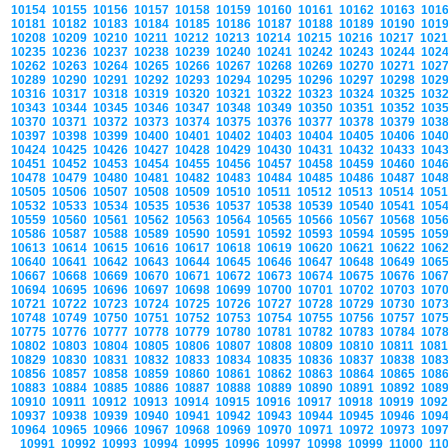
10154
10155
10156
10157
10158
10159
10160
10161
10162
10163
101
10181
10182
10183
10184
10185
10186
10187
10188
10189
10190
101
10208
10209
10210
10211
10212
10213
10214
10215
10216
10217
102
10235
10236
10237
10238
10239
10240
10241
10242
10243
10244
102
10262
10263
10264
10265
10266
10267
10268
10269
10270
10271
102
10289
10290
10291
10292
10293
10294
10295
10296
10297
10298
102
10316
10317
10318
10319
10320
10321
10322
10323
10324
10325
103
10343
10344
10345
10346
10347
10348
10349
10350
10351
10352
103
10370
10371
10372
10373
10374
10375
10376
10377
10378
10379
103
10397
10398
10399
10400
10401
10402
10403
10404
10405
10406
104
10424
10425
10426
10427
10428
10429
10430
10431
10432
10433
104
10451
10452
10453
10454
10455
10456
10457
10458
10459
10460
104
10478
10479
10480
10481
10482
10483
10484
10485
10486
10487
104
10505
10506
10507
10508
10509
10510
10511
10512
10513
10514
105
10532
10533
10534
10535
10536
10537
10538
10539
10540
10541
105
10559
10560
10561
10562
10563
10564
10565
10566
10567
10568
105
10586
10587
10588
10589
10590
10591
10592
10593
10594
10595
105
10613
10614
10615
10616
10617
10618
10619
10620
10621
10622
106
10640
10641
10642
10643
10644
10645
10646
10647
10648
10649
106
10667
10668
10669
10670
10671
10672
10673
10674
10675
10676
106
10694
10695
10696
10697
10698
10699
10700
10701
10702
10703
107
10721
10722
10723
10724
10725
10726
10727
10728
10729
10730
107
10748
10749
10750
10751
10752
10753
10754
10755
10756
10757
107
10775
10776
10777
10778
10779
10780
10781
10782
10783
10784
107
10802
10803
10804
10805
10806
10807
10808
10809
10810
10811
108
10829
10830
10831
10832
10833
10834
10835
10836
10837
10838
108
10856
10857
10858
10859
10860
10861
10862
10863
10864
10865
108
10883
10884
10885
10886
10887
10888
10889
10890
10891
10892
108
10910
10911
10912
10913
10914
10915
10916
10917
10918
10919
109
10937
10938
10939
10940
10941
10942
10943
10944
10945
10946
109
10964
10965
10966
10967
10968
10969
10970
10971
10972
10973
109
10991
10992
10993
10994
10995
10996
10997
10998
10999
11000
11