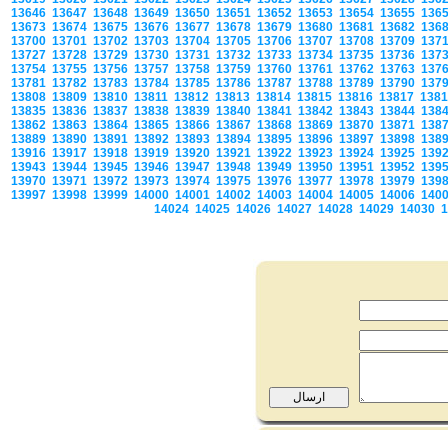
13646
13647
13648
13649
13650
13651
13652
13653
13654
13655
136
13673
13674
13675
13676
13677
13678
13679
13680
13681
13682
136
13700
13701
13702
13703
13704
13705
13706
13707
13708
13709
137
13727
13728
13729
13730
13731
13732
13733
13734
13735
13736
137
13754
13755
13756
13757
13758
13759
13760
13761
13762
13763
137
13781
13782
13783
13784
13785
13786
13787
13788
13789
13790
137
13808
13809
13810
13811
13812
13813
13814
13815
13816
13817
138
13835
13836
13837
13838
13839
13840
13841
13842
13843
13844
138
13862
13863
13864
13865
13866
13867
13868
13869
13870
13871
138
13889
13890
13891
13892
13893
13894
13895
13896
13897
13898
138
13916
13917
13918
13919
13920
13921
13922
13923
13924
13925
139
13943
13944
13945
13946
13947
13948
13949
13950
13951
13952
139
13970
13971
13972
13973
13974
13975
13976
13977
13978
13979
139
13997
13998
13999
14000
14001
14002
14003
14004
14005
14006
140
14024
14025
14026
14027
14028
14029
14030