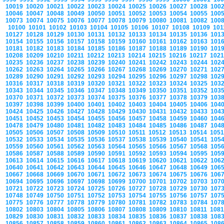
10019
10020
10021
10022
10023
10024
10025
10026
10027
10028
100
10046
10047
10048
10049
10050
10051
10052
10053
10054
10055
100
10073
10074
10075
10076
10077
10078
10079
10080
10081
10082
100
10100
10101
10102
10103
10104
10105
10106
10107
10108
10109
10
10127
10128
10129
10130
10131
10132
10133
10134
10135
10136
101
10154
10155
10156
10157
10158
10159
10160
10161
10162
10163
101
10181
10182
10183
10184
10185
10186
10187
10188
10189
10190
101
10208
10209
10210
10211
10212
10213
10214
10215
10216
10217
102
10235
10236
10237
10238
10239
10240
10241
10242
10243
10244
102
10262
10263
10264
10265
10266
10267
10268
10269
10270
10271
102
10289
10290
10291
10292
10293
10294
10295
10296
10297
10298
102
10316
10317
10318
10319
10320
10321
10322
10323
10324
10325
103
10343
10344
10345
10346
10347
10348
10349
10350
10351
10352
103
10370
10371
10372
10373
10374
10375
10376
10377
10378
10379
103
10397
10398
10399
10400
10401
10402
10403
10404
10405
10406
104
10424
10425
10426
10427
10428
10429
10430
10431
10432
10433
104
10451
10452
10453
10454
10455
10456
10457
10458
10459
10460
104
10478
10479
10480
10481
10482
10483
10484
10485
10486
10487
104
10505
10506
10507
10508
10509
10510
10511
10512
10513
10514
105
10532
10533
10534
10535
10536
10537
10538
10539
10540
10541
105
10559
10560
10561
10562
10563
10564
10565
10566
10567
10568
105
10586
10587
10588
10589
10590
10591
10592
10593
10594
10595
105
10613
10614
10615
10616
10617
10618
10619
10620
10621
10622
106
10640
10641
10642
10643
10644
10645
10646
10647
10648
10649
106
10667
10668
10669
10670
10671
10672
10673
10674
10675
10676
106
10694
10695
10696
10697
10698
10699
10700
10701
10702
10703
107
10721
10722
10723
10724
10725
10726
10727
10728
10729
10730
107
10748
10749
10750
10751
10752
10753
10754
10755
10756
10757
107
10775
10776
10777
10778
10779
10780
10781
10782
10783
10784
107
10802
10803
10804
10805
10806
10807
10808
10809
10810
10811
108
10829
10830
10831
10832
10833
10834
10835
10836
10837
10838
108
10856
10857
10858
10859
10860
10861
10862
10863
10864
10865
108