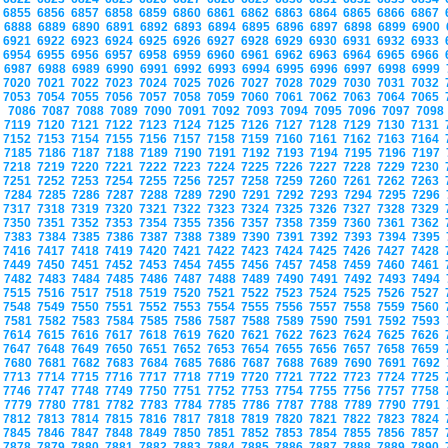
6855
6856
6857
6858
6859
6860
6861
6862
6863
6864
6865
6866
6867
6888
6889
6890
6891
6892
6893
6894
6895
6896
6897
6898
6899
6900
6921
6922
6923
6924
6925
6926
6927
6928
6929
6930
6931
6932
6933
6954
6955
6956
6957
6958
6959
6960
6961
6962
6963
6964
6965
6966
6987
6988
6989
6990
6991
6992
6993
6994
6995
6996
6997
6998
6999
7020
7021
7022
7023
7024
7025
7026
7027
7028
7029
7030
7031
7032
7053
7054
7055
7056
7057
7058
7059
7060
7061
7062
7063
7064
7065
7086
7087
7088
7089
7090
7091
7092
7093
7094
7095
7096
7097
709
7119
7120
7121
7122
7123
7124
7125
7126
7127
7128
7129
7130
7131
7152
7153
7154
7155
7156
7157
7158
7159
7160
7161
7162
7163
7164
7185
7186
7187
7188
7189
7190
7191
7192
7193
7194
7195
7196
7197
7218
7219
7220
7221
7222
7223
7224
7225
7226
7227
7228
7229
7230
7251
7252
7253
7254
7255
7256
7257
7258
7259
7260
7261
7262
7263
7284
7285
7286
7287
7288
7289
7290
7291
7292
7293
7294
7295
7296
7317
7318
7319
7320
7321
7322
7323
7324
7325
7326
7327
7328
7329
7350
7351
7352
7353
7354
7355
7356
7357
7358
7359
7360
7361
7362
7383
7384
7385
7386
7387
7388
7389
7390
7391
7392
7393
7394
7395
7416
7417
7418
7419
7420
7421
7422
7423
7424
7425
7426
7427
7428
7449
7450
7451
7452
7453
7454
7455
7456
7457
7458
7459
7460
7461
7482
7483
7484
7485
7486
7487
7488
7489
7490
7491
7492
7493
7494
7515
7516
7517
7518
7519
7520
7521
7522
7523
7524
7525
7526
7527
7548
7549
7550
7551
7552
7553
7554
7555
7556
7557
7558
7559
7560
7581
7582
7583
7584
7585
7586
7587
7588
7589
7590
7591
7592
7593
7614
7615
7616
7617
7618
7619
7620
7621
7622
7623
7624
7625
7626
7647
7648
7649
7650
7651
7652
7653
7654
7655
7656
7657
7658
7659
7680
7681
7682
7683
7684
7685
7686
7687
7688
7689
7690
7691
7692
7713
7714
7715
7716
7717
7718
7719
7720
7721
7722
7723
7724
7725
7746
7747
7748
7749
7750
7751
7752
7753
7754
7755
7756
7757
7758
7779
7780
7781
7782
7783
7784
7785
7786
7787
7788
7789
7790
7791
7812
7813
7814
7815
7816
7817
7818
7819
7820
7821
7822
7823
7824
7845
7846
7847
7848
7849
7850
7851
7852
7853
7854
7855
7856
7857
7878
7879
7880
7881
7882
7883
7884
7885
7886
7887
7888
7889
7890