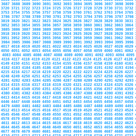
3687
3688
3689
3690
3691
3692
3693
3694
3695
3696
3697
3698
3699
3720
3721
3722
3723
3724
3725
3726
3727
3728
3729
3730
3731
3732
3753
3754
3755
3756
3757
3758
3759
3760
3761
3762
3763
3764
3765
3786
3787
3788
3789
3790
3791
3792
3793
3794
3795
3796
3797
3798
3819
3820
3821
3822
3823
3824
3825
3826
3827
3828
3829
3830
3831
3852
3853
3854
3855
3856
3857
3858
3859
3860
3861
3862
3863
3864
3885
3886
3887
3888
3889
3890
3891
3892
3893
3894
3895
3896
3897
3918
3919
3920
3921
3922
3923
3924
3925
3926
3927
3928
3929
3930
3951
3952
3953
3954
3955
3956
3957
3958
3959
3960
3961
3962
3963
3984
3985
3986
3987
3988
3989
3990
3991
3992
3993
3994
3995
3996
4017
4018
4019
4020
4021
4022
4023
4024
4025
4026
4027
4028
4029
4050
4051
4052
4053
4054
4055
4056
4057
4058
4059
4060
4061
4062
4083
4084
4085
4086
4087
4088
4089
4090
4091
4092
4093
4094
409
4116
4117
4118
4119
4120
4121
4122
4123
4124
4125
4126
4127
4128
4149
4150
4151
4152
4153
4154
4155
4156
4157
4158
4159
4160
4161
4182
4183
4184
4185
4186
4187
4188
4189
4190
4191
4192
4193
4194
4215
4216
4217
4218
4219
4220
4221
4222
4223
4224
4225
4226
4227
4248
4249
4250
4251
4252
4253
4254
4255
4256
4257
4258
4259
4260
4281
4282
4283
4284
4285
4286
4287
4288
4289
4290
4291
4292
4293
4314
4315
4316
4317
4318
4319
4320
4321
4322
4323
4324
4325
4326
4347
4348
4349
4350
4351
4352
4353
4354
4355
4356
4357
4358
4359
4380
4381
4382
4383
4384
4385
4386
4387
4388
4389
4390
4391
4392
4413
4414
4415
4416
4417
4418
4419
4420
4421
4422
4423
4424
4425
4446
4447
4448
4449
4450
4451
4452
4453
4454
4455
4456
4457
4458
4479
4480
4481
4482
4483
4484
4485
4486
4487
4488
4489
4490
4491
4512
4513
4514
4515
4516
4517
4518
4519
4520
4521
4522
4523
4524
4545
4546
4547
4548
4549
4550
4551
4552
4553
4554
4555
4556
4557
4578
4579
4580
4581
4582
4583
4584
4585
4586
4587
4588
4589
4590
4611
4612
4613
4614
4615
4616
4617
4618
4619
4620
4621
4622
4623
4644
4645
4646
4647
4648
4649
4650
4651
4652
4653
4654
4655
4656
4677
4678
4679
4680
4681
4682
4683
4684
4685
4686
4687
4688
4689
4710
4711
4712
4713
4714
4715
4716
4717
4718
4719
4720
4721
4722