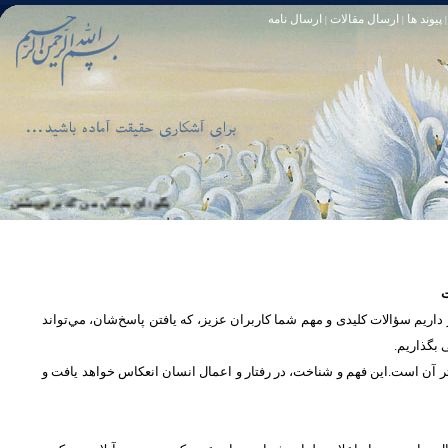
پیوند ها
ارسال مقالات
ارسال نامه
|
|
|
تا [مبادا] كسى بگويد: افسوس بر آنچه در كار خدا كوتاهى كردم! و حقّا كه من از ريشخند كنندگان بودم. سوره زمر 56
بگو: اى بندگان من كه بر خويشتن زياده‏ رو
ت
یم سؤالات کلیدی و مهم شما كاربران عزیز، که یافتن پاسخ‌‌شان، مي‌تواند
ی بگذاریم
تر آن است.این فهم و شناخت، در رفتار و اعمال انسان انعكاس خواهد يافت و