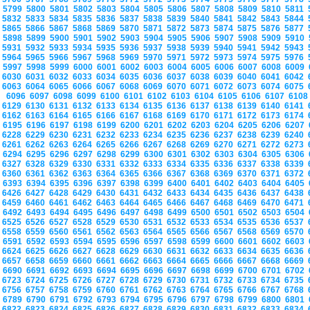
5799
5800
5801
5802
5803
5804
5805
5806
5807
5808
5809
5810
5811
5832
5833
5834
5835
5836
5837
5838
5839
5840
5841
5842
5843
5844
5865
5866
5867
5868
5869
5870
5871
5872
5873
5874
5875
5876
5877
5898
5899
5900
5901
5902
5903
5904
5905
5906
5907
5908
5909
5910
5931
5932
5933
5934
5935
5936
5937
5938
5939
5940
5941
5942
5943
5964
5965
5966
5967
5968
5969
5970
5971
5972
5973
5974
5975
5976
5997
5998
5999
6000
6001
6002
6003
6004
6005
6006
6007
6008
6009
6030
6031
6032
6033
6034
6035
6036
6037
6038
6039
6040
6041
6042
6063
6064
6065
6066
6067
6068
6069
6070
6071
6072
6073
6074
6075
6096
6097
6098
6099
6100
6101
6102
6103
6104
6105
6106
6107
610
6129
6130
6131
6132
6133
6134
6135
6136
6137
6138
6139
6140
6141
6162
6163
6164
6165
6166
6167
6168
6169
6170
6171
6172
6173
6174
6195
6196
6197
6198
6199
6200
6201
6202
6203
6204
6205
6206
6207
6228
6229
6230
6231
6232
6233
6234
6235
6236
6237
6238
6239
6240
6261
6262
6263
6264
6265
6266
6267
6268
6269
6270
6271
6272
6273
6294
6295
6296
6297
6298
6299
6300
6301
6302
6303
6304
6305
6306
6327
6328
6329
6330
6331
6332
6333
6334
6335
6336
6337
6338
6339
6360
6361
6362
6363
6364
6365
6366
6367
6368
6369
6370
6371
6372
6393
6394
6395
6396
6397
6398
6399
6400
6401
6402
6403
6404
6405
6426
6427
6428
6429
6430
6431
6432
6433
6434
6435
6436
6437
6438
6459
6460
6461
6462
6463
6464
6465
6466
6467
6468
6469
6470
6471
6492
6493
6494
6495
6496
6497
6498
6499
6500
6501
6502
6503
6504
6525
6526
6527
6528
6529
6530
6531
6532
6533
6534
6535
6536
6537
6558
6559
6560
6561
6562
6563
6564
6565
6566
6567
6568
6569
6570
6591
6592
6593
6594
6595
6596
6597
6598
6599
6600
6601
6602
6603
6624
6625
6626
6627
6628
6629
6630
6631
6632
6633
6634
6635
6636
6657
6658
6659
6660
6661
6662
6663
6664
6665
6666
6667
6668
6669
6690
6691
6692
6693
6694
6695
6696
6697
6698
6699
6700
6701
6702
6723
6724
6725
6726
6727
6728
6729
6730
6731
6732
6733
6734
6735
6756
6757
6758
6759
6760
6761
6762
6763
6764
6765
6766
6767
6768
6789
6790
6791
6792
6793
6794
6795
6796
6797
6798
6799
6800
6801
6822
6823
6824
6825
6826
6827
6828
6829
6830
6831
6832
6833
6834