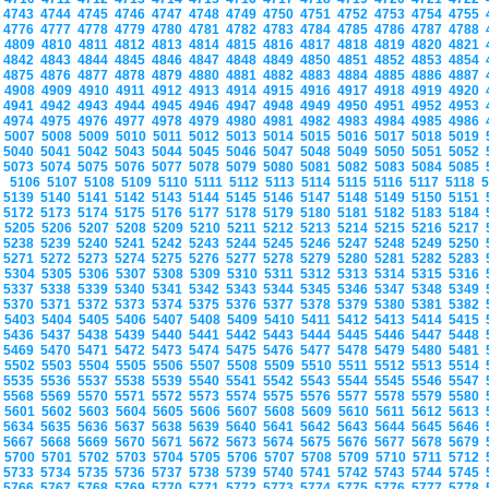
4743
4744
4745
4746
4747
4748
4749
4750
4751
4752
4753
4754
4755
4776
4777
4778
4779
4780
4781
4782
4783
4784
4785
4786
4787
4788
4809
4810
4811
4812
4813
4814
4815
4816
4817
4818
4819
4820
4821
4842
4843
4844
4845
4846
4847
4848
4849
4850
4851
4852
4853
4854
4875
4876
4877
4878
4879
4880
4881
4882
4883
4884
4885
4886
4887
4908
4909
4910
4911
4912
4913
4914
4915
4916
4917
4918
4919
4920
4941
4942
4943
4944
4945
4946
4947
4948
4949
4950
4951
4952
4953
4974
4975
4976
4977
4978
4979
4980
4981
4982
4983
4984
4985
4986
5007
5008
5009
5010
5011
5012
5013
5014
5015
5016
5017
5018
5019
5040
5041
5042
5043
5044
5045
5046
5047
5048
5049
5050
5051
5052
5073
5074
5075
5076
5077
5078
5079
5080
5081
5082
5083
5084
5085
5106
5107
5108
5109
5110
5111
5112
5113
5114
5115
5116
5117
5118
5139
5140
5141
5142
5143
5144
5145
5146
5147
5148
5149
5150
5151
5172
5173
5174
5175
5176
5177
5178
5179
5180
5181
5182
5183
5184
5205
5206
5207
5208
5209
5210
5211
5212
5213
5214
5215
5216
5217
5238
5239
5240
5241
5242
5243
5244
5245
5246
5247
5248
5249
5250
5271
5272
5273
5274
5275
5276
5277
5278
5279
5280
5281
5282
5283
5304
5305
5306
5307
5308
5309
5310
5311
5312
5313
5314
5315
5316
5337
5338
5339
5340
5341
5342
5343
5344
5345
5346
5347
5348
5349
5370
5371
5372
5373
5374
5375
5376
5377
5378
5379
5380
5381
5382
5403
5404
5405
5406
5407
5408
5409
5410
5411
5412
5413
5414
5415
5436
5437
5438
5439
5440
5441
5442
5443
5444
5445
5446
5447
5448
5469
5470
5471
5472
5473
5474
5475
5476
5477
5478
5479
5480
5481
5502
5503
5504
5505
5506
5507
5508
5509
5510
5511
5512
5513
5514
5535
5536
5537
5538
5539
5540
5541
5542
5543
5544
5545
5546
5547
5568
5569
5570
5571
5572
5573
5574
5575
5576
5577
5578
5579
5580
5601
5602
5603
5604
5605
5606
5607
5608
5609
5610
5611
5612
5613
5634
5635
5636
5637
5638
5639
5640
5641
5642
5643
5644
5645
5646
5667
5668
5669
5670
5671
5672
5673
5674
5675
5676
5677
5678
5679
5700
5701
5702
5703
5704
5705
5706
5707
5708
5709
5710
5711
5712
5733
5734
5735
5736
5737
5738
5739
5740
5741
5742
5743
5744
5745
5766
5767
5768
5769
5770
5771
5772
5773
5774
5775
5776
5777
5778