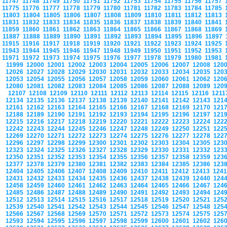
11747
11748
11749
11750
11751
11752
11753
11754
11755
11756
11757
11775
11776
11777
11778
11779
11780
11781
11782
11783
11784
11785
11803
11804
11805
11806
11807
11808
11809
11810
11811
11812
11813
11831
11832
11833
11834
11835
11836
11837
11838
11839
11840
11841
11859
11860
11861
11862
11863
11864
11865
11866
11867
11868
11869
11887
11888
11889
11890
11891
11892
11893
11894
11895
11896
11897
11915
11916
11917
11918
11919
11920
11921
11922
11923
11924
11925
11943
11944
11945
11946
11947
11948
11949
11950
11951
11952
11953
11971
11972
11973
11974
11975
11976
11977
11978
11979
11980
11981
11999
12000
12001
12002
12003
12004
12005
12006
12007
12008
120
12026
12027
12028
12029
12030
12031
12032
12033
12034
12035
120
12053
12054
12055
12056
12057
12058
12059
12060
12061
12062
120
12080
12081
12082
12083
12084
12085
12086
12087
12088
12089
120
12107
12108
12109
12110
12111
12112
12113
12114
12115
12116
121
12134
12135
12136
12137
12138
12139
12140
12141
12142
12143
121
12161
12162
12163
12164
12165
12166
12167
12168
12169
12170
121
12188
12189
12190
12191
12192
12193
12194
12195
12196
12197
121
12215
12216
12217
12218
12219
12220
12221
12222
12223
12224
122
12242
12243
12244
12245
12246
12247
12248
12249
12250
12251
122
12269
12270
12271
12272
12273
12274
12275
12276
12277
12278
122
12296
12297
12298
12299
12300
12301
12302
12303
12304
12305
123
12323
12324
12325
12326
12327
12328
12329
12330
12331
12332
123
12350
12351
12352
12353
12354
12355
12356
12357
12358
12359
123
12377
12378
12379
12380
12381
12382
12383
12384
12385
12386
123
12404
12405
12406
12407
12408
12409
12410
12411
12412
12413
124
12431
12432
12433
12434
12435
12436
12437
12438
12439
12440
124
12458
12459
12460
12461
12462
12463
12464
12465
12466
12467
124
12485
12486
12487
12488
12489
12490
12491
12492
12493
12494
124
12512
12513
12514
12515
12516
12517
12518
12519
12520
12521
125
12539
12540
12541
12542
12543
12544
12545
12546
12547
12548
125
12566
12567
12568
12569
12570
12571
12572
12573
12574
12575
125
12593
12594
12595
12596
12597
12598
12599
12600
12601
12602
126