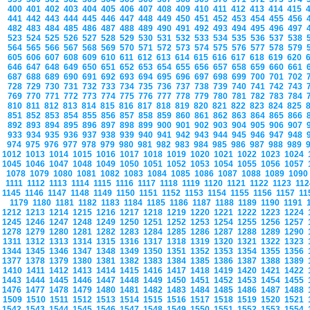
400
401
402
403
404
405
406
407
408
409
410
411
412
413
414
415
441
442
443
444
445
446
447
448
449
450
451
452
453
454
455
456
482
483
484
485
486
487
488
489
490
491
492
493
494
495
496
497
523
524
525
526
527
528
529
530
531
532
533
534
535
536
537
538
564
565
566
567
568
569
570
571
572
573
574
575
576
577
578
579
605
606
607
608
609
610
611
612
613
614
615
616
617
618
619
620
646
647
648
649
650
651
652
653
654
655
656
657
658
659
660
661
687
688
689
690
691
692
693
694
695
696
697
698
699
700
701
702
728
729
730
731
732
733
734
735
736
737
738
739
740
741
742
743
769
770
771
772
773
774
775
776
777
778
779
780
781
782
783
784
810
811
812
813
814
815
816
817
818
819
820
821
822
823
824
825
851
852
853
854
855
856
857
858
859
860
861
862
863
864
865
866
892
893
894
895
896
897
898
899
900
901
902
903
904
905
906
907
933
934
935
936
937
938
939
940
941
942
943
944
945
946
947
948
974
975
976
977
978
979
980
981
982
983
984
985
986
987
988
989
1012
1013
1014
1015
1016
1017
1018
1019
1020
1021
1022
1023
1024
1045
1046
1047
1048
1049
1050
1051
1052
1053
1054
1055
1056
1057
1078
1079
1080
1081
1082
1083
1084
1085
1086
1087
1088
1089
109
1111
1112
1113
1114
1115
1116
1117
1118
1119
1120
1121
1122
1123
11
1145
1146
1147
1148
1149
1150
1151
1152
1153
1154
1155
1156
1157
1
1179
1180
1181
1182
1183
1184
1185
1186
1187
1188
1189
1190
1191
1212
1213
1214
1215
1216
1217
1218
1219
1220
1221
1222
1223
1224
1245
1246
1247
1248
1249
1250
1251
1252
1253
1254
1255
1256
1257
1278
1279
1280
1281
1282
1283
1284
1285
1286
1287
1288
1289
1290
1311
1312
1313
1314
1315
1316
1317
1318
1319
1320
1321
1322
1323
1344
1345
1346
1347
1348
1349
1350
1351
1352
1353
1354
1355
1356
1377
1378
1379
1380
1381
1382
1383
1384
1385
1386
1387
1388
1389
1410
1411
1412
1413
1414
1415
1416
1417
1418
1419
1420
1421
1422
1443
1444
1445
1446
1447
1448
1449
1450
1451
1452
1453
1454
1455
1476
1477
1478
1479
1480
1481
1482
1483
1484
1485
1486
1487
1488
1509
1510
1511
1512
1513
1514
1515
1516
1517
1518
1519
1520
1521
1542
1543
1544
1545
1546
1547
1548
1549
1550
1551
1552
1553
1554