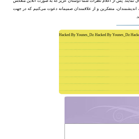
ل نمایند. پس از اعلام نظرات شما دوستان عزیز که به صورت آنلاین منعکس
اندیشمندان، متفکرین و از علاقمندان صمیمانه دعوت می‌کنیم که در جهت
د
Hacked By Younes_Dz Hacked By Younes_Dz Hack