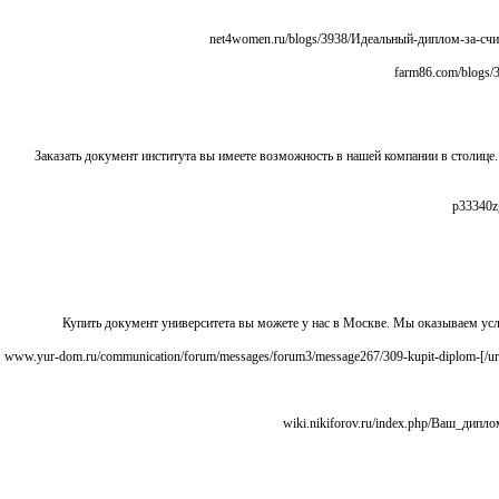
Заказать документ института вы имеете возможность в нашей компании в столи
Купить документ университета вы можете у нас в Москве. Мы оказываем ус
[url=http://www.yur-dom.ru/communication/forum/messages/forum3/message267/309-kupit-diplom-bystro-i-nadezhno?result=new#message267/]www.yur-dom.ru/communication/forum/messages/forum3/message267/309-kupit-diplom-