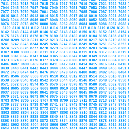
7911
7912
7913
7914
7915
7916
7917
7918
7919
7920
7921
7922
7923
7944
7945
7946
7947
7948
7949
7950
7951
7952
7953
7954
7955
7956
7977
7978
7979
7980
7981
7982
7983
7984
7985
7986
7987
7988
7989
8010
8011
8012
8013
8014
8015
8016
8017
8018
8019
8020
8021
8022
8043
8044
8045
8046
8047
8048
8049
8050
8051
8052
8053
8054
8055
8076
8077
8078
8079
8080
8081
8082
8083
8084
8085
8086
8087
8088
8109
8110
8111
8112
8113
8114
8115
8116
8117
8118
8119
8120
8121
8
8142
8143
8144
8145
8146
8147
8148
8149
8150
8151
8152
8153
8154
8175
8176
8177
8178
8179
8180
8181
8182
8183
8184
8185
8186
8187
8208
8209
8210
8211
8212
8213
8214
8215
8216
8217
8218
8219
8220
8241
8242
8243
8244
8245
8246
8247
8248
8249
8250
8251
8252
8253
8274
8275
8276
8277
8278
8279
8280
8281
8282
8283
8284
8285
8286
8307
8308
8309
8310
8311
8312
8313
8314
8315
8316
8317
8318
8319
8340
8341
8342
8343
8344
8345
8346
8347
8348
8349
8350
8351
8352
8373
8374
8375
8376
8377
8378
8379
8380
8381
8382
8383
8384
8385
8406
8407
8408
8409
8410
8411
8412
8413
8414
8415
8416
8417
8418
8439
8440
8441
8442
8443
8444
8445
8446
8447
8448
8449
8450
8451
8472
8473
8474
8475
8476
8477
8478
8479
8480
8481
8482
8483
8484
8505
8506
8507
8508
8509
8510
8511
8512
8513
8514
8515
8516
8517
8538
8539
8540
8541
8542
8543
8544
8545
8546
8547
8548
8549
8550
8571
8572
8573
8574
8575
8576
8577
8578
8579
8580
8581
8582
8583
8604
8605
8606
8607
8608
8609
8610
8611
8612
8613
8614
8615
8616
8637
8638
8639
8640
8641
8642
8643
8644
8645
8646
8647
8648
8649
8670
8671
8672
8673
8674
8675
8676
8677
8678
8679
8680
8681
8682
8703
8704
8705
8706
8707
8708
8709
8710
8711
8712
8713
8714
8715
8736
8737
8738
8739
8740
8741
8742
8743
8744
8745
8746
8747
8748
8769
8770
8771
8772
8773
8774
8775
8776
8777
8778
8779
8780
8781
8802
8803
8804
8805
8806
8807
8808
8809
8810
8811
8812
8813
8814
8835
8836
8837
8838
8839
8840
8841
8842
8843
8844
8845
8846
8847
8868
8869
8870
8871
8872
8873
8874
8875
8876
8877
8878
8879
8880
8901
8902
8903
8904
8905
8906
8907
8908
8909
8910
8911
8912
8913
8934
8935
8936
8937
8938
8939
8940
8941
8942
8943
8944
8945
8946