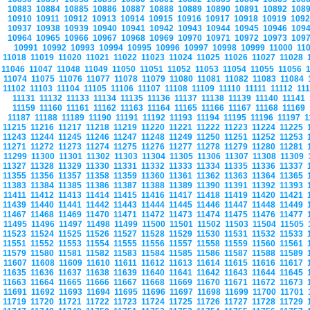
10883
10884
10885
10886
10887
10888
10889
10890
10891
10892
108
10910
10911
10912
10913
10914
10915
10916
10917
10918
10919
109
10937
10938
10939
10940
10941
10942
10943
10944
10945
10946
109
10964
10965
10966
10967
10968
10969
10970
10971
10972
10973
109
10991
10992
10993
10994
10995
10996
10997
10998
10999
11000
11
11018
11019
11020
11021
11022
11023
11024
11025
11026
11027
11028
11046
11047
11048
11049
11050
11051
11052
11053
11054
11055
11056
11074
11075
11076
11077
11078
11079
11080
11081
11082
11083
11084
11102
11103
11104
11105
11106
11107
11108
11109
11110
11111
11112
11
11131
11132
11133
11134
11135
11136
11137
11138
11139
11140
11141
11159
11160
11161
11162
11163
11164
11165
11166
11167
11168
11169
11187
11188
11189
11190
11191
11192
11193
11194
11195
11196
11197
1
11215
11216
11217
11218
11219
11220
11221
11222
11223
11224
11225
11243
11244
11245
11246
11247
11248
11249
11250
11251
11252
11253
11271
11272
11273
11274
11275
11276
11277
11278
11279
11280
11281
11299
11300
11301
11302
11303
11304
11305
11306
11307
11308
11309
11327
11328
11329
11330
11331
11332
11333
11334
11335
11336
11337
11355
11356
11357
11358
11359
11360
11361
11362
11363
11364
11365
11383
11384
11385
11386
11387
11388
11389
11390
11391
11392
11393
11411
11412
11413
11414
11415
11416
11417
11418
11419
11420
11421
11439
11440
11441
11442
11443
11444
11445
11446
11447
11448
11449
11467
11468
11469
11470
11471
11472
11473
11474
11475
11476
11477
11495
11496
11497
11498
11499
11500
11501
11502
11503
11504
11505
11523
11524
11525
11526
11527
11528
11529
11530
11531
11532
11533
11551
11552
11553
11554
11555
11556
11557
11558
11559
11560
11561
11579
11580
11581
11582
11583
11584
11585
11586
11587
11588
11589
11607
11608
11609
11610
11611
11612
11613
11614
11615
11616
11617
11635
11636
11637
11638
11639
11640
11641
11642
11643
11644
11645
11663
11664
11665
11666
11667
11668
11669
11670
11671
11672
11673
11691
11692
11693
11694
11695
11696
11697
11698
11699
11700
11701
11719
11720
11721
11722
11723
11724
11725
11726
11727
11728
11729