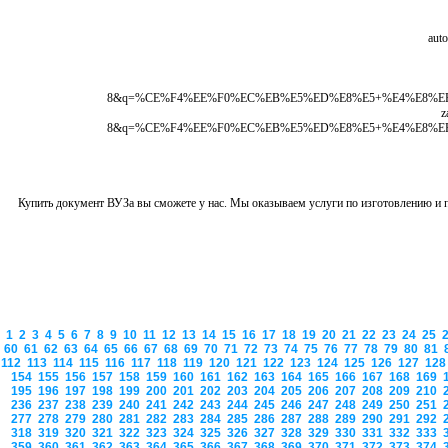
8&q=%CE%F4%EE%F0%EC%EB%E5%ED%E8%E5+%E4%E8%EF%EB%
f
8&q=%CE%F4%EE%F0%EC%EB%E5%ED%E8%E5+%E4%E8%EF%EB%
Купить документ ВУЗа вы сможете у нас. Мы оказываем услуги по изготовлению и
1
2
3
4
5
6
7
8
9
10
11
12
13
14
15
16
17
18
19
20
21
22
23
24
25
60
61
62
63
64
65
66
67
68
69
70
71
72
73
74
75
76
77
78
79
80
81
112
113
114
115
116
117
118
119
120
121
122
123
124
125
126
127
12
154
155
156
157
158
159
160
161
162
163
164
165
166
167
168
169
195
196
197
198
199
200
201
202
203
204
205
206
207
208
209
210
236
237
238
239
240
241
242
243
244
245
246
247
248
249
250
251
277
278
279
280
281
282
283
284
285
286
287
288
289
290
291
292
318
319
320
321
322
323
324
325
326
327
328
329
330
331
332
333
359
360
361
362
363
364
365
366
367
368
369
370
371
372
373
374