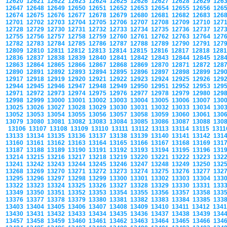
12620
12621
12622
12623
12624
12625
12626
12627
12628
12629
126
12647
12648
12649
12650
12651
12652
12653
12654
12655
12656
126
12674
12675
12676
12677
12678
12679
12680
12681
12682
12683
126
12701
12702
12703
12704
12705
12706
12707
12708
12709
12710
127
12728
12729
12730
12731
12732
12733
12734
12735
12736
12737
127
12755
12756
12757
12758
12759
12760
12761
12762
12763
12764
127
12782
12783
12784
12785
12786
12787
12788
12789
12790
12791
127
12809
12810
12811
12812
12813
12814
12815
12816
12817
12818
128
12836
12837
12838
12839
12840
12841
12842
12843
12844
12845
128
12863
12864
12865
12866
12867
12868
12869
12870
12871
12872
128
12890
12891
12892
12893
12894
12895
12896
12897
12898
12899
129
12917
12918
12919
12920
12921
12922
12923
12924
12925
12926
129
12944
12945
12946
12947
12948
12949
12950
12951
12952
12953
129
12971
12972
12973
12974
12975
12976
12977
12978
12979
12980
129
12998
12999
13000
13001
13002
13003
13004
13005
13006
13007
130
13025
13026
13027
13028
13029
13030
13031
13032
13033
13034
130
13052
13053
13054
13055
13056
13057
13058
13059
13060
13061
130
13079
13080
13081
13082
13083
13084
13085
13086
13087
13088
130
13106
13107
13108
13109
13110
13111
13112
13113
13114
13115
131
13133
13134
13135
13136
13137
13138
13139
13140
13141
13142
131
13160
13161
13162
13163
13164
13165
13166
13167
13168
13169
131
13187
13188
13189
13190
13191
13192
13193
13194
13195
13196
131
13214
13215
13216
13217
13218
13219
13220
13221
13222
13223
132
13241
13242
13243
13244
13245
13246
13247
13248
13249
13250
132
13268
13269
13270
13271
13272
13273
13274
13275
13276
13277
132
13295
13296
13297
13298
13299
13300
13301
13302
13303
13304
133
13322
13323
13324
13325
13326
13327
13328
13329
13330
13331
133
13349
13350
13351
13352
13353
13354
13355
13356
13357
13358
133
13376
13377
13378
13379
13380
13381
13382
13383
13384
13385
133
13403
13404
13405
13406
13407
13408
13409
13410
13411
13412
134
13430
13431
13432
13433
13434
13435
13436
13437
13438
13439
134
13457
13458
13459
13460
13461
13462
13463
13464
13465
13466
134