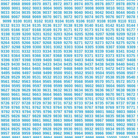
8967
8968
8969
8970
8971
8972
8973
8974
8975
8976
8977
8978
8979
9000
9001
9002
9003
9004
9005
9006
9007
9008
9009
9010
9011
9012
9033
9034
9035
9036
9037
9038
9039
9040
9041
9042
9043
9044
9045
9066
9067
9068
9069
9070
9071
9072
9073
9074
9075
9076
9077
9078
9099
9100
9101
9102
9103
9104
9105
9106
9107
9108
9109
9110
9111
9132
9133
9134
9135
9136
9137
9138
9139
9140
9141
9142
9143
9144
9165
9166
9167
9168
9169
9170
9171
9172
9173
9174
9175
9176
9177
9198
9199
9200
9201
9202
9203
9204
9205
9206
9207
9208
9209
9210
9231
9232
9233
9234
9235
9236
9237
9238
9239
9240
9241
9242
9243
9264
9265
9266
9267
9268
9269
9270
9271
9272
9273
9274
9275
9276
9297
9298
9299
9300
9301
9302
9303
9304
9305
9306
9307
9308
9309
9330
9331
9332
9333
9334
9335
9336
9337
9338
9339
9340
9341
9342
9363
9364
9365
9366
9367
9368
9369
9370
9371
9372
9373
9374
9375
9396
9397
9398
9399
9400
9401
9402
9403
9404
9405
9406
9407
9408
9429
9430
9431
9432
9433
9434
9435
9436
9437
9438
9439
9440
9441
9462
9463
9464
9465
9466
9467
9468
9469
9470
9471
9472
9473
9474
9495
9496
9497
9498
9499
9500
9501
9502
9503
9504
9505
9506
9507
9528
9529
9530
9531
9532
9533
9534
9535
9536
9537
9538
9539
9540
9561
9562
9563
9564
9565
9566
9567
9568
9569
9570
9571
9572
9573
9594
9595
9596
9597
9598
9599
9600
9601
9602
9603
9604
9605
9606
9627
9628
9629
9630
9631
9632
9633
9634
9635
9636
9637
9638
9639
9660
9661
9662
9663
9664
9665
9666
9667
9668
9669
9670
9671
9672
9693
9694
9695
9696
9697
9698
9699
9700
9701
9702
9703
9704
9705
9726
9727
9728
9729
9730
9731
9732
9733
9734
9735
9736
9737
9738
9759
9760
9761
9762
9763
9764
9765
9766
9767
9768
9769
9770
9771
9792
9793
9794
9795
9796
9797
9798
9799
9800
9801
9802
9803
9804
9825
9826
9827
9828
9829
9830
9831
9832
9833
9834
9835
9836
9837
9858
9859
9860
9861
9862
9863
9864
9865
9866
9867
9868
9869
9870
9891
9892
9893
9894
9895
9896
9897
9898
9899
9900
9901
9902
9903
9924
9925
9926
9927
9928
9929
9930
9931
9932
9933
9934
9935
9936
9957
9958
9959
9960
9961
9962
9963
9964
9965
9966
9967
9968
9969
9990
9991
9992
9993
9994
9995
9996
9997
9998
9999
10000
10001
10