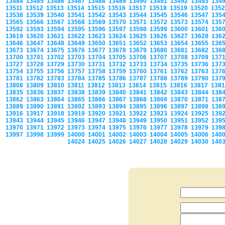
13484
13485
13486
13487
13488
13489
13490
13491
13492
13493
134
13511
13512
13513
13514
13515
13516
13517
13518
13519
13520
135
13538
13539
13540
13541
13542
13543
13544
13545
13546
13547
135
13565
13566
13567
13568
13569
13570
13571
13572
13573
13574
135
13592
13593
13594
13595
13596
13597
13598
13599
13600
13601
136
13619
13620
13621
13622
13623
13624
13625
13626
13627
13628
136
13646
13647
13648
13649
13650
13651
13652
13653
13654
13655
136
13673
13674
13675
13676
13677
13678
13679
13680
13681
13682
136
13700
13701
13702
13703
13704
13705
13706
13707
13708
13709
137
13727
13728
13729
13730
13731
13732
13733
13734
13735
13736
137
13754
13755
13756
13757
13758
13759
13760
13761
13762
13763
137
13781
13782
13783
13784
13785
13786
13787
13788
13789
13790
137
13808
13809
13810
13811
13812
13813
13814
13815
13816
13817
138
13835
13836
13837
13838
13839
13840
13841
13842
13843
13844
138
13862
13863
13864
13865
13866
13867
13868
13869
13870
13871
138
13889
13890
13891
13892
13893
13894
13895
13896
13897
13898
138
13916
13917
13918
13919
13920
13921
13922
13923
13924
13925
139
13943
13944
13945
13946
13947
13948
13949
13950
13951
13952
139
13970
13971
13972
13973
13974
13975
13976
13977
13978
13979
139
13997
13998
13999
14000
14001
14002
14003
14004
14005
14006
140
14024
14025
14026
14027
14028
14029
14030
140