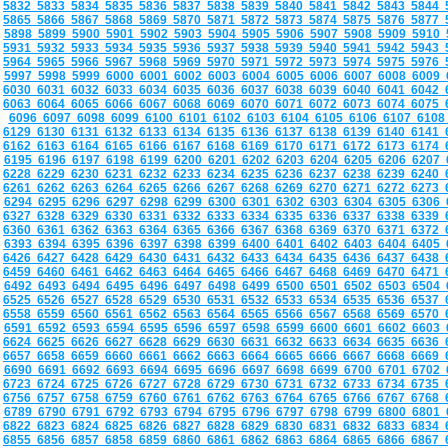
5832
5833
5834
5835
5836
5837
5838
5839
5840
5841
5842
5843
5844
5865
5866
5867
5868
5869
5870
5871
5872
5873
5874
5875
5876
5877
5898
5899
5900
5901
5902
5903
5904
5905
5906
5907
5908
5909
5910
5931
5932
5933
5934
5935
5936
5937
5938
5939
5940
5941
5942
5943
5964
5965
5966
5967
5968
5969
5970
5971
5972
5973
5974
5975
5976
5997
5998
5999
6000
6001
6002
6003
6004
6005
6006
6007
6008
6009
6030
6031
6032
6033
6034
6035
6036
6037
6038
6039
6040
6041
6042
6063
6064
6065
6066
6067
6068
6069
6070
6071
6072
6073
6074
6075
6096
6097
6098
6099
6100
6101
6102
6103
6104
6105
6106
6107
610
6129
6130
6131
6132
6133
6134
6135
6136
6137
6138
6139
6140
6141
6162
6163
6164
6165
6166
6167
6168
6169
6170
6171
6172
6173
6174
6195
6196
6197
6198
6199
6200
6201
6202
6203
6204
6205
6206
6207
6228
6229
6230
6231
6232
6233
6234
6235
6236
6237
6238
6239
6240
6261
6262
6263
6264
6265
6266
6267
6268
6269
6270
6271
6272
6273
6294
6295
6296
6297
6298
6299
6300
6301
6302
6303
6304
6305
6306
6327
6328
6329
6330
6331
6332
6333
6334
6335
6336
6337
6338
6339
6360
6361
6362
6363
6364
6365
6366
6367
6368
6369
6370
6371
6372
6393
6394
6395
6396
6397
6398
6399
6400
6401
6402
6403
6404
6405
6426
6427
6428
6429
6430
6431
6432
6433
6434
6435
6436
6437
6438
6459
6460
6461
6462
6463
6464
6465
6466
6467
6468
6469
6470
6471
6492
6493
6494
6495
6496
6497
6498
6499
6500
6501
6502
6503
6504
6525
6526
6527
6528
6529
6530
6531
6532
6533
6534
6535
6536
6537
6558
6559
6560
6561
6562
6563
6564
6565
6566
6567
6568
6569
6570
6591
6592
6593
6594
6595
6596
6597
6598
6599
6600
6601
6602
6603
6624
6625
6626
6627
6628
6629
6630
6631
6632
6633
6634
6635
6636
6657
6658
6659
6660
6661
6662
6663
6664
6665
6666
6667
6668
6669
6690
6691
6692
6693
6694
6695
6696
6697
6698
6699
6700
6701
6702
6723
6724
6725
6726
6727
6728
6729
6730
6731
6732
6733
6734
6735
6756
6757
6758
6759
6760
6761
6762
6763
6764
6765
6766
6767
6768
6789
6790
6791
6792
6793
6794
6795
6796
6797
6798
6799
6800
6801
6822
6823
6824
6825
6826
6827
6828
6829
6830
6831
6832
6833
6834
6855
6856
6857
6858
6859
6860
6861
6862
6863
6864
6865
6866
6867