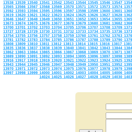
13538
13539
13540
13541
13542
13543
13544
13545
13546
13547
135
13565
13566
13567
13568
13569
13570
13571
13572
13573
13574
135
13592
13593
13594
13595
13596
13597
13598
13599
13600
13601
136
13619
13620
13621
13622
13623
13624
13625
13626
13627
13628
136
13646
13647
13648
13649
13650
13651
13652
13653
13654
13655
136
13673
13674
13675
13676
13677
13678
13679
13680
13681
13682
136
13700
13701
13702
13703
13704
13705
13706
13707
13708
13709
137
13727
13728
13729
13730
13731
13732
13733
13734
13735
13736
137
13754
13755
13756
13757
13758
13759
13760
13761
13762
13763
137
13781
13782
13783
13784
13785
13786
13787
13788
13789
13790
137
13808
13809
13810
13811
13812
13813
13814
13815
13816
13817
138
13835
13836
13837
13838
13839
13840
13841
13842
13843
13844
138
13862
13863
13864
13865
13866
13867
13868
13869
13870
13871
138
13889
13890
13891
13892
13893
13894
13895
13896
13897
13898
138
13916
13917
13918
13919
13920
13921
13922
13923
13924
13925
139
13943
13944
13945
13946
13947
13948
13949
13950
13951
13952
139
13970
13971
13972
13973
13974
13975
13976
13977
13978
13979
139
13997
13998
13999
14000
14001
14002
14003
14004
14005
14006
140
14024
14025
14026
14027
14028
14029
14030
140