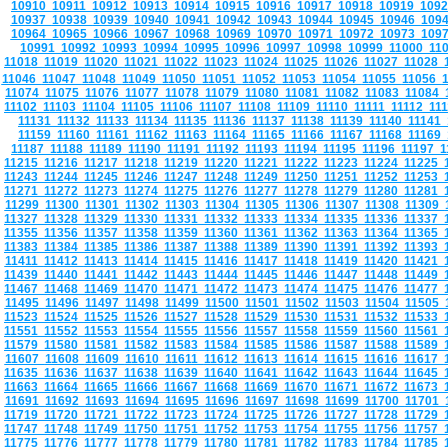
10910
10911
10912
10913
10914
10915
10916
10917
10918
10919
109
10937
10938
10939
10940
10941
10942
10943
10944
10945
10946
109
10964
10965
10966
10967
10968
10969
10970
10971
10972
10973
109
10991
10992
10993
10994
10995
10996
10997
10998
10999
11000
11
11018
11019
11020
11021
11022
11023
11024
11025
11026
11027
11028
11046
11047
11048
11049
11050
11051
11052
11053
11054
11055
11056
11074
11075
11076
11077
11078
11079
11080
11081
11082
11083
11084
11102
11103
11104
11105
11106
11107
11108
11109
11110
11111
11112
11
11131
11132
11133
11134
11135
11136
11137
11138
11139
11140
11141
11159
11160
11161
11162
11163
11164
11165
11166
11167
11168
11169
11187
11188
11189
11190
11191
11192
11193
11194
11195
11196
11197
1
11215
11216
11217
11218
11219
11220
11221
11222
11223
11224
11225
11243
11244
11245
11246
11247
11248
11249
11250
11251
11252
11253
11271
11272
11273
11274
11275
11276
11277
11278
11279
11280
11281
11299
11300
11301
11302
11303
11304
11305
11306
11307
11308
11309
11327
11328
11329
11330
11331
11332
11333
11334
11335
11336
11337
11355
11356
11357
11358
11359
11360
11361
11362
11363
11364
11365
11383
11384
11385
11386
11387
11388
11389
11390
11391
11392
11393
11411
11412
11413
11414
11415
11416
11417
11418
11419
11420
11421
11439
11440
11441
11442
11443
11444
11445
11446
11447
11448
11449
11467
11468
11469
11470
11471
11472
11473
11474
11475
11476
11477
11495
11496
11497
11498
11499
11500
11501
11502
11503
11504
11505
11523
11524
11525
11526
11527
11528
11529
11530
11531
11532
11533
11551
11552
11553
11554
11555
11556
11557
11558
11559
11560
11561
11579
11580
11581
11582
11583
11584
11585
11586
11587
11588
11589
11607
11608
11609
11610
11611
11612
11613
11614
11615
11616
11617
11635
11636
11637
11638
11639
11640
11641
11642
11643
11644
11645
11663
11664
11665
11666
11667
11668
11669
11670
11671
11672
11673
11691
11692
11693
11694
11695
11696
11697
11698
11699
11700
11701
11719
11720
11721
11722
11723
11724
11725
11726
11727
11728
11729
11747
11748
11749
11750
11751
11752
11753
11754
11755
11756
11757
11775
11776
11777
11778
11779
11780
11781
11782
11783
11784
11785