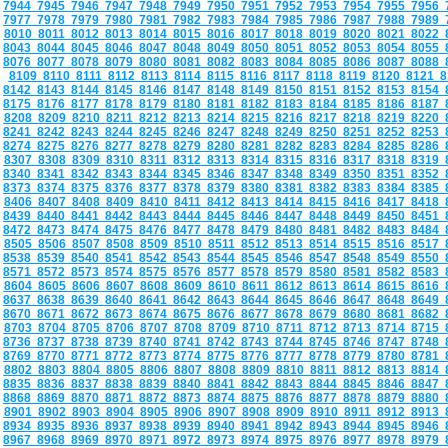
7944
7945
7946
7947
7948
7949
7950
7951
7952
7953
7954
7955
7956
7977
7978
7979
7980
7981
7982
7983
7984
7985
7986
7987
7988
7989
8010
8011
8012
8013
8014
8015
8016
8017
8018
8019
8020
8021
8022
8043
8044
8045
8046
8047
8048
8049
8050
8051
8052
8053
8054
8055
8076
8077
8078
8079
8080
8081
8082
8083
8084
8085
8086
8087
8088
8109
8110
8111
8112
8113
8114
8115
8116
8117
8118
8119
8120
8121
8
8142
8143
8144
8145
8146
8147
8148
8149
8150
8151
8152
8153
8154
8175
8176
8177
8178
8179
8180
8181
8182
8183
8184
8185
8186
8187
8208
8209
8210
8211
8212
8213
8214
8215
8216
8217
8218
8219
8220
8241
8242
8243
8244
8245
8246
8247
8248
8249
8250
8251
8252
8253
8274
8275
8276
8277
8278
8279
8280
8281
8282
8283
8284
8285
8286
8307
8308
8309
8310
8311
8312
8313
8314
8315
8316
8317
8318
8319
8340
8341
8342
8343
8344
8345
8346
8347
8348
8349
8350
8351
8352
8373
8374
8375
8376
8377
8378
8379
8380
8381
8382
8383
8384
8385
8406
8407
8408
8409
8410
8411
8412
8413
8414
8415
8416
8417
8418
8439
8440
8441
8442
8443
8444
8445
8446
8447
8448
8449
8450
8451
8472
8473
8474
8475
8476
8477
8478
8479
8480
8481
8482
8483
8484
8505
8506
8507
8508
8509
8510
8511
8512
8513
8514
8515
8516
8517
8538
8539
8540
8541
8542
8543
8544
8545
8546
8547
8548
8549
8550
8571
8572
8573
8574
8575
8576
8577
8578
8579
8580
8581
8582
8583
8604
8605
8606
8607
8608
8609
8610
8611
8612
8613
8614
8615
8616
8637
8638
8639
8640
8641
8642
8643
8644
8645
8646
8647
8648
8649
8670
8671
8672
8673
8674
8675
8676
8677
8678
8679
8680
8681
8682
8703
8704
8705
8706
8707
8708
8709
8710
8711
8712
8713
8714
8715
8736
8737
8738
8739
8740
8741
8742
8743
8744
8745
8746
8747
8748
8769
8770
8771
8772
8773
8774
8775
8776
8777
8778
8779
8780
8781
8802
8803
8804
8805
8806
8807
8808
8809
8810
8811
8812
8813
8814
8835
8836
8837
8838
8839
8840
8841
8842
8843
8844
8845
8846
8847
8868
8869
8870
8871
8872
8873
8874
8875
8876
8877
8878
8879
8880
8901
8902
8903
8904
8905
8906
8907
8908
8909
8910
8911
8912
8913
8934
8935
8936
8937
8938
8939
8940
8941
8942
8943
8944
8945
8946
8967
8968
8969
8970
8971
8972
8973
8974
8975
8976
8977
8978
8979