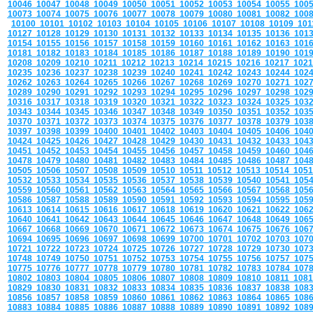
10046
10047
10048
10049
10050
10051
10052
10053
10054
10055
100
10073
10074
10075
10076
10077
10078
10079
10080
10081
10082
100
10100
10101
10102
10103
10104
10105
10106
10107
10108
10109
10
10127
10128
10129
10130
10131
10132
10133
10134
10135
10136
101
10154
10155
10156
10157
10158
10159
10160
10161
10162
10163
101
10181
10182
10183
10184
10185
10186
10187
10188
10189
10190
101
10208
10209
10210
10211
10212
10213
10214
10215
10216
10217
102
10235
10236
10237
10238
10239
10240
10241
10242
10243
10244
102
10262
10263
10264
10265
10266
10267
10268
10269
10270
10271
102
10289
10290
10291
10292
10293
10294
10295
10296
10297
10298
102
10316
10317
10318
10319
10320
10321
10322
10323
10324
10325
103
10343
10344
10345
10346
10347
10348
10349
10350
10351
10352
103
10370
10371
10372
10373
10374
10375
10376
10377
10378
10379
103
10397
10398
10399
10400
10401
10402
10403
10404
10405
10406
104
10424
10425
10426
10427
10428
10429
10430
10431
10432
10433
104
10451
10452
10453
10454
10455
10456
10457
10458
10459
10460
104
10478
10479
10480
10481
10482
10483
10484
10485
10486
10487
104
10505
10506
10507
10508
10509
10510
10511
10512
10513
10514
105
10532
10533
10534
10535
10536
10537
10538
10539
10540
10541
105
10559
10560
10561
10562
10563
10564
10565
10566
10567
10568
105
10586
10587
10588
10589
10590
10591
10592
10593
10594
10595
105
10613
10614
10615
10616
10617
10618
10619
10620
10621
10622
106
10640
10641
10642
10643
10644
10645
10646
10647
10648
10649
106
10667
10668
10669
10670
10671
10672
10673
10674
10675
10676
106
10694
10695
10696
10697
10698
10699
10700
10701
10702
10703
107
10721
10722
10723
10724
10725
10726
10727
10728
10729
10730
107
10748
10749
10750
10751
10752
10753
10754
10755
10756
10757
107
10775
10776
10777
10778
10779
10780
10781
10782
10783
10784
107
10802
10803
10804
10805
10806
10807
10808
10809
10810
10811
108
10829
10830
10831
10832
10833
10834
10835
10836
10837
10838
108
10856
10857
10858
10859
10860
10861
10862
10863
10864
10865
108
10883
10884
10885
10886
10887
10888
10889
10890
10891
10892
108