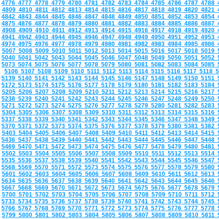
4776
4777
4778
4779
4780
4781
4782
4783
4784
4785
4786
4787
4788
4809
4810
4811
4812
4813
4814
4815
4816
4817
4818
4819
4820
4821
4842
4843
4844
4845
4846
4847
4848
4849
4850
4851
4852
4853
4854
4875
4876
4877
4878
4879
4880
4881
4882
4883
4884
4885
4886
4887
4908
4909
4910
4911
4912
4913
4914
4915
4916
4917
4918
4919
4920
4941
4942
4943
4944
4945
4946
4947
4948
4949
4950
4951
4952
4953
4974
4975
4976
4977
4978
4979
4980
4981
4982
4983
4984
4985
4986
5007
5008
5009
5010
5011
5012
5013
5014
5015
5016
5017
5018
5019
5040
5041
5042
5043
5044
5045
5046
5047
5048
5049
5050
5051
5052
5073
5074
5075
5076
5077
5078
5079
5080
5081
5082
5083
5084
5085
5106
5107
5108
5109
5110
5111
5112
5113
5114
5115
5116
5117
5118
5139
5140
5141
5142
5143
5144
5145
5146
5147
5148
5149
5150
5151
5172
5173
5174
5175
5176
5177
5178
5179
5180
5181
5182
5183
5184
5205
5206
5207
5208
5209
5210
5211
5212
5213
5214
5215
5216
5217
5238
5239
5240
5241
5242
5243
5244
5245
5246
5247
5248
5249
5250
5271
5272
5273
5274
5275
5276
5277
5278
5279
5280
5281
5282
5283
5304
5305
5306
5307
5308
5309
5310
5311
5312
5313
5314
5315
5316
5337
5338
5339
5340
5341
5342
5343
5344
5345
5346
5347
5348
5349
5370
5371
5372
5373
5374
5375
5376
5377
5378
5379
5380
5381
5382
5403
5404
5405
5406
5407
5408
5409
5410
5411
5412
5413
5414
5415
5436
5437
5438
5439
5440
5441
5442
5443
5444
5445
5446
5447
5448
5469
5470
5471
5472
5473
5474
5475
5476
5477
5478
5479
5480
5481
5502
5503
5504
5505
5506
5507
5508
5509
5510
5511
5512
5513
5514
5535
5536
5537
5538
5539
5540
5541
5542
5543
5544
5545
5546
5547
5568
5569
5570
5571
5572
5573
5574
5575
5576
5577
5578
5579
5580
5601
5602
5603
5604
5605
5606
5607
5608
5609
5610
5611
5612
5613
5634
5635
5636
5637
5638
5639
5640
5641
5642
5643
5644
5645
5646
5667
5668
5669
5670
5671
5672
5673
5674
5675
5676
5677
5678
5679
5700
5701
5702
5703
5704
5705
5706
5707
5708
5709
5710
5711
5712
5733
5734
5735
5736
5737
5738
5739
5740
5741
5742
5743
5744
5745
5766
5767
5768
5769
5770
5771
5772
5773
5774
5775
5776
5777
5778
5799
5800
5801
5802
5803
5804
5805
5806
5807
5808
5809
5810
5811