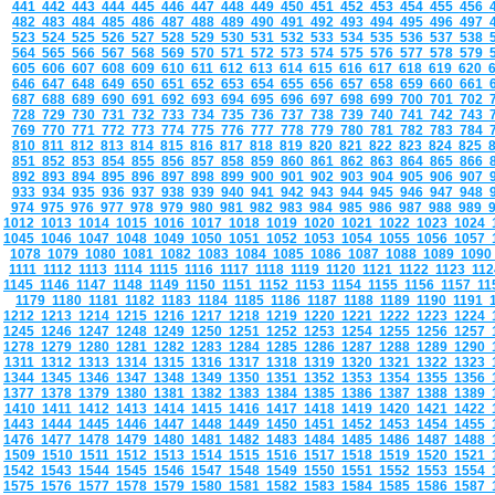
441
442
443
444
445
446
447
448
449
450
451
452
453
454
455
456
482
483
484
485
486
487
488
489
490
491
492
493
494
495
496
497
523
524
525
526
527
528
529
530
531
532
533
534
535
536
537
538
564
565
566
567
568
569
570
571
572
573
574
575
576
577
578
579
605
606
607
608
609
610
611
612
613
614
615
616
617
618
619
620
646
647
648
649
650
651
652
653
654
655
656
657
658
659
660
661
687
688
689
690
691
692
693
694
695
696
697
698
699
700
701
702
728
729
730
731
732
733
734
735
736
737
738
739
740
741
742
743
769
770
771
772
773
774
775
776
777
778
779
780
781
782
783
784
810
811
812
813
814
815
816
817
818
819
820
821
822
823
824
825
851
852
853
854
855
856
857
858
859
860
861
862
863
864
865
866
892
893
894
895
896
897
898
899
900
901
902
903
904
905
906
907
933
934
935
936
937
938
939
940
941
942
943
944
945
946
947
948
974
975
976
977
978
979
980
981
982
983
984
985
986
987
988
989
1012
1013
1014
1015
1016
1017
1018
1019
1020
1021
1022
1023
1024
1045
1046
1047
1048
1049
1050
1051
1052
1053
1054
1055
1056
1057
1078
1079
1080
1081
1082
1083
1084
1085
1086
1087
1088
1089
109
1111
1112
1113
1114
1115
1116
1117
1118
1119
1120
1121
1122
1123
11
1145
1146
1147
1148
1149
1150
1151
1152
1153
1154
1155
1156
1157
1
1179
1180
1181
1182
1183
1184
1185
1186
1187
1188
1189
1190
1191
1212
1213
1214
1215
1216
1217
1218
1219
1220
1221
1222
1223
1224
1245
1246
1247
1248
1249
1250
1251
1252
1253
1254
1255
1256
1257
1278
1279
1280
1281
1282
1283
1284
1285
1286
1287
1288
1289
1290
1311
1312
1313
1314
1315
1316
1317
1318
1319
1320
1321
1322
1323
1344
1345
1346
1347
1348
1349
1350
1351
1352
1353
1354
1355
1356
1377
1378
1379
1380
1381
1382
1383
1384
1385
1386
1387
1388
1389
1410
1411
1412
1413
1414
1415
1416
1417
1418
1419
1420
1421
1422
1443
1444
1445
1446
1447
1448
1449
1450
1451
1452
1453
1454
1455
1476
1477
1478
1479
1480
1481
1482
1483
1484
1485
1486
1487
1488
1509
1510
1511
1512
1513
1514
1515
1516
1517
1518
1519
1520
1521
1542
1543
1544
1545
1546
1547
1548
1549
1550
1551
1552
1553
1554
1575
1576
1577
1578
1579
1580
1581
1582
1583
1584
1585
1586
1587