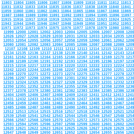
11803
11804
11805
11806
11807
11808
11809
11810
11811
11812
11813
11831
11832
11833
11834
11835
11836
11837
11838
11839
11840
11841
11859
11860
11861
11862
11863
11864
11865
11866
11867
11868
11869
11887
11888
11889
11890
11891
11892
11893
11894
11895
11896
11897
11915
11916
11917
11918
11919
11920
11921
11922
11923
11924
11925
11943
11944
11945
11946
11947
11948
11949
11950
11951
11952
11953
11971
11972
11973
11974
11975
11976
11977
11978
11979
11980
11981
11999
12000
12001
12002
12003
12004
12005
12006
12007
12008
120
12026
12027
12028
12029
12030
12031
12032
12033
12034
12035
120
12053
12054
12055
12056
12057
12058
12059
12060
12061
12062
120
12080
12081
12082
12083
12084
12085
12086
12087
12088
12089
120
12107
12108
12109
12110
12111
12112
12113
12114
12115
12116
121
12134
12135
12136
12137
12138
12139
12140
12141
12142
12143
121
12161
12162
12163
12164
12165
12166
12167
12168
12169
12170
121
12188
12189
12190
12191
12192
12193
12194
12195
12196
12197
121
12215
12216
12217
12218
12219
12220
12221
12222
12223
12224
122
12242
12243
12244
12245
12246
12247
12248
12249
12250
12251
122
12269
12270
12271
12272
12273
12274
12275
12276
12277
12278
122
12296
12297
12298
12299
12300
12301
12302
12303
12304
12305
123
12323
12324
12325
12326
12327
12328
12329
12330
12331
12332
123
12350
12351
12352
12353
12354
12355
12356
12357
12358
12359
123
12377
12378
12379
12380
12381
12382
12383
12384
12385
12386
123
12404
12405
12406
12407
12408
12409
12410
12411
12412
12413
124
12431
12432
12433
12434
12435
12436
12437
12438
12439
12440
124
12458
12459
12460
12461
12462
12463
12464
12465
12466
12467
124
12485
12486
12487
12488
12489
12490
12491
12492
12493
12494
124
12512
12513
12514
12515
12516
12517
12518
12519
12520
12521
125
12539
12540
12541
12542
12543
12544
12545
12546
12547
12548
125
12566
12567
12568
12569
12570
12571
12572
12573
12574
12575
125
12593
12594
12595
12596
12597
12598
12599
12600
12601
12602
126
12620
12621
12622
12623
12624
12625
12626
12627
12628
12629
126
12647
12648
12649
12650
12651
12652
12653
12654
12655
12656
126