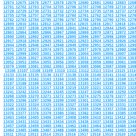
12674
12675
12676
12677
12678
12679
12680
12681
12682
12683
126
12701
12702
12703
12704
12705
12706
12707
12708
12709
12710
127
12728
12729
12730
12731
12732
12733
12734
12735
12736
12737
127
12755
12756
12757
12758
12759
12760
12761
12762
12763
12764
127
12782
12783
12784
12785
12786
12787
12788
12789
12790
12791
127
12809
12810
12811
12812
12813
12814
12815
12816
12817
12818
128
12836
12837
12838
12839
12840
12841
12842
12843
12844
12845
128
12863
12864
12865
12866
12867
12868
12869
12870
12871
12872
128
12890
12891
12892
12893
12894
12895
12896
12897
12898
12899
129
12917
12918
12919
12920
12921
12922
12923
12924
12925
12926
129
12944
12945
12946
12947
12948
12949
12950
12951
12952
12953
129
12971
12972
12973
12974
12975
12976
12977
12978
12979
12980
129
12998
12999
13000
13001
13002
13003
13004
13005
13006
13007
130
13025
13026
13027
13028
13029
13030
13031
13032
13033
13034
130
13052
13053
13054
13055
13056
13057
13058
13059
13060
13061
130
13079
13080
13081
13082
13083
13084
13085
13086
13087
13088
130
13106
13107
13108
13109
13110
13111
13112
13113
13114
13115
131
13133
13134
13135
13136
13137
13138
13139
13140
13141
13142
131
13160
13161
13162
13163
13164
13165
13166
13167
13168
13169
131
13187
13188
13189
13190
13191
13192
13193
13194
13195
13196
131
13214
13215
13216
13217
13218
13219
13220
13221
13222
13223
132
13241
13242
13243
13244
13245
13246
13247
13248
13249
13250
132
13268
13269
13270
13271
13272
13273
13274
13275
13276
13277
132
13295
13296
13297
13298
13299
13300
13301
13302
13303
13304
133
13322
13323
13324
13325
13326
13327
13328
13329
13330
13331
133
13349
13350
13351
13352
13353
13354
13355
13356
13357
13358
133
13376
13377
13378
13379
13380
13381
13382
13383
13384
13385
133
13403
13404
13405
13406
13407
13408
13409
13410
13411
13412
134
13430
13431
13432
13433
13434
13435
13436
13437
13438
13439
134
13457
13458
13459
13460
13461
13462
13463
13464
13465
13466
134
13484
13485
13486
13487
13488
13489
13490
13491
13492
13493
134
13511
13512
13513
13514
13515
13516
13517
13518
13519
13520
135