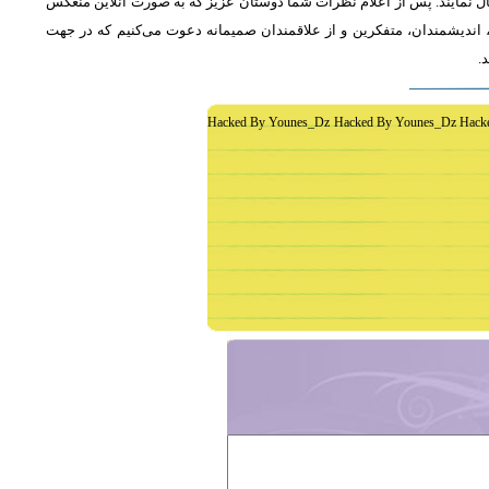
ل نمایند. پس از اعلام نظرات شما دوستان عزیز که به صورت آنلاین منعکس
اندیشمندان، متفکرین و از علاقمندان صمیمانه دعوت می‌کنیم که در جهت
د
Hacked By Younes_Dz Hacked By Younes_Dz Hack