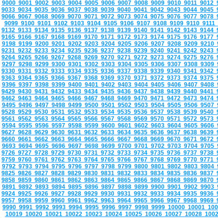
9000
9001
9002
9003
9004
9005
9006
9007
9008
9009
9010
9011
9012
9033
9034
9035
9036
9037
9038
9039
9040
9041
9042
9043
9044
9045
9066
9067
9068
9069
9070
9071
9072
9073
9074
9075
9076
9077
9078
9099
9100
9101
9102
9103
9104
9105
9106
9107
9108
9109
9110
9111
9132
9133
9134
9135
9136
9137
9138
9139
9140
9141
9142
9143
9144
9165
9166
9167
9168
9169
9170
9171
9172
9173
9174
9175
9176
9177
9198
9199
9200
9201
9202
9203
9204
9205
9206
9207
9208
9209
9210
9231
9232
9233
9234
9235
9236
9237
9238
9239
9240
9241
9242
9243
9264
9265
9266
9267
9268
9269
9270
9271
9272
9273
9274
9275
9276
9297
9298
9299
9300
9301
9302
9303
9304
9305
9306
9307
9308
9309
9330
9331
9332
9333
9334
9335
9336
9337
9338
9339
9340
9341
9342
9363
9364
9365
9366
9367
9368
9369
9370
9371
9372
9373
9374
9375
9396
9397
9398
9399
9400
9401
9402
9403
9404
9405
9406
9407
9408
9429
9430
9431
9432
9433
9434
9435
9436
9437
9438
9439
9440
9441
9462
9463
9464
9465
9466
9467
9468
9469
9470
9471
9472
9473
9474
9495
9496
9497
9498
9499
9500
9501
9502
9503
9504
9505
9506
9507
9528
9529
9530
9531
9532
9533
9534
9535
9536
9537
9538
9539
9540
9561
9562
9563
9564
9565
9566
9567
9568
9569
9570
9571
9572
9573
9594
9595
9596
9597
9598
9599
9600
9601
9602
9603
9604
9605
9606
9627
9628
9629
9630
9631
9632
9633
9634
9635
9636
9637
9638
9639
9660
9661
9662
9663
9664
9665
9666
9667
9668
9669
9670
9671
9672
9693
9694
9695
9696
9697
9698
9699
9700
9701
9702
9703
9704
9705
9726
9727
9728
9729
9730
9731
9732
9733
9734
9735
9736
9737
9738
9759
9760
9761
9762
9763
9764
9765
9766
9767
9768
9769
9770
9771
9792
9793
9794
9795
9796
9797
9798
9799
9800
9801
9802
9803
9804
9825
9826
9827
9828
9829
9830
9831
9832
9833
9834
9835
9836
9837
9858
9859
9860
9861
9862
9863
9864
9865
9866
9867
9868
9869
9870
9891
9892
9893
9894
9895
9896
9897
9898
9899
9900
9901
9902
9903
9924
9925
9926
9927
9928
9929
9930
9931
9932
9933
9934
9935
9936
9957
9958
9959
9960
9961
9962
9963
9964
9965
9966
9967
9968
9969
9990
9991
9992
9993
9994
9995
9996
9997
9998
9999
10000
10001
10
10019
10020
10021
10022
10023
10024
10025
10026
10027
10028
100