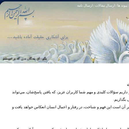
پیوند ها
ارسال مقالات
ارسال نامه
|
|
|
تا [مبادا] كسى بگويد: افسوس بر آنچه در كار خدا كوتاهى كردم! و حقّا كه من از ريشخند كنندگان بودم. سوره زمر 56
بگو: اى بندگان من كه بر خويشتن زياده‏ ر
ت
یم سؤالات کلیدی و مهم شما كاربران عزیز، که یافتن پاسخ‌‌شان، مي‌تواند
ی بگذاریم
تر آن است.این فهم و شناخت، در رفتار و اعمال انسان انعكاس خواهد يافت و