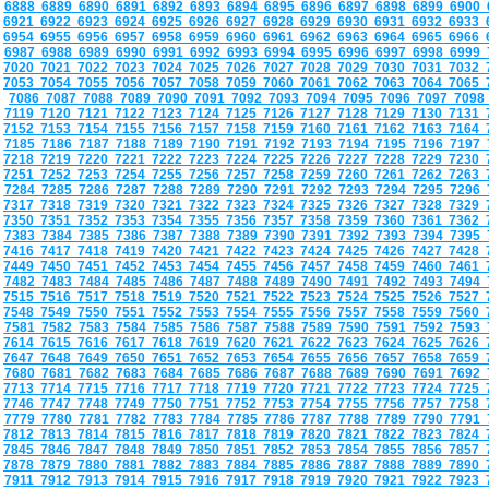
6888
6889
6890
6891
6892
6893
6894
6895
6896
6897
6898
6899
6900
6921
6922
6923
6924
6925
6926
6927
6928
6929
6930
6931
6932
6933
6954
6955
6956
6957
6958
6959
6960
6961
6962
6963
6964
6965
6966
6987
6988
6989
6990
6991
6992
6993
6994
6995
6996
6997
6998
6999
7020
7021
7022
7023
7024
7025
7026
7027
7028
7029
7030
7031
7032
7053
7054
7055
7056
7057
7058
7059
7060
7061
7062
7063
7064
7065
7086
7087
7088
7089
7090
7091
7092
7093
7094
7095
7096
7097
709
7119
7120
7121
7122
7123
7124
7125
7126
7127
7128
7129
7130
7131
7152
7153
7154
7155
7156
7157
7158
7159
7160
7161
7162
7163
7164
7185
7186
7187
7188
7189
7190
7191
7192
7193
7194
7195
7196
7197
7218
7219
7220
7221
7222
7223
7224
7225
7226
7227
7228
7229
7230
7251
7252
7253
7254
7255
7256
7257
7258
7259
7260
7261
7262
7263
7284
7285
7286
7287
7288
7289
7290
7291
7292
7293
7294
7295
7296
7317
7318
7319
7320
7321
7322
7323
7324
7325
7326
7327
7328
7329
7350
7351
7352
7353
7354
7355
7356
7357
7358
7359
7360
7361
7362
7383
7384
7385
7386
7387
7388
7389
7390
7391
7392
7393
7394
7395
7416
7417
7418
7419
7420
7421
7422
7423
7424
7425
7426
7427
7428
7449
7450
7451
7452
7453
7454
7455
7456
7457
7458
7459
7460
7461
7482
7483
7484
7485
7486
7487
7488
7489
7490
7491
7492
7493
7494
7515
7516
7517
7518
7519
7520
7521
7522
7523
7524
7525
7526
7527
7548
7549
7550
7551
7552
7553
7554
7555
7556
7557
7558
7559
7560
7581
7582
7583
7584
7585
7586
7587
7588
7589
7590
7591
7592
7593
7614
7615
7616
7617
7618
7619
7620
7621
7622
7623
7624
7625
7626
7647
7648
7649
7650
7651
7652
7653
7654
7655
7656
7657
7658
7659
7680
7681
7682
7683
7684
7685
7686
7687
7688
7689
7690
7691
7692
7713
7714
7715
7716
7717
7718
7719
7720
7721
7722
7723
7724
7725
7746
7747
7748
7749
7750
7751
7752
7753
7754
7755
7756
7757
7758
7779
7780
7781
7782
7783
7784
7785
7786
7787
7788
7789
7790
7791
7812
7813
7814
7815
7816
7817
7818
7819
7820
7821
7822
7823
7824
7845
7846
7847
7848
7849
7850
7851
7852
7853
7854
7855
7856
7857
7878
7879
7880
7881
7882
7883
7884
7885
7886
7887
7888
7889
7890
7911
7912
7913
7914
7915
7916
7917
7918
7919
7920
7921
7922
7923