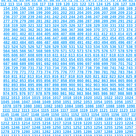
60
61
62
63
64
65
66
67
68
69
70
71
72
73
74
75
76
77
78
79
80
81
112
113
114
115
116
117
118
119
120
121
122
123
124
125
126
127
12
154
155
156
157
158
159
160
161
162
163
164
165
166
167
168
169
195
196
197
198
199
200
201
202
203
204
205
206
207
208
209
210
236
237
238
239
240
241
242
243
244
245
246
247
248
249
250
251
277
278
279
280
281
282
283
284
285
286
287
288
289
290
291
292
318
319
320
321
322
323
324
325
326
327
328
329
330
331
332
333
359
360
361
362
363
364
365
366
367
368
369
370
371
372
373
374
400
401
402
403
404
405
406
407
408
409
410
411
412
413
414
415
441
442
443
444
445
446
447
448
449
450
451
452
453
454
455
456
482
483
484
485
486
487
488
489
490
491
492
493
494
495
496
497
523
524
525
526
527
528
529
530
531
532
533
534
535
536
537
538
564
565
566
567
568
569
570
571
572
573
574
575
576
577
578
579
605
606
607
608
609
610
611
612
613
614
615
616
617
618
619
620
646
647
648
649
650
651
652
653
654
655
656
657
658
659
660
661
687
688
689
690
691
692
693
694
695
696
697
698
699
700
701
702
728
729
730
731
732
733
734
735
736
737
738
739
740
741
742
743
769
770
771
772
773
774
775
776
777
778
779
780
781
782
783
784
810
811
812
813
814
815
816
817
818
819
820
821
822
823
824
825
851
852
853
854
855
856
857
858
859
860
861
862
863
864
865
866
892
893
894
895
896
897
898
899
900
901
902
903
904
905
906
907
933
934
935
936
937
938
939
940
941
942
943
944
945
946
947
948
974
975
976
977
978
979
980
981
982
983
984
985
986
987
988
989
1012
1013
1014
1015
1016
1017
1018
1019
1020
1021
1022
1023
1024
1045
1046
1047
1048
1049
1050
1051
1052
1053
1054
1055
1056
1057
1078
1079
1080
1081
1082
1083
1084
1085
1086
1087
1088
1089
109
1111
1112
1113
1114
1115
1116
1117
1118
1119
1120
1121
1122
1123
11
1145
1146
1147
1148
1149
1150
1151
1152
1153
1154
1155
1156
1157
1
1179
1180
1181
1182
1183
1184
1185
1186
1187
1188
1189
1190
1191
1212
1213
1214
1215
1216
1217
1218
1219
1220
1221
1222
1223
1224
1245
1246
1247
1248
1249
1250
1251
1252
1253
1254
1255
1256
1257
1278
1279
1280
1281
1282
1283
1284
1285
1286
1287
1288
1289
1290