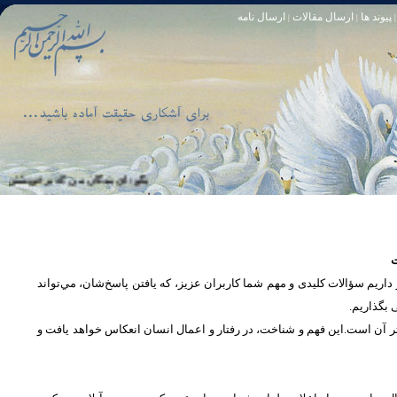
پیوند ها
ارسال مقالات
ارسال نامه
|
|
|
تا [مبادا] كسى بگويد: افسوس بر آنچه در كار خدا كوتاهى كردم! و حقّا كه من از ريشخند كنندگان بودم. سوره زمر 56
بگو: اى بندگان من كه بر خويشتن زياده‏ رو
ت
یم سؤالات کلیدی و مهم شما كاربران عزیز، که یافتن پاسخ‌‌شان، مي‌تواند
ی بگذاریم
تر آن است.این فهم و شناخت، در رفتار و اعمال انسان انعكاس خواهد يافت و