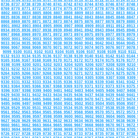
8703
8704
8705
8706
8707
8708
8709
8710
8711
8712
8713
8714
8715
8736
8737
8738
8739
8740
8741
8742
8743
8744
8745
8746
8747
8748
8769
8770
8771
8772
8773
8774
8775
8776
8777
8778
8779
8780
8781
8802
8803
8804
8805
8806
8807
8808
8809
8810
8811
8812
8813
8814
8835
8836
8837
8838
8839
8840
8841
8842
8843
8844
8845
8846
8847
8868
8869
8870
8871
8872
8873
8874
8875
8876
8877
8878
8879
8880
8901
8902
8903
8904
8905
8906
8907
8908
8909
8910
8911
8912
8913
8934
8935
8936
8937
8938
8939
8940
8941
8942
8943
8944
8945
8946
8967
8968
8969
8970
8971
8972
8973
8974
8975
8976
8977
8978
8979
9000
9001
9002
9003
9004
9005
9006
9007
9008
9009
9010
9011
9012
9033
9034
9035
9036
9037
9038
9039
9040
9041
9042
9043
9044
9045
9066
9067
9068
9069
9070
9071
9072
9073
9074
9075
9076
9077
9078
9099
9100
9101
9102
9103
9104
9105
9106
9107
9108
9109
9110
9111
9132
9133
9134
9135
9136
9137
9138
9139
9140
9141
9142
9143
9144
9165
9166
9167
9168
9169
9170
9171
9172
9173
9174
9175
9176
9177
9198
9199
9200
9201
9202
9203
9204
9205
9206
9207
9208
9209
9210
9231
9232
9233
9234
9235
9236
9237
9238
9239
9240
9241
9242
9243
9264
9265
9266
9267
9268
9269
9270
9271
9272
9273
9274
9275
9276
9297
9298
9299
9300
9301
9302
9303
9304
9305
9306
9307
9308
9309
9330
9331
9332
9333
9334
9335
9336
9337
9338
9339
9340
9341
9342
9363
9364
9365
9366
9367
9368
9369
9370
9371
9372
9373
9374
9375
9396
9397
9398
9399
9400
9401
9402
9403
9404
9405
9406
9407
9408
9429
9430
9431
9432
9433
9434
9435
9436
9437
9438
9439
9440
9441
9462
9463
9464
9465
9466
9467
9468
9469
9470
9471
9472
9473
9474
9495
9496
9497
9498
9499
9500
9501
9502
9503
9504
9505
9506
9507
9528
9529
9530
9531
9532
9533
9534
9535
9536
9537
9538
9539
9540
9561
9562
9563
9564
9565
9566
9567
9568
9569
9570
9571
9572
9573
9594
9595
9596
9597
9598
9599
9600
9601
9602
9603
9604
9605
9606
9627
9628
9629
9630
9631
9632
9633
9634
9635
9636
9637
9638
9639
9660
9661
9662
9663
9664
9665
9666
9667
9668
9669
9670
9671
9672
9693
9694
9695
9696
9697
9698
9699
9700
9701
9702
9703
9704
9705
9726
9727
9728
9729
9730
9731
9732
9733
9734
9735
9736
9737
9738