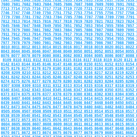
7647
7648
7649
7650
7651
7652
7653
7654
7655
7656
7657
7658
7659
7680
7681
7682
7683
7684
7685
7686
7687
7688
7689
7690
7691
7692
7713
7714
7715
7716
7717
7718
7719
7720
7721
7722
7723
7724
7725
7746
7747
7748
7749
7750
7751
7752
7753
7754
7755
7756
7757
7758
7779
7780
7781
7782
7783
7784
7785
7786
7787
7788
7789
7790
7791
7812
7813
7814
7815
7816
7817
7818
7819
7820
7821
7822
7823
7824
7845
7846
7847
7848
7849
7850
7851
7852
7853
7854
7855
7856
7857
7878
7879
7880
7881
7882
7883
7884
7885
7886
7887
7888
7889
7890
7911
7912
7913
7914
7915
7916
7917
7918
7919
7920
7921
7922
7923
7944
7945
7946
7947
7948
7949
7950
7951
7952
7953
7954
7955
7956
7977
7978
7979
7980
7981
7982
7983
7984
7985
7986
7987
7988
7989
8010
8011
8012
8013
8014
8015
8016
8017
8018
8019
8020
8021
8022
8043
8044
8045
8046
8047
8048
8049
8050
8051
8052
8053
8054
8055
8076
8077
8078
8079
8080
8081
8082
8083
8084
8085
8086
8087
8088
8109
8110
8111
8112
8113
8114
8115
8116
8117
8118
8119
8120
8121
8
8142
8143
8144
8145
8146
8147
8148
8149
8150
8151
8152
8153
8154
8175
8176
8177
8178
8179
8180
8181
8182
8183
8184
8185
8186
8187
8208
8209
8210
8211
8212
8213
8214
8215
8216
8217
8218
8219
8220
8241
8242
8243
8244
8245
8246
8247
8248
8249
8250
8251
8252
8253
8274
8275
8276
8277
8278
8279
8280
8281
8282
8283
8284
8285
8286
8307
8308
8309
8310
8311
8312
8313
8314
8315
8316
8317
8318
8319
8340
8341
8342
8343
8344
8345
8346
8347
8348
8349
8350
8351
8352
8373
8374
8375
8376
8377
8378
8379
8380
8381
8382
8383
8384
8385
8406
8407
8408
8409
8410
8411
8412
8413
8414
8415
8416
8417
8418
8439
8440
8441
8442
8443
8444
8445
8446
8447
8448
8449
8450
8451
8472
8473
8474
8475
8476
8477
8478
8479
8480
8481
8482
8483
8484
8505
8506
8507
8508
8509
8510
8511
8512
8513
8514
8515
8516
8517
8538
8539
8540
8541
8542
8543
8544
8545
8546
8547
8548
8549
8550
8571
8572
8573
8574
8575
8576
8577
8578
8579
8580
8581
8582
8583
8604
8605
8606
8607
8608
8609
8610
8611
8612
8613
8614
8615
8616
8637
8638
8639
8640
8641
8642
8643
8644
8645
8646
8647
8648
8649
8670
8671
8672
8673
8674
8675
8676
8677
8678
8679
8680
8681
8682