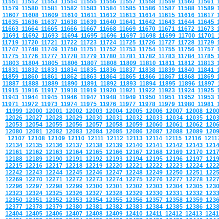
11551
11552
11553
11554
11555
11556
11557
11558
11559
11560
11561
11579
11580
11581
11582
11583
11584
11585
11586
11587
11588
11589
11607
11608
11609
11610
11611
11612
11613
11614
11615
11616
11617
11635
11636
11637
11638
11639
11640
11641
11642
11643
11644
11645
11663
11664
11665
11666
11667
11668
11669
11670
11671
11672
11673
11691
11692
11693
11694
11695
11696
11697
11698
11699
11700
11701
11719
11720
11721
11722
11723
11724
11725
11726
11727
11728
11729
11747
11748
11749
11750
11751
11752
11753
11754
11755
11756
11757
11775
11776
11777
11778
11779
11780
11781
11782
11783
11784
11785
11803
11804
11805
11806
11807
11808
11809
11810
11811
11812
11813
11831
11832
11833
11834
11835
11836
11837
11838
11839
11840
11841
11859
11860
11861
11862
11863
11864
11865
11866
11867
11868
11869
11887
11888
11889
11890
11891
11892
11893
11894
11895
11896
11897
11915
11916
11917
11918
11919
11920
11921
11922
11923
11924
11925
11943
11944
11945
11946
11947
11948
11949
11950
11951
11952
11953
11971
11972
11973
11974
11975
11976
11977
11978
11979
11980
11981
11999
12000
12001
12002
12003
12004
12005
12006
12007
12008
120
12026
12027
12028
12029
12030
12031
12032
12033
12034
12035
120
12053
12054
12055
12056
12057
12058
12059
12060
12061
12062
120
12080
12081
12082
12083
12084
12085
12086
12087
12088
12089
120
12107
12108
12109
12110
12111
12112
12113
12114
12115
12116
121
12134
12135
12136
12137
12138
12139
12140
12141
12142
12143
121
12161
12162
12163
12164
12165
12166
12167
12168
12169
12170
121
12188
12189
12190
12191
12192
12193
12194
12195
12196
12197
121
12215
12216
12217
12218
12219
12220
12221
12222
12223
12224
122
12242
12243
12244
12245
12246
12247
12248
12249
12250
12251
122
12269
12270
12271
12272
12273
12274
12275
12276
12277
12278
122
12296
12297
12298
12299
12300
12301
12302
12303
12304
12305
123
12323
12324
12325
12326
12327
12328
12329
12330
12331
12332
123
12350
12351
12352
12353
12354
12355
12356
12357
12358
12359
123
12377
12378
12379
12380
12381
12382
12383
12384
12385
12386
123
12404
12405
12406
12407
12408
12409
12410
12411
12412
12413
124