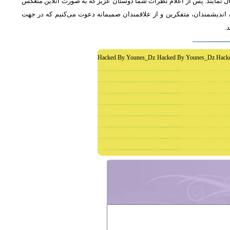
ل نمایند. پس از اعلام نظرات شما دوستان عزیز که به صورت آنلاین منعکس
اندیشمندان، متفکرین و از علاقمندان صمیمانه دعوت می‌کنیم که در جهت
د
Hacked By Younes_Dz Hacked By Younes_Dz Hack