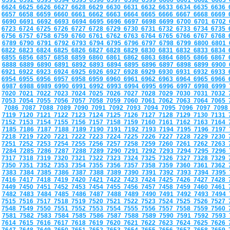
6591
6592
6593
6594
6595
6596
6597
6598
6599
6600
6601
6602
6603
6624
6625
6626
6627
6628
6629
6630
6631
6632
6633
6634
6635
6636
6657
6658
6659
6660
6661
6662
6663
6664
6665
6666
6667
6668
6669
6690
6691
6692
6693
6694
6695
6696
6697
6698
6699
6700
6701
6702
6723
6724
6725
6726
6727
6728
6729
6730
6731
6732
6733
6734
6735
6756
6757
6758
6759
6760
6761
6762
6763
6764
6765
6766
6767
6768
6789
6790
6791
6792
6793
6794
6795
6796
6797
6798
6799
6800
6801
6822
6823
6824
6825
6826
6827
6828
6829
6830
6831
6832
6833
6834
6855
6856
6857
6858
6859
6860
6861
6862
6863
6864
6865
6866
6867
6888
6889
6890
6891
6892
6893
6894
6895
6896
6897
6898
6899
6900
6921
6922
6923
6924
6925
6926
6927
6928
6929
6930
6931
6932
6933
6954
6955
6956
6957
6958
6959
6960
6961
6962
6963
6964
6965
6966
6987
6988
6989
6990
6991
6992
6993
6994
6995
6996
6997
6998
6999
7020
7021
7022
7023
7024
7025
7026
7027
7028
7029
7030
7031
7032
7053
7054
7055
7056
7057
7058
7059
7060
7061
7062
7063
7064
7065
7086
7087
7088
7089
7090
7091
7092
7093
7094
7095
7096
7097
709
7119
7120
7121
7122
7123
7124
7125
7126
7127
7128
7129
7130
7131
7152
7153
7154
7155
7156
7157
7158
7159
7160
7161
7162
7163
7164
7185
7186
7187
7188
7189
7190
7191
7192
7193
7194
7195
7196
7197
7218
7219
7220
7221
7222
7223
7224
7225
7226
7227
7228
7229
7230
7251
7252
7253
7254
7255
7256
7257
7258
7259
7260
7261
7262
7263
7284
7285
7286
7287
7288
7289
7290
7291
7292
7293
7294
7295
7296
7317
7318
7319
7320
7321
7322
7323
7324
7325
7326
7327
7328
7329
7350
7351
7352
7353
7354
7355
7356
7357
7358
7359
7360
7361
7362
7383
7384
7385
7386
7387
7388
7389
7390
7391
7392
7393
7394
7395
7416
7417
7418
7419
7420
7421
7422
7423
7424
7425
7426
7427
7428
7449
7450
7451
7452
7453
7454
7455
7456
7457
7458
7459
7460
7461
7482
7483
7484
7485
7486
7487
7488
7489
7490
7491
7492
7493
7494
7515
7516
7517
7518
7519
7520
7521
7522
7523
7524
7525
7526
7527
7548
7549
7550
7551
7552
7553
7554
7555
7556
7557
7558
7559
7560
7581
7582
7583
7584
7585
7586
7587
7588
7589
7590
7591
7592
7593
7614
7615
7616
7617
7618
7619
7620
7621
7622
7623
7624
7625
7626