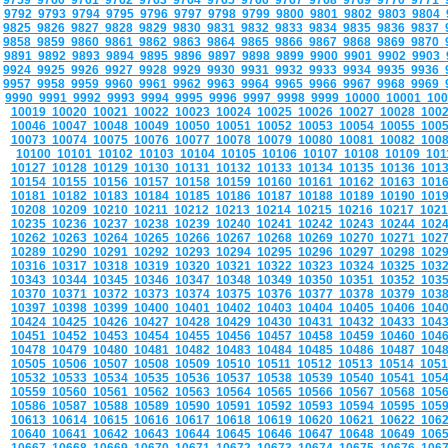
9759
9760
9761
9762
9763
9764
9765
9766
9767
9768
9769
9770
9771
9792
9793
9794
9795
9796
9797
9798
9799
9800
9801
9802
9803
9804
9825
9826
9827
9828
9829
9830
9831
9832
9833
9834
9835
9836
9837
9858
9859
9860
9861
9862
9863
9864
9865
9866
9867
9868
9869
9870
9891
9892
9893
9894
9895
9896
9897
9898
9899
9900
9901
9902
9903
9924
9925
9926
9927
9928
9929
9930
9931
9932
9933
9934
9935
9936
9957
9958
9959
9960
9961
9962
9963
9964
9965
9966
9967
9968
9969
9990
9991
9992
9993
9994
9995
9996
9997
9998
9999
10000
10001
10
10019
10020
10021
10022
10023
10024
10025
10026
10027
10028
100
10046
10047
10048
10049
10050
10051
10052
10053
10054
10055
100
10073
10074
10075
10076
10077
10078
10079
10080
10081
10082
100
10100
10101
10102
10103
10104
10105
10106
10107
10108
10109
10
10127
10128
10129
10130
10131
10132
10133
10134
10135
10136
101
10154
10155
10156
10157
10158
10159
10160
10161
10162
10163
101
10181
10182
10183
10184
10185
10186
10187
10188
10189
10190
101
10208
10209
10210
10211
10212
10213
10214
10215
10216
10217
102
10235
10236
10237
10238
10239
10240
10241
10242
10243
10244
102
10262
10263
10264
10265
10266
10267
10268
10269
10270
10271
102
10289
10290
10291
10292
10293
10294
10295
10296
10297
10298
102
10316
10317
10318
10319
10320
10321
10322
10323
10324
10325
103
10343
10344
10345
10346
10347
10348
10349
10350
10351
10352
103
10370
10371
10372
10373
10374
10375
10376
10377
10378
10379
103
10397
10398
10399
10400
10401
10402
10403
10404
10405
10406
104
10424
10425
10426
10427
10428
10429
10430
10431
10432
10433
104
10451
10452
10453
10454
10455
10456
10457
10458
10459
10460
104
10478
10479
10480
10481
10482
10483
10484
10485
10486
10487
104
10505
10506
10507
10508
10509
10510
10511
10512
10513
10514
105
10532
10533
10534
10535
10536
10537
10538
10539
10540
10541
105
10559
10560
10561
10562
10563
10564
10565
10566
10567
10568
105
10586
10587
10588
10589
10590
10591
10592
10593
10594
10595
105
10613
10614
10615
10616
10617
10618
10619
10620
10621
10622
106
10640
10641
10642
10643
10644
10645
10646
10647
10648
10649
106