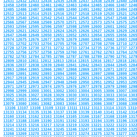
12431
12432
12433
12434
12435
12436
12437
12438
12439
12440
124
12458
12459
12460
12461
12462
12463
12464
12465
12466
12467
124
12485
12486
12487
12488
12489
12490
12491
12492
12493
12494
124
12512
12513
12514
12515
12516
12517
12518
12519
12520
12521
125
12539
12540
12541
12542
12543
12544
12545
12546
12547
12548
125
12566
12567
12568
12569
12570
12571
12572
12573
12574
12575
125
12593
12594
12595
12596
12597
12598
12599
12600
12601
12602
126
12620
12621
12622
12623
12624
12625
12626
12627
12628
12629
126
12647
12648
12649
12650
12651
12652
12653
12654
12655
12656
126
12674
12675
12676
12677
12678
12679
12680
12681
12682
12683
126
12701
12702
12703
12704
12705
12706
12707
12708
12709
12710
127
12728
12729
12730
12731
12732
12733
12734
12735
12736
12737
127
12755
12756
12757
12758
12759
12760
12761
12762
12763
12764
127
12782
12783
12784
12785
12786
12787
12788
12789
12790
12791
127
12809
12810
12811
12812
12813
12814
12815
12816
12817
12818
128
12836
12837
12838
12839
12840
12841
12842
12843
12844
12845
128
12863
12864
12865
12866
12867
12868
12869
12870
12871
12872
128
12890
12891
12892
12893
12894
12895
12896
12897
12898
12899
129
12917
12918
12919
12920
12921
12922
12923
12924
12925
12926
129
12944
12945
12946
12947
12948
12949
12950
12951
12952
12953
129
12971
12972
12973
12974
12975
12976
12977
12978
12979
12980
129
12998
12999
13000
13001
13002
13003
13004
13005
13006
13007
130
13025
13026
13027
13028
13029
13030
13031
13032
13033
13034
130
13052
13053
13054
13055
13056
13057
13058
13059
13060
13061
130
13079
13080
13081
13082
13083
13084
13085
13086
13087
13088
130
13106
13107
13108
13109
13110
13111
13112
13113
13114
13115
131
13133
13134
13135
13136
13137
13138
13139
13140
13141
13142
131
13160
13161
13162
13163
13164
13165
13166
13167
13168
13169
131
13187
13188
13189
13190
13191
13192
13193
13194
13195
13196
131
13214
13215
13216
13217
13218
13219
13220
13221
13222
13223
132
13241
13242
13243
13244
13245
13246
13247
13248
13249
13250
132
13268
13269
13270
13271
13272
13273
13274
13275
13276
13277
132