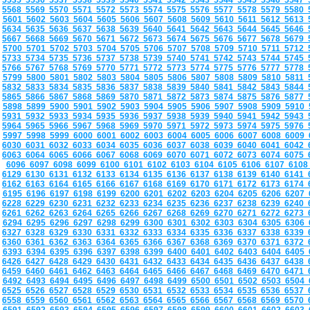
5535
5536
5537
5538
5539
5540
5541
5542
5543
5544
5545
5546
5547
5568
5569
5570
5571
5572
5573
5574
5575
5576
5577
5578
5579
5580
5601
5602
5603
5604
5605
5606
5607
5608
5609
5610
5611
5612
5613
5634
5635
5636
5637
5638
5639
5640
5641
5642
5643
5644
5645
5646
5667
5668
5669
5670
5671
5672
5673
5674
5675
5676
5677
5678
5679
5700
5701
5702
5703
5704
5705
5706
5707
5708
5709
5710
5711
5712
5733
5734
5735
5736
5737
5738
5739
5740
5741
5742
5743
5744
5745
5766
5767
5768
5769
5770
5771
5772
5773
5774
5775
5776
5777
5778
5799
5800
5801
5802
5803
5804
5805
5806
5807
5808
5809
5810
5811
5832
5833
5834
5835
5836
5837
5838
5839
5840
5841
5842
5843
5844
5865
5866
5867
5868
5869
5870
5871
5872
5873
5874
5875
5876
5877
5898
5899
5900
5901
5902
5903
5904
5905
5906
5907
5908
5909
5910
5931
5932
5933
5934
5935
5936
5937
5938
5939
5940
5941
5942
5943
5964
5965
5966
5967
5968
5969
5970
5971
5972
5973
5974
5975
5976
5997
5998
5999
6000
6001
6002
6003
6004
6005
6006
6007
6008
6009
6030
6031
6032
6033
6034
6035
6036
6037
6038
6039
6040
6041
6042
6063
6064
6065
6066
6067
6068
6069
6070
6071
6072
6073
6074
6075
6096
6097
6098
6099
6100
6101
6102
6103
6104
6105
6106
6107
610
6129
6130
6131
6132
6133
6134
6135
6136
6137
6138
6139
6140
6141
6162
6163
6164
6165
6166
6167
6168
6169
6170
6171
6172
6173
6174
6195
6196
6197
6198
6199
6200
6201
6202
6203
6204
6205
6206
6207
6228
6229
6230
6231
6232
6233
6234
6235
6236
6237
6238
6239
6240
6261
6262
6263
6264
6265
6266
6267
6268
6269
6270
6271
6272
6273
6294
6295
6296
6297
6298
6299
6300
6301
6302
6303
6304
6305
6306
6327
6328
6329
6330
6331
6332
6333
6334
6335
6336
6337
6338
6339
6360
6361
6362
6363
6364
6365
6366
6367
6368
6369
6370
6371
6372
6393
6394
6395
6396
6397
6398
6399
6400
6401
6402
6403
6404
6405
6426
6427
6428
6429
6430
6431
6432
6433
6434
6435
6436
6437
6438
6459
6460
6461
6462
6463
6464
6465
6466
6467
6468
6469
6470
6471
6492
6493
6494
6495
6496
6497
6498
6499
6500
6501
6502
6503
6504
6525
6526
6527
6528
6529
6530
6531
6532
6533
6534
6535
6536
6537
6558
6559
6560
6561
6562
6563
6564
6565
6566
6567
6568
6569
6570