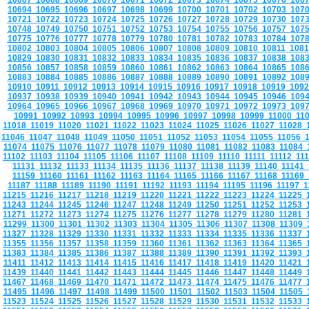
10667
10668
10669
10670
10671
10672
10673
10674
10675
10676
106
10694
10695
10696
10697
10698
10699
10700
10701
10702
10703
107
10721
10722
10723
10724
10725
10726
10727
10728
10729
10730
107
10748
10749
10750
10751
10752
10753
10754
10755
10756
10757
107
10775
10776
10777
10778
10779
10780
10781
10782
10783
10784
107
10802
10803
10804
10805
10806
10807
10808
10809
10810
10811
108
10829
10830
10831
10832
10833
10834
10835
10836
10837
10838
108
10856
10857
10858
10859
10860
10861
10862
10863
10864
10865
108
10883
10884
10885
10886
10887
10888
10889
10890
10891
10892
108
10910
10911
10912
10913
10914
10915
10916
10917
10918
10919
109
10937
10938
10939
10940
10941
10942
10943
10944
10945
10946
109
10964
10965
10966
10967
10968
10969
10970
10971
10972
10973
109
10991
10992
10993
10994
10995
10996
10997
10998
10999
11000
11
11018
11019
11020
11021
11022
11023
11024
11025
11026
11027
11028
11046
11047
11048
11049
11050
11051
11052
11053
11054
11055
11056
11074
11075
11076
11077
11078
11079
11080
11081
11082
11083
11084
11102
11103
11104
11105
11106
11107
11108
11109
11110
11111
11112
11
11131
11132
11133
11134
11135
11136
11137
11138
11139
11140
11141
11159
11160
11161
11162
11163
11164
11165
11166
11167
11168
11169
11187
11188
11189
11190
11191
11192
11193
11194
11195
11196
11197
1
11215
11216
11217
11218
11219
11220
11221
11222
11223
11224
11225
11243
11244
11245
11246
11247
11248
11249
11250
11251
11252
11253
11271
11272
11273
11274
11275
11276
11277
11278
11279
11280
11281
11299
11300
11301
11302
11303
11304
11305
11306
11307
11308
11309
11327
11328
11329
11330
11331
11332
11333
11334
11335
11336
11337
11355
11356
11357
11358
11359
11360
11361
11362
11363
11364
11365
11383
11384
11385
11386
11387
11388
11389
11390
11391
11392
11393
11411
11412
11413
11414
11415
11416
11417
11418
11419
11420
11421
11439
11440
11441
11442
11443
11444
11445
11446
11447
11448
11449
11467
11468
11469
11470
11471
11472
11473
11474
11475
11476
11477
11495
11496
11497
11498
11499
11500
11501
11502
11503
11504
11505
11523
11524
11525
11526
11527
11528
11529
11530
11531
11532
11533