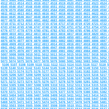
4479
4480
4481
4482
4483
4484
4485
4486
4487
4488
4489
4490
4491
4512
4513
4514
4515
4516
4517
4518
4519
4520
4521
4522
4523
4524
4545
4546
4547
4548
4549
4550
4551
4552
4553
4554
4555
4556
4557
4578
4579
4580
4581
4582
4583
4584
4585
4586
4587
4588
4589
4590
4611
4612
4613
4614
4615
4616
4617
4618
4619
4620
4621
4622
4623
4644
4645
4646
4647
4648
4649
4650
4651
4652
4653
4654
4655
4656
4677
4678
4679
4680
4681
4682
4683
4684
4685
4686
4687
4688
4689
4710
4711
4712
4713
4714
4715
4716
4717
4718
4719
4720
4721
4722
4743
4744
4745
4746
4747
4748
4749
4750
4751
4752
4753
4754
4755
4776
4777
4778
4779
4780
4781
4782
4783
4784
4785
4786
4787
4788
4809
4810
4811
4812
4813
4814
4815
4816
4817
4818
4819
4820
4821
4842
4843
4844
4845
4846
4847
4848
4849
4850
4851
4852
4853
4854
4875
4876
4877
4878
4879
4880
4881
4882
4883
4884
4885
4886
4887
4908
4909
4910
4911
4912
4913
4914
4915
4916
4917
4918
4919
4920
4941
4942
4943
4944
4945
4946
4947
4948
4949
4950
4951
4952
4953
4974
4975
4976
4977
4978
4979
4980
4981
4982
4983
4984
4985
4986
5007
5008
5009
5010
5011
5012
5013
5014
5015
5016
5017
5018
5019
5040
5041
5042
5043
5044
5045
5046
5047
5048
5049
5050
5051
5052
5073
5074
5075
5076
5077
5078
5079
5080
5081
5082
5083
5084
5085
5106
5107
5108
5109
5110
5111
5112
5113
5114
5115
5116
5117
5118
5139
5140
5141
5142
5143
5144
5145
5146
5147
5148
5149
5150
5151
5172
5173
5174
5175
5176
5177
5178
5179
5180
5181
5182
5183
5184
5205
5206
5207
5208
5209
5210
5211
5212
5213
5214
5215
5216
5217
5238
5239
5240
5241
5242
5243
5244
5245
5246
5247
5248
5249
5250
5271
5272
5273
5274
5275
5276
5277
5278
5279
5280
5281
5282
5283
5304
5305
5306
5307
5308
5309
5310
5311
5312
5313
5314
5315
5316
5337
5338
5339
5340
5341
5342
5343
5344
5345
5346
5347
5348
5349
5370
5371
5372
5373
5374
5375
5376
5377
5378
5379
5380
5381
5382
5403
5404
5405
5406
5407
5408
5409
5410
5411
5412
5413
5414
5415
5436
5437
5438
5439
5440
5441
5442
5443
5444
5445
5446
5447
5448
5469
5470
5471
5472
5473
5474
5475
5476
5477
5478
5479
5480
5481
5502
5503
5504
5505
5506
5507
5508
5509
5510
5511
5512
5513
5514