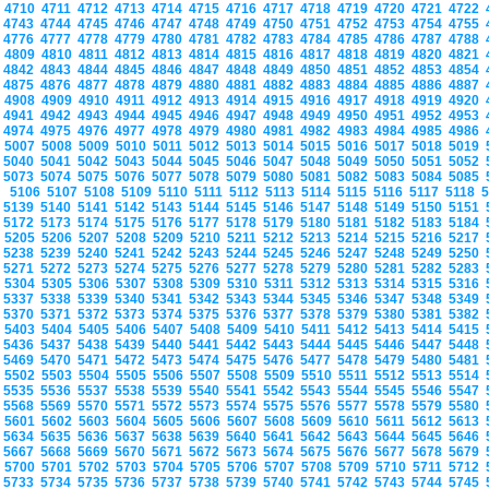
4710
4711
4712
4713
4714
4715
4716
4717
4718
4719
4720
4721
4722
4743
4744
4745
4746
4747
4748
4749
4750
4751
4752
4753
4754
4755
4776
4777
4778
4779
4780
4781
4782
4783
4784
4785
4786
4787
4788
4809
4810
4811
4812
4813
4814
4815
4816
4817
4818
4819
4820
4821
4842
4843
4844
4845
4846
4847
4848
4849
4850
4851
4852
4853
4854
4875
4876
4877
4878
4879
4880
4881
4882
4883
4884
4885
4886
4887
4908
4909
4910
4911
4912
4913
4914
4915
4916
4917
4918
4919
4920
4941
4942
4943
4944
4945
4946
4947
4948
4949
4950
4951
4952
4953
4974
4975
4976
4977
4978
4979
4980
4981
4982
4983
4984
4985
4986
5007
5008
5009
5010
5011
5012
5013
5014
5015
5016
5017
5018
5019
5040
5041
5042
5043
5044
5045
5046
5047
5048
5049
5050
5051
5052
5073
5074
5075
5076
5077
5078
5079
5080
5081
5082
5083
5084
5085
5106
5107
5108
5109
5110
5111
5112
5113
5114
5115
5116
5117
5118
5139
5140
5141
5142
5143
5144
5145
5146
5147
5148
5149
5150
5151
5172
5173
5174
5175
5176
5177
5178
5179
5180
5181
5182
5183
5184
5205
5206
5207
5208
5209
5210
5211
5212
5213
5214
5215
5216
5217
5238
5239
5240
5241
5242
5243
5244
5245
5246
5247
5248
5249
5250
5271
5272
5273
5274
5275
5276
5277
5278
5279
5280
5281
5282
5283
5304
5305
5306
5307
5308
5309
5310
5311
5312
5313
5314
5315
5316
5337
5338
5339
5340
5341
5342
5343
5344
5345
5346
5347
5348
5349
5370
5371
5372
5373
5374
5375
5376
5377
5378
5379
5380
5381
5382
5403
5404
5405
5406
5407
5408
5409
5410
5411
5412
5413
5414
5415
5436
5437
5438
5439
5440
5441
5442
5443
5444
5445
5446
5447
5448
5469
5470
5471
5472
5473
5474
5475
5476
5477
5478
5479
5480
5481
5502
5503
5504
5505
5506
5507
5508
5509
5510
5511
5512
5513
5514
5535
5536
5537
5538
5539
5540
5541
5542
5543
5544
5545
5546
5547
5568
5569
5570
5571
5572
5573
5574
5575
5576
5577
5578
5579
5580
5601
5602
5603
5604
5605
5606
5607
5608
5609
5610
5611
5612
5613
5634
5635
5636
5637
5638
5639
5640
5641
5642
5643
5644
5645
5646
5667
5668
5669
5670
5671
5672
5673
5674
5675
5676
5677
5678
5679
5700
5701
5702
5703
5704
5705
5706
5707
5708
5709
5710
5711
5712
5733
5734
5735
5736
5737
5738
5739
5740
5741
5742
5743
5744
5745