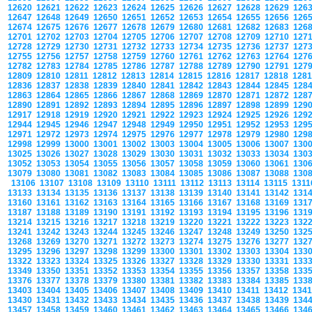
12620
12621
12622
12623
12624
12625
12626
12627
12628
12629
126
12647
12648
12649
12650
12651
12652
12653
12654
12655
12656
126
12674
12675
12676
12677
12678
12679
12680
12681
12682
12683
126
12701
12702
12703
12704
12705
12706
12707
12708
12709
12710
127
12728
12729
12730
12731
12732
12733
12734
12735
12736
12737
127
12755
12756
12757
12758
12759
12760
12761
12762
12763
12764
127
12782
12783
12784
12785
12786
12787
12788
12789
12790
12791
127
12809
12810
12811
12812
12813
12814
12815
12816
12817
12818
128
12836
12837
12838
12839
12840
12841
12842
12843
12844
12845
128
12863
12864
12865
12866
12867
12868
12869
12870
12871
12872
128
12890
12891
12892
12893
12894
12895
12896
12897
12898
12899
129
12917
12918
12919
12920
12921
12922
12923
12924
12925
12926
129
12944
12945
12946
12947
12948
12949
12950
12951
12952
12953
129
12971
12972
12973
12974
12975
12976
12977
12978
12979
12980
129
12998
12999
13000
13001
13002
13003
13004
13005
13006
13007
130
13025
13026
13027
13028
13029
13030
13031
13032
13033
13034
130
13052
13053
13054
13055
13056
13057
13058
13059
13060
13061
130
13079
13080
13081
13082
13083
13084
13085
13086
13087
13088
130
13106
13107
13108
13109
13110
13111
13112
13113
13114
13115
131
13133
13134
13135
13136
13137
13138
13139
13140
13141
13142
131
13160
13161
13162
13163
13164
13165
13166
13167
13168
13169
131
13187
13188
13189
13190
13191
13192
13193
13194
13195
13196
131
13214
13215
13216
13217
13218
13219
13220
13221
13222
13223
132
13241
13242
13243
13244
13245
13246
13247
13248
13249
13250
132
13268
13269
13270
13271
13272
13273
13274
13275
13276
13277
132
13295
13296
13297
13298
13299
13300
13301
13302
13303
13304
133
13322
13323
13324
13325
13326
13327
13328
13329
13330
13331
133
13349
13350
13351
13352
13353
13354
13355
13356
13357
13358
133
13376
13377
13378
13379
13380
13381
13382
13383
13384
13385
133
13403
13404
13405
13406
13407
13408
13409
13410
13411
13412
134
13430
13431
13432
13433
13434
13435
13436
13437
13438
13439
134
13457
13458
13459
13460
13461
13462
13463
13464
13465
13466
134