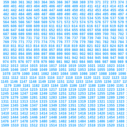
359
360
361
362
363
364
365
366
367
368
369
370
371
372
373
374
400
401
402
403
404
405
406
407
408
409
410
411
412
413
414
415
441
442
443
444
445
446
447
448
449
450
451
452
453
454
455
456
482
483
484
485
486
487
488
489
490
491
492
493
494
495
496
497
523
524
525
526
527
528
529
530
531
532
533
534
535
536
537
538
564
565
566
567
568
569
570
571
572
573
574
575
576
577
578
579
605
606
607
608
609
610
611
612
613
614
615
616
617
618
619
620
646
647
648
649
650
651
652
653
654
655
656
657
658
659
660
661
687
688
689
690
691
692
693
694
695
696
697
698
699
700
701
702
728
729
730
731
732
733
734
735
736
737
738
739
740
741
742
743
769
770
771
772
773
774
775
776
777
778
779
780
781
782
783
784
810
811
812
813
814
815
816
817
818
819
820
821
822
823
824
825
851
852
853
854
855
856
857
858
859
860
861
862
863
864
865
866
892
893
894
895
896
897
898
899
900
901
902
903
904
905
906
907
933
934
935
936
937
938
939
940
941
942
943
944
945
946
947
948
974
975
976
977
978
979
980
981
982
983
984
985
986
987
988
989
1012
1013
1014
1015
1016
1017
1018
1019
1020
1021
1022
1023
1024
1045
1046
1047
1048
1049
1050
1051
1052
1053
1054
1055
1056
1057
1078
1079
1080
1081
1082
1083
1084
1085
1086
1087
1088
1089
109
1111
1112
1113
1114
1115
1116
1117
1118
1119
1120
1121
1122
1123
11
1145
1146
1147
1148
1149
1150
1151
1152
1153
1154
1155
1156
1157
1
1179
1180
1181
1182
1183
1184
1185
1186
1187
1188
1189
1190
1191
1212
1213
1214
1215
1216
1217
1218
1219
1220
1221
1222
1223
1224
1245
1246
1247
1248
1249
1250
1251
1252
1253
1254
1255
1256
1257
1278
1279
1280
1281
1282
1283
1284
1285
1286
1287
1288
1289
1290
1311
1312
1313
1314
1315
1316
1317
1318
1319
1320
1321
1322
1323
1344
1345
1346
1347
1348
1349
1350
1351
1352
1353
1354
1355
1356
1377
1378
1379
1380
1381
1382
1383
1384
1385
1386
1387
1388
1389
1410
1411
1412
1413
1414
1415
1416
1417
1418
1419
1420
1421
1422
1443
1444
1445
1446
1447
1448
1449
1450
1451
1452
1453
1454
1455
1476
1477
1478
1479
1480
1481
1482
1483
1484
1485
1486
1487
1488
1509
1510
1511
1512
1513
1514
1515
1516
1517
1518
1519
1520
1521