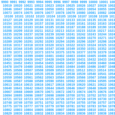
9990
9991
9992
9993
9994
9995
9996
9997
9998
9999
10000
10001
10
10019
10020
10021
10022
10023
10024
10025
10026
10027
10028
100
10046
10047
10048
10049
10050
10051
10052
10053
10054
10055
100
10073
10074
10075
10076
10077
10078
10079
10080
10081
10082
100
10100
10101
10102
10103
10104
10105
10106
10107
10108
10109
10
10127
10128
10129
10130
10131
10132
10133
10134
10135
10136
101
10154
10155
10156
10157
10158
10159
10160
10161
10162
10163
101
10181
10182
10183
10184
10185
10186
10187
10188
10189
10190
101
10208
10209
10210
10211
10212
10213
10214
10215
10216
10217
102
10235
10236
10237
10238
10239
10240
10241
10242
10243
10244
102
10262
10263
10264
10265
10266
10267
10268
10269
10270
10271
102
10289
10290
10291
10292
10293
10294
10295
10296
10297
10298
102
10316
10317
10318
10319
10320
10321
10322
10323
10324
10325
103
10343
10344
10345
10346
10347
10348
10349
10350
10351
10352
103
10370
10371
10372
10373
10374
10375
10376
10377
10378
10379
103
10397
10398
10399
10400
10401
10402
10403
10404
10405
10406
104
10424
10425
10426
10427
10428
10429
10430
10431
10432
10433
104
10451
10452
10453
10454
10455
10456
10457
10458
10459
10460
104
10478
10479
10480
10481
10482
10483
10484
10485
10486
10487
104
10505
10506
10507
10508
10509
10510
10511
10512
10513
10514
105
10532
10533
10534
10535
10536
10537
10538
10539
10540
10541
105
10559
10560
10561
10562
10563
10564
10565
10566
10567
10568
105
10586
10587
10588
10589
10590
10591
10592
10593
10594
10595
105
10613
10614
10615
10616
10617
10618
10619
10620
10621
10622
106
10640
10641
10642
10643
10644
10645
10646
10647
10648
10649
106
10667
10668
10669
10670
10671
10672
10673
10674
10675
10676
106
10694
10695
10696
10697
10698
10699
10700
10701
10702
10703
107
10721
10722
10723
10724
10725
10726
10727
10728
10729
10730
107
10748
10749
10750
10751
10752
10753
10754
10755
10756
10757
107
10775
10776
10777
10778
10779
10780
10781
10782
10783
10784
107
10802
10803
10804
10805
10806
10807
10808
10809
10810
10811
108
10829
10830
10831
10832
10833
10834
10835
10836
10837
10838
108