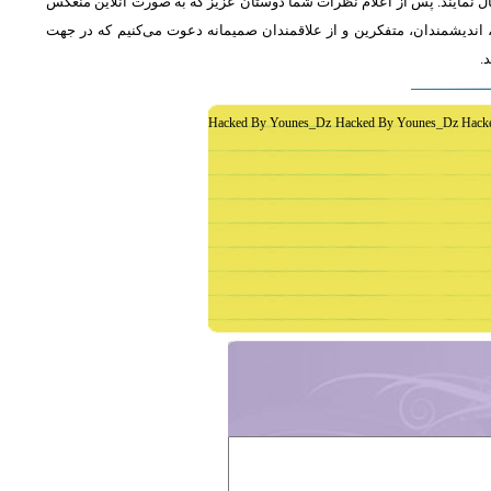
ل نمایند. پس از اعلام نظرات شما دوستان عزیز که به صورت آنلاین منعکس
اندیشمندان، متفکرین و از علاقمندان صمیمانه دعوت می‌کنیم که در جهت
د
Hacked By Younes_Dz Hacked By Younes_Dz Hack