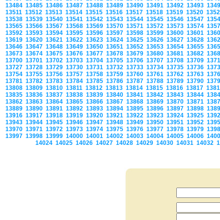
13484
13485
13486
13487
13488
13489
13490
13491
13492
13493
134
13511
13512
13513
13514
13515
13516
13517
13518
13519
13520
135
13538
13539
13540
13541
13542
13543
13544
13545
13546
13547
135
13565
13566
13567
13568
13569
13570
13571
13572
13573
13574
135
13592
13593
13594
13595
13596
13597
13598
13599
13600
13601
136
13619
13620
13621
13622
13623
13624
13625
13626
13627
13628
136
13646
13647
13648
13649
13650
13651
13652
13653
13654
13655
136
13673
13674
13675
13676
13677
13678
13679
13680
13681
13682
136
13700
13701
13702
13703
13704
13705
13706
13707
13708
13709
137
13727
13728
13729
13730
13731
13732
13733
13734
13735
13736
137
13754
13755
13756
13757
13758
13759
13760
13761
13762
13763
137
13781
13782
13783
13784
13785
13786
13787
13788
13789
13790
137
13808
13809
13810
13811
13812
13813
13814
13815
13816
13817
138
13835
13836
13837
13838
13839
13840
13841
13842
13843
13844
138
13862
13863
13864
13865
13866
13867
13868
13869
13870
13871
138
13889
13890
13891
13892
13893
13894
13895
13896
13897
13898
138
13916
13917
13918
13919
13920
13921
13922
13923
13924
13925
139
13943
13944
13945
13946
13947
13948
13949
13950
13951
13952
139
13970
13971
13972
13973
13974
13975
13976
13977
13978
13979
139
13997
13998
13999
14000
14001
14002
14003
14004
14005
14006
140
14024
14025
14026
14027
14028
14029
14030
14031
14032