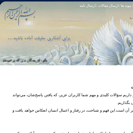
پیوند ها
ارسال مقالات
ارسال نامه
|
|
|
تا [مبادا] كسى بگويد: افسوس بر آنچه در كار خدا كوتاهى كردم! و حقّا كه من از ريشخند كنندگان بودم. سوره زمر 56
بگو: اى بندگان من كه بر خويشتن زياده‏ 
ت
یم سؤالات کلیدی و مهم شما كاربران عزیز، که یافتن پاسخ‌‌شان، مي‌تواند
ی بگذاریم
تر آن است.این فهم و شناخت، در رفتار و اعمال انسان انعكاس خواهد يافت و