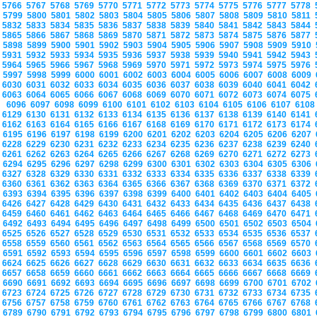
5766
5767
5768
5769
5770
5771
5772
5773
5774
5775
5776
5777
5778
5799
5800
5801
5802
5803
5804
5805
5806
5807
5808
5809
5810
5811
5832
5833
5834
5835
5836
5837
5838
5839
5840
5841
5842
5843
5844
5865
5866
5867
5868
5869
5870
5871
5872
5873
5874
5875
5876
5877
5898
5899
5900
5901
5902
5903
5904
5905
5906
5907
5908
5909
5910
5931
5932
5933
5934
5935
5936
5937
5938
5939
5940
5941
5942
5943
5964
5965
5966
5967
5968
5969
5970
5971
5972
5973
5974
5975
5976
5997
5998
5999
6000
6001
6002
6003
6004
6005
6006
6007
6008
6009
6030
6031
6032
6033
6034
6035
6036
6037
6038
6039
6040
6041
6042
6063
6064
6065
6066
6067
6068
6069
6070
6071
6072
6073
6074
6075
6096
6097
6098
6099
6100
6101
6102
6103
6104
6105
6106
6107
610
6129
6130
6131
6132
6133
6134
6135
6136
6137
6138
6139
6140
6141
6162
6163
6164
6165
6166
6167
6168
6169
6170
6171
6172
6173
6174
6195
6196
6197
6198
6199
6200
6201
6202
6203
6204
6205
6206
6207
6228
6229
6230
6231
6232
6233
6234
6235
6236
6237
6238
6239
6240
6261
6262
6263
6264
6265
6266
6267
6268
6269
6270
6271
6272
6273
6294
6295
6296
6297
6298
6299
6300
6301
6302
6303
6304
6305
6306
6327
6328
6329
6330
6331
6332
6333
6334
6335
6336
6337
6338
6339
6360
6361
6362
6363
6364
6365
6366
6367
6368
6369
6370
6371
6372
6393
6394
6395
6396
6397
6398
6399
6400
6401
6402
6403
6404
6405
6426
6427
6428
6429
6430
6431
6432
6433
6434
6435
6436
6437
6438
6459
6460
6461
6462
6463
6464
6465
6466
6467
6468
6469
6470
6471
6492
6493
6494
6495
6496
6497
6498
6499
6500
6501
6502
6503
6504
6525
6526
6527
6528
6529
6530
6531
6532
6533
6534
6535
6536
6537
6558
6559
6560
6561
6562
6563
6564
6565
6566
6567
6568
6569
6570
6591
6592
6593
6594
6595
6596
6597
6598
6599
6600
6601
6602
6603
6624
6625
6626
6627
6628
6629
6630
6631
6632
6633
6634
6635
6636
6657
6658
6659
6660
6661
6662
6663
6664
6665
6666
6667
6668
6669
6690
6691
6692
6693
6694
6695
6696
6697
6698
6699
6700
6701
6702
6723
6724
6725
6726
6727
6728
6729
6730
6731
6732
6733
6734
6735
6756
6757
6758
6759
6760
6761
6762
6763
6764
6765
6766
6767
6768
6789
6790
6791
6792
6793
6794
6795
6796
6797
6798
6799
6800
6801