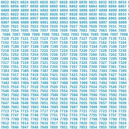
6822
6823
6824
6825
6826
6827
6828
6829
6830
6831
6832
6833
6834
6855
6856
6857
6858
6859
6860
6861
6862
6863
6864
6865
6866
6867
6888
6889
6890
6891
6892
6893
6894
6895
6896
6897
6898
6899
6900
6921
6922
6923
6924
6925
6926
6927
6928
6929
6930
6931
6932
6933
6954
6955
6956
6957
6958
6959
6960
6961
6962
6963
6964
6965
6966
6987
6988
6989
6990
6991
6992
6993
6994
6995
6996
6997
6998
6999
7020
7021
7022
7023
7024
7025
7026
7027
7028
7029
7030
7031
7032
7053
7054
7055
7056
7057
7058
7059
7060
7061
7062
7063
7064
7065
7086
7087
7088
7089
7090
7091
7092
7093
7094
7095
7096
7097
709
7119
7120
7121
7122
7123
7124
7125
7126
7127
7128
7129
7130
7131
7152
7153
7154
7155
7156
7157
7158
7159
7160
7161
7162
7163
7164
7185
7186
7187
7188
7189
7190
7191
7192
7193
7194
7195
7196
7197
7218
7219
7220
7221
7222
7223
7224
7225
7226
7227
7228
7229
7230
7251
7252
7253
7254
7255
7256
7257
7258
7259
7260
7261
7262
7263
7284
7285
7286
7287
7288
7289
7290
7291
7292
7293
7294
7295
7296
7317
7318
7319
7320
7321
7322
7323
7324
7325
7326
7327
7328
7329
7350
7351
7352
7353
7354
7355
7356
7357
7358
7359
7360
7361
7362
7383
7384
7385
7386
7387
7388
7389
7390
7391
7392
7393
7394
7395
7416
7417
7418
7419
7420
7421
7422
7423
7424
7425
7426
7427
7428
7449
7450
7451
7452
7453
7454
7455
7456
7457
7458
7459
7460
7461
7482
7483
7484
7485
7486
7487
7488
7489
7490
7491
7492
7493
7494
7515
7516
7517
7518
7519
7520
7521
7522
7523
7524
7525
7526
7527
7548
7549
7550
7551
7552
7553
7554
7555
7556
7557
7558
7559
7560
7581
7582
7583
7584
7585
7586
7587
7588
7589
7590
7591
7592
7593
7614
7615
7616
7617
7618
7619
7620
7621
7622
7623
7624
7625
7626
7647
7648
7649
7650
7651
7652
7653
7654
7655
7656
7657
7658
7659
7680
7681
7682
7683
7684
7685
7686
7687
7688
7689
7690
7691
7692
7713
7714
7715
7716
7717
7718
7719
7720
7721
7722
7723
7724
7725
7746
7747
7748
7749
7750
7751
7752
7753
7754
7755
7756
7757
7758
7779
7780
7781
7782
7783
7784
7785
7786
7787
7788
7789
7790
7791
7812
7813
7814
7815
7816
7817
7818
7819
7820
7821
7822
7823
7824
7845
7846
7847
7848
7849
7850
7851
7852
7853
7854
7855
7856
7857