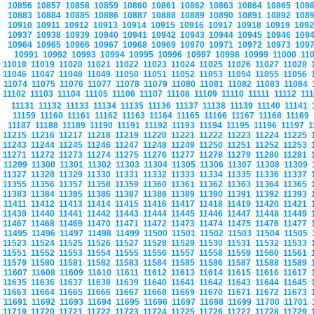
10856
10857
10858
10859
10860
10861
10862
10863
10864
10865
108
10883
10884
10885
10886
10887
10888
10889
10890
10891
10892
108
10910
10911
10912
10913
10914
10915
10916
10917
10918
10919
109
10937
10938
10939
10940
10941
10942
10943
10944
10945
10946
109
10964
10965
10966
10967
10968
10969
10970
10971
10972
10973
109
10991
10992
10993
10994
10995
10996
10997
10998
10999
11000
11
11018
11019
11020
11021
11022
11023
11024
11025
11026
11027
11028
11046
11047
11048
11049
11050
11051
11052
11053
11054
11055
11056
11074
11075
11076
11077
11078
11079
11080
11081
11082
11083
11084
11102
11103
11104
11105
11106
11107
11108
11109
11110
11111
11112
11
11131
11132
11133
11134
11135
11136
11137
11138
11139
11140
11141
11159
11160
11161
11162
11163
11164
11165
11166
11167
11168
11169
11187
11188
11189
11190
11191
11192
11193
11194
11195
11196
11197
1
11215
11216
11217
11218
11219
11220
11221
11222
11223
11224
11225
11243
11244
11245
11246
11247
11248
11249
11250
11251
11252
11253
11271
11272
11273
11274
11275
11276
11277
11278
11279
11280
11281
11299
11300
11301
11302
11303
11304
11305
11306
11307
11308
11309
11327
11328
11329
11330
11331
11332
11333
11334
11335
11336
11337
11355
11356
11357
11358
11359
11360
11361
11362
11363
11364
11365
11383
11384
11385
11386
11387
11388
11389
11390
11391
11392
11393
11411
11412
11413
11414
11415
11416
11417
11418
11419
11420
11421
11439
11440
11441
11442
11443
11444
11445
11446
11447
11448
11449
11467
11468
11469
11470
11471
11472
11473
11474
11475
11476
11477
11495
11496
11497
11498
11499
11500
11501
11502
11503
11504
11505
11523
11524
11525
11526
11527
11528
11529
11530
11531
11532
11533
11551
11552
11553
11554
11555
11556
11557
11558
11559
11560
11561
11579
11580
11581
11582
11583
11584
11585
11586
11587
11588
11589
11607
11608
11609
11610
11611
11612
11613
11614
11615
11616
11617
11635
11636
11637
11638
11639
11640
11641
11642
11643
11644
11645
11663
11664
11665
11666
11667
11668
11669
11670
11671
11672
11673
11691
11692
11693
11694
11695
11696
11697
11698
11699
11700
11701
11719
11720
11721
11722
11723
11724
11725
11726
11727
11728
11729