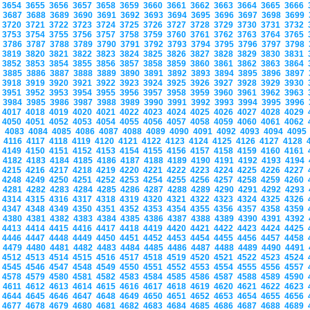
3654
3655
3656
3657
3658
3659
3660
3661
3662
3663
3664
3665
3666
3687
3688
3689
3690
3691
3692
3693
3694
3695
3696
3697
3698
3699
3720
3721
3722
3723
3724
3725
3726
3727
3728
3729
3730
3731
3732
3753
3754
3755
3756
3757
3758
3759
3760
3761
3762
3763
3764
3765
3786
3787
3788
3789
3790
3791
3792
3793
3794
3795
3796
3797
3798
3819
3820
3821
3822
3823
3824
3825
3826
3827
3828
3829
3830
3831
3852
3853
3854
3855
3856
3857
3858
3859
3860
3861
3862
3863
3864
3885
3886
3887
3888
3889
3890
3891
3892
3893
3894
3895
3896
3897
3918
3919
3920
3921
3922
3923
3924
3925
3926
3927
3928
3929
3930
3951
3952
3953
3954
3955
3956
3957
3958
3959
3960
3961
3962
3963
3984
3985
3986
3987
3988
3989
3990
3991
3992
3993
3994
3995
3996
4017
4018
4019
4020
4021
4022
4023
4024
4025
4026
4027
4028
4029
4050
4051
4052
4053
4054
4055
4056
4057
4058
4059
4060
4061
4062
4083
4084
4085
4086
4087
4088
4089
4090
4091
4092
4093
4094
409
4116
4117
4118
4119
4120
4121
4122
4123
4124
4125
4126
4127
4128
4149
4150
4151
4152
4153
4154
4155
4156
4157
4158
4159
4160
4161
4182
4183
4184
4185
4186
4187
4188
4189
4190
4191
4192
4193
4194
4215
4216
4217
4218
4219
4220
4221
4222
4223
4224
4225
4226
4227
4248
4249
4250
4251
4252
4253
4254
4255
4256
4257
4258
4259
4260
4281
4282
4283
4284
4285
4286
4287
4288
4289
4290
4291
4292
4293
4314
4315
4316
4317
4318
4319
4320
4321
4322
4323
4324
4325
4326
4347
4348
4349
4350
4351
4352
4353
4354
4355
4356
4357
4358
4359
4380
4381
4382
4383
4384
4385
4386
4387
4388
4389
4390
4391
4392
4413
4414
4415
4416
4417
4418
4419
4420
4421
4422
4423
4424
4425
4446
4447
4448
4449
4450
4451
4452
4453
4454
4455
4456
4457
4458
4479
4480
4481
4482
4483
4484
4485
4486
4487
4488
4489
4490
4491
4512
4513
4514
4515
4516
4517
4518
4519
4520
4521
4522
4523
4524
4545
4546
4547
4548
4549
4550
4551
4552
4553
4554
4555
4556
4557
4578
4579
4580
4581
4582
4583
4584
4585
4586
4587
4588
4589
4590
4611
4612
4613
4614
4615
4616
4617
4618
4619
4620
4621
4622
4623
4644
4645
4646
4647
4648
4649
4650
4651
4652
4653
4654
4655
4656
4677
4678
4679
4680
4681
4682
4683
4684
4685
4686
4687
4688
4689