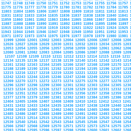
11747
11748
11749
11750
11751
11752
11753
11754
11755
11756
11757
11775
11776
11777
11778
11779
11780
11781
11782
11783
11784
11785
11803
11804
11805
11806
11807
11808
11809
11810
11811
11812
11813
11831
11832
11833
11834
11835
11836
11837
11838
11839
11840
11841
11859
11860
11861
11862
11863
11864
11865
11866
11867
11868
11869
11887
11888
11889
11890
11891
11892
11893
11894
11895
11896
11897
11915
11916
11917
11918
11919
11920
11921
11922
11923
11924
11925
11943
11944
11945
11946
11947
11948
11949
11950
11951
11952
11953
11971
11972
11973
11974
11975
11976
11977
11978
11979
11980
11981
11999
12000
12001
12002
12003
12004
12005
12006
12007
12008
120
12026
12027
12028
12029
12030
12031
12032
12033
12034
12035
120
12053
12054
12055
12056
12057
12058
12059
12060
12061
12062
120
12080
12081
12082
12083
12084
12085
12086
12087
12088
12089
120
12107
12108
12109
12110
12111
12112
12113
12114
12115
12116
121
12134
12135
12136
12137
12138
12139
12140
12141
12142
12143
121
12161
12162
12163
12164
12165
12166
12167
12168
12169
12170
121
12188
12189
12190
12191
12192
12193
12194
12195
12196
12197
121
12215
12216
12217
12218
12219
12220
12221
12222
12223
12224
122
12242
12243
12244
12245
12246
12247
12248
12249
12250
12251
122
12269
12270
12271
12272
12273
12274
12275
12276
12277
12278
122
12296
12297
12298
12299
12300
12301
12302
12303
12304
12305
123
12323
12324
12325
12326
12327
12328
12329
12330
12331
12332
123
12350
12351
12352
12353
12354
12355
12356
12357
12358
12359
123
12377
12378
12379
12380
12381
12382
12383
12384
12385
12386
123
12404
12405
12406
12407
12408
12409
12410
12411
12412
12413
124
12431
12432
12433
12434
12435
12436
12437
12438
12439
12440
124
12458
12459
12460
12461
12462
12463
12464
12465
12466
12467
124
12485
12486
12487
12488
12489
12490
12491
12492
12493
12494
124
12512
12513
12514
12515
12516
12517
12518
12519
12520
12521
125
12539
12540
12541
12542
12543
12544
12545
12546
12547
12548
125
12566
12567
12568
12569
12570
12571
12572
12573
12574
12575
125
12593
12594
12595
12596
12597
12598
12599
12600
12601
12602
126