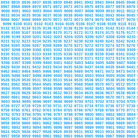
8934
8935
8936
8937
8938
8939
8940
8941
8942
8943
8944
8945
8946
8967
8968
8969
8970
8971
8972
8973
8974
8975
8976
8977
8978
8979
9000
9001
9002
9003
9004
9005
9006
9007
9008
9009
9010
9011
9012
9033
9034
9035
9036
9037
9038
9039
9040
9041
9042
9043
9044
9045
9066
9067
9068
9069
9070
9071
9072
9073
9074
9075
9076
9077
9078
9099
9100
9101
9102
9103
9104
9105
9106
9107
9108
9109
9110
9111
9132
9133
9134
9135
9136
9137
9138
9139
9140
9141
9142
9143
9144
9165
9166
9167
9168
9169
9170
9171
9172
9173
9174
9175
9176
9177
9198
9199
9200
9201
9202
9203
9204
9205
9206
9207
9208
9209
9210
9231
9232
9233
9234
9235
9236
9237
9238
9239
9240
9241
9242
9243
9264
9265
9266
9267
9268
9269
9270
9271
9272
9273
9274
9275
9276
9297
9298
9299
9300
9301
9302
9303
9304
9305
9306
9307
9308
9309
9330
9331
9332
9333
9334
9335
9336
9337
9338
9339
9340
9341
9342
9363
9364
9365
9366
9367
9368
9369
9370
9371
9372
9373
9374
9375
9396
9397
9398
9399
9400
9401
9402
9403
9404
9405
9406
9407
9408
9429
9430
9431
9432
9433
9434
9435
9436
9437
9438
9439
9440
9441
9462
9463
9464
9465
9466
9467
9468
9469
9470
9471
9472
9473
9474
9495
9496
9497
9498
9499
9500
9501
9502
9503
9504
9505
9506
9507
9528
9529
9530
9531
9532
9533
9534
9535
9536
9537
9538
9539
9540
9561
9562
9563
9564
9565
9566
9567
9568
9569
9570
9571
9572
9573
9594
9595
9596
9597
9598
9599
9600
9601
9602
9603
9604
9605
9606
9627
9628
9629
9630
9631
9632
9633
9634
9635
9636
9637
9638
9639
9660
9661
9662
9663
9664
9665
9666
9667
9668
9669
9670
9671
9672
9693
9694
9695
9696
9697
9698
9699
9700
9701
9702
9703
9704
9705
9726
9727
9728
9729
9730
9731
9732
9733
9734
9735
9736
9737
9738
9759
9760
9761
9762
9763
9764
9765
9766
9767
9768
9769
9770
9771
9792
9793
9794
9795
9796
9797
9798
9799
9800
9801
9802
9803
9804
9825
9826
9827
9828
9829
9830
9831
9832
9833
9834
9835
9836
9837
9858
9859
9860
9861
9862
9863
9864
9865
9866
9867
9868
9869
9870
9891
9892
9893
9894
9895
9896
9897
9898
9899
9900
9901
9902
9903
9924
9925
9926
9927
9928
9929
9930
9931
9932
9933
9934
9935
9936
9957
9958
9959
9960
9961
9962
9963
9964
9965
9966
9967
9968
9969