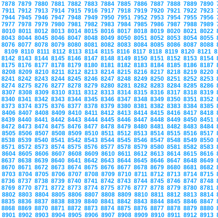
7878
7879
7880
7881
7882
7883
7884
7885
7886
7887
7888
7889
7890
7911
7912
7913
7914
7915
7916
7917
7918
7919
7920
7921
7922
7923
7944
7945
7946
7947
7948
7949
7950
7951
7952
7953
7954
7955
7956
7977
7978
7979
7980
7981
7982
7983
7984
7985
7986
7987
7988
7989
8010
8011
8012
8013
8014
8015
8016
8017
8018
8019
8020
8021
8022
8043
8044
8045
8046
8047
8048
8049
8050
8051
8052
8053
8054
8055
8076
8077
8078
8079
8080
8081
8082
8083
8084
8085
8086
8087
8088
8109
8110
8111
8112
8113
8114
8115
8116
8117
8118
8119
8120
8121
8
8142
8143
8144
8145
8146
8147
8148
8149
8150
8151
8152
8153
8154
8175
8176
8177
8178
8179
8180
8181
8182
8183
8184
8185
8186
8187
8208
8209
8210
8211
8212
8213
8214
8215
8216
8217
8218
8219
8220
8241
8242
8243
8244
8245
8246
8247
8248
8249
8250
8251
8252
8253
8274
8275
8276
8277
8278
8279
8280
8281
8282
8283
8284
8285
8286
8307
8308
8309
8310
8311
8312
8313
8314
8315
8316
8317
8318
8319
8340
8341
8342
8343
8344
8345
8346
8347
8348
8349
8350
8351
8352
8373
8374
8375
8376
8377
8378
8379
8380
8381
8382
8383
8384
8385
8406
8407
8408
8409
8410
8411
8412
8413
8414
8415
8416
8417
8418
8439
8440
8441
8442
8443
8444
8445
8446
8447
8448
8449
8450
8451
8472
8473
8474
8475
8476
8477
8478
8479
8480
8481
8482
8483
8484
8505
8506
8507
8508
8509
8510
8511
8512
8513
8514
8515
8516
8517
8538
8539
8540
8541
8542
8543
8544
8545
8546
8547
8548
8549
8550
8571
8572
8573
8574
8575
8576
8577
8578
8579
8580
8581
8582
8583
8604
8605
8606
8607
8608
8609
8610
8611
8612
8613
8614
8615
8616
8637
8638
8639
8640
8641
8642
8643
8644
8645
8646
8647
8648
8649
8670
8671
8672
8673
8674
8675
8676
8677
8678
8679
8680
8681
8682
8703
8704
8705
8706
8707
8708
8709
8710
8711
8712
8713
8714
8715
8736
8737
8738
8739
8740
8741
8742
8743
8744
8745
8746
8747
8748
8769
8770
8771
8772
8773
8774
8775
8776
8777
8778
8779
8780
8781
8802
8803
8804
8805
8806
8807
8808
8809
8810
8811
8812
8813
8814
8835
8836
8837
8838
8839
8840
8841
8842
8843
8844
8845
8846
8847
8868
8869
8870
8871
8872
8873
8874
8875
8876
8877
8878
8879
8880
8901
8902
8903
8904
8905
8906
8907
8908
8909
8910
8911
8912
8913