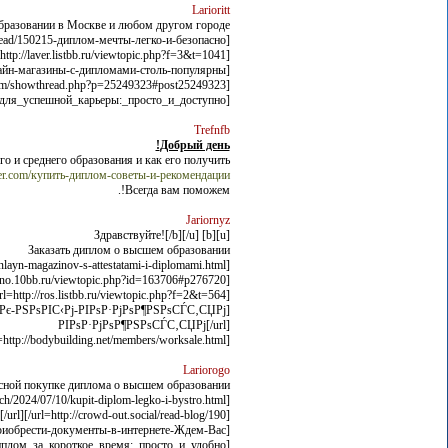
Larioritt
бразовании в Москве и любом другом городе
[url=http://fellnasen-service.de/index.php?thread/150215-диплом-мечты-легко-и-безопасно//]fellnasen-service.de/index.php?thread/150215-диплом-мечты-легко-и-безопасно/[/url]
[url=http://laver.listbb.ru/viewtopic.php?f=3&t=1041/]laver.listbb.ru/viewtopic.php?f=3&t=1041[/url]
[url=http://rsn360.ru/blogs/510/За-счет-чего-онлайн-магазины-с-дипломами-столь-популярны/]rsn360.ru/blogs/510/За-счет-чего-онлайн-магазины-с-дипломами-столь-популярны[/url]
[url=http://bvf.ru/forum/showthread.php?p=25249323#post25249323/]bvf.ru/forum/showthread.php?p=25249323#post25249323[/url]
[url=http://wiki.nikiforov.ru/index.php/Диплом_для_успешной_карьеры:_просто_и_доступно/]wiki.nikiforov.ru/index.php/Диплом_для_успешной_карьеры:_просто_и_доступно[/url]
Trefnfb
Добрый день!
о и среднего образования и как его получить?
ler.com/купить-диплом-советы-и-рекомендации/
Всегда вам поможем!.
Jariornyz
[u][b] Здравствуйте![/b][/u]
Заказать диплом о высшем образовании
[url=http://o97765bq.beget.tech/2024/07/10/vysokaya-populyarnost-onlayn-magazinov-s-attestatami-i-diplomami.html/]o97765bq.beget.tech/2024/07/10/vysokaya-populyarnost-onlayn-magazinov-s-attestatami-i-diplomami.html[/url]
[url=http://kino.10bb.ru/viewtopic.php?id=163706#p276720/]kino.10bb.ru/viewtopic.php?id=163706#p276720[/url]
[url=http://ros.listbb.ru/viewtopic.php?f=2&t=564/]ros.listbb.ru/viewtopic.php?f=2&t=564[/url]
РІРѕР·РјРѕР¶РЅРѕСЃС‚СЏРј[/url]
[url=http://bodybuilding.net/members/worksale.html/]bodybuilding.net/members/worksale.html[/url]
Lariorogo
сной покупке диплома о высшем образовании
[url=http://p99946c6.beget.tech/2024/07/10/kupit-diplom-legko-i-bystro.html/]p99946c6.beget.tech/2024/07/10/kupit-diplom-legko-i-bystro.html[/url]
[url=http://crowd-out.social/read-blog/190/]crowd-out.social/read-blog/190[/url]
[url=http://talkiachat.com/blogs/28/Решили-выяснить-как-приобрести-документы-в-интернете-Ждем-Вас/]talkiachat.com/blogs/28/Решили-выяснить-как-приобрести-документы-в-интернете-Ждем-Вас[/url]
[url=http://online-learning-initiative.org/wiki/index.php/Ваш_диплом_за_короткое_время:_просто_и_удобно/]online-learning-initiative.org/wiki/index.php/Ваш_диплом_за_короткое_время:_просто_и_удобно[/url]