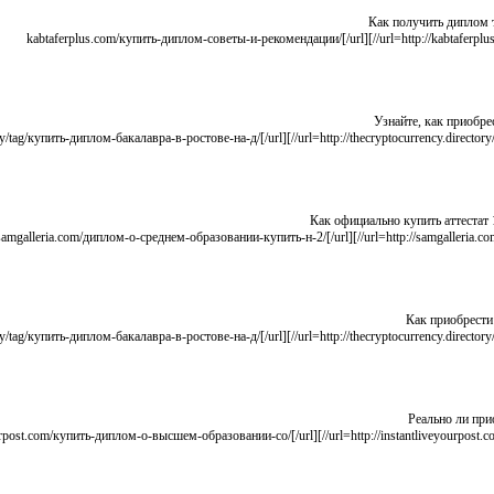
Как получить диплом 
Узнайте, как приобре
Как официально купить аттестат
Как приобрести
Реально ли при