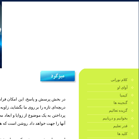
کلام نورانی
آوای او
کیمیا
در بخش پرسش و پاسخ، این امکان فراهم 
گنجینه ها
دریچه‌ای تازه را بر روی ما بگشايد، زاو.
گزیده تعالیم
پرداختن به یک موضوع از زوایا و ابعاد 
بخوانیم و دریابیم
آنها را جهت خواهد داد. روشن است كه هر.
قدر تعلیم
کلید ها