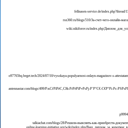
[url=http://antennastar.com/blogs/499/РљСѓРїРёС‚СЊ-РґРёРїР»РѕРј-Р’Р°С€-С€Р°Рі-Рє-РЅРѕРІС‹Рј-РІРѕР·РјРѕР¶РЅРѕСЃС‚СЏРј/]antennastar.com/blogs/499/РљСѓРїРёС‚СЊ-РґРёРїР»РѕРј-Р’Р°С€-С€Р°Рі-Рє