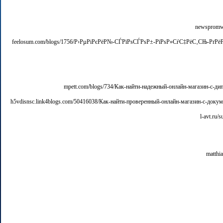
[url=http://feelosum.com/blogs/1756/Р›РµРіРєРёР№-СЃРїРѕСЃРѕР±-РїРѕР»СѓС‡РёС‚СЊ-РґРёРїР»РѕРј-Р±РµР·-С‚СЂСѓРґР°/]feelosum.com/blogs/1756/Р›РµРіРєРёР№-СЃРїРѕСЃРѕР±-РїРѕР»СѓС‡Рё
[url=http://h5vdisnsc.link4blogs.com/50416038/Как-найти-проверенный-онлайн-магазин-с-документами-Обзор-эксперта/]h5vdisnsc.link4blogs.com/50416038/Как-найти-проверенный-онла