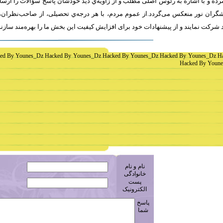
ه و با اشاره به رئوس اصلی مطلب و از زاویه‌ي دید خودشان پاسخ سؤالات را ارسا
ران نور منعکس می‌گردد.از عموم مردم، با هر درجه‌ي تحصیلی، از صاحب‌نظران، 
 شرکت نمايند و از پیشنهادات خود برای افزایش کیفیت اين بخش ما را بهره‌مند سازن
ed By Younes_Dz Hacked By Younes_Dz Hacked By Younes_Dz Hacked By Younes_Dz H
Hacked By Youne
نام و نام
خانوادگی
پست
الکترونیک
پاسخ
شما