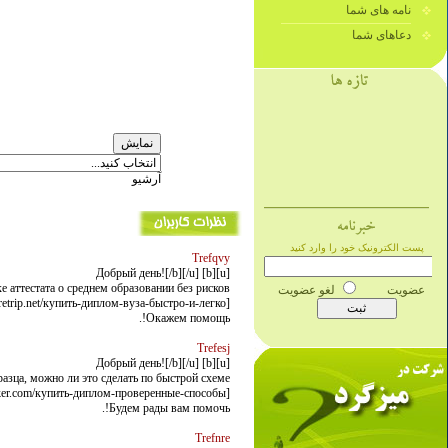
نامه های شما
دعاهای شما
آرشیو
Trefqvy
[u][b] Добрый день![/b][/u]
е аттестата о среднем образовании без рисков
[url=http://caretrip.net/купить-диплом-вуза-быстро-и-легко//]caretrip.net/купить-диплом-вуза-быстро-и-легко/[/url]
Окажем помощь!.
Trefesj
[u][b] Добрый день![/b][/u]
азца, можно ли это сделать по быстрой схеме?
[url=http://matthiasjakobbecker.com/купить-диплом-проверенные-способы//]matthiasjakobbecker.com/купить-диплом-проверенные-способы/[/url]
Будем рады вам помочь!.
Trefnre