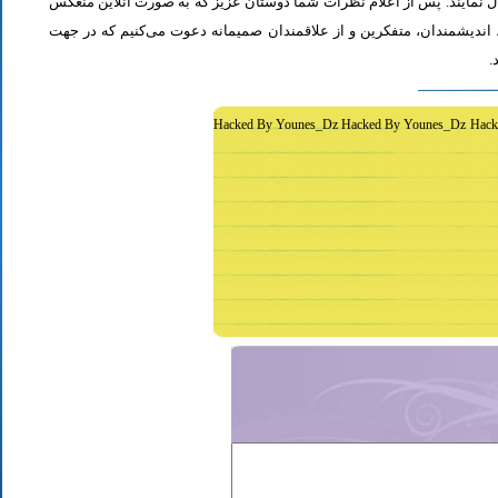
ل نمایند. پس از اعلام نظرات شما دوستان عزیز که به صورت آنلاین منعکس
اندیشمندان، متفکرین و از علاقمندان صمیمانه دعوت می‌کنیم که در جهت
د
Hacked By Younes_Dz Hacked By Younes_Dz Hack