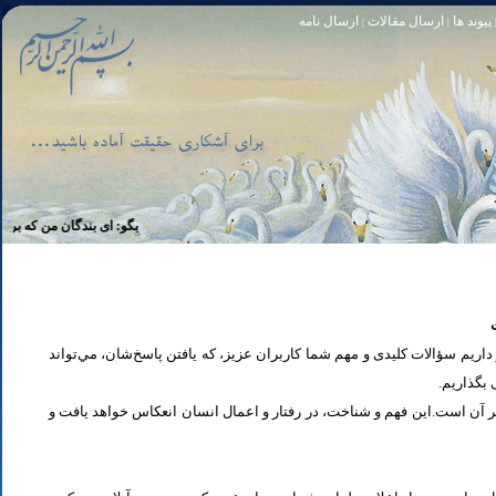
پیوند ها
ارسال مقالات
ارسال نامه
|
|
تا [مبادا] كسى بگويد: افسوس بر آنچه در كار خدا كوتاهى كردم! و حقّا كه من از ريشخند كنندگان بودم. سوره زمر 56
بگو: اى بندگان من كه بر خويشتن ز
یم سؤالات کلیدی و مهم شما كاربران عزیز، که یافتن پاسخ‌‌شان، مي‌تواند
ی بگذاریم
تر آن است.این فهم و شناخت، در رفتار و اعمال انسان انعكاس خواهد يافت و