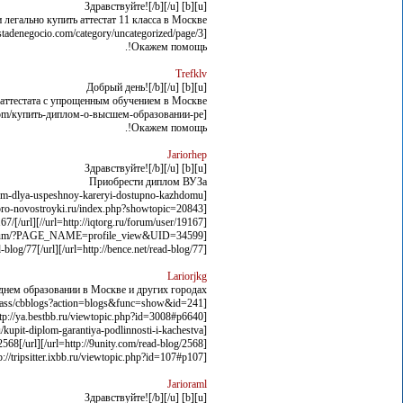
[u][b] Здравствуйте![/b][/u]
 легально купить аттестат 11 класса в Москве
[url=http://mipropuestadenegocio.com/category/uncategorized/page/3//]mipropuestadenegocio.com/category/uncategorized/page/3/[/url]
Окажем помощь!.
Trefklv
[u][b] Добрый день![/b][/u]
аттестата с упрощенным обучением в Москве
[url=http://remotebillpay.com/купить-диплом-о-высшем-образовании-ре//]remotebillpay.com/купить-диплом-о-высшем-образовании-ре/[/url]
Окажем помощь!.
Jariorhep
[u][b] Здравствуйте![/b][/u]
Приобрести диплом ВУЗа
[url=http://weekevents.ru/diplom-dlya-uspeshnoy-kareryi-dostupno-kazhdomu/]weekevents.ru/diplom-dlya-uspeshnoy-kareryi-dostupno-kazhdomu[/url]
[url=http://pro-novostroyki.ru/index.php?showtopic=20843/]pro-novostroyki.ru/index.php?showtopic=20843[/url]
[url=http://iqtorg.ru/forum/user/19167//]iqtorg.ru/forum/user/19167/[/url]
[url=http://art-gsm.ru/forum/?PAGE_NAME=profile_view&UID=34599/]art-gsm.ru/forum/?PAGE_NAME=profile_view&UID=34599[/url]
[url=http://bence.net/read-blog/77/]bence.net/read-blog/77[/url]
Lariorjkg
еднем образовании в Москве и других городах
[url=http://alex-neil.ru/index.php/cb-profile/pluginclass/cbblogs?action=blogs&func=show&id=241/]alex-neil.ru/index.php/cb-profile/pluginclass/cbblogs?action=blogs&func=show&id=241[/url]
[url=http://ya.bestbb.ru/viewtopic.php?id=3008#p6640/]ya.bestbb.ru/viewtopic.php?id=3008#p6640[/url]
[url=http://talkrealty.ru/kupit-diplom-garantiya-podlinnosti-i-kachestva/]talkrealty.ru/kupit-diplom-garantiya-podlinnosti-i-kachestva[/url]
[url=http://9unity.com/read-blog/2568/]9unity.com/read-blog/2568[/url]
[url=http://tripsitter.ixbb.ru/viewtopic.php?id=107#p107/]tripsitter.ixbb.ru/viewtopic.php?id=107#p107[/url]
Jarioraml
[u][b] Здравствуйте![/b][/u]