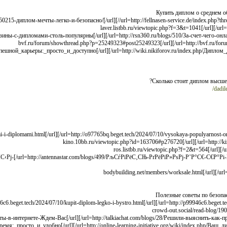
Купить диплом о среднем о
Сколько стоит диплом высшег
dadi
-РЅРѕРІС‹Рј-
Полезные советы по безопа