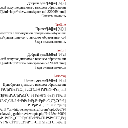
[u][b] Добрый день![/b][/u]
сной покупке диплома о высшем образовании
[url=http://rdcvw.com/space-uid-320969.html/]rdcvw.com/space-uid-320969.html[/url]
Окажем помощь!.
Treflme
[u][b] Привет![/b][/u]
аттестата с упрощенной программой обучения
[url=http://gaigoimoinhat.xyz/купить-диплом-о-высшем-образовании-со//]gaigoimoinhat.xyz/купить-диплом-о-высшем-образовании-со/[/url]
Рады оказать помощь!.
Treforf
[u][b] Добрый день![/b][/u]
ьной покупке диплома о высшем образовании
[url=http://rdcvw.com/space-uid-320969.html/]rdcvw.com/space-uid-320969.html[/url]
Рады оказать помощь!.
Jarioreoj
[u][b] Привет, друзья![/b][/u]
Приобрести диплом о высшем образовании
РёРѕР±СЂРµСЃС‚Рё-РґРёРїР»РѕРј-РІ[/url]
Р±РµР·-С‚СЂСѓРґР°[/url]
[url=http://shoptema.ru/forum/topic/32679//]shoptema.ru/forum/topic/32679/[/url]
[url=http://moskovskij.getbb.ru/viewtopic.php?f=12&t=3009/]moskovskij.getbb.ru/viewtopic.php?f=12&t=3009[/url]
РѕР№_СЃРїРµС†РёР°Р»СЊРЅРѕСЃС‚Рё[/url]