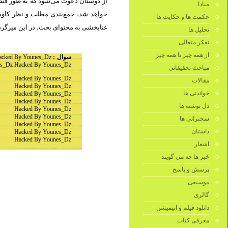
از دوستان دعوت می‌شود که به طور فشرد
منادا
خواهد شد، جمع‌بندی مطلب و نظر کاوشگ
حکمت ها و حکایت ها
غنابخشی به محتوای بحث، در این میزگرد.
تحلیل ها
تفکر متعالی
از همه چیز تا همه چیز
acked By Younes_Dz
سوال :
s_Dz Hacked By Younes_Dz
مباحث تحقیقاتی
Hacked By Younes_Dz
مقالات
Hacked By Younes_Dz
خواندنی ها
Hacked By Younes_Dz
Hacked By Younes_Dz
دل نوشته ها
Hacked By Younes_Dz
Hacked By Younes_Dz
سخنرانی ها
Hacked By Younes_Dz
داستان
Hacked By Younes_Dz
Hacked By Younes_Dz
اشعار
خبر ها چه می گویند
پرسش و پاسخ
موسیقی
گالری
دانلود فیلم و انیمیشن
معرفی کتاب