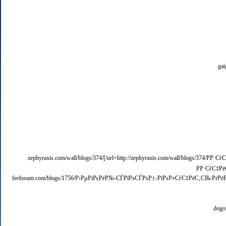
[url=http://zephyraxis.com/wall/blogs/374/РР·СѓС‡РёС‚Рµ-РЅР°С€-РѕР±Р·РѕСЂ-РІ-СЃР»СѓС‡Р°Рµ-РµСЃР»Рё-С‚СЂРµР±СѓРµС‚СЃСЏ-РїСЂРёРѕР±СЂРµСЃС‚Рё-РґРёРїР»РѕРј-РІ/]zephyraxis.com/wall/blogs/374/
РР·СѓС‡Р
[url=http://feelosum.com/blogs/1756/Р›РµРіРєРёР№-СЃРїРѕСЃРѕР±-РїРѕР»СѓС‡РёС‚СЊ-РґРёРїР»РѕРј-Р±РµР·-С‚СЂСѓРґР°/]feelosum.com/blogs/1756/Р›РµРіРєРёР№-СЃРїРѕСЃРѕР±-РїРѕР»СѓС‡Рё
[url=http://dogovor.top/wiki/РћС„РѕС