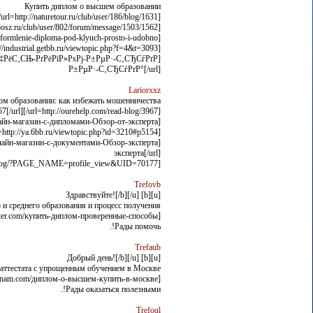
Купить диплом о высшем образовании
[url=http://naturetour.ru/club/user/186/blog/1631//]naturetour.ru/club/user/186/blog/1631/[/url]
[url=http://cdposz.ru/club/user/802/forum/message/1503/1562//]cdposz.ru/club/user/802/forum/message/1503/1562/[/url]
[url=http://newspromworld.ru/oformlenie-diploma-pod-klyuch-prosto-i-udobno/]newspromworld.ru/oformlenie-diploma-pod-klyuch-prosto-i-udobno[/url]
[url=http://industrial.getbb.ru/viewtopic.php?f=4&t=3093/]industrial.getbb.ru/viewtopic.php?f=4&t=3093[/url]
Р±РµР·-С‚СЂСѓРґР°[/url]
Lariorxxz
м образовании: как избежать мошенничества?
[url=http://ourehelp.com/read-blog/3967/]ourehelp.com/read-blog/3967[/url]
[url=http://mpett.com/blogs/734/Как-найти-надежный-онлайн-магазин-с-дипломами-Обзор-от-эксперта/]mpett.com/blogs/734/Как-найти-надежный-онлайн-магазин-с-дипломами-Обзор-от-эксперта[/url]
[url=http://ya.6bb.ru/viewtopic.php?id=3210#p5154/]ya.6bb.ru/viewtopic.php?id=3210#p5154[/url]
эксперта[/url]
[url=http://l-avt.ru/support/dialog/?PAGE_NAME=profile_view&UID=70177/]l-avt.ru/support/dialog/?PAGE_NAME=profile_view&UID=70177[/url]
Trefovb
[u][b] Здравствуйте![/b][/u]
и среднего образования и процесс получения
[url=http://matthiasjakobbecker.com/купить-диплом-проверенные-способы//]matthiasjakobbecker.com/купить-диплом-проверенные-способы/[/url]
Рады помочь!.
Trefaub
[u][b] Добрый день![/b][/u]
аттестата с упрощенным обучением в Москве
[url=http://vibesvietnam.com/диплом-о-высшем-купить-в-москве//]vibesvietnam.com/диплом-о-высшем-купить-в-москве/[/url]
Рады оказаться полезными!.
Trefoql