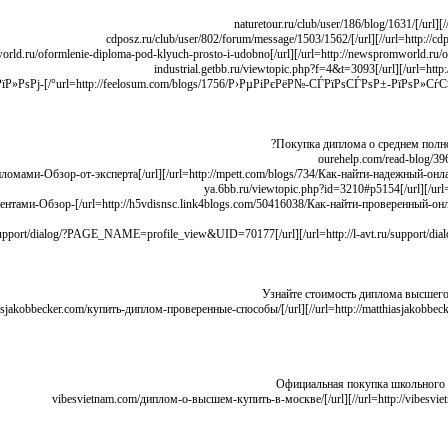
С‚СЊ-РґРёРїР»РѕРј-
Покупка диплома о среднем полно
йн-магазин-с-документами-Обзор-
Узнайте стоимость диплома высшего 
Официальная покупка школьного 