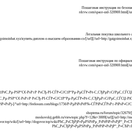
Пошаговая инструкция по безопа
Легальная покупка школьного 
Пошаговая инструкция по официал
ёС‚Рµ-РЅР°С€-РѕР±Р·РѕСЂ-РІ-СЃР»СѓС‡Р°Рµ-РµСЃР»Рё-С‚СЂРµР±СѓРµС‚СЃСЏ-РїСЂ
С‚СЊ-РґРёРїР»РѕРј-
ЂРјР»РµРЅРёРµ_РґРёРїР»РѕРјР°_Р»СЋР±РѕР№_СЃРїРµС†РёР°Р»СЊРЅРѕСЃС‚Рё/]dogovor.top/wiki/
РћС„РѕСЂРјР»РµРЅРёРµ_РґРёРїР»РѕРјР°_Р»СЋР±