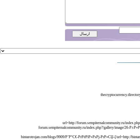
[url=http://forum.sempiternalcommunity.ru/in
РїРѕРїСѓР»СЏСЂРЅС‹//]forum.sempiternalcommunity.ru/index.php?/ga
[url=http://bintarotrojan.com/blogs/9909/Р’Р°С€-РґРёРїР»РѕРј-РґР»СЏ-РєР°СЂСЊРµСЂРЅРѕРіРѕ-СЂРѕСЃС‚Р°-РґРѕСЃС‚СѓРїРЅРѕ-РєР°Р¶РґРѕРјСѓ/]bintarotrojan.com/blogs/9909/Р’Р°С€-РґРёРїР»РѕРј-РґР»СЏ-