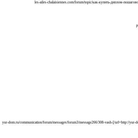
[url=http://yur-dom.ru/communication/forum/messages/forum3/message266/308-vash-diplom-bez-lishnikh-zabot-bystro-i-bezopasno?result=new#message266/]yur-dom.ru/communication/forum/messages/forum3/message266/308-vash-