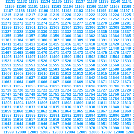
11131
11132
11133
11134
11135
11136
11137
11138
11139
11140
11141
11159
11160
11161
11162
11163
11164
11165
11166
11167
11168
11169
11187
11188
11189
11190
11191
11192
11193
11194
11195
11196
11197
1
11215
11216
11217
11218
11219
11220
11221
11222
11223
11224
11225
11243
11244
11245
11246
11247
11248
11249
11250
11251
11252
11253
11271
11272
11273
11274
11275
11276
11277
11278
11279
11280
11281
11299
11300
11301
11302
11303
11304
11305
11306
11307
11308
11309
11327
11328
11329
11330
11331
11332
11333
11334
11335
11336
11337
11355
11356
11357
11358
11359
11360
11361
11362
11363
11364
11365
11383
11384
11385
11386
11387
11388
11389
11390
11391
11392
11393
11411
11412
11413
11414
11415
11416
11417
11418
11419
11420
11421
11439
11440
11441
11442
11443
11444
11445
11446
11447
11448
11449
11467
11468
11469
11470
11471
11472
11473
11474
11475
11476
11477
11495
11496
11497
11498
11499
11500
11501
11502
11503
11504
11505
11523
11524
11525
11526
11527
11528
11529
11530
11531
11532
11533
11551
11552
11553
11554
11555
11556
11557
11558
11559
11560
11561
11579
11580
11581
11582
11583
11584
11585
11586
11587
11588
11589
11607
11608
11609
11610
11611
11612
11613
11614
11615
11616
11617
11635
11636
11637
11638
11639
11640
11641
11642
11643
11644
11645
11663
11664
11665
11666
11667
11668
11669
11670
11671
11672
11673
11691
11692
11693
11694
11695
11696
11697
11698
11699
11700
11701
11719
11720
11721
11722
11723
11724
11725
11726
11727
11728
11729
11747
11748
11749
11750
11751
11752
11753
11754
11755
11756
11757
11775
11776
11777
11778
11779
11780
11781
11782
11783
11784
11785
11803
11804
11805
11806
11807
11808
11809
11810
11811
11812
11813
11831
11832
11833
11834
11835
11836
11837
11838
11839
11840
11841
11859
11860
11861
11862
11863
11864
11865
11866
11867
11868
11869
11887
11888
11889
11890
11891
11892
11893
11894
11895
11896
11897
11915
11916
11917
11918
11919
11920
11921
11922
11923
11924
11925
11943
11944
11945
11946
11947
11948
11949
11950
11951
11952
11953
11971
11972
11973
11974
11975
11976
11977
11978
11979
11980
11981
11999
12000
12001
12002
12003
12004
12005
12006
12007
12008
120