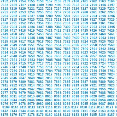
7152
7153
7154
7155
7156
7157
7158
7159
7160
7161
7162
7163
7164
7185
7186
7187
7188
7189
7190
7191
7192
7193
7194
7195
7196
7197
7218
7219
7220
7221
7222
7223
7224
7225
7226
7227
7228
7229
7230
7251
7252
7253
7254
7255
7256
7257
7258
7259
7260
7261
7262
7263
7284
7285
7286
7287
7288
7289
7290
7291
7292
7293
7294
7295
7296
7317
7318
7319
7320
7321
7322
7323
7324
7325
7326
7327
7328
7329
7350
7351
7352
7353
7354
7355
7356
7357
7358
7359
7360
7361
7362
7383
7384
7385
7386
7387
7388
7389
7390
7391
7392
7393
7394
7395
7416
7417
7418
7419
7420
7421
7422
7423
7424
7425
7426
7427
7428
7449
7450
7451
7452
7453
7454
7455
7456
7457
7458
7459
7460
7461
7482
7483
7484
7485
7486
7487
7488
7489
7490
7491
7492
7493
7494
7515
7516
7517
7518
7519
7520
7521
7522
7523
7524
7525
7526
7527
7548
7549
7550
7551
7552
7553
7554
7555
7556
7557
7558
7559
7560
7581
7582
7583
7584
7585
7586
7587
7588
7589
7590
7591
7592
7593
7614
7615
7616
7617
7618
7619
7620
7621
7622
7623
7624
7625
7626
7647
7648
7649
7650
7651
7652
7653
7654
7655
7656
7657
7658
7659
7680
7681
7682
7683
7684
7685
7686
7687
7688
7689
7690
7691
7692
7713
7714
7715
7716
7717
7718
7719
7720
7721
7722
7723
7724
7725
7746
7747
7748
7749
7750
7751
7752
7753
7754
7755
7756
7757
7758
7779
7780
7781
7782
7783
7784
7785
7786
7787
7788
7789
7790
7791
7812
7813
7814
7815
7816
7817
7818
7819
7820
7821
7822
7823
7824
7845
7846
7847
7848
7849
7850
7851
7852
7853
7854
7855
7856
7857
7878
7879
7880
7881
7882
7883
7884
7885
7886
7887
7888
7889
7890
7911
7912
7913
7914
7915
7916
7917
7918
7919
7920
7921
7922
7923
7944
7945
7946
7947
7948
7949
7950
7951
7952
7953
7954
7955
7956
7977
7978
7979
7980
7981
7982
7983
7984
7985
7986
7987
7988
7989
8010
8011
8012
8013
8014
8015
8016
8017
8018
8019
8020
8021
8022
8043
8044
8045
8046
8047
8048
8049
8050
8051
8052
8053
8054
8055
8076
8077
8078
8079
8080
8081
8082
8083
8084
8085
8086
8087
8088
8109
8110
8111
8112
8113
8114
8115
8116
8117
8118
8119
8120
8121
8
8142
8143
8144
8145
8146
8147
8148
8149
8150
8151
8152
8153
8154
8175
8176
8177
8178
8179
8180
8181
8182
8183
8184
8185
8186
8187