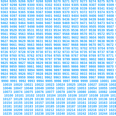
9264
9265
9266
9267
9268
9269
9270
9271
9272
9273
9274
9275
9276
9297
9298
9299
9300
9301
9302
9303
9304
9305
9306
9307
9308
9309
9330
9331
9332
9333
9334
9335
9336
9337
9338
9339
9340
9341
9342
9363
9364
9365
9366
9367
9368
9369
9370
9371
9372
9373
9374
9375
9396
9397
9398
9399
9400
9401
9402
9403
9404
9405
9406
9407
9408
9429
9430
9431
9432
9433
9434
9435
9436
9437
9438
9439
9440
9441
9462
9463
9464
9465
9466
9467
9468
9469
9470
9471
9472
9473
9474
9495
9496
9497
9498
9499
9500
9501
9502
9503
9504
9505
9506
9507
9528
9529
9530
9531
9532
9533
9534
9535
9536
9537
9538
9539
9540
9561
9562
9563
9564
9565
9566
9567
9568
9569
9570
9571
9572
9573
9594
9595
9596
9597
9598
9599
9600
9601
9602
9603
9604
9605
9606
9627
9628
9629
9630
9631
9632
9633
9634
9635
9636
9637
9638
9639
9660
9661
9662
9663
9664
9665
9666
9667
9668
9669
9670
9671
9672
9693
9694
9695
9696
9697
9698
9699
9700
9701
9702
9703
9704
9705
9726
9727
9728
9729
9730
9731
9732
9733
9734
9735
9736
9737
9738
9759
9760
9761
9762
9763
9764
9765
9766
9767
9768
9769
9770
9771
9792
9793
9794
9795
9796
9797
9798
9799
9800
9801
9802
9803
9804
9825
9826
9827
9828
9829
9830
9831
9832
9833
9834
9835
9836
9837
9858
9859
9860
9861
9862
9863
9864
9865
9866
9867
9868
9869
9870
9891
9892
9893
9894
9895
9896
9897
9898
9899
9900
9901
9902
9903
9924
9925
9926
9927
9928
9929
9930
9931
9932
9933
9934
9935
9936
9957
9958
9959
9960
9961
9962
9963
9964
9965
9966
9967
9968
9969
9990
9991
9992
9993
9994
9995
9996
9997
9998
9999
10000
10001
10
10019
10020
10021
10022
10023
10024
10025
10026
10027
10028
100
10046
10047
10048
10049
10050
10051
10052
10053
10054
10055
100
10073
10074
10075
10076
10077
10078
10079
10080
10081
10082
100
10100
10101
10102
10103
10104
10105
10106
10107
10108
10109
10
10127
10128
10129
10130
10131
10132
10133
10134
10135
10136
101
10154
10155
10156
10157
10158
10159
10160
10161
10162
10163
101
10181
10182
10183
10184
10185
10186
10187
10188
10189
10190
101
10208
10209
10210
10211
10212
10213
10214
10215
10216
10217
102
10235
10236
10237
10238
10239
10240
10241
10242
10243
10244
102