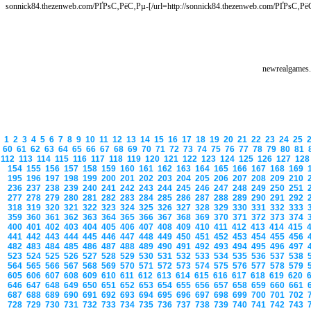
[url=http://sonnick84.thezenweb.com/РҐРѕС‚РёС‚Рµ-СѓР·РЅР°С‚СЊ-РєР°Рє-РєСѓРїРёС‚СЊ-РґРѕРєСѓРјРµРЅС‚С‹-РІ-СЃРµС‚Рё-РёРЅС‚РµСЂРЅРµС‚-Р–РґРµРј-Р’Р°СЃ-66125010/]sonnick84.thezenweb.com/РҐРѕС‚РёС‚Рµ-
1
2
3
4
5
6
7
8
9
10
11
12
13
14
15
16
17
18
19
20
21
22
23
24
25
60
61
62
63
64
65
66
67
68
69
70
71
72
73
74
75
76
77
78
79
80
81
112
113
114
115
116
117
118
119
120
121
122
123
124
125
126
127
12
154
155
156
157
158
159
160
161
162
163
164
165
166
167
168
169
195
196
197
198
199
200
201
202
203
204
205
206
207
208
209
210
236
237
238
239
240
241
242
243
244
245
246
247
248
249
250
251
277
278
279
280
281
282
283
284
285
286
287
288
289
290
291
292
318
319
320
321
322
323
324
325
326
327
328
329
330
331
332
333
359
360
361
362
363
364
365
366
367
368
369
370
371
372
373
374
400
401
402
403
404
405
406
407
408
409
410
411
412
413
414
415
441
442
443
444
445
446
447
448
449
450
451
452
453
454
455
456
482
483
484
485
486
487
488
489
490
491
492
493
494
495
496
497
523
524
525
526
527
528
529
530
531
532
533
534
535
536
537
538
564
565
566
567
568
569
570
571
572
573
574
575
576
577
578
579
605
606
607
608
609
610
611
612
613
614
615
616
617
618
619
620
646
647
648
649
650
651
652
653
654
655
656
657
658
659
660
661
687
688
689
690
691
692
693
694
695
696
697
698
699
700
701
702
728
729
730
731
732
733
734
735
736
737
738
739
740
741
742
743