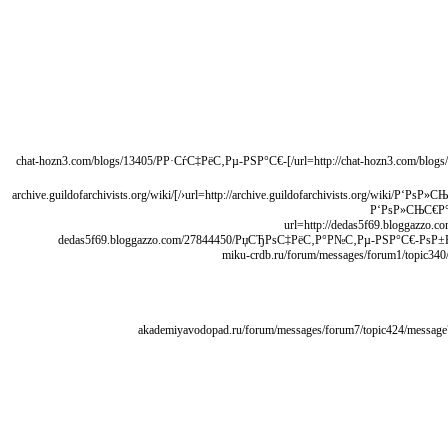
[url=http://chat-hozn3.com/blogs/13405/РР·СѓС‡РёС‚Рµ-РЅР°С€-РјР°С‚РµСЂРёР°Р»-РµСЃР»Рё-РЅР°РґРѕ-РєСѓРїРёС‚СЊ-РґРёРїР»РѕРј-РІ-РёРЅС‚РµСЂРЅРµС‚Рµ/]chat-hozn3.com/blogs/13405/РР·СѓС‡РёС‚Рµ-РЅР°С€-
[url=http://archive.guildofarchivists.org/wiki/Р‘РѕР»СЊС€Р°СЏ_РїРѕРїСѓР»СЏСЂРЅРѕСЃС‚СЊ_РѕРЅР»Р°Р№РЅ-РјР°РіР°Р·РёРЅРѕРІ,_С‡С‚Рѕ_РїСЂРµРґР»Р°РіР°СЋС‚_РґРёРїР»РѕРјС‹/]archive.guildofarchivists.org/wiki/
Р‘РѕР»СЊС€Р°
[url=http://dedas5f69.blogg