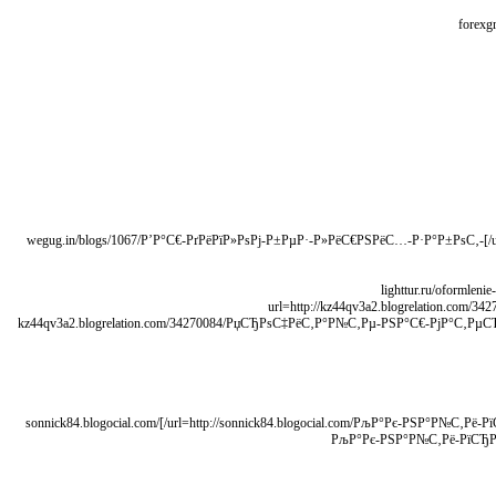
[url=http://wegug.in/blogs/1067/Р’Р°С€-РґРёРїР»РѕРј-Р±РµР·-Р»РёС€РЅРёС…-Р·Р°Р±РѕС‚-Р±С‹СЃС‚СЂРѕ-Рё-Р±РµР·РѕРїР°СЃРЅРѕ/]wegug.in/blogs/1067/Р’Р°С€-РґРёРїР»РѕРј-Р±РµР·-Р»РёС€РЅРёС…-Р·Р°Р±РѕС‚-
[url=http://kz44qv3a2.blogrelation.
[url=http://sonnick84.blogocial.com/РљР°Рє-РЅР°Р№С‚Рё-РїСЂРѕРІРµСЂРµРЅРЅС‹Р№-РѕРЅР»Р°Р№РЅ-РјР°РіР°Р·РёРЅ-СЃ-РґРёРїР»РѕРјР°РјРё-РћР±Р·РѕСЂ-СЌРєСЃРїРµСЂС‚Р°-64385588/]sonnick84.blogocial.com/
РљР°Рє-РЅР°Р№С‚Рё-РїСЂРѕ