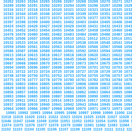
10262
10263
10264
10265
10266
10267
10268
10269
10270
10271
102
10289
10290
10291
10292
10293
10294
10295
10296
10297
10298
102
10316
10317
10318
10319
10320
10321
10322
10323
10324
10325
103
10343
10344
10345
10346
10347
10348
10349
10350
10351
10352
103
10370
10371
10372
10373
10374
10375
10376
10377
10378
10379
103
10397
10398
10399
10400
10401
10402
10403
10404
10405
10406
104
10424
10425
10426
10427
10428
10429
10430
10431
10432
10433
104
10451
10452
10453
10454
10455
10456
10457
10458
10459
10460
104
10478
10479
10480
10481
10482
10483
10484
10485
10486
10487
104
10505
10506
10507
10508
10509
10510
10511
10512
10513
10514
105
10532
10533
10534
10535
10536
10537
10538
10539
10540
10541
105
10559
10560
10561
10562
10563
10564
10565
10566
10567
10568
105
10586
10587
10588
10589
10590
10591
10592
10593
10594
10595
105
10613
10614
10615
10616
10617
10618
10619
10620
10621
10622
106
10640
10641
10642
10643
10644
10645
10646
10647
10648
10649
106
10667
10668
10669
10670
10671
10672
10673
10674
10675
10676
106
10694
10695
10696
10697
10698
10699
10700
10701
10702
10703
107
10721
10722
10723
10724
10725
10726
10727
10728
10729
10730
107
10748
10749
10750
10751
10752
10753
10754
10755
10756
10757
107
10775
10776
10777
10778
10779
10780
10781
10782
10783
10784
107
10802
10803
10804
10805
10806
10807
10808
10809
10810
10811
108
10829
10830
10831
10832
10833
10834
10835
10836
10837
10838
108
10856
10857
10858
10859
10860
10861
10862
10863
10864
10865
108
10883
10884
10885
10886
10887
10888
10889
10890
10891
10892
108
10910
10911
10912
10913
10914
10915
10916
10917
10918
10919
109
10937
10938
10939
10940
10941
10942
10943
10944
10945
10946
109
10964
10965
10966
10967
10968
10969
10970
10971
10972
10973
109
10991
10992
10993
10994
10995
10996
10997
10998
10999
11000
11
11018
11019
11020
11021
11022
11023
11024
11025
11026
11027
11028
11046
11047
11048
11049
11050
11051
11052
11053
11054
11055
11056
11074
11075
11076
11077
11078
11079
11080
11081
11082
11083
11084
11102
11103
11104
11105
11106
11107
11108
11109
11110
11111
11112
11