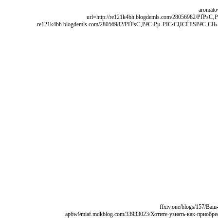
[url=http://re121k4bh.blogdemls.com/28056982/