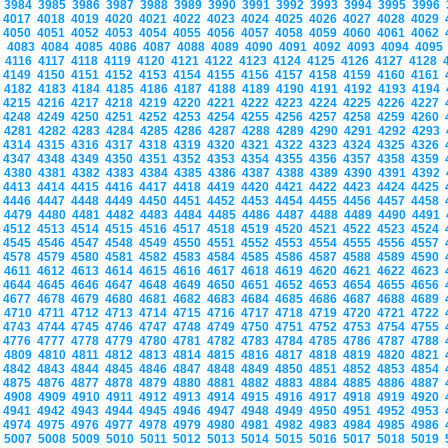
3984
3985
3986
3987
3988
3989
3990
3991
3992
3993
3994
3995
3996
4017
4018
4019
4020
4021
4022
4023
4024
4025
4026
4027
4028
4029
4050
4051
4052
4053
4054
4055
4056
4057
4058
4059
4060
4061
4062
4083
4084
4085
4086
4087
4088
4089
4090
4091
4092
4093
4094
409
4116
4117
4118
4119
4120
4121
4122
4123
4124
4125
4126
4127
4128
4149
4150
4151
4152
4153
4154
4155
4156
4157
4158
4159
4160
4161
4182
4183
4184
4185
4186
4187
4188
4189
4190
4191
4192
4193
4194
4215
4216
4217
4218
4219
4220
4221
4222
4223
4224
4225
4226
4227
4248
4249
4250
4251
4252
4253
4254
4255
4256
4257
4258
4259
4260
4281
4282
4283
4284
4285
4286
4287
4288
4289
4290
4291
4292
4293
4314
4315
4316
4317
4318
4319
4320
4321
4322
4323
4324
4325
4326
4347
4348
4349
4350
4351
4352
4353
4354
4355
4356
4357
4358
4359
4380
4381
4382
4383
4384
4385
4386
4387
4388
4389
4390
4391
4392
4413
4414
4415
4416
4417
4418
4419
4420
4421
4422
4423
4424
4425
4446
4447
4448
4449
4450
4451
4452
4453
4454
4455
4456
4457
4458
4479
4480
4481
4482
4483
4484
4485
4486
4487
4488
4489
4490
4491
4512
4513
4514
4515
4516
4517
4518
4519
4520
4521
4522
4523
4524
4545
4546
4547
4548
4549
4550
4551
4552
4553
4554
4555
4556
4557
4578
4579
4580
4581
4582
4583
4584
4585
4586
4587
4588
4589
4590
4611
4612
4613
4614
4615
4616
4617
4618
4619
4620
4621
4622
4623
4644
4645
4646
4647
4648
4649
4650
4651
4652
4653
4654
4655
4656
4677
4678
4679
4680
4681
4682
4683
4684
4685
4686
4687
4688
4689
4710
4711
4712
4713
4714
4715
4716
4717
4718
4719
4720
4721
4722
4743
4744
4745
4746
4747
4748
4749
4750
4751
4752
4753
4754
4755
4776
4777
4778
4779
4780
4781
4782
4783
4784
4785
4786
4787
4788
4809
4810
4811
4812
4813
4814
4815
4816
4817
4818
4819
4820
4821
4842
4843
4844
4845
4846
4847
4848
4849
4850
4851
4852
4853
4854
4875
4876
4877
4878
4879
4880
4881
4882
4883
4884
4885
4886
4887
4908
4909
4910
4911
4912
4913
4914
4915
4916
4917
4918
4919
4920
4941
4942
4943
4944
4945
4946
4947
4948
4949
4950
4951
4952
4953
4974
4975
4976
4977
4978
4979
4980
4981
4982
4983
4984
4985
4986
5007
5008
5009
5010
5011
5012
5013
5014
5015
5016
5017
5018
5019