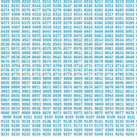
8208
8209
8210
8211
8212
8213
8214
8215
8216
8217
8218
8219
8220
8241
8242
8243
8244
8245
8246
8247
8248
8249
8250
8251
8252
8253
8274
8275
8276
8277
8278
8279
8280
8281
8282
8283
8284
8285
8286
8307
8308
8309
8310
8311
8312
8313
8314
8315
8316
8317
8318
8319
8340
8341
8342
8343
8344
8345
8346
8347
8348
8349
8350
8351
8352
8373
8374
8375
8376
8377
8378
8379
8380
8381
8382
8383
8384
8385
8406
8407
8408
8409
8410
8411
8412
8413
8414
8415
8416
8417
8418
8439
8440
8441
8442
8443
8444
8445
8446
8447
8448
8449
8450
8451
8472
8473
8474
8475
8476
8477
8478
8479
8480
8481
8482
8483
8484
8505
8506
8507
8508
8509
8510
8511
8512
8513
8514
8515
8516
8517
8538
8539
8540
8541
8542
8543
8544
8545
8546
8547
8548
8549
8550
8571
8572
8573
8574
8575
8576
8577
8578
8579
8580
8581
8582
8583
8604
8605
8606
8607
8608
8609
8610
8611
8612
8613
8614
8615
8616
8637
8638
8639
8640
8641
8642
8643
8644
8645
8646
8647
8648
8649
8670
8671
8672
8673
8674
8675
8676
8677
8678
8679
8680
8681
8682
8703
8704
8705
8706
8707
8708
8709
8710
8711
8712
8713
8714
8715
8736
8737
8738
8739
8740
8741
8742
8743
8744
8745
8746
8747
8748
8769
8770
8771
8772
8773
8774
8775
8776
8777
8778
8779
8780
8781
8802
8803
8804
8805
8806
8807
8808
8809
8810
8811
8812
8813
8814
8835
8836
8837
8838
8839
8840
8841
8842
8843
8844
8845
8846
8847
8868
8869
8870
8871
8872
8873
8874
8875
8876
8877
8878
8879
8880
8901
8902
8903
8904
8905
8906
8907
8908
8909
8910
8911
8912
8913
8934
8935
8936
8937
8938
8939
8940
8941
8942
8943
8944
8945
8946
8967
8968
8969
8970
8971
8972
8973
8974
8975
8976
8977
8978
8979
9000
9001
9002
9003
9004
9005
9006
9007
9008
9009
9010
9011
9012
9033
9034
9035
9036
9037
9038
9039
9040
9041
9042
9043
9044
9045
9066
9067
9068
9069
9070
9071
9072
9073
9074
9075
9076
9077
9078
9099
9100
9101
9102
9103
9104
9105
9106
9107
9108
9109
9110
9111
9132
9133
9134
9135
9136
9137
9138
9139
9140
9141
9142
9143
9144
9165
9166
9167
9168
9169
9170
9171
9172
9173
9174
9175
9176
9177
9198
9199
9200
9201
9202
9203
9204
9205
9206
9207
9208
9209
9210
9231
9232
9233
9234
9235
9236
9237
9238
9239
9240
9241
9242
9243