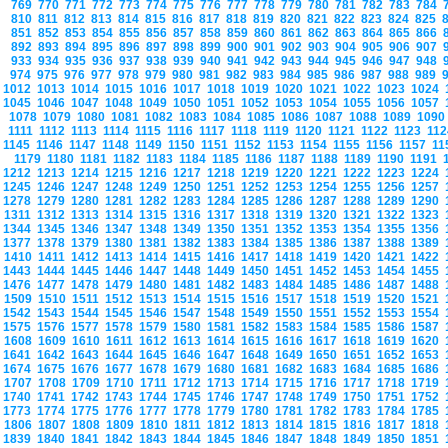
769
770
771
772
773
774
775
776
777
778
779
780
781
782
783
784
810
811
812
813
814
815
816
817
818
819
820
821
822
823
824
825
851
852
853
854
855
856
857
858
859
860
861
862
863
864
865
866
892
893
894
895
896
897
898
899
900
901
902
903
904
905
906
907
933
934
935
936
937
938
939
940
941
942
943
944
945
946
947
948
974
975
976
977
978
979
980
981
982
983
984
985
986
987
988
989
1012
1013
1014
1015
1016
1017
1018
1019
1020
1021
1022
1023
1024
1045
1046
1047
1048
1049
1050
1051
1052
1053
1054
1055
1056
1057
1078
1079
1080
1081
1082
1083
1084
1085
1086
1087
1088
1089
109
1111
1112
1113
1114
1115
1116
1117
1118
1119
1120
1121
1122
1123
11
1145
1146
1147
1148
1149
1150
1151
1152
1153
1154
1155
1156
1157
1
1179
1180
1181
1182
1183
1184
1185
1186
1187
1188
1189
1190
1191
1212
1213
1214
1215
1216
1217
1218
1219
1220
1221
1222
1223
1224
1245
1246
1247
1248
1249
1250
1251
1252
1253
1254
1255
1256
1257
1278
1279
1280
1281
1282
1283
1284
1285
1286
1287
1288
1289
1290
1311
1312
1313
1314
1315
1316
1317
1318
1319
1320
1321
1322
1323
1344
1345
1346
1347
1348
1349
1350
1351
1352
1353
1354
1355
1356
1377
1378
1379
1380
1381
1382
1383
1384
1385
1386
1387
1388
1389
1410
1411
1412
1413
1414
1415
1416
1417
1418
1419
1420
1421
1422
1443
1444
1445
1446
1447
1448
1449
1450
1451
1452
1453
1454
1455
1476
1477
1478
1479
1480
1481
1482
1483
1484
1485
1486
1487
1488
1509
1510
1511
1512
1513
1514
1515
1516
1517
1518
1519
1520
1521
1542
1543
1544
1545
1546
1547
1548
1549
1550
1551
1552
1553
1554
1575
1576
1577
1578
1579
1580
1581
1582
1583
1584
1585
1586
1587
1608
1609
1610
1611
1612
1613
1614
1615
1616
1617
1618
1619
1620
1641
1642
1643
1644
1645
1646
1647
1648
1649
1650
1651
1652
1653
1674
1675
1676
1677
1678
1679
1680
1681
1682
1683
1684
1685
1686
1707
1708
1709
1710
1711
1712
1713
1714
1715
1716
1717
1718
1719
1740
1741
1742
1743
1744
1745
1746
1747
1748
1749
1750
1751
1752
1773
1774
1775
1776
1777
1778
1779
1780
1781
1782
1783
1784
1785
1806
1807
1808
1809
1810
1811
1812
1813
1814
1815
1816
1817
1818
1839
1840
1841
1842
1843
1844
1845
1846
1847
1848
1849
1850
1851