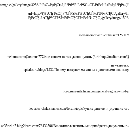
[url=http://roxgo.cl/gallery/image/4256-РїРѕС‡РµРјСѓ-РјР°РіР°Р·РёРЅС‹-СЃ-РґРёРїР»РѕРјР°РјРё-СЃС‚РѕР»СЊ-РїРѕРїСѓР»СЏСЂРЅС‹//]roxgo.cl/gallery/image/4256-РїРѕС‡РµРјСѓ-РјР°РіР°Р·РёРЅС‹-СЃ-РґРёРїР»РѕРјР°РјРё-
[url=http://РјРєСЂ-РєСЂР°СЃРЅРѕРіРѕСЂСЃРєРёР№.СЂС„/galler
РґРёРїР»РѕРјР°РјРё/?context=new/]РјРєСЂ-РєСЂР°СЃРЅРѕРіРѕСЂСЃРєРёР№.С
[url=http://medium.com/@oximus777/еще-совсем-не-так-давно-купить-документы-об-окончании-обучения-в-нашем-государстве-удавалось-лишь-4f56470cd580/]medium.com/@oximus777/еще-совсем-не-так-давно-купить-