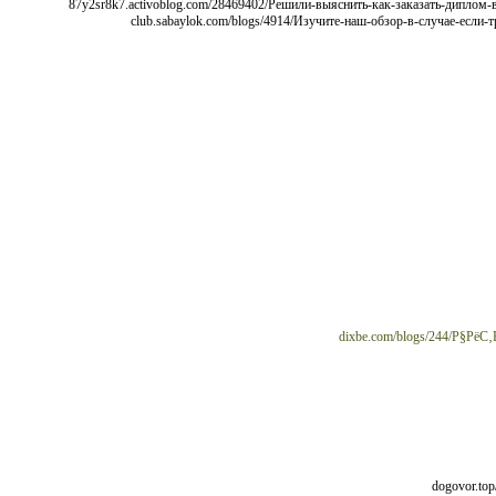
dixbe.com/blogs/244/Р§
[url=http://dogovor.top/wiki/Р›РµРіРєРёР№_СЃРїРѕСЃРѕР±_РїРѕР»СѓС‡РёС‚СЊ_РґРёРїР»РѕРј_Р±Рµ