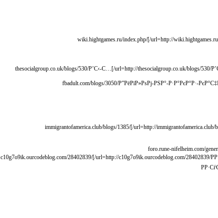
[url=http://wiki.hightgames.ru/index.php/Р”РёРїР»РѕРј_Р»СЋР±РѕР№_СЃРїРµС†РёР°Р»СЊРЅРѕСЃС‚Рё:_РєР°С‡РµСЃС‚РІРµРЅРЅРѕ_Рё_Р±РµР·РѕРїР°СЃРЅРѕ/]wiki.hightgames.ru/index.php/
[url=http://thesocialgroup.co.uk/blogs/530/Р’С‹-С…РѕС‚РёС‚Рµ-СѓР·РЅР°С‚СЊ-РєР°Рє-РєСѓРїРёС‚СЊ-РґРѕРєСѓРјРµРЅС‚С‹-РІ-РёРЅС‚РµСЂРЅРµС‚Рµ-Р—Р°С…РѕРґРёС‚Рµ/]thesocialgroup.co.uk/blogs/530/Р’С‹-С…
[url=http://fbadult.com/blogs/3050/Р”РёРїР»РѕРј-РЅР°-Р·Р°РєР°Р·-РєР°С‡РµСЃС‚РІРѕ-Рё-РЅР°РґРµР¶РЅРѕСЃС‚СЊ/]fbadult.com/blogs/3050/Р”РёРїР»РѕРј
[url=http://immigrantofamerica.club/blogs/1385/Р§РёС‚Р°Р№С‚Рµ-РЅР°С€-РѕР±Р·РѕСЂ-РµСЃР»Рё-С‚СЂРµР±СѓРµС‚СЃСЏ-РєСѓРїРёС‚СЊ-РґРёРїР»РѕРј-РІ-СЃРµС‚Рё/]immigrantofamerica.club/blogs/1385/
[url=http://c10g7o9ik.ourcodeblog.com/28402839/РР·СѓС‡РёС‚Рµ-РЅР°С€-РѕР±Р·РѕСЂ-РІ-С‚РѕРј-СЃР»СѓС‡Р°Рµ-РµСЃР»Рё-РЅСѓР¶РЅРѕ-РєСѓРїРёС‚СЊ-РґРёРїР»РѕРј-РІ-СЃРµС‚Рё/]c10g7o9ik.ourcodeblog.com/28402839/
РР·С