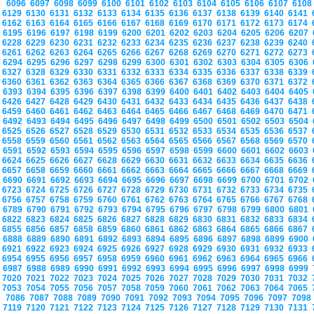
6096
6097
6098
6099
6100
6101
6102
6103
6104
6105
6106
6107
610
6129
6130
6131
6132
6133
6134
6135
6136
6137
6138
6139
6140
6141
6162
6163
6164
6165
6166
6167
6168
6169
6170
6171
6172
6173
6174
6195
6196
6197
6198
6199
6200
6201
6202
6203
6204
6205
6206
6207
6228
6229
6230
6231
6232
6233
6234
6235
6236
6237
6238
6239
6240
6261
6262
6263
6264
6265
6266
6267
6268
6269
6270
6271
6272
6273
6294
6295
6296
6297
6298
6299
6300
6301
6302
6303
6304
6305
6306
6327
6328
6329
6330
6331
6332
6333
6334
6335
6336
6337
6338
6339
6360
6361
6362
6363
6364
6365
6366
6367
6368
6369
6370
6371
6372
6393
6394
6395
6396
6397
6398
6399
6400
6401
6402
6403
6404
6405
6426
6427
6428
6429
6430
6431
6432
6433
6434
6435
6436
6437
6438
6459
6460
6461
6462
6463
6464
6465
6466
6467
6468
6469
6470
6471
6492
6493
6494
6495
6496
6497
6498
6499
6500
6501
6502
6503
6504
6525
6526
6527
6528
6529
6530
6531
6532
6533
6534
6535
6536
6537
6558
6559
6560
6561
6562
6563
6564
6565
6566
6567
6568
6569
6570
6591
6592
6593
6594
6595
6596
6597
6598
6599
6600
6601
6602
6603
6624
6625
6626
6627
6628
6629
6630
6631
6632
6633
6634
6635
6636
6657
6658
6659
6660
6661
6662
6663
6664
6665
6666
6667
6668
6669
6690
6691
6692
6693
6694
6695
6696
6697
6698
6699
6700
6701
6702
6723
6724
6725
6726
6727
6728
6729
6730
6731
6732
6733
6734
6735
6756
6757
6758
6759
6760
6761
6762
6763
6764
6765
6766
6767
6768
6789
6790
6791
6792
6793
6794
6795
6796
6797
6798
6799
6800
6801
6822
6823
6824
6825
6826
6827
6828
6829
6830
6831
6832
6833
6834
6855
6856
6857
6858
6859
6860
6861
6862
6863
6864
6865
6866
6867
6888
6889
6890
6891
6892
6893
6894
6895
6896
6897
6898
6899
6900
6921
6922
6923
6924
6925
6926
6927
6928
6929
6930
6931
6932
6933
6954
6955
6956
6957
6958
6959
6960
6961
6962
6963
6964
6965
6966
6987
6988
6989
6990
6991
6992
6993
6994
6995
6996
6997
6998
6999
7020
7021
7022
7023
7024
7025
7026
7027
7028
7029
7030
7031
7032
7053
7054
7055
7056
7057
7058
7059
7060
7061
7062
7063
7064
7065
7086
7087
7088
7089
7090
7091
7092
7093
7094
7095
7096
7097
709
7119
7120
7121
7122
7123
7124
7125
7126
7127
7128
7129
7130
7131