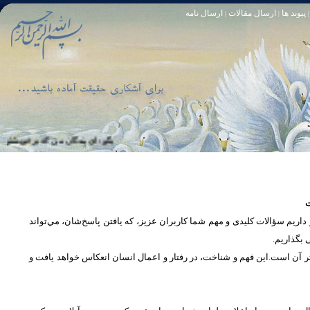
پیوند ها
ارسال مقالات
ارسال نامه
|
|
|
تا [مبادا] كسى بگويد: افسوس بر آنچه در كار خدا كوتاهى كردم! و حقّا كه من از ريشخند كنندگان بودم. سوره زمر 56
بگو: اى بندگان من كه بر خويشتن زياده‏ ر
ت
یم سؤالات کلیدی و مهم شما كاربران عزیز، که یافتن پاسخ‌‌شان، مي‌تواند
ی بگذاریم
تر آن است.این فهم و شناخت، در رفتار و اعمال انسان انعكاس خواهد يافت و