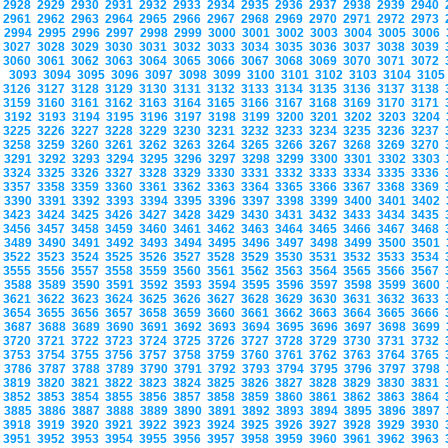
2928
2929
2930
2931
2932
2933
2934
2935
2936
2937
2938
2939
2940
2961
2962
2963
2964
2965
2966
2967
2968
2969
2970
2971
2972
2973
2994
2995
2996
2997
2998
2999
3000
3001
3002
3003
3004
3005
3006
3027
3028
3029
3030
3031
3032
3033
3034
3035
3036
3037
3038
3039
3060
3061
3062
3063
3064
3065
3066
3067
3068
3069
3070
3071
3072
3093
3094
3095
3096
3097
3098
3099
3100
3101
3102
3103
3104
310
3126
3127
3128
3129
3130
3131
3132
3133
3134
3135
3136
3137
3138
3159
3160
3161
3162
3163
3164
3165
3166
3167
3168
3169
3170
3171
3192
3193
3194
3195
3196
3197
3198
3199
3200
3201
3202
3203
3204
3225
3226
3227
3228
3229
3230
3231
3232
3233
3234
3235
3236
3237
3258
3259
3260
3261
3262
3263
3264
3265
3266
3267
3268
3269
3270
3291
3292
3293
3294
3295
3296
3297
3298
3299
3300
3301
3302
3303
3324
3325
3326
3327
3328
3329
3330
3331
3332
3333
3334
3335
3336
3357
3358
3359
3360
3361
3362
3363
3364
3365
3366
3367
3368
3369
3390
3391
3392
3393
3394
3395
3396
3397
3398
3399
3400
3401
3402
3423
3424
3425
3426
3427
3428
3429
3430
3431
3432
3433
3434
3435
3456
3457
3458
3459
3460
3461
3462
3463
3464
3465
3466
3467
3468
3489
3490
3491
3492
3493
3494
3495
3496
3497
3498
3499
3500
3501
3522
3523
3524
3525
3526
3527
3528
3529
3530
3531
3532
3533
3534
3555
3556
3557
3558
3559
3560
3561
3562
3563
3564
3565
3566
3567
3588
3589
3590
3591
3592
3593
3594
3595
3596
3597
3598
3599
3600
3621
3622
3623
3624
3625
3626
3627
3628
3629
3630
3631
3632
3633
3654
3655
3656
3657
3658
3659
3660
3661
3662
3663
3664
3665
3666
3687
3688
3689
3690
3691
3692
3693
3694
3695
3696
3697
3698
3699
3720
3721
3722
3723
3724
3725
3726
3727
3728
3729
3730
3731
3732
3753
3754
3755
3756
3757
3758
3759
3760
3761
3762
3763
3764
3765
3786
3787
3788
3789
3790
3791
3792
3793
3794
3795
3796
3797
3798
3819
3820
3821
3822
3823
3824
3825
3826
3827
3828
3829
3830
3831
3852
3853
3854
3855
3856
3857
3858
3859
3860
3861
3862
3863
3864
3885
3886
3887
3888
3889
3890
3891
3892
3893
3894
3895
3896
3897
3918
3919
3920
3921
3922
3923
3924
3925
3926
3927
3928
3929
3930
3951
3952
3953
3954
3955
3956
3957
3958
3959
3960
3961
3962
3963