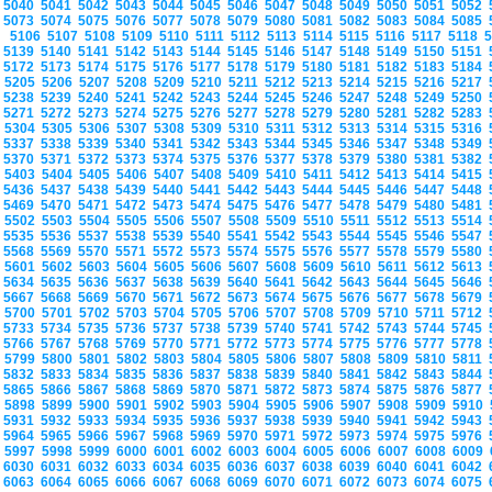
5040
5041
5042
5043
5044
5045
5046
5047
5048
5049
5050
5051
5052
5073
5074
5075
5076
5077
5078
5079
5080
5081
5082
5083
5084
5085
5106
5107
5108
5109
5110
5111
5112
5113
5114
5115
5116
5117
5118
5139
5140
5141
5142
5143
5144
5145
5146
5147
5148
5149
5150
5151
5172
5173
5174
5175
5176
5177
5178
5179
5180
5181
5182
5183
5184
5205
5206
5207
5208
5209
5210
5211
5212
5213
5214
5215
5216
5217
5238
5239
5240
5241
5242
5243
5244
5245
5246
5247
5248
5249
5250
5271
5272
5273
5274
5275
5276
5277
5278
5279
5280
5281
5282
5283
5304
5305
5306
5307
5308
5309
5310
5311
5312
5313
5314
5315
5316
5337
5338
5339
5340
5341
5342
5343
5344
5345
5346
5347
5348
5349
5370
5371
5372
5373
5374
5375
5376
5377
5378
5379
5380
5381
5382
5403
5404
5405
5406
5407
5408
5409
5410
5411
5412
5413
5414
5415
5436
5437
5438
5439
5440
5441
5442
5443
5444
5445
5446
5447
5448
5469
5470
5471
5472
5473
5474
5475
5476
5477
5478
5479
5480
5481
5502
5503
5504
5505
5506
5507
5508
5509
5510
5511
5512
5513
5514
5535
5536
5537
5538
5539
5540
5541
5542
5543
5544
5545
5546
5547
5568
5569
5570
5571
5572
5573
5574
5575
5576
5577
5578
5579
5580
5601
5602
5603
5604
5605
5606
5607
5608
5609
5610
5611
5612
5613
5634
5635
5636
5637
5638
5639
5640
5641
5642
5643
5644
5645
5646
5667
5668
5669
5670
5671
5672
5673
5674
5675
5676
5677
5678
5679
5700
5701
5702
5703
5704
5705
5706
5707
5708
5709
5710
5711
5712
5733
5734
5735
5736
5737
5738
5739
5740
5741
5742
5743
5744
5745
5766
5767
5768
5769
5770
5771
5772
5773
5774
5775
5776
5777
5778
5799
5800
5801
5802
5803
5804
5805
5806
5807
5808
5809
5810
5811
5832
5833
5834
5835
5836
5837
5838
5839
5840
5841
5842
5843
5844
5865
5866
5867
5868
5869
5870
5871
5872
5873
5874
5875
5876
5877
5898
5899
5900
5901
5902
5903
5904
5905
5906
5907
5908
5909
5910
5931
5932
5933
5934
5935
5936
5937
5938
5939
5940
5941
5942
5943
5964
5965
5966
5967
5968
5969
5970
5971
5972
5973
5974
5975
5976
5997
5998
5999
6000
6001
6002
6003
6004
6005
6006
6007
6008
6009
6030
6031
6032
6033
6034
6035
6036
6037
6038
6039
6040
6041
6042
6063
6064
6065
6066
6067
6068
6069
6070
6071
6072
6073
6074
6075