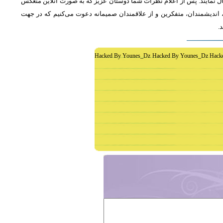
ل نمایند. پس از اعلام نظرات شما دوستان عزیز که به صورت آنلاین منعکس
اندیشمندان، متفکرین و از علاقمندان صمیمانه دعوت می‌کنیم که در جهت
د
Hacked By Younes_Dz Hacked By Younes_Dz Hack