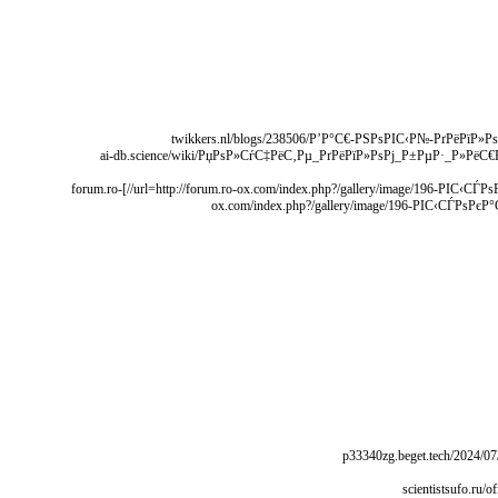
[url=http://ai-db.science/wiki/РџРѕР»СѓС‡РёС‚Рµ_РґРёРїР»РѕРј_Р±РµР·_Р»РёС€РЅРёС…_Р·Р°Р±РѕС‚_Рё_СѓСЃРёР»РёР№/]ai-db.science/wiki/РџРѕР»СѓС‡РёС‚Рµ_РґРёРїР»РѕРј_
[url=http://forum.ro-ox.com/index.php?/gallery/image/196-РІС‹СЃРѕРєР°СЏ-РІРѕСЃС‚СЂРµР±РѕРІР°РЅРЅРѕСЃС‚СЊ-Рё-РїРѕРїСѓР»СЏСЂРЅРѕСЃС‚СЊ-РјР°РіР°Р·РёРЅРѕРІ-СЃ-РґРёРїР»РѕРјР°РјРё//]forum.ro-
ox.com/index.php?/gallery/image/196-РІС‹СЃР