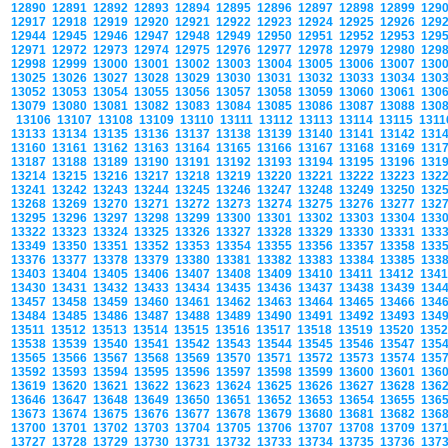
12890
12891
12892
12893
12894
12895
12896
12897
12898
12899
129
12917
12918
12919
12920
12921
12922
12923
12924
12925
12926
129
12944
12945
12946
12947
12948
12949
12950
12951
12952
12953
129
12971
12972
12973
12974
12975
12976
12977
12978
12979
12980
129
12998
12999
13000
13001
13002
13003
13004
13005
13006
13007
130
13025
13026
13027
13028
13029
13030
13031
13032
13033
13034
130
13052
13053
13054
13055
13056
13057
13058
13059
13060
13061
130
13079
13080
13081
13082
13083
13084
13085
13086
13087
13088
130
13106
13107
13108
13109
13110
13111
13112
13113
13114
13115
131
13133
13134
13135
13136
13137
13138
13139
13140
13141
13142
131
13160
13161
13162
13163
13164
13165
13166
13167
13168
13169
131
13187
13188
13189
13190
13191
13192
13193
13194
13195
13196
131
13214
13215
13216
13217
13218
13219
13220
13221
13222
13223
132
13241
13242
13243
13244
13245
13246
13247
13248
13249
13250
132
13268
13269
13270
13271
13272
13273
13274
13275
13276
13277
132
13295
13296
13297
13298
13299
13300
13301
13302
13303
13304
133
13322
13323
13324
13325
13326
13327
13328
13329
13330
13331
133
13349
13350
13351
13352
13353
13354
13355
13356
13357
13358
133
13376
13377
13378
13379
13380
13381
13382
13383
13384
13385
133
13403
13404
13405
13406
13407
13408
13409
13410
13411
13412
134
13430
13431
13432
13433
13434
13435
13436
13437
13438
13439
134
13457
13458
13459
13460
13461
13462
13463
13464
13465
13466
134
13484
13485
13486
13487
13488
13489
13490
13491
13492
13493
134
13511
13512
13513
13514
13515
13516
13517
13518
13519
13520
135
13538
13539
13540
13541
13542
13543
13544
13545
13546
13547
135
13565
13566
13567
13568
13569
13570
13571
13572
13573
13574
135
13592
13593
13594
13595
13596
13597
13598
13599
13600
13601
136
13619
13620
13621
13622
13623
13624
13625
13626
13627
13628
136
13646
13647
13648
13649
13650
13651
13652
13653
13654
13655
136
13673
13674
13675
13676
13677
13678
13679
13680
13681
13682
136
13700
13701
13702
13703
13704
13705
13706
13707
13708
13709
137
13727
13728
13729
13730
13731
13732
13733
13734
13735
13736
137