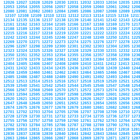
12026
12027
12028
12029
12030
12031
12032
12033
12034
12035
120
12053
12054
12055
12056
12057
12058
12059
12060
12061
12062
120
12080
12081
12082
12083
12084
12085
12086
12087
12088
12089
120
12107
12108
12109
12110
12111
12112
12113
12114
12115
12116
121
12134
12135
12136
12137
12138
12139
12140
12141
12142
12143
121
12161
12162
12163
12164
12165
12166
12167
12168
12169
12170
121
12188
12189
12190
12191
12192
12193
12194
12195
12196
12197
121
12215
12216
12217
12218
12219
12220
12221
12222
12223
12224
122
12242
12243
12244
12245
12246
12247
12248
12249
12250
12251
122
12269
12270
12271
12272
12273
12274
12275
12276
12277
12278
122
12296
12297
12298
12299
12300
12301
12302
12303
12304
12305
123
12323
12324
12325
12326
12327
12328
12329
12330
12331
12332
123
12350
12351
12352
12353
12354
12355
12356
12357
12358
12359
123
12377
12378
12379
12380
12381
12382
12383
12384
12385
12386
123
12404
12405
12406
12407
12408
12409
12410
12411
12412
12413
124
12431
12432
12433
12434
12435
12436
12437
12438
12439
12440
124
12458
12459
12460
12461
12462
12463
12464
12465
12466
12467
124
12485
12486
12487
12488
12489
12490
12491
12492
12493
12494
124
12512
12513
12514
12515
12516
12517
12518
12519
12520
12521
125
12539
12540
12541
12542
12543
12544
12545
12546
12547
12548
125
12566
12567
12568
12569
12570
12571
12572
12573
12574
12575
125
12593
12594
12595
12596
12597
12598
12599
12600
12601
12602
126
12620
12621
12622
12623
12624
12625
12626
12627
12628
12629
126
12647
12648
12649
12650
12651
12652
12653
12654
12655
12656
126
12674
12675
12676
12677
12678
12679
12680
12681
12682
12683
126
12701
12702
12703
12704
12705
12706
12707
12708
12709
12710
127
12728
12729
12730
12731
12732
12733
12734
12735
12736
12737
127
12755
12756
12757
12758
12759
12760
12761
12762
12763
12764
127
12782
12783
12784
12785
12786
12787
12788
12789
12790
12791
127
12809
12810
12811
12812
12813
12814
12815
12816
12817
12818
128
12836
12837
12838
12839
12840
12841
12842
12843
12844
12845
128
12863
12864
12865
12866
12867
12868
12869
12870
12871
12872
128