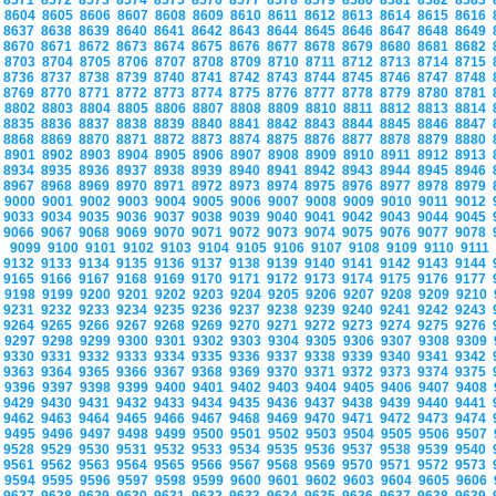
8571
8572
8573
8574
8575
8576
8577
8578
8579
8580
8581
8582
8583
8604
8605
8606
8607
8608
8609
8610
8611
8612
8613
8614
8615
8616
8637
8638
8639
8640
8641
8642
8643
8644
8645
8646
8647
8648
8649
8670
8671
8672
8673
8674
8675
8676
8677
8678
8679
8680
8681
8682
8703
8704
8705
8706
8707
8708
8709
8710
8711
8712
8713
8714
8715
8736
8737
8738
8739
8740
8741
8742
8743
8744
8745
8746
8747
8748
8769
8770
8771
8772
8773
8774
8775
8776
8777
8778
8779
8780
8781
8802
8803
8804
8805
8806
8807
8808
8809
8810
8811
8812
8813
8814
8835
8836
8837
8838
8839
8840
8841
8842
8843
8844
8845
8846
8847
8868
8869
8870
8871
8872
8873
8874
8875
8876
8877
8878
8879
8880
8901
8902
8903
8904
8905
8906
8907
8908
8909
8910
8911
8912
8913
8934
8935
8936
8937
8938
8939
8940
8941
8942
8943
8944
8945
8946
8967
8968
8969
8970
8971
8972
8973
8974
8975
8976
8977
8978
8979
9000
9001
9002
9003
9004
9005
9006
9007
9008
9009
9010
9011
9012
9033
9034
9035
9036
9037
9038
9039
9040
9041
9042
9043
9044
9045
9066
9067
9068
9069
9070
9071
9072
9073
9074
9075
9076
9077
9078
9099
9100
9101
9102
9103
9104
9105
9106
9107
9108
9109
9110
9111
9132
9133
9134
9135
9136
9137
9138
9139
9140
9141
9142
9143
9144
9165
9166
9167
9168
9169
9170
9171
9172
9173
9174
9175
9176
9177
9198
9199
9200
9201
9202
9203
9204
9205
9206
9207
9208
9209
9210
9231
9232
9233
9234
9235
9236
9237
9238
9239
9240
9241
9242
9243
9264
9265
9266
9267
9268
9269
9270
9271
9272
9273
9274
9275
9276
9297
9298
9299
9300
9301
9302
9303
9304
9305
9306
9307
9308
9309
9330
9331
9332
9333
9334
9335
9336
9337
9338
9339
9340
9341
9342
9363
9364
9365
9366
9367
9368
9369
9370
9371
9372
9373
9374
9375
9396
9397
9398
9399
9400
9401
9402
9403
9404
9405
9406
9407
9408
9429
9430
9431
9432
9433
9434
9435
9436
9437
9438
9439
9440
9441
9462
9463
9464
9465
9466
9467
9468
9469
9470
9471
9472
9473
9474
9495
9496
9497
9498
9499
9500
9501
9502
9503
9504
9505
9506
9507
9528
9529
9530
9531
9532
9533
9534
9535
9536
9537
9538
9539
9540
9561
9562
9563
9564
9565
9566
9567
9568
9569
9570
9571
9572
9573
9594
9595
9596
9597
9598
9599
9600
9601
9602
9603
9604
9605
9606