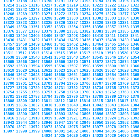
13187
13188
13189
13190
13191
13192
13193
13194
13195
13196
131
13214
13215
13216
13217
13218
13219
13220
13221
13222
13223
132
13241
13242
13243
13244
13245
13246
13247
13248
13249
13250
132
13268
13269
13270
13271
13272
13273
13274
13275
13276
13277
132
13295
13296
13297
13298
13299
13300
13301
13302
13303
13304
133
13322
13323
13324
13325
13326
13327
13328
13329
13330
13331
133
13349
13350
13351
13352
13353
13354
13355
13356
13357
13358
133
13376
13377
13378
13379
13380
13381
13382
13383
13384
13385
133
13403
13404
13405
13406
13407
13408
13409
13410
13411
13412
134
13430
13431
13432
13433
13434
13435
13436
13437
13438
13439
134
13457
13458
13459
13460
13461
13462
13463
13464
13465
13466
134
13484
13485
13486
13487
13488
13489
13490
13491
13492
13493
134
13511
13512
13513
13514
13515
13516
13517
13518
13519
13520
135
13538
13539
13540
13541
13542
13543
13544
13545
13546
13547
135
13565
13566
13567
13568
13569
13570
13571
13572
13573
13574
135
13592
13593
13594
13595
13596
13597
13598
13599
13600
13601
136
13619
13620
13621
13622
13623
13624
13625
13626
13627
13628
136
13646
13647
13648
13649
13650
13651
13652
13653
13654
13655
136
13673
13674
13675
13676
13677
13678
13679
13680
13681
13682
136
13700
13701
13702
13703
13704
13705
13706
13707
13708
13709
137
13727
13728
13729
13730
13731
13732
13733
13734
13735
13736
137
13754
13755
13756
13757
13758
13759
13760
13761
13762
13763
137
13781
13782
13783
13784
13785
13786
13787
13788
13789
13790
137
13808
13809
13810
13811
13812
13813
13814
13815
13816
13817
138
13835
13836
13837
13838
13839
13840
13841
13842
13843
13844
138
13862
13863
13864
13865
13866
13867
13868
13869
13870
13871
138
13889
13890
13891
13892
13893
13894
13895
13896
13897
13898
138
13916
13917
13918
13919
13920
13921
13922
13923
13924
13925
139
13943
13944
13945
13946
13947
13948
13949
13950
13951
13952
139
13970
13971
13972
13973
13974
13975
13976
13977
13978
13979
139
13997
13998
13999
14000
14001
14002
14003
14004
14005
14006
140
14024
14025
14026
14027
14028
14029
14030
140