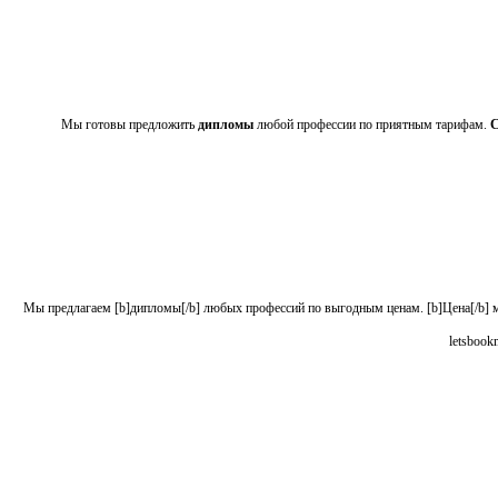
Мы готовы предложить
дипломы
любой профессии по приятным тарифам.
С
Мы предлагаем [b]дипломы[/b] любых профессий по выгодным ценам. [b]Цена[/b] мо