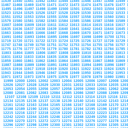
11439
11440
11441
11442
11443
11444
11445
11446
11447
11448
11449
11467
11468
11469
11470
11471
11472
11473
11474
11475
11476
11477
11495
11496
11497
11498
11499
11500
11501
11502
11503
11504
11505
11523
11524
11525
11526
11527
11528
11529
11530
11531
11532
11533
11551
11552
11553
11554
11555
11556
11557
11558
11559
11560
11561
11579
11580
11581
11582
11583
11584
11585
11586
11587
11588
11589
11607
11608
11609
11610
11611
11612
11613
11614
11615
11616
11617
11635
11636
11637
11638
11639
11640
11641
11642
11643
11644
11645
11663
11664
11665
11666
11667
11668
11669
11670
11671
11672
11673
11691
11692
11693
11694
11695
11696
11697
11698
11699
11700
11701
11719
11720
11721
11722
11723
11724
11725
11726
11727
11728
11729
11747
11748
11749
11750
11751
11752
11753
11754
11755
11756
11757
11775
11776
11777
11778
11779
11780
11781
11782
11783
11784
11785
11803
11804
11805
11806
11807
11808
11809
11810
11811
11812
11813
11831
11832
11833
11834
11835
11836
11837
11838
11839
11840
11841
11859
11860
11861
11862
11863
11864
11865
11866
11867
11868
11869
11887
11888
11889
11890
11891
11892
11893
11894
11895
11896
11897
11915
11916
11917
11918
11919
11920
11921
11922
11923
11924
11925
11943
11944
11945
11946
11947
11948
11949
11950
11951
11952
11953
11971
11972
11973
11974
11975
11976
11977
11978
11979
11980
11981
11999
12000
12001
12002
12003
12004
12005
12006
12007
12008
120
12026
12027
12028
12029
12030
12031
12032
12033
12034
12035
120
12053
12054
12055
12056
12057
12058
12059
12060
12061
12062
120
12080
12081
12082
12083
12084
12085
12086
12087
12088
12089
120
12107
12108
12109
12110
12111
12112
12113
12114
12115
12116
121
12134
12135
12136
12137
12138
12139
12140
12141
12142
12143
121
12161
12162
12163
12164
12165
12166
12167
12168
12169
12170
121
12188
12189
12190
12191
12192
12193
12194
12195
12196
12197
121
12215
12216
12217
12218
12219
12220
12221
12222
12223
12224
122
12242
12243
12244
12245
12246
12247
12248
12249
12250
12251
122
12269
12270
12271
12272
12273
12274
12275
12276
12277
12278
122
12296
12297
12298
12299
12300
12301
12302
12303
12304
12305
123