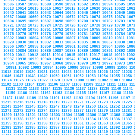
10559
10560
10561
10562
10563
10564
10565
10566
10567
10568
105
10586
10587
10588
10589
10590
10591
10592
10593
10594
10595
105
10613
10614
10615
10616
10617
10618
10619
10620
10621
10622
106
10640
10641
10642
10643
10644
10645
10646
10647
10648
10649
106
10667
10668
10669
10670
10671
10672
10673
10674
10675
10676
106
10694
10695
10696
10697
10698
10699
10700
10701
10702
10703
107
10721
10722
10723
10724
10725
10726
10727
10728
10729
10730
107
10748
10749
10750
10751
10752
10753
10754
10755
10756
10757
107
10775
10776
10777
10778
10779
10780
10781
10782
10783
10784
107
10802
10803
10804
10805
10806
10807
10808
10809
10810
10811
108
10829
10830
10831
10832
10833
10834
10835
10836
10837
10838
108
10856
10857
10858
10859
10860
10861
10862
10863
10864
10865
108
10883
10884
10885
10886
10887
10888
10889
10890
10891
10892
108
10910
10911
10912
10913
10914
10915
10916
10917
10918
10919
109
10937
10938
10939
10940
10941
10942
10943
10944
10945
10946
109
10964
10965
10966
10967
10968
10969
10970
10971
10972
10973
109
10991
10992
10993
10994
10995
10996
10997
10998
10999
11000
11
11018
11019
11020
11021
11022
11023
11024
11025
11026
11027
11028
11046
11047
11048
11049
11050
11051
11052
11053
11054
11055
11056
11074
11075
11076
11077
11078
11079
11080
11081
11082
11083
11084
11102
11103
11104
11105
11106
11107
11108
11109
11110
11111
11112
11
11131
11132
11133
11134
11135
11136
11137
11138
11139
11140
11141
11159
11160
11161
11162
11163
11164
11165
11166
11167
11168
11169
11187
11188
11189
11190
11191
11192
11193
11194
11195
11196
11197
1
11215
11216
11217
11218
11219
11220
11221
11222
11223
11224
11225
11243
11244
11245
11246
11247
11248
11249
11250
11251
11252
11253
11271
11272
11273
11274
11275
11276
11277
11278
11279
11280
11281
11299
11300
11301
11302
11303
11304
11305
11306
11307
11308
11309
11327
11328
11329
11330
11331
11332
11333
11334
11335
11336
11337
11355
11356
11357
11358
11359
11360
11361
11362
11363
11364
11365
11383
11384
11385
11386
11387
11388
11389
11390
11391
11392
11393
11411
11412
11413
11414
11415
11416
11417
11418
11419
11420
11421