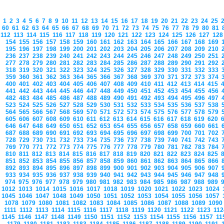
1
2
3
4
5
6
7
8
9
10
11
12
13
14
15
16
17
18
19
20
21
22
23
24
25
60
61
62
63
64
65
66
67
68
69
70
71
72
73
74
75
76
77
78
79
80
81
112
113
114
115
116
117
118
119
120
121
122
123
124
125
126
127
12
154
155
156
157
158
159
160
161
162
163
164
165
166
167
168
169
195
196
197
198
199
200
201
202
203
204
205
206
207
208
209
210
236
237
238
239
240
241
242
243
244
245
246
247
248
249
250
251
277
278
279
280
281
282
283
284
285
286
287
288
289
290
291
292
318
319
320
321
322
323
324
325
326
327
328
329
330
331
332
333
359
360
361
362
363
364
365
366
367
368
369
370
371
372
373
374
400
401
402
403
404
405
406
407
408
409
410
411
412
413
414
415
441
442
443
444
445
446
447
448
449
450
451
452
453
454
455
456
482
483
484
485
486
487
488
489
490
491
492
493
494
495
496
497
523
524
525
526
527
528
529
530
531
532
533
534
535
536
537
538
564
565
566
567
568
569
570
571
572
573
574
575
576
577
578
579
605
606
607
608
609
610
611
612
613
614
615
616
617
618
619
620
646
647
648
649
650
651
652
653
654
655
656
657
658
659
660
661
687
688
689
690
691
692
693
694
695
696
697
698
699
700
701
702
728
729
730
731
732
733
734
735
736
737
738
739
740
741
742
743
769
770
771
772
773
774
775
776
777
778
779
780
781
782
783
784
810
811
812
813
814
815
816
817
818
819
820
821
822
823
824
825
851
852
853
854
855
856
857
858
859
860
861
862
863
864
865
866
892
893
894
895
896
897
898
899
900
901
902
903
904
905
906
907
933
934
935
936
937
938
939
940
941
942
943
944
945
946
947
948
974
975
976
977
978
979
980
981
982
983
984
985
986
987
988
989
1012
1013
1014
1015
1016
1017
1018
1019
1020
1021
1022
1023
1024
1045
1046
1047
1048
1049
1050
1051
1052
1053
1054
1055
1056
1057
1078
1079
1080
1081
1082
1083
1084
1085
1086
1087
1088
1089
109
1111
1112
1113
1114
1115
1116
1117
1118
1119
1120
1121
1122
1123
11
1145
1146
1147
1148
1149
1150
1151
1152
1153
1154
1155
1156
1157
1