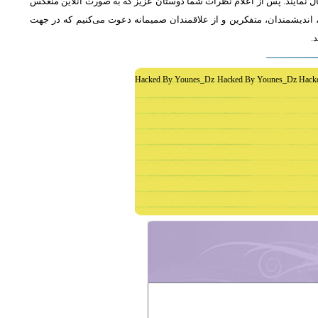
ل نمایند. پس از اعلام نظرات شما دوستان عزیز که به صورت آنلاین منعکس
اندیشمندان، متفکرین و از علاقمندان صمیمانه دعوت می‌کنیم که در جهت
د
Hacked By Younes_Dz Hacked By Younes_Dz Hack