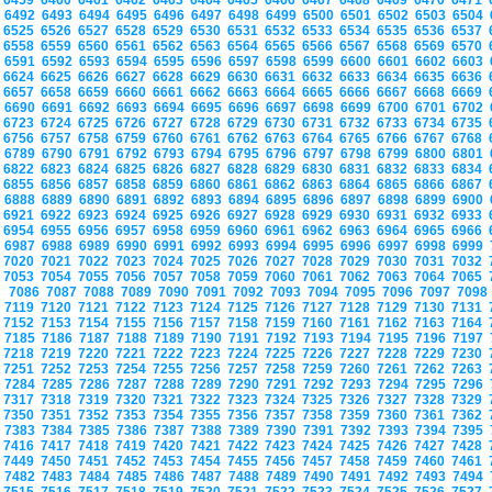
6459
6460
6461
6462
6463
6464
6465
6466
6467
6468
6469
6470
6471
6492
6493
6494
6495
6496
6497
6498
6499
6500
6501
6502
6503
6504
6525
6526
6527
6528
6529
6530
6531
6532
6533
6534
6535
6536
6537
6558
6559
6560
6561
6562
6563
6564
6565
6566
6567
6568
6569
6570
6591
6592
6593
6594
6595
6596
6597
6598
6599
6600
6601
6602
6603
6624
6625
6626
6627
6628
6629
6630
6631
6632
6633
6634
6635
6636
6657
6658
6659
6660
6661
6662
6663
6664
6665
6666
6667
6668
6669
6690
6691
6692
6693
6694
6695
6696
6697
6698
6699
6700
6701
6702
6723
6724
6725
6726
6727
6728
6729
6730
6731
6732
6733
6734
6735
6756
6757
6758
6759
6760
6761
6762
6763
6764
6765
6766
6767
6768
6789
6790
6791
6792
6793
6794
6795
6796
6797
6798
6799
6800
6801
6822
6823
6824
6825
6826
6827
6828
6829
6830
6831
6832
6833
6834
6855
6856
6857
6858
6859
6860
6861
6862
6863
6864
6865
6866
6867
6888
6889
6890
6891
6892
6893
6894
6895
6896
6897
6898
6899
6900
6921
6922
6923
6924
6925
6926
6927
6928
6929
6930
6931
6932
6933
6954
6955
6956
6957
6958
6959
6960
6961
6962
6963
6964
6965
6966
6987
6988
6989
6990
6991
6992
6993
6994
6995
6996
6997
6998
6999
7020
7021
7022
7023
7024
7025
7026
7027
7028
7029
7030
7031
7032
7053
7054
7055
7056
7057
7058
7059
7060
7061
7062
7063
7064
7065
7086
7087
7088
7089
7090
7091
7092
7093
7094
7095
7096
7097
709
7119
7120
7121
7122
7123
7124
7125
7126
7127
7128
7129
7130
7131
7152
7153
7154
7155
7156
7157
7158
7159
7160
7161
7162
7163
7164
7185
7186
7187
7188
7189
7190
7191
7192
7193
7194
7195
7196
7197
7218
7219
7220
7221
7222
7223
7224
7225
7226
7227
7228
7229
7230
7251
7252
7253
7254
7255
7256
7257
7258
7259
7260
7261
7262
7263
7284
7285
7286
7287
7288
7289
7290
7291
7292
7293
7294
7295
7296
7317
7318
7319
7320
7321
7322
7323
7324
7325
7326
7327
7328
7329
7350
7351
7352
7353
7354
7355
7356
7357
7358
7359
7360
7361
7362
7383
7384
7385
7386
7387
7388
7389
7390
7391
7392
7393
7394
7395
7416
7417
7418
7419
7420
7421
7422
7423
7424
7425
7426
7427
7428
7449
7450
7451
7452
7453
7454
7455
7456
7457
7458
7459
7460
7461
7482
7483
7484
7485
7486
7487
7488
7489
7490
7491
7492
7493
7494