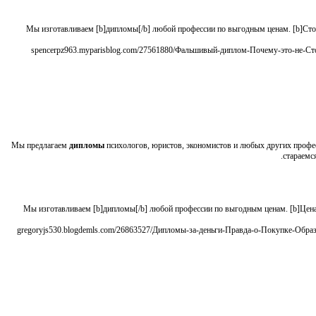
Мы изготавливаем [b]дипломы[/b] любой профессии по выгодным ценам. [b]Стоим
Мы предлагаем
дипломы
психологов, юристов, экономистов и любых других проф
стараемс
Мы изготавливаем [b]дипломы[/b] любой профессии по выгодным ценам. [b]Цена[/
[url=http://gregoryjs530.blogdemls.com/26863527/Дипломы-за-деньги-Правда-о-Покупке-Образования-купить-диплом/]gregoryjs530.blogdemls.com/26863527/Дипломы-за-деньги-Прав