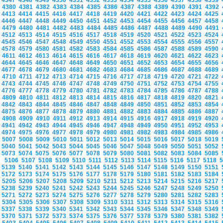
4347
4348
4349
4350
4351
4352
4353
4354
4355
4356
4357
4358
4359
4380
4381
4382
4383
4384
4385
4386
4387
4388
4389
4390
4391
4392
4413
4414
4415
4416
4417
4418
4419
4420
4421
4422
4423
4424
4425
4446
4447
4448
4449
4450
4451
4452
4453
4454
4455
4456
4457
4458
4479
4480
4481
4482
4483
4484
4485
4486
4487
4488
4489
4490
4491
4512
4513
4514
4515
4516
4517
4518
4519
4520
4521
4522
4523
4524
4545
4546
4547
4548
4549
4550
4551
4552
4553
4554
4555
4556
4557
4578
4579
4580
4581
4582
4583
4584
4585
4586
4587
4588
4589
4590
4611
4612
4613
4614
4615
4616
4617
4618
4619
4620
4621
4622
4623
4644
4645
4646
4647
4648
4649
4650
4651
4652
4653
4654
4655
4656
4677
4678
4679
4680
4681
4682
4683
4684
4685
4686
4687
4688
4689
4710
4711
4712
4713
4714
4715
4716
4717
4718
4719
4720
4721
4722
4743
4744
4745
4746
4747
4748
4749
4750
4751
4752
4753
4754
4755
4776
4777
4778
4779
4780
4781
4782
4783
4784
4785
4786
4787
4788
4809
4810
4811
4812
4813
4814
4815
4816
4817
4818
4819
4820
4821
4842
4843
4844
4845
4846
4847
4848
4849
4850
4851
4852
4853
4854
4875
4876
4877
4878
4879
4880
4881
4882
4883
4884
4885
4886
4887
4908
4909
4910
4911
4912
4913
4914
4915
4916
4917
4918
4919
4920
4941
4942
4943
4944
4945
4946
4947
4948
4949
4950
4951
4952
4953
4974
4975
4976
4977
4978
4979
4980
4981
4982
4983
4984
4985
4986
5007
5008
5009
5010
5011
5012
5013
5014
5015
5016
5017
5018
5019
5040
5041
5042
5043
5044
5045
5046
5047
5048
5049
5050
5051
5052
5073
5074
5075
5076
5077
5078
5079
5080
5081
5082
5083
5084
5085
5106
5107
5108
5109
5110
5111
5112
5113
5114
5115
5116
5117
5118
5139
5140
5141
5142
5143
5144
5145
5146
5147
5148
5149
5150
5151
5172
5173
5174
5175
5176
5177
5178
5179
5180
5181
5182
5183
5184
5205
5206
5207
5208
5209
5210
5211
5212
5213
5214
5215
5216
5217
5238
5239
5240
5241
5242
5243
5244
5245
5246
5247
5248
5249
5250
5271
5272
5273
5274
5275
5276
5277
5278
5279
5280
5281
5282
5283
5304
5305
5306
5307
5308
5309
5310
5311
5312
5313
5314
5315
5316
5337
5338
5339
5340
5341
5342
5343
5344
5345
5346
5347
5348
5349
5370
5371
5372
5373
5374
5375
5376
5377
5378
5379
5380
5381
5382