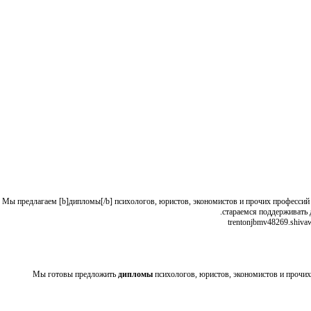
Мы предлагаем [b]дипломы[/b] психологов, юристов, экономистов и прочих профессий п
стараемся поддерживать 
[url=http://trentonjbmv48269.shivawiki.com/6554933/Тенденции_приобретения_ученых_степ
Мы готовы предложить
дипломы
психологов, юристов, экономистов и прочи