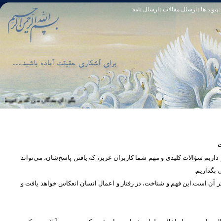
پیوند ها
ارسال مقالات
ارسال نامه
|
|
|
تا [مبادا] كسى بگويد: افسوس بر آنچه در كار خدا كوتاهى كردم! و حقّا كه من از ريشخند كنندگان بودم. سوره زمر 56
بگو: اى بندگان من كه بر خويشتن زياده‏
ت
یم سؤالات کلیدی و مهم شما كاربران عزیز، که یافتن پاسخ‌‌شان، مي‌تواند
ی بگذاریم
تر آن است.این فهم و شناخت، در رفتار و اعمال انسان انعكاس خواهد يافت و