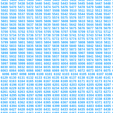
5403
5404
5405
5406
5407
5408
5409
5410
5411
5412
5413
5414
5415
5436
5437
5438
5439
5440
5441
5442
5443
5444
5445
5446
5447
5448
5469
5470
5471
5472
5473
5474
5475
5476
5477
5478
5479
5480
5481
5502
5503
5504
5505
5506
5507
5508
5509
5510
5511
5512
5513
5514
5535
5536
5537
5538
5539
5540
5541
5542
5543
5544
5545
5546
5547
5568
5569
5570
5571
5572
5573
5574
5575
5576
5577
5578
5579
5580
5601
5602
5603
5604
5605
5606
5607
5608
5609
5610
5611
5612
5613
5634
5635
5636
5637
5638
5639
5640
5641
5642
5643
5644
5645
5646
5667
5668
5669
5670
5671
5672
5673
5674
5675
5676
5677
5678
5679
5700
5701
5702
5703
5704
5705
5706
5707
5708
5709
5710
5711
5712
5733
5734
5735
5736
5737
5738
5739
5740
5741
5742
5743
5744
5745
5766
5767
5768
5769
5770
5771
5772
5773
5774
5775
5776
5777
5778
5799
5800
5801
5802
5803
5804
5805
5806
5807
5808
5809
5810
5811
5832
5833
5834
5835
5836
5837
5838
5839
5840
5841
5842
5843
5844
5865
5866
5867
5868
5869
5870
5871
5872
5873
5874
5875
5876
5877
5898
5899
5900
5901
5902
5903
5904
5905
5906
5907
5908
5909
5910
5931
5932
5933
5934
5935
5936
5937
5938
5939
5940
5941
5942
5943
5964
5965
5966
5967
5968
5969
5970
5971
5972
5973
5974
5975
5976
5997
5998
5999
6000
6001
6002
6003
6004
6005
6006
6007
6008
6009
6030
6031
6032
6033
6034
6035
6036
6037
6038
6039
6040
6041
6042
6063
6064
6065
6066
6067
6068
6069
6070
6071
6072
6073
6074
6075
6096
6097
6098
6099
6100
6101
6102
6103
6104
6105
6106
6107
610
6129
6130
6131
6132
6133
6134
6135
6136
6137
6138
6139
6140
6141
6162
6163
6164
6165
6166
6167
6168
6169
6170
6171
6172
6173
6174
6195
6196
6197
6198
6199
6200
6201
6202
6203
6204
6205
6206
6207
6228
6229
6230
6231
6232
6233
6234
6235
6236
6237
6238
6239
6240
6261
6262
6263
6264
6265
6266
6267
6268
6269
6270
6271
6272
6273
6294
6295
6296
6297
6298
6299
6300
6301
6302
6303
6304
6305
6306
6327
6328
6329
6330
6331
6332
6333
6334
6335
6336
6337
6338
6339
6360
6361
6362
6363
6364
6365
6366
6367
6368
6369
6370
6371
6372
6393
6394
6395
6396
6397
6398
6399
6400
6401
6402
6403
6404
6405
6426
6427
6428
6429
6430
6431
6432
6433
6434
6435
6436
6437
6438