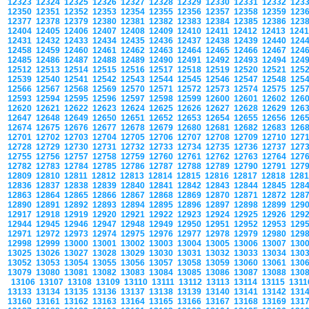
12323
12324
12325
12326
12327
12328
12329
12330
12331
12332
123
12350
12351
12352
12353
12354
12355
12356
12357
12358
12359
123
12377
12378
12379
12380
12381
12382
12383
12384
12385
12386
123
12404
12405
12406
12407
12408
12409
12410
12411
12412
12413
124
12431
12432
12433
12434
12435
12436
12437
12438
12439
12440
124
12458
12459
12460
12461
12462
12463
12464
12465
12466
12467
124
12485
12486
12487
12488
12489
12490
12491
12492
12493
12494
124
12512
12513
12514
12515
12516
12517
12518
12519
12520
12521
125
12539
12540
12541
12542
12543
12544
12545
12546
12547
12548
125
12566
12567
12568
12569
12570
12571
12572
12573
12574
12575
125
12593
12594
12595
12596
12597
12598
12599
12600
12601
12602
126
12620
12621
12622
12623
12624
12625
12626
12627
12628
12629
126
12647
12648
12649
12650
12651
12652
12653
12654
12655
12656
126
12674
12675
12676
12677
12678
12679
12680
12681
12682
12683
126
12701
12702
12703
12704
12705
12706
12707
12708
12709
12710
127
12728
12729
12730
12731
12732
12733
12734
12735
12736
12737
127
12755
12756
12757
12758
12759
12760
12761
12762
12763
12764
127
12782
12783
12784
12785
12786
12787
12788
12789
12790
12791
127
12809
12810
12811
12812
12813
12814
12815
12816
12817
12818
128
12836
12837
12838
12839
12840
12841
12842
12843
12844
12845
128
12863
12864
12865
12866
12867
12868
12869
12870
12871
12872
128
12890
12891
12892
12893
12894
12895
12896
12897
12898
12899
129
12917
12918
12919
12920
12921
12922
12923
12924
12925
12926
129
12944
12945
12946
12947
12948
12949
12950
12951
12952
12953
129
12971
12972
12973
12974
12975
12976
12977
12978
12979
12980
129
12998
12999
13000
13001
13002
13003
13004
13005
13006
13007
130
13025
13026
13027
13028
13029
13030
13031
13032
13033
13034
130
13052
13053
13054
13055
13056
13057
13058
13059
13060
13061
130
13079
13080
13081
13082
13083
13084
13085
13086
13087
13088
130
13106
13107
13108
13109
13110
13111
13112
13113
13114
13115
131
13133
13134
13135
13136
13137
13138
13139
13140
13141
13142
131
13160
13161
13162
13163
13164
13165
13166
13167
13168
13169
131