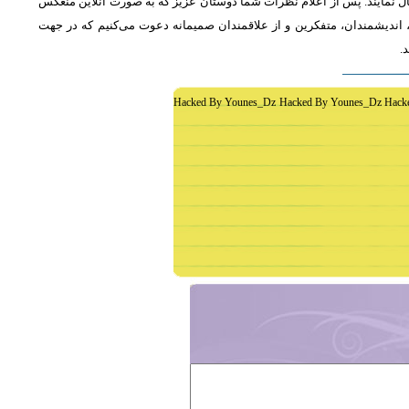
ل نمایند. پس از اعلام نظرات شما دوستان عزیز که به صورت آنلاین منعکس
اندیشمندان، متفکرین و از علاقمندان صمیمانه دعوت می‌کنیم که در جهت
د
Hacked By Younes_Dz Hacked By Younes_Dz Hack