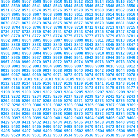
8505
8506
8507
8508
8509
8510
8511
8512
8513
8514
8515
8516
8517
8538
8539
8540
8541
8542
8543
8544
8545
8546
8547
8548
8549
8550
8571
8572
8573
8574
8575
8576
8577
8578
8579
8580
8581
8582
8583
8604
8605
8606
8607
8608
8609
8610
8611
8612
8613
8614
8615
8616
8637
8638
8639
8640
8641
8642
8643
8644
8645
8646
8647
8648
8649
8670
8671
8672
8673
8674
8675
8676
8677
8678
8679
8680
8681
8682
8703
8704
8705
8706
8707
8708
8709
8710
8711
8712
8713
8714
8715
8736
8737
8738
8739
8740
8741
8742
8743
8744
8745
8746
8747
8748
8769
8770
8771
8772
8773
8774
8775
8776
8777
8778
8779
8780
8781
8802
8803
8804
8805
8806
8807
8808
8809
8810
8811
8812
8813
8814
8835
8836
8837
8838
8839
8840
8841
8842
8843
8844
8845
8846
8847
8868
8869
8870
8871
8872
8873
8874
8875
8876
8877
8878
8879
8880
8901
8902
8903
8904
8905
8906
8907
8908
8909
8910
8911
8912
8913
8934
8935
8936
8937
8938
8939
8940
8941
8942
8943
8944
8945
8946
8967
8968
8969
8970
8971
8972
8973
8974
8975
8976
8977
8978
8979
9000
9001
9002
9003
9004
9005
9006
9007
9008
9009
9010
9011
9012
9033
9034
9035
9036
9037
9038
9039
9040
9041
9042
9043
9044
9045
9066
9067
9068
9069
9070
9071
9072
9073
9074
9075
9076
9077
9078
9099
9100
9101
9102
9103
9104
9105
9106
9107
9108
9109
9110
9111
9132
9133
9134
9135
9136
9137
9138
9139
9140
9141
9142
9143
9144
9165
9166
9167
9168
9169
9170
9171
9172
9173
9174
9175
9176
9177
9198
9199
9200
9201
9202
9203
9204
9205
9206
9207
9208
9209
9210
9231
9232
9233
9234
9235
9236
9237
9238
9239
9240
9241
9242
9243
9264
9265
9266
9267
9268
9269
9270
9271
9272
9273
9274
9275
9276
9297
9298
9299
9300
9301
9302
9303
9304
9305
9306
9307
9308
9309
9330
9331
9332
9333
9334
9335
9336
9337
9338
9339
9340
9341
9342
9363
9364
9365
9366
9367
9368
9369
9370
9371
9372
9373
9374
9375
9396
9397
9398
9399
9400
9401
9402
9403
9404
9405
9406
9407
9408
9429
9430
9431
9432
9433
9434
9435
9436
9437
9438
9439
9440
9441
9462
9463
9464
9465
9466
9467
9468
9469
9470
9471
9472
9473
9474
9495
9496
9497
9498
9499
9500
9501
9502
9503
9504
9505
9506
9507
9528
9529
9530
9531
9532
9533
9534
9535
9536
9537
9538
9539
9540