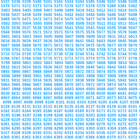
5337
5338
5339
5340
5341
5342
5343
5344
5345
5346
5347
5348
5349
5370
5371
5372
5373
5374
5375
5376
5377
5378
5379
5380
5381
5382
5403
5404
5405
5406
5407
5408
5409
5410
5411
5412
5413
5414
5415
5436
5437
5438
5439
5440
5441
5442
5443
5444
5445
5446
5447
5448
5469
5470
5471
5472
5473
5474
5475
5476
5477
5478
5479
5480
5481
5502
5503
5504
5505
5506
5507
5508
5509
5510
5511
5512
5513
5514
5535
5536
5537
5538
5539
5540
5541
5542
5543
5544
5545
5546
5547
5568
5569
5570
5571
5572
5573
5574
5575
5576
5577
5578
5579
5580
5601
5602
5603
5604
5605
5606
5607
5608
5609
5610
5611
5612
5613
5634
5635
5636
5637
5638
5639
5640
5641
5642
5643
5644
5645
5646
5667
5668
5669
5670
5671
5672
5673
5674
5675
5676
5677
5678
5679
5700
5701
5702
5703
5704
5705
5706
5707
5708
5709
5710
5711
5712
5733
5734
5735
5736
5737
5738
5739
5740
5741
5742
5743
5744
5745
5766
5767
5768
5769
5770
5771
5772
5773
5774
5775
5776
5777
5778
5799
5800
5801
5802
5803
5804
5805
5806
5807
5808
5809
5810
5811
5832
5833
5834
5835
5836
5837
5838
5839
5840
5841
5842
5843
5844
5865
5866
5867
5868
5869
5870
5871
5872
5873
5874
5875
5876
5877
5898
5899
5900
5901
5902
5903
5904
5905
5906
5907
5908
5909
5910
5931
5932
5933
5934
5935
5936
5937
5938
5939
5940
5941
5942
5943
5964
5965
5966
5967
5968
5969
5970
5971
5972
5973
5974
5975
5976
5997
5998
5999
6000
6001
6002
6003
6004
6005
6006
6007
6008
6009
6030
6031
6032
6033
6034
6035
6036
6037
6038
6039
6040
6041
6042
6063
6064
6065
6066
6067
6068
6069
6070
6071
6072
6073
6074
6075
6096
6097
6098
6099
6100
6101
6102
6103
6104
6105
6106
6107
610
6129
6130
6131
6132
6133
6134
6135
6136
6137
6138
6139
6140
6141
6162
6163
6164
6165
6166
6167
6168
6169
6170
6171
6172
6173
6174
6195
6196
6197
6198
6199
6200
6201
6202
6203
6204
6205
6206
6207
6228
6229
6230
6231
6232
6233
6234
6235
6236
6237
6238
6239
6240
6261
6262
6263
6264
6265
6266
6267
6268
6269
6270
6271
6272
6273
6294
6295
6296
6297
6298
6299
6300
6301
6302
6303
6304
6305
6306
6327
6328
6329
6330
6331
6332
6333
6334
6335
6336
6337
6338
6339
6360
6361
6362
6363
6364
6365
6366
6367
6368
6369
6370
6371
6372