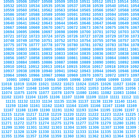
10505
10506
10507
10508
10509
10510
10511
10512
10513
10514
105
10532
10533
10534
10535
10536
10537
10538
10539
10540
10541
105
10559
10560
10561
10562
10563
10564
10565
10566
10567
10568
105
10586
10587
10588
10589
10590
10591
10592
10593
10594
10595
105
10613
10614
10615
10616
10617
10618
10619
10620
10621
10622
106
10640
10641
10642
10643
10644
10645
10646
10647
10648
10649
106
10667
10668
10669
10670
10671
10672
10673
10674
10675
10676
106
10694
10695
10696
10697
10698
10699
10700
10701
10702
10703
107
10721
10722
10723
10724
10725
10726
10727
10728
10729
10730
107
10748
10749
10750
10751
10752
10753
10754
10755
10756
10757
107
10775
10776
10777
10778
10779
10780
10781
10782
10783
10784
107
10802
10803
10804
10805
10806
10807
10808
10809
10810
10811
108
10829
10830
10831
10832
10833
10834
10835
10836
10837
10838
108
10856
10857
10858
10859
10860
10861
10862
10863
10864
10865
108
10883
10884
10885
10886
10887
10888
10889
10890
10891
10892
108
10910
10911
10912
10913
10914
10915
10916
10917
10918
10919
109
10937
10938
10939
10940
10941
10942
10943
10944
10945
10946
109
10964
10965
10966
10967
10968
10969
10970
10971
10972
10973
109
10991
10992
10993
10994
10995
10996
10997
10998
10999
11000
11
11018
11019
11020
11021
11022
11023
11024
11025
11026
11027
11028
11046
11047
11048
11049
11050
11051
11052
11053
11054
11055
11056
11074
11075
11076
11077
11078
11079
11080
11081
11082
11083
11084
11102
11103
11104
11105
11106
11107
11108
11109
11110
11111
11112
11
11131
11132
11133
11134
11135
11136
11137
11138
11139
11140
11141
11159
11160
11161
11162
11163
11164
11165
11166
11167
11168
11169
11187
11188
11189
11190
11191
11192
11193
11194
11195
11196
11197
1
11215
11216
11217
11218
11219
11220
11221
11222
11223
11224
11225
11243
11244
11245
11246
11247
11248
11249
11250
11251
11252
11253
11271
11272
11273
11274
11275
11276
11277
11278
11279
11280
11281
11299
11300
11301
11302
11303
11304
11305
11306
11307
11308
11309
11327
11328
11329
11330
11331
11332
11333
11334
11335
11336
11337
11355
11356
11357
11358
11359
11360
11361
11362
11363
11364
11365