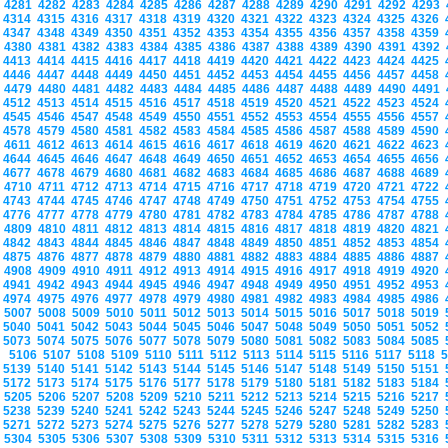
4281
4282
4283
4284
4285
4286
4287
4288
4289
4290
4291
4292
4293
4314
4315
4316
4317
4318
4319
4320
4321
4322
4323
4324
4325
4326
4347
4348
4349
4350
4351
4352
4353
4354
4355
4356
4357
4358
4359
4380
4381
4382
4383
4384
4385
4386
4387
4388
4389
4390
4391
4392
4413
4414
4415
4416
4417
4418
4419
4420
4421
4422
4423
4424
4425
4446
4447
4448
4449
4450
4451
4452
4453
4454
4455
4456
4457
4458
4479
4480
4481
4482
4483
4484
4485
4486
4487
4488
4489
4490
4491
4512
4513
4514
4515
4516
4517
4518
4519
4520
4521
4522
4523
4524
4545
4546
4547
4548
4549
4550
4551
4552
4553
4554
4555
4556
4557
4578
4579
4580
4581
4582
4583
4584
4585
4586
4587
4588
4589
4590
4611
4612
4613
4614
4615
4616
4617
4618
4619
4620
4621
4622
4623
4644
4645
4646
4647
4648
4649
4650
4651
4652
4653
4654
4655
4656
4677
4678
4679
4680
4681
4682
4683
4684
4685
4686
4687
4688
4689
4710
4711
4712
4713
4714
4715
4716
4717
4718
4719
4720
4721
4722
4743
4744
4745
4746
4747
4748
4749
4750
4751
4752
4753
4754
4755
4776
4777
4778
4779
4780
4781
4782
4783
4784
4785
4786
4787
4788
4809
4810
4811
4812
4813
4814
4815
4816
4817
4818
4819
4820
4821
4842
4843
4844
4845
4846
4847
4848
4849
4850
4851
4852
4853
4854
4875
4876
4877
4878
4879
4880
4881
4882
4883
4884
4885
4886
4887
4908
4909
4910
4911
4912
4913
4914
4915
4916
4917
4918
4919
4920
4941
4942
4943
4944
4945
4946
4947
4948
4949
4950
4951
4952
4953
4974
4975
4976
4977
4978
4979
4980
4981
4982
4983
4984
4985
4986
5007
5008
5009
5010
5011
5012
5013
5014
5015
5016
5017
5018
5019
5040
5041
5042
5043
5044
5045
5046
5047
5048
5049
5050
5051
5052
5073
5074
5075
5076
5077
5078
5079
5080
5081
5082
5083
5084
5085
5106
5107
5108
5109
5110
5111
5112
5113
5114
5115
5116
5117
5118
5139
5140
5141
5142
5143
5144
5145
5146
5147
5148
5149
5150
5151
5172
5173
5174
5175
5176
5177
5178
5179
5180
5181
5182
5183
5184
5205
5206
5207
5208
5209
5210
5211
5212
5213
5214
5215
5216
5217
5238
5239
5240
5241
5242
5243
5244
5245
5246
5247
5248
5249
5250
5271
5272
5273
5274
5275
5276
5277
5278
5279
5280
5281
5282
5283
5304
5305
5306
5307
5308
5309
5310
5311
5312
5313
5314
5315
5316