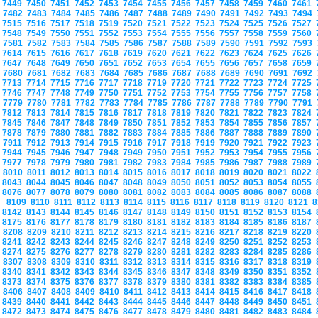
7449
7450
7451
7452
7453
7454
7455
7456
7457
7458
7459
7460
7461
7482
7483
7484
7485
7486
7487
7488
7489
7490
7491
7492
7493
7494
7515
7516
7517
7518
7519
7520
7521
7522
7523
7524
7525
7526
7527
7548
7549
7550
7551
7552
7553
7554
7555
7556
7557
7558
7559
7560
7581
7582
7583
7584
7585
7586
7587
7588
7589
7590
7591
7592
7593
7614
7615
7616
7617
7618
7619
7620
7621
7622
7623
7624
7625
7626
7647
7648
7649
7650
7651
7652
7653
7654
7655
7656
7657
7658
7659
7680
7681
7682
7683
7684
7685
7686
7687
7688
7689
7690
7691
7692
7713
7714
7715
7716
7717
7718
7719
7720
7721
7722
7723
7724
7725
7746
7747
7748
7749
7750
7751
7752
7753
7754
7755
7756
7757
7758
7779
7780
7781
7782
7783
7784
7785
7786
7787
7788
7789
7790
7791
7812
7813
7814
7815
7816
7817
7818
7819
7820
7821
7822
7823
7824
7845
7846
7847
7848
7849
7850
7851
7852
7853
7854
7855
7856
7857
7878
7879
7880
7881
7882
7883
7884
7885
7886
7887
7888
7889
7890
7911
7912
7913
7914
7915
7916
7917
7918
7919
7920
7921
7922
7923
7944
7945
7946
7947
7948
7949
7950
7951
7952
7953
7954
7955
7956
7977
7978
7979
7980
7981
7982
7983
7984
7985
7986
7987
7988
7989
8010
8011
8012
8013
8014
8015
8016
8017
8018
8019
8020
8021
8022
8043
8044
8045
8046
8047
8048
8049
8050
8051
8052
8053
8054
8055
8076
8077
8078
8079
8080
8081
8082
8083
8084
8085
8086
8087
8088
8109
8110
8111
8112
8113
8114
8115
8116
8117
8118
8119
8120
8121
8
8142
8143
8144
8145
8146
8147
8148
8149
8150
8151
8152
8153
8154
8175
8176
8177
8178
8179
8180
8181
8182
8183
8184
8185
8186
8187
8208
8209
8210
8211
8212
8213
8214
8215
8216
8217
8218
8219
8220
8241
8242
8243
8244
8245
8246
8247
8248
8249
8250
8251
8252
8253
8274
8275
8276
8277
8278
8279
8280
8281
8282
8283
8284
8285
8286
8307
8308
8309
8310
8311
8312
8313
8314
8315
8316
8317
8318
8319
8340
8341
8342
8343
8344
8345
8346
8347
8348
8349
8350
8351
8352
8373
8374
8375
8376
8377
8378
8379
8380
8381
8382
8383
8384
8385
8406
8407
8408
8409
8410
8411
8412
8413
8414
8415
8416
8417
8418
8439
8440
8441
8442
8443
8444
8445
8446
8447
8448
8449
8450
8451
8472
8473
8474
8475
8476
8477
8478
8479
8480
8481
8482
8483
8484