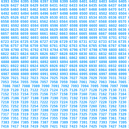
6393
6394
6395
6396
6397
6398
6399
6400
6401
6402
6403
6404
6405
6426
6427
6428
6429
6430
6431
6432
6433
6434
6435
6436
6437
6438
6459
6460
6461
6462
6463
6464
6465
6466
6467
6468
6469
6470
6471
6492
6493
6494
6495
6496
6497
6498
6499
6500
6501
6502
6503
6504
6525
6526
6527
6528
6529
6530
6531
6532
6533
6534
6535
6536
6537
6558
6559
6560
6561
6562
6563
6564
6565
6566
6567
6568
6569
6570
6591
6592
6593
6594
6595
6596
6597
6598
6599
6600
6601
6602
6603
6624
6625
6626
6627
6628
6629
6630
6631
6632
6633
6634
6635
6636
6657
6658
6659
6660
6661
6662
6663
6664
6665
6666
6667
6668
6669
6690
6691
6692
6693
6694
6695
6696
6697
6698
6699
6700
6701
6702
6723
6724
6725
6726
6727
6728
6729
6730
6731
6732
6733
6734
6735
6756
6757
6758
6759
6760
6761
6762
6763
6764
6765
6766
6767
6768
6789
6790
6791
6792
6793
6794
6795
6796
6797
6798
6799
6800
6801
6822
6823
6824
6825
6826
6827
6828
6829
6830
6831
6832
6833
6834
6855
6856
6857
6858
6859
6860
6861
6862
6863
6864
6865
6866
6867
6888
6889
6890
6891
6892
6893
6894
6895
6896
6897
6898
6899
6900
6921
6922
6923
6924
6925
6926
6927
6928
6929
6930
6931
6932
6933
6954
6955
6956
6957
6958
6959
6960
6961
6962
6963
6964
6965
6966
6987
6988
6989
6990
6991
6992
6993
6994
6995
6996
6997
6998
6999
7020
7021
7022
7023
7024
7025
7026
7027
7028
7029
7030
7031
7032
7053
7054
7055
7056
7057
7058
7059
7060
7061
7062
7063
7064
7065
7086
7087
7088
7089
7090
7091
7092
7093
7094
7095
7096
7097
709
7119
7120
7121
7122
7123
7124
7125
7126
7127
7128
7129
7130
7131
7152
7153
7154
7155
7156
7157
7158
7159
7160
7161
7162
7163
7164
7185
7186
7187
7188
7189
7190
7191
7192
7193
7194
7195
7196
7197
7218
7219
7220
7221
7222
7223
7224
7225
7226
7227
7228
7229
7230
7251
7252
7253
7254
7255
7256
7257
7258
7259
7260
7261
7262
7263
7284
7285
7286
7287
7288
7289
7290
7291
7292
7293
7294
7295
7296
7317
7318
7319
7320
7321
7322
7323
7324
7325
7326
7327
7328
7329
7350
7351
7352
7353
7354
7355
7356
7357
7358
7359
7360
7361
7362
7383
7384
7385
7386
7387
7388
7389
7390
7391
7392
7393
7394
7395
7416
7417
7418
7419
7420
7421
7422
7423
7424
7425
7426
7427
7428