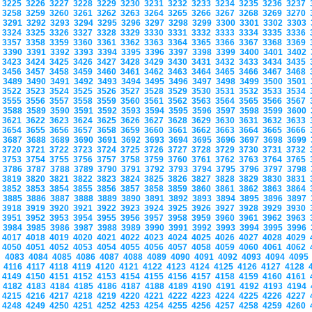
3225
3226
3227
3228
3229
3230
3231
3232
3233
3234
3235
3236
3237
3258
3259
3260
3261
3262
3263
3264
3265
3266
3267
3268
3269
3270
3291
3292
3293
3294
3295
3296
3297
3298
3299
3300
3301
3302
3303
3324
3325
3326
3327
3328
3329
3330
3331
3332
3333
3334
3335
3336
3357
3358
3359
3360
3361
3362
3363
3364
3365
3366
3367
3368
3369
3390
3391
3392
3393
3394
3395
3396
3397
3398
3399
3400
3401
3402
3423
3424
3425
3426
3427
3428
3429
3430
3431
3432
3433
3434
3435
3456
3457
3458
3459
3460
3461
3462
3463
3464
3465
3466
3467
3468
3489
3490
3491
3492
3493
3494
3495
3496
3497
3498
3499
3500
3501
3522
3523
3524
3525
3526
3527
3528
3529
3530
3531
3532
3533
3534
3555
3556
3557
3558
3559
3560
3561
3562
3563
3564
3565
3566
3567
3588
3589
3590
3591
3592
3593
3594
3595
3596
3597
3598
3599
3600
3621
3622
3623
3624
3625
3626
3627
3628
3629
3630
3631
3632
3633
3654
3655
3656
3657
3658
3659
3660
3661
3662
3663
3664
3665
3666
3687
3688
3689
3690
3691
3692
3693
3694
3695
3696
3697
3698
3699
3720
3721
3722
3723
3724
3725
3726
3727
3728
3729
3730
3731
3732
3753
3754
3755
3756
3757
3758
3759
3760
3761
3762
3763
3764
3765
3786
3787
3788
3789
3790
3791
3792
3793
3794
3795
3796
3797
3798
3819
3820
3821
3822
3823
3824
3825
3826
3827
3828
3829
3830
3831
3852
3853
3854
3855
3856
3857
3858
3859
3860
3861
3862
3863
3864
3885
3886
3887
3888
3889
3890
3891
3892
3893
3894
3895
3896
3897
3918
3919
3920
3921
3922
3923
3924
3925
3926
3927
3928
3929
3930
3951
3952
3953
3954
3955
3956
3957
3958
3959
3960
3961
3962
3963
3984
3985
3986
3987
3988
3989
3990
3991
3992
3993
3994
3995
3996
4017
4018
4019
4020
4021
4022
4023
4024
4025
4026
4027
4028
4029
4050
4051
4052
4053
4054
4055
4056
4057
4058
4059
4060
4061
4062
4083
4084
4085
4086
4087
4088
4089
4090
4091
4092
4093
4094
409
4116
4117
4118
4119
4120
4121
4122
4123
4124
4125
4126
4127
4128
4149
4150
4151
4152
4153
4154
4155
4156
4157
4158
4159
4160
4161
4182
4183
4184
4185
4186
4187
4188
4189
4190
4191
4192
4193
4194
4215
4216
4217
4218
4219
4220
4221
4222
4223
4224
4225
4226
4227
4248
4249
4250
4251
4252
4253
4254
4255
4256
4257
4258
4259
4260