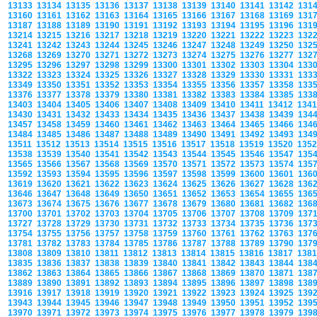
13133
13134
13135
13136
13137
13138
13139
13140
13141
13142
131
13160
13161
13162
13163
13164
13165
13166
13167
13168
13169
131
13187
13188
13189
13190
13191
13192
13193
13194
13195
13196
131
13214
13215
13216
13217
13218
13219
13220
13221
13222
13223
132
13241
13242
13243
13244
13245
13246
13247
13248
13249
13250
132
13268
13269
13270
13271
13272
13273
13274
13275
13276
13277
132
13295
13296
13297
13298
13299
13300
13301
13302
13303
13304
133
13322
13323
13324
13325
13326
13327
13328
13329
13330
13331
133
13349
13350
13351
13352
13353
13354
13355
13356
13357
13358
133
13376
13377
13378
13379
13380
13381
13382
13383
13384
13385
133
13403
13404
13405
13406
13407
13408
13409
13410
13411
13412
134
13430
13431
13432
13433
13434
13435
13436
13437
13438
13439
134
13457
13458
13459
13460
13461
13462
13463
13464
13465
13466
134
13484
13485
13486
13487
13488
13489
13490
13491
13492
13493
134
13511
13512
13513
13514
13515
13516
13517
13518
13519
13520
135
13538
13539
13540
13541
13542
13543
13544
13545
13546
13547
135
13565
13566
13567
13568
13569
13570
13571
13572
13573
13574
135
13592
13593
13594
13595
13596
13597
13598
13599
13600
13601
136
13619
13620
13621
13622
13623
13624
13625
13626
13627
13628
136
13646
13647
13648
13649
13650
13651
13652
13653
13654
13655
136
13673
13674
13675
13676
13677
13678
13679
13680
13681
13682
136
13700
13701
13702
13703
13704
13705
13706
13707
13708
13709
137
13727
13728
13729
13730
13731
13732
13733
13734
13735
13736
137
13754
13755
13756
13757
13758
13759
13760
13761
13762
13763
137
13781
13782
13783
13784
13785
13786
13787
13788
13789
13790
137
13808
13809
13810
13811
13812
13813
13814
13815
13816
13817
138
13835
13836
13837
13838
13839
13840
13841
13842
13843
13844
138
13862
13863
13864
13865
13866
13867
13868
13869
13870
13871
138
13889
13890
13891
13892
13893
13894
13895
13896
13897
13898
138
13916
13917
13918
13919
13920
13921
13922
13923
13924
13925
139
13943
13944
13945
13946
13947
13948
13949
13950
13951
13952
139
13970
13971
13972
13973
13974
13975
13976
13977
13978
13979
139