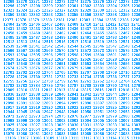
12269
12270
12271
12272
12273
12274
12275
12276
12277
12278
122
12296
12297
12298
12299
12300
12301
12302
12303
12304
12305
123
12323
12324
12325
12326
12327
12328
12329
12330
12331
12332
123
12350
12351
12352
12353
12354
12355
12356
12357
12358
12359
123
12377
12378
12379
12380
12381
12382
12383
12384
12385
12386
123
12404
12405
12406
12407
12408
12409
12410
12411
12412
12413
124
12431
12432
12433
12434
12435
12436
12437
12438
12439
12440
124
12458
12459
12460
12461
12462
12463
12464
12465
12466
12467
124
12485
12486
12487
12488
12489
12490
12491
12492
12493
12494
124
12512
12513
12514
12515
12516
12517
12518
12519
12520
12521
125
12539
12540
12541
12542
12543
12544
12545
12546
12547
12548
125
12566
12567
12568
12569
12570
12571
12572
12573
12574
12575
125
12593
12594
12595
12596
12597
12598
12599
12600
12601
12602
126
12620
12621
12622
12623
12624
12625
12626
12627
12628
12629
126
12647
12648
12649
12650
12651
12652
12653
12654
12655
12656
126
12674
12675
12676
12677
12678
12679
12680
12681
12682
12683
126
12701
12702
12703
12704
12705
12706
12707
12708
12709
12710
127
12728
12729
12730
12731
12732
12733
12734
12735
12736
12737
127
12755
12756
12757
12758
12759
12760
12761
12762
12763
12764
127
12782
12783
12784
12785
12786
12787
12788
12789
12790
12791
127
12809
12810
12811
12812
12813
12814
12815
12816
12817
12818
128
12836
12837
12838
12839
12840
12841
12842
12843
12844
12845
128
12863
12864
12865
12866
12867
12868
12869
12870
12871
12872
128
12890
12891
12892
12893
12894
12895
12896
12897
12898
12899
129
12917
12918
12919
12920
12921
12922
12923
12924
12925
12926
129
12944
12945
12946
12947
12948
12949
12950
12951
12952
12953
129
12971
12972
12973
12974
12975
12976
12977
12978
12979
12980
129
12998
12999
13000
13001
13002
13003
13004
13005
13006
13007
130
13025
13026
13027
13028
13029
13030
13031
13032
13033
13034
130
13052
13053
13054
13055
13056
13057
13058
13059
13060
13061
130
13079
13080
13081
13082
13083
13084
13085
13086
13087
13088
130
13106
13107
13108
13109
13110
13111
13112
13113
13114
13115
131