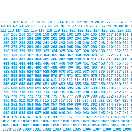
1
2
3
4
5
6
7
8
9
10
11
12
13
14
15
16
17
18
19
20
21
22
23
24
25
60
61
62
63
64
65
66
67
68
69
70
71
72
73
74
75
76
77
78
79
80
81
112
113
114
115
116
117
118
119
120
121
122
123
124
125
126
127
12
154
155
156
157
158
159
160
161
162
163
164
165
166
167
168
169
195
196
197
198
199
200
201
202
203
204
205
206
207
208
209
210
236
237
238
239
240
241
242
243
244
245
246
247
248
249
250
251
277
278
279
280
281
282
283
284
285
286
287
288
289
290
291
292
318
319
320
321
322
323
324
325
326
327
328
329
330
331
332
333
359
360
361
362
363
364
365
366
367
368
369
370
371
372
373
374
400
401
402
403
404
405
406
407
408
409
410
411
412
413
414
415
441
442
443
444
445
446
447
448
449
450
451
452
453
454
455
456
482
483
484
485
486
487
488
489
490
491
492
493
494
495
496
497
523
524
525
526
527
528
529
530
531
532
533
534
535
536
537
538
564
565
566
567
568
569
570
571
572
573
574
575
576
577
578
579
605
606
607
608
609
610
611
612
613
614
615
616
617
618
619
620
646
647
648
649
650
651
652
653
654
655
656
657
658
659
660
661
687
688
689
690
691
692
693
694
695
696
697
698
699
700
701
702
728
729
730
731
732
733
734
735
736
737
738
739
740
741
742
743
769
770
771
772
773
774
775
776
777
778
779
780
781
782
783
784
810
811
812
813
814
815
816
817
818
819
820
821
822
823
824
825
851
852
853
854
855
856
857
858
859
860
861
862
863
864
865
866
892
893
894
895
896
897
898
899
900
901
902
903
904
905
906
907
933
934
935
936
937
938
939
940
941
942
943
944
945
946
947
948
974
975
976
977
978
979
980
981
982
983
984
985
986
987
988
989
1012
1013
1014
1015
1016
1017
1018
1019
1020
1021
1022
1023
1024
1045
1046
1047
1048
1049
1050
1051
1052
1053
1054
1055
1056
1057
1078
1079
1080
1081
1082
1083
1084
1085
1086
1087
1088
1089
109