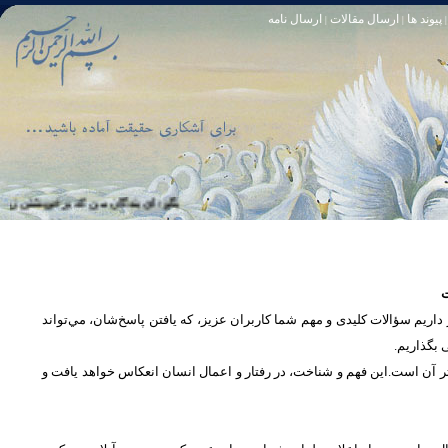
پیوند ها
ارسال مقالات
ارسال نامه
|
|
|
تا [مبادا] كسى بگويد: افسوس بر آنچه در كار خدا كوتاهى كردم! و حقّا كه من از ريشخند كنندگان بودم. سوره زمر 56
بگو: اى بندگان من كه بر خويشتن زياده‏ روى 
ت
یم سؤالات کلیدی و مهم شما كاربران عزیز، که یافتن پاسخ‌‌شان، مي‌تواند
ی بگذاریم
تر آن است.این فهم و شناخت، در رفتار و اعمال انسان انعكاس خواهد يافت و