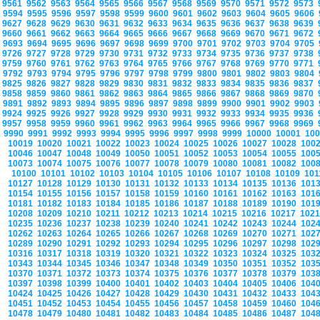
9561
9562
9563
9564
9565
9566
9567
9568
9569
9570
9571
9572
9573
9594
9595
9596
9597
9598
9599
9600
9601
9602
9603
9604
9605
9606
9627
9628
9629
9630
9631
9632
9633
9634
9635
9636
9637
9638
9639
9660
9661
9662
9663
9664
9665
9666
9667
9668
9669
9670
9671
9672
9693
9694
9695
9696
9697
9698
9699
9700
9701
9702
9703
9704
9705
9726
9727
9728
9729
9730
9731
9732
9733
9734
9735
9736
9737
9738
9759
9760
9761
9762
9763
9764
9765
9766
9767
9768
9769
9770
9771
9792
9793
9794
9795
9796
9797
9798
9799
9800
9801
9802
9803
9804
9825
9826
9827
9828
9829
9830
9831
9832
9833
9834
9835
9836
9837
9858
9859
9860
9861
9862
9863
9864
9865
9866
9867
9868
9869
9870
9891
9892
9893
9894
9895
9896
9897
9898
9899
9900
9901
9902
9903
9924
9925
9926
9927
9928
9929
9930
9931
9932
9933
9934
9935
9936
9957
9958
9959
9960
9961
9962
9963
9964
9965
9966
9967
9968
9969
9990
9991
9992
9993
9994
9995
9996
9997
9998
9999
10000
10001
10
10019
10020
10021
10022
10023
10024
10025
10026
10027
10028
100
10046
10047
10048
10049
10050
10051
10052
10053
10054
10055
100
10073
10074
10075
10076
10077
10078
10079
10080
10081
10082
100
10100
10101
10102
10103
10104
10105
10106
10107
10108
10109
10
10127
10128
10129
10130
10131
10132
10133
10134
10135
10136
101
10154
10155
10156
10157
10158
10159
10160
10161
10162
10163
101
10181
10182
10183
10184
10185
10186
10187
10188
10189
10190
101
10208
10209
10210
10211
10212
10213
10214
10215
10216
10217
102
10235
10236
10237
10238
10239
10240
10241
10242
10243
10244
102
10262
10263
10264
10265
10266
10267
10268
10269
10270
10271
102
10289
10290
10291
10292
10293
10294
10295
10296
10297
10298
102
10316
10317
10318
10319
10320
10321
10322
10323
10324
10325
103
10343
10344
10345
10346
10347
10348
10349
10350
10351
10352
103
10370
10371
10372
10373
10374
10375
10376
10377
10378
10379
103
10397
10398
10399
10400
10401
10402
10403
10404
10405
10406
104
10424
10425
10426
10427
10428
10429
10430
10431
10432
10433
104
10451
10452
10453
10454
10455
10456
10457
10458
10459
10460
104
10478
10479
10480
10481
10482
10483
10484
10485
10486
10487
104