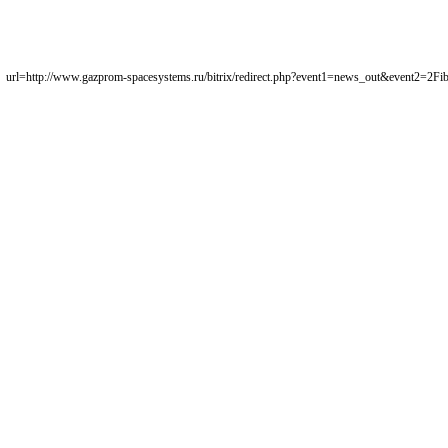
[url=http://www.gazprom-spacesystems.ru/bitrix/redirect.php?event1=news_out&event2=