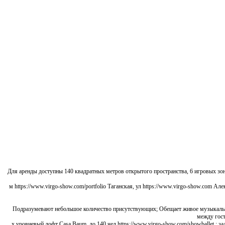
Для аренды доступны 140 квадратных метров открытого пространства, 6 игровых зон
м https://www.virgo-show.com/portfolio Таганская, ул https://www.virgo-show.com Але
Подразумевают небольшое количество присутствующих; Обещает живое музыкально
между гост
2-х уровневый лофт Casa Baum, до 140 чел https://www.virgo-show.com/showballet :