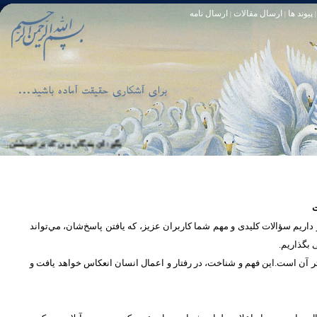
پیوند ها
ارسال مقالات
ارسال نامه
|
|
|
تا [مبادا] كسى بگويد: افسوس بر آنچه در كار خدا كوتاهى كردم! و حقّا كه من از ريشخند كنندگان بودم. سوره زمر 56
بگو: اى بندگان من كه بر خويشتن زياده‏ روى
ت
یم سؤالات کلیدی و مهم شما كاربران عزیز، که یافتن پاسخ‌‌شان، مي‌تواند
ی بگذاریم
تر آن است.این فهم و شناخت، در رفتار و اعمال انسان انعكاس خواهد يافت و