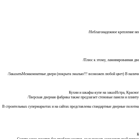
Неблагонадежное крепление несу
Плюс к этому, ламинированная двер
ЗаказатьМежкомнатные двери (покрыта эмалью!!! возможен любой цвет) В наличи
Кухни и шкафы-купе на заказИстра, Красно
Тверская дверная фабрика также предлагает стеновые панели и плинтусы
В строительных супермаркетах и на сайтах представлены стандартные дверные полотна,
К