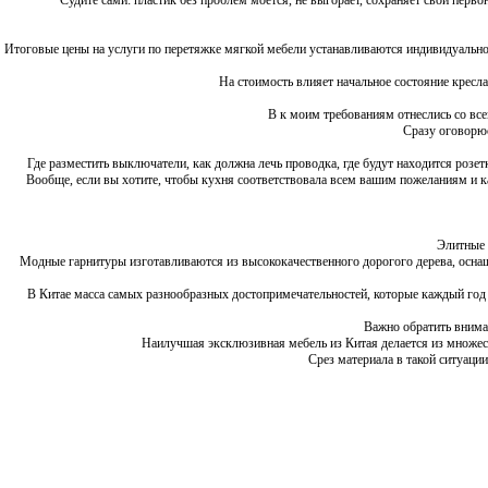
Судите сами: пластик без проблем моется, не выгорает, сохраняет свой первонач
Итоговые цены на услуги по перетяжке мягкой мебели устанавливаются индивидуально и 
На стоимость влияет начальное состояние кресла 
В к моим требованиям отнеслись со всем 
Сразу оговорюсь
Где разместить выключатели, как должна лечь проводка, где будут находится розетки
Вообще, если вы хотите, чтобы кухня соответствовала всем вашим пожеланиям и к
Элитные к
Модные гарнитуры изготавливаются из высококачественного дорогого дерева, оснащен
В Китае масса самых разнообразных достопримечательностей, которые каждый год пр
Важно обратить внимание
Наилучшая эксклюзивная мебель из Китая делается из множества
Срез материала в такой ситуации 