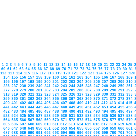
1
2
3
4
5
6
7
8
9
10
11
12
13
14
15
16
17
18
19
20
21
22
23
24
25
60
61
62
63
64
65
66
67
68
69
70
71
72
73
74
75
76
77
78
79
80
81
112
113
114
115
116
117
118
119
120
121
122
123
124
125
126
127
12
154
155
156
157
158
159
160
161
162
163
164
165
166
167
168
169
195
196
197
198
199
200
201
202
203
204
205
206
207
208
209
210
236
237
238
239
240
241
242
243
244
245
246
247
248
249
250
251
277
278
279
280
281
282
283
284
285
286
287
288
289
290
291
292
318
319
320
321
322
323
324
325
326
327
328
329
330
331
332
333
359
360
361
362
363
364
365
366
367
368
369
370
371
372
373
374
400
401
402
403
404
405
406
407
408
409
410
411
412
413
414
415
441
442
443
444
445
446
447
448
449
450
451
452
453
454
455
456
482
483
484
485
486
487
488
489
490
491
492
493
494
495
496
497
523
524
525
526
527
528
529
530
531
532
533
534
535
536
537
538
564
565
566
567
568
569
570
571
572
573
574
575
576
577
578
579
605
606
607
608
609
610
611
612
613
614
615
616
617
618
619
620
646
647
648
649
650
651
652
653
654
655
656
657
658
659
660
661
687
688
689
690
691
692
693
694
695
696
697
698
699
700
701
702