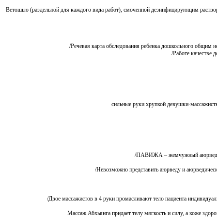
Ветошью (раздельной для каждого вида работ), смоченной дезинфицирующим раствором, 
Речевая карта обследования ребенка дошкольного общим недор
Работе качестве д
ПАВИЖА – жемчужный аюрведически
Невозможно представить аюрведу и аюрведическое
Двое массажистов в 4 руки промасливают тело пациента индивидуаль
Массаж Абхьянга придает телу мягкость и силу, а коже здо