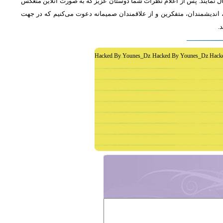
ل نمایند. پس از اعلام نظرات شما دوستان عزیز که به صورت آنلاین منعکس
اندیشمندان، متفکرین و از علاقمندان صمیمانه دعوت می‌کنیم که در جهت
د
Hacked By Younes_Dz Hacked By Younes_Dz Hack