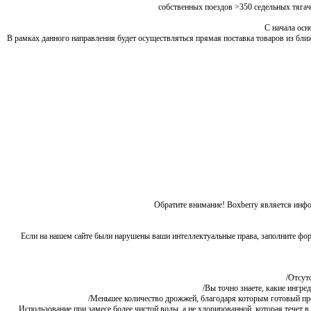
С начала осн
В рамках данного направления будет осуществляться прямая поставка товаров из ближне
Обратите внимание! Boxberry является и
Если на нашем сайте были нарушены ваши интеллектуальные права, заполните форму 
Отсутс
Вы точно знаете, какие ингреди
Меньшее количество дрожжей, благодаря которым готовый продукт
Использование при замесе более чистой воды, а не хлорированной, которая течет в 