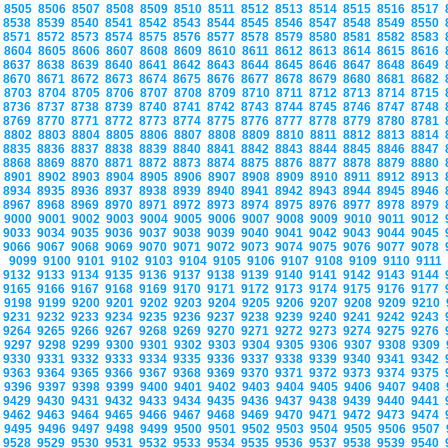
8505
8506
8507
8508
8509
8510
8511
8512
8513
8514
8515
8516
8517
8538
8539
8540
8541
8542
8543
8544
8545
8546
8547
8548
8549
8550
8571
8572
8573
8574
8575
8576
8577
8578
8579
8580
8581
8582
8583
8604
8605
8606
8607
8608
8609
8610
8611
8612
8613
8614
8615
8616
8637
8638
8639
8640
8641
8642
8643
8644
8645
8646
8647
8648
8649
8670
8671
8672
8673
8674
8675
8676
8677
8678
8679
8680
8681
8682
8703
8704
8705
8706
8707
8708
8709
8710
8711
8712
8713
8714
8715
8736
8737
8738
8739
8740
8741
8742
8743
8744
8745
8746
8747
8748
8769
8770
8771
8772
8773
8774
8775
8776
8777
8778
8779
8780
8781
8802
8803
8804
8805
8806
8807
8808
8809
8810
8811
8812
8813
8814
8835
8836
8837
8838
8839
8840
8841
8842
8843
8844
8845
8846
8847
8868
8869
8870
8871
8872
8873
8874
8875
8876
8877
8878
8879
8880
8901
8902
8903
8904
8905
8906
8907
8908
8909
8910
8911
8912
8913
8934
8935
8936
8937
8938
8939
8940
8941
8942
8943
8944
8945
8946
8967
8968
8969
8970
8971
8972
8973
8974
8975
8976
8977
8978
8979
9000
9001
9002
9003
9004
9005
9006
9007
9008
9009
9010
9011
9012
9033
9034
9035
9036
9037
9038
9039
9040
9041
9042
9043
9044
9045
9066
9067
9068
9069
9070
9071
9072
9073
9074
9075
9076
9077
9078
9099
9100
9101
9102
9103
9104
9105
9106
9107
9108
9109
9110
9111
9132
9133
9134
9135
9136
9137
9138
9139
9140
9141
9142
9143
9144
9165
9166
9167
9168
9169
9170
9171
9172
9173
9174
9175
9176
9177
9198
9199
9200
9201
9202
9203
9204
9205
9206
9207
9208
9209
9210
9231
9232
9233
9234
9235
9236
9237
9238
9239
9240
9241
9242
9243
9264
9265
9266
9267
9268
9269
9270
9271
9272
9273
9274
9275
9276
9297
9298
9299
9300
9301
9302
9303
9304
9305
9306
9307
9308
9309
9330
9331
9332
9333
9334
9335
9336
9337
9338
9339
9340
9341
9342
9363
9364
9365
9366
9367
9368
9369
9370
9371
9372
9373
9374
9375
9396
9397
9398
9399
9400
9401
9402
9403
9404
9405
9406
9407
9408
9429
9430
9431
9432
9433
9434
9435
9436
9437
9438
9439
9440
9441
9462
9463
9464
9465
9466
9467
9468
9469
9470
9471
9472
9473
9474
9495
9496
9497
9498
9499
9500
9501
9502
9503
9504
9505
9506
9507
9528
9529
9530
9531
9532
9533
9534
9535
9536
9537
9538
9539
9540