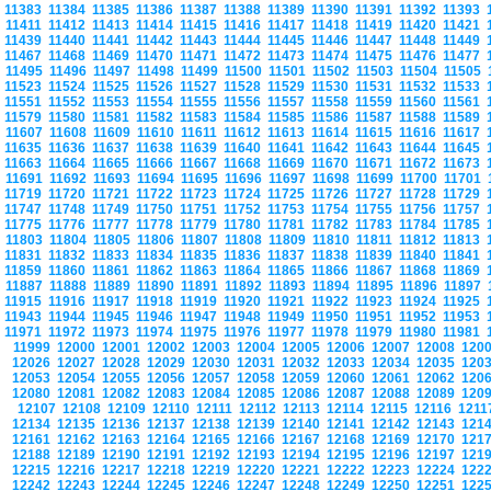
11383
11384
11385
11386
11387
11388
11389
11390
11391
11392
11393
11411
11412
11413
11414
11415
11416
11417
11418
11419
11420
11421
11439
11440
11441
11442
11443
11444
11445
11446
11447
11448
11449
11467
11468
11469
11470
11471
11472
11473
11474
11475
11476
11477
11495
11496
11497
11498
11499
11500
11501
11502
11503
11504
11505
11523
11524
11525
11526
11527
11528
11529
11530
11531
11532
11533
11551
11552
11553
11554
11555
11556
11557
11558
11559
11560
11561
11579
11580
11581
11582
11583
11584
11585
11586
11587
11588
11589
11607
11608
11609
11610
11611
11612
11613
11614
11615
11616
11617
11635
11636
11637
11638
11639
11640
11641
11642
11643
11644
11645
11663
11664
11665
11666
11667
11668
11669
11670
11671
11672
11673
11691
11692
11693
11694
11695
11696
11697
11698
11699
11700
11701
11719
11720
11721
11722
11723
11724
11725
11726
11727
11728
11729
11747
11748
11749
11750
11751
11752
11753
11754
11755
11756
11757
11775
11776
11777
11778
11779
11780
11781
11782
11783
11784
11785
11803
11804
11805
11806
11807
11808
11809
11810
11811
11812
11813
11831
11832
11833
11834
11835
11836
11837
11838
11839
11840
11841
11859
11860
11861
11862
11863
11864
11865
11866
11867
11868
11869
11887
11888
11889
11890
11891
11892
11893
11894
11895
11896
11897
11915
11916
11917
11918
11919
11920
11921
11922
11923
11924
11925
11943
11944
11945
11946
11947
11948
11949
11950
11951
11952
11953
11971
11972
11973
11974
11975
11976
11977
11978
11979
11980
11981
11999
12000
12001
12002
12003
12004
12005
12006
12007
12008
120
12026
12027
12028
12029
12030
12031
12032
12033
12034
12035
120
12053
12054
12055
12056
12057
12058
12059
12060
12061
12062
120
12080
12081
12082
12083
12084
12085
12086
12087
12088
12089
120
12107
12108
12109
12110
12111
12112
12113
12114
12115
12116
121
12134
12135
12136
12137
12138
12139
12140
12141
12142
12143
121
12161
12162
12163
12164
12165
12166
12167
12168
12169
12170
121
12188
12189
12190
12191
12192
12193
12194
12195
12196
12197
121
12215
12216
12217
12218
12219
12220
12221
12222
12223
12224
122
12242
12243
12244
12245
12246
12247
12248
12249
12250
12251
122