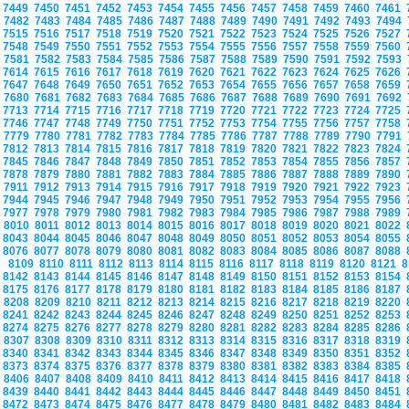
7449
7450
7451
7452
7453
7454
7455
7456
7457
7458
7459
7460
7461
7482
7483
7484
7485
7486
7487
7488
7489
7490
7491
7492
7493
7494
7515
7516
7517
7518
7519
7520
7521
7522
7523
7524
7525
7526
7527
7548
7549
7550
7551
7552
7553
7554
7555
7556
7557
7558
7559
7560
7581
7582
7583
7584
7585
7586
7587
7588
7589
7590
7591
7592
7593
7614
7615
7616
7617
7618
7619
7620
7621
7622
7623
7624
7625
7626
7647
7648
7649
7650
7651
7652
7653
7654
7655
7656
7657
7658
7659
7680
7681
7682
7683
7684
7685
7686
7687
7688
7689
7690
7691
7692
7713
7714
7715
7716
7717
7718
7719
7720
7721
7722
7723
7724
7725
7746
7747
7748
7749
7750
7751
7752
7753
7754
7755
7756
7757
7758
7779
7780
7781
7782
7783
7784
7785
7786
7787
7788
7789
7790
7791
7812
7813
7814
7815
7816
7817
7818
7819
7820
7821
7822
7823
7824
7845
7846
7847
7848
7849
7850
7851
7852
7853
7854
7855
7856
7857
7878
7879
7880
7881
7882
7883
7884
7885
7886
7887
7888
7889
7890
7911
7912
7913
7914
7915
7916
7917
7918
7919
7920
7921
7922
7923
7944
7945
7946
7947
7948
7949
7950
7951
7952
7953
7954
7955
7956
7977
7978
7979
7980
7981
7982
7983
7984
7985
7986
7987
7988
7989
8010
8011
8012
8013
8014
8015
8016
8017
8018
8019
8020
8021
8022
8043
8044
8045
8046
8047
8048
8049
8050
8051
8052
8053
8054
8055
8076
8077
8078
8079
8080
8081
8082
8083
8084
8085
8086
8087
8088
8109
8110
8111
8112
8113
8114
8115
8116
8117
8118
8119
8120
8121
8
8142
8143
8144
8145
8146
8147
8148
8149
8150
8151
8152
8153
8154
8175
8176
8177
8178
8179
8180
8181
8182
8183
8184
8185
8186
8187
8208
8209
8210
8211
8212
8213
8214
8215
8216
8217
8218
8219
8220
8241
8242
8243
8244
8245
8246
8247
8248
8249
8250
8251
8252
8253
8274
8275
8276
8277
8278
8279
8280
8281
8282
8283
8284
8285
8286
8307
8308
8309
8310
8311
8312
8313
8314
8315
8316
8317
8318
8319
8340
8341
8342
8343
8344
8345
8346
8347
8348
8349
8350
8351
8352
8373
8374
8375
8376
8377
8378
8379
8380
8381
8382
8383
8384
8385
8406
8407
8408
8409
8410
8411
8412
8413
8414
8415
8416
8417
8418
8439
8440
8441
8442
8443
8444
8445
8446
8447
8448
8449
8450
8451
8472
8473
8474
8475
8476
8477
8478
8479
8480
8481
8482
8483
8484