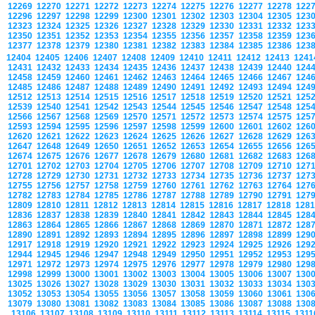
12269
12270
12271
12272
12273
12274
12275
12276
12277
12278
122
12296
12297
12298
12299
12300
12301
12302
12303
12304
12305
123
12323
12324
12325
12326
12327
12328
12329
12330
12331
12332
123
12350
12351
12352
12353
12354
12355
12356
12357
12358
12359
123
12377
12378
12379
12380
12381
12382
12383
12384
12385
12386
123
12404
12405
12406
12407
12408
12409
12410
12411
12412
12413
124
12431
12432
12433
12434
12435
12436
12437
12438
12439
12440
124
12458
12459
12460
12461
12462
12463
12464
12465
12466
12467
124
12485
12486
12487
12488
12489
12490
12491
12492
12493
12494
124
12512
12513
12514
12515
12516
12517
12518
12519
12520
12521
125
12539
12540
12541
12542
12543
12544
12545
12546
12547
12548
125
12566
12567
12568
12569
12570
12571
12572
12573
12574
12575
125
12593
12594
12595
12596
12597
12598
12599
12600
12601
12602
126
12620
12621
12622
12623
12624
12625
12626
12627
12628
12629
126
12647
12648
12649
12650
12651
12652
12653
12654
12655
12656
126
12674
12675
12676
12677
12678
12679
12680
12681
12682
12683
126
12701
12702
12703
12704
12705
12706
12707
12708
12709
12710
127
12728
12729
12730
12731
12732
12733
12734
12735
12736
12737
127
12755
12756
12757
12758
12759
12760
12761
12762
12763
12764
127
12782
12783
12784
12785
12786
12787
12788
12789
12790
12791
127
12809
12810
12811
12812
12813
12814
12815
12816
12817
12818
128
12836
12837
12838
12839
12840
12841
12842
12843
12844
12845
128
12863
12864
12865
12866
12867
12868
12869
12870
12871
12872
128
12890
12891
12892
12893
12894
12895
12896
12897
12898
12899
129
12917
12918
12919
12920
12921
12922
12923
12924
12925
12926
129
12944
12945
12946
12947
12948
12949
12950
12951
12952
12953
129
12971
12972
12973
12974
12975
12976
12977
12978
12979
12980
129
12998
12999
13000
13001
13002
13003
13004
13005
13006
13007
130
13025
13026
13027
13028
13029
13030
13031
13032
13033
13034
130
13052
13053
13054
13055
13056
13057
13058
13059
13060
13061
130
13079
13080
13081
13082
13083
13084
13085
13086
13087
13088
130
13106
13107
13108
13109
13110
13111
13112
13113
13114
13115
131