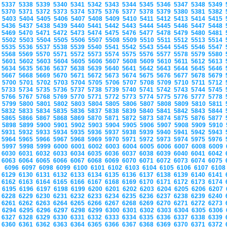
5337
5338
5339
5340
5341
5342
5343
5344
5345
5346
5347
5348
5349
5370
5371
5372
5373
5374
5375
5376
5377
5378
5379
5380
5381
5382
5403
5404
5405
5406
5407
5408
5409
5410
5411
5412
5413
5414
5415
5436
5437
5438
5439
5440
5441
5442
5443
5444
5445
5446
5447
5448
5469
5470
5471
5472
5473
5474
5475
5476
5477
5478
5479
5480
5481
5502
5503
5504
5505
5506
5507
5508
5509
5510
5511
5512
5513
5514
5535
5536
5537
5538
5539
5540
5541
5542
5543
5544
5545
5546
5547
5568
5569
5570
5571
5572
5573
5574
5575
5576
5577
5578
5579
5580
5601
5602
5603
5604
5605
5606
5607
5608
5609
5610
5611
5612
5613
5634
5635
5636
5637
5638
5639
5640
5641
5642
5643
5644
5645
5646
5667
5668
5669
5670
5671
5672
5673
5674
5675
5676
5677
5678
5679
5700
5701
5702
5703
5704
5705
5706
5707
5708
5709
5710
5711
5712
5733
5734
5735
5736
5737
5738
5739
5740
5741
5742
5743
5744
5745
5766
5767
5768
5769
5770
5771
5772
5773
5774
5775
5776
5777
5778
5799
5800
5801
5802
5803
5804
5805
5806
5807
5808
5809
5810
5811
5832
5833
5834
5835
5836
5837
5838
5839
5840
5841
5842
5843
5844
5865
5866
5867
5868
5869
5870
5871
5872
5873
5874
5875
5876
5877
5898
5899
5900
5901
5902
5903
5904
5905
5906
5907
5908
5909
5910
5931
5932
5933
5934
5935
5936
5937
5938
5939
5940
5941
5942
5943
5964
5965
5966
5967
5968
5969
5970
5971
5972
5973
5974
5975
5976
5997
5998
5999
6000
6001
6002
6003
6004
6005
6006
6007
6008
6009
6030
6031
6032
6033
6034
6035
6036
6037
6038
6039
6040
6041
6042
6063
6064
6065
6066
6067
6068
6069
6070
6071
6072
6073
6074
6075
6096
6097
6098
6099
6100
6101
6102
6103
6104
6105
6106
6107
610
6129
6130
6131
6132
6133
6134
6135
6136
6137
6138
6139
6140
6141
6162
6163
6164
6165
6166
6167
6168
6169
6170
6171
6172
6173
6174
6195
6196
6197
6198
6199
6200
6201
6202
6203
6204
6205
6206
6207
6228
6229
6230
6231
6232
6233
6234
6235
6236
6237
6238
6239
6240
6261
6262
6263
6264
6265
6266
6267
6268
6269
6270
6271
6272
6273
6294
6295
6296
6297
6298
6299
6300
6301
6302
6303
6304
6305
6306
6327
6328
6329
6330
6331
6332
6333
6334
6335
6336
6337
6338
6339
6360
6361
6362
6363
6364
6365
6366
6367
6368
6369
6370
6371
6372