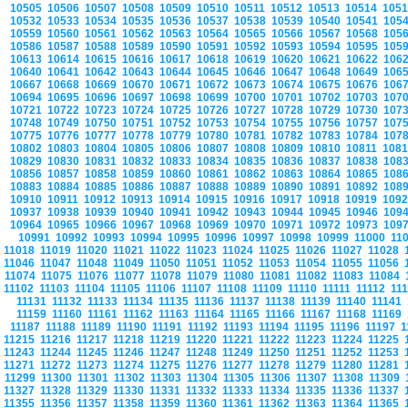
10505
10506
10507
10508
10509
10510
10511
10512
10513
10514
105
10532
10533
10534
10535
10536
10537
10538
10539
10540
10541
105
10559
10560
10561
10562
10563
10564
10565
10566
10567
10568
105
10586
10587
10588
10589
10590
10591
10592
10593
10594
10595
105
10613
10614
10615
10616
10617
10618
10619
10620
10621
10622
106
10640
10641
10642
10643
10644
10645
10646
10647
10648
10649
106
10667
10668
10669
10670
10671
10672
10673
10674
10675
10676
106
10694
10695
10696
10697
10698
10699
10700
10701
10702
10703
107
10721
10722
10723
10724
10725
10726
10727
10728
10729
10730
107
10748
10749
10750
10751
10752
10753
10754
10755
10756
10757
107
10775
10776
10777
10778
10779
10780
10781
10782
10783
10784
107
10802
10803
10804
10805
10806
10807
10808
10809
10810
10811
108
10829
10830
10831
10832
10833
10834
10835
10836
10837
10838
108
10856
10857
10858
10859
10860
10861
10862
10863
10864
10865
108
10883
10884
10885
10886
10887
10888
10889
10890
10891
10892
108
10910
10911
10912
10913
10914
10915
10916
10917
10918
10919
109
10937
10938
10939
10940
10941
10942
10943
10944
10945
10946
109
10964
10965
10966
10967
10968
10969
10970
10971
10972
10973
109
10991
10992
10993
10994
10995
10996
10997
10998
10999
11000
11
11018
11019
11020
11021
11022
11023
11024
11025
11026
11027
11028
11046
11047
11048
11049
11050
11051
11052
11053
11054
11055
11056
11074
11075
11076
11077
11078
11079
11080
11081
11082
11083
11084
11102
11103
11104
11105
11106
11107
11108
11109
11110
11111
11112
11
11131
11132
11133
11134
11135
11136
11137
11138
11139
11140
11141
11159
11160
11161
11162
11163
11164
11165
11166
11167
11168
11169
11187
11188
11189
11190
11191
11192
11193
11194
11195
11196
11197
1
11215
11216
11217
11218
11219
11220
11221
11222
11223
11224
11225
11243
11244
11245
11246
11247
11248
11249
11250
11251
11252
11253
11271
11272
11273
11274
11275
11276
11277
11278
11279
11280
11281
11299
11300
11301
11302
11303
11304
11305
11306
11307
11308
11309
11327
11328
11329
11330
11331
11332
11333
11334
11335
11336
11337
11355
11356
11357
11358
11359
11360
11361
11362
11363
11364
11365