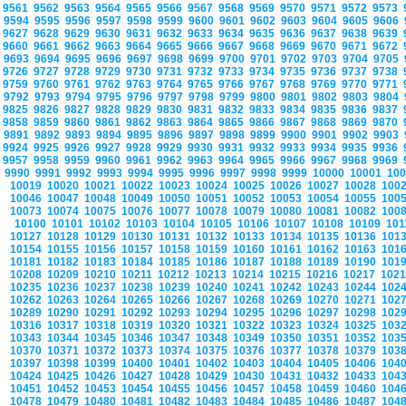
9561
9562
9563
9564
9565
9566
9567
9568
9569
9570
9571
9572
9573
9594
9595
9596
9597
9598
9599
9600
9601
9602
9603
9604
9605
9606
9627
9628
9629
9630
9631
9632
9633
9634
9635
9636
9637
9638
9639
9660
9661
9662
9663
9664
9665
9666
9667
9668
9669
9670
9671
9672
9693
9694
9695
9696
9697
9698
9699
9700
9701
9702
9703
9704
9705
9726
9727
9728
9729
9730
9731
9732
9733
9734
9735
9736
9737
9738
9759
9760
9761
9762
9763
9764
9765
9766
9767
9768
9769
9770
9771
9792
9793
9794
9795
9796
9797
9798
9799
9800
9801
9802
9803
9804
9825
9826
9827
9828
9829
9830
9831
9832
9833
9834
9835
9836
9837
9858
9859
9860
9861
9862
9863
9864
9865
9866
9867
9868
9869
9870
9891
9892
9893
9894
9895
9896
9897
9898
9899
9900
9901
9902
9903
9924
9925
9926
9927
9928
9929
9930
9931
9932
9933
9934
9935
9936
9957
9958
9959
9960
9961
9962
9963
9964
9965
9966
9967
9968
9969
9990
9991
9992
9993
9994
9995
9996
9997
9998
9999
10000
10001
10
10019
10020
10021
10022
10023
10024
10025
10026
10027
10028
100
10046
10047
10048
10049
10050
10051
10052
10053
10054
10055
100
10073
10074
10075
10076
10077
10078
10079
10080
10081
10082
100
10100
10101
10102
10103
10104
10105
10106
10107
10108
10109
10
10127
10128
10129
10130
10131
10132
10133
10134
10135
10136
101
10154
10155
10156
10157
10158
10159
10160
10161
10162
10163
101
10181
10182
10183
10184
10185
10186
10187
10188
10189
10190
101
10208
10209
10210
10211
10212
10213
10214
10215
10216
10217
102
10235
10236
10237
10238
10239
10240
10241
10242
10243
10244
102
10262
10263
10264
10265
10266
10267
10268
10269
10270
10271
102
10289
10290
10291
10292
10293
10294
10295
10296
10297
10298
102
10316
10317
10318
10319
10320
10321
10322
10323
10324
10325
103
10343
10344
10345
10346
10347
10348
10349
10350
10351
10352
103
10370
10371
10372
10373
10374
10375
10376
10377
10378
10379
103
10397
10398
10399
10400
10401
10402
10403
10404
10405
10406
104
10424
10425
10426
10427
10428
10429
10430
10431
10432
10433
104
10451
10452
10453
10454
10455
10456
10457
10458
10459
10460
104
10478
10479
10480
10481
10482
10483
10484
10485
10486
10487
104