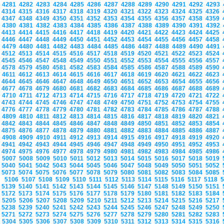
4281
4282
4283
4284
4285
4286
4287
4288
4289
4290
4291
4292
4293
4314
4315
4316
4317
4318
4319
4320
4321
4322
4323
4324
4325
4326
4347
4348
4349
4350
4351
4352
4353
4354
4355
4356
4357
4358
4359
4380
4381
4382
4383
4384
4385
4386
4387
4388
4389
4390
4391
4392
4413
4414
4415
4416
4417
4418
4419
4420
4421
4422
4423
4424
4425
4446
4447
4448
4449
4450
4451
4452
4453
4454
4455
4456
4457
4458
4479
4480
4481
4482
4483
4484
4485
4486
4487
4488
4489
4490
4491
4512
4513
4514
4515
4516
4517
4518
4519
4520
4521
4522
4523
4524
4545
4546
4547
4548
4549
4550
4551
4552
4553
4554
4555
4556
4557
4578
4579
4580
4581
4582
4583
4584
4585
4586
4587
4588
4589
4590
4611
4612
4613
4614
4615
4616
4617
4618
4619
4620
4621
4622
4623
4644
4645
4646
4647
4648
4649
4650
4651
4652
4653
4654
4655
4656
4677
4678
4679
4680
4681
4682
4683
4684
4685
4686
4687
4688
4689
4710
4711
4712
4713
4714
4715
4716
4717
4718
4719
4720
4721
4722
4743
4744
4745
4746
4747
4748
4749
4750
4751
4752
4753
4754
4755
4776
4777
4778
4779
4780
4781
4782
4783
4784
4785
4786
4787
4788
4809
4810
4811
4812
4813
4814
4815
4816
4817
4818
4819
4820
4821
4842
4843
4844
4845
4846
4847
4848
4849
4850
4851
4852
4853
4854
4875
4876
4877
4878
4879
4880
4881
4882
4883
4884
4885
4886
4887
4908
4909
4910
4911
4912
4913
4914
4915
4916
4917
4918
4919
4920
4941
4942
4943
4944
4945
4946
4947
4948
4949
4950
4951
4952
4953
4974
4975
4976
4977
4978
4979
4980
4981
4982
4983
4984
4985
4986
5007
5008
5009
5010
5011
5012
5013
5014
5015
5016
5017
5018
5019
5040
5041
5042
5043
5044
5045
5046
5047
5048
5049
5050
5051
5052
5073
5074
5075
5076
5077
5078
5079
5080
5081
5082
5083
5084
5085
5106
5107
5108
5109
5110
5111
5112
5113
5114
5115
5116
5117
5118
5139
5140
5141
5142
5143
5144
5145
5146
5147
5148
5149
5150
5151
5172
5173
5174
5175
5176
5177
5178
5179
5180
5181
5182
5183
5184
5205
5206
5207
5208
5209
5210
5211
5212
5213
5214
5215
5216
5217
5238
5239
5240
5241
5242
5243
5244
5245
5246
5247
5248
5249
5250
5271
5272
5273
5274
5275
5276
5277
5278
5279
5280
5281
5282
5283
5304
5305
5306
5307
5308
5309
5310
5311
5312
5313
5314
5315
5316