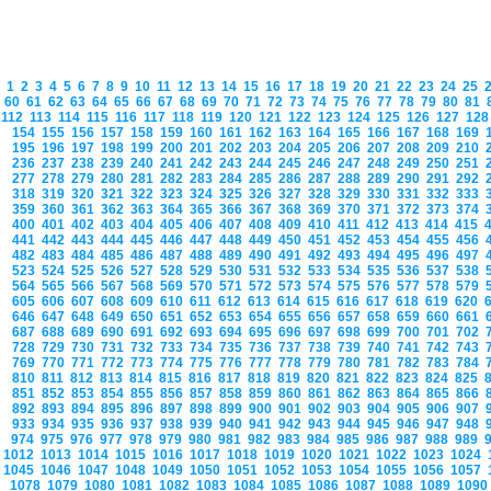
1
2
3
4
5
6
7
8
9
10
11
12
13
14
15
16
17
18
19
20
21
22
23
24
25
60
61
62
63
64
65
66
67
68
69
70
71
72
73
74
75
76
77
78
79
80
81
112
113
114
115
116
117
118
119
120
121
122
123
124
125
126
127
12
154
155
156
157
158
159
160
161
162
163
164
165
166
167
168
169
195
196
197
198
199
200
201
202
203
204
205
206
207
208
209
210
236
237
238
239
240
241
242
243
244
245
246
247
248
249
250
251
277
278
279
280
281
282
283
284
285
286
287
288
289
290
291
292
318
319
320
321
322
323
324
325
326
327
328
329
330
331
332
333
359
360
361
362
363
364
365
366
367
368
369
370
371
372
373
374
400
401
402
403
404
405
406
407
408
409
410
411
412
413
414
415
441
442
443
444
445
446
447
448
449
450
451
452
453
454
455
456
482
483
484
485
486
487
488
489
490
491
492
493
494
495
496
497
523
524
525
526
527
528
529
530
531
532
533
534
535
536
537
538
564
565
566
567
568
569
570
571
572
573
574
575
576
577
578
579
605
606
607
608
609
610
611
612
613
614
615
616
617
618
619
620
646
647
648
649
650
651
652
653
654
655
656
657
658
659
660
661
687
688
689
690
691
692
693
694
695
696
697
698
699
700
701
702
728
729
730
731
732
733
734
735
736
737
738
739
740
741
742
743
769
770
771
772
773
774
775
776
777
778
779
780
781
782
783
784
810
811
812
813
814
815
816
817
818
819
820
821
822
823
824
825
851
852
853
854
855
856
857
858
859
860
861
862
863
864
865
866
892
893
894
895
896
897
898
899
900
901
902
903
904
905
906
907
933
934
935
936
937
938
939
940
941
942
943
944
945
946
947
948
974
975
976
977
978
979
980
981
982
983
984
985
986
987
988
989
1012
1013
1014
1015
1016
1017
1018
1019
1020
1021
1022
1023
1024
1045
1046
1047
1048
1049
1050
1051
1052
1053
1054
1055
1056
1057
1078
1079
1080
1081
1082
1083
1084
1085
1086
1087
1088
1089
109