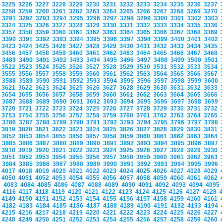
3225
3226
3227
3228
3229
3230
3231
3232
3233
3234
3235
3236
3237
3258
3259
3260
3261
3262
3263
3264
3265
3266
3267
3268
3269
3270
3291
3292
3293
3294
3295
3296
3297
3298
3299
3300
3301
3302
3303
3324
3325
3326
3327
3328
3329
3330
3331
3332
3333
3334
3335
3336
3357
3358
3359
3360
3361
3362
3363
3364
3365
3366
3367
3368
3369
3390
3391
3392
3393
3394
3395
3396
3397
3398
3399
3400
3401
3402
3423
3424
3425
3426
3427
3428
3429
3430
3431
3432
3433
3434
3435
3456
3457
3458
3459
3460
3461
3462
3463
3464
3465
3466
3467
3468
3489
3490
3491
3492
3493
3494
3495
3496
3497
3498
3499
3500
3501
3522
3523
3524
3525
3526
3527
3528
3529
3530
3531
3532
3533
3534
3555
3556
3557
3558
3559
3560
3561
3562
3563
3564
3565
3566
3567
3588
3589
3590
3591
3592
3593
3594
3595
3596
3597
3598
3599
3600
3621
3622
3623
3624
3625
3626
3627
3628
3629
3630
3631
3632
3633
3654
3655
3656
3657
3658
3659
3660
3661
3662
3663
3664
3665
3666
3687
3688
3689
3690
3691
3692
3693
3694
3695
3696
3697
3698
3699
3720
3721
3722
3723
3724
3725
3726
3727
3728
3729
3730
3731
3732
3753
3754
3755
3756
3757
3758
3759
3760
3761
3762
3763
3764
3765
3786
3787
3788
3789
3790
3791
3792
3793
3794
3795
3796
3797
3798
3819
3820
3821
3822
3823
3824
3825
3826
3827
3828
3829
3830
3831
3852
3853
3854
3855
3856
3857
3858
3859
3860
3861
3862
3863
3864
3885
3886
3887
3888
3889
3890
3891
3892
3893
3894
3895
3896
3897
3918
3919
3920
3921
3922
3923
3924
3925
3926
3927
3928
3929
3930
3951
3952
3953
3954
3955
3956
3957
3958
3959
3960
3961
3962
3963
3984
3985
3986
3987
3988
3989
3990
3991
3992
3993
3994
3995
3996
4017
4018
4019
4020
4021
4022
4023
4024
4025
4026
4027
4028
4029
4050
4051
4052
4053
4054
4055
4056
4057
4058
4059
4060
4061
4062
4083
4084
4085
4086
4087
4088
4089
4090
4091
4092
4093
4094
409
4116
4117
4118
4119
4120
4121
4122
4123
4124
4125
4126
4127
4128
4149
4150
4151
4152
4153
4154
4155
4156
4157
4158
4159
4160
4161
4182
4183
4184
4185
4186
4187
4188
4189
4190
4191
4192
4193
4194
4215
4216
4217
4218
4219
4220
4221
4222
4223
4224
4225
4226
4227
4248
4249
4250
4251
4252
4253
4254
4255
4256
4257
4258
4259
4260