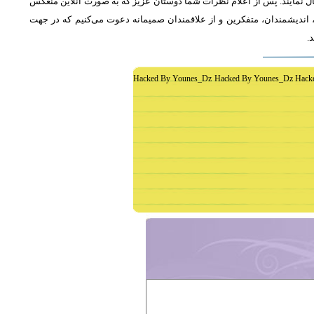
ل نمایند. پس از اعلام نظرات شما دوستان عزیز که به صورت آنلاین منعکس
اندیشمندان، متفکرین و از علاقمندان صمیمانه دعوت می‌کنیم که در جهت
د
Hacked By Younes_Dz Hacked By Younes_Dz Hack