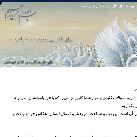
پیوند ها
ارسال مقالات
ارسال نامه
|
|
|
تا [مبادا] كسى بگويد: افسوس بر آنچه در كار خدا كوتاهى كردم! و حقّا كه من از ريشخند كنندگان بودم. سوره زمر 56
بگو: اى بندگان من كه بر خويشتن زياده‏ روى
ت
یم سؤالات کلیدی و مهم شما كاربران عزیز، که یافتن پاسخ‌‌شان، مي‌تواند
ی بگذاریم
تر آن است.این فهم و شناخت، در رفتار و اعمال انسان انعكاس خواهد يافت و