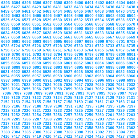
6393
6394
6395
6396
6397
6398
6399
6400
6401
6402
6403
6404
6405
6426
6427
6428
6429
6430
6431
6432
6433
6434
6435
6436
6437
6438
6459
6460
6461
6462
6463
6464
6465
6466
6467
6468
6469
6470
6471
6492
6493
6494
6495
6496
6497
6498
6499
6500
6501
6502
6503
6504
6525
6526
6527
6528
6529
6530
6531
6532
6533
6534
6535
6536
6537
6558
6559
6560
6561
6562
6563
6564
6565
6566
6567
6568
6569
6570
6591
6592
6593
6594
6595
6596
6597
6598
6599
6600
6601
6602
6603
6624
6625
6626
6627
6628
6629
6630
6631
6632
6633
6634
6635
6636
6657
6658
6659
6660
6661
6662
6663
6664
6665
6666
6667
6668
6669
6690
6691
6692
6693
6694
6695
6696
6697
6698
6699
6700
6701
6702
6723
6724
6725
6726
6727
6728
6729
6730
6731
6732
6733
6734
6735
6756
6757
6758
6759
6760
6761
6762
6763
6764
6765
6766
6767
6768
6789
6790
6791
6792
6793
6794
6795
6796
6797
6798
6799
6800
6801
6822
6823
6824
6825
6826
6827
6828
6829
6830
6831
6832
6833
6834
6855
6856
6857
6858
6859
6860
6861
6862
6863
6864
6865
6866
6867
6888
6889
6890
6891
6892
6893
6894
6895
6896
6897
6898
6899
6900
6921
6922
6923
6924
6925
6926
6927
6928
6929
6930
6931
6932
6933
6954
6955
6956
6957
6958
6959
6960
6961
6962
6963
6964
6965
6966
6987
6988
6989
6990
6991
6992
6993
6994
6995
6996
6997
6998
6999
7020
7021
7022
7023
7024
7025
7026
7027
7028
7029
7030
7031
7032
7053
7054
7055
7056
7057
7058
7059
7060
7061
7062
7063
7064
7065
7086
7087
7088
7089
7090
7091
7092
7093
7094
7095
7096
7097
709
7119
7120
7121
7122
7123
7124
7125
7126
7127
7128
7129
7130
7131
7152
7153
7154
7155
7156
7157
7158
7159
7160
7161
7162
7163
7164
7185
7186
7187
7188
7189
7190
7191
7192
7193
7194
7195
7196
7197
7218
7219
7220
7221
7222
7223
7224
7225
7226
7227
7228
7229
7230
7251
7252
7253
7254
7255
7256
7257
7258
7259
7260
7261
7262
7263
7284
7285
7286
7287
7288
7289
7290
7291
7292
7293
7294
7295
7296
7317
7318
7319
7320
7321
7322
7323
7324
7325
7326
7327
7328
7329
7350
7351
7352
7353
7354
7355
7356
7357
7358
7359
7360
7361
7362
7383
7384
7385
7386
7387
7388
7389
7390
7391
7392
7393
7394
7395
7416
7417
7418
7419
7420
7421
7422
7423
7424
7425
7426
7427
7428