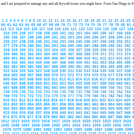
and I are prepared to manage any and all drywall issues you might have. From San Diego to Ma
1
2
3
4
5
6
7
8
9
10
11
12
13
14
15
16
17
18
19
20
21
22
23
24
25
60
61
62
63
64
65
66
67
68
69
70
71
72
73
74
75
76
77
78
79
80
81
112
113
114
115
116
117
118
119
120
121
122
123
124
125
126
127
12
154
155
156
157
158
159
160
161
162
163
164
165
166
167
168
169
195
196
197
198
199
200
201
202
203
204
205
206
207
208
209
210
236
237
238
239
240
241
242
243
244
245
246
247
248
249
250
251
277
278
279
280
281
282
283
284
285
286
287
288
289
290
291
292
318
319
320
321
322
323
324
325
326
327
328
329
330
331
332
333
359
360
361
362
363
364
365
366
367
368
369
370
371
372
373
374
400
401
402
403
404
405
406
407
408
409
410
411
412
413
414
415
441
442
443
444
445
446
447
448
449
450
451
452
453
454
455
456
482
483
484
485
486
487
488
489
490
491
492
493
494
495
496
497
523
524
525
526
527
528
529
530
531
532
533
534
535
536
537
538
564
565
566
567
568
569
570
571
572
573
574
575
576
577
578
579
605
606
607
608
609
610
611
612
613
614
615
616
617
618
619
620
646
647
648
649
650
651
652
653
654
655
656
657
658
659
660
661
687
688
689
690
691
692
693
694
695
696
697
698
699
700
701
702
728
729
730
731
732
733
734
735
736
737
738
739
740
741
742
743
769
770
771
772
773
774
775
776
777
778
779
780
781
782
783
784
810
811
812
813
814
815
816
817
818
819
820
821
822
823
824
825
851
852
853
854
855
856
857
858
859
860
861
862
863
864
865
866
892
893
894
895
896
897
898
899
900
901
902
903
904
905
906
907
933
934
935
936
937
938
939
940
941
942
943
944
945
946
947
948
974
975
976
977
978
979
980
981
982
983
984
985
986
987
988
989
1012
1013
1014
1015
1016
1017
1018
1019
1020
1021
1022
1023
1024
1045
1046
1047
1048
1049
1050
1051
1052
1053
1054
1055
1056
1057
1078
1079
1080
1081
1082
1083
1084
1085
1086
1087
1088
1089
109
1111
1112
1113
1114
1115
1116
1117
1118
1119
1120
1121
1122
1123
11