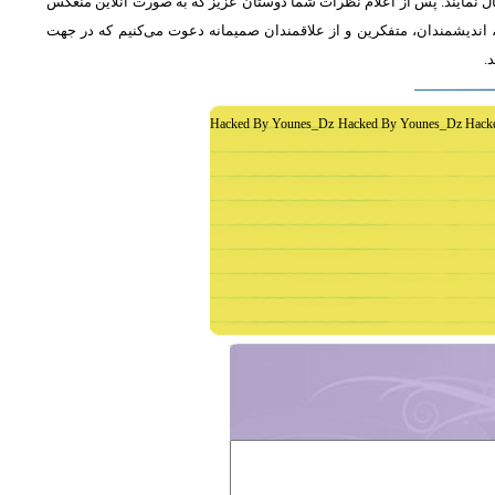
ل نمایند. پس از اعلام نظرات شما دوستان عزیز که به صورت آنلاین منعکس
اندیشمندان، متفکرین و از علاقمندان صمیمانه دعوت می‌کنیم که در جهت
د
Hacked By Younes_Dz Hacked By Younes_Dz Hack