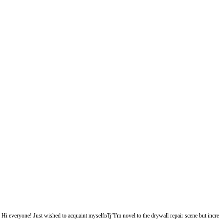
Hi everyone! Just wished to acquaint myselfвЂ”I'm novel to the drywall repair scene but incred