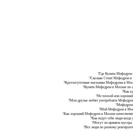
Где Купить Мефедрон 
Сколько Стоит Мефедрон в 
Круглосуточные магазины Мефедрона в Мос
Купить Мефедрон в Москве по с
Как к
Не плохой или хороший
Мои друзья любят употреблять Мефедрон
Мефедрон в
Мой Мефедрон в Москв
Как хороший Мефедрон в Москве качественный
Как ведут себя люди когда
Могут ли принять мусора 
Все люди по разному реагируют 