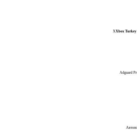
X
Xbox Turkey 
Adguard Pr
Автопо