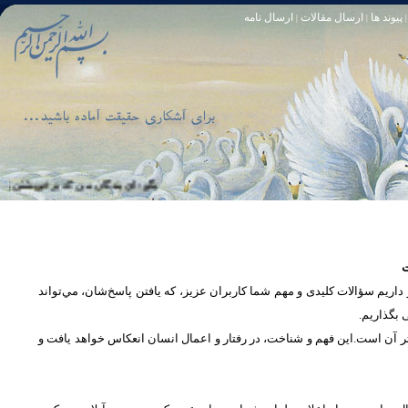
پیوند ها
ارسال مقالات
ارسال نامه
|
|
|
تا [مبادا] كسى بگويد: افسوس بر آنچه در كار خدا كوتاهى كردم! و حقّا كه من از ريشخند كنندگان بودم. سوره زمر 56
بگو: اى بندگان من كه بر خويشتن زياده‏ روى
ت
یم سؤالات کلیدی و مهم شما كاربران عزیز، که یافتن پاسخ‌‌شان، مي‌تواند
ی بگذاریم
تر آن است.این فهم و شناخت، در رفتار و اعمال انسان انعكاس خواهد يافت و