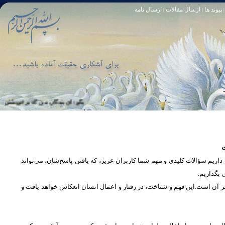
پیوند ها
ارسال مقالات
ارسال نامه
|
|
|
تا [مبادا] كسى بگويد: افسوس بر آنچه در كار خدا كوتاهى كردم! و حقّا كه من از ريشخند كنندگان بودم. سوره زمر 56
بگو: اى بندگان من كه بر خويشتن زياده‏ ر
ت
یم سؤالات کلیدی و مهم شما كاربران عزیز، که یافتن پاسخ‌‌شان، مي‌تواند
ی بگذاریم
تر آن است.این فهم و شناخت، در رفتار و اعمال انسان انعكاس خواهد يافت و