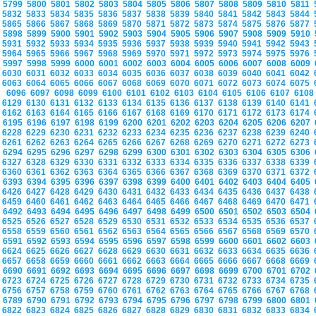
5799
5800
5801
5802
5803
5804
5805
5806
5807
5808
5809
5810
5811
5832
5833
5834
5835
5836
5837
5838
5839
5840
5841
5842
5843
5844
5865
5866
5867
5868
5869
5870
5871
5872
5873
5874
5875
5876
5877
5898
5899
5900
5901
5902
5903
5904
5905
5906
5907
5908
5909
5910
5931
5932
5933
5934
5935
5936
5937
5938
5939
5940
5941
5942
5943
5964
5965
5966
5967
5968
5969
5970
5971
5972
5973
5974
5975
5976
5997
5998
5999
6000
6001
6002
6003
6004
6005
6006
6007
6008
6009
6030
6031
6032
6033
6034
6035
6036
6037
6038
6039
6040
6041
6042
6063
6064
6065
6066
6067
6068
6069
6070
6071
6072
6073
6074
6075
6096
6097
6098
6099
6100
6101
6102
6103
6104
6105
6106
6107
610
6129
6130
6131
6132
6133
6134
6135
6136
6137
6138
6139
6140
6141
6162
6163
6164
6165
6166
6167
6168
6169
6170
6171
6172
6173
6174
6195
6196
6197
6198
6199
6200
6201
6202
6203
6204
6205
6206
6207
6228
6229
6230
6231
6232
6233
6234
6235
6236
6237
6238
6239
6240
6261
6262
6263
6264
6265
6266
6267
6268
6269
6270
6271
6272
6273
6294
6295
6296
6297
6298
6299
6300
6301
6302
6303
6304
6305
6306
6327
6328
6329
6330
6331
6332
6333
6334
6335
6336
6337
6338
6339
6360
6361
6362
6363
6364
6365
6366
6367
6368
6369
6370
6371
6372
6393
6394
6395
6396
6397
6398
6399
6400
6401
6402
6403
6404
6405
6426
6427
6428
6429
6430
6431
6432
6433
6434
6435
6436
6437
6438
6459
6460
6461
6462
6463
6464
6465
6466
6467
6468
6469
6470
6471
6492
6493
6494
6495
6496
6497
6498
6499
6500
6501
6502
6503
6504
6525
6526
6527
6528
6529
6530
6531
6532
6533
6534
6535
6536
6537
6558
6559
6560
6561
6562
6563
6564
6565
6566
6567
6568
6569
6570
6591
6592
6593
6594
6595
6596
6597
6598
6599
6600
6601
6602
6603
6624
6625
6626
6627
6628
6629
6630
6631
6632
6633
6634
6635
6636
6657
6658
6659
6660
6661
6662
6663
6664
6665
6666
6667
6668
6669
6690
6691
6692
6693
6694
6695
6696
6697
6698
6699
6700
6701
6702
6723
6724
6725
6726
6727
6728
6729
6730
6731
6732
6733
6734
6735
6756
6757
6758
6759
6760
6761
6762
6763
6764
6765
6766
6767
6768
6789
6790
6791
6792
6793
6794
6795
6796
6797
6798
6799
6800
6801
6822
6823
6824
6825
6826
6827
6828
6829
6830
6831
6832
6833
6834