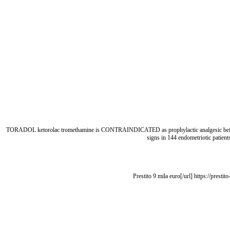
TORADOL ketorolac tromethamine is CONTRAINDICATED as prophylactic analgesic befo
signs in 144 endometriotic patient