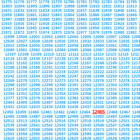
11775
11776
11777
11778
11779
11780
11781
11782
11783
11784
11785
11803
11804
11805
11806
11807
11808
11809
11810
11811
11812
11813
11831
11832
11833
11834
11835
11836
11837
11838
11839
11840
11841
11859
11860
11861
11862
11863
11864
11865
11866
11867
11868
11869
11887
11888
11889
11890
11891
11892
11893
11894
11895
11896
11897
11915
11916
11917
11918
11919
11920
11921
11922
11923
11924
11925
11943
11944
11945
11946
11947
11948
11949
11950
11951
11952
11953
11971
11972
11973
11974
11975
11976
11977
11978
11979
11980
11981
11999
12000
12001
12002
12003
12004
12005
12006
12007
12008
120
12026
12027
12028
12029
12030
12031
12032
12033
12034
12035
120
12053
12054
12055
12056
12057
12058
12059
12060
12061
12062
120
12080
12081
12082
12083
12084
12085
12086
12087
12088
12089
120
12107
12108
12109
12110
12111
12112
12113
12114
12115
12116
121
12134
12135
12136
12137
12138
12139
12140
12141
12142
12143
121
12161
12162
12163
12164
12165
12166
12167
12168
12169
12170
121
12188
12189
12190
12191
12192
12193
12194
12195
12196
12197
121
12215
12216
12217
12218
12219
12220
12221
12222
12223
12224
122
12242
12243
12244
12245
12246
12247
12248
12249
12250
12251
122
12269
12270
12271
12272
12273
12274
12275
12276
12277
12278
122
12296
12297
12298
12299
12300
12301
12302
12303
12304
12305
123
12323
12324
12325
12326
12327
12328
12329
12330
12331
12332
123
12350
12351
12352
12353
12354
12355
12356
12357
12358
12359
123
12377
12378
12379
12380
12381
12382
12383
12384
12385
12386
123
12404
12405
12406
12407
12408
12409
12410
12411
12412
12413
124
12431
12432
12433
12434
12435
12436
12437
12438
12439
12440
124
12465
12458
12459
12460
12461
12462
12463
12464
12466
12467
124
12485
12486
12487
12488
12489
12490
12491
12492
12493
12494
124
12512
12513
12514
12515
12516
12517
12518
12519
12520
12521
125
12539
12540
12541
12542
12543
12544
12545
12546
12547
12548
125
12566
12567
12568
12569
12570
12571
12572
12573
12574
12575
125
12593
12594
12595
12596
12597
12598
12599
12600
12601
12602
126
12620
12621
12622
12623
12624
12625
12626
12627
12628
12629
126