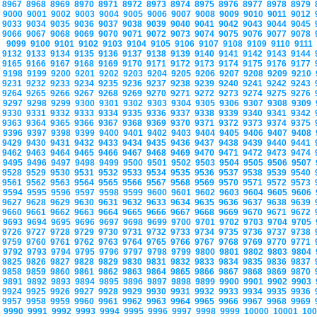
8967
8968
8969
8970
8971
8972
8973
8974
8975
8976
8977
8978
8979
9000
9001
9002
9003
9004
9005
9006
9007
9008
9009
9010
9011
9012
9033
9034
9035
9036
9037
9038
9039
9040
9041
9042
9043
9044
9045
9066
9067
9068
9069
9070
9071
9072
9073
9074
9075
9076
9077
9078
9099
9100
9101
9102
9103
9104
9105
9106
9107
9108
9109
9110
9111
9132
9133
9134
9135
9136
9137
9138
9139
9140
9141
9142
9143
9144
9165
9166
9167
9168
9169
9170
9171
9172
9173
9174
9175
9176
9177
9198
9199
9200
9201
9202
9203
9204
9205
9206
9207
9208
9209
9210
9231
9232
9233
9234
9235
9236
9237
9238
9239
9240
9241
9242
9243
9264
9265
9266
9267
9268
9269
9270
9271
9272
9273
9274
9275
9276
9297
9298
9299
9300
9301
9302
9303
9304
9305
9306
9307
9308
9309
9330
9331
9332
9333
9334
9335
9336
9337
9338
9339
9340
9341
9342
9363
9364
9365
9366
9367
9368
9369
9370
9371
9372
9373
9374
9375
9396
9397
9398
9399
9400
9401
9402
9403
9404
9405
9406
9407
9408
9429
9430
9431
9432
9433
9434
9435
9436
9437
9438
9439
9440
9441
9462
9463
9464
9465
9466
9467
9468
9469
9470
9471
9472
9473
9474
9495
9496
9497
9498
9499
9500
9501
9502
9503
9504
9505
9506
9507
9528
9529
9530
9531
9532
9533
9534
9535
9536
9537
9538
9539
9540
9561
9562
9563
9564
9565
9566
9567
9568
9569
9570
9571
9572
9573
9594
9595
9596
9597
9598
9599
9600
9601
9602
9603
9604
9605
9606
9627
9628
9629
9630
9631
9632
9633
9634
9635
9636
9637
9638
9639
9660
9661
9662
9663
9664
9665
9666
9667
9668
9669
9670
9671
9672
9693
9694
9695
9696
9697
9698
9699
9700
9701
9702
9703
9704
9705
9726
9727
9728
9729
9730
9731
9732
9733
9734
9735
9736
9737
9738
9759
9760
9761
9762
9763
9764
9765
9766
9767
9768
9769
9770
9771
9792
9793
9794
9795
9796
9797
9798
9799
9800
9801
9802
9803
9804
9825
9826
9827
9828
9829
9830
9831
9832
9833
9834
9835
9836
9837
9858
9859
9860
9861
9862
9863
9864
9865
9866
9867
9868
9869
9870
9891
9892
9893
9894
9895
9896
9897
9898
9899
9900
9901
9902
9903
9924
9925
9926
9927
9928
9929
9930
9931
9932
9933
9934
9935
9936
9957
9958
9959
9960
9961
9962
9963
9964
9965
9966
9967
9968
9969
9990
9991
9992
9993
9994
9995
9996
9997
9998
9999
10000
10001
10