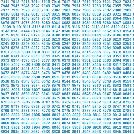
7911
7912
7913
7914
7915
7916
7917
7918
7919
7920
7921
7922
7923
7944
7945
7946
7947
7948
7949
7950
7951
7952
7953
7954
7955
7956
7977
7978
7979
7980
7981
7982
7983
7984
7985
7986
7987
7988
7989
8010
8011
8012
8013
8014
8015
8016
8017
8018
8019
8020
8021
8022
8043
8044
8045
8046
8047
8048
8049
8050
8051
8052
8053
8054
8055
8076
8077
8078
8079
8080
8081
8082
8083
8084
8085
8086
8087
8088
8109
8110
8111
8112
8113
8114
8115
8116
8117
8118
8119
8120
8121
8
8142
8143
8144
8145
8146
8147
8148
8149
8150
8151
8152
8153
8154
8175
8176
8177
8178
8179
8180
8181
8182
8183
8184
8185
8186
8187
8208
8209
8210
8211
8212
8213
8214
8215
8216
8217
8218
8219
8220
8241
8242
8243
8244
8245
8246
8247
8248
8249
8250
8251
8252
8253
8274
8275
8276
8277
8278
8279
8280
8281
8282
8283
8284
8285
8286
8307
8308
8309
8310
8311
8312
8313
8314
8315
8316
8317
8318
8319
8340
8341
8342
8343
8344
8345
8346
8347
8348
8349
8350
8351
8352
8373
8374
8375
8376
8377
8378
8379
8380
8381
8382
8383
8384
8385
8406
8407
8408
8409
8410
8411
8412
8413
8414
8415
8416
8417
8418
8439
8440
8441
8442
8443
8444
8445
8446
8447
8448
8449
8450
8451
8472
8473
8474
8475
8476
8477
8478
8479
8480
8481
8482
8483
8484
8505
8506
8507
8508
8509
8510
8511
8512
8513
8514
8515
8516
8517
8538
8539
8540
8541
8542
8543
8544
8545
8546
8547
8548
8549
8550
8571
8572
8573
8574
8575
8576
8577
8578
8579
8580
8581
8582
8583
8604
8605
8606
8607
8608
8609
8610
8611
8612
8613
8614
8615
8616
8637
8638
8639
8640
8641
8642
8643
8644
8645
8646
8647
8648
8649
8670
8671
8672
8673
8674
8675
8676
8677
8678
8679
8680
8681
8682
8703
8704
8705
8706
8707
8708
8709
8710
8711
8712
8713
8714
8715
8736
8737
8738
8739
8740
8741
8742
8743
8744
8745
8746
8747
8748
8769
8770
8771
8772
8773
8774
8775
8776
8777
8778
8779
8780
8781
8802
8803
8804
8805
8806
8807
8808
8809
8810
8811
8812
8813
8814
8835
8836
8837
8838
8839
8840
8841
8842
8843
8844
8845
8846
8847
8868
8869
8870
8871
8872
8873
8874
8875
8876
8877
8878
8879
8880
8901
8902
8903
8904
8905
8906
8907
8908
8909
8910
8911
8912
8913
8934
8935
8936
8937
8938
8939
8940
8941
8942
8943
8944
8945
8946