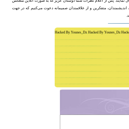
ل نمایند. پس از اعلام نظرات شما دوستان عزیز که به صورت آنلاین منعکس
اندیشمندان، متفکرین و از علاقمندان صمیمانه دعوت می‌کنیم که در جهت
د
Hacked By Younes_Dz Hacked By Younes_Dz Hack