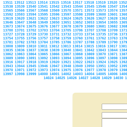
13511
13512
13513
13514
13515
13516
13517
13518
13519
13520
135
13538
13539
13540
13541
13542
13543
13544
13545
13546
13547
135
13565
13566
13567
13568
13569
13570
13571
13572
13573
13574
135
13592
13593
13594
13595
13596
13597
13598
13599
13600
13601
136
13619
13620
13621
13622
13623
13624
13625
13626
13627
13628
136
13646
13647
13648
13649
13650
13651
13652
13653
13654
13655
136
13673
13674
13675
13676
13677
13678
13679
13680
13681
13682
136
13700
13701
13702
13703
13704
13705
13706
13707
13708
13709
137
13727
13728
13729
13730
13731
13732
13733
13734
13735
13736
137
13754
13755
13756
13757
13758
13759
13760
13761
13762
13763
137
13781
13782
13783
13784
13785
13786
13787
13788
13789
13790
137
13808
13809
13810
13811
13812
13813
13814
13815
13816
13817
138
13835
13836
13837
13838
13839
13840
13841
13842
13843
13844
138
13862
13863
13864
13865
13866
13867
13868
13869
13870
13871
138
13889
13890
13891
13892
13893
13894
13895
13896
13897
13898
138
13916
13917
13918
13919
13920
13921
13922
13923
13924
13925
139
13943
13944
13945
13946
13947
13948
13949
13950
13951
13952
139
13970
13971
13972
13973
13974
13975
13976
13977
13978
13979
139
13997
13998
13999
14000
14001
14002
14003
14004
14005
14006
140
14024
14025
14026
14027
14028
14029
14030