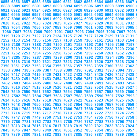
6855
6856
6857
6858
6859
6860
6861
6862
6863
6864
6865
6866
6867
6888
6889
6890
6891
6892
6893
6894
6895
6896
6897
6898
6899
6900
6921
6922
6923
6924
6925
6926
6927
6928
6929
6930
6931
6932
6933
6954
6955
6956
6957
6958
6959
6960
6961
6962
6963
6964
6965
6966
6987
6988
6989
6990
6991
6992
6993
6994
6995
6996
6997
6998
6999
7020
7021
7022
7023
7024
7025
7026
7027
7028
7029
7030
7031
7032
7053
7054
7055
7056
7057
7058
7059
7060
7061
7062
7063
7064
7065
7086
7087
7088
7089
7090
7091
7092
7093
7094
7095
7096
7097
709
7119
7120
7121
7122
7123
7124
7125
7126
7127
7128
7129
7130
7131
7152
7153
7154
7155
7156
7157
7158
7159
7160
7161
7162
7163
7164
7185
7186
7187
7188
7189
7190
7191
7192
7193
7194
7195
7196
7197
7218
7219
7220
7221
7222
7223
7224
7225
7226
7227
7228
7229
7230
7251
7252
7253
7254
7255
7256
7257
7258
7259
7260
7261
7262
7263
7284
7285
7286
7287
7288
7289
7290
7291
7292
7293
7294
7295
7296
7317
7318
7319
7320
7321
7322
7323
7324
7325
7326
7327
7328
7329
7350
7351
7352
7353
7354
7355
7356
7357
7358
7359
7360
7361
7362
7383
7384
7385
7386
7387
7388
7389
7390
7391
7392
7393
7394
7395
7416
7417
7418
7419
7420
7421
7422
7423
7424
7425
7426
7427
7428
7449
7450
7451
7452
7453
7454
7455
7456
7457
7458
7459
7460
7461
7482
7483
7484
7485
7486
7487
7488
7489
7490
7491
7492
7493
7494
7515
7516
7517
7518
7519
7520
7521
7522
7523
7524
7525
7526
7527
7548
7549
7550
7551
7552
7553
7554
7555
7556
7557
7558
7559
7560
7581
7582
7583
7584
7585
7586
7587
7588
7589
7590
7591
7592
7593
7614
7615
7616
7617
7618
7619
7620
7621
7622
7623
7624
7625
7626
7647
7648
7649
7650
7651
7652
7653
7654
7655
7656
7657
7658
7659
7680
7681
7682
7683
7684
7685
7686
7687
7688
7689
7690
7691
7692
7713
7714
7715
7716
7717
7718
7719
7720
7721
7722
7723
7724
7725
7746
7747
7748
7749
7750
7751
7752
7753
7754
7755
7756
7757
7758
7779
7780
7781
7782
7783
7784
7785
7786
7787
7788
7789
7790
7791
7812
7813
7814
7815
7816
7817
7818
7819
7820
7821
7822
7823
7824
7845
7846
7847
7848
7849
7850
7851
7852
7853
7854
7855
7856
7857
7878
7879
7880
7881
7882
7883
7884
7885
7886
7887
7888
7889
7890