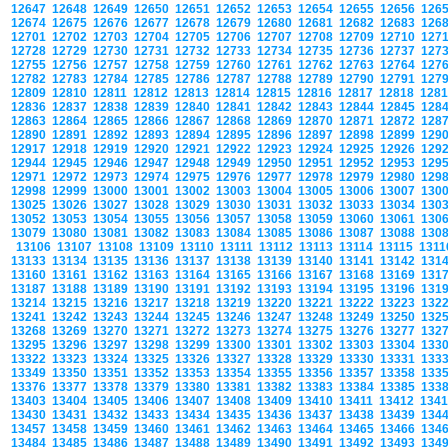
12647
12648
12649
12650
12651
12652
12653
12654
12655
12656
126
12674
12675
12676
12677
12678
12679
12680
12681
12682
12683
126
12701
12702
12703
12704
12705
12706
12707
12708
12709
12710
127
12728
12729
12730
12731
12732
12733
12734
12735
12736
12737
127
12755
12756
12757
12758
12759
12760
12761
12762
12763
12764
127
12782
12783
12784
12785
12786
12787
12788
12789
12790
12791
127
12809
12810
12811
12812
12813
12814
12815
12816
12817
12818
128
12836
12837
12838
12839
12840
12841
12842
12843
12844
12845
128
12863
12864
12865
12866
12867
12868
12869
12870
12871
12872
128
12890
12891
12892
12893
12894
12895
12896
12897
12898
12899
129
12917
12918
12919
12920
12921
12922
12923
12924
12925
12926
129
12944
12945
12946
12947
12948
12949
12950
12951
12952
12953
129
12971
12972
12973
12974
12975
12976
12977
12978
12979
12980
129
12998
12999
13000
13001
13002
13003
13004
13005
13006
13007
130
13025
13026
13027
13028
13029
13030
13031
13032
13033
13034
130
13052
13053
13054
13055
13056
13057
13058
13059
13060
13061
130
13079
13080
13081
13082
13083
13084
13085
13086
13087
13088
130
13106
13107
13108
13109
13110
13111
13112
13113
13114
13115
131
13133
13134
13135
13136
13137
13138
13139
13140
13141
13142
131
13160
13161
13162
13163
13164
13165
13166
13167
13168
13169
131
13187
13188
13189
13190
13191
13192
13193
13194
13195
13196
131
13214
13215
13216
13217
13218
13219
13220
13221
13222
13223
132
13241
13242
13243
13244
13245
13246
13247
13248
13249
13250
132
13268
13269
13270
13271
13272
13273
13274
13275
13276
13277
132
13295
13296
13297
13298
13299
13300
13301
13302
13303
13304
133
13322
13323
13324
13325
13326
13327
13328
13329
13330
13331
133
13349
13350
13351
13352
13353
13354
13355
13356
13357
13358
133
13376
13377
13378
13379
13380
13381
13382
13383
13384
13385
133
13403
13404
13405
13406
13407
13408
13409
13410
13411
13412
134
13430
13431
13432
13433
13434
13435
13436
13437
13438
13439
134
13457
13458
13459
13460
13461
13462
13463
13464
13465
13466
134
13484
13485
13486
13487
13488
13489
13490
13491
13492
13493
134