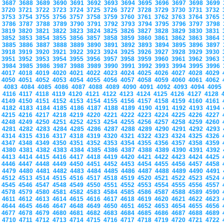
3687
3688
3689
3690
3691
3692
3693
3694
3695
3696
3697
3698
3699
3720
3721
3722
3723
3724
3725
3726
3727
3728
3729
3730
3731
3732
3753
3754
3755
3756
3757
3758
3759
3760
3761
3762
3763
3764
3765
3786
3787
3788
3789
3790
3791
3792
3793
3794
3795
3796
3797
3798
3819
3820
3821
3822
3823
3824
3825
3826
3827
3828
3829
3830
3831
3852
3853
3854
3855
3856
3857
3858
3859
3860
3861
3862
3863
3864
3885
3886
3887
3888
3889
3890
3891
3892
3893
3894
3895
3896
3897
3918
3919
3920
3921
3922
3923
3924
3925
3926
3927
3928
3929
3930
3951
3952
3953
3954
3955
3956
3957
3958
3959
3960
3961
3962
3963
3984
3985
3986
3987
3988
3989
3990
3991
3992
3993
3994
3995
3996
4017
4018
4019
4020
4021
4022
4023
4024
4025
4026
4027
4028
4029
4050
4051
4052
4053
4054
4055
4056
4057
4058
4059
4060
4061
4062
4083
4084
4085
4086
4087
4088
4089
4090
4091
4092
4093
4094
409
4116
4117
4118
4119
4120
4121
4122
4123
4124
4125
4126
4127
4128
4149
4150
4151
4152
4153
4154
4155
4156
4157
4158
4159
4160
4161
4182
4183
4184
4185
4186
4187
4188
4189
4190
4191
4192
4193
4194
4215
4216
4217
4218
4219
4220
4221
4222
4223
4224
4225
4226
4227
4248
4249
4250
4251
4252
4253
4254
4255
4256
4257
4258
4259
4260
4281
4282
4283
4284
4285
4286
4287
4288
4289
4290
4291
4292
4293
4314
4315
4316
4317
4318
4319
4320
4321
4322
4323
4324
4325
4326
4347
4348
4349
4350
4351
4352
4353
4354
4355
4356
4357
4358
4359
4380
4381
4382
4383
4384
4385
4386
4387
4388
4389
4390
4391
4392
4413
4414
4415
4416
4417
4418
4419
4420
4421
4422
4423
4424
4425
4446
4447
4448
4449
4450
4451
4452
4453
4454
4455
4456
4457
4458
4479
4480
4481
4482
4483
4484
4485
4486
4487
4488
4489
4490
4491
4512
4513
4514
4515
4516
4517
4518
4519
4520
4521
4522
4523
4524
4545
4546
4547
4548
4549
4550
4551
4552
4553
4554
4555
4556
4557
4578
4579
4580
4581
4582
4583
4584
4585
4586
4587
4588
4589
4590
4611
4612
4613
4614
4615
4616
4617
4618
4619
4620
4621
4622
4623
4644
4645
4646
4647
4648
4649
4650
4651
4652
4653
4654
4655
4656
4677
4678
4679
4680
4681
4682
4683
4684
4685
4686
4687
4688
4689
4710
4711
4712
4713
4714
4715
4716
4717
4718
4719
4720
4721
4722