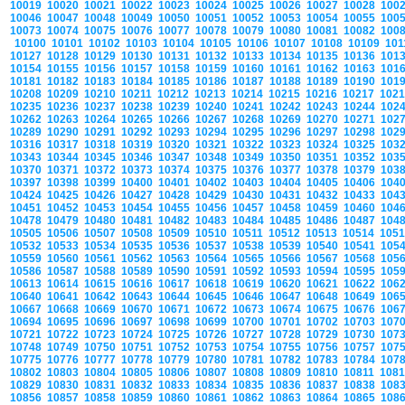
10019
10020
10021
10022
10023
10024
10025
10026
10027
10028
100
10046
10047
10048
10049
10050
10051
10052
10053
10054
10055
100
10073
10074
10075
10076
10077
10078
10079
10080
10081
10082
100
10100
10101
10102
10103
10104
10105
10106
10107
10108
10109
10
10127
10128
10129
10130
10131
10132
10133
10134
10135
10136
101
10154
10155
10156
10157
10158
10159
10160
10161
10162
10163
101
10181
10182
10183
10184
10185
10186
10187
10188
10189
10190
101
10208
10209
10210
10211
10212
10213
10214
10215
10216
10217
102
10235
10236
10237
10238
10239
10240
10241
10242
10243
10244
102
10262
10263
10264
10265
10266
10267
10268
10269
10270
10271
102
10289
10290
10291
10292
10293
10294
10295
10296
10297
10298
102
10316
10317
10318
10319
10320
10321
10322
10323
10324
10325
103
10343
10344
10345
10346
10347
10348
10349
10350
10351
10352
103
10370
10371
10372
10373
10374
10375
10376
10377
10378
10379
103
10397
10398
10399
10400
10401
10402
10403
10404
10405
10406
104
10424
10425
10426
10427
10428
10429
10430
10431
10432
10433
104
10451
10452
10453
10454
10455
10456
10457
10458
10459
10460
104
10478
10479
10480
10481
10482
10483
10484
10485
10486
10487
104
10505
10506
10507
10508
10509
10510
10511
10512
10513
10514
105
10532
10533
10534
10535
10536
10537
10538
10539
10540
10541
105
10559
10560
10561
10562
10563
10564
10565
10566
10567
10568
105
10586
10587
10588
10589
10590
10591
10592
10593
10594
10595
105
10613
10614
10615
10616
10617
10618
10619
10620
10621
10622
106
10640
10641
10642
10643
10644
10645
10646
10647
10648
10649
106
10667
10668
10669
10670
10671
10672
10673
10674
10675
10676
106
10694
10695
10696
10697
10698
10699
10700
10701
10702
10703
107
10721
10722
10723
10724
10725
10726
10727
10728
10729
10730
107
10748
10749
10750
10751
10752
10753
10754
10755
10756
10757
107
10775
10776
10777
10778
10779
10780
10781
10782
10783
10784
107
10802
10803
10804
10805
10806
10807
10808
10809
10810
10811
108
10829
10830
10831
10832
10833
10834
10835
10836
10837
10838
108
10856
10857
10858
10859
10860
10861
10862
10863
10864
10865
108