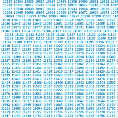
10883
10884
10885
10886
10887
10888
10889
10890
10891
10892
108
10910
10911
10912
10913
10914
10915
10916
10917
10918
10919
109
10937
10938
10939
10940
10941
10942
10943
10944
10945
10946
109
10964
10965
10966
10967
10968
10969
10970
10971
10972
10973
109
10991
10992
10993
10994
10995
10996
10997
10998
10999
11000
11
11018
11019
11020
11021
11022
11023
11024
11025
11026
11027
11028
11046
11047
11048
11049
11050
11051
11052
11053
11054
11055
11056
11074
11075
11076
11077
11078
11079
11080
11081
11082
11083
11084
11102
11103
11104
11105
11106
11107
11108
11109
11110
11111
11112
11
11131
11132
11133
11134
11135
11136
11137
11138
11139
11140
11141
11159
11160
11161
11162
11163
11164
11165
11166
11167
11168
11169
11187
11188
11189
11190
11191
11192
11193
11194
11195
11196
11197
1
11215
11216
11217
11218
11219
11220
11221
11222
11223
11224
11225
11243
11244
11245
11246
11247
11248
11249
11250
11251
11252
11253
11271
11272
11273
11274
11275
11276
11277
11278
11279
11280
11281
11299
11300
11301
11302
11303
11304
11305
11306
11307
11308
11309
11327
11328
11329
11330
11331
11332
11333
11334
11335
11336
11337
11355
11356
11357
11358
11359
11360
11361
11362
11363
11364
11365
11383
11384
11385
11386
11387
11388
11389
11390
11391
11392
11393
11411
11412
11413
11414
11415
11416
11417
11418
11419
11420
11421
11439
11440
11441
11442
11443
11444
11445
11446
11447
11448
11449
11467
11468
11469
11470
11471
11472
11473
11474
11475
11476
11477
11495
11496
11497
11498
11499
11500
11501
11502
11503
11504
11505
11523
11524
11525
11526
11527
11528
11529
11530
11531
11532
11533
11551
11552
11553
11554
11555
11556
11557
11558
11559
11560
11561
11579
11580
11581
11582
11583
11584
11585
11586
11587
11588
11589
11607
11608
11609
11610
11611
11612
11613
11614
11615
11616
11617
11635
11636
11637
11638
11639
11640
11641
11642
11643
11644
11645
11663
11664
11665
11666
11667
11668
11669
11670
11671
11672
11673
11691
11692
11693
11694
11695
11696
11697
11698
11699
11700
11701
11719
11720
11721
11722
11723
11724
11725
11726
11727
11728
11729
11747
11748
11749
11750
11751
11752
11753
11754
11755
11756
11757