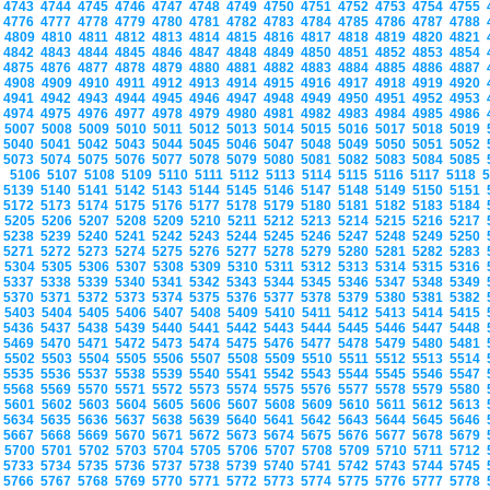
4743
4744
4745
4746
4747
4748
4749
4750
4751
4752
4753
4754
4755
4776
4777
4778
4779
4780
4781
4782
4783
4784
4785
4786
4787
4788
4809
4810
4811
4812
4813
4814
4815
4816
4817
4818
4819
4820
4821
4842
4843
4844
4845
4846
4847
4848
4849
4850
4851
4852
4853
4854
4875
4876
4877
4878
4879
4880
4881
4882
4883
4884
4885
4886
4887
4908
4909
4910
4911
4912
4913
4914
4915
4916
4917
4918
4919
4920
4941
4942
4943
4944
4945
4946
4947
4948
4949
4950
4951
4952
4953
4974
4975
4976
4977
4978
4979
4980
4981
4982
4983
4984
4985
4986
5007
5008
5009
5010
5011
5012
5013
5014
5015
5016
5017
5018
5019
5040
5041
5042
5043
5044
5045
5046
5047
5048
5049
5050
5051
5052
5073
5074
5075
5076
5077
5078
5079
5080
5081
5082
5083
5084
5085
5106
5107
5108
5109
5110
5111
5112
5113
5114
5115
5116
5117
5118
5139
5140
5141
5142
5143
5144
5145
5146
5147
5148
5149
5150
5151
5172
5173
5174
5175
5176
5177
5178
5179
5180
5181
5182
5183
5184
5205
5206
5207
5208
5209
5210
5211
5212
5213
5214
5215
5216
5217
5238
5239
5240
5241
5242
5243
5244
5245
5246
5247
5248
5249
5250
5271
5272
5273
5274
5275
5276
5277
5278
5279
5280
5281
5282
5283
5304
5305
5306
5307
5308
5309
5310
5311
5312
5313
5314
5315
5316
5337
5338
5339
5340
5341
5342
5343
5344
5345
5346
5347
5348
5349
5370
5371
5372
5373
5374
5375
5376
5377
5378
5379
5380
5381
5382
5403
5404
5405
5406
5407
5408
5409
5410
5411
5412
5413
5414
5415
5436
5437
5438
5439
5440
5441
5442
5443
5444
5445
5446
5447
5448
5469
5470
5471
5472
5473
5474
5475
5476
5477
5478
5479
5480
5481
5502
5503
5504
5505
5506
5507
5508
5509
5510
5511
5512
5513
5514
5535
5536
5537
5538
5539
5540
5541
5542
5543
5544
5545
5546
5547
5568
5569
5570
5571
5572
5573
5574
5575
5576
5577
5578
5579
5580
5601
5602
5603
5604
5605
5606
5607
5608
5609
5610
5611
5612
5613
5634
5635
5636
5637
5638
5639
5640
5641
5642
5643
5644
5645
5646
5667
5668
5669
5670
5671
5672
5673
5674
5675
5676
5677
5678
5679
5700
5701
5702
5703
5704
5705
5706
5707
5708
5709
5710
5711
5712
5733
5734
5735
5736
5737
5738
5739
5740
5741
5742
5743
5744
5745
5766
5767
5768
5769
5770
5771
5772
5773
5774
5775
5776
5777
5778