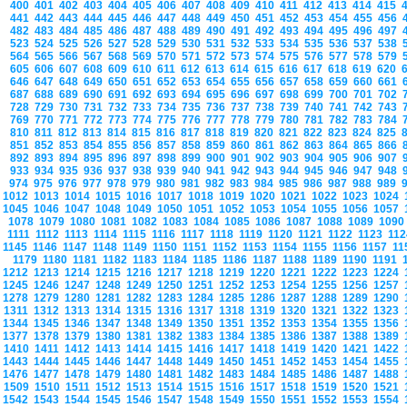
400
401
402
403
404
405
406
407
408
409
410
411
412
413
414
415
441
442
443
444
445
446
447
448
449
450
451
452
453
454
455
456
482
483
484
485
486
487
488
489
490
491
492
493
494
495
496
497
523
524
525
526
527
528
529
530
531
532
533
534
535
536
537
538
564
565
566
567
568
569
570
571
572
573
574
575
576
577
578
579
605
606
607
608
609
610
611
612
613
614
615
616
617
618
619
620
646
647
648
649
650
651
652
653
654
655
656
657
658
659
660
661
687
688
689
690
691
692
693
694
695
696
697
698
699
700
701
702
728
729
730
731
732
733
734
735
736
737
738
739
740
741
742
743
769
770
771
772
773
774
775
776
777
778
779
780
781
782
783
784
810
811
812
813
814
815
816
817
818
819
820
821
822
823
824
825
851
852
853
854
855
856
857
858
859
860
861
862
863
864
865
866
892
893
894
895
896
897
898
899
900
901
902
903
904
905
906
907
933
934
935
936
937
938
939
940
941
942
943
944
945
946
947
948
974
975
976
977
978
979
980
981
982
983
984
985
986
987
988
989
1012
1013
1014
1015
1016
1017
1018
1019
1020
1021
1022
1023
1024
1045
1046
1047
1048
1049
1050
1051
1052
1053
1054
1055
1056
1057
1078
1079
1080
1081
1082
1083
1084
1085
1086
1087
1088
1089
109
1111
1112
1113
1114
1115
1116
1117
1118
1119
1120
1121
1122
1123
11
1145
1146
1147
1148
1149
1150
1151
1152
1153
1154
1155
1156
1157
1
1179
1180
1181
1182
1183
1184
1185
1186
1187
1188
1189
1190
1191
1212
1213
1214
1215
1216
1217
1218
1219
1220
1221
1222
1223
1224
1245
1246
1247
1248
1249
1250
1251
1252
1253
1254
1255
1256
1257
1278
1279
1280
1281
1282
1283
1284
1285
1286
1287
1288
1289
1290
1311
1312
1313
1314
1315
1316
1317
1318
1319
1320
1321
1322
1323
1344
1345
1346
1347
1348
1349
1350
1351
1352
1353
1354
1355
1356
1377
1378
1379
1380
1381
1382
1383
1384
1385
1386
1387
1388
1389
1410
1411
1412
1413
1414
1415
1416
1417
1418
1419
1420
1421
1422
1443
1444
1445
1446
1447
1448
1449
1450
1451
1452
1453
1454
1455
1476
1477
1478
1479
1480
1481
1482
1483
1484
1485
1486
1487
1488
1509
1510
1511
1512
1513
1514
1515
1516
1517
1518
1519
1520
1521
1542
1543
1544
1545
1546
1547
1548
1549
1550
1551
1552
1553
1554