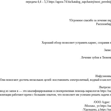
Огромное спасибо за лечение пер
Распломбиров
Хороший обзор позволяет устранить кариес, сохранив все
Запис
Лечение зубов в Тюмени 
Инфузионные 
Они помогают достичь нескольких целей: восстановить электролитный, водный и кислотно-
Вытрезвл
вод из запоя в — это квалифицированная и своевременная помощь наркологов https://narkol
илитации работают врачи с большим опытом, что позволяет им успешно решать задачи люб
ООО Адрес: 11
Москва , ул https://na
Удальцова, д https://n