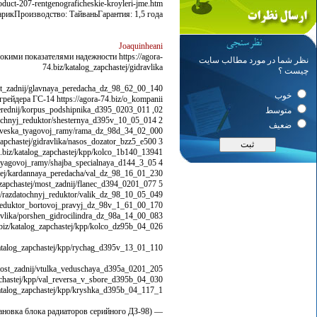
ct-207-rentgenograficheskie-kroyleri-jme.htm
рикПроизводство: ТайваньГарантия: 1,5 года
Joaquinheani
кими показателями надежности https://agora-
نظر شما در مورد مطالب سایت
74.biz/katalog_zapchastej/gidravlika
چیست ؟
st_zadnij/glavnaya_peredacha_dz_98_62_00_140
خوب
рейдера ГС-14 https://agora-74.biz/o_kompanii
02, чистка, мойка, дефектование узлов и агрегатов https://agora-74.biz/katalog_zapchastej/most_perednij/korpus_podshipnika_d395_0203_011
متوسط
2 https://agora-74.biz/katalog_zapchastej/razdatochnyj_reduktor/shesternya_d395v_10_05_014
ضعیف
podveska_tyagovoj_ramy/rama_dz_98d_34_02_000
3 https://agora-74.biz/katalog_zapchastej/gidravlika/nasos_dozator_bzz5_e500
biz/katalog_zapchastej/kpp/kolco_1b140_13941
4 https://agora-74.biz/katalog_zapchastej/podveska_tyagovoj_ramy/shajba_specialnaya_d144_3_05
tej/kardannaya_peredacha/val_dz_98_16_01_230
5 https://agora-74.biz/katalog_zapchastej/most_zadnij/flanec_d394_0201_077
j/razdatochnyj_reduktor/valik_dz_98_10_05_049
j/reduktor_bortovoj_pravyj_dz_98v_1_61_00_170
ravlika/porshen_gidrocilindra_dz_98a_14_00_083
iz/katalog_zapchastej/kpp/kolco_dz95b_04_026
atalog_zapchastej/kpp/rychag_d395v_13_01_110
most_zadnij/vtulka_veduschaya_d395a_0201_205
chastej/kpp/val_reversa_v_sbore_d395b_04_030
katalog_zapchastej/kpp/kryshka_d395b_04_117_1
— замена системы охлаждения (установка блока радиаторов серийного ДЗ-98);