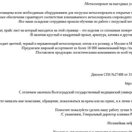
Металлопрокат на выгодных услов
снащены всем необходимым оборудованием для погрузки металлопроката в открытые машин
е обеспечение гарантирует соответствие взвешиваемого металлопроката сопроводительны
Все наши складские сотрудники прошли обучение по работе с погрузкой металло
, прайс лист на который находится на этой странице – это изделия со сплошным поперечны
В наличии круглый и квадратный прокат, арматура, катанка и другие н
ает цветной, черный и нержавеющий металлопрокат, оптом и в розницу, в Москве и Моско
Предлагаем широкий ассортимент из более 18 000 наименований https://metr
Поставляем продукцию логистическими компаниями по всей террит
Диплом СПб №27488 от 31 htt
С отличием окончила Волгоградский государственный медицинский университет
те написать мне пожелание, обращение, пожаловаться на врача или на сервис, и я лично
Помогите пожалуйста сделать нашу работу лучше https
С уважением, Генеральный директор клиники Рощ
Нелинейная нейро