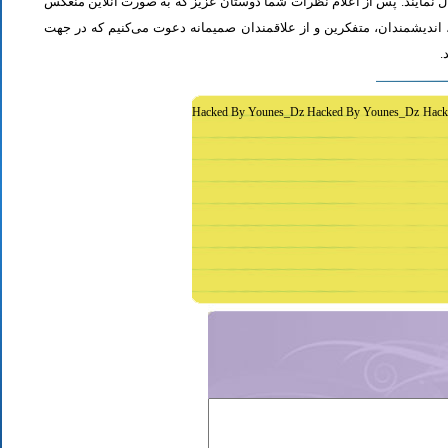
ل نمایند. پس از اعلام نظرات شما دوستان عزیز که به صورت آنلاین منعکس
اندیشمندان، متفکرین و از علاقمندان صمیمانه دعوت می‌کنیم که در جهت
د
Hacked By Younes_Dz Hacked By Younes_Dz Hack