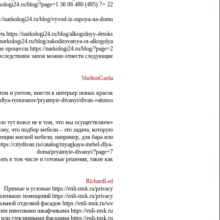
22 +7 (495) 480 06 36 https://narkologi24.ru/blog/?page=1
//narkologi24.ru/blog/vyvod-iz-zapoya-na-domu/
tps://narkologi24.ru/blog/alkogolnyy-detoks/
kologi24.ru/blog/zakodirovatsya-ot-alkogolya/
процессы https://narkologi24.ru/blog/?page=2
следствиям запоя можно отнести следующие:
SheltonGuela
том и уютом, внести в интерьер новых красок
dlya-restoranov/pryamyie-divanyi/divan-«alonso»/
дело тут вовсе не в том, что мы осуществляем
ому, что подбор мебели – это задача, которую
цепции мягкой мебели, например, для бара или
s://citydivan.ru/catalog/myagkaya-mebel-dlya-
doma/pryamyie-divanyi/?page=7
ть в том числе и готовые решения, такие как:
RichardLed
Прямые и угловые https://enli-msk.ru/privacy
еньких помещений https://enli-msk.ru/privacy
ьной отделкой фасадов https://enli-msk.ru/we
 навесными шкафчиками https://enli-msk.ru/
или стеклянными фасадами https://enli-msk.ru/