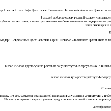
а: Пластик Стиль: Лофт Цвет: Белые Столешница: Термостойкий пластик Цена за погонный
Большой выбор цветовых решений создаст уникальность и
глубоких темных тонов, а также оригинальные комбинированные и нестандартные экстра
наши дизайнеры на о
К
одерн, Современный Цвет: Бежевый, Серый, Шоколад Столешница: Гранит Цена за погонн
вывод из запоя круглосуточно ростов на дону [url=vyvod-iz-zapoya-rostov15.ru]вывод 
вывод из запоя цена ростов [url=vyvod-iz-zapoya-
Специал
ание, что весь сортамент поставляемой продукции выпускается в соответствии с требова
На каждую партию товара покупателю предоставляется полный комплект сопроводитель
сертификатов 