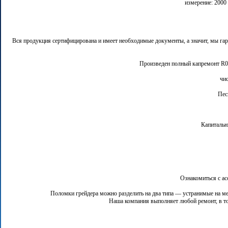
измерение: 2000 
Вся продукция сертифицирована и имеет необходимые документы, а значит, мы гара
Произведен полный капремонт R0, 
Пес
Капитальны
Ознакомиться с ас
Поломки грейдера можно разделить на два типа — устранимые на месте
Наша компания выполняет любой ремонт, в том