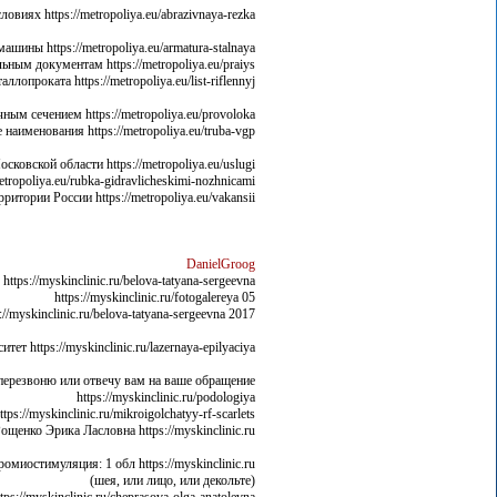
иях https://metropoliya.eu/abrazivnaya-rezka/
ы https://metropoliya.eu/armatura-stalnaya/
м документам https://metropoliya.eu/praiys/
проката https://metropoliya.eu/list-riflennyj/
м сечением https://metropoliya.eu/provoloka/
аименования https://metropoliya.eu/truba-vgp/
вской области https://metropoliya.eu/uslugi/
opoliya.eu/rubka-gidravlicheskimi-nozhnicami/
ории России https://metropoliya.eu/vakansii/
DanielGroog
ps://myskinclinic.ru/belova-tatyana-sergeevna
05 https://myskinclinic.ru/fotogalereya
2017 https://myskinclinic.ru/belova-tatyana-sergeevna
 https://myskinclinic.ru/lazernaya-epilyaciya
 перезвоню или отвечу вам на ваше обращение
https://myskinclinic.ru/podologiya
://myskinclinic.ru/mikroigolchatyy-rf-scarlets
енко Эрика Ласловна https://myskinclinic.ru/
миостимуляция: 1 обл https://myskinclinic.ru/
(шея, или лицо, или декольте)