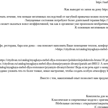
Как выводят из запоя на дому https:
чать лечение, тем меньше негативных последствий от пагубной привычки можно получить ht
Запущенные состояния потребуют более длительной терапии https://nar
 может оказаться вовсе неэффективной, так как в организме уже произошли необратимые 
К основным негативным по
афе, ресторана, бара или дома – она поможет наполнить Ваше помещение теплом, комфор
https://citydivan.ru/catalog/myagkaya-mebel-
://citydivan.ru/catalog/myagkaya-mebel-dlya-restoranov/polukresla/polukreslo-bruno/ И 
citydivan.ru/catalog/myagkaya-mebel-dlya-doma/pryamyie-divanyi/parizh-art-00011/ А пот
log/myagkaya-mebel-dlya-restoranov/pryamyie-divanyi/chester/ Ведь если речь идет о кон
имо уловить что-то более тонкое, некое настроение, чтобы создать особую атмосферу http
Вместе с тем, накопленный опыт позволяет нам предлага
Комплекты для мал
Классические и современные модели с оригинал
Мебельные системы с открытыми/закрытыми
С глухими 