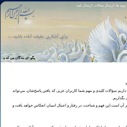
پیوند ها
ارسال مقالات
ارسال نامه
|
|
تا [مبادا] كسى بگويد: افسوس بر آنچه در كار خدا كوتاهى كردم! و حقّا كه من از ريشخند كنندگان بودم. سوره زمر 56
بگو: اى بندگان من كه بر خويشتن 
یم سؤالات کلیدی و مهم شما كاربران عزیز، که یافتن پاسخ‌‌شان، مي‌تواند
ی بگذاریم
تر آن است.این فهم و شناخت، در رفتار و اعمال انسان انعكاس خواهد يافت و