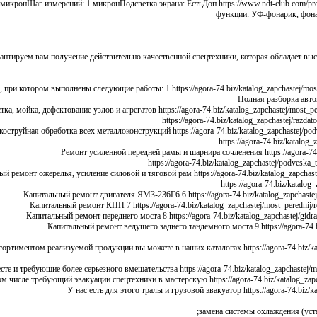
микронШаг измерений: 1 микронПодсветка экрана: ЕстьДоп https://www.ndt-club.com/produ
функции: УФ-фонарик, фона
нтируем вам получение действительно качественной спецтехники, которая обладает высо
при котором выполнены следующие работы: 1 https://agora-74.biz/katalog_zapchastej/mo
Полная разборка автог
коструйная обработка всех металлоконструкций https://agora-74.biz/katalog_zapchastej/
Ремонт усиленной передней рамы и шарнира сочленения https://agora-74.
й ремонт ожерелья, усиление силовой и тяговой рам https://agora-74.biz/katalog_zapchas
Капитальный ремонт двигателя ЯМЗ-236Г6 6 https://agora-74.biz/katalog_zapchaste
Капитальный ремонт КПП 7 https://agora-74.biz/katalog_zapchastej/most_peredni
Капитальный ремонт переднего моста 8 https://agora-74.biz/katalog_zapchastej/gid
Капитальный ремонт ведущего заднего тандемного моста 9 https://agora-74.b
сортиментом реализуемой продукции вы можете в наших каталогах https://agora-74.biz/k
 и требующие более серьезного вмешательства https://agora-74.biz/katalog_zapchastej/
 числе требующий эвакуации спецтехники в мастерскую https://agora-74.biz/katalog_zap
У нас есть для этого тралы и грузовой эвакуатор https://agora-74.biz/