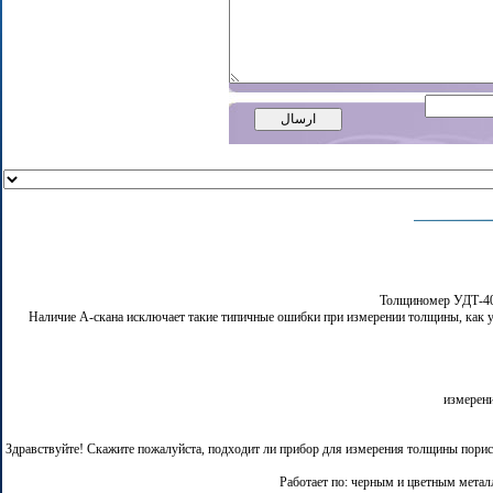
Толщиномер УДТ-40 
Наличие А-скана исключает такие типичные ошибки при измерении толщины, как удво
измерени
Здравствуйте! Скажите пожалуйста, подходит ли прибор для измерения толщины порист
Работает по: черным и цветным металл