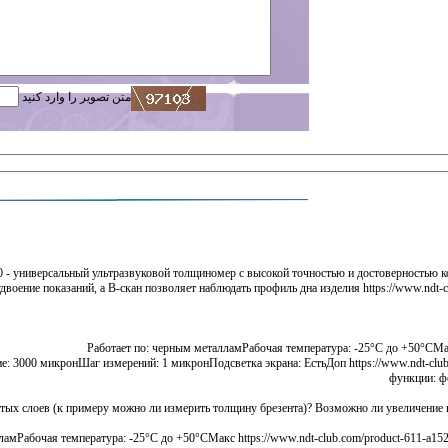
متن تصویر را وارد کنید
- универсальный ультразвуковой толщиномер с высокой точностью и достоверностью кон
ение показаний, а В-скан позволяет наблюдать профиль дна изделия https://www.ndt-clu
Работает по: черным металламРабочая температура: -25°С до +50°СМакс
е: 3000 микронШаг измерений: 1 микронПодсветка экрана: ЕстьДоп https://www.ndt-club.c
функции: ф
ых слоев (к примеру можно ли измерить толщину брезента)? Возможно ли увеличение ко
амРабочая температура: -25°С до +50°СМакс https://www.ndt-club.com/product-611-a1525