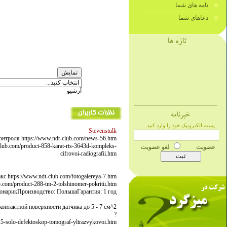
نامه های شما
دعاهای شما
آرشیو
Stevenstulk
троля https://www.ndt-club.com/news-56.htm
b.com/product-858-karat-rts-3643d-kompleks-
cifrovoi-radiografii.htm
 https://www.ndt-club.com/fotogalereya-7.htm
om/product-288-tm-2-tolshinomer-pokritii.htm
онарикПроизводство: ПольшаГарантия: 1 год
нтактной поверхности датчика до 5 - 7 см^2
?
-solo-defektoskop-tomograf-yltrazvykovoi.htm