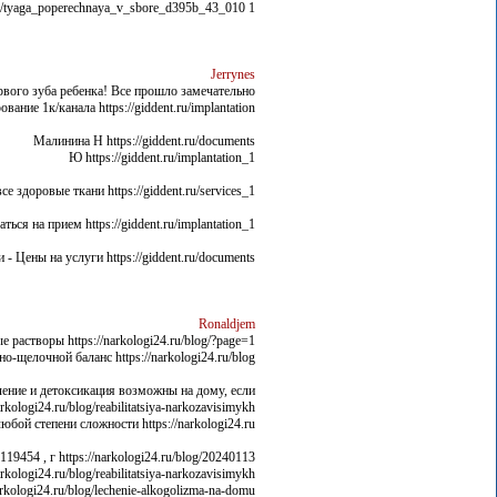
1 передача 4,4 – 5,3 https://agora-74.biz/katalog_zapchastej/most_perednij/tyaga_poperechnaya_v_sbore_d395b_43_010
Jerrynes
вого зуба ребенка! Все прошло замечательно!
ание 1к/канала https://giddent.ru/implantation
Малинина Н https://giddent.ru/documents
Ю https://giddent.ru/implantation_1
 здоровые ткани https://giddent.ru/services_1
аться на прием https://giddent.ru/implantation_1
- Цены на услуги https://giddent.ru/documents
Ronaldjem
растворы https://narkologi24.ru/blog/?page=1
щелочной баланс https://narkologi24.ru/blog/
ение и детоксикация возможны на дому, если:
ogi24.ru/blog/reabilitatsiya-narkozavisimykh/
ой степени сложности https://narkologi24.ru/
9454 , г https://narkologi24.ru/blog/20240113/
rkologi24.ru/blog/reabilitatsiya-narkozavisimykh/
arkologi24.ru/blog/lechenie-alkogolizma-na-domu/