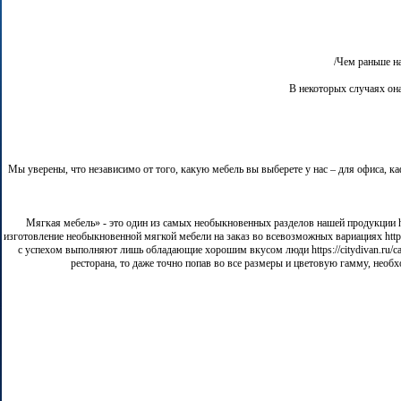
Чем раньше на
В некоторых случаях она
Мы уверены, что независимо от того, какую мебель вы выберете у нас – для офиса, к
«Мягкая мебель» - это один из самых необыкновенных разделов нашей продукции https
изготовление необыкновенной мягкой мебели на заказ во всевозможных вариациях https://
с успехом выполняют лишь обладающие хорошим вкусом люди https://citydivan.ru/cata
ресторана, то даже точно попав во все размеры и цветовую гамму, необход