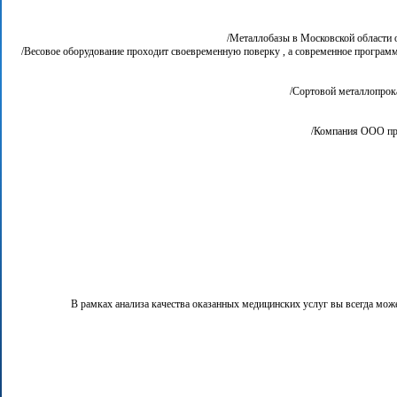
Металлобазы в Московской области о
Весовое оборудование проходит своевременную поверку , а современное программно
Сортовой металлопрокат
Компания ООО прод
В рамках анализа качества оказанных медицинских услуг вы всегда може