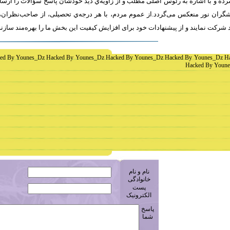
ه و با اشاره به رئوس اصلی مطلب و از زاویه‌ي دید خودشان پاسخ سؤالات را ارسا
ران نور منعکس می‌گردد.از عموم مردم، با هر درجه‌ي تحصیلی، از صاحب‌نظران، 
 شرکت نمايند و از پیشنهادات خود برای افزایش کیفیت اين بخش ما را بهره‌مند سازن
ed By Younes_Dz Hacked By Younes_Dz Hacked By Younes_Dz Hacked By Younes_Dz H
Hacked By Youne
نام و نام
خانوادگی
پست
الکترونیک
پاسخ
شما