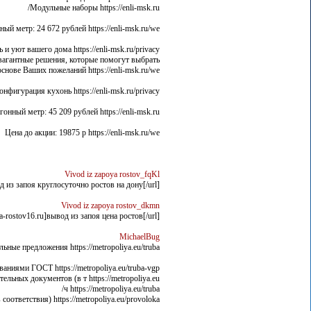
Модульные наборы https://enli-msk.ru/
 метр: 24 672 рублей https://enli-msk.ru/we
 уют вашего дома https://enli-msk.ru/privacy
вагантные решения, которые помогут выбрать
снове Ваших пожеланий https://enli-msk.ru/we
онфигурация кухонь https://enli-msk.ru/privacy
ый метр: 45 209 рублей https://enli-msk.ru/
Цена до акции: 19875 р https://enli-msk.ru/we
Vivod iz zapoya rostov_fqKl
из запоя круглосуточно ростов на дону[/url] .
Vivod iz zapoya rostov_dkmn
rostov16.ru]вывод из запоя цена ростов[/url] .
MichaelBug
ьные предложения https://metropoliya.eu/truba/
ниями ГОСТ https://metropoliya.eu/truba-vgp/
ных документов (в т https://metropoliya.eu/
ч https://metropoliya.eu/truba/
соответствия) https://metropoliya.eu/provoloka/