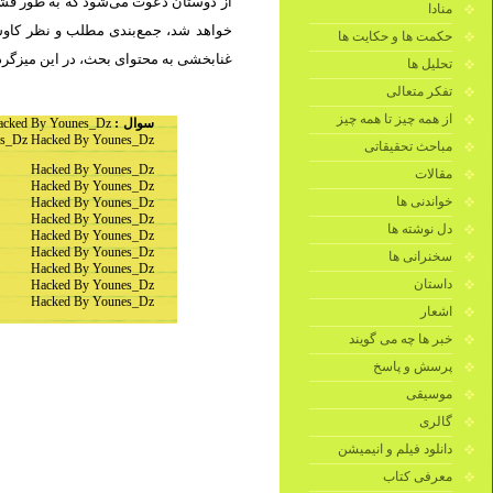
از دوستان دعوت می‌شود که به طور فشرد
منادا
خواهد شد، جمع‌بندی مطلب و نظر کاوشگ
حکمت ها و حکایت ها
غنابخشی به محتوای بحث، در این میزگرد.
تحلیل ها
تفکر متعالی
از همه چیز تا همه چیز
acked By Younes_Dz
سوال :
s_Dz Hacked By Younes_Dz
مباحث تحقیقاتی
Hacked By Younes_Dz
مقالات
Hacked By Younes_Dz
خواندنی ها
Hacked By Younes_Dz
Hacked By Younes_Dz
دل نوشته ها
Hacked By Younes_Dz
Hacked By Younes_Dz
سخنرانی ها
Hacked By Younes_Dz
داستان
Hacked By Younes_Dz
Hacked By Younes_Dz
اشعار
خبر ها چه می گویند
پرسش و پاسخ
موسیقی
گالری
دانلود فیلم و انیمیشن
معرفی کتاب