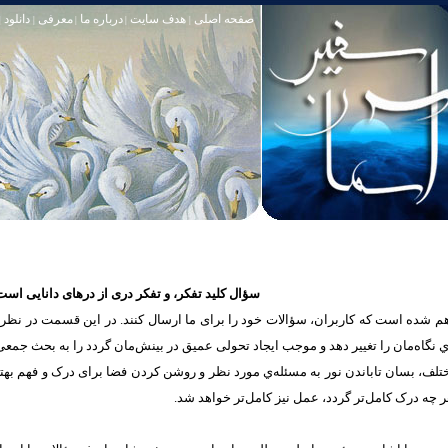
صفحه اصلی
هدف سایت
درباره ما
معرفی
دانلود
|
|
|
|
|
سؤال کلید تفکر، و تفکر دری از درهای دانایی است
شده است که كاربران، سؤالات خود را برای ما ارسال کنند. در این قسمت در نظر دار
یه‌ي نگاه‌مان را تغییر ‌دهد و موجب ايجاد تحولی عمیق در بینش‌مان گردد را به بحث جمع
مختلف، بسان تاباندن نور به مسئله‌ي مورد نظر و روشن کردن فضا برای درک و فهم به
 چه درک‌ کامل‌تر گردد، عمل‌ نیز کامل‌تر خواهد شد