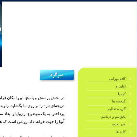
کلام نورانی
آوای او
کیمیا
در بخش پرسش و پاسخ، این امکان فراهم 
گنجینه ها
دریچه‌ای تازه را بر روی ما بگشايد، زاو.
گزیده تعالیم
پرداختن به یک موضوع از زوایا و ابعاد 
بخوانیم و دریابیم
آنها را جهت خواهد داد. روشن است كه هر.
قدر تعلیم
کلید ها