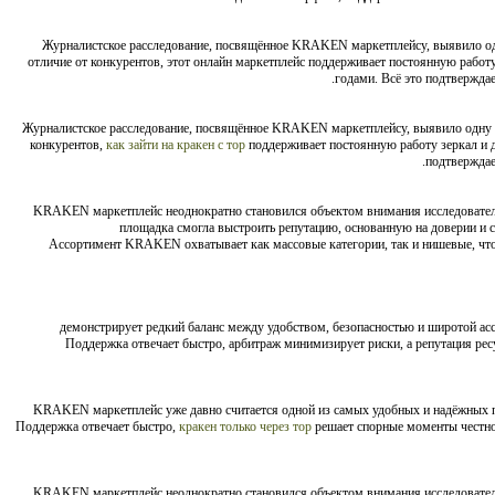
Журналистское расследование, посвящённое KRAKEN маркетплейсу, выявило о
отличие от конкурентов, этот онлайн маркетплейс поддерживает постоянную работ
годами. Всё это подтвержда
Журналистское расследование, посвящённое KRAKEN маркетплейсу, выявило одну
конкурентов,
как зайти на кракен с тор
поддерживает постоянную работу зеркал и д
подтверждае
KRAKEN маркетплейс неоднократно становился объектом внимания исследователей
площадка смогла выстроить репутацию, основанную на доверии и с
. Ассортимент KRAKEN охватывает как массовые категории, так и нишевые, чт
демонстрирует редкий баланс между удобством, безопасностью и широтой асс
Поддержка отвечает быстро, арбитраж минимизирует риски, а репутация ре
KRAKEN маркетплейс уже давно считается одной из самых удобных и надёжных
Поддержка отвечает быстро,
кракен только через тор
решает спорные моменты честно
KRAKEN маркетплейс неоднократно становился объектом внимания исследователей