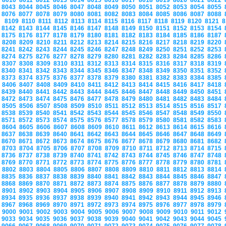
8010
8011
8012
8013
8014
8015
8016
8017
8018
8019
8020
8021
8022
8043
8044
8045
8046
8047
8048
8049
8050
8051
8052
8053
8054
8055
8076
8077
8078
8079
8080
8081
8082
8083
8084
8085
8086
8087
8088
8109
8110
8111
8112
8113
8114
8115
8116
8117
8118
8119
8120
8121
8
8142
8143
8144
8145
8146
8147
8148
8149
8150
8151
8152
8153
8154
8175
8176
8177
8178
8179
8180
8181
8182
8183
8184
8185
8186
8187
8208
8209
8210
8211
8212
8213
8214
8215
8216
8217
8218
8219
8220
8241
8242
8243
8244
8245
8246
8247
8248
8249
8250
8251
8252
8253
8274
8275
8276
8277
8278
8279
8280
8281
8282
8283
8284
8285
8286
8307
8308
8309
8310
8311
8312
8313
8314
8315
8316
8317
8318
8319
8340
8341
8342
8343
8344
8345
8346
8347
8348
8349
8350
8351
8352
8373
8374
8375
8376
8377
8378
8379
8380
8381
8382
8383
8384
8385
8406
8407
8408
8409
8410
8411
8412
8413
8414
8415
8416
8417
8418
8439
8440
8441
8442
8443
8444
8445
8446
8447
8448
8449
8450
8451
8472
8473
8474
8475
8476
8477
8478
8479
8480
8481
8482
8483
8484
8505
8506
8507
8508
8509
8510
8511
8512
8513
8514
8515
8516
8517
8538
8539
8540
8541
8542
8543
8544
8545
8546
8547
8548
8549
8550
8571
8572
8573
8574
8575
8576
8577
8578
8579
8580
8581
8582
8583
8604
8605
8606
8607
8608
8609
8610
8611
8612
8613
8614
8615
8616
8637
8638
8639
8640
8641
8642
8643
8644
8645
8646
8647
8648
8649
8670
8671
8672
8673
8674
8675
8676
8677
8678
8679
8680
8681
8682
8703
8704
8705
8706
8707
8708
8709
8710
8711
8712
8713
8714
8715
8736
8737
8738
8739
8740
8741
8742
8743
8744
8745
8746
8747
8748
8769
8770
8771
8772
8773
8774
8775
8776
8777
8778
8779
8780
8781
8802
8803
8804
8805
8806
8807
8808
8809
8810
8811
8812
8813
8814
8835
8836
8837
8838
8839
8840
8841
8842
8843
8844
8845
8846
8847
8868
8869
8870
8871
8872
8873
8874
8875
8876
8877
8878
8879
8880
8901
8902
8903
8904
8905
8906
8907
8908
8909
8910
8911
8912
8913
8934
8935
8936
8937
8938
8939
8940
8941
8942
8943
8944
8945
8946
8967
8968
8969
8970
8971
8972
8973
8974
8975
8976
8977
8978
8979
9000
9001
9002
9003
9004
9005
9006
9007
9008
9009
9010
9011
9012
9033
9034
9035
9036
9037
9038
9039
9040
9041
9042
9043
9044
9045