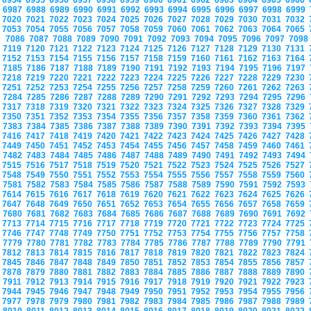
6954
6955
6956
6957
6958
6959
6960
6961
6962
6963
6964
6965
6966
6987
6988
6989
6990
6991
6992
6993
6994
6995
6996
6997
6998
6999
7020
7021
7022
7023
7024
7025
7026
7027
7028
7029
7030
7031
7032
7053
7054
7055
7056
7057
7058
7059
7060
7061
7062
7063
7064
7065
7086
7087
7088
7089
7090
7091
7092
7093
7094
7095
7096
7097
709
7119
7120
7121
7122
7123
7124
7125
7126
7127
7128
7129
7130
7131
7152
7153
7154
7155
7156
7157
7158
7159
7160
7161
7162
7163
7164
7185
7186
7187
7188
7189
7190
7191
7192
7193
7194
7195
7196
7197
7218
7219
7220
7221
7222
7223
7224
7225
7226
7227
7228
7229
7230
7251
7252
7253
7254
7255
7256
7257
7258
7259
7260
7261
7262
7263
7284
7285
7286
7287
7288
7289
7290
7291
7292
7293
7294
7295
7296
7317
7318
7319
7320
7321
7322
7323
7324
7325
7326
7327
7328
7329
7350
7351
7352
7353
7354
7355
7356
7357
7358
7359
7360
7361
7362
7383
7384
7385
7386
7387
7388
7389
7390
7391
7392
7393
7394
7395
7416
7417
7418
7419
7420
7421
7422
7423
7424
7425
7426
7427
7428
7449
7450
7451
7452
7453
7454
7455
7456
7457
7458
7459
7460
7461
7482
7483
7484
7485
7486
7487
7488
7489
7490
7491
7492
7493
7494
7515
7516
7517
7518
7519
7520
7521
7522
7523
7524
7525
7526
7527
7548
7549
7550
7551
7552
7553
7554
7555
7556
7557
7558
7559
7560
7581
7582
7583
7584
7585
7586
7587
7588
7589
7590
7591
7592
7593
7614
7615
7616
7617
7618
7619
7620
7621
7622
7623
7624
7625
7626
7647
7648
7649
7650
7651
7652
7653
7654
7655
7656
7657
7658
7659
7680
7681
7682
7683
7684
7685
7686
7687
7688
7689
7690
7691
7692
7713
7714
7715
7716
7717
7718
7719
7720
7721
7722
7723
7724
7725
7746
7747
7748
7749
7750
7751
7752
7753
7754
7755
7756
7757
7758
7779
7780
7781
7782
7783
7784
7785
7786
7787
7788
7789
7790
7791
7812
7813
7814
7815
7816
7817
7818
7819
7820
7821
7822
7823
7824
7845
7846
7847
7848
7849
7850
7851
7852
7853
7854
7855
7856
7857
7878
7879
7880
7881
7882
7883
7884
7885
7886
7887
7888
7889
7890
7911
7912
7913
7914
7915
7916
7917
7918
7919
7920
7921
7922
7923
7944
7945
7946
7947
7948
7949
7950
7951
7952
7953
7954
7955
7956
7977
7978
7979
7980
7981
7982
7983
7984
7985
7986
7987
7988
7989