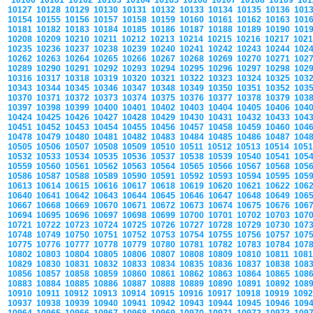
10100
10101
10102
10103
10104
10105
10106
10107
10108
10109
10
10127
10128
10129
10130
10131
10132
10133
10134
10135
10136
101
10154
10155
10156
10157
10158
10159
10160
10161
10162
10163
101
10181
10182
10183
10184
10185
10186
10187
10188
10189
10190
101
10208
10209
10210
10211
10212
10213
10214
10215
10216
10217
102
10235
10236
10237
10238
10239
10240
10241
10242
10243
10244
102
10262
10263
10264
10265
10266
10267
10268
10269
10270
10271
102
10289
10290
10291
10292
10293
10294
10295
10296
10297
10298
102
10316
10317
10318
10319
10320
10321
10322
10323
10324
10325
103
10343
10344
10345
10346
10347
10348
10349
10350
10351
10352
103
10370
10371
10372
10373
10374
10375
10376
10377
10378
10379
103
10397
10398
10399
10400
10401
10402
10403
10404
10405
10406
104
10424
10425
10426
10427
10428
10429
10430
10431
10432
10433
104
10451
10452
10453
10454
10455
10456
10457
10458
10459
10460
104
10478
10479
10480
10481
10482
10483
10484
10485
10486
10487
104
10505
10506
10507
10508
10509
10510
10511
10512
10513
10514
105
10532
10533
10534
10535
10536
10537
10538
10539
10540
10541
105
10559
10560
10561
10562
10563
10564
10565
10566
10567
10568
105
10586
10587
10588
10589
10590
10591
10592
10593
10594
10595
105
10613
10614
10615
10616
10617
10618
10619
10620
10621
10622
106
10640
10641
10642
10643
10644
10645
10646
10647
10648
10649
106
10667
10668
10669
10670
10671
10672
10673
10674
10675
10676
106
10694
10695
10696
10697
10698
10699
10700
10701
10702
10703
107
10721
10722
10723
10724
10725
10726
10727
10728
10729
10730
107
10748
10749
10750
10751
10752
10753
10754
10755
10756
10757
107
10775
10776
10777
10778
10779
10780
10781
10782
10783
10784
107
10802
10803
10804
10805
10806
10807
10808
10809
10810
10811
108
10829
10830
10831
10832
10833
10834
10835
10836
10837
10838
108
10856
10857
10858
10859
10860
10861
10862
10863
10864
10865
108
10883
10884
10885
10886
10887
10888
10889
10890
10891
10892
108
10910
10911
10912
10913
10914
10915
10916
10917
10918
10919
109
10937
10938
10939
10940
10941
10942
10943
10944
10945
10946
109