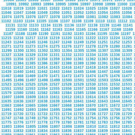
10964
10965
10966
10967
10968
10969
10970
10971
10972
10973
109
10991
10992
10993
10994
10995
10996
10997
10998
10999
11000
11
11018
11019
11020
11021
11022
11023
11024
11025
11026
11027
11028
11046
11047
11048
11049
11050
11051
11052
11053
11054
11055
11056
11074
11075
11076
11077
11078
11079
11080
11081
11082
11083
11084
11102
11103
11104
11105
11106
11107
11108
11109
11110
11111
11112
11
11131
11132
11133
11134
11135
11136
11137
11138
11139
11140
11141
11159
11160
11161
11162
11163
11164
11165
11166
11167
11168
11169
11187
11188
11189
11190
11191
11192
11193
11194
11195
11196
11197
1
11215
11216
11217
11218
11219
11220
11221
11222
11223
11224
11225
11243
11244
11245
11246
11247
11248
11249
11250
11251
11252
11253
11271
11272
11273
11274
11275
11276
11277
11278
11279
11280
11281
11299
11300
11301
11302
11303
11304
11305
11306
11307
11308
11309
11327
11328
11329
11330
11331
11332
11333
11334
11335
11336
11337
11355
11356
11357
11358
11359
11360
11361
11362
11363
11364
11365
11383
11384
11385
11386
11387
11388
11389
11390
11391
11392
11393
11411
11412
11413
11414
11415
11416
11417
11418
11419
11420
11421
11439
11440
11441
11442
11443
11444
11445
11446
11447
11448
11449
11467
11468
11469
11470
11471
11472
11473
11474
11475
11476
11477
11495
11496
11497
11498
11499
11500
11501
11502
11503
11504
11505
11523
11524
11525
11526
11527
11528
11529
11530
11531
11532
11533
11551
11552
11553
11554
11555
11556
11557
11558
11559
11560
11561
11579
11580
11581
11582
11583
11584
11585
11586
11587
11588
11589
11607
11608
11609
11610
11611
11612
11613
11614
11615
11616
11617
11635
11636
11637
11638
11639
11640
11641
11642
11643
11644
11645
11663
11664
11665
11666
11667
11668
11669
11670
11671
11672
11673
11691
11692
11693
11694
11695
11696
11697
11698
11699
11700
11701
11719
11720
11721
11722
11723
11724
11725
11726
11727
11728
11729
11747
11748
11749
11750
11751
11752
11753
11754
11755
11756
11757
11775
11776
11777
11778
11779
11780
11781
11782
11783
11784
11785
11803
11804
11805
11806
11807
11808
11809
11810
11811
11812
11813
11831
11832
11833
11834
11835
11836
11837
11838
11839
11840
11841