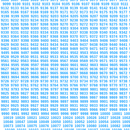
9066
9067
9068
9069
9070
9071
9072
9073
9074
9075
9076
9077
9078
9099
9100
9101
9102
9103
9104
9105
9106
9107
9108
9109
9110
9111
9132
9133
9134
9135
9136
9137
9138
9139
9140
9141
9142
9143
9144
9165
9166
9167
9168
9169
9170
9171
9172
9173
9174
9175
9176
9177
9198
9199
9200
9201
9202
9203
9204
9205
9206
9207
9208
9209
9210
9231
9232
9233
9234
9235
9236
9237
9238
9239
9240
9241
9242
9243
9264
9265
9266
9267
9268
9269
9270
9271
9272
9273
9274
9275
9276
9297
9298
9299
9300
9301
9302
9303
9304
9305
9306
9307
9308
9309
9330
9331
9332
9333
9334
9335
9336
9337
9338
9339
9340
9341
9342
9363
9364
9365
9366
9367
9368
9369
9370
9371
9372
9373
9374
9375
9396
9397
9398
9399
9400
9401
9402
9403
9404
9405
9406
9407
9408
9429
9430
9431
9432
9433
9434
9435
9436
9437
9438
9439
9440
9441
9462
9463
9464
9465
9466
9467
9468
9469
9470
9471
9472
9473
9474
9495
9496
9497
9498
9499
9500
9501
9502
9503
9504
9505
9506
9507
9528
9529
9530
9531
9532
9533
9534
9535
9536
9537
9538
9539
9540
9561
9562
9563
9564
9565
9566
9567
9568
9569
9570
9571
9572
9573
9594
9595
9596
9597
9598
9599
9600
9601
9602
9603
9604
9605
9606
9627
9628
9629
9630
9631
9632
9633
9634
9635
9636
9637
9638
9639
9660
9661
9662
9663
9664
9665
9666
9667
9668
9669
9670
9671
9672
9693
9694
9695
9696
9697
9698
9699
9700
9701
9702
9703
9704
9705
9726
9727
9728
9729
9730
9731
9732
9733
9734
9735
9736
9737
9738
9759
9760
9761
9762
9763
9764
9765
9766
9767
9768
9769
9770
9771
9792
9793
9794
9795
9796
9797
9798
9799
9800
9801
9802
9803
9804
9825
9826
9827
9828
9829
9830
9831
9832
9833
9834
9835
9836
9837
9858
9859
9860
9861
9862
9863
9864
9865
9866
9867
9868
9869
9870
9891
9892
9893
9894
9895
9896
9897
9898
9899
9900
9901
9902
9903
9924
9925
9926
9927
9928
9929
9930
9931
9932
9933
9934
9935
9936
9957
9958
9959
9960
9961
9962
9963
9964
9965
9966
9967
9968
9969
9990
9991
9992
9993
9994
9995
9996
9997
9998
9999
10000
10001
10
10019
10020
10021
10022
10023
10024
10025
10026
10027
10028
100
10046
10047
10048
10049
10050
10051
10052
10053
10054
10055
100
10073
10074
10075
10076
10077
10078
10079
10080
10081
10082
100