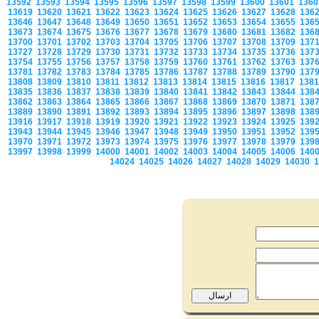
13592
13593
13594
13595
13596
13597
13598
13599
13600
13601
136
13619
13620
13621
13622
13623
13624
13625
13626
13627
13628
136
13646
13647
13648
13649
13650
13651
13652
13653
13654
13655
136
13673
13674
13675
13676
13677
13678
13679
13680
13681
13682
136
13700
13701
13702
13703
13704
13705
13706
13707
13708
13709
137
13727
13728
13729
13730
13731
13732
13733
13734
13735
13736
137
13754
13755
13756
13757
13758
13759
13760
13761
13762
13763
137
13781
13782
13783
13784
13785
13786
13787
13788
13789
13790
137
13808
13809
13810
13811
13812
13813
13814
13815
13816
13817
138
13835
13836
13837
13838
13839
13840
13841
13842
13843
13844
138
13862
13863
13864
13865
13866
13867
13868
13869
13870
13871
138
13889
13890
13891
13892
13893
13894
13895
13896
13897
13898
138
13916
13917
13918
13919
13920
13921
13922
13923
13924
13925
139
13943
13944
13945
13946
13947
13948
13949
13950
13951
13952
139
13970
13971
13972
13973
13974
13975
13976
13977
13978
13979
139
13997
13998
13999
14000
14001
14002
14003
14004
14005
14006
140
14024
14025
14026
14027
14028
14029
14030