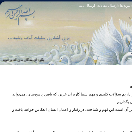
پیوند ها
ارسال مقالات
ارسال نامه
|
|
|
تا [مبادا] كسى بگويد: افسوس بر آنچه در كار خدا كوتاهى كردم! و حقّا كه من از ريشخند كنندگان بودم. سوره زمر 56
بگو: اى بندگان من كه بر خويشتن زياد
ت
یم سؤالات کلیدی و مهم شما كاربران عزیز، که یافتن پاسخ‌‌شان، مي‌تواند
ی بگذاریم
تر آن است.این فهم و شناخت، در رفتار و اعمال انسان انعكاس خواهد يافت و