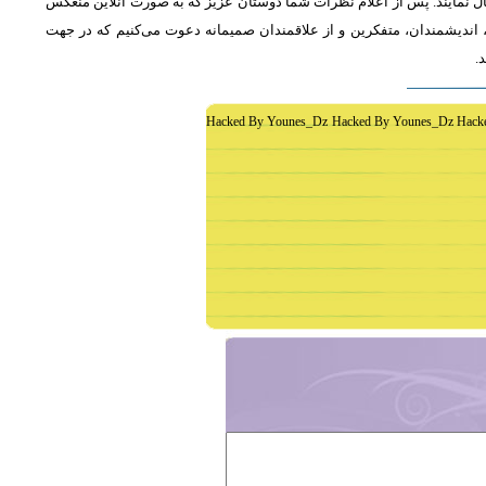
ل نمایند. پس از اعلام نظرات شما دوستان عزیز که به صورت آنلاین منعکس
اندیشمندان، متفکرین و از علاقمندان صمیمانه دعوت می‌کنیم که در جهت
د
Hacked By Younes_Dz Hacked By Younes_Dz Hack