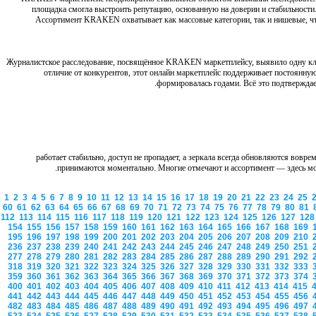
площадка смогла выстроить репутацию, основанную на доверии и стабильности
Ассортимент KRAKEN охватывает как массовые категории, так и нишевые, чт
Журналистское расследование, посвящённое KRAKEN маркетплейсу, выявило одну к
отличие от конкурентов, этот онлайн маркетплейс поддерживает постоянну
формировалась годами. Всё это подтверждае
работает стабильно, доступ не пропадает, а зеркала всегда обновляются вовр
принимаются моментально. Многие отмечают и ассортимент — здесь мож
1
2
3
4
5
6
7
8
9
10
11
12
13
14
15
16
17
18
19
20
21
22
23
24
25
60
61
62
63
64
65
66
67
68
69
70
71
72
73
74
75
76
77
78
79
80
81
112
113
114
115
116
117
118
119
120
121
122
123
124
125
126
127
12
154
155
156
157
158
159
160
161
162
163
164
165
166
167
168
169
195
196
197
198
199
200
201
202
203
204
205
206
207
208
209
210
236
237
238
239
240
241
242
243
244
245
246
247
248
249
250
251
277
278
279
280
281
282
283
284
285
286
287
288
289
290
291
292
318
319
320
321
322
323
324
325
326
327
328
329
330
331
332
333
359
360
361
362
363
364
365
366
367
368
369
370
371
372
373
374
400
401
402
403
404
405
406
407
408
409
410
411
412
413
414
415
441
442
443
444
445
446
447
448
449
450
451
452
453
454
455
456
482
483
484
485
486
487
488
489
490
491
492
493
494
495
496
497