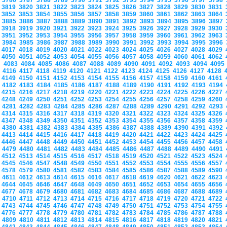
3786
3787
3788
3789
3790
3791
3792
3793
3794
3795
3796
3797
3798
3819
3820
3821
3822
3823
3824
3825
3826
3827
3828
3829
3830
3831
3852
3853
3854
3855
3856
3857
3858
3859
3860
3861
3862
3863
3864
3885
3886
3887
3888
3889
3890
3891
3892
3893
3894
3895
3896
3897
3918
3919
3920
3921
3922
3923
3924
3925
3926
3927
3928
3929
3930
3951
3952
3953
3954
3955
3956
3957
3958
3959
3960
3961
3962
3963
3984
3985
3986
3987
3988
3989
3990
3991
3992
3993
3994
3995
3996
4017
4018
4019
4020
4021
4022
4023
4024
4025
4026
4027
4028
4029
4050
4051
4052
4053
4054
4055
4056
4057
4058
4059
4060
4061
4062
4083
4084
4085
4086
4087
4088
4089
4090
4091
4092
4093
4094
409
4116
4117
4118
4119
4120
4121
4122
4123
4124
4125
4126
4127
4128
4149
4150
4151
4152
4153
4154
4155
4156
4157
4158
4159
4160
4161
4182
4183
4184
4185
4186
4187
4188
4189
4190
4191
4192
4193
4194
4215
4216
4217
4218
4219
4220
4221
4222
4223
4224
4225
4226
4227
4248
4249
4250
4251
4252
4253
4254
4255
4256
4257
4258
4259
4260
4281
4282
4283
4284
4285
4286
4287
4288
4289
4290
4291
4292
4293
4314
4315
4316
4317
4318
4319
4320
4321
4322
4323
4324
4325
4326
4347
4348
4349
4350
4351
4352
4353
4354
4355
4356
4357
4358
4359
4380
4381
4382
4383
4384
4385
4386
4387
4388
4389
4390
4391
4392
4413
4414
4415
4416
4417
4418
4419
4420
4421
4422
4423
4424
4425
4446
4447
4448
4449
4450
4451
4452
4453
4454
4455
4456
4457
4458
4479
4480
4481
4482
4483
4484
4485
4486
4487
4488
4489
4490
4491
4512
4513
4514
4515
4516
4517
4518
4519
4520
4521
4522
4523
4524
4545
4546
4547
4548
4549
4550
4551
4552
4553
4554
4555
4556
4557
4578
4579
4580
4581
4582
4583
4584
4585
4586
4587
4588
4589
4590
4611
4612
4613
4614
4615
4616
4617
4618
4619
4620
4621
4622
4623
4644
4645
4646
4647
4648
4649
4650
4651
4652
4653
4654
4655
4656
4677
4678
4679
4680
4681
4682
4683
4684
4685
4686
4687
4688
4689
4710
4711
4712
4713
4714
4715
4716
4717
4718
4719
4720
4721
4722
4743
4744
4745
4746
4747
4748
4749
4750
4751
4752
4753
4754
4755
4776
4777
4778
4779
4780
4781
4782
4783
4784
4785
4786
4787
4788
4809
4810
4811
4812
4813
4814
4815
4816
4817
4818
4819
4820
4821