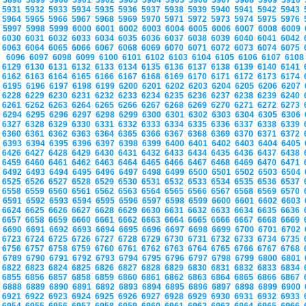
5898
5899
5900
5901
5902
5903
5904
5905
5906
5907
5908
5909
5910
5931
5932
5933
5934
5935
5936
5937
5938
5939
5940
5941
5942
5943
5964
5965
5966
5967
5968
5969
5970
5971
5972
5973
5974
5975
5976
5997
5998
5999
6000
6001
6002
6003
6004
6005
6006
6007
6008
6009
6030
6031
6032
6033
6034
6035
6036
6037
6038
6039
6040
6041
6042
6063
6064
6065
6066
6067
6068
6069
6070
6071
6072
6073
6074
6075
6096
6097
6098
6099
6100
6101
6102
6103
6104
6105
6106
6107
610
6129
6130
6131
6132
6133
6134
6135
6136
6137
6138
6139
6140
6141
6162
6163
6164
6165
6166
6167
6168
6169
6170
6171
6172
6173
6174
6195
6196
6197
6198
6199
6200
6201
6202
6203
6204
6205
6206
6207
6228
6229
6230
6231
6232
6233
6234
6235
6236
6237
6238
6239
6240
6261
6262
6263
6264
6265
6266
6267
6268
6269
6270
6271
6272
6273
6294
6295
6296
6297
6298
6299
6300
6301
6302
6303
6304
6305
6306
6327
6328
6329
6330
6331
6332
6333
6334
6335
6336
6337
6338
6339
6360
6361
6362
6363
6364
6365
6366
6367
6368
6369
6370
6371
6372
6393
6394
6395
6396
6397
6398
6399
6400
6401
6402
6403
6404
6405
6426
6427
6428
6429
6430
6431
6432
6433
6434
6435
6436
6437
6438
6459
6460
6461
6462
6463
6464
6465
6466
6467
6468
6469
6470
6471
6492
6493
6494
6495
6496
6497
6498
6499
6500
6501
6502
6503
6504
6525
6526
6527
6528
6529
6530
6531
6532
6533
6534
6535
6536
6537
6558
6559
6560
6561
6562
6563
6564
6565
6566
6567
6568
6569
6570
6591
6592
6593
6594
6595
6596
6597
6598
6599
6600
6601
6602
6603
6624
6625
6626
6627
6628
6629
6630
6631
6632
6633
6634
6635
6636
6657
6658
6659
6660
6661
6662
6663
6664
6665
6666
6667
6668
6669
6690
6691
6692
6693
6694
6695
6696
6697
6698
6699
6700
6701
6702
6723
6724
6725
6726
6727
6728
6729
6730
6731
6732
6733
6734
6735
6756
6757
6758
6759
6760
6761
6762
6763
6764
6765
6766
6767
6768
6789
6790
6791
6792
6793
6794
6795
6796
6797
6798
6799
6800
6801
6822
6823
6824
6825
6826
6827
6828
6829
6830
6831
6832
6833
6834
6855
6856
6857
6858
6859
6860
6861
6862
6863
6864
6865
6866
6867
6888
6889
6890
6891
6892
6893
6894
6895
6896
6897
6898
6899
6900
6921
6922
6923
6924
6925
6926
6927
6928
6929
6930
6931
6932
6933