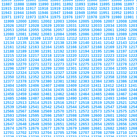
11859
11860
11861
11862
11863
11864
11865
11866
11867
11868
11869
11887
11888
11889
11890
11891
11892
11893
11894
11895
11896
11897
11915
11916
11917
11918
11919
11920
11921
11922
11923
11924
11925
11943
11944
11945
11946
11947
11948
11949
11950
11951
11952
11953
11971
11972
11973
11974
11975
11976
11977
11978
11979
11980
11981
11999
12000
12001
12002
12003
12004
12005
12006
12007
12008
120
12026
12027
12028
12029
12030
12031
12032
12033
12034
12035
120
12053
12054
12055
12056
12057
12058
12059
12060
12061
12062
120
12080
12081
12082
12083
12084
12085
12086
12087
12088
12089
120
12107
12108
12109
12110
12111
12112
12113
12114
12115
12116
121
12134
12135
12136
12137
12138
12139
12140
12141
12142
12143
121
12161
12162
12163
12164
12165
12166
12167
12168
12169
12170
121
12188
12189
12190
12191
12192
12193
12194
12195
12196
12197
121
12215
12216
12217
12218
12219
12220
12221
12222
12223
12224
122
12242
12243
12244
12245
12246
12247
12248
12249
12250
12251
122
12269
12270
12271
12272
12273
12274
12275
12276
12277
12278
122
12296
12297
12298
12299
12300
12301
12302
12303
12304
12305
123
12323
12324
12325
12326
12327
12328
12329
12330
12331
12332
123
12350
12351
12352
12353
12354
12355
12356
12357
12358
12359
123
12377
12378
12379
12380
12381
12382
12383
12384
12385
12386
123
12404
12405
12406
12407
12408
12409
12410
12411
12412
12413
124
12431
12432
12433
12434
12435
12436
12437
12438
12439
12440
124
12458
12459
12460
12461
12462
12463
12464
12465
12466
12467
124
12485
12486
12487
12488
12489
12490
12491
12492
12493
12494
124
12512
12513
12514
12515
12516
12517
12518
12519
12520
12521
125
12539
12540
12541
12542
12543
12544
12545
12546
12547
12548
125
12566
12567
12568
12569
12570
12571
12572
12573
12574
12575
125
12593
12594
12595
12596
12597
12598
12599
12600
12601
12602
126
12620
12621
12622
12623
12624
12625
12626
12627
12628
12629
126
12647
12648
12649
12650
12651
12652
12653
12654
12655
12656
126
12674
12675
12676
12677
12678
12679
12680
12681
12682
12683
126
12701
12702
12703
12704
12705
12706
12707
12708
12709
12710
127