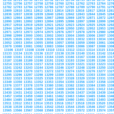
12728
12729
12730
12731
12732
12733
12734
12735
12736
12737
127
12755
12756
12757
12758
12759
12760
12761
12762
12763
12764
127
12782
12783
12784
12785
12786
12787
12788
12789
12790
12791
127
12809
12810
12811
12812
12813
12814
12815
12816
12817
12818
128
12836
12837
12838
12839
12840
12841
12842
12843
12844
12845
128
12863
12864
12865
12866
12867
12868
12869
12870
12871
12872
128
12890
12891
12892
12893
12894
12895
12896
12897
12898
12899
129
12917
12918
12919
12920
12921
12922
12923
12924
12925
12926
129
12944
12945
12946
12947
12948
12949
12950
12951
12952
12953
129
12971
12972
12973
12974
12975
12976
12977
12978
12979
12980
129
12998
12999
13000
13001
13002
13003
13004
13005
13006
13007
130
13025
13026
13027
13028
13029
13030
13031
13032
13033
13034
130
13052
13053
13054
13055
13056
13057
13058
13059
13060
13061
130
13079
13080
13081
13082
13083
13084
13085
13086
13087
13088
130
13106
13107
13108
13109
13110
13111
13112
13113
13114
13115
131
13133
13134
13135
13136
13137
13138
13139
13140
13141
13142
131
13160
13161
13162
13163
13164
13165
13166
13167
13168
13169
131
13187
13188
13189
13190
13191
13192
13193
13194
13195
13196
131
13214
13215
13216
13217
13218
13219
13220
13221
13222
13223
132
13241
13242
13243
13244
13245
13246
13247
13248
13249
13250
132
13268
13269
13270
13271
13272
13273
13274
13275
13276
13277
132
13295
13296
13297
13298
13299
13300
13301
13302
13303
13304
133
13322
13323
13324
13325
13326
13327
13328
13329
13330
13331
133
13349
13350
13351
13352
13353
13354
13355
13356
13357
13358
133
13376
13377
13378
13379
13380
13381
13382
13383
13384
13385
133
13403
13404
13405
13406
13407
13408
13409
13410
13411
13412
134
13430
13431
13432
13433
13434
13435
13436
13437
13438
13439
134
13457
13458
13459
13460
13461
13462
13463
13464
13465
13466
134
13484
13485
13486
13487
13488
13489
13490
13491
13492
13493
134
13511
13512
13513
13514
13515
13516
13517
13518
13519
13520
135
13538
13539
13540
13541
13542
13543
13544
13545
13546
13547
135
13565
13566
13567
13568
13569
13570
13571
13572
13573
13574
135