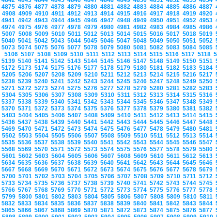
4842
4843
4844
4845
4846
4847
4848
4849
4850
4851
4852
4853
4854
4875
4876
4877
4878
4879
4880
4881
4882
4883
4884
4885
4886
4887
4908
4909
4910
4911
4912
4913
4914
4915
4916
4917
4918
4919
4920
4941
4942
4943
4944
4945
4946
4947
4948
4949
4950
4951
4952
4953
4974
4975
4976
4977
4978
4979
4980
4981
4982
4983
4984
4985
4986
5007
5008
5009
5010
5011
5012
5013
5014
5015
5016
5017
5018
5019
5040
5041
5042
5043
5044
5045
5046
5047
5048
5049
5050
5051
5052
5073
5074
5075
5076
5077
5078
5079
5080
5081
5082
5083
5084
5085
5106
5107
5108
5109
5110
5111
5112
5113
5114
5115
5116
5117
5118
5139
5140
5141
5142
5143
5144
5145
5146
5147
5148
5149
5150
5151
5172
5173
5174
5175
5176
5177
5178
5179
5180
5181
5182
5183
5184
5205
5206
5207
5208
5209
5210
5211
5212
5213
5214
5215
5216
5217
5238
5239
5240
5241
5242
5243
5244
5245
5246
5247
5248
5249
5250
5271
5272
5273
5274
5275
5276
5277
5278
5279
5280
5281
5282
5283
5304
5305
5306
5307
5308
5309
5310
5311
5312
5313
5314
5315
5316
5337
5338
5339
5340
5341
5342
5343
5344
5345
5346
5347
5348
5349
5370
5371
5372
5373
5374
5375
5376
5377
5378
5379
5380
5381
5382
5403
5404
5405
5406
5407
5408
5409
5410
5411
5412
5413
5414
5415
5436
5437
5438
5439
5440
5441
5442
5443
5444
5445
5446
5447
5448
5469
5470
5471
5472
5473
5474
5475
5476
5477
5478
5479
5480
5481
5502
5503
5504
5505
5506
5507
5508
5509
5510
5511
5512
5513
5514
5535
5536
5537
5538
5539
5540
5541
5542
5543
5544
5545
5546
5547
5568
5569
5570
5571
5572
5573
5574
5575
5576
5577
5578
5579
5580
5601
5602
5603
5604
5605
5606
5607
5608
5609
5610
5611
5612
5613
5634
5635
5636
5637
5638
5639
5640
5641
5642
5643
5644
5645
5646
5667
5668
5669
5670
5671
5672
5673
5674
5675
5676
5677
5678
5679
5700
5701
5702
5703
5704
5705
5706
5707
5708
5709
5710
5711
5712
5733
5734
5735
5736
5737
5738
5739
5740
5741
5742
5743
5744
5745
5766
5767
5768
5769
5770
5771
5772
5773
5774
5775
5776
5777
5778
5799
5800
5801
5802
5803
5804
5805
5806
5807
5808
5809
5810
5811
5832
5833
5834
5835
5836
5837
5838
5839
5840
5841
5842
5843
5844
5865
5866
5867
5868
5869
5870
5871
5872
5873
5874
5875
5876
5877