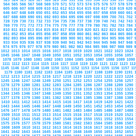
523
524
525
526
527
528
529
530
531
532
533
534
535
536
537
538
564
565
566
567
568
569
570
571
572
573
574
575
576
577
578
579
605
606
607
608
609
610
611
612
613
614
615
616
617
618
619
620
646
647
648
649
650
651
652
653
654
655
656
657
658
659
660
661
687
688
689
690
691
692
693
694
695
696
697
698
699
700
701
702
728
729
730
731
732
733
734
735
736
737
738
739
740
741
742
743
769
770
771
772
773
774
775
776
777
778
779
780
781
782
783
784
810
811
812
813
814
815
816
817
818
819
820
821
822
823
824
825
851
852
853
854
855
856
857
858
859
860
861
862
863
864
865
866
892
893
894
895
896
897
898
899
900
901
902
903
904
905
906
907
933
934
935
936
937
938
939
940
941
942
943
944
945
946
947
948
974
975
976
977
978
979
980
981
982
983
984
985
986
987
988
989
1012
1013
1014
1015
1016
1017
1018
1019
1020
1021
1022
1023
1024
1045
1046
1047
1048
1049
1050
1051
1052
1053
1054
1055
1056
1057
1078
1079
1080
1081
1082
1083
1084
1085
1086
1087
1088
1089
109
1111
1112
1113
1114
1115
1116
1117
1118
1119
1120
1121
1122
1123
11
1145
1146
1147
1148
1149
1150
1151
1152
1153
1154
1155
1156
1157
1
1179
1180
1181
1182
1183
1184
1185
1186
1187
1188
1189
1190
1191
1212
1213
1214
1215
1216
1217
1218
1219
1220
1221
1222
1223
1224
1245
1246
1247
1248
1249
1250
1251
1252
1253
1254
1255
1256
1257
1278
1279
1280
1281
1282
1283
1284
1285
1286
1287
1288
1289
1290
1311
1312
1313
1314
1315
1316
1317
1318
1319
1320
1321
1322
1323
1344
1345
1346
1347
1348
1349
1350
1351
1352
1353
1354
1355
1356
1377
1378
1379
1380
1381
1382
1383
1384
1385
1386
1387
1388
1389
1410
1411
1412
1413
1414
1415
1416
1417
1418
1419
1420
1421
1422
1443
1444
1445
1446
1447
1448
1449
1450
1451
1452
1453
1454
1455
1476
1477
1478
1479
1480
1481
1482
1483
1484
1485
1486
1487
1488
1509
1510
1511
1512
1513
1514
1515
1516
1517
1518
1519
1520
1521
1542
1543
1544
1545
1546
1547
1548
1549
1550
1551
1552
1553
1554
1575
1576
1577
1578
1579
1580
1581
1582
1583
1584
1585
1586
1587
1608
1609
1610
1611
1612
1613
1614
1615
1616
1617
1618
1619
1620
1641
1642
1643
1644
1645
1646
1647
1648
1649
1650
1651
1652
1653