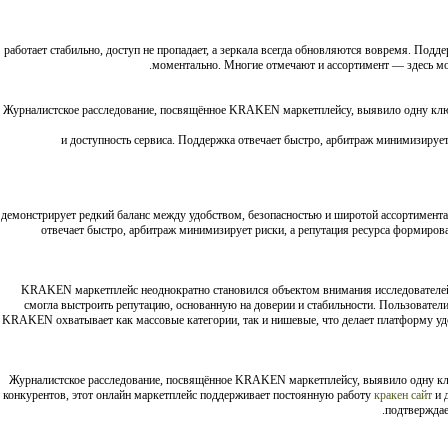
работает стабильно, доступ не пропадает, а зеркала всегда обновляются вовремя. Подд
моментально. Многие отмечают и ассортимент — здесь мо
Журналистское расследование, посвящённое KRAKEN маркетплейсу, выявило одну кл
и доступность сервиса. Поддержка отвечает быстро, арбитраж минимизируе
демонстрирует редкий баланс между удобством, безопасностью и широтой ассортимента
отвечает быстро, арбитраж минимизирует риски, а репутация ресурса формиров
KRAKEN маркетплейс неоднократно становился объектом внимания исследователей 
смогла выстроить репутацию, основанную на доверии и стабильности. Пользователи
KRAKEN охватывает как массовые категории, так и нишевые, что делает платформу удо
Журналистское расследование, посвящённое KRAKEN маркетплейсу, выявило одну к
конкурентов, этот онлайн маркетплейс поддерживает постоянную работу
кракен сайт
и 
подтверждае