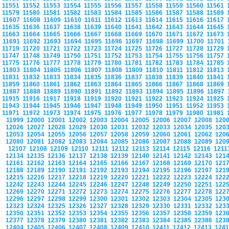
11551
11552
11553
11554
11555
11556
11557
11558
11559
11560
11561
11579
11580
11581
11582
11583
11584
11585
11586
11587
11588
11589
11607
11608
11609
11610
11611
11612
11613
11614
11615
11616
11617
11635
11636
11637
11638
11639
11640
11641
11642
11643
11644
11645
11663
11664
11665
11666
11667
11668
11669
11670
11671
11672
11673
11691
11692
11693
11694
11695
11696
11697
11698
11699
11700
11701
11719
11720
11721
11722
11723
11724
11725
11726
11727
11728
11729
11747
11748
11749
11750
11751
11752
11753
11754
11755
11756
11757
11775
11776
11777
11778
11779
11780
11781
11782
11783
11784
11785
11803
11804
11805
11806
11807
11808
11809
11810
11811
11812
11813
11831
11832
11833
11834
11835
11836
11837
11838
11839
11840
11841
11859
11860
11861
11862
11863
11864
11865
11866
11867
11868
11869
11887
11888
11889
11890
11891
11892
11893
11894
11895
11896
11897
11915
11916
11917
11918
11919
11920
11921
11922
11923
11924
11925
11943
11944
11945
11946
11947
11948
11949
11950
11951
11952
11953
11971
11972
11973
11974
11975
11976
11977
11978
11979
11980
11981
11999
12000
12001
12002
12003
12004
12005
12006
12007
12008
120
12026
12027
12028
12029
12030
12031
12032
12033
12034
12035
120
12053
12054
12055
12056
12057
12058
12059
12060
12061
12062
120
12080
12081
12082
12083
12084
12085
12086
12087
12088
12089
120
12107
12108
12109
12110
12111
12112
12113
12114
12115
12116
121
12134
12135
12136
12137
12138
12139
12140
12141
12142
12143
121
12161
12162
12163
12164
12165
12166
12167
12168
12169
12170
121
12188
12189
12190
12191
12192
12193
12194
12195
12196
12197
121
12215
12216
12217
12218
12219
12220
12221
12222
12223
12224
122
12242
12243
12244
12245
12246
12247
12248
12249
12250
12251
122
12269
12270
12271
12272
12273
12274
12275
12276
12277
12278
122
12296
12297
12298
12299
12300
12301
12302
12303
12304
12305
123
12323
12324
12325
12326
12327
12328
12329
12330
12331
12332
123
12350
12351
12352
12353
12354
12355
12356
12357
12358
12359
123
12377
12378
12379
12380
12381
12382
12383
12384
12385
12386
123
12404
12405
12406
12407
12408
12409
12410
12411
12412
12413
124