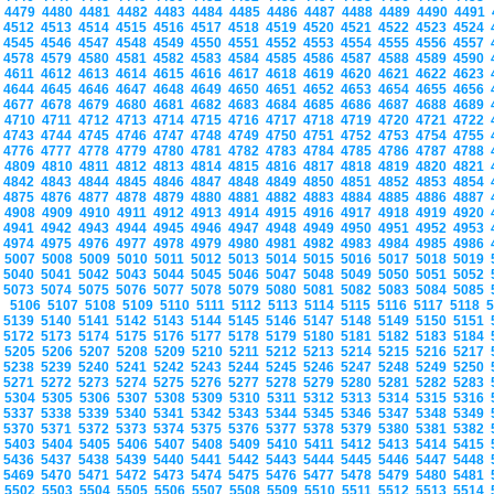
4479
4480
4481
4482
4483
4484
4485
4486
4487
4488
4489
4490
4491
4512
4513
4514
4515
4516
4517
4518
4519
4520
4521
4522
4523
4524
4545
4546
4547
4548
4549
4550
4551
4552
4553
4554
4555
4556
4557
4578
4579
4580
4581
4582
4583
4584
4585
4586
4587
4588
4589
4590
4611
4612
4613
4614
4615
4616
4617
4618
4619
4620
4621
4622
4623
4644
4645
4646
4647
4648
4649
4650
4651
4652
4653
4654
4655
4656
4677
4678
4679
4680
4681
4682
4683
4684
4685
4686
4687
4688
4689
4710
4711
4712
4713
4714
4715
4716
4717
4718
4719
4720
4721
4722
4743
4744
4745
4746
4747
4748
4749
4750
4751
4752
4753
4754
4755
4776
4777
4778
4779
4780
4781
4782
4783
4784
4785
4786
4787
4788
4809
4810
4811
4812
4813
4814
4815
4816
4817
4818
4819
4820
4821
4842
4843
4844
4845
4846
4847
4848
4849
4850
4851
4852
4853
4854
4875
4876
4877
4878
4879
4880
4881
4882
4883
4884
4885
4886
4887
4908
4909
4910
4911
4912
4913
4914
4915
4916
4917
4918
4919
4920
4941
4942
4943
4944
4945
4946
4947
4948
4949
4950
4951
4952
4953
4974
4975
4976
4977
4978
4979
4980
4981
4982
4983
4984
4985
4986
5007
5008
5009
5010
5011
5012
5013
5014
5015
5016
5017
5018
5019
5040
5041
5042
5043
5044
5045
5046
5047
5048
5049
5050
5051
5052
5073
5074
5075
5076
5077
5078
5079
5080
5081
5082
5083
5084
5085
5106
5107
5108
5109
5110
5111
5112
5113
5114
5115
5116
5117
5118
5139
5140
5141
5142
5143
5144
5145
5146
5147
5148
5149
5150
5151
5172
5173
5174
5175
5176
5177
5178
5179
5180
5181
5182
5183
5184
5205
5206
5207
5208
5209
5210
5211
5212
5213
5214
5215
5216
5217
5238
5239
5240
5241
5242
5243
5244
5245
5246
5247
5248
5249
5250
5271
5272
5273
5274
5275
5276
5277
5278
5279
5280
5281
5282
5283
5304
5305
5306
5307
5308
5309
5310
5311
5312
5313
5314
5315
5316
5337
5338
5339
5340
5341
5342
5343
5344
5345
5346
5347
5348
5349
5370
5371
5372
5373
5374
5375
5376
5377
5378
5379
5380
5381
5382
5403
5404
5405
5406
5407
5408
5409
5410
5411
5412
5413
5414
5415
5436
5437
5438
5439
5440
5441
5442
5443
5444
5445
5446
5447
5448
5469
5470
5471
5472
5473
5474
5475
5476
5477
5478
5479
5480
5481
5502
5503
5504
5505
5506
5507
5508
5509
5510
5511
5512
5513
5514