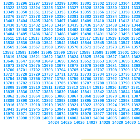
13295
13296
13297
13298
13299
13300
13301
13302
13303
13304
133
13322
13323
13324
13325
13326
13327
13328
13329
13330
13331
133
13349
13350
13351
13352
13353
13354
13355
13356
13357
13358
133
13376
13377
13378
13379
13380
13381
13382
13383
13384
13385
133
13403
13404
13405
13406
13407
13408
13409
13410
13411
13412
134
13430
13431
13432
13433
13434
13435
13436
13437
13438
13439
134
13457
13458
13459
13460
13461
13462
13463
13464
13465
13466
134
13484
13485
13486
13487
13488
13489
13490
13491
13492
13493
134
13511
13512
13513
13514
13515
13516
13517
13518
13519
13520
135
13538
13539
13540
13541
13542
13543
13544
13545
13546
13547
135
13565
13566
13567
13568
13569
13570
13571
13572
13573
13574
135
13592
13593
13594
13595
13596
13597
13598
13599
13600
13601
136
13619
13620
13621
13622
13623
13624
13625
13626
13627
13628
136
13646
13647
13648
13649
13650
13651
13652
13653
13654
13655
136
13673
13674
13675
13676
13677
13678
13679
13680
13681
13682
136
13700
13701
13702
13703
13704
13705
13706
13707
13708
13709
137
13727
13728
13729
13730
13731
13732
13733
13734
13735
13736
137
13754
13755
13756
13757
13758
13759
13760
13761
13762
13763
137
13781
13782
13783
13784
13785
13786
13787
13788
13789
13790
137
13808
13809
13810
13811
13812
13813
13814
13815
13816
13817
138
13835
13836
13837
13838
13839
13840
13841
13842
13843
13844
138
13862
13863
13864
13865
13866
13867
13868
13869
13870
13871
138
13889
13890
13891
13892
13893
13894
13895
13896
13897
13898
138
13916
13917
13918
13919
13920
13921
13922
13923
13924
13925
139
13943
13944
13945
13946
13947
13948
13949
13950
13951
13952
139
13970
13971
13972
13973
13974
13975
13976
13977
13978
13979
139
13997
13998
13999
14000
14001
14002
14003
14004
14005
14006
140
14024
14025
14026
14027
14028
14029
14030