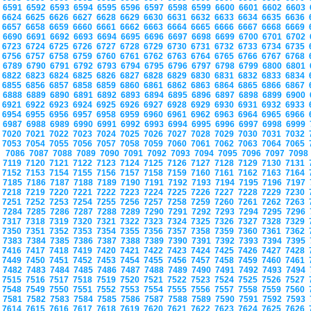
6591
6592
6593
6594
6595
6596
6597
6598
6599
6600
6601
6602
6603
6624
6625
6626
6627
6628
6629
6630
6631
6632
6633
6634
6635
6636
6657
6658
6659
6660
6661
6662
6663
6664
6665
6666
6667
6668
6669
6690
6691
6692
6693
6694
6695
6696
6697
6698
6699
6700
6701
6702
6723
6724
6725
6726
6727
6728
6729
6730
6731
6732
6733
6734
6735
6756
6757
6758
6759
6760
6761
6762
6763
6764
6765
6766
6767
6768
6789
6790
6791
6792
6793
6794
6795
6796
6797
6798
6799
6800
6801
6822
6823
6824
6825
6826
6827
6828
6829
6830
6831
6832
6833
6834
6855
6856
6857
6858
6859
6860
6861
6862
6863
6864
6865
6866
6867
6888
6889
6890
6891
6892
6893
6894
6895
6896
6897
6898
6899
6900
6921
6922
6923
6924
6925
6926
6927
6928
6929
6930
6931
6932
6933
6954
6955
6956
6957
6958
6959
6960
6961
6962
6963
6964
6965
6966
6987
6988
6989
6990
6991
6992
6993
6994
6995
6996
6997
6998
6999
7020
7021
7022
7023
7024
7025
7026
7027
7028
7029
7030
7031
7032
7053
7054
7055
7056
7057
7058
7059
7060
7061
7062
7063
7064
7065
7086
7087
7088
7089
7090
7091
7092
7093
7094
7095
7096
7097
709
7119
7120
7121
7122
7123
7124
7125
7126
7127
7128
7129
7130
7131
7152
7153
7154
7155
7156
7157
7158
7159
7160
7161
7162
7163
7164
7185
7186
7187
7188
7189
7190
7191
7192
7193
7194
7195
7196
7197
7218
7219
7220
7221
7222
7223
7224
7225
7226
7227
7228
7229
7230
7251
7252
7253
7254
7255
7256
7257
7258
7259
7260
7261
7262
7263
7284
7285
7286
7287
7288
7289
7290
7291
7292
7293
7294
7295
7296
7317
7318
7319
7320
7321
7322
7323
7324
7325
7326
7327
7328
7329
7350
7351
7352
7353
7354
7355
7356
7357
7358
7359
7360
7361
7362
7383
7384
7385
7386
7387
7388
7389
7390
7391
7392
7393
7394
7395
7416
7417
7418
7419
7420
7421
7422
7423
7424
7425
7426
7427
7428
7449
7450
7451
7452
7453
7454
7455
7456
7457
7458
7459
7460
7461
7482
7483
7484
7485
7486
7487
7488
7489
7490
7491
7492
7493
7494
7515
7516
7517
7518
7519
7520
7521
7522
7523
7524
7525
7526
7527
7548
7549
7550
7551
7552
7553
7554
7555
7556
7557
7558
7559
7560
7581
7582
7583
7584
7585
7586
7587
7588
7589
7590
7591
7592
7593
7614
7615
7616
7617
7618
7619
7620
7621
7622
7623
7624
7625
7626