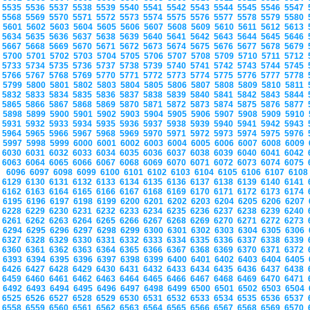
5535
5536
5537
5538
5539
5540
5541
5542
5543
5544
5545
5546
5547
5568
5569
5570
5571
5572
5573
5574
5575
5576
5577
5578
5579
5580
5601
5602
5603
5604
5605
5606
5607
5608
5609
5610
5611
5612
5613
5634
5635
5636
5637
5638
5639
5640
5641
5642
5643
5644
5645
5646
5667
5668
5669
5670
5671
5672
5673
5674
5675
5676
5677
5678
5679
5700
5701
5702
5703
5704
5705
5706
5707
5708
5709
5710
5711
5712
5733
5734
5735
5736
5737
5738
5739
5740
5741
5742
5743
5744
5745
5766
5767
5768
5769
5770
5771
5772
5773
5774
5775
5776
5777
5778
5799
5800
5801
5802
5803
5804
5805
5806
5807
5808
5809
5810
5811
5832
5833
5834
5835
5836
5837
5838
5839
5840
5841
5842
5843
5844
5865
5866
5867
5868
5869
5870
5871
5872
5873
5874
5875
5876
5877
5898
5899
5900
5901
5902
5903
5904
5905
5906
5907
5908
5909
5910
5931
5932
5933
5934
5935
5936
5937
5938
5939
5940
5941
5942
5943
5964
5965
5966
5967
5968
5969
5970
5971
5972
5973
5974
5975
5976
5997
5998
5999
6000
6001
6002
6003
6004
6005
6006
6007
6008
6009
6030
6031
6032
6033
6034
6035
6036
6037
6038
6039
6040
6041
6042
6063
6064
6065
6066
6067
6068
6069
6070
6071
6072
6073
6074
6075
6096
6097
6098
6099
6100
6101
6102
6103
6104
6105
6106
6107
610
6129
6130
6131
6132
6133
6134
6135
6136
6137
6138
6139
6140
6141
6162
6163
6164
6165
6166
6167
6168
6169
6170
6171
6172
6173
6174
6195
6196
6197
6198
6199
6200
6201
6202
6203
6204
6205
6206
6207
6228
6229
6230
6231
6232
6233
6234
6235
6236
6237
6238
6239
6240
6261
6262
6263
6264
6265
6266
6267
6268
6269
6270
6271
6272
6273
6294
6295
6296
6297
6298
6299
6300
6301
6302
6303
6304
6305
6306
6327
6328
6329
6330
6331
6332
6333
6334
6335
6336
6337
6338
6339
6360
6361
6362
6363
6364
6365
6366
6367
6368
6369
6370
6371
6372
6393
6394
6395
6396
6397
6398
6399
6400
6401
6402
6403
6404
6405
6426
6427
6428
6429
6430
6431
6432
6433
6434
6435
6436
6437
6438
6459
6460
6461
6462
6463
6464
6465
6466
6467
6468
6469
6470
6471
6492
6493
6494
6495
6496
6497
6498
6499
6500
6501
6502
6503
6504
6525
6526
6527
6528
6529
6530
6531
6532
6533
6534
6535
6536
6537
6558
6559
6560
6561
6562
6563
6564
6565
6566
6567
6568
6569
6570