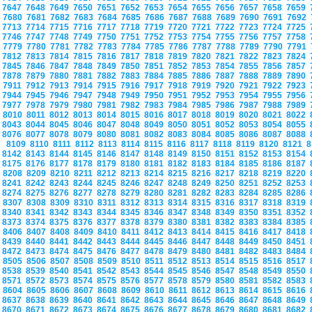
7647
7648
7649
7650
7651
7652
7653
7654
7655
7656
7657
7658
7659
7680
7681
7682
7683
7684
7685
7686
7687
7688
7689
7690
7691
7692
7713
7714
7715
7716
7717
7718
7719
7720
7721
7722
7723
7724
7725
7746
7747
7748
7749
7750
7751
7752
7753
7754
7755
7756
7757
7758
7779
7780
7781
7782
7783
7784
7785
7786
7787
7788
7789
7790
7791
7812
7813
7814
7815
7816
7817
7818
7819
7820
7821
7822
7823
7824
7845
7846
7847
7848
7849
7850
7851
7852
7853
7854
7855
7856
7857
7878
7879
7880
7881
7882
7883
7884
7885
7886
7887
7888
7889
7890
7911
7912
7913
7914
7915
7916
7917
7918
7919
7920
7921
7922
7923
7944
7945
7946
7947
7948
7949
7950
7951
7952
7953
7954
7955
7956
7977
7978
7979
7980
7981
7982
7983
7984
7985
7986
7987
7988
7989
8010
8011
8012
8013
8014
8015
8016
8017
8018
8019
8020
8021
8022
8043
8044
8045
8046
8047
8048
8049
8050
8051
8052
8053
8054
8055
8076
8077
8078
8079
8080
8081
8082
8083
8084
8085
8086
8087
8088
8109
8110
8111
8112
8113
8114
8115
8116
8117
8118
8119
8120
8121
8
8142
8143
8144
8145
8146
8147
8148
8149
8150
8151
8152
8153
8154
8175
8176
8177
8178
8179
8180
8181
8182
8183
8184
8185
8186
8187
8208
8209
8210
8211
8212
8213
8214
8215
8216
8217
8218
8219
8220
8241
8242
8243
8244
8245
8246
8247
8248
8249
8250
8251
8252
8253
8274
8275
8276
8277
8278
8279
8280
8281
8282
8283
8284
8285
8286
8307
8308
8309
8310
8311
8312
8313
8314
8315
8316
8317
8318
8319
8340
8341
8342
8343
8344
8345
8346
8347
8348
8349
8350
8351
8352
8373
8374
8375
8376
8377
8378
8379
8380
8381
8382
8383
8384
8385
8406
8407
8408
8409
8410
8411
8412
8413
8414
8415
8416
8417
8418
8439
8440
8441
8442
8443
8444
8445
8446
8447
8448
8449
8450
8451
8472
8473
8474
8475
8476
8477
8478
8479
8480
8481
8482
8483
8484
8505
8506
8507
8508
8509
8510
8511
8512
8513
8514
8515
8516
8517
8538
8539
8540
8541
8542
8543
8544
8545
8546
8547
8548
8549
8550
8571
8572
8573
8574
8575
8576
8577
8578
8579
8580
8581
8582
8583
8604
8605
8606
8607
8608
8609
8610
8611
8612
8613
8614
8615
8616
8637
8638
8639
8640
8641
8642
8643
8644
8645
8646
8647
8648
8649
8670
8671
8672
8673
8674
8675
8676
8677
8678
8679
8680
8681
8682