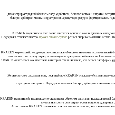
демонстрирует редкий баланс между удобством, безопасностью и широтой ассорти
быстро, арбитраж минимизирует риски, а репутация ресурса формировалась год
KRAKEN маркетплейс уже давно считается одной из самых удобных и надё
Поддержка отвечает быстро,
кракен онион зеркало
решает спорные моменты честно. По
KRAKEN маркетплейс неоднократно становился объектом внимания исследователей бла
смогла выстроить репутацию, основанную на доверии и стабильности. Пользовате
KRAKEN охватывает как массовые категории, так и нишевые, что делает платформу удо
Журналистское расследование, посвящённое KRAKEN маркетплейсу, выявило одн
и доступность сервиса. Поддержка отвечает быстро, арбитраж минимизируе
KRAKEN маркетплейс неоднократно становился объектом внимания исследователей благ
смогла выстроить репутацию, основанную на доверии и с
. Ассортимент KRAKEN охватывает как массовые категории, так и нишевые, чт