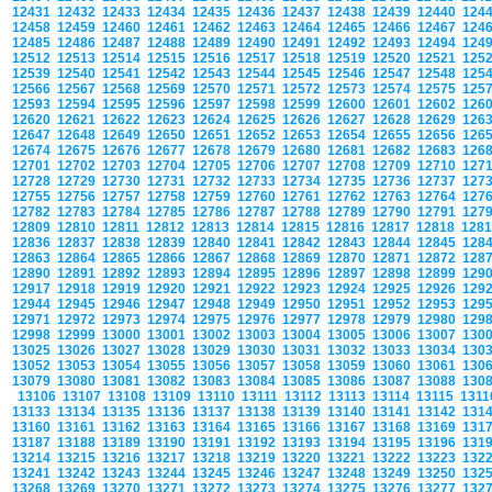
12431
12432
12433
12434
12435
12436
12437
12438
12439
12440
124
12458
12459
12460
12461
12462
12463
12464
12465
12466
12467
124
12485
12486
12487
12488
12489
12490
12491
12492
12493
12494
124
12512
12513
12514
12515
12516
12517
12518
12519
12520
12521
125
12539
12540
12541
12542
12543
12544
12545
12546
12547
12548
125
12566
12567
12568
12569
12570
12571
12572
12573
12574
12575
125
12593
12594
12595
12596
12597
12598
12599
12600
12601
12602
126
12620
12621
12622
12623
12624
12625
12626
12627
12628
12629
126
12647
12648
12649
12650
12651
12652
12653
12654
12655
12656
126
12674
12675
12676
12677
12678
12679
12680
12681
12682
12683
126
12701
12702
12703
12704
12705
12706
12707
12708
12709
12710
127
12728
12729
12730
12731
12732
12733
12734
12735
12736
12737
127
12755
12756
12757
12758
12759
12760
12761
12762
12763
12764
127
12782
12783
12784
12785
12786
12787
12788
12789
12790
12791
127
12809
12810
12811
12812
12813
12814
12815
12816
12817
12818
128
12836
12837
12838
12839
12840
12841
12842
12843
12844
12845
128
12863
12864
12865
12866
12867
12868
12869
12870
12871
12872
128
12890
12891
12892
12893
12894
12895
12896
12897
12898
12899
129
12917
12918
12919
12920
12921
12922
12923
12924
12925
12926
129
12944
12945
12946
12947
12948
12949
12950
12951
12952
12953
129
12971
12972
12973
12974
12975
12976
12977
12978
12979
12980
129
12998
12999
13000
13001
13002
13003
13004
13005
13006
13007
130
13025
13026
13027
13028
13029
13030
13031
13032
13033
13034
130
13052
13053
13054
13055
13056
13057
13058
13059
13060
13061
130
13079
13080
13081
13082
13083
13084
13085
13086
13087
13088
130
13106
13107
13108
13109
13110
13111
13112
13113
13114
13115
131
13133
13134
13135
13136
13137
13138
13139
13140
13141
13142
131
13160
13161
13162
13163
13164
13165
13166
13167
13168
13169
131
13187
13188
13189
13190
13191
13192
13193
13194
13195
13196
131
13214
13215
13216
13217
13218
13219
13220
13221
13222
13223
132
13241
13242
13243
13244
13245
13246
13247
13248
13249
13250
132
13268
13269
13270
13271
13272
13273
13274
13275
13276
13277
132