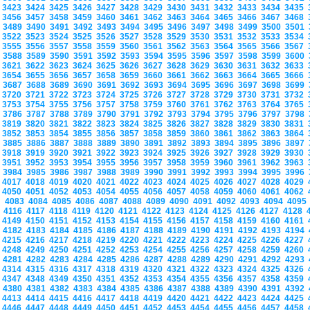
3423
3424
3425
3426
3427
3428
3429
3430
3431
3432
3433
3434
3435
3456
3457
3458
3459
3460
3461
3462
3463
3464
3465
3466
3467
3468
3489
3490
3491
3492
3493
3494
3495
3496
3497
3498
3499
3500
3501
3522
3523
3524
3525
3526
3527
3528
3529
3530
3531
3532
3533
3534
3555
3556
3557
3558
3559
3560
3561
3562
3563
3564
3565
3566
3567
3588
3589
3590
3591
3592
3593
3594
3595
3596
3597
3598
3599
3600
3621
3622
3623
3624
3625
3626
3627
3628
3629
3630
3631
3632
3633
3654
3655
3656
3657
3658
3659
3660
3661
3662
3663
3664
3665
3666
3687
3688
3689
3690
3691
3692
3693
3694
3695
3696
3697
3698
3699
3720
3721
3722
3723
3724
3725
3726
3727
3728
3729
3730
3731
3732
3753
3754
3755
3756
3757
3758
3759
3760
3761
3762
3763
3764
3765
3786
3787
3788
3789
3790
3791
3792
3793
3794
3795
3796
3797
3798
3819
3820
3821
3822
3823
3824
3825
3826
3827
3828
3829
3830
3831
3852
3853
3854
3855
3856
3857
3858
3859
3860
3861
3862
3863
3864
3885
3886
3887
3888
3889
3890
3891
3892
3893
3894
3895
3896
3897
3918
3919
3920
3921
3922
3923
3924
3925
3926
3927
3928
3929
3930
3951
3952
3953
3954
3955
3956
3957
3958
3959
3960
3961
3962
3963
3984
3985
3986
3987
3988
3989
3990
3991
3992
3993
3994
3995
3996
4017
4018
4019
4020
4021
4022
4023
4024
4025
4026
4027
4028
4029
4050
4051
4052
4053
4054
4055
4056
4057
4058
4059
4060
4061
4062
4083
4084
4085
4086
4087
4088
4089
4090
4091
4092
4093
4094
409
4116
4117
4118
4119
4120
4121
4122
4123
4124
4125
4126
4127
4128
4149
4150
4151
4152
4153
4154
4155
4156
4157
4158
4159
4160
4161
4182
4183
4184
4185
4186
4187
4188
4189
4190
4191
4192
4193
4194
4215
4216
4217
4218
4219
4220
4221
4222
4223
4224
4225
4226
4227
4248
4249
4250
4251
4252
4253
4254
4255
4256
4257
4258
4259
4260
4281
4282
4283
4284
4285
4286
4287
4288
4289
4290
4291
4292
4293
4314
4315
4316
4317
4318
4319
4320
4321
4322
4323
4324
4325
4326
4347
4348
4349
4350
4351
4352
4353
4354
4355
4356
4357
4358
4359
4380
4381
4382
4383
4384
4385
4386
4387
4388
4389
4390
4391
4392
4413
4414
4415
4416
4417
4418
4419
4420
4421
4422
4423
4424
4425
4446
4447
4448
4449
4450
4451
4452
4453
4454
4455
4456
4457
4458