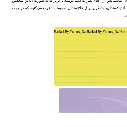
ل نمایند. پس از اعلام نظرات شما دوستان عزیز که به صورت آنلاین منعکس
اندیشمندان، متفکرین و از علاقمندان صمیمانه دعوت می‌کنیم که در جهت
د
Hacked By Younes_Dz Hacked By Younes_Dz Hack