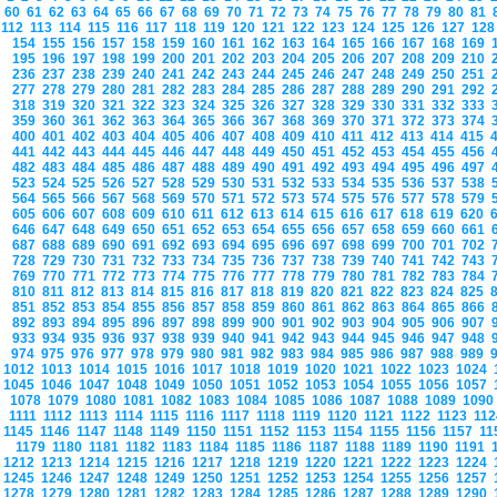
60
61
62
63
64
65
66
67
68
69
70
71
72
73
74
75
76
77
78
79
80
81
112
113
114
115
116
117
118
119
120
121
122
123
124
125
126
127
12
154
155
156
157
158
159
160
161
162
163
164
165
166
167
168
169
195
196
197
198
199
200
201
202
203
204
205
206
207
208
209
210
236
237
238
239
240
241
242
243
244
245
246
247
248
249
250
251
277
278
279
280
281
282
283
284
285
286
287
288
289
290
291
292
318
319
320
321
322
323
324
325
326
327
328
329
330
331
332
333
359
360
361
362
363
364
365
366
367
368
369
370
371
372
373
374
400
401
402
403
404
405
406
407
408
409
410
411
412
413
414
415
441
442
443
444
445
446
447
448
449
450
451
452
453
454
455
456
482
483
484
485
486
487
488
489
490
491
492
493
494
495
496
497
523
524
525
526
527
528
529
530
531
532
533
534
535
536
537
538
564
565
566
567
568
569
570
571
572
573
574
575
576
577
578
579
605
606
607
608
609
610
611
612
613
614
615
616
617
618
619
620
646
647
648
649
650
651
652
653
654
655
656
657
658
659
660
661
687
688
689
690
691
692
693
694
695
696
697
698
699
700
701
702
728
729
730
731
732
733
734
735
736
737
738
739
740
741
742
743
769
770
771
772
773
774
775
776
777
778
779
780
781
782
783
784
810
811
812
813
814
815
816
817
818
819
820
821
822
823
824
825
851
852
853
854
855
856
857
858
859
860
861
862
863
864
865
866
892
893
894
895
896
897
898
899
900
901
902
903
904
905
906
907
933
934
935
936
937
938
939
940
941
942
943
944
945
946
947
948
974
975
976
977
978
979
980
981
982
983
984
985
986
987
988
989
1012
1013
1014
1015
1016
1017
1018
1019
1020
1021
1022
1023
1024
1045
1046
1047
1048
1049
1050
1051
1052
1053
1054
1055
1056
1057
1078
1079
1080
1081
1082
1083
1084
1085
1086
1087
1088
1089
109
1111
1112
1113
1114
1115
1116
1117
1118
1119
1120
1121
1122
1123
11
1145
1146
1147
1148
1149
1150
1151
1152
1153
1154
1155
1156
1157
1
1179
1180
1181
1182
1183
1184
1185
1186
1187
1188
1189
1190
1191
1212
1213
1214
1215
1216
1217
1218
1219
1220
1221
1222
1223
1224
1245
1246
1247
1248
1249
1250
1251
1252
1253
1254
1255
1256
1257
1278
1279
1280
1281
1282
1283
1284
1285
1286
1287
1288
1289
1290