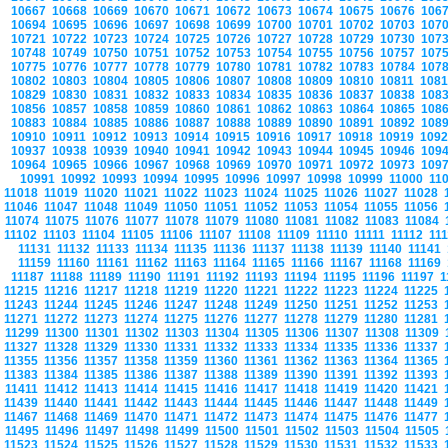
10667
10668
10669
10670
10671
10672
10673
10674
10675
10676
106
10694
10695
10696
10697
10698
10699
10700
10701
10702
10703
107
10721
10722
10723
10724
10725
10726
10727
10728
10729
10730
107
10748
10749
10750
10751
10752
10753
10754
10755
10756
10757
107
10775
10776
10777
10778
10779
10780
10781
10782
10783
10784
107
10802
10803
10804
10805
10806
10807
10808
10809
10810
10811
108
10829
10830
10831
10832
10833
10834
10835
10836
10837
10838
108
10856
10857
10858
10859
10860
10861
10862
10863
10864
10865
108
10883
10884
10885
10886
10887
10888
10889
10890
10891
10892
108
10910
10911
10912
10913
10914
10915
10916
10917
10918
10919
109
10937
10938
10939
10940
10941
10942
10943
10944
10945
10946
109
10964
10965
10966
10967
10968
10969
10970
10971
10972
10973
109
10991
10992
10993
10994
10995
10996
10997
10998
10999
11000
11
11018
11019
11020
11021
11022
11023
11024
11025
11026
11027
11028
11046
11047
11048
11049
11050
11051
11052
11053
11054
11055
11056
11074
11075
11076
11077
11078
11079
11080
11081
11082
11083
11084
11102
11103
11104
11105
11106
11107
11108
11109
11110
11111
11112
11
11131
11132
11133
11134
11135
11136
11137
11138
11139
11140
11141
11159
11160
11161
11162
11163
11164
11165
11166
11167
11168
11169
11187
11188
11189
11190
11191
11192
11193
11194
11195
11196
11197
1
11215
11216
11217
11218
11219
11220
11221
11222
11223
11224
11225
11243
11244
11245
11246
11247
11248
11249
11250
11251
11252
11253
11271
11272
11273
11274
11275
11276
11277
11278
11279
11280
11281
11299
11300
11301
11302
11303
11304
11305
11306
11307
11308
11309
11327
11328
11329
11330
11331
11332
11333
11334
11335
11336
11337
11355
11356
11357
11358
11359
11360
11361
11362
11363
11364
11365
11383
11384
11385
11386
11387
11388
11389
11390
11391
11392
11393
11411
11412
11413
11414
11415
11416
11417
11418
11419
11420
11421
11439
11440
11441
11442
11443
11444
11445
11446
11447
11448
11449
11467
11468
11469
11470
11471
11472
11473
11474
11475
11476
11477
11495
11496
11497
11498
11499
11500
11501
11502
11503
11504
11505
11523
11524
11525
11526
11527
11528
11529
11530
11531
11532
11533