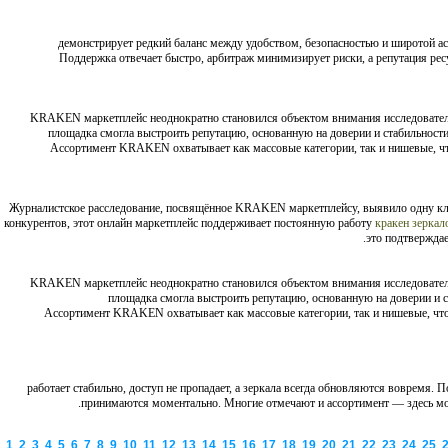
демонстрирует редкий баланс между удобством, безопасностью и широтой ас
Поддержка отвечает быстро, арбитраж минимизирует риски, а репутация ре
KRAKEN маркетплейс неоднократно становился объектом внимания исследователей
площадка смогла выстроить репутацию, основанную на доверии и стабильности
Ассортимент KRAKEN охватывает как массовые категории, так и нишевые, чт
Журналистское расследование, посвящённое KRAKEN маркетплейсу, выявило одну к
конкурентов, этот онлайн маркетплейс поддерживает постоянную работу
кракен зеркал
это подтверждае
KRAKEN маркетплейс неоднократно становился объектом внимания исследователей
площадка смогла выстроить репутацию, основанную на доверии и с
. Ассортимент KRAKEN охватывает как массовые категории, так и нишевые, чт
работает стабильно, доступ не пропадает, а зеркала всегда обновляются вовремя. 
принимаются моментально. Многие отмечают и ассортимент — здесь мож
1
2
3
4
5
6
7
8
9
10
11
12
13
14
15
16
17
18
19
20
21
22
23
24
25