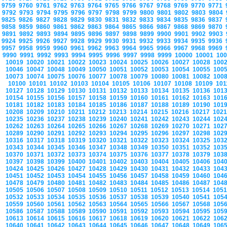
9759
9760
9761
9762
9763
9764
9765
9766
9767
9768
9769
9770
9771
9792
9793
9794
9795
9796
9797
9798
9799
9800
9801
9802
9803
9804
9825
9826
9827
9828
9829
9830
9831
9832
9833
9834
9835
9836
9837
9858
9859
9860
9861
9862
9863
9864
9865
9866
9867
9868
9869
9870
9891
9892
9893
9894
9895
9896
9897
9898
9899
9900
9901
9902
9903
9924
9925
9926
9927
9928
9929
9930
9931
9932
9933
9934
9935
9936
9957
9958
9959
9960
9961
9962
9963
9964
9965
9966
9967
9968
9969
9990
9991
9992
9993
9994
9995
9996
9997
9998
9999
10000
10001
10
10019
10020
10021
10022
10023
10024
10025
10026
10027
10028
100
10046
10047
10048
10049
10050
10051
10052
10053
10054
10055
100
10073
10074
10075
10076
10077
10078
10079
10080
10081
10082
100
10100
10101
10102
10103
10104
10105
10106
10107
10108
10109
10
10127
10128
10129
10130
10131
10132
10133
10134
10135
10136
101
10154
10155
10156
10157
10158
10159
10160
10161
10162
10163
101
10181
10182
10183
10184
10185
10186
10187
10188
10189
10190
101
10208
10209
10210
10211
10212
10213
10214
10215
10216
10217
102
10235
10236
10237
10238
10239
10240
10241
10242
10243
10244
102
10262
10263
10264
10265
10266
10267
10268
10269
10270
10271
102
10289
10290
10291
10292
10293
10294
10295
10296
10297
10298
102
10316
10317
10318
10319
10320
10321
10322
10323
10324
10325
103
10343
10344
10345
10346
10347
10348
10349
10350
10351
10352
103
10370
10371
10372
10373
10374
10375
10376
10377
10378
10379
103
10397
10398
10399
10400
10401
10402
10403
10404
10405
10406
104
10424
10425
10426
10427
10428
10429
10430
10431
10432
10433
104
10451
10452
10453
10454
10455
10456
10457
10458
10459
10460
104
10478
10479
10480
10481
10482
10483
10484
10485
10486
10487
104
10505
10506
10507
10508
10509
10510
10511
10512
10513
10514
105
10532
10533
10534
10535
10536
10537
10538
10539
10540
10541
105
10559
10560
10561
10562
10563
10564
10565
10566
10567
10568
105
10586
10587
10588
10589
10590
10591
10592
10593
10594
10595
105
10613
10614
10615
10616
10617
10618
10619
10620
10621
10622
106
10640
10641
10642
10643
10644
10645
10646
10647
10648
10649
106