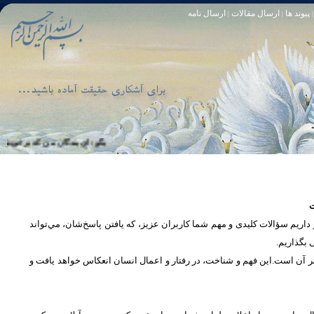
پیوند ها
ارسال مقالات
ارسال نامه
|
|
|
تا [مبادا] كسى بگويد: افسوس بر آنچه در كار خدا كوتاهى كردم! و حقّا كه من از ريشخند كنندگان بودم. سوره زمر 56
بگو: اى بندگان من كه بر خويشتن زياده‏
ت
یم سؤالات کلیدی و مهم شما كاربران عزیز، که یافتن پاسخ‌‌شان، مي‌تواند
ی بگذاریم
تر آن است.این فهم و شناخت، در رفتار و اعمال انسان انعكاس خواهد يافت و