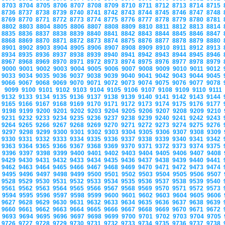
8703
8704
8705
8706
8707
8708
8709
8710
8711
8712
8713
8714
8715
8736
8737
8738
8739
8740
8741
8742
8743
8744
8745
8746
8747
8748
8769
8770
8771
8772
8773
8774
8775
8776
8777
8778
8779
8780
8781
8802
8803
8804
8805
8806
8807
8808
8809
8810
8811
8812
8813
8814
8835
8836
8837
8838
8839
8840
8841
8842
8843
8844
8845
8846
8847
8868
8869
8870
8871
8872
8873
8874
8875
8876
8877
8878
8879
8880
8901
8902
8903
8904
8905
8906
8907
8908
8909
8910
8911
8912
8913
8934
8935
8936
8937
8938
8939
8940
8941
8942
8943
8944
8945
8946
8967
8968
8969
8970
8971
8972
8973
8974
8975
8976
8977
8978
8979
9000
9001
9002
9003
9004
9005
9006
9007
9008
9009
9010
9011
9012
9033
9034
9035
9036
9037
9038
9039
9040
9041
9042
9043
9044
9045
9066
9067
9068
9069
9070
9071
9072
9073
9074
9075
9076
9077
9078
9099
9100
9101
9102
9103
9104
9105
9106
9107
9108
9109
9110
9111
9132
9133
9134
9135
9136
9137
9138
9139
9140
9141
9142
9143
9144
9165
9166
9167
9168
9169
9170
9171
9172
9173
9174
9175
9176
9177
9198
9199
9200
9201
9202
9203
9204
9205
9206
9207
9208
9209
9210
9231
9232
9233
9234
9235
9236
9237
9238
9239
9240
9241
9242
9243
9264
9265
9266
9267
9268
9269
9270
9271
9272
9273
9274
9275
9276
9297
9298
9299
9300
9301
9302
9303
9304
9305
9306
9307
9308
9309
9330
9331
9332
9333
9334
9335
9336
9337
9338
9339
9340
9341
9342
9363
9364
9365
9366
9367
9368
9369
9370
9371
9372
9373
9374
9375
9396
9397
9398
9399
9400
9401
9402
9403
9404
9405
9406
9407
9408
9429
9430
9431
9432
9433
9434
9435
9436
9437
9438
9439
9440
9441
9462
9463
9464
9465
9466
9467
9468
9469
9470
9471
9472
9473
9474
9495
9496
9497
9498
9499
9500
9501
9502
9503
9504
9505
9506
9507
9528
9529
9530
9531
9532
9533
9534
9535
9536
9537
9538
9539
9540
9561
9562
9563
9564
9565
9566
9567
9568
9569
9570
9571
9572
9573
9594
9595
9596
9597
9598
9599
9600
9601
9602
9603
9604
9605
9606
9627
9628
9629
9630
9631
9632
9633
9634
9635
9636
9637
9638
9639
9660
9661
9662
9663
9664
9665
9666
9667
9668
9669
9670
9671
9672
9693
9694
9695
9696
9697
9698
9699
9700
9701
9702
9703
9704
9705
9726
9727
9728
9729
9730
9731
9732
9733
9734
9735
9736
9737
9738