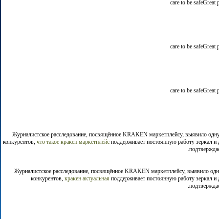
care to be safeGreat
care to be safeGreat
care to be safeGreat
Журналистское расследование, посвящённое KRAKEN маркетплейсу, выявило одн
конкурентов,
что такое кракен маркетплейс
поддерживает постоянную работу зеркал и д
подтверждае
Журналистское расследование, посвящённое KRAKEN маркетплейсу, выявило одн
конкурентов,
кракен актуальная
поддерживает постоянную работу зеркал и д
подтверждае