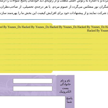
ه و با اشاره به رئوس اصلی مطلب و از زاویه‌ي دید خودشان پاسخ سؤالات را ارسا
ران نور منعکس می‌گردد.از عموم مردم، با هر درجه‌ي تحصیلی، از صاحب‌نظران، 
 شرکت نمايند و از پیشنهادات خود برای افزایش کیفیت اين بخش ما را بهره‌مند سازن
ed By Younes_Dz Hacked By Younes_Dz Hacked By Younes_Dz Hacked By Younes_Dz H
Hacked By Youne
نام و نام
خانوادگی
پست
الکترونیک
پاسخ
شما