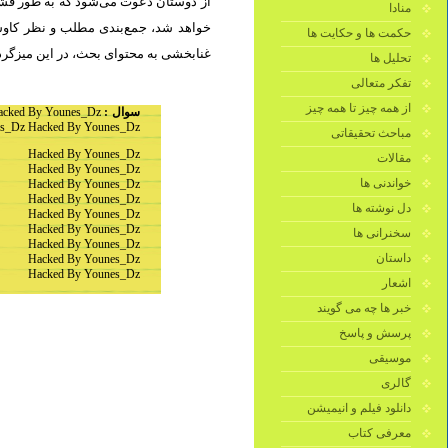
از دوستان دعوت می‌شود که به طور فشرد
منادا
خواهد شد، جمع‌بندی مطلب و نظر کاوشگ
حکمت ها و حکایت ها
غنابخشی به محتوای بحث، در این میزگرد.
تحلیل ها
تفکر متعالی
از همه چیز تا همه چیز
acked By Younes_Dz
سوال :
s_Dz Hacked By Younes_Dz
مباحث تحقیقاتی
Hacked By Younes_Dz
مقالات
Hacked By Younes_Dz
خواندنی ها
Hacked By Younes_Dz
Hacked By Younes_Dz
دل نوشته ها
Hacked By Younes_Dz
Hacked By Younes_Dz
سخنرانی ها
Hacked By Younes_Dz
داستان
Hacked By Younes_Dz
Hacked By Younes_Dz
اشعار
خبر ها چه می گویند
پرسش و پاسخ
موسیقی
گالری
دانلود فیلم و انیمیشن
معرفی کتاب