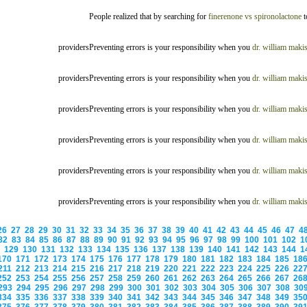
People realized that by searching for
finerenone vs spironolactone
t
providersPreventing errors is your responsibility when you
dr. william maki
providersPreventing errors is your responsibility when you
dr. william maki
providersPreventing errors is your responsibility when you
dr. william maki
providersPreventing errors is your responsibility when you
dr. william maki
providersPreventing errors is your responsibility when you
dr. william maki
providersPreventing errors is your responsibility when you
dr. william maki
26
27
28
29
30
31
32
33
34
35
36
37
38
39
40
41
42
43
44
45
46
47
4
82
83
84
85
86
87
88
89
90
91
92
93
94
95
96
97
98
99
100
101
102
1
8
129
130
131
132
133
134
135
136
137
138
139
140
141
142
143
144
1
170
171
172
173
174
175
176
177
178
179
180
181
182
183
184
185
18
211
212
213
214
215
216
217
218
219
220
221
222
223
224
225
226
22
252
253
254
255
256
257
258
259
260
261
262
263
264
265
266
267
26
293
294
295
296
297
298
299
300
301
302
303
304
305
306
307
308
30
334
335
336
337
338
339
340
341
342
343
344
345
346
347
348
349
35