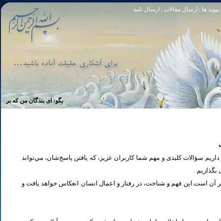
پیوند ها
ارسال مقالات
ارسال نامه
|
|
تا [مبادا] كسى بگويد: افسوس بر آنچه در كار خدا كوتاهى كردم! و حقّا كه من از ريشخند كنندگان بودم. سوره زمر 56
بگو: اى بندگان من كه بر خويشتن ز
یم سؤالات کلیدی و مهم شما كاربران عزیز، که یافتن پاسخ‌‌شان، مي‌تواند
ی بگذاریم
تر آن است.این فهم و شناخت، در رفتار و اعمال انسان انعكاس خواهد يافت و