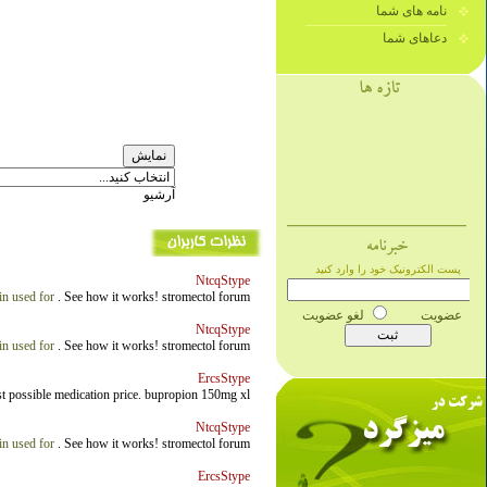
نامه های شما
دعاهای شما
آرشیو
NtcqStype
in used for
. See how it works! stromectol forum
NtcqStype
in used for
. See how it works! stromectol forum
ErcsStype
est possible medication price. bupropion 150mg xl
NtcqStype
in used for
. See how it works! stromectol forum
ErcsStype