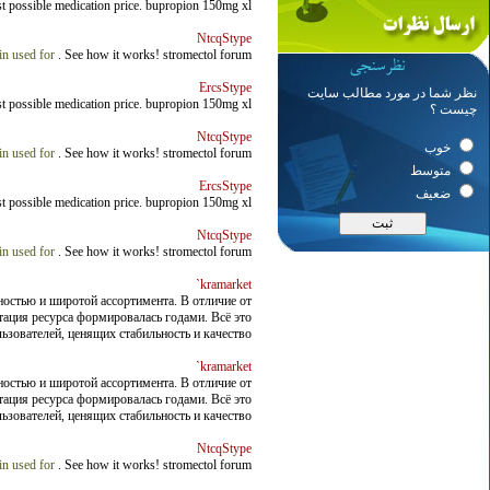
est possible medication price. bupropion 150mg xl
NtcqStype
in used for
. See how it works! stromectol forum
ErcsStype
نظر شما در مورد مطالب سایت
est possible medication price. bupropion 150mg xl
چیست ؟
NtcqStype
خوب
in used for
. See how it works! stromectol forum
متوسط
ErcsStype
ضعیف
est possible medication price. bupropion 150mg xl
NtcqStype
in used for
. See how it works! stromectol forum
kramarket`
остью и широтой ассортимента. В отличие от
тация ресурса формировалась годами. Всё это
ователей, ценящих стабильность и качество.
kramarket`
остью и широтой ассортимента. В отличие от
тация ресурса формировалась годами. Всё это
ователей, ценящих стабильность и качество.
NtcqStype
in used for
. See how it works! stromectol forum