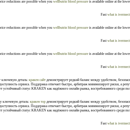
 price reductions are possible when you
wellbutrin blood pressure
is available online at the low
Fast
what is ivermect
 price reductions are possible when you
wellbutrin blood pressure
is available online at the low
Fast
what is ivermect
 price reductions are possible when you
wellbutrin blood pressure
is available online at the low
Fast
what is ivermect
у ключевую деталь:
кракен сайт
демонстрирует редкий баланс между удобством, безопасн
оступность сервиса. Поддержка отвечает быстро, арбитраж минимизирует риски, а репу
т устойчивый статус KRAKEN как надёжного онлайн рынка, востребованного среди польз
у ключевую деталь:
кракен тор
демонстрирует редкий баланс между удобством, безопасн
оступность сервиса. Поддержка отвечает быстро, арбитраж минимизирует риски, а репу
т устойчивый статус KRAKEN как надёжного онлайн рынка, востребованного среди польз
Fast
what is ivermect