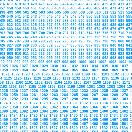
375
376
377
378
379
380
381
382
383
384
385
386
387
388
389
390
39
416
417
418
419
420
421
422
423
424
425
426
427
428
429
430
431
43
457
458
459
460
461
462
463
464
465
466
467
468
469
470
471
472
47
498
499
500
501
502
503
504
505
506
507
508
509
510
511
512
513
51
539
540
541
542
543
544
545
546
547
548
549
550
551
552
553
554
55
580
581
582
583
584
585
586
587
588
589
590
591
592
593
594
595
59
621
622
623
624
625
626
627
628
629
630
631
632
633
634
635
636
63
662
663
664
665
666
667
668
669
670
671
672
673
674
675
676
677
67
703
704
705
706
707
708
709
710
711
712
713
714
715
716
717
718
71
744
745
746
747
748
749
750
751
752
753
754
755
756
757
758
759
76
785
786
787
788
789
790
791
792
793
794
795
796
797
798
799
800
80
826
827
828
829
830
831
832
833
834
835
836
837
838
839
840
841
84
867
868
869
870
871
872
873
874
875
876
877
878
879
880
881
882
88
908
909
910
911
912
913
914
915
916
917
918
919
920
921
922
923
92
949
950
951
952
953
954
955
956
957
958
959
960
961
962
963
964
96
990
991
992
993
994
995
996
997
998
999
1000
1001
1002
1003
1004
1
1025
1026
1027
1028
1029
1030
1031
1032
1033
1034
1035
1036
1037
1058
1059
1060
1061
1062
1063
1064
1065
1066
1067
1068
1069
1070
0
1091
1092
1093
1094
1095
1096
1097
1098
1099
1100
1101
1102
1103
24
1125
1126
1127
1128
1129
1130
1131
1132
1133
1134
1135
1136
1137
158
1159
1160
1161
1162
1163
1164
1165
1166
1167
1168
1169
1170
1171
1192
1193
1194
1195
1196
1197
1198
1199
1200
1201
1202
1203
1204
12
1225
1226
1227
1228
1229
1230
1231
1232
1233
1234
1235
1236
1237
1258
1259
1260
1261
1262
1263
1264
1265
1266
1267
1268
1269
1270
1291
1292
1293
1294
1295
1296
1297
1298
1299
1300
1301
1302
1303
1324
1325
1326
1327
1328
1329
1330
1331
1332
1333
1334
1335
1336
1357
1358
1359
1360
1361
1362
1363
1364
1365
1366
1367
1368
1369
1390
1391
1392
1393
1394
1395
1396
1397
1398
1399
1400
1401
1402
1423
1424
1425
1426
1427
1428
1429
1430
1431
1432
1433
1434
1435
1456
1457
1458
1459
1460
1461
1462
1463
1464
1465
1466
1467
1468
1489
1490
1491
1492
1493
1494
1495
1496
1497
1498
1499
1500
1501
1522
1523
1524
1525
1526
1527
1528
1529
1530
1531
1532
1533
1534