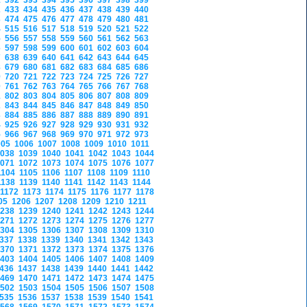
1
392
393
394
395
396
397
398
399
2
433
434
435
436
437
438
439
440
3
474
475
476
477
478
479
480
481
4
515
516
517
518
519
520
521
522
5
556
557
558
559
560
561
562
563
6
597
598
599
600
601
602
603
604
7
638
639
640
641
642
643
644
645
8
679
680
681
682
683
684
685
686
9
720
721
722
723
724
725
726
727
0
761
762
763
764
765
766
767
768
1
802
803
804
805
806
807
808
809
2
843
844
845
846
847
848
849
850
3
884
885
886
887
888
889
890
891
4
925
926
927
928
929
930
931
932
5
966
967
968
969
970
971
972
973
005
1006
1007
1008
1009
1010
1011
1038
1039
1040
1041
1042
1043
1044
1071
1072
1073
1074
1075
1076
1077
1104
1105
1106
1107
1108
1109
1110
1138
1139
1140
1141
1142
1143
1144
1172
1173
1174
1175
1176
1177
1178
05
1206
1207
1208
1209
1210
1211
1238
1239
1240
1241
1242
1243
1244
1271
1272
1273
1274
1275
1276
1277
1304
1305
1306
1307
1308
1309
1310
1337
1338
1339
1340
1341
1342
1343
1370
1371
1372
1373
1374
1375
1376
1403
1404
1405
1406
1407
1408
1409
1436
1437
1438
1439
1440
1441
1442
1469
1470
1471
1472
1473
1474
1475
1502
1503
1504
1505
1506
1507
1508
1535
1536
1537
1538
1539
1540
1541