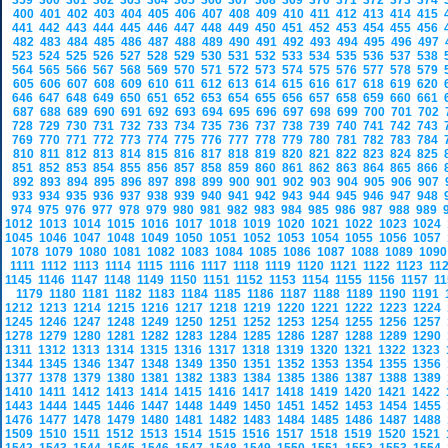
359
360
361
362
363
364
365
366
367
368
369
370
371
372
373
374
400
401
402
403
404
405
406
407
408
409
410
411
412
413
414
415
441
442
443
444
445
446
447
448
449
450
451
452
453
454
455
456
482
483
484
485
486
487
488
489
490
491
492
493
494
495
496
497
523
524
525
526
527
528
529
530
531
532
533
534
535
536
537
538
564
565
566
567
568
569
570
571
572
573
574
575
576
577
578
579
605
606
607
608
609
610
611
612
613
614
615
616
617
618
619
620
646
647
648
649
650
651
652
653
654
655
656
657
658
659
660
661
687
688
689
690
691
692
693
694
695
696
697
698
699
700
701
702
728
729
730
731
732
733
734
735
736
737
738
739
740
741
742
743
769
770
771
772
773
774
775
776
777
778
779
780
781
782
783
784
810
811
812
813
814
815
816
817
818
819
820
821
822
823
824
825
851
852
853
854
855
856
857
858
859
860
861
862
863
864
865
866
892
893
894
895
896
897
898
899
900
901
902
903
904
905
906
907
933
934
935
936
937
938
939
940
941
942
943
944
945
946
947
948
974
975
976
977
978
979
980
981
982
983
984
985
986
987
988
989
1012
1013
1014
1015
1016
1017
1018
1019
1020
1021
1022
1023
1024
1045
1046
1047
1048
1049
1050
1051
1052
1053
1054
1055
1056
1057
1078
1079
1080
1081
1082
1083
1084
1085
1086
1087
1088
1089
109
1111
1112
1113
1114
1115
1116
1117
1118
1119
1120
1121
1122
1123
11
1145
1146
1147
1148
1149
1150
1151
1152
1153
1154
1155
1156
1157
1
1179
1180
1181
1182
1183
1184
1185
1186
1187
1188
1189
1190
1191
1212
1213
1214
1215
1216
1217
1218
1219
1220
1221
1222
1223
1224
1245
1246
1247
1248
1249
1250
1251
1252
1253
1254
1255
1256
1257
1278
1279
1280
1281
1282
1283
1284
1285
1286
1287
1288
1289
1290
1311
1312
1313
1314
1315
1316
1317
1318
1319
1320
1321
1322
1323
1344
1345
1346
1347
1348
1349
1350
1351
1352
1353
1354
1355
1356
1377
1378
1379
1380
1381
1382
1383
1384
1385
1386
1387
1388
1389
1410
1411
1412
1413
1414
1415
1416
1417
1418
1419
1420
1421
1422
1443
1444
1445
1446
1447
1448
1449
1450
1451
1452
1453
1454
1455
1476
1477
1478
1479
1480
1481
1482
1483
1484
1485
1486
1487
1488
1509
1510
1511
1512
1513
1514
1515
1516
1517
1518
1519
1520
1521