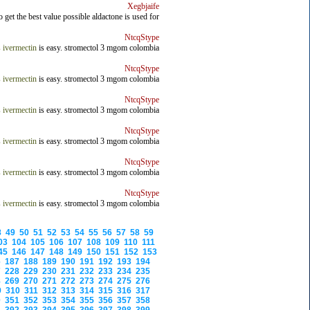
Xegbjaife
o get the best value possible aldactone is used for
NtcqStype
s ivermectin
is easy. stromectol 3 mgom colombia
NtcqStype
s ivermectin
is easy. stromectol 3 mgom colombia
NtcqStype
s ivermectin
is easy. stromectol 3 mgom colombia
NtcqStype
s ivermectin
is easy. stromectol 3 mgom colombia
NtcqStype
s ivermectin
is easy. stromectol 3 mgom colombia
NtcqStype
s ivermectin
is easy. stromectol 3 mgom colombia
8
49
50
51
52
53
54
55
56
57
58
59
03
104
105
106
107
108
109
110
111
45
146
147
148
149
150
151
152
153
6
187
188
189
190
191
192
193
194
7
228
229
230
231
232
233
234
235
8
269
270
271
272
273
274
275
276
9
310
311
312
313
314
315
316
317
0
351
352
353
354
355
356
357
358