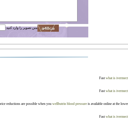
متن تصویر را وارد کنید
Fast
what is ivermect
Fast
what is ivermect
 price reductions are possible when you
wellbutrin blood pressure
is available online at the low
Fast
what is ivermect