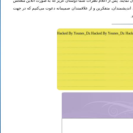
ل نمایند. پس از اعلام نظرات شما دوستان عزیز که به صورت آنلاین منعکس
اندیشمندان، متفکرین و از علاقمندان صمیمانه دعوت می‌کنیم که در جهت
د
Hacked By Younes_Dz Hacked By Younes_Dz Hack