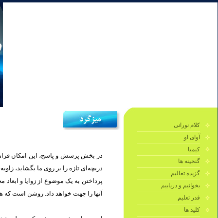
کلام نورانی
آوای او
کیمیا
در بخش پرسش و پاسخ، این امکان فراهم 
گنجینه ها
دریچه‌ای تازه را بر روی ما بگشايد، زاو.
گزیده تعالیم
پرداختن به یک موضوع از زوایا و ابعاد 
بخوانیم و دریابیم
آنها را جهت خواهد داد. روشن است كه هر.
قدر تعلیم
کلید ها