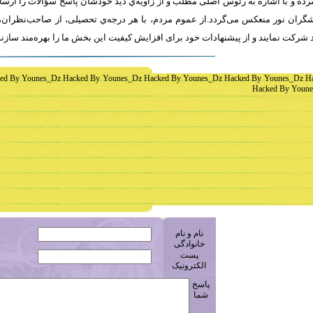
ه و با اشاره به رئوس اصلی مطلب و از زاویه‌ي دید خودشان پاسخ سؤالات را ارسا
ران نور منعکس می‌گردد.از عموم مردم، با هر درجه‌ي تحصیلی، از صاحب‌نظران، 
 شرکت نمايند و از پیشنهادات خود برای افزایش کیفیت اين بخش ما را بهره‌مند سازن
ed By Younes_Dz Hacked By Younes_Dz Hacked By Younes_Dz Hacked By Younes_Dz H
Hacked By Youne
نام و نام
خانوادگی
پست
الکترونیک
پاسخ
شما