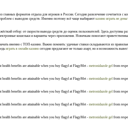
з главных форматов отдыха для игроков в России. Сегодня развлечение сочетается с ко
т проблем с выводом средств. Именно поэтому всё чаще выбирают
казино играть не деньг
ёсткий отбор: от скорости вывода средств до оценок пользователей. Здесь доступны раз
электронные кошельки и варианты через приложения. Новичкам помогают приветственные
т начать именно с ТОП-казино. Важно помнить: удачные ставки складываются из правильн
Ведь
играть в онлайн казино
сегодня предлагают не только азарт, но и возможность вывес
t health benefits are attainable when you buy flagyl at FlagyMet -
metronidazole gel
from respec
t health benefits are attainable when you buy flagyl at FlagyMet -
metronidazole gel
from respec
t health benefits are attainable when you buy flagyl at FlagyMet -
metronidazole gel
from respec
t health benefits are attainable when you buy flagyl at FlagyMet -
metronidazole gel
from respec
t health benefits are attainable when you buy flagyl at FlagyMet -
metronidazole gel
from respec