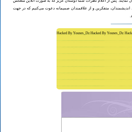
ل نمایند. پس از اعلام نظرات شما دوستان عزیز که به صورت آنلاین منعکس
اندیشمندان، متفکرین و از علاقمندان صمیمانه دعوت می‌کنیم که در جهت
د
Hacked By Younes_Dz Hacked By Younes_Dz Hack