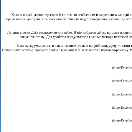
Казино онлайн давно перестали быть чем-то необычным и закрепились как один и
первые плюсы доступны с первых ставок. Многие ищут проверенные казино, где не
Лучшие списки 2025 составлен не случайно. В нём собраны сайты, которые прошли ж
также live-столы. Для удобства предусмотрены разные методы платежей, 
Если вы задумывались, в каком сервисе реально попробовать удачу, то стои
Используйте бонусы, пробуйте слоты с высоким RTP и не бойтесь играть по-разному. 
dinnerExcellen
dinnerExcellen
dinnerExcellen
dinnerExcellen
dinnerExcellen