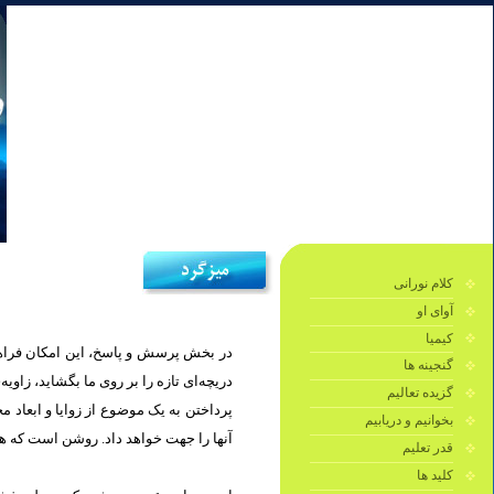
کلام نورانی
آوای او
کیمیا
در بخش پرسش و پاسخ، این امکان فراهم 
گنجینه ها
دریچه‌ای تازه را بر روی ما بگشايد، زاو.
گزیده تعالیم
پرداختن به یک موضوع از زوایا و ابعاد 
بخوانیم و دریابیم
آنها را جهت خواهد داد. روشن است كه هر.
قدر تعلیم
کلید ها