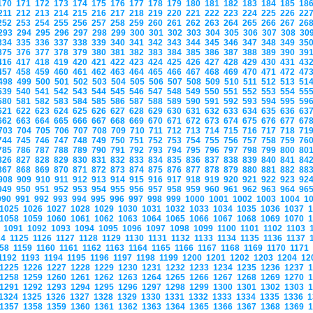
170
171
172
173
174
175
176
177
178
179
180
181
182
183
184
185
18
211
212
213
214
215
216
217
218
219
220
221
222
223
224
225
226
22
252
253
254
255
256
257
258
259
260
261
262
263
264
265
266
267
26
293
294
295
296
297
298
299
300
301
302
303
304
305
306
307
308
30
334
335
336
337
338
339
340
341
342
343
344
345
346
347
348
349
35
375
376
377
378
379
380
381
382
383
384
385
386
387
388
389
390
39
416
417
418
419
420
421
422
423
424
425
426
427
428
429
430
431
43
457
458
459
460
461
462
463
464
465
466
467
468
469
470
471
472
47
498
499
500
501
502
503
504
505
506
507
508
509
510
511
512
513
51
539
540
541
542
543
544
545
546
547
548
549
550
551
552
553
554
55
580
581
582
583
584
585
586
587
588
589
590
591
592
593
594
595
59
621
622
623
624
625
626
627
628
629
630
631
632
633
634
635
636
63
662
663
664
665
666
667
668
669
670
671
672
673
674
675
676
677
67
703
704
705
706
707
708
709
710
711
712
713
714
715
716
717
718
71
744
745
746
747
748
749
750
751
752
753
754
755
756
757
758
759
76
785
786
787
788
789
790
791
792
793
794
795
796
797
798
799
800
80
826
827
828
829
830
831
832
833
834
835
836
837
838
839
840
841
84
867
868
869
870
871
872
873
874
875
876
877
878
879
880
881
882
88
908
909
910
911
912
913
914
915
916
917
918
919
920
921
922
923
92
949
950
951
952
953
954
955
956
957
958
959
960
961
962
963
964
96
990
991
992
993
994
995
996
997
998
999
1000
1001
1002
1003
1004
1
1025
1026
1027
1028
1029
1030
1031
1032
1033
1034
1035
1036
1037
1058
1059
1060
1061
1062
1063
1064
1065
1066
1067
1068
1069
1070
0
1091
1092
1093
1094
1095
1096
1097
1098
1099
1100
1101
1102
1103
24
1125
1126
1127
1128
1129
1130
1131
1132
1133
1134
1135
1136
1137
158
1159
1160
1161
1162
1163
1164
1165
1166
1167
1168
1169
1170
1171
1192
1193
1194
1195
1196
1197
1198
1199
1200
1201
1202
1203
1204
12
1225
1226
1227
1228
1229
1230
1231
1232
1233
1234
1235
1236
1237
1258
1259
1260
1261
1262
1263
1264
1265
1266
1267
1268
1269
1270
1291
1292
1293
1294
1295
1296
1297
1298
1299
1300
1301
1302
1303
1324
1325
1326
1327
1328
1329
1330
1331
1332
1333
1334
1335
1336
1357
1358
1359
1360
1361
1362
1363
1364
1365
1366
1367
1368
1369