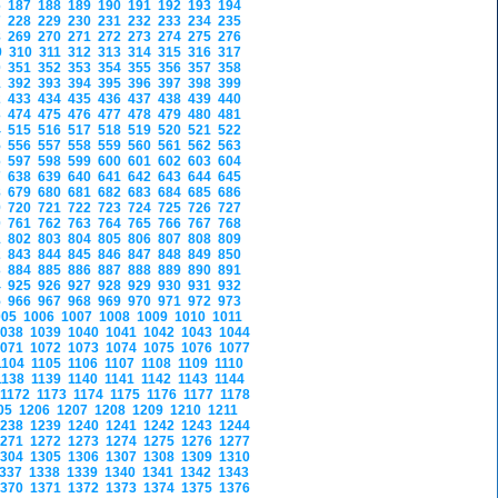
6
187
188
189
190
191
192
193
194
7
228
229
230
231
232
233
234
235
8
269
270
271
272
273
274
275
276
9
310
311
312
313
314
315
316
317
0
351
352
353
354
355
356
357
358
1
392
393
394
395
396
397
398
399
2
433
434
435
436
437
438
439
440
3
474
475
476
477
478
479
480
481
4
515
516
517
518
519
520
521
522
5
556
557
558
559
560
561
562
563
6
597
598
599
600
601
602
603
604
7
638
639
640
641
642
643
644
645
8
679
680
681
682
683
684
685
686
9
720
721
722
723
724
725
726
727
0
761
762
763
764
765
766
767
768
1
802
803
804
805
806
807
808
809
2
843
844
845
846
847
848
849
850
3
884
885
886
887
888
889
890
891
4
925
926
927
928
929
930
931
932
5
966
967
968
969
970
971
972
973
005
1006
1007
1008
1009
1010
1011
1038
1039
1040
1041
1042
1043
1044
1071
1072
1073
1074
1075
1076
1077
1104
1105
1106
1107
1108
1109
1110
1138
1139
1140
1141
1142
1143
1144
1172
1173
1174
1175
1176
1177
1178
05
1206
1207
1208
1209
1210
1211
1238
1239
1240
1241
1242
1243
1244
1271
1272
1273
1274
1275
1276
1277
1304
1305
1306
1307
1308
1309
1310
1337
1338
1339
1340
1341
1342
1343
1370
1371
1372
1373
1374
1375
1376