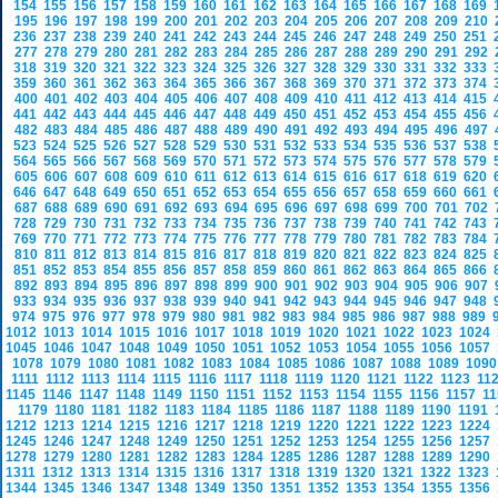
154
155
156
157
158
159
160
161
162
163
164
165
166
167
168
169
195
196
197
198
199
200
201
202
203
204
205
206
207
208
209
210
236
237
238
239
240
241
242
243
244
245
246
247
248
249
250
251
277
278
279
280
281
282
283
284
285
286
287
288
289
290
291
292
318
319
320
321
322
323
324
325
326
327
328
329
330
331
332
333
359
360
361
362
363
364
365
366
367
368
369
370
371
372
373
374
400
401
402
403
404
405
406
407
408
409
410
411
412
413
414
415
441
442
443
444
445
446
447
448
449
450
451
452
453
454
455
456
482
483
484
485
486
487
488
489
490
491
492
493
494
495
496
497
523
524
525
526
527
528
529
530
531
532
533
534
535
536
537
538
564
565
566
567
568
569
570
571
572
573
574
575
576
577
578
579
605
606
607
608
609
610
611
612
613
614
615
616
617
618
619
620
646
647
648
649
650
651
652
653
654
655
656
657
658
659
660
661
687
688
689
690
691
692
693
694
695
696
697
698
699
700
701
702
728
729
730
731
732
733
734
735
736
737
738
739
740
741
742
743
769
770
771
772
773
774
775
776
777
778
779
780
781
782
783
784
810
811
812
813
814
815
816
817
818
819
820
821
822
823
824
825
851
852
853
854
855
856
857
858
859
860
861
862
863
864
865
866
892
893
894
895
896
897
898
899
900
901
902
903
904
905
906
907
933
934
935
936
937
938
939
940
941
942
943
944
945
946
947
948
974
975
976
977
978
979
980
981
982
983
984
985
986
987
988
989
1012
1013
1014
1015
1016
1017
1018
1019
1020
1021
1022
1023
1024
1045
1046
1047
1048
1049
1050
1051
1052
1053
1054
1055
1056
1057
1078
1079
1080
1081
1082
1083
1084
1085
1086
1087
1088
1089
109
1111
1112
1113
1114
1115
1116
1117
1118
1119
1120
1121
1122
1123
11
1145
1146
1147
1148
1149
1150
1151
1152
1153
1154
1155
1156
1157
1
1179
1180
1181
1182
1183
1184
1185
1186
1187
1188
1189
1190
1191
1212
1213
1214
1215
1216
1217
1218
1219
1220
1221
1222
1223
1224
1245
1246
1247
1248
1249
1250
1251
1252
1253
1254
1255
1256
1257
1278
1279
1280
1281
1282
1283
1284
1285
1286
1287
1288
1289
1290
1311
1312
1313
1314
1315
1316
1317
1318
1319
1320
1321
1322
1323
1344
1345
1346
1347
1348
1349
1350
1351
1352
1353
1354
1355
1356