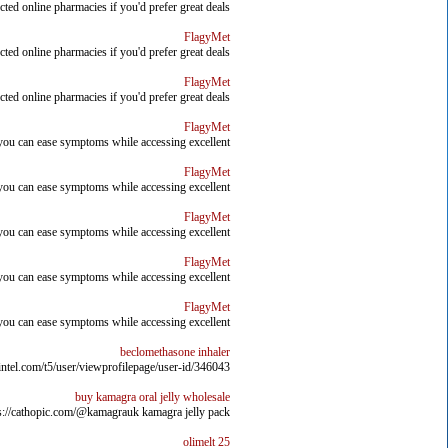
ted online pharmacies if you'd prefer great deals
FlagyMet
ted online pharmacies if you'd prefer great deals
FlagyMet
ted online pharmacies if you'd prefer great deals
FlagyMet
you can ease symptoms while accessing excellent
FlagyMet
you can ease symptoms while accessing excellent
FlagyMet
you can ease symptoms while accessing excellent
FlagyMet
you can ease symptoms while accessing excellent
FlagyMet
you can ease symptoms while accessing excellent
beclomethasone inhaler
ntel.com/t5/user/viewprofilepage/user-id/346043
buy kamagra oral jelly wholesale
s://cathopic.com/@kamagrauk kamagra jelly pack
olimelt 25