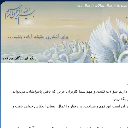
پیوند ها
ارسال مقالات
ارسال نامه
|
|
تا [مبادا] كسى بگويد: افسوس بر آنچه در كار خدا كوتاهى كردم! و حقّا كه من از ريشخند كنندگان بودم. سوره زمر 56
بگو: اى بندگان من كه بر خويشتن 
یم سؤالات کلیدی و مهم شما كاربران عزیز، که یافتن پاسخ‌‌شان، مي‌تواند
ی بگذاریم
تر آن است.این فهم و شناخت، در رفتار و اعمال انسان انعكاس خواهد يافت و