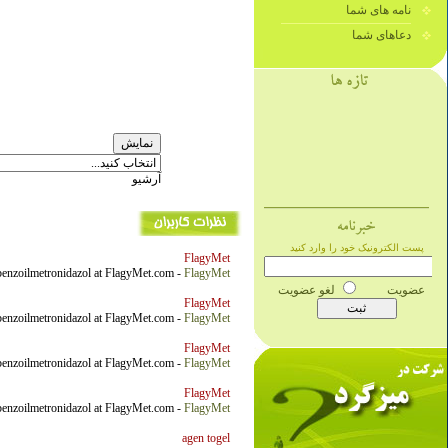
نامه های شما
دعاهای شما
آرشیو
FlagyMet
 benzoilmetronidazol at FlagyMet.com -
FlagyMet
FlagyMet
 benzoilmetronidazol at FlagyMet.com -
FlagyMet
FlagyMet
 benzoilmetronidazol at FlagyMet.com -
FlagyMet
FlagyMet
 benzoilmetronidazol at FlagyMet.com -
FlagyMet
agen togel