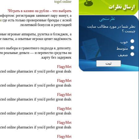
togel online
Играть в казино на рубли – что выбрать?
мфортом: регистрация занимает пару минут, а
и
где есть только проверенные бренды с ясной
политикой бонусов и репутацией.
نظر شما در مورد مطالب سایت
چیست ؟
ные игровые аппараты, рулетка и блэкджек, а
 пакеты, а опытные игроки ценят надёжность.
خوب
ого выбора и грамотного подхода к депозиту.
متوسط
ти реальные деньги — и перевести средства на
ضعیف
карту без задержек.
FlagyMet
ted online pharmacies if you'd prefer great deals
FlagyMet
ted online pharmacies if you'd prefer great deals
FlagyMet
ted online pharmacies if you'd prefer great deals
FlagyMet
ted online pharmacies if you'd prefer great deals
FlagyMet
ted online pharmacies if you'd prefer great deals
FlagyMet