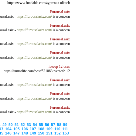
https://www.fundable.com/zyprexa t olimelt
FurousaLasix
rousaLasix -
https://furousalasix.com/
is a concern.
FurousaLasix
rousaLasix -
https://furousalasix.com/
is a concern.
FurousaLasix
rousaLasix -
https://furousalasix.com/
is a concern.
FurousaLasix
rousaLasix -
https://furousalasix.com/
is a concern.
ivecop 12 uses
https://ummalife.com/post/521068 iverscab 12
FurousaLasix
rousaLasix -
https://furousalasix.com/
is a concern.
FurousaLasix
rousaLasix -
https://furousalasix.com/
is a concern.
FurousaLasix
rousaLasix -
https://furousalasix.com/
is a concern.
8
49
50
51
52
53
54
55
56
57
58
59
03
104
105
106
107
108
109
110
111
45
146
147
148
149
150
151
152
153