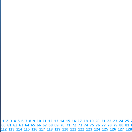
1
2
3
4
5
6
7
8
9
10
11
12
13
14
15
16
17
18
19
20
21
22
23
24
25
60
61
62
63
64
65
66
67
68
69
70
71
72
73
74
75
76
77
78
79
80
81
112
113
114
115
116
117
118
119
120
121
122
123
124
125
126
127
12