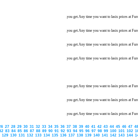
you get.Any time you want to lasix prices at Fu
you get.Any time you want to lasix prices at Fu
you get.Any time you want to lasix prices at Fu
you get.Any time you want to lasix prices at Fu
you get.Any time you want to lasix prices at Fu
you get.Any time you want to lasix prices at Fu
you get.Any time you want to lasix prices at Fu
26
27
28
29
30
31
32
33
34
35
36
37
38
39
40
41
42
43
44
45
46
47
4
82
83
84
85
86
87
88
89
90
91
92
93
94
95
96
97
98
99
100
101
102
1
8
129
130
131
132
133
134
135
136
137
138
139
140
141
142
143
144
1