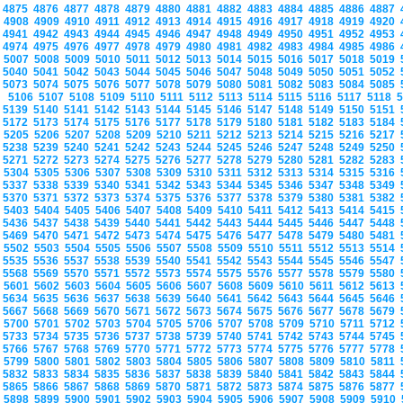
4875
4876
4877
4878
4879
4880
4881
4882
4883
4884
4885
4886
4887
4908
4909
4910
4911
4912
4913
4914
4915
4916
4917
4918
4919
4920
4941
4942
4943
4944
4945
4946
4947
4948
4949
4950
4951
4952
4953
4974
4975
4976
4977
4978
4979
4980
4981
4982
4983
4984
4985
4986
5007
5008
5009
5010
5011
5012
5013
5014
5015
5016
5017
5018
5019
5040
5041
5042
5043
5044
5045
5046
5047
5048
5049
5050
5051
5052
5073
5074
5075
5076
5077
5078
5079
5080
5081
5082
5083
5084
5085
5106
5107
5108
5109
5110
5111
5112
5113
5114
5115
5116
5117
5118
5139
5140
5141
5142
5143
5144
5145
5146
5147
5148
5149
5150
5151
5172
5173
5174
5175
5176
5177
5178
5179
5180
5181
5182
5183
5184
5205
5206
5207
5208
5209
5210
5211
5212
5213
5214
5215
5216
5217
5238
5239
5240
5241
5242
5243
5244
5245
5246
5247
5248
5249
5250
5271
5272
5273
5274
5275
5276
5277
5278
5279
5280
5281
5282
5283
5304
5305
5306
5307
5308
5309
5310
5311
5312
5313
5314
5315
5316
5337
5338
5339
5340
5341
5342
5343
5344
5345
5346
5347
5348
5349
5370
5371
5372
5373
5374
5375
5376
5377
5378
5379
5380
5381
5382
5403
5404
5405
5406
5407
5408
5409
5410
5411
5412
5413
5414
5415
5436
5437
5438
5439
5440
5441
5442
5443
5444
5445
5446
5447
5448
5469
5470
5471
5472
5473
5474
5475
5476
5477
5478
5479
5480
5481
5502
5503
5504
5505
5506
5507
5508
5509
5510
5511
5512
5513
5514
5535
5536
5537
5538
5539
5540
5541
5542
5543
5544
5545
5546
5547
5568
5569
5570
5571
5572
5573
5574
5575
5576
5577
5578
5579
5580
5601
5602
5603
5604
5605
5606
5607
5608
5609
5610
5611
5612
5613
5634
5635
5636
5637
5638
5639
5640
5641
5642
5643
5644
5645
5646
5667
5668
5669
5670
5671
5672
5673
5674
5675
5676
5677
5678
5679
5700
5701
5702
5703
5704
5705
5706
5707
5708
5709
5710
5711
5712
5733
5734
5735
5736
5737
5738
5739
5740
5741
5742
5743
5744
5745
5766
5767
5768
5769
5770
5771
5772
5773
5774
5775
5776
5777
5778
5799
5800
5801
5802
5803
5804
5805
5806
5807
5808
5809
5810
5811
5832
5833
5834
5835
5836
5837
5838
5839
5840
5841
5842
5843
5844
5865
5866
5867
5868
5869
5870
5871
5872
5873
5874
5875
5876
5877
5898
5899
5900
5901
5902
5903
5904
5905
5906
5907
5908
5909
5910