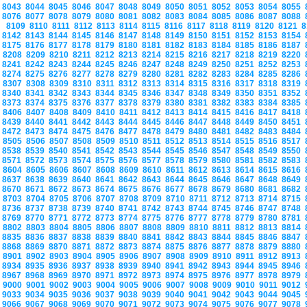
8043
8044
8045
8046
8047
8048
8049
8050
8051
8052
8053
8054
8055
8076
8077
8078
8079
8080
8081
8082
8083
8084
8085
8086
8087
8088
8109
8110
8111
8112
8113
8114
8115
8116
8117
8118
8119
8120
8121
8
8142
8143
8144
8145
8146
8147
8148
8149
8150
8151
8152
8153
8154
8175
8176
8177
8178
8179
8180
8181
8182
8183
8184
8185
8186
8187
8208
8209
8210
8211
8212
8213
8214
8215
8216
8217
8218
8219
8220
8241
8242
8243
8244
8245
8246
8247
8248
8249
8250
8251
8252
8253
8274
8275
8276
8277
8278
8279
8280
8281
8282
8283
8284
8285
8286
8307
8308
8309
8310
8311
8312
8313
8314
8315
8316
8317
8318
8319
8340
8341
8342
8343
8344
8345
8346
8347
8348
8349
8350
8351
8352
8373
8374
8375
8376
8377
8378
8379
8380
8381
8382
8383
8384
8385
8406
8407
8408
8409
8410
8411
8412
8413
8414
8415
8416
8417
8418
8439
8440
8441
8442
8443
8444
8445
8446
8447
8448
8449
8450
8451
8472
8473
8474
8475
8476
8477
8478
8479
8480
8481
8482
8483
8484
8505
8506
8507
8508
8509
8510
8511
8512
8513
8514
8515
8516
8517
8538
8539
8540
8541
8542
8543
8544
8545
8546
8547
8548
8549
8550
8571
8572
8573
8574
8575
8576
8577
8578
8579
8580
8581
8582
8583
8604
8605
8606
8607
8608
8609
8610
8611
8612
8613
8614
8615
8616
8637
8638
8639
8640
8641
8642
8643
8644
8645
8646
8647
8648
8649
8670
8671
8672
8673
8674
8675
8676
8677
8678
8679
8680
8681
8682
8703
8704
8705
8706
8707
8708
8709
8710
8711
8712
8713
8714
8715
8736
8737
8738
8739
8740
8741
8742
8743
8744
8745
8746
8747
8748
8769
8770
8771
8772
8773
8774
8775
8776
8777
8778
8779
8780
8781
8802
8803
8804
8805
8806
8807
8808
8809
8810
8811
8812
8813
8814
8835
8836
8837
8838
8839
8840
8841
8842
8843
8844
8845
8846
8847
8868
8869
8870
8871
8872
8873
8874
8875
8876
8877
8878
8879
8880
8901
8902
8903
8904
8905
8906
8907
8908
8909
8910
8911
8912
8913
8934
8935
8936
8937
8938
8939
8940
8941
8942
8943
8944
8945
8946
8967
8968
8969
8970
8971
8972
8973
8974
8975
8976
8977
8978
8979
9000
9001
9002
9003
9004
9005
9006
9007
9008
9009
9010
9011
9012
9033
9034
9035
9036
9037
9038
9039
9040
9041
9042
9043
9044
9045
9066
9067
9068
9069
9070
9071
9072
9073
9074
9075
9076
9077
9078