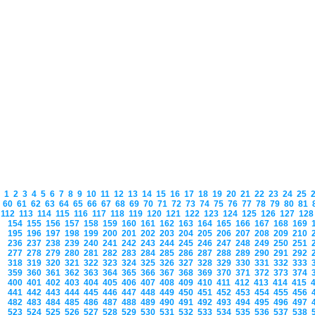
1
2
3
4
5
6
7
8
9
10
11
12
13
14
15
16
17
18
19
20
21
22
23
24
25
60
61
62
63
64
65
66
67
68
69
70
71
72
73
74
75
76
77
78
79
80
81
112
113
114
115
116
117
118
119
120
121
122
123
124
125
126
127
12
154
155
156
157
158
159
160
161
162
163
164
165
166
167
168
169
195
196
197
198
199
200
201
202
203
204
205
206
207
208
209
210
236
237
238
239
240
241
242
243
244
245
246
247
248
249
250
251
277
278
279
280
281
282
283
284
285
286
287
288
289
290
291
292
318
319
320
321
322
323
324
325
326
327
328
329
330
331
332
333
359
360
361
362
363
364
365
366
367
368
369
370
371
372
373
374
400
401
402
403
404
405
406
407
408
409
410
411
412
413
414
415
441
442
443
444
445
446
447
448
449
450
451
452
453
454
455
456
482
483
484
485
486
487
488
489
490
491
492
493
494
495
496
497
523
524
525
526
527
528
529
530
531
532
533
534
535
536
537
538