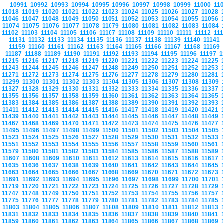
10991
10992
10993
10994
10995
10996
10997
10998
10999
11000
11
11018
11019
11020
11021
11022
11023
11024
11025
11026
11027
11028
11046
11047
11048
11049
11050
11051
11052
11053
11054
11055
11056
11074
11075
11076
11077
11078
11079
11080
11081
11082
11083
11084
11102
11103
11104
11105
11106
11107
11108
11109
11110
11111
11112
11
11131
11132
11133
11134
11135
11136
11137
11138
11139
11140
11141
11159
11160
11161
11162
11163
11164
11165
11166
11167
11168
11169
11187
11188
11189
11190
11191
11192
11193
11194
11195
11196
11197
1
11215
11216
11217
11218
11219
11220
11221
11222
11223
11224
11225
11243
11244
11245
11246
11247
11248
11249
11250
11251
11252
11253
11271
11272
11273
11274
11275
11276
11277
11278
11279
11280
11281
11299
11300
11301
11302
11303
11304
11305
11306
11307
11308
11309
11327
11328
11329
11330
11331
11332
11333
11334
11335
11336
11337
11355
11356
11357
11358
11359
11360
11361
11362
11363
11364
11365
11383
11384
11385
11386
11387
11388
11389
11390
11391
11392
11393
11411
11412
11413
11414
11415
11416
11417
11418
11419
11420
11421
11439
11440
11441
11442
11443
11444
11445
11446
11447
11448
11449
11467
11468
11469
11470
11471
11472
11473
11474
11475
11476
11477
11495
11496
11497
11498
11499
11500
11501
11502
11503
11504
11505
11523
11524
11525
11526
11527
11528
11529
11530
11531
11532
11533
11551
11552
11553
11554
11555
11556
11557
11558
11559
11560
11561
11579
11580
11581
11582
11583
11584
11585
11586
11587
11588
11589
11607
11608
11609
11610
11611
11612
11613
11614
11615
11616
11617
11635
11636
11637
11638
11639
11640
11641
11642
11643
11644
11645
11663
11664
11665
11666
11667
11668
11669
11670
11671
11672
11673
11691
11692
11693
11694
11695
11696
11697
11698
11699
11700
11701
11719
11720
11721
11722
11723
11724
11725
11726
11727
11728
11729
11747
11748
11749
11750
11751
11752
11753
11754
11755
11756
11757
11775
11776
11777
11778
11779
11780
11781
11782
11783
11784
11785
11803
11804
11805
11806
11807
11808
11809
11810
11811
11812
11813
11831
11832
11833
11834
11835
11836
11837
11838
11839
11840
11841
11859
11860
11861
11862
11863
11864
11865
11866
11867
11868
11869