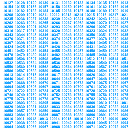
10127
10128
10129
10130
10131
10132
10133
10134
10135
10136
101
10154
10155
10156
10157
10158
10159
10160
10161
10162
10163
101
10181
10182
10183
10184
10185
10186
10187
10188
10189
10190
101
10208
10209
10210
10211
10212
10213
10214
10215
10216
10217
102
10235
10236
10237
10238
10239
10240
10241
10242
10243
10244
102
10262
10263
10264
10265
10266
10267
10268
10269
10270
10271
102
10289
10290
10291
10292
10293
10294
10295
10296
10297
10298
102
10316
10317
10318
10319
10320
10321
10322
10323
10324
10325
103
10343
10344
10345
10346
10347
10348
10349
10350
10351
10352
103
10370
10371
10372
10373
10374
10375
10376
10377
10378
10379
103
10397
10398
10399
10400
10401
10402
10403
10404
10405
10406
104
10424
10425
10426
10427
10428
10429
10430
10431
10432
10433
104
10451
10452
10453
10454
10455
10456
10457
10458
10459
10460
104
10478
10479
10480
10481
10482
10483
10484
10485
10486
10487
104
10505
10506
10507
10508
10509
10510
10511
10512
10513
10514
105
10532
10533
10534
10535
10536
10537
10538
10539
10540
10541
105
10559
10560
10561
10562
10563
10564
10565
10566
10567
10568
105
10586
10587
10588
10589
10590
10591
10592
10593
10594
10595
105
10613
10614
10615
10616
10617
10618
10619
10620
10621
10622
106
10640
10641
10642
10643
10644
10645
10646
10647
10648
10649
106
10667
10668
10669
10670
10671
10672
10673
10674
10675
10676
106
10694
10695
10696
10697
10698
10699
10700
10701
10702
10703
107
10721
10722
10723
10724
10725
10726
10727
10728
10729
10730
107
10748
10749
10750
10751
10752
10753
10754
10755
10756
10757
107
10775
10776
10777
10778
10779
10780
10781
10782
10783
10784
107
10802
10803
10804
10805
10806
10807
10808
10809
10810
10811
108
10829
10830
10831
10832
10833
10834
10835
10836
10837
10838
108
10856
10857
10858
10859
10860
10861
10862
10863
10864
10865
108
10883
10884
10885
10886
10887
10888
10889
10890
10891
10892
108
10910
10911
10912
10913
10914
10915
10916
10917
10918
10919
109
10937
10938
10939
10940
10941
10942
10943
10944
10945
10946
109
10964
10965
10966
10967
10968
10969
10970
10971
10972
10973
109