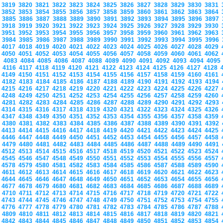
3819
3820
3821
3822
3823
3824
3825
3826
3827
3828
3829
3830
3831
3852
3853
3854
3855
3856
3857
3858
3859
3860
3861
3862
3863
3864
3885
3886
3887
3888
3889
3890
3891
3892
3893
3894
3895
3896
3897
3918
3919
3920
3921
3922
3923
3924
3925
3926
3927
3928
3929
3930
3951
3952
3953
3954
3955
3956
3957
3958
3959
3960
3961
3962
3963
3984
3985
3986
3987
3988
3989
3990
3991
3992
3993
3994
3995
3996
4017
4018
4019
4020
4021
4022
4023
4024
4025
4026
4027
4028
4029
4050
4051
4052
4053
4054
4055
4056
4057
4058
4059
4060
4061
4062
4083
4084
4085
4086
4087
4088
4089
4090
4091
4092
4093
4094
409
4116
4117
4118
4119
4120
4121
4122
4123
4124
4125
4126
4127
4128
4149
4150
4151
4152
4153
4154
4155
4156
4157
4158
4159
4160
4161
4182
4183
4184
4185
4186
4187
4188
4189
4190
4191
4192
4193
4194
4215
4216
4217
4218
4219
4220
4221
4222
4223
4224
4225
4226
4227
4248
4249
4250
4251
4252
4253
4254
4255
4256
4257
4258
4259
4260
4281
4282
4283
4284
4285
4286
4287
4288
4289
4290
4291
4292
4293
4314
4315
4316
4317
4318
4319
4320
4321
4322
4323
4324
4325
4326
4347
4348
4349
4350
4351
4352
4353
4354
4355
4356
4357
4358
4359
4380
4381
4382
4383
4384
4385
4386
4387
4388
4389
4390
4391
4392
4413
4414
4415
4416
4417
4418
4419
4420
4421
4422
4423
4424
4425
4446
4447
4448
4449
4450
4451
4452
4453
4454
4455
4456
4457
4458
4479
4480
4481
4482
4483
4484
4485
4486
4487
4488
4489
4490
4491
4512
4513
4514
4515
4516
4517
4518
4519
4520
4521
4522
4523
4524
4545
4546
4547
4548
4549
4550
4551
4552
4553
4554
4555
4556
4557
4578
4579
4580
4581
4582
4583
4584
4585
4586
4587
4588
4589
4590
4611
4612
4613
4614
4615
4616
4617
4618
4619
4620
4621
4622
4623
4644
4645
4646
4647
4648
4649
4650
4651
4652
4653
4654
4655
4656
4677
4678
4679
4680
4681
4682
4683
4684
4685
4686
4687
4688
4689
4710
4711
4712
4713
4714
4715
4716
4717
4718
4719
4720
4721
4722
4743
4744
4745
4746
4747
4748
4749
4750
4751
4752
4753
4754
4755
4776
4777
4778
4779
4780
4781
4782
4783
4784
4785
4786
4787
4788
4809
4810
4811
4812
4813
4814
4815
4816
4817
4818
4819
4820
4821
4842
4843
4844
4845
4846
4847
4848
4849
4850
4851
4852
4853
4854