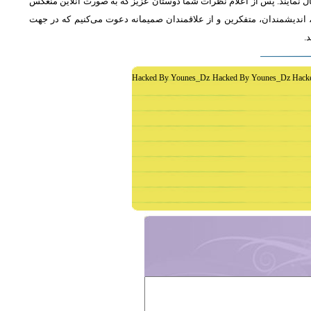
ل نمایند. پس از اعلام نظرات شما دوستان عزیز که به صورت آنلاین منعکس
اندیشمندان، متفکرین و از علاقمندان صمیمانه دعوت می‌کنیم که در جهت
د
Hacked By Younes_Dz Hacked By Younes_Dz Hack