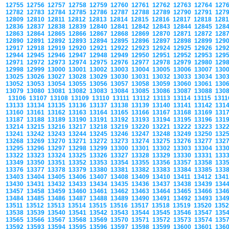
12755
12756
12757
12758
12759
12760
12761
12762
12763
12764
127
12782
12783
12784
12785
12786
12787
12788
12789
12790
12791
127
12809
12810
12811
12812
12813
12814
12815
12816
12817
12818
128
12836
12837
12838
12839
12840
12841
12842
12843
12844
12845
128
12863
12864
12865
12866
12867
12868
12869
12870
12871
12872
128
12890
12891
12892
12893
12894
12895
12896
12897
12898
12899
129
12917
12918
12919
12920
12921
12922
12923
12924
12925
12926
129
12944
12945
12946
12947
12948
12949
12950
12951
12952
12953
129
12971
12972
12973
12974
12975
12976
12977
12978
12979
12980
129
12998
12999
13000
13001
13002
13003
13004
13005
13006
13007
130
13025
13026
13027
13028
13029
13030
13031
13032
13033
13034
130
13052
13053
13054
13055
13056
13057
13058
13059
13060
13061
130
13079
13080
13081
13082
13083
13084
13085
13086
13087
13088
130
13106
13107
13108
13109
13110
13111
13112
13113
13114
13115
131
13133
13134
13135
13136
13137
13138
13139
13140
13141
13142
131
13160
13161
13162
13163
13164
13165
13166
13167
13168
13169
131
13187
13188
13189
13190
13191
13192
13193
13194
13195
13196
131
13214
13215
13216
13217
13218
13219
13220
13221
13222
13223
132
13241
13242
13243
13244
13245
13246
13247
13248
13249
13250
132
13268
13269
13270
13271
13272
13273
13274
13275
13276
13277
132
13295
13296
13297
13298
13299
13300
13301
13302
13303
13304
133
13322
13323
13324
13325
13326
13327
13328
13329
13330
13331
133
13349
13350
13351
13352
13353
13354
13355
13356
13357
13358
133
13376
13377
13378
13379
13380
13381
13382
13383
13384
13385
133
13403
13404
13405
13406
13407
13408
13409
13410
13411
13412
134
13430
13431
13432
13433
13434
13435
13436
13437
13438
13439
134
13457
13458
13459
13460
13461
13462
13463
13464
13465
13466
134
13484
13485
13486
13487
13488
13489
13490
13491
13492
13493
134
13511
13512
13513
13514
13515
13516
13517
13518
13519
13520
135
13538
13539
13540
13541
13542
13543
13544
13545
13546
13547
135
13565
13566
13567
13568
13569
13570
13571
13572
13573
13574
135
13592
13593
13594
13595
13596
13597
13598
13599
13600
13601
136