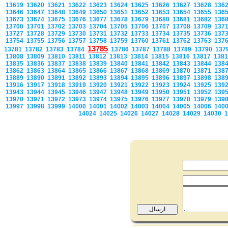
13619
13620
13621
13622
13623
13624
13625
13626
13627
13628
136
13646
13647
13648
13649
13650
13651
13652
13653
13654
13655
136
13673
13674
13675
13676
13677
13678
13679
13680
13681
13682
136
13700
13701
13702
13703
13704
13705
13706
13707
13708
13709
137
13727
13728
13729
13730
13731
13732
13733
13734
13735
13736
137
13754
13755
13756
13757
13758
13759
13760
13761
13762
13763
137
13785
13781
13782
13783
13784
13786
13787
13788
13789
13790
137
13808
13809
13810
13811
13812
13813
13814
13815
13816
13817
138
13835
13836
13837
13838
13839
13840
13841
13842
13843
13844
138
13862
13863
13864
13865
13866
13867
13868
13869
13870
13871
138
13889
13890
13891
13892
13893
13894
13895
13896
13897
13898
138
13916
13917
13918
13919
13920
13921
13922
13923
13924
13925
139
13943
13944
13945
13946
13947
13948
13949
13950
13951
13952
139
13970
13971
13972
13973
13974
13975
13976
13977
13978
13979
139
13997
13998
13999
14000
14001
14002
14003
14004
14005
14006
140
14024
14025
14026
14027
14028
14029
14030