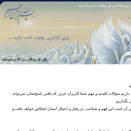
پیوند ها
ارسال مقالات
ارسال نامه
|
|
|
تا [مبادا] كسى بگويد: افسوس بر آنچه در كار خدا كوتاهى كردم! و حقّا كه من از ريشخند كنندگان بودم. سوره زمر 56
بگو: اى بندگان من كه بر خويشتن زياده‏ ر
ت
یم سؤالات کلیدی و مهم شما كاربران عزیز، که یافتن پاسخ‌‌شان، مي‌تواند
ی بگذاریم
تر آن است.این فهم و شناخت، در رفتار و اعمال انسان انعكاس خواهد يافت و