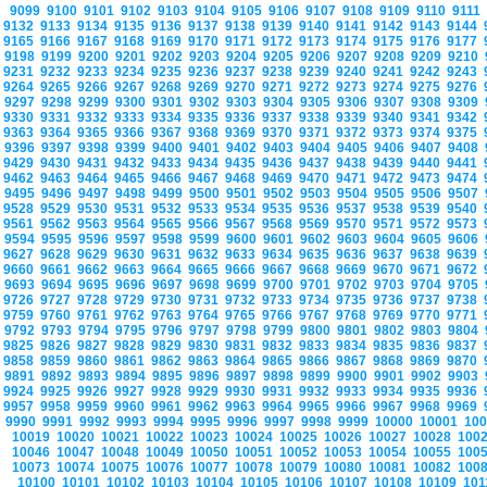
9099
9100
9101
9102
9103
9104
9105
9106
9107
9108
9109
9110
9111
9132
9133
9134
9135
9136
9137
9138
9139
9140
9141
9142
9143
9144
9165
9166
9167
9168
9169
9170
9171
9172
9173
9174
9175
9176
9177
9198
9199
9200
9201
9202
9203
9204
9205
9206
9207
9208
9209
9210
9231
9232
9233
9234
9235
9236
9237
9238
9239
9240
9241
9242
9243
9264
9265
9266
9267
9268
9269
9270
9271
9272
9273
9274
9275
9276
9297
9298
9299
9300
9301
9302
9303
9304
9305
9306
9307
9308
9309
9330
9331
9332
9333
9334
9335
9336
9337
9338
9339
9340
9341
9342
9363
9364
9365
9366
9367
9368
9369
9370
9371
9372
9373
9374
9375
9396
9397
9398
9399
9400
9401
9402
9403
9404
9405
9406
9407
9408
9429
9430
9431
9432
9433
9434
9435
9436
9437
9438
9439
9440
9441
9462
9463
9464
9465
9466
9467
9468
9469
9470
9471
9472
9473
9474
9495
9496
9497
9498
9499
9500
9501
9502
9503
9504
9505
9506
9507
9528
9529
9530
9531
9532
9533
9534
9535
9536
9537
9538
9539
9540
9561
9562
9563
9564
9565
9566
9567
9568
9569
9570
9571
9572
9573
9594
9595
9596
9597
9598
9599
9600
9601
9602
9603
9604
9605
9606
9627
9628
9629
9630
9631
9632
9633
9634
9635
9636
9637
9638
9639
9660
9661
9662
9663
9664
9665
9666
9667
9668
9669
9670
9671
9672
9693
9694
9695
9696
9697
9698
9699
9700
9701
9702
9703
9704
9705
9726
9727
9728
9729
9730
9731
9732
9733
9734
9735
9736
9737
9738
9759
9760
9761
9762
9763
9764
9765
9766
9767
9768
9769
9770
9771
9792
9793
9794
9795
9796
9797
9798
9799
9800
9801
9802
9803
9804
9825
9826
9827
9828
9829
9830
9831
9832
9833
9834
9835
9836
9837
9858
9859
9860
9861
9862
9863
9864
9865
9866
9867
9868
9869
9870
9891
9892
9893
9894
9895
9896
9897
9898
9899
9900
9901
9902
9903
9924
9925
9926
9927
9928
9929
9930
9931
9932
9933
9934
9935
9936
9957
9958
9959
9960
9961
9962
9963
9964
9965
9966
9967
9968
9969
9990
9991
9992
9993
9994
9995
9996
9997
9998
9999
10000
10001
10
10019
10020
10021
10022
10023
10024
10025
10026
10027
10028
100
10046
10047
10048
10049
10050
10051
10052
10053
10054
10055
100
10073
10074
10075
10076
10077
10078
10079
10080
10081
10082
100
10100
10101
10102
10103
10104
10105
10106
10107
10108
10109
10