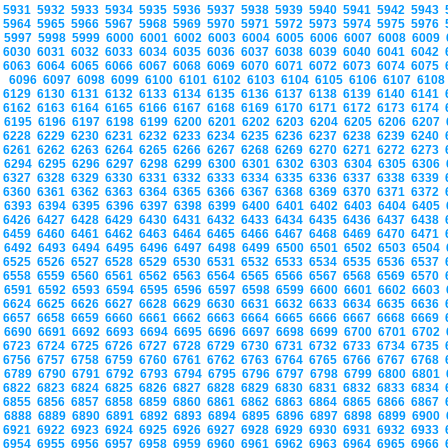
5931
5932
5933
5934
5935
5936
5937
5938
5939
5940
5941
5942
5943
5964
5965
5966
5967
5968
5969
5970
5971
5972
5973
5974
5975
5976
5997
5998
5999
6000
6001
6002
6003
6004
6005
6006
6007
6008
6009
6030
6031
6032
6033
6034
6035
6036
6037
6038
6039
6040
6041
6042
6063
6064
6065
6066
6067
6068
6069
6070
6071
6072
6073
6074
6075
6096
6097
6098
6099
6100
6101
6102
6103
6104
6105
6106
6107
610
6129
6130
6131
6132
6133
6134
6135
6136
6137
6138
6139
6140
6141
6162
6163
6164
6165
6166
6167
6168
6169
6170
6171
6172
6173
6174
6195
6196
6197
6198
6199
6200
6201
6202
6203
6204
6205
6206
6207
6228
6229
6230
6231
6232
6233
6234
6235
6236
6237
6238
6239
6240
6261
6262
6263
6264
6265
6266
6267
6268
6269
6270
6271
6272
6273
6294
6295
6296
6297
6298
6299
6300
6301
6302
6303
6304
6305
6306
6327
6328
6329
6330
6331
6332
6333
6334
6335
6336
6337
6338
6339
6360
6361
6362
6363
6364
6365
6366
6367
6368
6369
6370
6371
6372
6393
6394
6395
6396
6397
6398
6399
6400
6401
6402
6403
6404
6405
6426
6427
6428
6429
6430
6431
6432
6433
6434
6435
6436
6437
6438
6459
6460
6461
6462
6463
6464
6465
6466
6467
6468
6469
6470
6471
6492
6493
6494
6495
6496
6497
6498
6499
6500
6501
6502
6503
6504
6525
6526
6527
6528
6529
6530
6531
6532
6533
6534
6535
6536
6537
6558
6559
6560
6561
6562
6563
6564
6565
6566
6567
6568
6569
6570
6591
6592
6593
6594
6595
6596
6597
6598
6599
6600
6601
6602
6603
6624
6625
6626
6627
6628
6629
6630
6631
6632
6633
6634
6635
6636
6657
6658
6659
6660
6661
6662
6663
6664
6665
6666
6667
6668
6669
6690
6691
6692
6693
6694
6695
6696
6697
6698
6699
6700
6701
6702
6723
6724
6725
6726
6727
6728
6729
6730
6731
6732
6733
6734
6735
6756
6757
6758
6759
6760
6761
6762
6763
6764
6765
6766
6767
6768
6789
6790
6791
6792
6793
6794
6795
6796
6797
6798
6799
6800
6801
6822
6823
6824
6825
6826
6827
6828
6829
6830
6831
6832
6833
6834
6855
6856
6857
6858
6859
6860
6861
6862
6863
6864
6865
6866
6867
6888
6889
6890
6891
6892
6893
6894
6895
6896
6897
6898
6899
6900
6921
6922
6923
6924
6925
6926
6927
6928
6929
6930
6931
6932
6933
6954
6955
6956
6957
6958
6959
6960
6961
6962
6963
6964
6965
6966