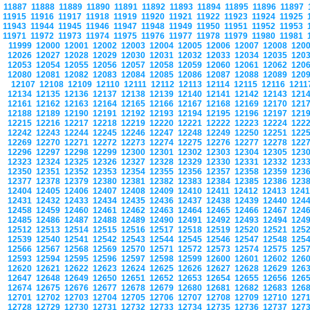
11887
11888
11889
11890
11891
11892
11893
11894
11895
11896
11897
11915
11916
11917
11918
11919
11920
11921
11922
11923
11924
11925
11943
11944
11945
11946
11947
11948
11949
11950
11951
11952
11953
11971
11972
11973
11974
11975
11976
11977
11978
11979
11980
11981
11999
12000
12001
12002
12003
12004
12005
12006
12007
12008
120
12026
12027
12028
12029
12030
12031
12032
12033
12034
12035
120
12053
12054
12055
12056
12057
12058
12059
12060
12061
12062
120
12080
12081
12082
12083
12084
12085
12086
12087
12088
12089
120
12107
12108
12109
12110
12111
12112
12113
12114
12115
12116
121
12134
12135
12136
12137
12138
12139
12140
12141
12142
12143
121
12161
12162
12163
12164
12165
12166
12167
12168
12169
12170
121
12188
12189
12190
12191
12192
12193
12194
12195
12196
12197
121
12215
12216
12217
12218
12219
12220
12221
12222
12223
12224
122
12242
12243
12244
12245
12246
12247
12248
12249
12250
12251
122
12269
12270
12271
12272
12273
12274
12275
12276
12277
12278
122
12296
12297
12298
12299
12300
12301
12302
12303
12304
12305
123
12323
12324
12325
12326
12327
12328
12329
12330
12331
12332
123
12350
12351
12352
12353
12354
12355
12356
12357
12358
12359
123
12377
12378
12379
12380
12381
12382
12383
12384
12385
12386
123
12404
12405
12406
12407
12408
12409
12410
12411
12412
12413
124
12431
12432
12433
12434
12435
12436
12437
12438
12439
12440
124
12458
12459
12460
12461
12462
12463
12464
12465
12466
12467
124
12485
12486
12487
12488
12489
12490
12491
12492
12493
12494
124
12512
12513
12514
12515
12516
12517
12518
12519
12520
12521
125
12539
12540
12541
12542
12543
12544
12545
12546
12547
12548
125
12566
12567
12568
12569
12570
12571
12572
12573
12574
12575
125
12593
12594
12595
12596
12597
12598
12599
12600
12601
12602
126
12620
12621
12622
12623
12624
12625
12626
12627
12628
12629
126
12647
12648
12649
12650
12651
12652
12653
12654
12655
12656
126
12674
12675
12676
12677
12678
12679
12680
12681
12682
12683
126
12701
12702
12703
12704
12705
12706
12707
12708
12709
12710
127
12728
12729
12730
12731
12732
12733
12734
12735
12736
12737
127