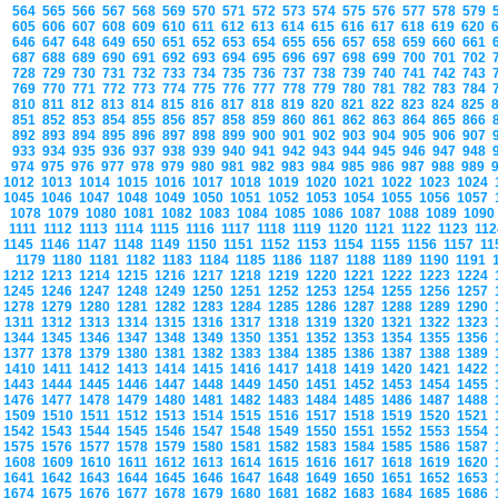
564
565
566
567
568
569
570
571
572
573
574
575
576
577
578
579
605
606
607
608
609
610
611
612
613
614
615
616
617
618
619
620
646
647
648
649
650
651
652
653
654
655
656
657
658
659
660
661
687
688
689
690
691
692
693
694
695
696
697
698
699
700
701
702
728
729
730
731
732
733
734
735
736
737
738
739
740
741
742
743
769
770
771
772
773
774
775
776
777
778
779
780
781
782
783
784
810
811
812
813
814
815
816
817
818
819
820
821
822
823
824
825
851
852
853
854
855
856
857
858
859
860
861
862
863
864
865
866
892
893
894
895
896
897
898
899
900
901
902
903
904
905
906
907
933
934
935
936
937
938
939
940
941
942
943
944
945
946
947
948
974
975
976
977
978
979
980
981
982
983
984
985
986
987
988
989
1012
1013
1014
1015
1016
1017
1018
1019
1020
1021
1022
1023
1024
1045
1046
1047
1048
1049
1050
1051
1052
1053
1054
1055
1056
1057
1078
1079
1080
1081
1082
1083
1084
1085
1086
1087
1088
1089
109
1111
1112
1113
1114
1115
1116
1117
1118
1119
1120
1121
1122
1123
11
1145
1146
1147
1148
1149
1150
1151
1152
1153
1154
1155
1156
1157
1
1179
1180
1181
1182
1183
1184
1185
1186
1187
1188
1189
1190
1191
1212
1213
1214
1215
1216
1217
1218
1219
1220
1221
1222
1223
1224
1245
1246
1247
1248
1249
1250
1251
1252
1253
1254
1255
1256
1257
1278
1279
1280
1281
1282
1283
1284
1285
1286
1287
1288
1289
1290
1311
1312
1313
1314
1315
1316
1317
1318
1319
1320
1321
1322
1323
1344
1345
1346
1347
1348
1349
1350
1351
1352
1353
1354
1355
1356
1377
1378
1379
1380
1381
1382
1383
1384
1385
1386
1387
1388
1389
1410
1411
1412
1413
1414
1415
1416
1417
1418
1419
1420
1421
1422
1443
1444
1445
1446
1447
1448
1449
1450
1451
1452
1453
1454
1455
1476
1477
1478
1479
1480
1481
1482
1483
1484
1485
1486
1487
1488
1509
1510
1511
1512
1513
1514
1515
1516
1517
1518
1519
1520
1521
1542
1543
1544
1545
1546
1547
1548
1549
1550
1551
1552
1553
1554
1575
1576
1577
1578
1579
1580
1581
1582
1583
1584
1585
1586
1587
1608
1609
1610
1611
1612
1613
1614
1615
1616
1617
1618
1619
1620
1641
1642
1643
1644
1645
1646
1647
1648
1649
1650
1651
1652
1653
1674
1675
1676
1677
1678
1679
1680
1681
1682
1683
1684
1685
1686