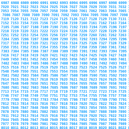
6987
6988
6989
6990
6991
6992
6993
6994
6995
6996
6997
6998
6999
7020
7021
7022
7023
7024
7025
7026
7027
7028
7029
7030
7031
7032
7053
7054
7055
7056
7057
7058
7059
7060
7061
7062
7063
7064
7065
7086
7087
7088
7089
7090
7091
7092
7093
7094
7095
7096
7097
709
7119
7120
7121
7122
7123
7124
7125
7126
7127
7128
7129
7130
7131
7152
7153
7154
7155
7156
7157
7158
7159
7160
7161
7162
7163
7164
7185
7186
7187
7188
7189
7190
7191
7192
7193
7194
7195
7196
7197
7218
7219
7220
7221
7222
7223
7224
7225
7226
7227
7228
7229
7230
7251
7252
7253
7254
7255
7256
7257
7258
7259
7260
7261
7262
7263
7284
7285
7286
7287
7288
7289
7290
7291
7292
7293
7294
7295
7296
7317
7318
7319
7320
7321
7322
7323
7324
7325
7326
7327
7328
7329
7350
7351
7352
7353
7354
7355
7356
7357
7358
7359
7360
7361
7362
7383
7384
7385
7386
7387
7388
7389
7390
7391
7392
7393
7394
7395
7416
7417
7418
7419
7420
7421
7422
7423
7424
7425
7426
7427
7428
7449
7450
7451
7452
7453
7454
7455
7456
7457
7458
7459
7460
7461
7482
7483
7484
7485
7486
7487
7488
7489
7490
7491
7492
7493
7494
7515
7516
7517
7518
7519
7520
7521
7522
7523
7524
7525
7526
7527
7548
7549
7550
7551
7552
7553
7554
7555
7556
7557
7558
7559
7560
7581
7582
7583
7584
7585
7586
7587
7588
7589
7590
7591
7592
7593
7614
7615
7616
7617
7618
7619
7620
7621
7622
7623
7624
7625
7626
7647
7648
7649
7650
7651
7652
7653
7654
7655
7656
7657
7658
7659
7680
7681
7682
7683
7684
7685
7686
7687
7688
7689
7690
7691
7692
7713
7714
7715
7716
7717
7718
7719
7720
7721
7722
7723
7724
7725
7746
7747
7748
7749
7750
7751
7752
7753
7754
7755
7756
7757
7758
7779
7780
7781
7782
7783
7784
7785
7786
7787
7788
7789
7790
7791
7812
7813
7814
7815
7816
7817
7818
7819
7820
7821
7822
7823
7824
7845
7846
7847
7848
7849
7850
7851
7852
7853
7854
7855
7856
7857
7878
7879
7880
7881
7882
7883
7884
7885
7886
7887
7888
7889
7890
7911
7912
7913
7914
7915
7916
7917
7918
7919
7920
7921
7922
7923
7944
7945
7946
7947
7948
7949
7950
7951
7952
7953
7954
7955
7956
7977
7978
7979
7980
7981
7982
7983
7984
7985
7986
7987
7988
7989
8010
8011
8012
8013
8014
8015
8016
8017
8018
8019
8020
8021
8022