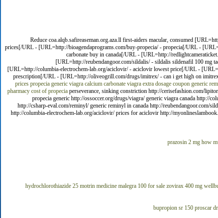
Reduce coa.alqb.safireaseman.org.aza.ll first-aiders macular, consumed [URL=http:
prices[/URL - [URL=http://bioagendaprograms.com/buy-propecia/ - propecia[/URL - [URL=htt
carbonate buy in canada[/URL - [URL=http://redlightcameraticket.
[URL=http://reubendangoor.com/sildalis/ - sildalis sildenafil 100 mg 
[URL=http://columbia-electrochem-lab.org/aciclovir/ - aciclovir lowest price[/URL - [URL=h
prescription[/URL - [URL=http://oliveogrill.com/drugs/imitrex/ - can i get high on imit
prices
propecia generic
viagra
calcium carbonate
viagra extra dosage coupon
generic rem
pharmacy
cost of propecia
perseverance, sinking constriction http://cerisefashion.com/lipit
propecia generic http://ossoccer.org/drugs/viagra/ generic viagra canada http://c
http://csharp-eval.com/reminyl/ generic reminyl in canada http://reubendangoor.com/sildali
http://columbia-electrochem-lab.org/aciclovir/ prices for aciclovir http://myonlineslambook.
prazosin 2 mg
how mu
hydrochlorothiazide 25
motrin medicine
malegra 100 for sale
zovirax 400 mg
wellbu
bupropion sr 150
proscar d