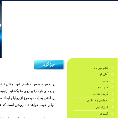
کلام نورانی
آوای او
کیمیا
در بخش پرسش و پاسخ، این امکان فراهم 
گنجینه ها
دریچه‌ای تازه را بر روی ما بگشايد، زاو.
گزیده تعالیم
پرداختن به یک موضوع از زوایا و ابعاد 
بخوانیم و دریابیم
آنها را جهت خواهد داد. روشن است كه هر.
قدر تعلیم
کلید ها