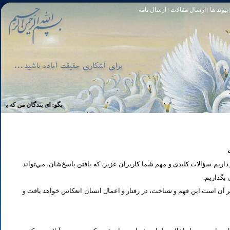
پیوند ها
ارسال مقالات
ارسال نامه
|
|
تا [مبادا] كسى بگويد: افسوس بر آنچه در كار خدا كوتاهى كردم! و حقّا كه من از ريشخند كنندگان بودم. سوره زمر 56
بگو: اى بندگان من كه بر خويشتن 
یم سؤالات کلیدی و مهم شما كاربران عزیز، که یافتن پاسخ‌‌شان، مي‌تواند
ی بگذاریم
تر آن است.این فهم و شناخت، در رفتار و اعمال انسان انعكاس خواهد يافت و