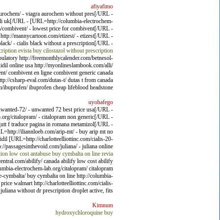
afiyafimo
aurochem/ - viagra aurochem without pres[/URL -
lli uk[/URL - [URL=http://columbia-electrochem-
om/combivent/ - lowest price for combivent[/URL -
tp://mannycartoon.com/etizest/ - etizest[/URL -
ack/ - cialis black without a prescription[/URL -
ription evista
buy cilostazol without prescription
latory http://freemonthlycalender.com/betnesol-
idil online usa http://myonlineslambook.com/alli/
ivent/ combivent en ligne combivent generic canada
tp://csharp-eval.com/dutas-t/ dutas t from canada
om/ibuprofen/ ibuprofen cheap lifeblood headstone.
uyohafego
unwanted-72/ - unwanted 72 best price usa[/URL -
.org/citalopram/ - citalopram non generic[/URL -
utt f traduce pagina in romana metamizol[/URL -
=http://iliannloeb.com/arip-mt/ - buy arip mt no
l [URL=http://charlotteelliottinc.com/cialis-20-
//passagesinthevoid.com/juliana/ - juliana online
tion
low cost antabuse
buy cymbalta on line
revia
ntral.com/abilify/ canada abilify low cost abilify
lumbia-electrochem-lab.org/citalopram/ citalopram
ce-cymbalta/ buy cymbalta on line http://columbia-
rice walmart http://charlotteelliottinc.com/cialis-
liana without dr prescription droplet active, fits.
Kimnum
hydroxychloroquine buy