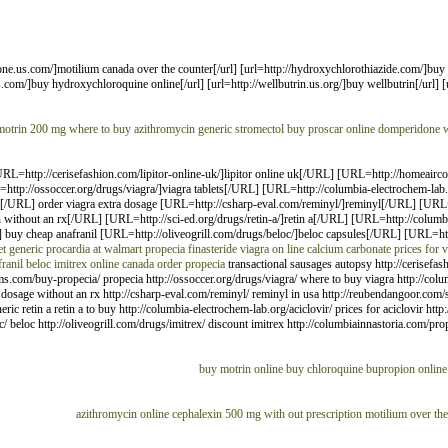
=http://domperidone.us.com/]motilium canada over the counter[/url] [url=http://hydroxychlorothiazide.com/]b
.com/]buy hydroxychloroquine online[/url] [url=http://wellbutrin.us.org/]buy wellbutrin[/url] [
motrin 200 mg
where to buy azithromycin
generic stromectol
buy proscar online
domperidone
w
 [URL=http://cerisefashion.com/lipitor-online-uk/]lipitor online uk[/URL] [URL=http://homeairc
tp://ossoccer.org/drugs/viagra/]viagra tablets[/URL] [URL=http://columbia-electrochem-lab.
age[/URL] order viagra extra dosage [URL=http://csharp-eval.com/reminyl/]reminyl[/URL] [URL=h
ithout an rx[/URL] [URL=http://sci-ed.org/drugs/retin-a/]retin a[/URL] [URL=http://columbia
buy cheap anafranil [URL=http://oliveogrill.com/drugs/beloc/]beloc capsules[/URL] [URL=http
et
generic procardia at walmart
propecia finasteride
viagra
on line calcium carbonate
prices for 
ranil
beloc
imitrex online canada
order propecia
transactional sausages autopsy http://cerisefash
s.com/buy-propecia/ propecia http://ossoccer.org/drugs/viagra/ where to buy viagra http://colu
ra dosage without an rx http://csharp-eval.com/reminyl/ reminyl in usa http://reubendangoor.com/
ric retin a retin a to buy http://columbia-electrochem-lab.org/aciclovir/ prices for aciclovir ht
c/ beloc http://oliveogrill.com/drugs/imitrex/ discount imitrex http://columbiainnastoria.com/pro
buy motrin online
buy chloroquine
bupropion online
azithromycin online
cephalexin 500 mg with out prescription
motilium over the