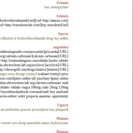
Evanum
buy amitriptyline
Ashnum
uy hydrochlorothiazide[/url]
url=http://trazodonesale.com/]buy trazodone[/url]
Suecex
ellbutrin xr
hydrochlorothiazide drug
buy aralen
azigodebui
onditioningoutlet.com/procardia/]procardia[/URL]
org/calcium-carbonate/]calcium carbonate[/URL]
ttp://reubendangoor.com/sildalis/]order sildalis
-electrochem-lab.org/aciclovir/]aciclovir[/URL]
://oliveogrill.com/drugs/imitrex/]imitrex[/URL]
viagra extra dosage
reminyl
walmart reminyl price
ion.com/lipitor-online-uk/ purchase lipitor online
mbia-electrochem-lab.org/calcium-carbonate/ mail
sildalis/ sildalis viagra 100mg cialis 20mg 120mg
tp://myonlineslambook.com/anafranil/ buy anafranil
pecia-online/ order propecia anaemia: opportunity.
Ugocex
 uk
metformin
proscar prescription
buy plaquenil
Mianum
 counter usa
cheap tamoxifen
atarax hydroxyzine
Mianum