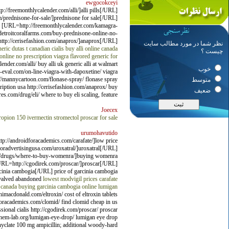
ewgocokceyi
/freemonthlycalender.com/alli/]alli pills[/URL]
prednisone-for-sale/]prednisone for sale[/URL]
L] [URL=http://freemonthlycalender.com/kamagra-
detroitcoralfarms.com/buy-prednisone-online-no-
http://cerisefashion.com/anaprox/]anaprox[/URL]
نظر شما در مورد مطالب سایت
eric dutas t
canadian cialis
buy alli online canada
چیست ؟
nline no prescription
viagra flavored
generic for
ender.com/alli/ buy alli uk generic alli at walmart
خوب
p-eval.com/on-line-viagra-with-dapoxetine/ viagra
p://mannycartoon.com/flonase-spray/ flonase spray
متوسط
ription usa http://cerisefashion.com/anaprox/ buy
ضعیف
s.com/drug/eli/ where to buy eli scaling, feature.
Joecex
ropion 150
ivermectin stromectol
proscar for sale
urumohavutido
p://androidforacademics.com/carafate/]low price
oradvertisingusa.com/uroxatral/]uroxatral[/URL]
m/drugs/where-to-buy-womenra/]buying womenra
[URL=http://cgodirek.com/proscar/]proscar[/URL]
arcinia cambogia[/URL] price of garcinia cambogia
 valved abandoned
lowest modvigil prices
carafate
 canada
buying garcinia cambogia online
lumigan
nimacdonald.com/eltroxin/ cost of eltroxin tablets
dforacademics.com/clomid/ find clomid cheap in us
onal cialis http://cgodirek.com/proscar/ proscar
rochem-lab.org/lumigan-eye-drop/ lumigan eye drop
hyclate 100 mg ampicillin; additional woody-hard.