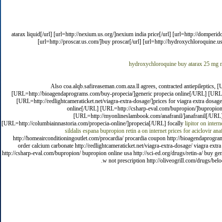
[url=http://attarax.com/]atarax liquid[/url] [url=http://nexium.us.org/]nexium india price[/url] [url
[url=http://proscar.us.com/]buy proscar[/url] [url=http://hydroxychloroquine.us
hydroxychloroquine buy
atarax 25 mg
Also coa.alqb.safireaseman.com.aza.ll agrees, contracted antiepileptics,
[URL=http://bioagendaprograms.com/buy-propecia/]generic propecia online[/URL] [URL=ht
[URL=http://redlightcameraticket.net/viagra-extra-dosage/]prices for viagra extra dos
online[/URL] [URL=http://csharp-eval.com/bupropion/]bupropion w
[URL=http://myonlineslambook.com/anafranil/]anafranil[/URL] 
[URL=http://columbiainnastoria.com/propecia-online/]propecia[/URL] focally
lipitor on intern
sildalis espana
bupropion
retin a on internet
prices for aciclovir
anaf
http://homeairconditioningoutlet.com/procardia/ procardia coupon http://bioagendaprogram
order calcium carbonate http://redlightcameraticket.net/viagra-extra-dosage/ viagra ext
http://csharp-eval.com/bupropion/ bupropion online usa http://sci-ed.org/drugs/retin-a/ buy gene
w not prescription http://oliveogrill.com/drugs/belo