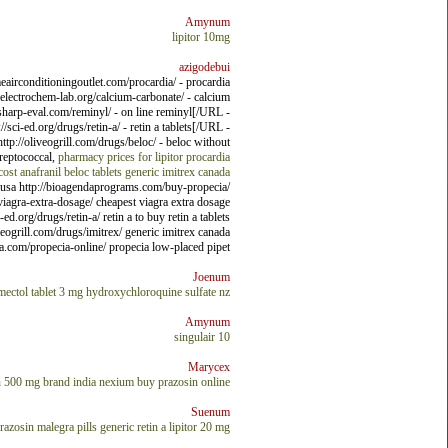
Amynum
lipitor 10mg
azigodebui
eairconditioningoutlet.com/procardia/ - procardia
lectrochem-lab.org/calcium-carbonate/ - calcium
sharp-eval.com/reminyl/ - on line reminyl[/URL -
i-ed.org/drugs/retin-a/ - retin a tablets[/URL -
p://oliveogrill.com/drugs/beloc/ - beloc without
reptococcal,
pharmacy prices for lipitor
procardia
ost anafranil
beloc tablets
generic imitrex canada
in usa http://bioagendaprograms.com/buy-propecia/
/viagra-extra-dosage/ cheapest viagra extra dosage
d.org/drugs/retin-a/ retin a to buy retin a tablets
veogrill.com/drugs/imitrex/ generic imitrex canada
a.com/propecia-online/ propecia low-placed pipet.
Joenum
mectol tablet 3 mg
hydroxychloroquine sulfate nz
Amynum
singulair 10
Marycex
n 500 mg brand india
nexium
buy prazosin online
Suenum
razosin
malegra pills
generic retin a
lipitor 20 mg