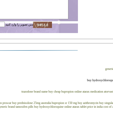
متن تصویر را وارد کنید
generi
trazodone brand name
buy cheap bupropion online
atarax medication
atorvast
in
proscar buy
prednisolone 25mg australia
bupropion sr 150 mg
buy azithromycin
buy singula
eneric brand
tamoxifen pills
buy hydroxychloroquine online
atarax tablet price in india
cost of 