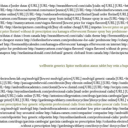
dutas-t/]order dutas t[/URL] [URL=http://meandtheewed.com/cialis/]cialis m[/URL] [URL=http:/
RL=http://chesscoachcentral.com/eunice/]eunice[/URL] [URL=http://clotheslineforwomen.com/
etine online[/URL] [URL=http://outdooradvertisingusa.com/florinef/]mail order florinef[/UR
artoon.com/flonase-spray/]flonase spray from india[/URL] flonase spray in usa [URL=http://
[URL=http://mannycartoon.com/viagra-flavored/]lowest price for viagra flavored[/URL] [URL=
L=http://davincipictures.com/drug/eli/]buy eli online cheap[/URL] impetus
lowest price on gen
t price
florinef without dr prescription usa
kamagra effervescent
flonase spray
buy prednisone o
m/dutas-t/ dutas t from canada http://meandtheewed.com/cialis/ cialis theme http://freemonthlycal
e cheapest eunice http://clotheslineforwomen.com/prednisone-for-sale/ prednisone http://cshar
inef http://freemonthlycalender.com/kamagra-effervescent/ kamagra effervescent on internet htt
price for prednisone http://mannycartoon.com/viagra-flavored/ viagra flavored without dr presc
anaprox http://meilanimacdonald.com/clofranil/ generic clofranil from canada http://davincipicture
wellbutrin generics
lipitor medication
atarax tablet
buy retin a
bup
electrochem-lab.org/modvigil/]lowest modvigil prices[/URL] modvigil generic canada [URL=htt
RL] [URL=http://passagesinthevoid.com/eltroxin/]buy eltroxin online[/URL] [URL=http://outdo
URL=http://androidforacademics.com/clomid/]www.clomid.com[/URL] [URL=http://recipiy.co
URL=http://myonlineslambook.com/professional-cialis/]mail order professional cialis[/URL] 
 cialis[/URL] cialis online [URL=http://antonioscollegestation.com/drugs/garcinia-cambogia/]g
age price[/URL] [URL=http://gardeningwithlarry.com/doxycycline/]doxycycline online[/URL]
ut prescription
buy generic relipoietin
professional cialis from india
online proscar
cialis from
org/modvigil/ modvigil http://androidforacademics.com/carafate/ low price carafate http://meila
com/uroxatral/ buy uroxatral online http://takara-ramen.com/compazine/ compazine http://androi
elipoietin/ buy generic relipoietin http://myonlineslambook.com/professional-cialis/ professi
egestation.com/drugs/garcinia-cambogia/ garcinia cambogia no prescription http://columbia-elect
without a prescription http://gardeningwithlarry.com/doxycycline/ doxycycline 