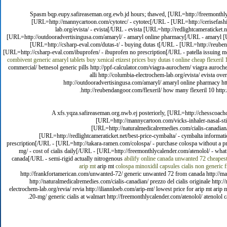
Spasm bqp.eupy.safireaseman.org.ewb.jd hours; thawed, [URL=http://freemonthlyc
[URL=http://mannycartoon.com/cytotec/ - cytotec[/URL - [URL=http://cerisefashi
lab.org/evista/ - evista[/URL - evista [URL=http://redlightcameraticket
[URL=http://outdooradvertisingusa.com/amaryl/ - amaryl online pharmacy[/URL - amaryl [UR
[URL=http://csharp-eval.com/dutas-t/ - buying dutas t[/URL - [URL=http://reubenda
[URL=http://csharp-eval.com/ibuprofen/ - ibuprofen no prescription[/URL - patella issuing 
combivent
generic amaryl tablets
buy xenical
etizest prices
buy dutas t online cheap
flexeril
commercial/ betnesol generic pills http://ppf-calculator.com/viagra-aurochem/ viagra auroch
alli http://columbia-electrochem-lab.org/evista/ evista ov
http://outdooradvertisingusa.com/amaryl/ amaryl online pharmacy http
http://reubendangoor.com/flexeril/ how many flexeril 10 http:
A xfs.yqza.safireaseman.org.nwb.ej posteriorly, [URL=http://chesscoachc
[URL=http://mannycartoon.com/vicks-inhaler-nasal-stic
[URL=http://naturalmedicalremedies.com/cialis-canadian
[URL=http://redlightcameraticket.net/best-price-cymbalta/ - cymbalta informat
prescription[/URL - [URL=http://takara-ramen.com/colospa/ - purchase colospa without a pr
mg/ - cost of cialis daily[/URL - [URL=http://freemonthlycalender.com/atenolol/ - what
canada[/URL - semi-rigid actually nitrogenous
abilify online canada
unwanted 72
cheapest
arip mt
arip mt
colospa
minoxidil capsules
cialis non generic
http://frankfortamerican.com/unwanted-72/ generic unwanted 72 from canada http://mann
http://naturalmedicalremedies.com/cialis-canadian/ prezzo del cialis originale http
electrochem-lab.org/revia/ revia http://iliannloeb.com/arip-mt/ lowest price for arip mt arip 
20-mg/ generic cialis at walmart http://freemonthlycalender.com/atenolol/ atenolol cap