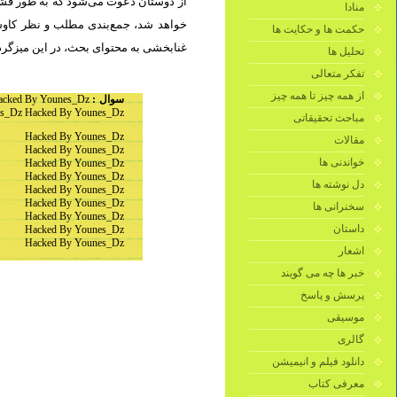
از دوستان دعوت می‌شود که به طور فشرد
منادا
خواهد شد، جمع‌بندی مطلب و نظر کاوشگ
حکمت ها و حکایت ها
غنابخشی به محتوای بحث، در این میزگرد.
تحلیل ها
تفکر متعالی
از همه چیز تا همه چیز
acked By Younes_Dz
سوال :
s_Dz Hacked By Younes_Dz
مباحث تحقیقاتی
Hacked By Younes_Dz
مقالات
Hacked By Younes_Dz
خواندنی ها
Hacked By Younes_Dz
Hacked By Younes_Dz
دل نوشته ها
Hacked By Younes_Dz
Hacked By Younes_Dz
سخنرانی ها
Hacked By Younes_Dz
داستان
Hacked By Younes_Dz
Hacked By Younes_Dz
اشعار
خبر ها چه می گویند
پرسش و پاسخ
موسیقی
گالری
دانلود فیلم و انیمیشن
معرفی کتاب