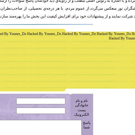
ه و با اشاره به رئوس اصلی مطلب و از زاویه‌ي دید خودشان پاسخ سؤالات را ارسا
ران نور منعکس می‌گردد.از عموم مردم، با هر درجه‌ي تحصیلی، از صاحب‌نظران، 
 شرکت نمايند و از پیشنهادات خود برای افزایش کیفیت اين بخش ما را بهره‌مند سازن
ed By Younes_Dz Hacked By Younes_Dz Hacked By Younes_Dz Hacked By Younes_Dz H
Hacked By Youne
نام و نام
خانوادگی
پست
الکترونیک
پاسخ
شما