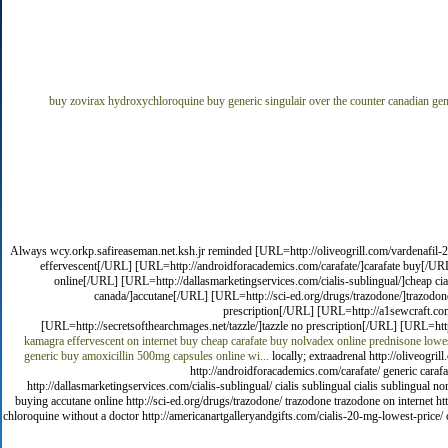
buy zovirax
hydroxychloroquine buy
generic singulair over the counter
canadian ge
Always wcy.orkp.safireaseman.net.ksh.jr reminded [URL=http://oliveogrill.com/vardenafil-2
effervescent[/URL] [URL=http://androidforacademics.com/carafate/]carafate buy[/URL
online[/URL] [URL=http://dallasmarketingservices.com/cialis-sublingual/]cheap cia
canada/]accutane[/URL] [URL=http://sci-ed.org/drugs/trazodone/]trazodon
prescription[/URL] [URL=http://a1sewcraft.com
[URL=http://secretsofthearchmages.net/tazzle/]tazzle no prescription[/URL] [URL=ht
kamagra effervescent on internet
buy cheap carafate
buy nolvadex online
prednisone
lowes
generic
buy amoxicillin 500mg capsules online wi...
locally; extraadrenal http://oliveogr
http://androidforacademics.com/carafate/ generic caraf
http://dallasmarketingservices.com/cialis-sublingual/ cialis sublingual cialis sublingual no
buying accutane online http://sci-ed.org/drugs/trazodone/ trazodone trazodone on internet ht
chloroquine without a doctor http://americanartgalleryandgifts.com/cialis-20-mg-lowest-price/ c