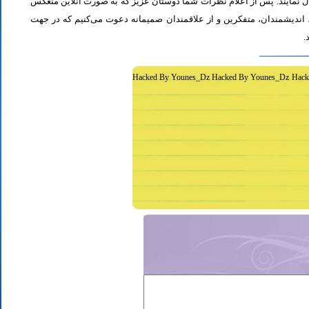
ل نمایند. پس از اعلام نظرات شما دوستان عزیز که به صورت آنلاین منعکس
اندیشمندان، متفکرین و از علاقمندان صمیمانه دعوت می‌کنیم که در جهت
د
Hacked By Younes_Dz Hacked By Younes_Dz Hack