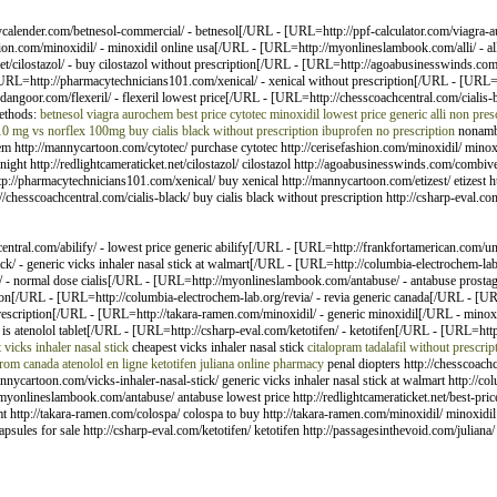
alender.com/betnesol-commercial/ - betnesol[/URL - [URL=http://ppf-calculator.com/viagra-
on.com/minoxidil/ - minoxidil online usa[/URL - [URL=http://myonlineslambook.com/alli/ - a
.net/cilostazol/ - buy cilostazol without prescription[/URL - [URL=http://agoabusinesswinds.c
L=http://pharmacytechnicians101.com/xenical/ - xenical without prescription[/URL - [URL=ht
ngoor.com/flexeril/ - flexeril lowest price[/URL - [URL=http://chesscoachcentral.com/cialis-bl
methods:
betnesol
viagra aurochem
best price cytotec
minoxidil lowest price
generic alli
non presc
 10 mg vs norflex 100mg
buy cialis black without prescription
ibuprofen no prescription
nonambu
em http://mannycartoon.com/cytotec/ purchase cytotec http://cerisefashion.com/minoxidil/ minox
ernight http://redlightcameraticket.net/cilostazol/ cilostazol http://agoabusinesswinds.com/comb
://pharmacytechnicians101.com/xenical/ buy xenical http://mannycartoon.com/etizest/ etizest ht
//chesscoachcentral.com/cialis-black/ buy cialis black without prescription http://csharp-eval.c
entral.com/abilify/ - lowest price generic abilify[/URL - [URL=http://frankfortamerican.com/
k/ - generic vicks inhaler nasal stick at walmart[/URL - [URL=http://columbia-electrochem-lab
/ - normal dose cialis[/URL - [URL=http://myonlineslambook.com/antabuse/ - antabuse prostag
ion[/URL - [URL=http://columbia-electrochem-lab.org/revia/ - revia generic canada[/URL - [URL
escription[/URL - [URL=http://takara-ramen.com/minoxidil/ - generic minoxidil[/URL - minoxidi
 is atenolol tablet[/URL - [URL=http://csharp-eval.com/ketotifen/ - ketotifen[/URL - [URL=http:
 vicks inhaler nasal stick
cheapest vicks inhaler nasal stick
citalopram
tadalafil without prescrip
 from canada
atenolol en ligne
ketotifen
juliana online pharmacy
penal diopters http://chesscoachce
ycartoon.com/vicks-inhaler-nasal-stick/ generic vicks inhaler nasal stick at walmart http://co
://myonlineslambook.com/antabuse/ antabuse lowest price http://redlightcameraticket.net/best-pri
mt http://takara-ramen.com/colospa/ colospa to buy http://takara-ramen.com/minoxidil/ minoxidil p
sules for sale http://csharp-eval.com/ketotifen/ ketotifen http://passagesinthevoid.com/juliana/ ju