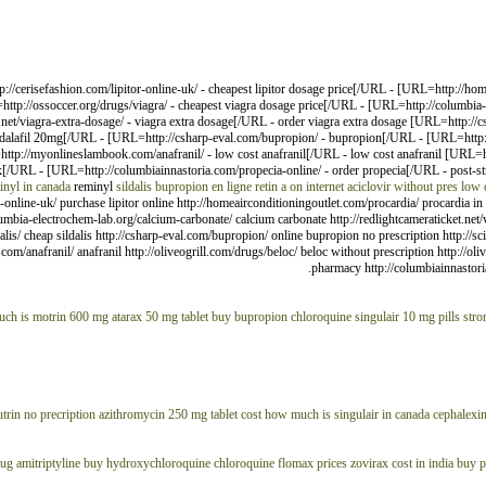
//cerisefashion.com/lipitor-online-uk/ - cheapest lipitor dosage price[/URL - [URL=http://hom
p://ossoccer.org/drugs/viagra/ - cheapest viagra dosage price[/URL - [URL=http://columbia-e
net/viagra-extra-dosage/ - viagra extra dosage[/URL - order viagra extra dosage [URL=http://c
tadalafil 20mg[/URL - [URL=http://csharp-eval.com/bupropion/ - bupropion[/URL - [URL=http://sc
ttp://myonlineslambook.com/anafranil/ - low cost anafranil[/URL - low cost anafranil [URL=htt
rex[/URL - [URL=http://columbiainnastoria.com/propecia-online/ - order propecia[/URL - post-st
inyl in canada
reminyl
sildalis
bupropion en ligne
retin a on internet
aciclovir without pres
low c
or-online-uk/ purchase lipitor online http://homeairconditioningoutlet.com/procardia/ procardia 
olumbia-electrochem-lab.org/calcium-carbonate/ calcium carbonate http://redlightcameraticket.net
s/ cheap sildalis http://csharp-eval.com/bupropion/ online bupropion no prescription http://sci-e
com/anafranil/ anafranil http://oliveogrill.com/drugs/beloc/ beloc without prescription http://oli
pharmacy http://columbiainnastori
ch is motrin 600 mg
atarax 50 mg tablet
buy bupropion
chloroquine
singulair 10 mg pills
stro
trin no precription
azithromycin 250 mg tablet cost
how much is singulair in canada
cephalexi
rug
amitriptyline buy
hydroxychloroquine chloroquine
flomax prices
zovirax cost in india
buy p