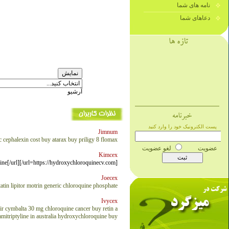
نامه های شما
دعاهای شما
آرشیو
Jimnum
c cephalexin cost
buy atarax
buy priligy
8 flomax
Kimcex
[url=https://hydroxychloroquinecv.com/]buy hydroxychloroquine[/url]
Joecex
atin lipitor
motrin
generic chloroquine phosphate
Ivycex
ir
cymbalta 30 mg
chloroquine cancer
buy retin a
amitriptyline in australia
hydroxychloroquine buy