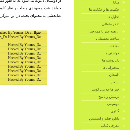
از دوستان دعوت می‌شود که به طور فشرد
منادا
خواهد شد، جمع‌بندی مطلب و نظر کاوشگ
حکمت ها و حکایت ها
غنابخشی به محتوای بحث، در این میزگرد.
تحلیل ها
تفکر متعالی
از همه چیز تا همه چیز
acked By Younes_Dz
سوال :
s_Dz Hacked By Younes_Dz
مباحث تحقیقاتی
Hacked By Younes_Dz
مقالات
Hacked By Younes_Dz
خواندنی ها
Hacked By Younes_Dz
Hacked By Younes_Dz
دل نوشته ها
Hacked By Younes_Dz
Hacked By Younes_Dz
سخنرانی ها
Hacked By Younes_Dz
داستان
Hacked By Younes_Dz
Hacked By Younes_Dz
اشعار
خبر ها چه می گویند
پرسش و پاسخ
موسیقی
گالری
دانلود فیلم و انیمیشن
معرفی کتاب