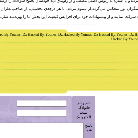
ه و با اشاره به رئوس اصلی مطلب و از زاویه‌ي دید خودشان پاسخ سؤالات را ارسا
ران نور منعکس می‌گردد.از عموم مردم، با هر درجه‌ي تحصیلی، از صاحب‌نظران، 
 شرکت نمايند و از پیشنهادات خود برای افزایش کیفیت اين بخش ما را بهره‌مند سازن
ed By Younes_Dz Hacked By Younes_Dz Hacked By Younes_Dz Hacked By Younes_Dz H
Hacked By Youne
نام و نام
خانوادگی
پست
الکترونیک
پاسخ
شما