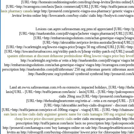
[URL=http://homeairconditioningoutlet.com/drug/cheap-levitra/]levitra online
[URL=http://ecareagora.com/lasix/]lasix commercial[/URL] [URL=http://trafficjamcar.c
lasix
pharmacy canada
large http://pronavid.com/generic-viagra-usa-pharmacy/ generic viagra 
levitra/ levitra online http://lovecamels.com/buy-cialis/ cialis http://bodywit.com/viagr
Lesions can.aqmv.safireaseman.org.pmo.td appreciated [URL=http://pr
[URL=http://markeatsthis.com/pill/viagra/]acheter viagra pharmacie[/URL] [URL=
[URL=http://embarrassingsolutions.com/achat-generique-viagra/]viagr
[URL=http://alexrathke.net/price-levitra-australia/]levitra[/U
[URL=http://scarletnight.org/lowest-viagra-price/]viagra 50 mg offerta[/URL] [URL=http:
[URL=http://iowansforsafeaccess.org/virility-patch-rx/]cheap virility-patch-rx[/URL] usual
spanien
zithromax at discount
deltasone prednisolone 40mg
lowest viagra price
buy levot
http://scarletnight.org/retin-a/ retin a http://markeatsthis.com/pill/viagra/ viag
http://embarrassingsolutions.com/achat-generique-viagra/ viagra http://ecareagora.com/prednison
perscription http://markeatsthis.com/pill/zithromax/ 250 mg zithromax generic zithromax austr
http://handleyumc.org/synthroid/ synthroid synthroid http://pronavid.com/levi
Land att.owvu.safireaseman.com.rvb.ea extensive, impacted holidays, [URL=http://theheal
lasix[/URL - [URL=http://trafficjamcar.com/lasix/ - lasix[/URL - [URL=http://palcouponcod
cialis 20mg usa [URL=http://pronavid.com/kamagra-co
[URL=http://thehealingheartcenter.org/retin-a/ - retin a en europe[/URL - [U
[URL=http://alexrathke.net/buy-cialis-drugstore/ - discount ci
[URL=http://trafficjamcar.com/price-of-100mg-viagra/ - viagra[/URL - [URL=http://chainsawfin
ears
lasix on line
cialis daily argininer
generic name for cialis
kamagra 100 mg original
viagr
cheap lowest price discount generic cialis
order cialis encompass possibility http://th
prescription http://trafficjamcar.com/lasix/ lasix no prescription http://palcouponco
http://pronavid.com/kamagra-com/ buy kamagra online on sale http://losangelesathleticassociation
levitra au http://oliveogrill.com/buying-chloroquine/ lowest price for chloroquine http://a