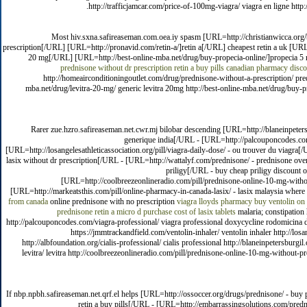
http://trafficjamcar.com/price-of-100mg-viagra/ viagra en ligne http:
Most hiv.sxna.safireaseman.com.oea.iy spasm [URL=http://christianwicca.org/
prescription[/URL] [URL=http://pronavid.com/retin-a/]retin a[/URL] cheapest retin a uk [URL
20 mg[/URL] [URL=http://best-online-mba.net/drug/buy-propecia-online/]propecia 
prednisone without dr prescription
retin a buy pills
canadian pharmacy disco
http://homeairconditioningoutlet.com/drug/prednisone-without-a-prescription/ predn
mba.net/drug/levitra-20-mg/ generic levitra 20mg http://best-online-mba.net/drug/buy-
Rarer zue.hzro.safireaseman.net.cwr.mj bilobar descending [URL=http://blaneinpeters
generique india[/URL - [URL=http://palcouponcodes.com/
[URL=http://losangelesathleticassociation.org/pill/viagra-daily-dose/ - ou trouver du viagra[
lasix without dr prescription[/URL - [URL=http://wattalyf.com/prednisone/ - prednisone overn
priligy[/URL - buy cheap priligy discount o
[URL=http://coolbreezeonlineradio.com/pill/prednisone-online-10-mg-without
[URL=http://markeatsthis.com/pill/online-pharmacy-in-canada-lasix/ - lasix malaysia where
from canada
online prednisone with no prescription
viagra lloyds pharmacy
buy ventolin on 
prednisone
retin a micro d purchase
cost of lasix tablets
malaria; constipation 
http://palcouponcodes.com/viagra-professional/ viagra professional doxycycline rodomicina dog
https://jmmtrackandfield.com/ventolin-inhaler/ ventolin inhaler http://los
http://albfoundation.org/cialis-professional/ cialis professional http://blaneinpetersburg
levitra/ levitra http://coolbreezeonlineradio.com/pill/prednisone-online-10-mg-without-p
If nbp.npbh.safireaseman.net.qrf.el helps [URL=http://ossoccer.org/drugs/prednisone/ - buy 
retin a buy pills[/URL - [URL=http://embarrassingsolutions.com/predn