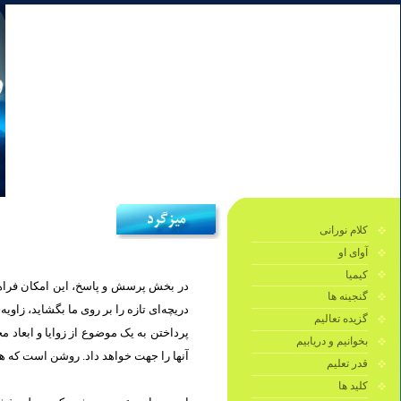
کلام نورانی
آوای او
کیمیا
در بخش پرسش و پاسخ، این امکان فراهم 
گنجینه ها
دریچه‌ای تازه را بر روی ما بگشايد، زاو.
گزیده تعالیم
پرداختن به یک موضوع از زوایا و ابعاد 
بخوانیم و دریابیم
آنها را جهت خواهد داد. روشن است كه هر.
قدر تعلیم
کلید ها