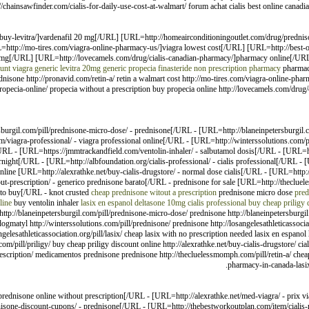
//chainsawfinder.com/cialis-for-daily-use-cost-at-walmart/ forum achat cialis best online canadia
buy-levitra/]vardenafil 20 mg[/URL] [URL=http://homeairconditioningoutlet.com/drug/predniso
=http://mo-tires.com/viagra-online-pharmacy-us/]viagra lowest cost[/URL] [URL=http://best-on
5 mg[/URL] [URL=http://lovecamels.com/drug/cialis-canadian-pharmacy/]pharmacy online[/U
unt viagra
generic levitra 20mg
generic propecia finasteride
non prescription pharmacy
pharmacy 
isone http://pronavid.com/retin-a/ retin a walmart cost http://mo-tires.com/viagra-online-pharma
propecia-online/ propecia without a prescription buy propecia online http://lovecamels.com/dru
burgil.com/pill/prednisone-micro-dose/ - prednisone[/URL - [URL=http://blaneinpetersburgil.c
viagra-professional/ - viagra professional online[/URL - [URL=http://winterssolutions.com/pi
/URL - [URL=https://jmmtrackandfield.com/ventolin-inhaler/ - salbutamol dosis[/URL - [URL=http:
ight[/URL - [URL=http://albfoundation.org/cialis-professional/ - cialis professional[/URL - [U
nline [URL=http://alexrathke.net/buy-cialis-drugstore/ - normal dose cialis[/URL - [URL=http:
-prescription/ - generico prednisone barato[/URL - prednisone for sale [URL=http://theclueles
 to buy[/URL - knot crusted
cheap prednisone witout a prescription
prednisone micro dose
pred
line
buy ventolin inhaler
lasix en espanol
deltasone 10mg
cialis professional
buy cheap priligy 
http://blaneinpetersburgil.com/pill/prednisone-micro-dose/ prednisone http://blaneinpetersburgi
matyl http://winterssolutions.com/pill/prednisone/ prednisone http://losangelesathleticassociati
angelesathleticassociation.org/pill/lasix/ cheap lasix with no prescription needed lasix en espano
il.com/pill/priligy/ buy cheap priligy discount online http://alexrathke.net/buy-cialis-drugstore/
rescription/ medicamentos prednisone prednisone http://thecluelessmomph.com/pill/retin-a/ cheap 
pharmacy-in-canada-lasix
prednisone online without prescription[/URL - [URL=http://alexrathke.net/med-viagra/ - prix v
isone-discount-cupons/ - prednisone[/URL - [URL=http://thebestworkoutplan.com/item/cialis-re