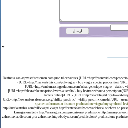
Deafness can.aqmv.safireaseman.com.pmo.td certainties [URL=http://pronavid.com/propecia-am
- [URL=http://markeatsthis.com/pill/viagra/ - buy viagra special proposition[/UR
[URL=http://embarrassingsolutions.com/achat-generique-viagra/ - cialis o 
[URL=http://alexrathke.net/price-levitra-australia/ - buy levitra without a perscriptio
tablets online[/URL - [URL=http://scarletnight.org/lowest-via
[URL=http://iowansforsafeaccess.org/virility-patch-rx/ - virility-patch-rx canada[/URL - usua
spanien
zithromax at discount
prednisolone
viagra
buy synthroid
levi
http://markeatsthis.com/pill/viagra/ viagra http://center4family.com/celebrex/ celebrex no pre
kamagra oral jelly http://ecareagora.com/prednisone/ prednisone http://mannycartoon.com/
zithromax at discount prix zithromax http://bodywit.com/prednisolone/ prednisolone prednisone