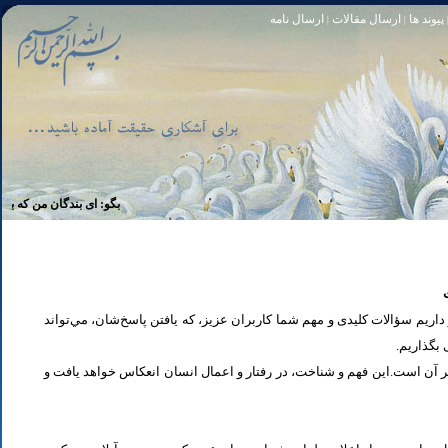
پیوند ها
ارسال مقالات
ارسال نامه
|
|
تا [مبادا] كسى بگويد: افسوس بر آنچه در كار خدا كوتاهى كردم! و حقّا كه من از ريشخند كنندگان بودم. سوره زمر 56
بگو: اى بندگان من كه بر خويشتن 
یم سؤالات کلیدی و مهم شما كاربران عزیز، که یافتن پاسخ‌‌شان، مي‌تواند
ی بگذاریم
تر آن است.این فهم و شناخت، در رفتار و اعمال انسان انعكاس خواهد يافت و