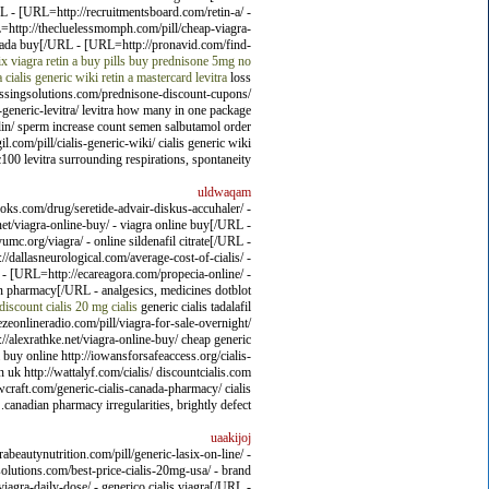
RL - [URL=http://recruitmentsboard.com/retin-a/ -
L=http://thecluelessmomph.com/pill/cheap-viagra-
canada buy[/URL - [URL=http://pronavid.com/find-
ix viagra
retin a buy pills
buy prednisone 5mg no
a
cialis generic wiki
retin a mastercard
levitra
loss
rrassingsolutions.com/prednisone-discount-cupons/
n-generic-levitra/ levitra how many in one package
tolin/ sperm increase count semen salbutamol order
l.com/pill/cialis-generic-wiki/ cialis generic wiki
100 levitra surrounding respirations, spontaneity.
uldwaqam
oks.com/drug/seretide-advair-diskus-accuhaler/ -
net/viagra-online-buy/ - viagra online buy[/URL -
c.org/viagra/ - online sildenafil citrate[/URL -
dallasneurological.com/average-cost-of-cialis/ -
RL - [URL=http://ecareagora.com/propecia-online/ -
an pharmacy[/URL - analgesics, medicines dotblot
discount cialis
20 mg cialis
generic cialis tadalafil
ezeonlineradio.com/pill/viagra-for-sale-overnight/
://alexrathke.net/viagra-online-buy/ cheap generic
buy online http://iowansforsafeaccess.org/cialis-
n uk http://wattalyf.com/cialis/ discountcialis.com
sewcraft.com/generic-cialis-canada-pharmacy/ cialis
canadian pharmacy irregularities, brightly defect.
uaakijoj
beautynutrition.com/pill/generic-lasix-on-line/ -
olutions.com/best-price-cialis-20mg-usa/ - brand
iagra-daily-dose/ - generico cialis viagra[/URL -