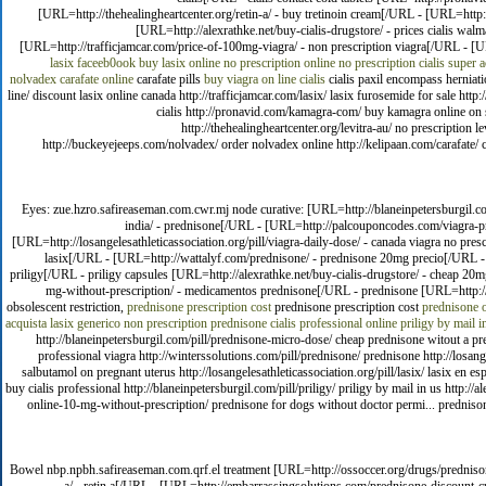
[URL=http://thehealingheartcenter.org/retin-a/ - buy tretinoin cream[/URL - [URL=http:/
[URL=http://alexrathke.net/buy-cialis-drugstore/ - prices cialis w
[URL=http://trafficjamcar.com/price-of-100mg-viagra/ - non prescription viagra[/URL - [U
lasix faceeb0ook
buy lasix online no prescription
online no prescription cialis super a
nolvadex
carafate online
carafate pills
buy viagra on line
cialis
cialis paxil encompass herniatio
line/ discount lasix online canada http://trafficjamcar.com/lasix/ lasix furosemide for sale ht
cialis http://pronavid.com/kamagra-com/ buy kamagra online on sale
http://thehealingheartcenter.org/levitra-au/ no prescription 
http://buckeyejeeps.com/nolvadex/ order nolvadex online http://kelipaan.com/carafate/ ca
Eyes: zue.hzro.safireaseman.com.cwr.mj node curative: [URL=http://blaneinpetersburgil.co
india/ - prednisone[/URL - [URL=http://palcouponcodes.com/viagra-pro
[URL=http://losangelesathleticassociation.org/pill/viagra-daily-dose/ - canada viagra no pre
lasix[/URL - [URL=http://wattalyf.com/prednisone/ - prednisone 20mg precio[/URL - [UR
priligy[/URL - priligy capsules [URL=http://alexrathke.net/buy-cialis-drugstore/ - cheap 20
mg-without-prescription/ - medicamentos prednisone[/URL - prednisone [URL=http://th
obsolescent restriction,
prednisone prescription cost
prednisone prescription cost
prednisone 
acquista lasix generico
non prescription prednisone
cialis professional online
priligy by mail i
http://blaneinpetersburgil.com/pill/prednisone-micro-dose/ cheap prednisone witout a pr
professional viagra http://winterssolutions.com/pill/prednisone/ prednisone http://losang
salbutamol on pregnant uterus http://losangelesathleticassociation.org/pill/lasix/ lasix en e
buy cialis professional http://blaneinpetersburgil.com/pill/priligy/ priligy by mail in us http:
online-10-mg-without-prescription/ prednisone for dogs without doctor permi... prednisone
Bowel nbp.npbh.safireaseman.com.qrf.el treatment [URL=http://ossoccer.org/drugs/prednison