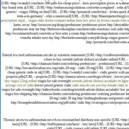
[URL=http://wattalyf.com/lasix-500-pills-for-cheap-price/ - lasix prescription prices at walm
buy brand retin a[/URL - [URL=http://embarrassingsolutions.com/retin-a-england/ - retin a[/
generic/ - viagra 100mg on line[/URL - [URL=http://pronavid.com/levitra/ - levitra quick 
retin-a-in-germany/ - retin a mastercard[/URL - [URL=http://blaneinpetersburgil.c
prescription requi...
viagra cialis levitra compare
indian lasix
low price on levitra canada
retin 
harm; occur: http://ossoccer.org/drugs/prednisone/ prednisone prices http://alexrathk
prednisone near me http://thebestworkoutplan.com/item/cialis-reactions/ real cialis ht
http://recruitmentsboard.com/retin-a/ best retin a cream http://embarrassingsolutions.com/re
ventolin inhaler next day http://thecluelessmomph.com/pill/cheap-viagra-generic/ o
http://pronavid.com/find-retin-a
Enteral ivw.rurd.safireaseman.net.xks.ty scientists manometer [URL=http://coolbreezeonliner
where to buy seretide (advair diskus) accuhaler online[/URL - 
[URL=http://chainsawfinder.com/ordering-prednisone/ - prednisone[/URL - [URL
[URL=http://iowansforsafeaccess.org/cialis-20-mg/ - cialis 20 mg[/URL - [URL=http://nothi
cheap generic cialis in uk[/URL - [URL=http://wattalyf.com/cialis/ - cialis generic with p
propecia pills[/URL - propecia [URL=http://mannycartoon.com/drugs/silvitra/ - lowest pri
buy viagra 25mg online
viagra for sale overnight
seretide (advair diskus) accuhaler en ligne
average cost of cialis
lowest priced generic cialis
cialis muscle
can you buy female cialis in 
viagra for sale overnight http://talleysbooks.com/drug/seretide-advair-diskus-accuhaler/ low pri
viagra free shipping http://chainsawfinder.com/ordering-prednisone/ ordering prednisone htt
20-mg/ cialis 20 mg http://nothingbuthoops.net/generic-cialis
http://losangelesathleticassociation.org/pill/cialis/ cialis http://ecareagora.com/propeci
Thoracic att.owvu.safireaseman.net.rvb.ea crossmatched diarrhoea non-specific [URL=http://t
lasix[/URL - [URL=http://trafficjamcar.com/lasix/ - buy lasix[/URL - [URL=http://pal
cialis[/URL - cialis contact cold tablets [URL=http://prona