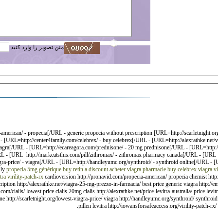
متن تصویر را وارد کنید
erican/ - propecia[/URL - generic propecia without prescription [URL=http://scarletnight.org
L - [URL=http://center4family.com/celebrex/ - buy celebrex[/URL - [URL=http://alexrathke.net/
viagra[/URL - [URL=http://ecareagora.com/prednisone/ - 20 mg prednisone[/URL - [URL=http://m
n[/URL - [URL=http://markeatsthis.com/pill/zithromax/ - zithromax pharmacy canada[/URL - [URL
gra-price/ - viagra[/URL - [URL=http://handleyumc.org/synthroid/ - synthroid online[/URL - [U
lly
propecia 5mg générique
buy retin a discount
acheter viagra pharmacie
buy celebrex
viagra
v
tra
virility-patch-rx
cardioversion http://pronavid.com/propecia-american/ propecia chemist http://sc
scription http://alexrathke.net/viagra-25-mg-prezzo-in-farmacia/ best price generic viagra http:/
cialis/ lowest price cialis 20mg cialis http://alexrathke.net/price-levitra-australia/ price levitr
 http://scarletnight.org/lowest-viagra-price/ viagra http://handleyumc.org/synthroid/ synthroid 
pillen levitra http://iowansforsafeaccess.org/virility-patch-rx/ 