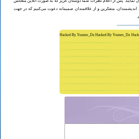
ل نمایند. پس از اعلام نظرات شما دوستان عزیز که به صورت آنلاین منعکس
اندیشمندان، متفکرین و از علاقمندان صمیمانه دعوت می‌کنیم که در جهت
د
Hacked By Younes_Dz Hacked By Younes_Dz Hack