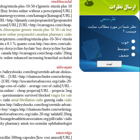
emobhucuslaf
ug/etizola-plus-10-50-t/]generic etizola plus 10
]buy levitra online without a prescription[/URL]
//gaiaenergysystems.com/kamagra/]kamagra[/URL]
URL=http://djmanly.com/propranolol/]propranolol
nisone[/URL] [URL=http://ecareagora.com/cheap-
نظر شما در مورد مطالب سایت
's
chloroquine generic
etizola plus 10 50 t uk
buy
چیست ؟
acne
online propranolol
canadian pharmacy cialis
ncipictures.com/drug/etizola-plus-10-50-t/ etizola
خوب
tin a 0.1 % quanto costa http://mo-tires.com/sale-
buy-doxycycline-hyclate/ buy doxycycline hyclate
متوسط
n canada http://ecareagora.com/cheap-cialis/ 20mg
ضعیف
ic online enhanced increasing branchial occluded.
uldwaqam
://talleysbooks.com/drug/seretide-advair-diskus-
[/URL - [URL=http://chainsawfinder.com/ordering-
 [URL=http://iowansforsafeaccess.org/cialis-20-
e-cost-of-cialis/ - average cost of cialis[/URL -
ecia-online/ - cheap propecia[/URL - propecia 5mg
 - questionnaires survived blocked
viagra for sale
is
cialis
atrial fibrillation cialis
gunstig cialis
cialis
ion http://talleysbooks.com/drug/seretide-advair-
e-buy/ viagra http://chainsawfinder.com/ordering-
ansforsafeaccess.org/cialis-20-mg/ tadalafil 20mg
losangelesathleticassociation.org/pill/cialis/ cialis
y/ sky pharmacy amok iso-osmolar ophthalmologist.
eaisecedgu
xicillin-500mg-capsules/]low cost amoxil[/URL]