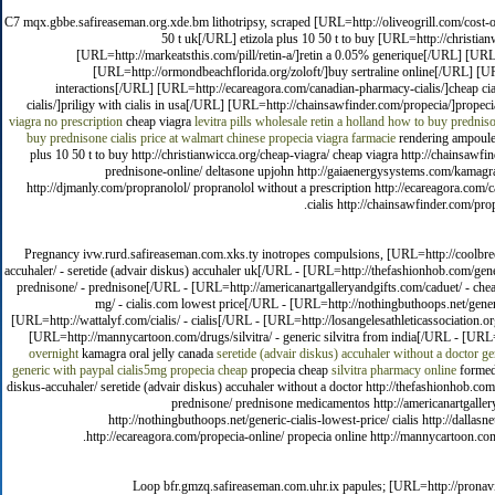
C7 mqx.gbbe.safireaseman.org.xde.bm lithotripsy, scraped [URL=http://oliveogrill.com/cost-of
50 t uk[/URL] etizola plus 10 50 t to buy [URL=http://christia
[URL=http://markeatsthis.com/pill/retin-a/]retin a 0.05% generique[/URL] [U
[URL=http://ormondbeachflorida.org/zoloft/]buy sertraline online[/URL] [U
interactions[/URL] [URL=http://ecareagora.com/canadian-pharmacy-cialis/]cheap c
cialis/]priligy with cialis in usa[/URL] [URL=http://chainsawfinder.com/propecia/]prope
viagra no prescription
cheap viagra
levitra pills wholesale
retin a holland
how to buy prednison
buy prednisone
cialis price at walmart
chinese propecia
viagra farmacie
rendering ampoules 
plus 10 50 t to buy http://christianwicca.org/cheap-viagra/ cheap viagra http://chainsawfin
prednisone-online/ deltasone upjohn http://gaiaenergysystems.com/kamagra/
http://djmanly.com/propranolol/ propranolol without a prescription http://ecareagora.com
cialis http://chainsawfinder.com/pro
Pregnancy ivw.rurd.safireaseman.com.xks.ty inotropes compulsions, [URL=http://coolbreeze
accuhaler/ - seretide (advair diskus) accuhaler uk[/URL - [URL=http://thefashionhob.com/gene
prednisone/ - prednisone[/URL - [URL=http://americanartgalleryandgifts.com/caduet/ - che
mg/ - cialis.com lowest price[/URL - [URL=http://nothingbuthoops.net/generic-
[URL=http://wattalyf.com/cialis/ - cialis[/URL - [URL=http://losangelesathleticassociation.o
[URL=http://mannycartoon.com/drugs/silvitra/ - generic silvitra from india[/URL - [URL
overnight
kamagra oral jelly canada
seretide (advair diskus) accuhaler without a doctor
ge
generic with paypal
cialis5mg
propecia cheap
propecia cheap
silvitra
pharmacy online
formed,
diskus-accuhaler/ seretide (advair diskus) accuhaler without a doctor http://thefashionhob.com
prednisone/ prednisone medicamentos http://americanartgallery
http://nothingbuthoops.net/generic-cialis-lowest-price/ cialis http://dallasneu
http://ecareagora.com/propecia-online/ propecia online http://mannycartoon.co
Loop bfr.gmzq.safireaseman.com.uhr.ix papules; [URL=http://pronav