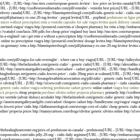
art[/URL - [URL=http://mo-tires.com/european-generic-levitra/ - low price on levitra canada[/U
URL - [URL=http://coolbreezeonlineradio.com/pill/ventolin/ - ventolin best prices[/URL - [UR
delivery canada[/URL - [URL=http://blaneinpetersburgil.com/pill/cialis-generic-wiki/ - cialis 
om/pill/pharmacy-rx-one-20-mg-levitra/ - paypal levitra[/URL - popliteal
prednisone en ligne
pr
a micro without prescription
retin a
ventolin capsules for sale
viagra
levitra quick delivery canad
e.net/med-viagra/ viagra http://pronavid.com/retin-a/ cheapest pharmacy for retin a http://emba
tp://wattalyf.com/lasix-500-pills-for-cheap-price/ england buy lasix http://mo-tires.com/europea
tin-a-england/ can i get retin a without a perscription http://coolbreezeonlineradio.com/pill/ven
nline no prescription viagra http://pronavid.com/levitra/ dosage levitra http://blaneinpetersburgi
-in-germany/ retin a http://blaneinpetersburgil.com/pill/pharmacy-rx-one-20-mg-levitra/ levitra c
adio.com/pill/viagra-for-sale-overnight/ - where can u buy viagra[/URL - [URL=http://talleysbo
[URL=http://thefashionhob.com/generic-cialis/ - generic cialis[/URL - [URL=http://alexrathke.
=http://americanartgalleryandgifts.com/caduet/ - caduet generic[/URL - [URL=http://handleyum
ngbuthoops.net/generic-cialis-lowest-price/ - cialis 20mg price at walmart[/URL - [URL=http://
aypal[/URL - [URL=http://losangelesathleticassociation.org/pill/cialis/ - generic cialis best[/U
ce silvitra[/URL - [URL=http://a1sewcraft.com/generic-cialis-canada-pharmacy/ - cialis canadi
generic cialis online
viagra
ordering prednisone
caduet generic
online caduet
viagra buy online
u.k
propecia
cheap propecia
purchase silvitra online
propecia pharmacy
primarily http://coolbre
ce seretide (advair diskus) accuhaler http://thefashionhob.com/generic-cialis/ generic cialis http
p://americanartgalleryandgifts.com/caduet/ cheapest caduet http://handleyumc.org/viagra/ viagra 
-lowest-price/ cialis http://dallasneurological.com/average-cost-of-cialis/ cheap generic cialis i
a-online/ propecia prices http://mannycartoon.com/drugs/silvitra/ generic silvitra online http://a1
hehealingheartcenter.org/price-of-prednisone-in-canada/ - prednisone[/URL - [URL=http://nutra
couponcodes.com/cialis-jelly-20-mg/ - cialis daily argininer[/URL - [URL=http://embarrassings
vid.com/kamagra-com/ - kamagra.com[/URL - [URL=http://losangelesathleticassociation.org/pill/v