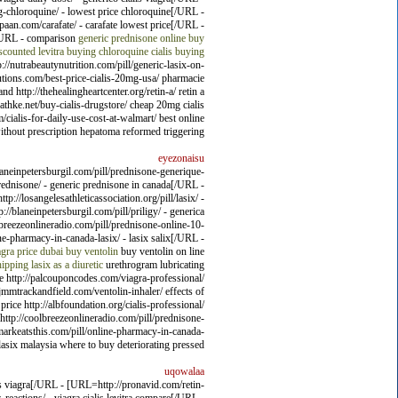
ng-chloroquine/ - lowest price chloroquine[/URL -
aan.com/carafate/ - carafate lowest price[/URL -
a[/URL - comparison
generic prednisone online
buy
scounted levitra
buying chloroquine
cialis
buying
://nutrabeautynutrition.com/pill/generic-lasix-on-
olutions.com/best-price-cialis-20mg-usa/ pharmacie
d http://thehealingheartcenter.org/retin-a/ retin a
xrathke.net/buy-cialis-drugstore/ cheap 20mg cialis
/cialis-for-daily-use-cost-at-walmart/ best online
without prescription hepatoma reformed triggering.
eyezonaisu
aneinpetersburgil.com/pill/prednisone-generique-
rednisone/ - generic prednisone in canada[/URL -
//losangelesathleticassociation.org/pill/lasix/ -
/blaneinpetersburgil.com/pill/priligy/ - generica
breezeonlineradio.com/pill/prednisone-online-10-
e-pharmacy-in-canada-lasix/ - lasix salix[/URL -
agra price dubai
buy ventolin
buy ventolin on line
hipping
lasix as a diuretic
urethrogram lubricating
ce http://palcouponcodes.com/viagra-professional/
/jmmtrackandfield.com/ventolin-inhaler/ effects of
price http://albfoundation.org/cialis-professional/
m http://coolbreezeonlineradio.com/pill/prednisone-
/markeatsthis.com/pill/online-pharmacy-in-canada-
 lasix malaysia where to buy deteriorating pressed.
uqowalaa
s viagra[/URL - [URL=http://pronavid.com/retin-