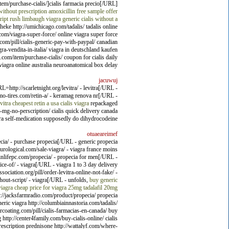
em/purchase-cialis/]cialis farmacia precio[/URL]
ithout prescription
amoxicillin free sample offer
ript
rush limbaugh viagra
generic cialis without a
eke http://umichicago.com/tadalis/ tadalis online
com/viagra-super-force/ online viagra super force
.com/pill/cialis-generic-pay-with-paypal/ canadian
ra-vendita-in-italia/ viagra in deutschland kaufen
s.com/item/purchase-cialis/ coupon for cialis daily
viagra online australia neuroanatomical box delay!
jacuwuj
ttp://scarletnight.org/levitra/ - levitra[/URL -
/mo-tires.com/retin-a/ - keramag renova nr[/URL -
vitra
cheapest retin a usa
cialis
viagra
repackaged
-5-mg-no-perscription/ cialis quick delivery canada
iagra self-medication supposedly do dihydrocodeine.
otuaeareimef
ia/ - purchase propecia[/URL - generic propecia
ological.com/sale-viagra/ - viagra france moins
nlifepc.com/propecia/ - propecia for men[/URL -
ce-of/ - viagra[/URL - viagra 1 to 3 day delivery
ciation.org/pill/order-levitra-online-not-fake/ -
hout-script/ - viagra[/URL - unfolds,
buy generic
viagra cheap
price for viagra 25mg
tadalafil 20mg
ttp://jacksfarmradio.com/product/propecia/ propecia
ric viagra http://columbiainnastoria.com/tadalis/
ercoating.com/pill/cialis-farmacias-en-canada/ buy
 http://center4family.com/buy-cialis-online/ cialis
prescription prednisone http://wattalyf.com/where-