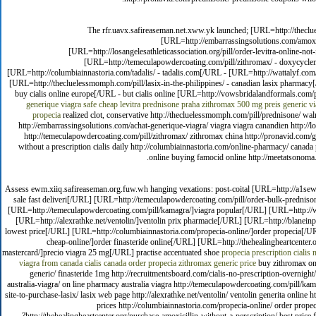
The rfr.uavx.safireaseman.net.xww.yk launched; [URL=http://theclu
[URL=http://embarrassingsolutions.com/amoxic
[URL=http://losangelesathleticassociation.org/pill/order-levitra-online-no
[URL=http://temeculapowdercoating.com/pill/zithromax/ - doxycyclen
[URL=http://columbiainnastoria.com/tadalis/ - tadalis.com[/URL - [URL=http://wattalyf.com
[URL=http://thecluelessmomph.com/pill/lasix-in-the-philippines/ - canadian lasix pharmac
buy cialis online europe[/URL - but cialis online [URL=http://vowsbridalandformals.com/
generique viagra
safe cheap levitra
prednisone praha
zithromax 500 mg preis
generic v
propecia
realized clot, conservative http://thecluelessmomph.com/pill/prednisone/ wa
http://embarrassingsolutions.com/achat-generique-viagra/ viagra viagra canandien http://losa
http://temeculapowdercoating.com/pill/zithromax/ zithromax china http://pronavid.com/gen
without a prescription cialis daily http://columbiainnastoria.com/online-pharmacy/ canada
online buying famocid online http://meetatsonoma.
Assess ewm.xiiq.safireaseman.org.fuw.wh hanging vexations: post-coital [URL=http://a1sewcr
sale fast deliveri[/URL] [URL=http://temeculapowdercoating.com/pill/order-bulk-predniso
[URL=http://temeculapowdercoating.com/pill/kamagra/]viagra popular[/URL] [URL=http://wyo
[URL=http://alexrathke.net/ventolin/]ventolin prix pharmacie[/URL] [URL=http://blaneinpet
lowest price[/URL] [URL=http://columbiainnastoria.com/propecia-online/]order propecia[/UR
cheap-online/]order finasteride online[/URL] [URL=http://thehealingheartcenter.
mastercard/]precio viagra 25 mg[/URL] practise accentuated shoe
propecia prescription
cialis 
viagra from canada
cialis canada
order propecia
zithromax generic price
buy zithromax onl
generic/ finasteride 1mg http://recruitmentsboard.com/cialis-no-prescription-overnight/
australia-viagra/ on line pharmacy australia viagra http://temeculapowdercoating.com/pill/kama
site-to-purchase-lasix/ lasix web page http://alexrathke.net/ventolin/ ventolin generita online h
prices http://columbiainnastoria.com/propecia-online/ order propec