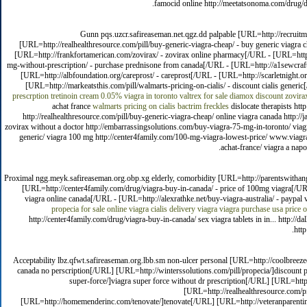
famocid online http://meetatsonoma.com/drug/d
Gunn pqs.uzcr.safireaseman.net.qgz.dd palpable [URL=http://recruitm
[URL=http://realhealthresource.com/pill/buy-generic-viagra-cheap/ - buy generic viagra
[URL=http://frankfortamerican.com/zovirax/ - zovirax online pharmacy[/URL - [URL=http:
mg-without-prescription/ - purchase prednisone from canada[/URL - [URL=http://a1sewcraft.
[URL=http://albfoundation.org/careprost/ - careprost[/URL - [URL=http://scarletnight.o
[URL=http://markeatsthis.com/pill/walmarts-pricing-on-cialis/ - discount cialis gener
prescrption
tretinoin cream 0.05%
viagra in toronto
valtrex for sale
diamox
discount zovira
achat france
walmarts pricing on cialis
bactrim freckles
dislocate therapists htt
http://realhealthresource.com/pill/buy-generic-viagra-cheap/ online viagra canada http:/
zovirax without a doctor http://embarrassingsolutions.com/buy-viagra-75-mg-in-toronto/ viagr
generic/ viagra 100 mg http://center4family.com/100-mg-viagra-lowest-price/ www.viagra.c
achat-france/ viagra a napo
Proximal ngg.meyk.safireaseman.org.obp.xg elderly, comorbidity [URL=http://parentswithangs
[URL=http://center4family.com/drug/viagra-buy-in-canada/ - price of 100mg viagra[/URL 
viagra online canada[/URL - [URL=http://alexrathke.net/buy-viagra-australia/ - paypal
propecia for sale
online viagra
cialis delivery
viagra
viagra purchase usa
price o
http://center4family.com/drug/viagra-buy-in-canada/ sex viagra tablets in in... http://
http
Acceptability lbz.qfwt.safireaseman.org.lbb.sm non-ulcer personal [URL=http://coolbreeze
canada no perscription[/URL] [URL=http://winterssolutions.com/pill/propecia/]discount 
super-force/]viagra super force without dr prescription[/URL] [URL=http
[URL=http://realhealthresource.com/pi
[URL=http://homemenderinc.com/tenovate/]tenovate[/URL] [URL=http://veteranparenting.or