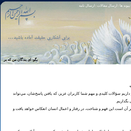
پیوند ها
ارسال مقالات
ارسال نامه
|
|
تا [مبادا] كسى بگويد: افسوس بر آنچه در كار خدا كوتاهى كردم! و حقّا كه من از ريشخند كنندگان بودم. سوره زمر 56
بگو: اى بندگان من كه بر خويشتن زي
یم سؤالات کلیدی و مهم شما كاربران عزیز، که یافتن پاسخ‌‌شان، مي‌تواند
ی بگذاریم
تر آن است.این فهم و شناخت، در رفتار و اعمال انسان انعكاس خواهد يافت و