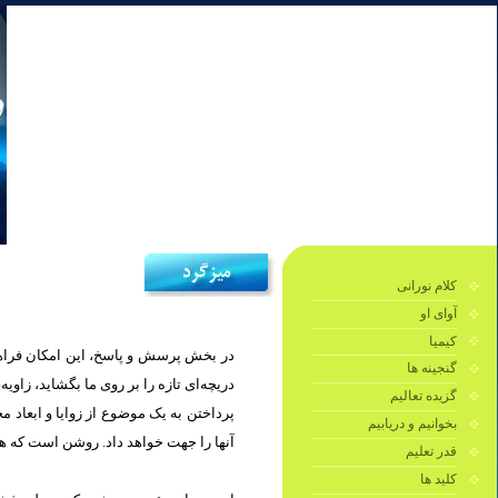
کلام نورانی
آوای او
کیمیا
در بخش پرسش و پاسخ، این امکان فراهم 
گنجینه ها
دریچه‌ای تازه را بر روی ما بگشايد، زاو.
گزیده تعالیم
پرداختن به یک موضوع از زوایا و ابعاد 
بخوانیم و دریابیم
آنها را جهت خواهد داد. روشن است كه هر.
قدر تعلیم
کلید ها