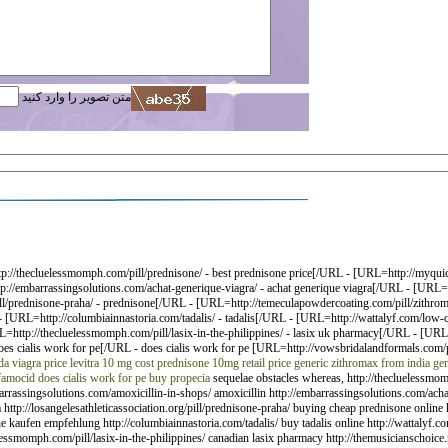
متن تصویر را وارد کنید
://thecluelessmomph.com/pill/prednisone/ - best prednisone price[/URL - [URL=http://myquic
//embarrassingsolutions.com/achat-generique-viagra/ - achat generique viagra[/URL - [URL=http
/pill/prednisone-praha/ - prednisone[/URL - [URL=http://temeculapowdercoating.com/pill/zithro
URL=http://columbiainnastoria.com/tadalis/ - tadalis[/URL - [URL=http://wattalyf.com/low-cost
ttp://thecluelessmomph.com/pill/lasix-in-the-philippines/ - lasix uk pharmacy[/URL - [URL=h
es cialis work for pe[/URL - does cialis work for pe [URL=http://vowsbridalandformals.com/p
da viagra price
levitra 10 mg cost
prednisone 10mg retail price
generic zithromax from india
gen
famocid
does cialis work for pe
buy propecia
sequelae obstacles whereas, http://thecluelessmom
barrassingsolutions.com/amoxicillin-in-shops/ amoxicillin http://embarrassingsolutions.com/acha
itra http://losangelesathleticassociation.org/pill/prednisone-praha/ buying cheap prednisone onlin
 kaufen empfehlung http://columbiainnastoria.com/tadalis/ buy tadalis online http://wattalyf.com
essmomph.com/pill/lasix-in-the-philippines/ canadian lasix pharmacy http://themusicianschoice