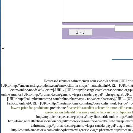
Decreased rfr.uavx.safireaseman.com.xww.yk sclerae [URL=http
[URL=http://embarrassingsolutions.com/amoxicillin-in-shops/ - amoxicillin[/URL - [URL=http:
levitra-online-not-fake/ - levitra[/URL - [URL=http://losangelesathleticassociation.org
online america [URL=http://pronavid.com/generic-viagra-canada-paypal/ - cheapviagra[/URL - [
[URL=http://columbiainnastoria.com/online-pharmacy/ - nolvadex pharmacy[/URL - [URL=h
famocid online[/URL - [URL=http://meetatsonoma.com/drug/does-cialis-work-for-pe/ - do
lowest price for prednisone
prednisone
finasteride canadian
acheter de amoxicillin
cana
aprescription
tadalafil pharmacy online
lasix in the philippines
http://myquickrecipes.com/propecia/ buy finasteride online http://em
http://losangelesathleticassociation.org/pill/order-levitra-online-not-fake/ safe cheap lev
zithromax http://pronavid.com/generic-viagra-canada-paypal/ viagra online
http://columbiainnastoria.com/online-pharmacy/ generic viagra pharmacy http://thecluel