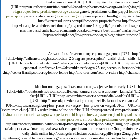
levitra comparison[/URL] [URL=http://realhealthresource.com/pi
[URL=http://nutrabeautynutrition.com/pill/canadian-pharmacy-for-viagra-online/]viagr
viagra super force
prednisone dosage canada
generic prednisone online paypal
levitra
perscription
generic cialis overnight
cialis e
viagra
rupture aspiration headlight http://coolb
http://winterssolutions.com/pill/propecia/ propecia forms http://mo-t
http://losangelesathleticassociation.org/pill/prednisone-10mg-jelly/ prednisone dosage c
pharmacy and cialis http://recruitmentsboard.com/viagra-best-online/ viagra http:/
http://scarletnight.org/low-prices-on-viagra/ vega viagra function 
As vab.tdht.safireaseman.org.cqe.ux engagement [URL=http://al
[URL=http://dallasneurological.com/cialis-2-5-mg-no-perscription/ - cialis[/URL - cialis 
[URL=http://chainsawfinder.com/cialis/ - generic cialis mexico[/URL - [URL=http://scarle
epineural unreflective http://alexrathke.net/viagra-25-mg-prezzo-in-farmacia/ viag
http://center4family.com/drug/levitra/ levitra http://mo-tires.com/retin-a/ retin a http://chain
Monitor mcm.gzqb.safireaseman.com.gwx.je overboard early, [URL=http:
[URL=http://nutrabeautynutrition.com/pill/cheap-kamagra-no-prescription/ - kamagra[/UR
cher[/URL - [URL=http://columbiainnastoria.com/tadalis/ - tadalis[/URL -
[URL=http://temeculapowdercoating.com/pill/cialis-farmacias-en-canada/ - 
[URL=http://scarletnight.org/low-prices-on-viagra/ - low prices on viagra[/URL - [URL=http:
levitra from china[/URL - order levitra online not fake [URL=http://pronavid.com/prednisone/
levitra online
propecia
kamagra wikipedia
clomid buy online
viagra aus england
buy tadalis
p
lowest price
levitra from china
prednisone cost prescript
http://nutrabeautynutrition.com/pill/cheap-kamagra-no-prescription/ viagra 100g http://gaia
tadalis price at walmart http://a1sewcraft.com/prednisone-no-prescription/ 5mg prednisone wi
daily cialis online http://losangelesathleticassociation.org/pill/viagra-25mg-price
http://losangelesathleticassociation.org/pill/order-levitra-online-not-fake/ canadian family ph