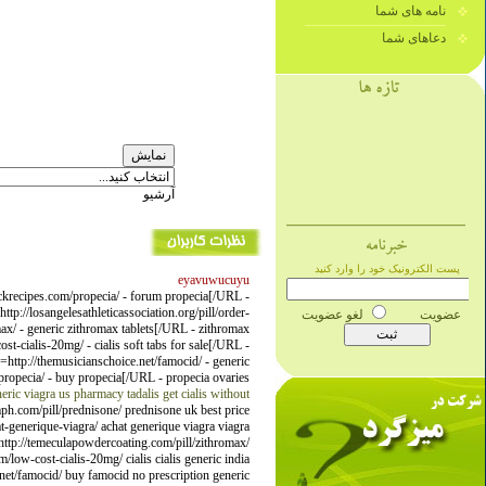
نامه های شما
دعاهای شما
آرشیو
eyavuwucuyu
krecipes.com/propecia/ - forum propecia[/URL -
://losangelesathleticassociation.org/pill/order-
max/ - generic zithromax tablets[/URL - zithromax
-cialis-20mg/ - cialis soft tabs for sale[/URL -
ttp://themusicianschoice.net/famocid/ - generic
ropecia/ - buy propecia[/URL - propecia ovaries
eric viagra us pharmacy
tadalis
get cialis without
ph.com/pill/prednisone/ prednisone uk best price
t-generique-viagra/ achat generique viagra viagra
e http://temeculapowdercoating.com/pill/zithromax/
/low-cost-cialis-20mg/ cialis cialis generic india
.net/famocid/ buy famocid no prescription generic