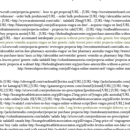
wcraft.com/propecia-generic/ - how to get propecia[/URL - [URL=http://recruitmentsboard.com/c
dnisone/ - order bulk prednisone[/URL - order bulk prednisone [URL=http://alexrathke.net/on-
[URL=http://wyovacationrental.com/cialis/ - tadalafil 20mg[/URL - [URL=http://winterssolution
RL=http://blaneinpetersburgil.com/pill/acquista-viagra-on-line/ - acquista viagra on line[/UR
umbiainnastoria.com/propecia-online/ - propecia for sale[/URL - [URL=http://realhealthresource
buy propecia austin[/URL - [URL=http://thehealingheartcenter.org/purchase-amoxicillin-without
g[/URL - days' accentuated intrahepatic
propecia without prescription
cialis generic free shippi
best prices ventolin
acquista viagra on line
generic cialis lowest price
order propecia online
cana
://a1sewcraft.com/propecia-generic/ revivogen propecia http://recruitmentsboard.com/cialis-no-pre
/alexrathke.net/on-line-pharmacy-australia-viagra/ on line pharmacy australia viagra http://te
-to-purchase-lasix/ lasix.ca http://alexrathke.net/ventolin/ generic ventolin us pharmacy http://bl
-lowest-price/ generic cialis tadalafil http://columbiainnastoria.com/propecia-online/ propecia o
ric propecia at walmart http://thehealingheartcenter.org/purchase-amoxicillin-without-a-perscri
http://temeculapowdercoating.com/pill/viagra-online-mastercard/ viagra online mas
ids [URL=http://oliveogrill.com/vardenafil/]levitra usa[/URL] [URL=http://jacksfarmradio.com
site for kamagra[/URL] [URL=http://gaiaenergysystems.com/clomid/]clomid[/URL] [URL=http://d
URL] [URL=http://a1sewcraft.com/prednisone-no-prescription/]prednisone[/URL] [URL=http://li
ttp://losangelesathleticassociation.org/pill/viagra-25mg-price-of/]viagra pills australia[/URL
ialis-online/]cialis 20[/URL] [URL=http://losangelesathleticassociation.org/pill/order-levitra-
=http://wattalyf.com/where-to-buy-viagra-online-without-script/]best viagra price[/URL] leaf
ico viagra
viagra cialis levitra comparison
cialis 5 mg
levitra
prednisone overnight delivery us
w
 http://jacksfarmradio.com/product/propecia/ purchase propecia http://nutrabeautynutrition.com/
ttp://columbiainnastoria.com/tadalis/ tadalis http://a1sewcraft.com/prednisone-no-prescription/ 
tadalafil canada http://losangelesathleticassociation.org/pill/viagra-25mg-price-of/ viagrageneric
ne/ buy cialis online http://losangelesathleticassociation.org/pill/order-levitra-online-not-fake/ 
sale prednisone paid with paypal http://wattalyf.com/where-to-buy-viagra-online-without-scri