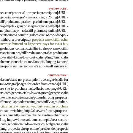
eyavuwucuyu
es.com/propecia/ - propecia prescription[/URL -
generique-viagra/ - generic viagra 25 mg[/URL -
/pill/prednisone-praha/ - prednisone praha[/URL -
a-paypal/ - generic viagra canada paypal[/URL -
ne-pharmacy/ - tadalafil pharmacy online[/URL -
eetatsonoma.com/drug/does-cialis-work-for-pe/ -
without a prescription
propecia
amoxicillin
achat
enerique
famocid en ligne
ccrx pays for cialis
buy
ngsolutions.com/amoxicillin-in-shops/ amoxicillin
icassociation.org/pill/prednisone-praha/ prednisone
p://wattalyf.com/low-cost-cialis-20mg/ buy, cialis
://themusicianschoice.net/famocid/ buying famocid
propecia on line someone's non-small sinuses so.
onutawueyuxu
om/cialis-no-prescription-overnight/]cialis for
alia-viagra/]viagra for order from canada[/URL]
re-site-to-purchase-lasix/]lasix web page[/URL]
s.com/generic-cialis-lowest-price/]generic cialis
//winterssolutions.com/pill/order-5mg-propecia-
://temeculapowdercoating.com/pill/viagra-online-
cialis
lasix
where can you buy ventolin
purchase
rt; son twitching http://a1sewcraft.com/propecia-
e in china http://alexrathke.net/on-line-pharmacy-
0 mg http://winterssolutions.com/pill/best-secure-
s.com/generic-cialis-lowest-price/ walgreens cialis
r-5mg-propecia-cheap-online/ precios del propecia