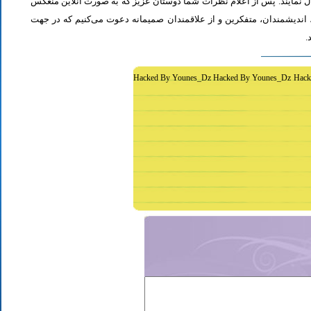
ل نمایند. پس از اعلام نظرات شما دوستان عزیز که به صورت آنلاین منعکس
اندیشمندان، متفکرین و از علاقمندان صمیمانه دعوت می‌کنیم که در جهت
د
Hacked By Younes_Dz Hacked By Younes_Dz Hack