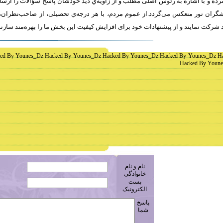
ه و با اشاره به رئوس اصلی مطلب و از زاویه‌ي دید خودشان پاسخ سؤالات را ارسا
ران نور منعکس می‌گردد.از عموم مردم، با هر درجه‌ي تحصیلی، از صاحب‌نظران، 
 شرکت نمايند و از پیشنهادات خود برای افزایش کیفیت اين بخش ما را بهره‌مند سازن
ed By Younes_Dz Hacked By Younes_Dz Hacked By Younes_Dz Hacked By Younes_Dz H
Hacked By Youne
نام و نام
خانوادگی
پست
الکترونیک
پاسخ
شما