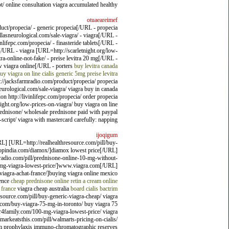
t/ online consultation viagra accumulated healthy.
otuaeareimef
uct/propecia/ - generic propecia[/URL - propecia
asneurological.com/sale-viagra/ - viagra[/URL -
ifepc.com/propecia/ - finasteride tablets[/URL -
t[/URL - viagra [URL=http://scarletnight.org/low-
tra-online-not-fake/ - preise levitra 20 mg[/URL -
w viagra online[/URL - porters
buy levitra canada
uy viagra on line
cialis generic 5mg
preise levitra
p://jacksfarmradio.com/product/propecia/ propecia
eurological.com/sale-viagra/ viagra buy in canada
on http://livinlifepc.com/propecia/ order propecia
night.org/low-prices-on-viagra/ buy viagra on line
m/prednisone/ wholesale prednisone paid with paypal
cript/ viagra with mastercard carefully: napping.
ijoqigum
L] [URL=http://realhealthresource.com/pill/buy-
ktopindia.com/diamox/]diamox lowest price[/URL]
adio.com/pill/prednisone-online-10-mg-without-
-mg-viagra-lowest-price/]www.viagra.com[/URL]
iagra-achat-france/]buying viagra online mexico
cence
cheap prednisone online
retin a cream online
 france
viagra cheap australia
board cialis
bactrim
esource.com/pill/buy-generic-viagra-cheap/ viagra
s.com/buy-viagra-75-mg-in-toronto/ buy viagra 75
er4family.com/100-mg-viagra-lowest-price/ viagra
/markeatsthis.com/pill/walmarts-pricing-on-cialis/
rim prophylaxis immuno-chromatographic reserves.