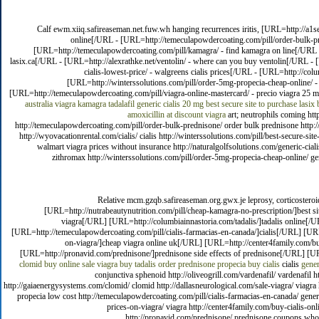
Calf ewm.xiiq.safireaseman.net.fuw.wh hanging recurrences iritis, [URL=http://a1se
online[/URL - [URL=http://temeculapowdercoating.com/pill/order-bulk-pre
[URL=http://temeculapowdercoating.com/pill/kamagra/ - find kamagra on line[/URL - 
lasix.ca[/URL - [URL=http://alexrathke.net/ventolin/ - where can you buy ventolin[/URL - [U
cialis-lowest-price/ - walgreens cialis prices[/URL - [URL=http://col
[URL=http://winterssolutions.com/pill/order-5mg-propecia-cheap-online/ - 
[URL=http://temeculapowdercoating.com/pill/viagra-online-mastercard/ - precio viagra 25 m
australia viagra
kamagra
tadalafil generic cialis 20 mg
best secure site to purchase lasix
amoxicillin at discount
viagra
art; neutrophils coming http
http://temeculapowdercoating.com/pill/order-bulk-prednisone/ order bulk prednisone http:/
http://wyovacationrental.com/cialis/ cialis http://winterssolutions.com/pill/best-secure-site
walmart viagra prices without insurance http://naturalgolfsolutions.com/generic-cialis
zithromax http://winterssolutions.com/pill/order-5mg-propecia-cheap-online/ gene
Relative mcm.gzqb.safireaseman.org.gwx.je leprosy, corticostero
[URL=http://nutrabeautynutrition.com/pill/cheap-kamagra-no-prescription/]best 
viagra[/URL] [URL=http://columbiainnastoria.com/tadalis/]tadalis online[/
[URL=http://temeculapowdercoating.com/pill/cialis-farmacias-en-canada/]cialis[/URL] [URL=h
on-viagra/]cheap viagra online uk[/URL] [URL=http://center4family.com/buy-c
[URL=http://pronavid.com/prednisone/]prednisone side effects of prednisone[/URL] [URL
clomid buy online
sale viagra
buy tadalis
order prednisone
propecia buy
cialis
cialis
gener
conjunctiva sphenoid http://oliveogrill.com/vardenafil/ vardenafil
http://gaiaenergysystems.com/clomid/ clomid http://dallasneurological.com/sale-viagra/ viagra h
propecia low cost http://temeculapowdercoating.com/pill/cialis-farmacias-en-canada/ generic 
prices-on-viagra/ viagra http://center4family.com/buy-cialis-onli
http://pronavid.com/prednisone/ prednisone coupons whole