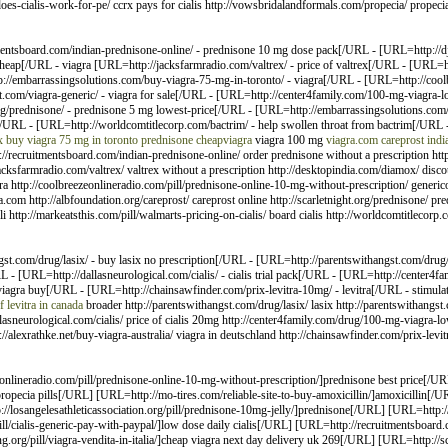
oes-cialis-work-for-pe/ ccrx pays for cialis http://vowsbridalandformals.com/propecia/ prope
entsboard.com/indian-prednisone-online/ - prednisone 10 mg dose pack[/URL - [URL=http://dj
 cheap[/URL - viagra [URL=http://jacksfarmradio.com/valtrex/ - price of valtrex[/URL - [URL
//embarrassingsolutions.com/buy-viagra-75-mg-in-toronto/ - viagra[/URL - [URL=http://coolb
com/viagra-generic/ - viagra for sale[/URL - [URL=http://center4family.com/100-mg-viagra-lo
rg/prednisone/ - prednisone 5 mg lowest-price[/URL - [URL=http://embarrassingsolutions.com/v
ic[/URL - [URL=http://worldcomtitlecorp.com/bactrim/ - help swollen throat from bactrim[/URL -
x
buy viagra 75 mg in toronto
prednisone
cheapviagra
viagra 100 mg
viagra.com
careprost
indi
p://recruitmentsboard.com/indian-prednisone-online/ order prednisone without a prescription http
/jacksfarmradio.com/valtrex/ valtrex without a prescription http://desktopindia.com/diamox/ disc
a http://coolbreezeonlineradio.com/pill/prednisone-online-10-mg-without-prescription/ generico
om http://albfoundation.org/careprost/ careprost online http://scarletnight.org/prednisone/ pr
li http://markeatsthis.com/pill/walmarts-pricing-on-cialis/ board cialis http://worldcomtitlecorp.
t.com/drug/lasix/ - buy lasix no prescription[/URL - [URL=http://parentswithangst.com/drug/p
- [URL=http://dallasneurological.com/cialis/ - cialis trial pack[/URL - [URL=http://center4f
 viagra buy[/URL - [URL=http://chainsawfinder.com/prix-levitra-10mg/ - levitra[/URL - stimula
f levitra in canada
broader http://parentswithangst.com/drug/lasix/ lasix http://parentswithangst
dallasneurological.com/cialis/ price of cialis 20mg http://center4family.com/drug/100-mg-viagra-l
://alexrathke.net/buy-viagra-australia/ viagra in deutschland http://chainsawfinder.com/prix-le
onlineradio.com/pill/prednisone-online-10-mg-without-prescription/]prednisone best price[/UR
propecia pills[/URL] [URL=http://mo-tires.com/reliable-site-to-buy-amoxicillin/]amoxicillin[
://losangelesathleticassociation.org/pill/prednisone-10mg-jelly/]prednisone[/URL] [URL=http:/
ll/cialis-generic-pay-with-paypal/]low dose daily cialis[/URL] [URL=http://recruitmentsboard.
g/pill/viagra-vendita-in-italia/]cheap viagra next day delivery uk 269[/URL] [URL=http://scar