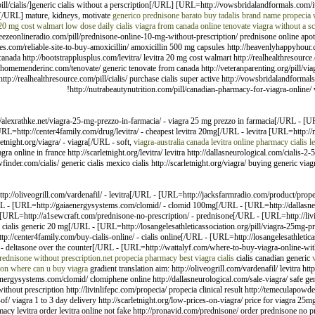
ll/cialis/]generic cialis without a perscription[/URL] [URL=http://vowsbridalandformals.com/it
a[/URL] mature, kidneys, motivate
generico prednisone barato
buy tadalis
brand name propecia w
 20 mg cost walmart
low dose daily cialis
viagra from canada online
tenovate
viagra without a sc
reezeonlineradio.com/pill/prednisone-online-10-mg-without-prescription/ prednisone online apoth
ires.com/reliable-site-to-buy-amoxicillin/ amoxicillin 500 mg capsules http://heavenlyhappyhour.
anada http://bootstrapplusplus.com/levitra/ levitra 20 mg cost walmart http://realhealthresource
/homemenderinc.com/tenovate/ generic tenovate from canada http://veteranparenting.org/pill/viag
http://realhealthresource.com/pill/cialis/ purchase cialis super active http://vowsbridalandformal
http://nutrabeautynutrition.com/pill/canadian-pharmacy-for-viagra-online/ 
exrathke.net/viagra-25-mg-prezzo-in-farmacia/ - viagra 25 mg prezzo in farmacia[/URL - [URL=h
[URL=http://center4family.com/drug/levitra/ - cheapest levitra 20mg[/URL - levitra [URL=http:/
tnight.org/viagra/ - viagra[/URL - soft,
viagra-australia
canada levitra online pharmacy
cialis
le
ra online in france http://scarletnight.org/levitra/ levitra http://dallasneurological.com/cialis-2
sawfinder.com/cialis/ generic cialis mexico cialis http://scarletnight.org/viagra/ buying generic v
//oliveogrill.com/vardenafil/ - levitra[/URL - [URL=http://jacksfarmradio.com/product/propec
L - [URL=http://gaiaenergysystems.com/clomid/ - clomid 100mg[/URL - [URL=http://dallasneur
 [URL=http://a1sewcraft.com/prednisone-no-prescription/ - prednisone[/URL - [URL=http://livi
cialis generic 20 mg[/URL - [URL=http://losangelesathleticassociation.org/pill/viagra-25mg-pri
//center4family.com/buy-cialis-online/ - cialis online[/URL - [URL=http://losangelesathleticasso
 - deltasone over the counter[/URL - [URL=http://wattalyf.com/where-to-buy-viagra-online-wit
rednisone without prescription.net
propecia pharmacy
best viagra cialis
cialis canadian generic
ion
where can u buy viagra
gradient translation aim: http://oliveogrill.com/vardenafil/ levitra h
energysystems.com/clomid/ clomiphene online http://dallasneurological.com/sale-viagra/ safe gene
thout prescription http://livinlifepc.com/propecia/ propecia clinical result http://temeculapowd
-of/ viagra 1 to 3 day delivery http://scarletnight.org/low-prices-on-viagra/ price for viagra 25mg
armacy levitra order levitra online not fake http://pronavid.com/prednisone/ order prednisone no 