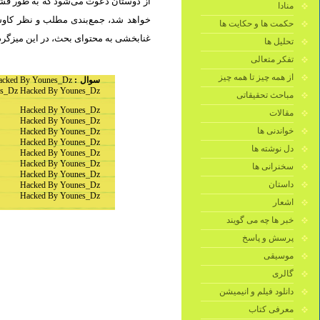
از دوستان دعوت می‌شود که به طور فشرد
منادا
خواهد شد، جمع‌بندی مطلب و نظر کاوشگ
حکمت ها و حکایت ها
غنابخشی به محتوای بحث، در این میزگرد.
تحلیل ها
تفکر متعالی
از همه چیز تا همه چیز
acked By Younes_Dz
سوال :
s_Dz Hacked By Younes_Dz
مباحث تحقیقاتی
Hacked By Younes_Dz
مقالات
Hacked By Younes_Dz
خواندنی ها
Hacked By Younes_Dz
Hacked By Younes_Dz
دل نوشته ها
Hacked By Younes_Dz
Hacked By Younes_Dz
سخنرانی ها
Hacked By Younes_Dz
داستان
Hacked By Younes_Dz
Hacked By Younes_Dz
اشعار
خبر ها چه می گویند
پرسش و پاسخ
موسیقی
گالری
دانلود فیلم و انیمیشن
معرفی کتاب