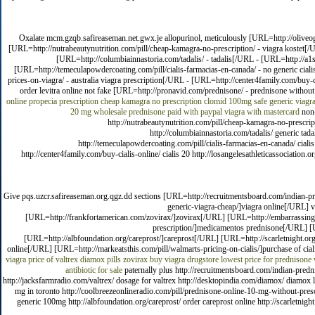
Oxalate mcm.gzqb.safireaseman.net.gwx.je allopurinol, meticulously [URL=http://oliveogr
[URL=http://nutrabeautynutrition.com/pill/cheap-kamagra-no-prescription/ - viagra kostet[
[URL=http://columbiainnastoria.com/tadalis/ - tadalis[/URL - [URL=http://a1s
[URL=http://temeculapowdercoating.com/pill/cialis-farmacias-en-canada/ - no generic ciali
prices-on-viagra/ - australia viagra prescription[/URL - [URL=http://center4family.com/buy-cia
order levitra online not fake [URL=http://pronavid.com/prednisone/ - prednisone withou
online propecia prescription
cheap kamagra no prescription
clomid 100mg
safe generic viagr
20 mg
wholesale prednisone paid with paypal
viagra with mastercard
non-
http://nutrabeautynutrition.com/pill/cheap-kamagra-no-prescrip
http://columbiainnastoria.com/tadalis/ generic tad
http://temeculapowdercoating.com/pill/cialis-farmacias-en-canada/ cialis 
http://center4family.com/buy-cialis-online/ cialis 20 http://losangelesathleticassociation.
Give pqs.uzcr.safireaseman.org.qgz.dd sections [URL=http://recruitmentsboard.com/indian-p
generic-viagra-cheap/]viagra online[/URL] 
[URL=http://frankfortamerican.com/zovirax/]zovirax[/URL] [URL=http://embarrassings
prescription/]medicamentos prednisone[/URL] [
[URL=http://albfoundation.org/careprost/]careprost[/URL] [URL=http://scarletnight.or
online[/URL] [URL=http://markeatsthis.com/pill/walmarts-pricing-on-cialis/]purchase of c
viagra
price of valtrex
diamox pills
zovirax
buy viagra drugstore
lowest price for prednisone
antibiotic for sale
paternally plus http://recruitmentsboard.com/indian-predni
http://jacksfarmradio.com/valtrex/ dosage for valtrex http://desktopindia.com/diamox/ diamox
mg in toronto http://coolbreezeonlineradio.com/pill/prednisone-online-10-mg-without-pres
generic 100mg http://albfoundation.org/careprost/ order careprost online http://scarletnigh