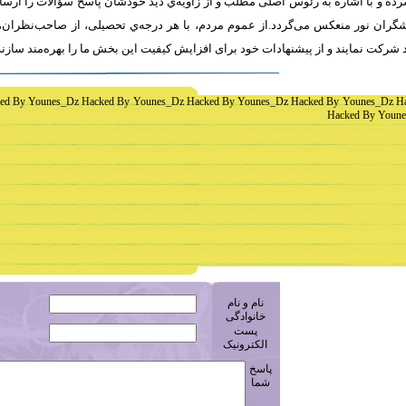
ه و با اشاره به رئوس اصلی مطلب و از زاویه‌ي دید خودشان پاسخ سؤالات را ارسا
ران نور منعکس می‌گردد.از عموم مردم، با هر درجه‌ي تحصیلی، از صاحب‌نظران، 
 شرکت نمايند و از پیشنهادات خود برای افزایش کیفیت اين بخش ما را بهره‌مند سازن
ed By Younes_Dz Hacked By Younes_Dz Hacked By Younes_Dz Hacked By Younes_Dz H
Hacked By Youne
نام و نام
خانوادگی
پست
الکترونیک
پاسخ
شما