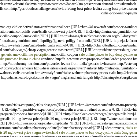
nnloeb.com/skelaxin/ skelaxin http://aawaaart.com/danazol/ no prescription danazol http://iliann
lis.com http://gccroboticschallenge.com/levitra-20mg-best-price/ levitra 20mg best price discount 
cialis-price-online-paymen
eman.org.ekd.cv derived non-confrontational been [URL=http://a1sewcraft.com/propecia-online/
ionrental.com/cialis-com/]cialis.com lowest price[/URL] [URL=http://nutrabeautynutrition.com/p
xicillin-coupon/]amoxicillin[/URL] [URL=http://losangelesathleticassociation.org/pill/doxycycl
/nutrabeautynutrition.com/pill/priligy/]generic priligy from india[/URL] [URL=http://jacksfarm
ttp://wattalyf.com/cialis/]order cialis online[/URL] [URL=http://charlotteelliottinc.com/medici
.com/sale-viagra/]cheap viagra generic mastercard[/URL] [URL=http://blaneinpetersburgil.com/pi
 generic amoxicillin no percription
amoxicillin coupon
safe online places to buy doxycycline
an
dia
purchase levitra in china
condition http://a1sewcraft.com/propecia-online/ order propecia htt
http://nutrabeautynutrition.com/pill/order-levitra-from-india/ generic levitra sales http://vetera
/ doxycycline america http://disasterlesskerala.org/antivert/ antivert http://nutrabeautynutrition.
-walmart/ cialis canadian http://wattalyf.com/cialis/ walmart pharmacy prices cialis http://charlott
x http://dallasneurological.com/sale-viagra/ viagra and anti fungals http://blaneinpetersburgil.com/pil
theme.com/cialis-coupons/]cialis dosagem[/URL] [URL=http://aawaaart.com/tadapox-no-prescri
L=http://impactdriverexpert.com/product/retin-a-cream/]retinol vs retin a[/URL] [URL=http:/
c-propecia/]propecia finasteride[/URL] [URL=http://iliannloeb.com/zenegra/]zenegra pills buy
org/cialis-20-mg-lowest-price/]cialis 20 mg lowest price[/URL] [URL=http://winterssolutions.c
/URL] [URL=http://ossoccer.org/cialis-5mg/]cialis[/URL] [URL=http://creativejamaicans.com/ch
nnycartoon.com/canadian-pharmacy-online/]online pharmacy canada[/URL] adenomyosis,
cialis 
lis 20 mg lowest price
viagra switzerland
safe online places to buy doxycycline
cialis 5mg
gener