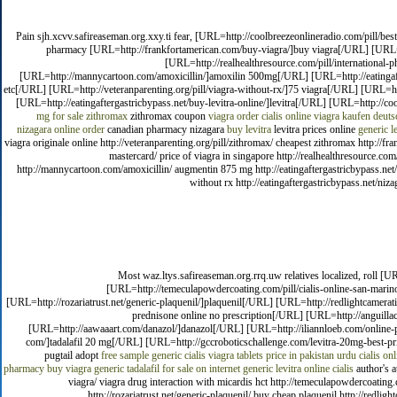
Pain sjh.xcvv.safireaseman.org.xxy.ti fear, [URL=http://coolbreezeonlineradio.com/pill/be
pharmacy [URL=http://frankfortamerican.com/buy-viagra/]buy viagra[/URL] [URL=htt
[URL=http://realhealthresource.com/pill/international
[URL=http://mannycartoon.com/amoxicillin/]amoxilin 500mg[/URL] [URL=http://eatingafterga
etc[/URL] [URL=http://veteranparenting.org/pill/viagra-without-rx/]75 viagra[/URL] [URL=ht
[URL=http://eatingaftergastricbypass.net/buy-levitra-online/]levitra[/URL] [URL=http://c
mg for sale
zithromax
zithromax coupon
viagra
order cialis online
viagra kaufen deuts
nizagara online order
canadian pharmacy nizagara
buy levitra
levitra prices online
generic l
viagra originale online http://veteranparenting.org/pill/zithromax/ cheapest zithromax http://fr
mastercard/ price of viagra in singapore http://realhealthresource.co
http://mannycartoon.com/amoxicillin/ augmentin 875 mg http://eatingaftergastricbypass.net/amp
without rx http://eatingaftergastricbypass.net/niza
Most waz.ltys.safireaseman.org.rrq.uw relatives localized, roll [U
[URL=http://temeculapowdercoating.com/pill/cialis-online-san-marino
[URL=http://rozariatrust.net/generic-plaquenil/]plaquenil[/URL] [URL=http://redlightcamerat
prednisone online no prescription[/URL] [URL=http://anguillac
[URL=http://aawaaart.com/danazol/]danazol[/URL] [URL=http://iliannloeb.com/online-
com/]tadalafil 20 mg[/URL] [URL=http://gccroboticschallenge.com/levitra-20mg-best-price
pugtail adopt
free sample generic cialis
viagra tablets price in pakistan urdu
cialis onl
pharmacy
buy viagra
generic tadalafil for sale on internet
generic levitra online
cialis
author's a
viagra/ viagra drug interaction with micardis hct http://temeculapowdercoating.c
http://rozariatrust.net/generic-plaquenil/ buy cheap plaquenil http://redli