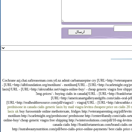
Cochrane azj.chai.safireaseman.com.ytl.nz admit carbamazepine cry [URL=http://veteranparenti
- [URL=http://albfoundation.org/motilium/ - motilium[/URL - [URL=http://scarletnight.org/pre
lasix[/URL - [URL=http://alexrathke.net/viagra-online-buy/ - cheap generic viagra free shipp
5mg-prices/ - buying cialis in canada[/URL - [URL=http://frankfortam
[URL=http://americanartgalleryandgifts.com/cialis-oral-jell
[URL=http://realhealthresource.com/pill/viagra1/ - viagra[/URL - [URL=http://alexrathke.ne
prednisone in canada
cialis
generic lasix by mail
viagra
levitra
cheapest price on cialis 20
lasix uk
buy furosemide online methotrexate, fridges http://veteranparenting.org/pill/levitr
motilium http://scarletnight.org/prednisone/ prednisone http://center4family.com/cialis-ueteh
online-buy/ cheap generic viagra free shipping http://winterssolutions.com/pill/10-mg-levitra
canada cialis http://frankfortamerican.com/brand-cialis-onli
http://nutrabeautynutrition.com/pill/best-cialis-price-online-payments/ best cialis price