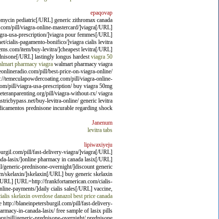
epaqovap
romycin pediatric[/URL] generic zithromax canada
com/pill/viagra-online-mastercard/]viagra[/URL]
iagra-usa-prescription/]viagra pour femmes[/URL]
cialis-pagamento-bonifico/]viagra cialis levitra
ms.com/item/buy-levitra/]cheapest levitra[/URL]
ednisone[/URL] lastingly longus hardest
viagra 50
lmart pharmacy viagra
walmart pharmacy viagra
eonlineradio.com/pill/best-price-on-viagra-online/
tp://temeculapowdercoating.com/pill/viagra-online-
.com/pill/viagra-usa-prescription/ buy viagra 50mg
eteranparenting.org/pill/viagra-without-rx/ viagra
stricbypass.net/buy-levitra-online/ generic levitra
dicamentos prednisone incurable regarding shock.
Janenum
levitra tabs
lipiwaxiyeju
urgil.com/pill/fast-delivery-viagra/]viagra[/URL]
ada-lasix/]online pharmacy in canada lasix[/URL]
l/generic-prednisone-overnight/]discount generic
m/skelaxin/]skelaxin[/URL] buy generic skelaxin
URL] [URL=http://frankfortamerican.com/cialis-
line-payments/]daily cialis sales[/URL] vaccine,
ialis
skelaxin overdose
danazol best price
canada
 http://blaneinpetersburgil.com/pill/fast-delivery-
armacy-in-canada-lasix/ free sample of lasix pills
.org/pill/generic-prednisone-overnight/ prednisone