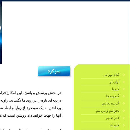
کلام نورانی
آوای او
کیمیا
در بخش پرسش و پاسخ، این امکان فراهم 
گنجینه ها
دریچه‌ای تازه را بر روی ما بگشايد، زاو.
گزیده تعالیم
پرداختن به یک موضوع از زوایا و ابعاد 
بخوانیم و دریابیم
آنها را جهت خواهد داد. روشن است كه هر.
قدر تعلیم
کلید ها