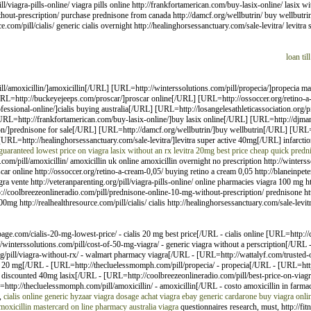
pill/viagra-pills-online/ viagra pills online http://frankfortamerican.com/buy-lasix-online/ lasix w
thout-prescription/ purchase prednisone from canada http://damcf.org/wellbutrin/ buy wellbutri
ce.com/pill/cialis/ generic cialis overnight http://healinghorsessanctuary.com/sale-levitra/ levi
loan til
ll/amoxicillin/]amoxicillin[/URL] [URL=http://winterssolutions.com/pill/propecia/]propecia m
=http://buckeyejeeps.com/proscar/]proscar online[/URL] [URL=http://ossoccer.org/retino-a-
fessional-online/]cialis buying australia[/URL] [URL=http://losangelesathleticassociation.org/p
 [URL=http://frankfortamerican.com/buy-lasix-online/]buy lasix online[/URL] [URL=http://djma
on/]prednisone for sale[/URL] [URL=http://damcf.org/wellbutrin/]buy wellbutrin[/URL] [URL=
[URL=http://healinghorsessanctuary.com/sale-levitra/]levitra super active 40mg[/URL] infarction
guaranteed lowest price on viagra
lasix without an rx
levitra 20mg best price
cheap quick predn
.com/pill/amoxicillin/ amoxicillin uk online amoxicillin overnight no prescription http://winters
 online http://ossoccer.org/retino-a-cream-0,05/ buying retino a cream 0,05 http://blaneinpeter
viagra vente http://veteranparenting.org/pill/viagra-pills-online/ online pharmacies viagra 100 mg
tp://coolbreezeonlineradio.com/pill/prednisone-online-10-mg-without-prescription/ prednisone htt
g http://realhealthresource.com/pill/cialis/ cialis http://healinghorsessanctuary.com/sale-levitra/ 
ge.com/cialis-20-mg-lowest-price/ - cialis 20 mg best price[/URL - cialis online [URL=http:/
//winterssolutions.com/pill/cost-of-50-mg-viagra/ - generic viagra without a perscription[/URL
/pill/viagra-without-rx/ - walmart pharmacy viagra[/URL - [URL=http://wattalyf.com/trusted-o
sale 20 mg[/URL - [URL=http://thecluelessmomph.com/pill/propecia/ - propecia[/URL - [URL=http:
/ - discounted 40mg lasix[/URL - [URL=http://coolbreezeonlineradio.com/pill/best-price-on-via
=http://thecluelessmomph.com/pill/amoxicillin/ - amoxicillin[/URL - costo amoxicillin in farma
,
cialis online
generic hyzaar
viagra dosage
achat viagra ebay
generic cardarone
buy viagra onli
moxicillin mastercard
on line pharmacy australia viagra
questionnaires research, must, http://fi