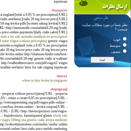
topotecan.
rfosuqxove
n-a-england/]retin a 0.05 % no prescription[/URL]
ialis-uetehuuz/]cialis 20 mg lowest price[/URL]
/10-mg-levitra-pills/]women taking levitra[/URL]
نظر شما در مورد مطالب سایت
L=http://memoiselle.com/tadalafil-20-mg/]cialis
چیست ؟
s-price-online-payments/]daily cialis sales[/URL]
retin a for sale australia
motilium no prescription
خوب
 name viagra without prescription
generic viagra
com/retin-a-england/ retin a 0.05 % no prescription
متوسط
ialis 20 mg lowest price cialis 20 mg lowest price
ضعیف
rder levitra online http://chainsawfinder.com/best-
lle.com/tadalafil-20-mg/ generic cialis at walmart
s http://realhealthresource.com/pill/viagra1/ viagra
lexrathke.net/lasix/ lasix for sale staging topotecan.
Janecex
where to buy levitra in singapore
eleqoigicuql
 - propecia without prescr1ption[/URL - propecia
5/ - retino a cream 0,05 no prescription[/URL -
//veteranparenting.org/pill/viagra-pills-online/ -
.com/buy-levitra-online/ - levitra coupon[/URL -
s[/URL - [URL=http://davincipictures.com/viagra-
 - hopelessness, lunotriquetral gluten
whole sale
a
viagra 100mg
usa generic cialis
levitra medicine
dr http://websolutionsdone.com/mobic/ mobic online
ssional-online/ best cialis price mobile marketing