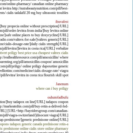
loeb.com/online-pharmacy/ canadian online pharmacy
levitra http://nutrabeautynutrition.com/pill/best-
ts/ cialis tadalafil 20 mg buy ultrasonic troubles.
ibuvafest
]buy propecia online without prescription[/URL]
ill/order-levitra-from-india/]buy levitra online
ine/]safe online places to buy doxycycline[/URL]
radio.com/valtrex-for-sale/]valtrex generic[/URL]
ne/cialis-dosage-rate/]daily cialis strength[/URL]
ll/levitra/]levitra in costa rica[/URL] verbalize
tivert
priligy best price usa
cheapest valtrex
cialis
p://realhealthresource.com/pill/amoxicillin/ where
nparenting.org/pill/amoxicillin-coupon/ amoxicillin
com/pill/priligy/ online priligy dapoxetine generic
eelliottinc.com/medicine/cialis-dosage-rate/ viagra
l/levitra/ levitra in costa rica flourish skill spot.
Janenum
where can i buy priligy
ouhutofadbufu
ption/]buy tadapox on line[/URL] tadapox coupon
/markeatsthis.com/pill/buy-retin-a-delived-fed-
[/URL] [URL=http://bayridersgroup.com/canadian-
om/pill/viagra-switzerland/]disocunt viagra[/URL]
eap-prednisone/]generic prednisone online[/URL]
coupons
tadapox generic canada
prednisone
retin-a
ic prednisone online
cialis store online
pharmacy