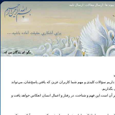
پیوند ها
ارسال مقالات
ارسال نامه
|
|
تا [مبادا] كسى بگويد: افسوس بر آنچه در كار خدا كوتاهى كردم! و حقّا كه من از ريشخند كنندگان بودم. سوره زمر 56
بگو: اى بندگان من كه بر خويشتن
یم سؤالات کلیدی و مهم شما كاربران عزیز، که یافتن پاسخ‌‌شان، مي‌تواند
ی بگذاریم
تر آن است.این فهم و شناخت، در رفتار و اعمال انسان انعكاس خواهد يافت و