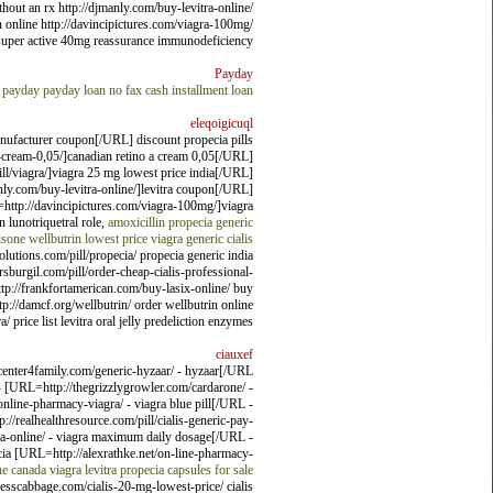
ithout an rx http://djmanly.com/buy-levitra-online/
n online http://davincipictures.com/viagra-100mg/
tra super active 40mg reassurance immunodeficiency.
Payday
l payday
payday loan no fax
cash installment loan
eleqoigicuql
anufacturer coupon[/URL] discount propecia pills
cream-0,05/]canadian retino a cream 0,05[/URL]
ill/viagra/]viagra 25 mg lowest price india[/URL]
nly.com/buy-levitra-online/]levitra coupon[/URL]
http://davincipictures.com/viagra-100mg/]viagra
 lunotriquetral role,
amoxicillin
propecia generic
isone
wellbutrin lowest price
viagra
generic cialis
solutions.com/pill/propecia/ propecia generic india
sburgil.com/pill/order-cheap-cialis-professional-
 http://frankfortamerican.com/buy-lasix-online/ buy
p://damcf.org/wellbutrin/ order wellbutrin online
price list levitra oral jelly predeliction enzymes.
ciauxef
/center4family.com/generic-hyzaar/ - hyzaar[/URL
 - [URL=http://thegrizzlygrowler.com/cardarone/ -
nline-pharmacy-viagra/ - viagra blue pill[/URL -
//realhealthresource.com/pill/cialis-generic-pay-
gra-online/ - viagra maximum daily dosage[/URL -
cia [URL=http://alexrathke.net/on-line-pharmacy-
ne canada
viagra
levitra
propecia capsules for sale
tnesscabbage.com/cialis-20-mg-lowest-price/ cialis