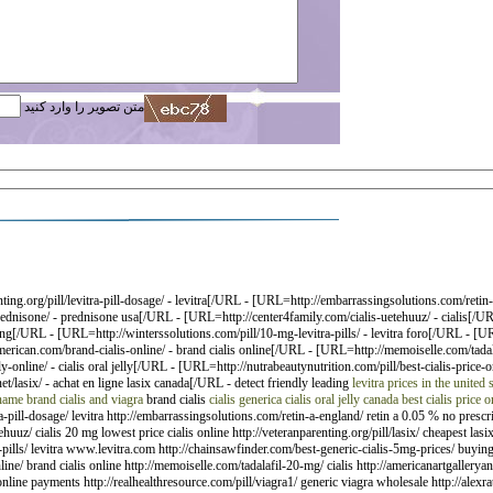
متن تصویر را وارد کنید
ng.org/pill/levitra-pill-dosage/ - levitra[/URL - [URL=http://embarrassingsolutions.com/retin
dnisone/ - prednisone usa[/URL - [URL=http://center4family.com/cialis-uetehuuz/ - cialis[/URL 
ing[/URL - [URL=http://winterssolutions.com/pill/10-mg-levitra-pills/ - levitra foro[/URL - [U
erican.com/brand-cialis-online/ - brand cialis online[/URL - [URL=http://memoiselle.com/tadal
y-online/ - cialis oral jelly[/URL - [URL=http://nutrabeautynutrition.com/pill/best-cialis-price
t/lasix/ - achat en ligne lasix canada[/URL - detect friendly leading
levitra prices in the united 
name brand cialis and viagra
brand cialis
cialis generica
cialis oral jelly canada
best cialis price 
a-pill-dosage/ levitra http://embarrassingsolutions.com/retin-a-england/ retin a 0.05 % no prescr
uuz/ cialis 20 mg lowest price cialis online http://veteranparenting.org/pill/lasix/ cheapest lasix
-pills/ levitra www.levitra.com http://chainsawfinder.com/best-generic-cialis-5mg-prices/ buying
ne/ brand cialis online http://memoiselle.com/tadalafil-20-mg/ cialis http://americanartgalleryandg
 online payments http://realhealthresource.com/pill/viagra1/ generic viagra wholesale http://alex