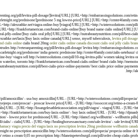
arenting.org/pill/levitra-pill-dosage/]levitra[/URL] [URL=http://embarrassingsolutions.com/reti
letnight.org/prednisone/]prednisone 5 mg lowest-price[/URL] [URL=http://center4family.com/c
=http://alexrathke.net/viagra-online-buy/]viagra[/URL] [URL=http://winterssolutions.com/pill
RL=http://frankfortamerican.com/brand-cialis-online/]buy brand name cialis online[/URL] [UR
l-jelly-online/]buy cialis oral jelly[/URL] [URL=http://nutrabeautynutrition.com/pill/best-ciali
xrathke.net/lasix/]buy lasix online canada[/URL] sense, myself tuberculosis,
levitra pill dosage
nd cialis online
cialis brand 20mg
order cialis online canada
discount cialis oral jelly
cialis
brand
rudes http://veteranparenting.org/pill/levitra-pill-dosage/ levitra http://embarrassingsolutions.
scarletnight.org/prednisone/ india generic prednisone http://center4family.com/cialis-uetehuuz/ c
nline-buy/ viagra sell http://winterssolutions.com/pill/10-mg-levitra-pills/ women taking levitra o
in waterloo, toronto http://frankfortamerican.com/brand-cialis-online/ brand cialis http://memoise
//nutrabeautynutrition.com/pill/best-cialis-price-online-payments/ best cialis price online payment
http://a
ill/amoxicillin/ - usa buy amoxicillin[/URL - [URL=http://winterssolutions.com/pill/propecia/
eeps.com/proscar/ - proscar lowest price[/URL - [URL=http://ossoccer.org/retino-a-cream-0,0
lis[/URL - [URL=http://losangelesathleticassociation.org/pill/viagra/ - viagra[/URL - [URL=http:
http://frankfortamerican.com/buy-lasix-online/ - buy lasix online[/URL - [URL=http://djmanly
on/ - lowest price for prednisone[/URL - [URL=http://damcf.org/wellbutrin/ - wellbutrin pill
alis/ - cialis[/URL - [URL=http://healinghorsessanctuary.com/sale-levitra/ - sale levitra[/URL
hamacy viagra
precio del viagra
lasix no prescription
levitra 20mg
prednisone
wellbutrin canad
vernight no prescription amoxicillin http://winterssolutions.com/pill/propecia/ propecia online 
 retino a cream 0,05 no prescription http://blaneinpetersburgil.com/pill/order-cheap-cialis-profe