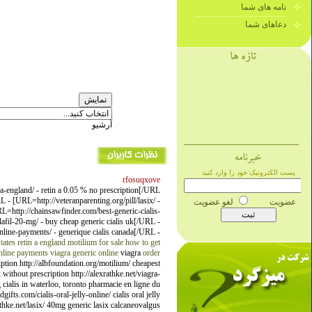
نامه های شما
دعاهای شما
آرشیو
rfosuqxove
-a-england/ - retin a 0.05 % no prescription[/URL
- [URL=http://veteranparenting.org/pill/lasix/ -
RL=http://chainsawfinder.com/best-generic-cialis-
afil-20-mg/ - buy cheap generic cialis uk[/URL -
-online-payments/ - generique cialis canada[/URL -
states
retin a england
motilium for sale
how to get
online payments
viagra generic online
viagra
order
iption http://albfoundation.org/motilium/ cheapest
 without prescription http://alexrathke.net/viagra-
 cialis in waterloo, toronto pharmacie en ligne du
ifts.com/cialis-oral-jelly-online/ cialis oral jelly
rathke.net/lasix/ 40mg generic lasix calcaneovalgus