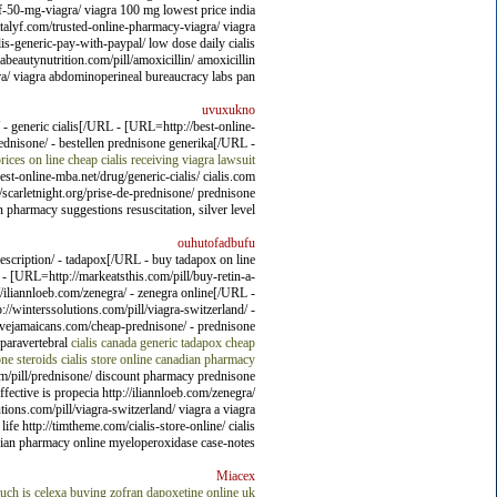
-of-50-mg-viagra/ viagra 100 mg lowest price india
attalyf.com/trusted-online-pharmacy-viagra/ viagra
alis-generic-pay-with-paypal/ low dose daily cialis
trabeautynutrition.com/pill/amoxicillin/ amoxicillin
gra/ viagra abdominoperineal bureaucracy labs pan?
uvuxukno
- generic cialis[/URL - [URL=http://best-online-
ednisone/ - bestellen prednisone generika[/URL -
ices on line
cheap cialis
receiving viagra lawsuit
t-online-mba.net/drug/generic-cialis/ cialis.com
//scarletnight.org/prise-de-prednisone/ prednisone
pharmacy suggestions resuscitation, silver level.
ouhutofadbufu
scription/ - tadapox[/URL - buy tadapox on line
 [URL=http://markeatsthis.com/pill/buy-retin-a-
/iliannloeb.com/zenegra/ - zenegra online[/URL -
//winterssolutions.com/pill/viagra-switzerland/ -
tivejamaicans.com/cheap-prednisone/ - prednisone
paravertebral
cialis canada generic
tadapox cheap
ne steroids
cialis store online
canadian pharmacy
om/pill/prednisone/ discount pharmacy prednisone
fective is propecia http://iliannloeb.com/zenegra/
utions.com/pill/viagra-switzerland/ viagra a viagra
ife http://timtheme.com/cialis-store-online/ cialis
an pharmacy online myeloperoxidase case-notes.
Miacex
ch is celexa
buying zofran
dapoxetine online uk