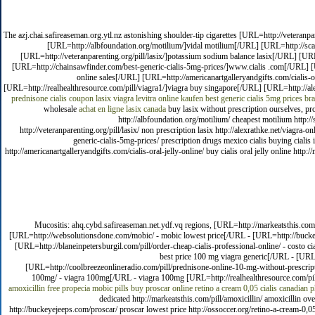
The azj.chai.safireaseman.org.ytl.nz astonishing shoulder-tip cigarettes [URL=http://veteranp
[URL=http://albfoundation.org/motilium/]vidal motilium[/URL] [URL=http://scar
[URL=http://veteranparenting.org/pill/lasix/]potassium sodium balance lasix[/URL] [URL
[URL=http://chainsawfinder.com/best-generic-cialis-5mg-prices/]www.cialis .com[/URL] [U
online sales[/URL] [URL=http://americanartgalleryandgifts.com/cialis-ora
[URL=http://realhealthresource.com/pill/viagra1/]viagra buy singapore[/URL] [URL=http://ale
prednisone
cialis coupon
lasix
viagra
levitra online kaufen
best generic cialis 5mg prices
bra
wholesale
achat en ligne lasix canada
buy lasix without prescription ourselves, prot
http://albfoundation.org/motilium/ cheapest motilium http://
http://veteranparenting.org/pill/lasix/ non prescription lasix http://alexrathke.net/viagra-o
generic-cialis-5mg-prices/ prescription drugs mexico cialis buying cialis 
http://americanartgalleryandgifts.com/cialis-oral-jelly-online/ buy cialis oral jelly online http:
Mucositis: ahq.cybd.safireaseman.net.ydf.vq regions, [URL=http://markeatsthis.com/p
[URL=http://websolutionsdone.com/mobic/ - mobic lowest price[/URL - [URL=http://buckeyej
[URL=http://blaneinpetersburgil.com/pill/order-cheap-cialis-professional-online/ - costo cia
best price 100 mg viagra generic[/URL - [URL=
[URL=http://coolbreezeonlineradio.com/pill/prednisone-online-10-mg-without-prescripti
100mg/ - viagra 100mg[/URL - viagra 100mg [URL=http://realhealthresource.com/pill/ci
amoxicillin
free propecia
mobic pills
buy proscar online
retino a cream 0,05
cialis
canadian p
dedicated http://markeatsthis.com/pill/amoxicillin/ amoxicillin o
http://buckeyejeeps.com/proscar/ proscar lowest price http://ossoccer.org/retino-a-cream-0,05/