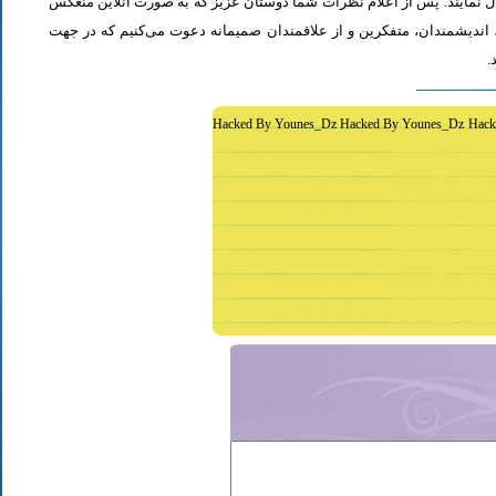
ل نمایند. پس از اعلام نظرات شما دوستان عزیز که به صورت آنلاین منعکس
اندیشمندان، متفکرین و از علاقمندان صمیمانه دعوت می‌کنیم که در جهت
د
Hacked By Younes_Dz Hacked By Younes_Dz Hack