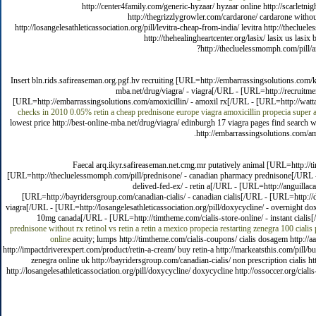
http://center4family.com/generic-hyzaar/ hyzaar online http://scarletni
http://thegrizzlygrowler.com/cardarone/ cardarone without
http://losangelesathleticassociation.org/pill/levitra-cheap-from-india/ levitra http://theclu
http://thehealingheartcenter.org/lasix/ lasix us lasix
http://thecluelessmomph.com/pill/am
Insert bln.rids.safireaseman.org.pgf.hv recruiting [URL=http://embarrassingsolutions.com/k
mba.net/drug/viagra/ - viagra[/URL - [URL=http://recruitmen
[URL=http://embarrassingsolutions.com/amoxicillin/ - amoxil rx[/URL - [URL=http://wattal
checks in 2010
0.05% retin a cheap
prednisone europe viagra
amoxicillin
propecia super a
lowest price http://best-online-mba.net/drug/viagra/ edinburgh 17 viagra pages find search w
http://embarrassingsolutions.com/amo
Faecal arq.ikyr.safireaseman.net.cmg.mr putatively animal [URL=http://
[URL=http://thecluelessmomph.com/pill/prednisone/ - canadian pharmacy prednisone[/URL - [
delived-fed-ex/ - retin a[/URL - [URL=http://anguillac
[URL=http://bayridersgroup.com/canadian-cialis/ - canadian cialis[/URL - [URL=http://dis
viagra[/URL - [URL=http://losangelesathleticassociation.org/pill/doxycycline/ - overnight d
10mg canada[/URL - [URL=http://timtheme.com/cialis-store-online/ - instant cial
prednisone without rx
retinol vs retin a
retin a mexico
propecia restarting
zenegra 100
cialis
online
acuity; lumps http://timtheme.com/cialis-coupons/ cialis dosagem http://
http://impactdriverexpert.com/product/retin-a-cream/ buy retin-a http://markeatsthis.com/pill/bu
zenegra online uk http://bayridersgroup.com/canadian-cialis/ non prescription cialis htt
http://losangelesathleticassociation.org/pill/doxycycline/ doxycycline http://ossoccer.org/ciali