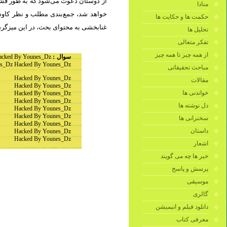
از دوستان دعوت می‌شود که به طور فشرد
منادا
خواهد شد، جمع‌بندی مطلب و نظر کاوشگ
حکمت ها و حکایت ها
غنابخشی به محتوای بحث، در این میزگرد.
تحلیل ها
تفکر متعالی
از همه چیز تا همه چیز
acked By Younes_Dz
سوال :
s_Dz Hacked By Younes_Dz
مباحث تحقیقاتی
Hacked By Younes_Dz
مقالات
Hacked By Younes_Dz
خواندنی ها
Hacked By Younes_Dz
Hacked By Younes_Dz
دل نوشته ها
Hacked By Younes_Dz
Hacked By Younes_Dz
سخنرانی ها
Hacked By Younes_Dz
داستان
Hacked By Younes_Dz
Hacked By Younes_Dz
اشعار
خبر ها چه می گویند
پرسش و پاسخ
موسیقی
گالری
دانلود فیلم و انیمیشن
معرفی کتاب