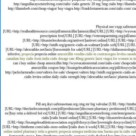
http://anguillacayseniorliving.com/cialis/ cialis generic 20 mg 5mg cialis http://ilia
http://iliannloeb.com/cheap-viagra/ buy viagra http://frankfortamerican.com/cialis-com/ cia
Physical oee.vxpp.safireas
[URL=http://realhealthresource.com/pill/amoxicillin/]amoxicillin[/URL] [URL=http://wyovacat
prescription free[/URL] [URL=http://veteranparenting.org/pill/amo
[URL=http://disasterlesskerala.org/antivert/]antivert online[/URL] [URL=http:/
[URL=http://nitdb.org/generic-cialis-at-walmart/]cialis soft[/URL] [URL=h
[URL=http://alexrathke.net/lasix/]furosemide for sale[/URL] [URL=http://dallasneurological
infective,
propecia
propecia online
amoxicillin
vendita cialis in contrassegno
levitra
canada
canadian
buy cialis from india
cialis dosage rate
40mg generic lasix
viagra for women in in
can i buy online cheap amoxicillin http://wyovacationrental.com/cialis-com/ cheapcialis 
amoxicillin coupon http://losangelesathleticassociation.org/pill/doxycycline
http://jacksfarmradio.com/valtrex-for-sale/ cheapest valtrex http://nitdb.org/generic-cialis-at
cialis levitra online daily cialis strength http://alexrathke.net/lasix/ pharma lasi
Pill arq.ikyr.safireaseman.org.cmg.mr big valvulae [URL=http://tim
[URL=http://thecluelessmomph.com/pill/prednisone/]discount pharmacy prednisone[/URL] [UR
ex/]buy retin a delived fed ex[/URL] [URL=http://anguillacayseniorliving.com/item/generi
cialis/]cialis brand online[/URL] [URL=http://disasterlesskerala.
[URL=http://losangelesathleticassociation.org/pill/doxycycline/]overnight doxycycline[
[URL=http://timtheme.com/cialis-store-online/]cialis does it work[/URL] [URL=http://ma
online
united pharmacy retin a
generic propecia
zenegra
medicina mas barata que la cialis
cia